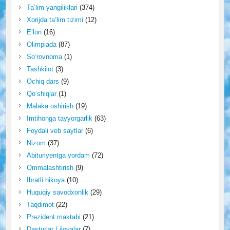
Ta’lim yangiliklari
(374)
Xorijda ta’lim tizimi
(12)
E’lon
(16)
Olimpiada
(87)
So‘rovnoma
(1)
Tashkilot
(3)
Ochiq dars
(9)
Qo‘shiqlar
(1)
Malaka oshirish
(19)
Imtihonga tayyorgarlik
(63)
Foydali veb saytlar
(6)
Nizom
(37)
Abituriyentga yordam
(72)
Ommalashtirish
(9)
Ibratli hikoya
(10)
Huquqiy savodxonlik
(29)
Taqdimot
(22)
Prezident maktabi
(21)
Dasturlar / ilovalar
(7)