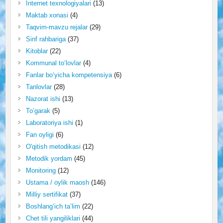
Internet texnologiyalari
(13)
Maktab xonasi
(4)
Taqvim-mavzu rejalar
(29)
Sinf rahbariga
(37)
Kitoblar
(22)
Kommunal to‘lovlar
(4)
Fanlar bo‘yicha kompetensiya
(6)
Tanlovlar
(28)
Nazorat ishi
(13)
To‘garak
(5)
Laboratoriya ishi
(1)
Fan oyligi
(6)
O'qitish metodikasi
(12)
Metodik yordam
(45)
Monitoring
(12)
Ustama / oylik maosh
(146)
Milliy sertifikat
(37)
Boshlang‘ich ta’lim
(22)
Chet tili yangiliklari
(44)