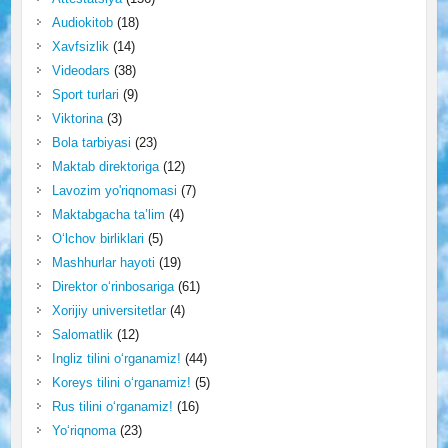
Audiokitob
(18)
Xavfsizlik
(14)
Videodars
(38)
Sport turlari
(9)
Viktorina
(3)
Bola tarbiyasi
(23)
Maktab direktoriga
(12)
Lavozim yo'riqnomasi
(7)
Maktabgacha ta’lim
(4)
O‘lchov birliklari
(5)
Mashhurlar hayoti
(19)
Direktor o‘rinbosariga
(61)
Xorijiy universitetlar
(4)
Salomatlik
(12)
Ingliz tilini o‘rganamiz!
(44)
Koreys tilini o‘rganamiz!
(5)
Rus tilini o‘rganamiz!
(16)
Yo‘riqnoma
(23)