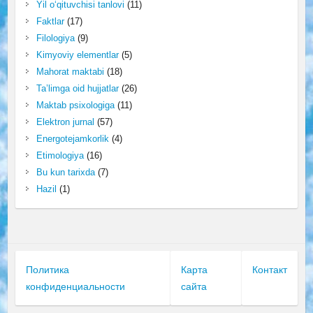
Yil o‘qituvchisi tanlovi
(11)
Faktlar
(17)
Filologiya
(9)
Kimyoviy elementlar
(5)
Mahorat maktabi
(18)
Ta’limga oid hujjatlar
(26)
Maktab psixologiga
(11)
Elektron jurnal
(57)
Energotejamkorlik
(4)
Etimologiya
(16)
Bu kun tarixda
(7)
Hazil
(1)
Политика
Карта
Контакт
конфиденциальности
сайта