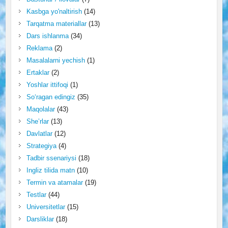
Kasbga yo'naltirish
(14)
Tarqatma materiallar
(13)
Dars ishlanma
(34)
Reklama
(2)
Masalalarni yechish
(1)
Ertaklar
(2)
Yoshlar ittifoqi
(1)
So‘ragan edingiz
(35)
Maqolalar
(43)
She’rlar
(13)
Davlatlar
(12)
Strategiya
(4)
Tadbir ssenariysi
(18)
Ingliz tilida matn
(10)
Termin va atamalar
(19)
Testlar
(44)
Universitetlar
(15)
Darsliklar
(18)