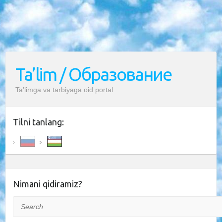
Ta’lim / Образование
Ta’limga va tarbiyaga oid portal
Tilni tanlang:
Nimani qidiramiz?
Search