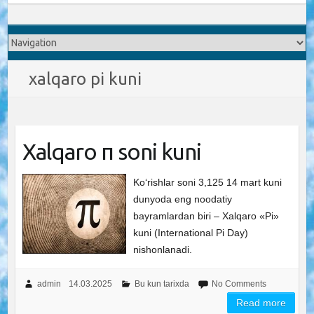
xalqaro pi kuni
Xalqaro π soni kuni
Ko‘rishlar soni 3,125 14 mart kuni
dunyoda eng noodatiy
bayramlardan biri – Xalqaro «Pi»
kuni (International Pi Day)
nishonlanadi.
admin
14.03.2025
Bu kun tarixda
No Comments
Read more