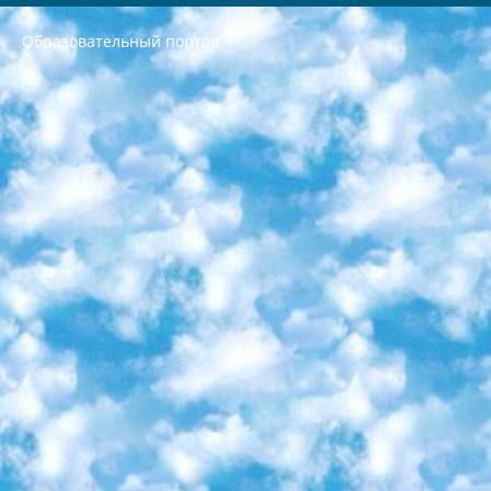
Образовательный портал
РЕСПУБЛИКА УЗБЕКИСТАН МИНИСТРЕРСТВО ДОШКОЛЬНОГО И ШКОЛЬНОГО ОБРАЗОВАНИЯ КОМАНДА в общеобразовательных учреждениях в 2023-2024 учебном году организация и проведение итоговой государственной аттестации обучающихся о Министра дошкольного и школьного образования Республики Узбекистан от 4 марта 2008 года (постановлением Минюста от 20 марта 2008 года № 1778 государственной регистрации) «Итоговое состояние учащихся общего среднего образования на основании положения об утверждении положения об аттестации общего среднего образования выпускной экзамен студентов в образовательных учреждениях в 2023-2024 учебном году В целях организации и прохождения аттестации приказываю: 1. Следующее: перечень предметов, по которым будет проводиться итоговая государственная аттестация и экзамен формы перевода согласно приложению 1; сертификаты международного образца, оценивающие уровень владения иностранными языками перечень согласно приложению 2; 2. Педагогический при специализированных образовательных учреждениях. научно-практический центр квалификации и международной оценки (Д.Давидова) 2024 г. До 25 марта: задания по предметам, по которым будет проводиться итоговая аттестация разработка и утверждение технических условий; итоговая аттестация на основании разработанного предметного задания разработка вопросов по предметам (устно и письменно), экзамен передача; общеобразовательные средние школы и специальные учебные заведения учащиеся выпускных классов школ и интернатов в агентской системе подготовка базы данных экзаменационных материалов и критериев оценки; перевод базы экзаменационных материалов на все языки обучения подать в Республиканский образовательный центр для изготовления; варианты экзаменов на основе разработанных контрольных материалов пусть будут поставлены задачи формирования. 3. Республиканский образовательный центр (Ш.Худайкулов) до 5 апреля 2024 года. до: база данных предоставленных экзаменационных материалов на все языки обучения перевод и экспертиза; для слепых, слабовидящих, глухих, слабослышащих и умственно отсталых детей учащиеся выпускных классов специализированных школ и школ-интернатов база данных экзаменационных материалов на всех преподаваемых языках подготовка критериев оценки; специализированные школы для умственно отсталых детей и технологии для учащихся выпускных классов школ-интернатов разработка соответствующих рекомендаций и критериев проведения ЕГЭ по естествознанию давать задания. 4. Педагогический при специализированных образовательных учреждениях. Научно-практический центр навыков и международной оценки (Д.Давидова), Республика образовательный центр (Худайкулов Ш.) итоговый государственный аттестационный экзамен ориентирован на творческое и логическое мышление при подготовке базы материалов учитывать введение заданий. 5. Следует отметить, что: сертификат государственного образца о знании общеобразовательного предмета и как минимум национальный уровень B1 по предметам на иностранных языках, указанным в Приложении 2. или международно признанный сертификат эквивалентного уровня студенты, изучающие определенный предмет, освобождаются от экзамена; по соответствующим предметам запланирована итоговая государственная аттестация за день до дня, путем жеребьевки Рабочей группой (в письменной форме по предметам, проводимым в форме) из числа сформированных вариантов выбрано 2 варианта; 2 выбранных варианта экзамена анонсированы на официальном сайте министерства и все выпускники по всей стране на основе этих вариантов проводит итоговую государственную аттестацию. 6. Государственное образование учащихся средних общеобразовательных учреждений. знания в соответствии с квалификационными требованиями, которые необходимо приобрести на основании стандартов итоговый (выпускной) контроль для 9 и 11 классов в целях тестирования Экзамены (далее – экзамены) состоят из предметов, перечисленных в приложении 1. будет сделано. 7. Экзамены пройдут с 26 мая по 15 июня 2024 г. (кроме науки физического воспитания). 8. Физическая для учащихся 9 классов общесредних образовательных учреждений. Экзамены по предмету «Образование, квалификация медицина» 1-6 мая 2024 года. сотрудники перевести под присмотр (с отклонениями в физическом или умственном развитии) специализированная школа для детей, школы-интернаты и со сколиозом школы-интернаты санаторного типа для больных детей исключены). 9. Он был слепым, слабовидящим и имел нарушения опорно-двигательного аппарата. экзамены в специализированных школах и интернатах для детей должны проводиться исходя из требований, предъявляемых к общеобразовательным учреждениям (физкультура кроме науки). 10. Специализированная школа для глухих и слабослышащих детей. и экзамены в интернатах и быть реализован в виде письменного теста по математике. 11. Специальность для умственно отсталых детей. Для 9 класса Родной язык и литературное письмо Государственный язык (язык обучения – узбекский). для неклассов) написано Математическое письмо Письменная/устная история Узбекистана Физическое воспитание практично Итоговый контроль Для 11 класса Написание родного языка и литературы (эссе) Математическое письмо Узбекский язык (обучение на узбекском языке) не посещающее общее среднее образование для учреждений)/Образовательное учреждение выбор письменный и устный Иностранный язык письменный/устный Письменная/устная история Узбекистана *По выбору студента:  Химия  Физика  Основы государственного права  География 10 бесплатных образовательных ресурсов - Мы составили подборку онлайн-проектов с интерактивными упражнениями, видеолекциями и статьями. Они помогут вам обрести новые и освежить старые знания бесплатно. 1. «ИНТУИТ» Старейшая образовательная площадка Рунета. Здесь вы найдёте сотни текстовых и видеокурсов на десятки различных тем — от программирования до психологии. Многие курсы подготовлены российскими университетами и крупными международными компаниями вроде Intel и Microsoft. Самостоятельное обучение бесплатное, но желающие могут оплатить услуги персональных наставников. 2. «Смартия» знакомит с актуальными профессиями и подсказывает, как им обучаться. Выбрав заинтересовавшую вас специальность — SMM-специалист, фотограф, веб-дизайнер или другую, — увидите список необходимых для неё умений. Чтобы вы могли освоить их самостоятельно, для каждого умения площадка отображает подборку ссылок на учебные материалы. Хотя «Смартия» ориентируется на русскоязычную аудиторию, часть контента всё же доступна только на английском. 3. «Лекторий Физтеха» Проект Московского физико-технического института (Физтеха). С его помощью вы можете смотреть онлайн серии лекций, записанные на видео в этом вузе. В числе доступных предметов — физика, биология, химия, информационные технологии и другие. К некоторым лекциям администрация ресурса прилагает готовые конспекты, которые можно скачивать в PDF-формате. 4. ITMOcourses Онлайн-площадка Санкт-Петербургского национального исследовательского университета информационных технологий, механики и оптики (ИТМО). Ресурс предоставляет свободный доступ к курсам, разработанным в этом вузе. Каталог материалов разбит на четыре категории: «Оптические системы и технологии», «Приборостроение и робототехника», «Информационные технологии» и «Биотехнологии». Курсы состоят из видеолекций, интерактивных демонстраций и заданий. 5. «КиберЛенинка» Электронная научная библиотека открытого доступа. Каталог площадки регулярно обрастает текстами статей из различных научных изданий. Сгруппированные по журналам и рубрикам публикации можно читать онлайн или скачивать целиком в PDF-формате. Проект нацелен на популяризацию науки за счёт открытого доступа к качественной информации. 6. «ПостНаука» На этом ресурсе публикуют подборки видеолекций, составленные экспертами из разных отраслей и объединённые общими темами. Среди них, к примеру, есть серии «Биоинформатика и геномика», «Культура средневековой Скандинавии» и Cinema Studies о теории кино. Каждая подборка лекций — логически связанная история, рассказанная экспертом от первого лица. Кроме того, на сайте появляются научно-образовательные статьи и тесты на разные темы. 7. «Newочём» Команда проекта «Newочём» отбирает самые интересные тексты из англоязычных СМИ и переводит те из них, за которые голосуют участники сообщества «ВКонтакте». По большей части это научно-популярные статьи. Редакторы придумывают лишь заголовки, в остальном содержание переводов соответствует оригиналам. Полные тексты можно читать прямо в социальной сети. 8. InternetUrok Онлайн-база материалов по основным дисциплинам школьной программы. Информация на сайте структурирована по классам, предметам и темам (урокам). Каждый урок состоит из видеолекций и конспектов. Есть также интерактивные тренажёры и тесты для закрепления пройденного материала. Даже если вы давно окончили школу, возможность повторить программу старших классов всегда может пригодиться. 9. Edutainme Ещё один ресурс об образовании. В отличие от Newtonew, как мне кажется, Edutainme больше ориентируется на представителей индустрии: педагогов, предпринимателей, разработчиков образовательных проектов. Но и любой, кто просто стремится к саморазвитию, найдёт на сайте много полезного и интересного для себя. Например, информацию о новых курсах и образовательных сервисах. 10. Newtonew Онлайн-медиа об образовании и обучении в широком смысле. Авторы Newtonew пишут об инструментах, заведениях, тактиках и стратегиях, которые помогают учить других и получать новые знания самостоятельно. На этой площадке вы найдёте новости, обзоры, аналитические мат