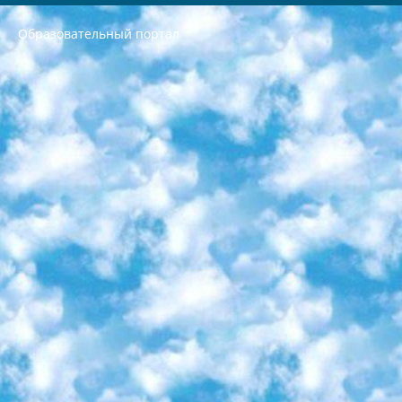
Образовательный портал
РЕСПУБЛИКА УЗБЕКИСТАН МИНИСТРЕРСТВО ДОШКОЛЬНОГО И ШКОЛЬНОГО ОБРАЗОВАНИЯ КОМАНДА в общеобразовательных учреждениях в 2023-2024 учебном году организация и проведение итоговой государственной аттестации обучающихся о Министра дошкольного и школьного образования Республики Узбекистан от 4 марта 2008 года (постановлением Минюста от 20 марта 2008 года № 1778 государственной регистрации) «Итоговое состояние учащихся общего среднего образования на основании положения об утверждении положения об аттестации общего среднего образования выпускной экзамен студентов в образовательных учреждениях в 2023-2024 учебном году В целях организации и прохождения аттестации приказываю: 1. Следующее: перечень предметов, по которым будет проводиться итоговая государственная аттестация и экзамен формы перевода согласно приложению 1; сертификаты международного образца, оценивающие уровень владения иностранными языками перечень согласно приложению 2; 2. Педагогический при специализированных образовательных учреждениях. научно-практический центр квалификации и международной оценки (Д.Давидова) 2024 г. До 25 марта: задания по предметам, по которым будет проводиться итоговая аттестация разработка и утверждение технических условий; итоговая аттестация на основании разработанного предметного задания разработка вопросов по предметам (устно и письменно), экзамен передача; общеобразовательные средние школы и специальные учебные заведения учащиеся выпускных классов школ и интернатов в агентской системе подготовка базы данных экзаменационных материалов и критериев оценки; перевод базы экзаменационных материалов на все языки обучения подать в Республиканский образовательный центр для изготовления; варианты экзаменов на основе разработанных контрольных материалов пусть будут поставлены задачи формирования. 3. Республиканский образовательный центр (Ш.Худайкулов) до 5 апреля 2024 года. до: база данных предоставленных экзаменационных материалов на все языки обучения перевод и экспертиза; для слепых, слабовидящих, глухих, слабослышащих и умственно отсталых детей учащиеся выпускных классов специализированных школ и школ-интернатов база данных экзаменационных материалов на всех преподаваемых языках подготовка критериев оценки; специализированные школы для умственно отсталых детей и технологии для учащихся выпускных классов школ-интернатов разработка соответствующих рекомендаций и критериев проведения ЕГЭ по естествознанию давать задания. 4. Педагогический при специализированных образовательных учреждениях. Научно-практический центр навыков и международной оценки (Д.Давидова), Республика образовательный центр (Худайкулов Ш.) итоговый государственный аттестационный экзамен ориентирован на творческое и логическое мышление при подготовке базы материалов учитывать введение заданий. 5. Следует отметить, что: сертификат государственного образца о знании общеобразовательного предмета и как минимум национальный уровень B1 по предметам на иностранных языках, указанным в Приложении 2. или международно признанный сертификат эквивалентного уровня студенты, изучающие определенный предмет, освобождаются от экзамена; по соответствующим предметам запланирована итоговая государственная аттестация за день до дня, путем жеребьевки Рабочей группой (в письменной форме по предметам, проводимым в форме) из числа сформированных вариантов выбрано 2 варианта; 2 выбранных варианта экзамена анонсированы на официальном сайте министерства и все выпускники по всей стране на основе этих вариантов проводит итоговую государственную аттестацию. 6. Государственное образование учащихся средних общеобразовательных учреждений. знания в соответствии с квалификационными требованиями, которые необходимо приобрести на основании стандартов итоговый (выпускной) контроль для 9 и 11 классов в целях тестирования Экзамены (далее – экзамены) состоят из предметов, перечисленных в приложении 1. будет сделано. 7. Экзамены пройдут с 26 мая по 15 июня 2024 г. (кроме науки физического воспитания). 8. Физическая для учащихся 9 классов общесредних образовательных учреждений. Экзамены по предмету «Образование, квалификация медицина» 1-6 мая 2024 года. сотрудники перевести под присмотр (с отклонениями в физическом или умственном развитии) специализированная школа для детей, школы-интернаты и со сколиозом школы-интернаты санаторного типа для больных детей исключены). 9. Он был слепым, слабовидящим и имел нарушения опорно-двигательного аппарата. экзамены в специализированных школах и интернатах для детей должны проводиться исходя из требований, предъявляемых к общеобразовательным учреждениям (физкультура кроме науки). 10. Специализированная школа для глухих и слабослышащих детей. и экзамены в интернатах и быть реализован в виде письменного теста по математике. 11. Специальность для умственно отсталых детей. Для 9 класса Родной язык и литературное письмо Государственный язык (язык обучения – узбекский). для неклассов) написано Математическое письмо Письменная/устная история Узбекистана Физическое воспитание практично Итоговый контроль Для 11 класса Написание родного языка и литературы (эссе) Математическое письмо Узбекский язык (обучение на узбекском языке) не посещающее общее среднее образование для учреждений)/Образовательное учреждение выбор письменный и устный Иностранный язык письменный/устный Письменная/устная история Узбекистана *По выбору студента:  Химия  Физика  Основы государственного права  География 10 бесплатных образовательных ресурсов - Мы составили подборку онлайн-проектов с интерактивными упражнениями, видеолекциями и статьями. Они помогут вам обрести новые и освежить старые знания бесплатно. 1. «ИНТУИТ» Старейшая образовательная площадка Рунета. Здесь вы найдёте сотни текстовых и видеокурсов на десятки различных тем — от программирования до психологии. Многие курсы подготовлены российскими университетами и крупными международными компаниями вроде Intel и Microsoft. Самостоятельное обучение бесплатное, но желающие могут оплатить услуги персональных наставников. 2. «Смартия» знакомит с актуальными профессиями и подсказывает, как им обучаться. Выбрав заинтересовавшую вас специальность — SMM-специалист, фотограф, веб-дизайнер или другую, — увидите список необходимых для неё умений. Чтобы вы могли освоить их самостоятельно, для каждого умения площадка отображает подборку ссылок на учебные материалы. Хотя «Смартия» ориентируется на русскоязычную аудиторию, часть контента всё же доступна только на английском. 3. «Лекторий Физтеха» Проект Московского физико-технического института (Физтеха). С его помощью вы можете смотреть онлайн серии лекций, записанные на видео в этом вузе. В числе доступных предметов — физика, биология, химия, информационные технологии и другие. К некоторым лекциям администрация ресурса прилагает готовые конспекты, которые можно скачивать в PDF-формате. 4. ITMOcourses Онлайн-площадка Санкт-Петербургского национального исследовательского университета информационных технологий, механики и оптики (ИТМО). Ресурс предоставляет свободный доступ к курсам, разработанным в этом вузе. Каталог материалов разбит на четыре категории: «Оптические системы и технологии», «Приборостроение и робототехника», «Информационные технологии» и «Биотехнологии». Курсы состоят из видеолекций, интерактивных демонстраций и заданий. 5. «КиберЛенинка» Электронная научная библиотека открытого доступа. Каталог площадки регулярно обрастает текстами статей из различных научных изданий. Сгруппированные по журналам и рубрикам публикации можно читать онлайн или скачивать целиком в PDF-формате. Проект нацелен на популяризацию науки за счёт открытого доступа к качественной информации. 6. «ПостНаука» На этом ресурсе публикуют подборки видеолекций, составленные экспертами из разных отраслей и объединённые общими темами. Среди них, к примеру, есть серии «Биоинформатика и геномика», «Культура средневековой Скандинавии» и Cinema Studies о теории кино. Каждая подборка лекций — логически связанная история, рассказанная экспертом от первого лица. Кроме того, на сайте появляются научно-образовательные статьи и тесты на разные темы. 7. «Newочём» Команда проекта «Newочём» отбирает самые интересные тексты из англоязычных СМИ и переводит те из них, за которые голосуют участники сообщества «ВКонтакте». По большей части это научно-популярные статьи. Редакторы придумывают лишь заголовки, в остальном содержание переводов соответствует оригиналам. Полные тексты можно читать прямо в социальной сети. 8. InternetUrok Онлайн-база материалов по основным дисциплинам школьной программы. Информация на сайте структурирована по классам, предметам и темам (урокам). Каждый урок состоит из видеолекций и конспектов. Есть также интерактивные тренажёры и тесты для закрепления пройденного материала. Даже если вы давно окончили школу, возможность повторить программу старших классов всегда может пригодиться. 9. Edutainme Ещё один ресурс об образовании. В отличие от Newtonew, как мне кажется, Edutainme больше ориентируется на представителей индустрии: педагогов, предпринимателей, разработчиков образовательных проектов. Но и любой, кто просто стремится к саморазвитию, найдёт на сайте много полезного и интересного для себя. Например, информацию о новых курсах и образовательных сервисах. 10. Newtonew Онлайн-медиа об образовании и обучении в широком смысле. Авторы Newtonew пишут об инструментах, заведениях, тактиках и стратегиях, которые помогают учить других и получать новые знания самостоятельно. На этой площадке вы найдёте новости, обзоры, аналитические мат