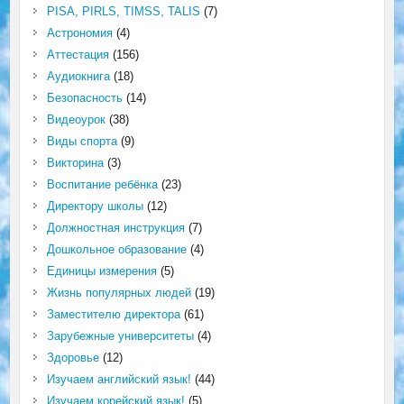
PISA, PIRLS, TIMSS, TALIS
(7)
Астрономия
(4)
Аттестация
(156)
Аудиокнига
(18)
Безопасность
(14)
Видеоурок
(38)
Виды спорта
(9)
Викторина
(3)
Воспитание ребёнка
(23)
Директору школы
(12)
Должностная инструкция
(7)
Дошкольное образование
(4)
Единицы измерения
(5)
Жизнь популярных людей
(19)
Заместителю директора
(61)
Зарубежные университеты
(4)
Здоровье
(12)
Изучаем английский язык!
(44)
Изучаем корейский язык!
(5)