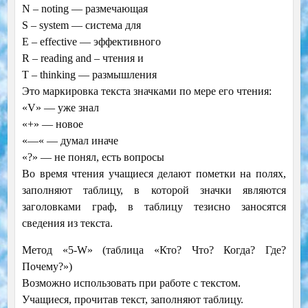
N – noting — размечающая
S – system — система для
E – effective — эффективного
R – reading and – чтения и
T – thinking — размышления
Это маркировка текста значками по мере его чтения:
«V» — уже знал
«+» — новое
«—« — думал иначе
«?» — не понял, есть вопросы
Во время чтения учащиеся делают пометки на полях,
заполняют таблицу, в которой значки являются
заголовками граф, в таблицу тезисно заносятся
сведения из текста.
Метод «5-W» (таблица «Кто? Что? Когда? Где?
Почему?»)
Возможно использовать при работе с текстом.
Учащиеся, прочитав текст, заполняют таблицу.