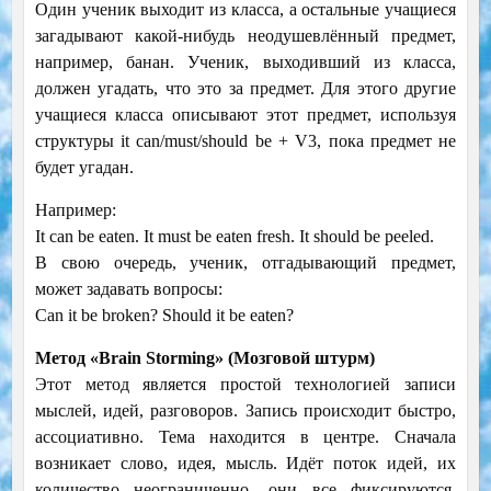
Один ученик выходит из класса, а остальные учащиеся
загадывают какой-нибудь неодушевлённый предмет,
например, банан. Ученик, выходивший из класса,
должен угадать, что это за предмет. Для этого другие
учащиеся класса описывают этот предмет, используя
структуры it can/must/should be + V3, пока предмет не
будет угадан.
Например:
It can be eaten. It must be eaten fresh. It should be peelеd.
В свою очередь, ученик, отгадывающий предмет,
может задавать вопросы:
Can it be broken? Should it be eaten?
Метод «Brain Storming» (Мозговой штурм)
Этот метод является простой технологией записи
мыслей, идей, разговоров. Запись происходит быстро,
ассоциативно. Тема находится в центре. Сначала
возникает слово, идея, мысль. Идёт поток идей, их
количество неограниченно, они все фиксируются,