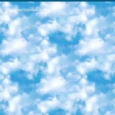
Образовательный портал
РЕСПУБЛИКА УЗБЕКИСТАН МИНИСТРЕРСТВО ДОШКОЛЬНОГО И ШКОЛЬНОГО ОБРАЗОВАНИЯ КОМАНДА в общеобразовательных учреждениях в 2023-2024 учебном году организация и проведение итоговой государственной аттестации обучающихся о Министра дошкольного и школьного образования Республики Узбекистан от 4 марта 2008 года (постановлением Минюста от 20 марта 2008 года № 1778 государственной регистрации) «Итоговое состояние учащихся общего среднего образования на основании положения об утверждении положения об аттестации общего среднего образования выпускной экзамен студентов в образовательных учреждениях в 2023-2024 учебном году В целях организации и прохождения аттестации приказываю: 1. Следующее: перечень предметов, по которым будет проводиться итоговая государственная аттестация и экзамен формы перевода согласно приложению 1; сертификаты международного образца, оценивающие уровень владения иностранными языками перечень согласно приложению 2; 2. Педагогический при специализированных образовательных учреждениях. научно-практический центр квалификации и международной оценки (Д.Давидова) 2024 г. До 25 марта: задания по предметам, по которым будет проводиться итоговая аттестация разработка и утверждение технических условий; итоговая аттестация на основании разработанного предметного задания разработка вопросов по предметам (устно и письменно), экзамен передача; общеобразовательные средние школы и специальные учебные заведения учащиеся выпускных классов школ и интернатов в агентской системе подготовка базы данных экзаменационных материалов и критериев оценки; перевод базы экзаменационных материалов на все языки обучения подать в Республиканский образовательный центр для изготовления; варианты экзаменов на основе разработанных контрольных материалов пусть будут поставлены задачи формирования. 3. Республиканский образовательный центр (Ш.Худайкулов) до 5 апреля 2024 года. до: база данных предоставленных экзаменационных материалов на все языки обучения перевод и экспертиза; для слепых, слабовидящих, глухих, слабослышащих и умственно отсталых детей учащиеся выпускных классов специализированных школ и школ-интернатов база данных экзаменационных материалов на всех преподаваемых языках подготовка критериев оценки; специализированные школы для умственно отсталых детей и технологии для учащихся выпускных классов школ-интернатов разработка соответствующих рекомендаций и критериев проведения ЕГЭ по естествознанию давать задания. 4. Педагогический при специализированных образовательных учреждениях. Научно-практический центр навыков и международной оценки (Д.Давидова), Республика образовательный центр (Худайкулов Ш.) итоговый государственный аттестационный экзамен ориентирован на творческое и логическое мышление при подготовке базы материалов учитывать введение заданий. 5. Следует отметить, что: сертификат государственного образца о знании общеобразовательного предмета и как минимум национальный уровень B1 по предметам на иностранных языках, указанным в Приложении 2. или международно признанный сертификат эквивалентного уровня студенты, изучающие определенный предмет, освобождаются от экзамена; по соответствующим предметам запланирована итоговая государственная аттестация за день до дня, путем жеребьевки Рабочей группой (в письменной форме по предметам, проводимым в форме) из числа сформированных вариантов выбрано 2 варианта; 2 выбранных варианта экзамена анонсированы на официальном сайте министерства и все выпускники по всей стране на основе этих вариантов проводит итоговую государственную аттестацию. 6. Государственное образование учащихся средних общеобразовательных учреждений. знания в соответствии с квалификационными требованиями, которые необходимо приобрести на основании стандартов итоговый (выпускной) контроль для 9 и 11 классов в целях тестирования Экзамены (далее – экзамены) состоят из предметов, перечисленных в приложении 1. будет сделано. 7. Экзамены пройдут с 26 мая по 15 июня 2024 г. (кроме науки физического воспитания). 8. Физическая для учащихся 9 классов общесредних образовательных учреждений. Экзамены по предмету «Образование, квалификация медицина» 1-6 мая 2024 года. сотрудники перевести под присмотр (с отклонениями в физическом или умственном развитии) специализированная школа для детей, школы-интернаты и со сколиозом школы-интернаты санаторного типа для больных детей исключены). 9. Он был слепым, слабовидящим и имел нарушения опорно-двигательного аппарата. экзамены в специализированных школах и интернатах для детей должны проводиться исходя из требований, предъявляемых к общеобразовательным учреждениям (физкультура кроме науки). 10. Специализированная школа для глухих и слабослышащих детей. и экзамены в интернатах и быть реализован в виде письменного теста по математике. 11. Специальность для умственно отсталых детей. Для 9 класса Родной язык и литературное письмо Государственный язык (язык обучения – узбекский). для неклассов) написано Математическое письмо Письменная/устная история Узбекистана Физическое воспитание практично Итоговый контроль Для 11 класса Написание родного языка и литературы (эссе) Математическое письмо Узбекский язык (обучение на узбекском языке) не посещающее общее среднее образование для учреждений)/Образовательное учреждение выбор письменный и устный Иностранный язык письменный/устный Письменная/устная история Узбекистана *По выбору студента:  Химия  Физика  Основы государственного права  География 10 бесплатных образовательных ресурсов - Мы составили подборку онлайн-проектов с интерактивными упражнениями, видеолекциями и статьями. Они помогут вам обрести новые и освежить старые знания бесплатно. 1. «ИНТУИТ» Старейшая образовательная площадка Рунета. Здесь вы найдёте сотни текстовых и видеокурсов на десятки различных тем — от программирования до психологии. Многие курсы подготовлены российскими университетами и крупными международными компаниями вроде Intel и Microsoft. Самостоятельное обучение бесплатное, но желающие могут оплатить услуги персональных наставников. 2. «Смартия» знакомит с актуальными профессиями и подсказывает, как им обучаться. Выбрав заинтересовавшую вас специальность — SMM-специалист, фотограф, веб-дизайнер или другую, — увидите список необходимых для неё умений. Чтобы вы могли освоить их самостоятельно, для каждого умения площадка отображает подборку ссылок на учебные материалы. Хотя «Смартия» ориентируется на русскоязычную аудиторию, часть контента всё же доступна только на английском. 3. «Лекторий Физтеха» Проект Московского физико-технического института (Физтеха). С его помощью вы можете смотреть онлайн серии лекций, записанные на видео в этом вузе. В числе доступных предметов — физика, биология, химия, информационные технологии и другие. К некоторым лекциям администрация ресурса прилагает готовые конспекты, которые можно скачивать в PDF-формате. 4. ITMOcourses Онлайн-площадка Санкт-Петербургского национального исследовательского университета информационных технологий, механики и оптики (ИТМО). Ресурс предоставляет свободный доступ к курсам, разработанным в этом вузе. Каталог материалов разбит на четыре категории: «Оптические системы и технологии», «Приборостроение и робототехника», «Информационные технологии» и «Биотехнологии». Курсы состоят из видеолекций, интерактивных демонстраций и заданий. 5. «КиберЛенинка» Электронная научная библиотека открытого доступа. Каталог площадки регулярно обрастает текстами статей из различных научных изданий. Сгруппированные по журналам и рубрикам публикации можно читать онлайн или скачивать целиком в PDF-формате. Проект нацелен на популяризацию науки за счёт открытого доступа к качественной информации. 6. «ПостНаука» На этом ресурсе публикуют подборки видеолекций, составленные экспертами из разных отраслей и объединённые общими темами. Среди них, к примеру, есть серии «Биоинформатика и геномика», «Культура средневековой Скандинавии» и Cinema Studies о теории кино. Каждая подборка лекций — логически связанная история, рассказанная экспертом от первого лица. Кроме того, на сайте появляются научно-образовательные статьи и тесты на разные темы. 7. «Newочём» Команда проекта «Newочём» отбирает самые интересные тексты из англоязычных СМИ и переводит те из них, за которые голосуют участники сообщества «ВКонтакте». По большей части это научно-популярные статьи. Редакторы придумывают лишь заголовки, в остальном содержание переводов соответствует оригиналам. Полные тексты можно читать прямо в социальной сети. 8. InternetUrok Онлайн-база материалов по основным дисциплинам школьной программы. Информация на сайте структурирована по классам, предметам и темам (урокам). Каждый урок состоит из видеолекций и конспектов. Есть также интерактивные тренажёры и тесты для закрепления пройденного материала. Даже если вы давно окончили школу, возможность повторить программу старших классов всегда может пригодиться. 9. Edutainme Ещё один ресурс об образовании. В отличие от Newtonew, как мне кажется, Edutainme больше ориентируется на представителей индустрии: педагогов, предпринимателей, разработчиков образовательных проектов. Но и любой, кто просто стремится к саморазвитию, найдёт на сайте много полезного и интересного для себя. Например, информацию о новых курсах и образовательных сервисах. 10. Newtonew Онлайн-медиа об образовании и обучении в широком смысле. Авторы Newtonew пишут об инструментах, заведениях, тактиках и стратегиях, которые помогают учить других и получать новые знания самостоятельно. На этой площадке вы найдёте новости, обзоры, аналитические мат