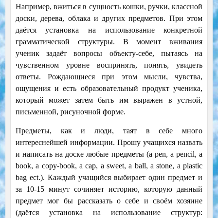
Например, вжиться в сущность кошки, ручки, классной
доски, дерева, облака и других предметов. При этом
даётся установка на использование конкретной
грамматической структуры. В момент вживания
ученик задаёт вопросы объекту-себе, пытаясь на
чувственном уровне воспринять, понять, увидеть
ответы. Рождающиеся при этом мысли, чувства,
ощущения и есть образовательный продукт ученика,
который может затем быть им выражен в устной,
письменной, рисуночной форме.
Предметы, как и люди, таят в себе много
интереснейшей информации. Прошу учащихся назвать
и написать на доске любые предметы (a pen, a pencil, a
book, a copy-book, a cap, a sweet, a ball, a stone, a plastic
bag ect.). Каждый учащийся выбирает один предмет и
за 10-15 минут сочиняет историю, которую данный
предмет мог бы рассказать о себе и своём хозяине
(даётся установка на использование структур: