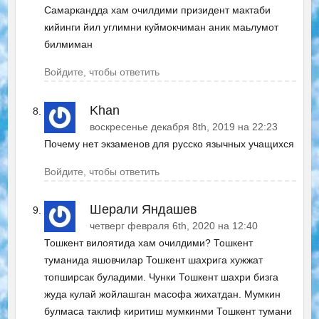
Самаркандда хам очилдими призидент мактаби
кийинги йил углимни куймокчиман аник маьлумот
билмиман
Войдите, чтобы ответить
Khan
воскресенье декабря 8th, 2019 на 22:23
Почему нет экзаменов для русско язычных учащихся
Войдите, чтобы ответить
Шерали Яндашев
четверг февраля 6th, 2020 на 12:40
Тошкент вилоятида хам очилдими? Тошкент
туманида яшовчилар Тошкент шахрига хужжат
топширсак буладими. Чунки Тошкент шахри бизга
жуда кулай жойлашган масофа жихатдан. Мумкин
булмаса таклиф киритиш мумкинми Тошкент тумани