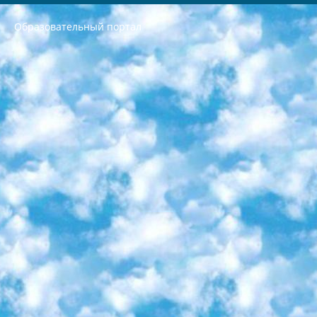
Образовательный портал
РЕСПУБЛИКА УЗБЕКИСТАН МИНИСТРЕРСТВО ДОШКОЛЬНОГО И ШКОЛЬНОГО ОБРАЗОВАНИЯ КОМАНДА в общеобразовательных учреждениях в 2023-2024 учебном году организация и проведение итоговой государственной аттестации обучающихся о Министра дошкольного и школьного образования Республики Узбекистан от 4 марта 2008 года (постановлением Минюста от 20 марта 2008 года № 1778 государственной регистрации) «Итоговое состояние учащихся общего среднего образования на основании положения об утверждении положения об аттестации общего среднего образования выпускной экзамен студентов в образовательных учреждениях в 2023-2024 учебном году В целях организации и прохождения аттестации приказываю: 1. Следующее: перечень предметов, по которым будет проводиться итоговая государственная аттестация и экзамен формы перевода согласно приложению 1; сертификаты международного образца, оценивающие уровень владения иностранными языками перечень согласно приложению 2; 2. Педагогический при специализированных образовательных учреждениях. научно-практический центр квалификации и международной оценки (Д.Давидова) 2024 г. До 25 марта: задания по предметам, по которым будет проводиться итоговая аттестация разработка и утверждение технических условий; итоговая аттестация на основании разработанного предметного задания разработка вопросов по предметам (устно и письменно), экзамен передача; общеобразовательные средние школы и специальные учебные заведения учащиеся выпускных классов школ и интернатов в агентской системе подготовка базы данных экзаменационных материалов и критериев оценки; перевод базы экзаменационных материалов на все языки обучения подать в Республиканский образовательный центр для изготовления; варианты экзаменов на основе разработанных контрольных материалов пусть будут поставлены задачи формирования. 3. Республиканский образовательный центр (Ш.Худайкулов) до 5 апреля 2024 года. до: база данных предоставленных экзаменационных материалов на все языки обучения перевод и экспертиза; для слепых, слабовидящих, глухих, слабослышащих и умственно отсталых детей учащиеся выпускных классов специализированных школ и школ-интернатов база данных экзаменационных материалов на всех преподаваемых языках подготовка критериев оценки; специализированные школы для умственно отсталых детей и технологии для учащихся выпускных классов школ-интернатов разработка соответствующих рекомендаций и критериев проведения ЕГЭ по естествознанию давать задания. 4. Педагогический при специализированных образовательных учреждениях. Научно-практический центр навыков и международной оценки (Д.Давидова), Республика образовательный центр (Худайкулов Ш.) итоговый государственный аттестационный экзамен ориентирован на творческое и логическое мышление при подготовке базы материалов учитывать введение заданий. 5. Следует отметить, что: сертификат государственного образца о знании общеобразовательного предмета и как минимум национальный уровень B1 по предметам на иностранных языках, указанным в Приложении 2. или международно признанный сертификат эквивалентного уровня студенты, изучающие определенный предмет, освобождаются от экзамена; по соответствующим предметам запланирована итоговая государственная аттестация за день до дня, путем жеребьевки Рабочей группой (в письменной форме по предметам, проводимым в форме) из числа сформированных вариантов выбрано 2 варианта; 2 выбранных варианта экзамена анонсированы на официальном сайте министерства и все выпускники по всей стране на основе этих вариантов проводит итоговую государственную аттестацию. 6. Государственное образование учащихся средних общеобразовательных учреждений. знания в соответствии с квалификационными требованиями, которые необходимо приобрести на основании стандартов итоговый (выпускной) контроль для 9 и 11 классов в целях тестирования Экзамены (далее – экзамены) состоят из предметов, перечисленных в приложении 1. будет сделано. 7. Экзамены пройдут с 26 мая по 15 июня 2024 г. (кроме науки физического воспитания). 8. Физическая для учащихся 9 классов общесредних образовательных учреждений. Экзамены по предмету «Образование, квалификация медицина» 1-6 мая 2024 года. сотрудники перевести под присмотр (с отклонениями в физическом или умственном развитии) специализированная школа для детей, школы-интернаты и со сколиозом школы-интернаты санаторного типа для больных детей исключены). 9. Он был слепым, слабовидящим и имел нарушения опорно-двигательного аппарата. экзамены в специализированных школах и интернатах для детей должны проводиться исходя из требований, предъявляемых к общеобразовательным учреждениям (физкультура кроме науки). 10. Специализированная школа для глухих и слабослышащих детей. и экзамены в интернатах и быть реализован в виде письменного теста по математике. 11. Специальность для умственно отсталых детей. Для 9 класса Родной язык и литературное письмо Государственный язык (язык обучения – узбекский). для неклассов) написано Математическое письмо Письменная/устная история Узбекистана Физическое воспитание практично Итоговый контроль Для 11 класса Написание родного языка и литературы (эссе) Математическое письмо Узбекский язык (обучение на узбекском языке) не посещающее общее среднее образование для учреждений)/Образовательное учреждение выбор письменный и устный Иностранный язык письменный/устный Письменная/устная история Узбекистана *По выбору студента:  Химия  Физика  Основы государственного права  География 10 бесплатных образовательных ресурсов - Мы составили подборку онлайн-проектов с интерактивными упражнениями, видеолекциями и статьями. Они помогут вам обрести новые и освежить старые знания бесплатно. 1. «ИНТУИТ» Старейшая образовательная площадка Рунета. Здесь вы найдёте сотни текстовых и видеокурсов на десятки различных тем — от программирования до психологии. Многие курсы подготовлены российскими университетами и крупными международными компаниями вроде Intel и Microsoft. Самостоятельное обучение бесплатное, но желающие могут оплатить услуги персональных наставников. 2. «Смартия» знакомит с актуальными профессиями и подсказывает, как им обучаться. Выбрав заинтересовавшую вас специальность — SMM-специалист, фотограф, веб-дизайнер или другую, — увидите список необходимых для неё умений. Чтобы вы могли освоить их самостоятельно, для каждого умения площадка отображает подборку ссылок на учебные материалы. Хотя «Смартия» ориентируется на русскоязычную аудиторию, часть контента всё же доступна только на английском. 3. «Лекторий Физтеха» Проект Московского физико-технического института (Физтеха). С его помощью вы можете смотреть онлайн серии лекций, записанные на видео в этом вузе. В числе доступных предметов — физика, биология, химия, информационные технологии и другие. К некоторым лекциям администрация ресурса прилагает готовые конспекты, которые можно скачивать в PDF-формате. 4. ITMOcourses Онлайн-площадка Санкт-Петербургского национального исследовательского университета информационных технологий, механики и оптики (ИТМО). Ресурс предоставляет свободный доступ к курсам, разработанным в этом вузе. Каталог материалов разбит на четыре категории: «Оптические системы и технологии», «Приборостроение и робототехника», «Информационные технологии» и «Биотехнологии». Курсы состоят из видеолекций, интерактивных демонстраций и заданий. 5. «КиберЛенинка» Электронная научная библиотека открытого доступа. Каталог площадки регулярно обрастает текстами статей из различных научных изданий. Сгруппированные по журналам и рубрикам публикации можно читать онлайн или скачивать целиком в PDF-формате. Проект нацелен на популяризацию науки за счёт открытого доступа к качественной информации. 6. «ПостНаука» На этом ресурсе публикуют подборки видеолекций, составленные экспертами из разных отраслей и объединённые общими темами. Среди них, к примеру, есть серии «Биоинформатика и геномика», «Культура средневековой Скандинавии» и Cinema Studies о теории кино. Каждая подборка лекций — логически связанная история, рассказанная экспертом от первого лица. Кроме того, на сайте появляются научно-образовательные статьи и тесты на разные темы. 7. «Newочём» Команда проекта «Newочём» отбирает самые интересные тексты из англоязычных СМИ и переводит те из них, за которые голосуют участники сообщества «ВКонтакте». По большей части это научно-популярные статьи. Редакторы придумывают лишь заголовки, в остальном содержание переводов соответствует оригиналам. Полные тексты можно читать прямо в социальной сети. 8. InternetUrok Онлайн-база материалов по основным дисциплинам школьной программы. Информация на сайте структурирована по классам, предметам и темам (урокам). Каждый урок состоит из видеолекций и конспектов. Есть также интерактивные тренажёры и тесты для закрепления пройденного материала. Даже если вы давно окончили школу, возможность повторить программу старших классов всегда может пригодиться. 9. Edutainme Ещё один ресурс об образовании. В отличие от Newtonew, как мне кажется, Edutainme больше ориентируется на представителей индустрии: педагогов, предпринимателей, разработчиков образовательных проектов. Но и любой, кто просто стремится к саморазвитию, найдёт на сайте много полезного и интересного для себя. Например, информацию о новых курсах и образовательных сервисах. 10. Newtonew Онлайн-медиа об образовании и обучении в широком смысле. Авторы Newtonew пишут об инструментах, заведениях, тактиках и стратегиях, которые помогают учить других и получать новые знания самостоятельно. На этой площадке вы найдёте новости, обзоры, аналитические мат