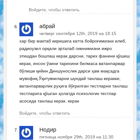
Войдите, чтобы ответить
абрай
четверг сентября 12th, 2019 на 18:15
хар бир мактаб киришига катта бойроғимизни илиб,
радиоузел орқали эрталаб гимнимизни ижро
этишдан бошлаш керак дарсни, тарих фанини қўшиш
керак, инсон ўзини тарихини билмаса ватанпарвар
бўлиши қийин.Диншунослик дарси ҳам мақсадга
мувофиқ.Ўқитувчиларни шундай танлаш керакки,
ватанпарварлик руҳига йўғрилган тестларни танлаш
тестларига қўшган ҳолатда психологик тестлар
асосида танлаш керак. керак
Войдите, чтобы ответить
Нодир
пятница ноября 29th, 2019 на 11:30