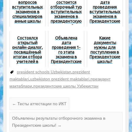
вопросов
состоится
дата
вступительных
отборочный тур
проведения
экзаменов в
вступительных
вступительных
специализиров
экзаменов в
экзаменов в
анные школы
президентскую
Президентские
школу?
школы
Состоялся
Объявлена
Какие
открытый
дата
документы
онлайн-диалог,
проведения 1-
нужны для
посвящённый
го этапа
поступления в
итогам отбора
экзамена в
Президентские
учителей в
Президентские
школы?
специализиров
школы
анные школы
president schools Uzbekistan
,
prezident
системы
maktablari
,
uzbekiston prezident maktablari
,
президент
агентства
(видео)
мактаблари
,
президентские школы Узбекистан
←
Тесты аттестации по ИКТ
Объявлены результаты отборочного экзамена в
Президентские школы!
→