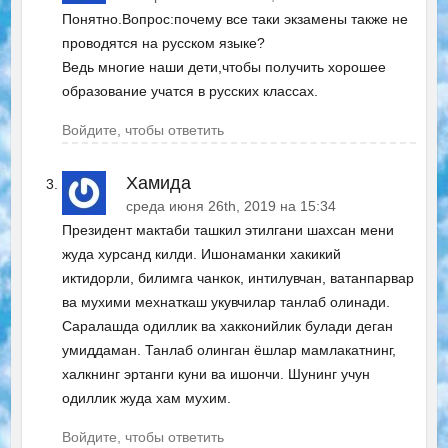
Понятно.Вопрос:почему все таки экзамены также не
проводятся на русском языке?
Ведь многие наши дети,чтобы получить хорошее
образование учатся в русских классах.
Войдите, чтобы ответить
Хамида
среда июня 26th, 2019 на 15:34
Президент мактаби ташкил этилгани шахсан мени
жуда хурсанд килди. Ишонаманки хакикий
иктидорли, билимга чанкок, интилувчан, ватанпарвар
ва мухими мехнаткаш укувчилар танлаб олинади.
Саралашда одиллик ва хакконийлик булади деган
умиддаман. Танлаб олинган ёшлар мамлакатнинг,
халкнинг эртанги куни ва ишончи. Шунинг учун
одиллик жуда хам мухим.
Войдите, чтобы ответить