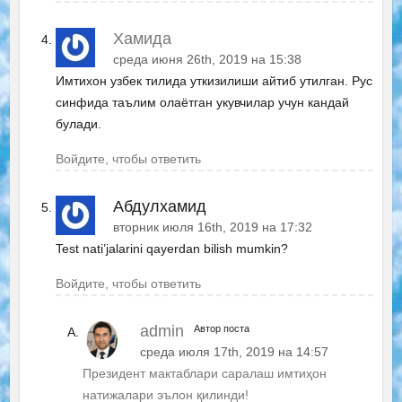
Хамида
среда июня 26th, 2019 на 15:38
Имтихон узбек тилида уткизилиши айтиб утилган. Рус
синфида таълим олаётган укувчилар учун кандай
булади.
Войдите, чтобы ответить
Абдулхамид
вторник июля 16th, 2019 на 17:32
Test nati’jalarini qayerdan bilish mumkin?
Войдите, чтобы ответить
admin
Автор поста
среда июля 17th, 2019 на 14:57
Президент мактаблари саралаш имтиҳон
натижалари эълон қилинди!