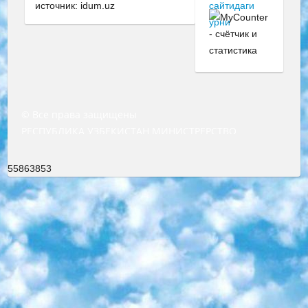
источник: idum.uz
© Все права защищены
РЕСПУБЛИКА УЗБЕКИСТАН МИНИСТРЕРСТВО ДОШКОЛЬНОГО И ШКОЛЬНОГО ОБРАЗОВАНИЯ КОМАНДА в общеобразовательных учреждениях в 2023-2024 учебном году организация и проведение итоговой государственной аттестации обучающихся о Министра дошкольного и школьного образования Республики Узбекистан от 4 марта 2008 года (постановлением Минюста от 20 марта 2008 года № 1778 государственной регистрации) «Итоговое состояние учащихся общего среднего образования на основании положения об утверждении положения об аттестации общего среднего образования выпускной экзамен студентов в образовательных учреждениях в 2023-2024 учебном году В целях организации и прохождения аттестации приказываю: 1. Следующее: перечень предметов, по которым будет проводиться итоговая государственная аттестация и экзамен формы перевода согласно приложению 1; сертификаты международного образца, оценивающие уровень владения иностранными языками перечень согласно приложению 2; 2. Педагогический при специализированных образовательных учреждениях. научно-практический центр квалификации и международной оценки (Д.Давидова) 2024 г. До 25 марта: задания по предметам, по которым будет проводиться итоговая аттестация разработка и утверждение технических условий; итоговая аттестация на основании разработанного предметного задания разработка вопросов по предметам (устно и письменно), экзамен передача; общеобразовательные средние школы и специальные учебные заведения учащиеся выпускных классов школ и интернатов в агентской системе подготовка базы данных экзаменационных материалов и критериев оценки; перевод базы экзаменационных материалов на все языки обучения подать в Республиканский образовательный центр для изготовления; варианты экзаменов на основе разработанных контрольных материалов пусть будут поставлены задачи формирования. 3. Республиканский образовательный центр (Ш.Худайкулов) до 5 апреля 2024 года. до: база данных предоставленных экзаменационных материалов на все языки обучения перевод и экспертиза; для слепых, слабовидящих, глухих, слабослышащих и умственно отсталых детей учащиеся выпускных классов специализированных школ и школ-интернатов база данных экзаменационных материалов на всех преподаваемых языках подготовка критериев оценки; специализированные школы для умственно отсталых детей и технологии для учащихся выпускных классов школ-интернатов разработка соответствующих рекомендаций и критериев проведения ЕГЭ по естествознанию давать задания. 4. Педагогический при специализированных образовательных учреждениях. Научно-практический центр навыков и международной оценки (Д.Давидова), Республика образовательный центр (Худайкулов Ш.) итоговый государственный аттестационный экзамен ориентирован на творческое и логическое мышление при подготовке базы материалов учитывать введение заданий. 5. Следует отметить, что: сертификат государственного образца о знании общеобразовательного предмета и как минимум национальный уровень B1 по предметам на иностранных языках, указанным в Приложении 2. или международно признанный сертификат эквивалентного уровня студенты, изучающие определенный предмет, освобождаются от экзамена; по соответствующим предметам запланирована итоговая государственная аттестация за день до дня, путем жеребьевки Рабочей группой (в письменной форме по предметам, проводимым в форме) из числа сформированных вариантов выбрано 2 варианта; 2 выбранных варианта экзамена анонсированы на официальном сайте министерства и все выпускники по всей стране на основе этих вариантов проводит итоговую государственную аттестацию. 6. Государственное образование учащихся средних общеобразовательных учреждений. знания в соответствии с квалификационными требованиями, которые необходимо приобрести на основании стандартов итоговый (выпускной) контроль для 9 и 11 классов в целях тестирования Экзамены (далее – экзамены) состоят из предметов, перечисленных в приложении 1. будет сделано. 7. Экзамены пройдут с 26 мая по 15 июня 2024 г. (кроме науки физического воспитания). 8. Физическая для учащихся 9 классов общесредних образовательных учреждений. Экзамены по предмету «Образование, квалификация медицина» 1-6 мая 2024 года. сотрудники перевести под присмотр (с отклонениями в физическом или умственном развитии) специализированная школа для детей, школы-интернаты и со сколиозом школы-интернаты санаторного типа для больных детей исключены). 9. Он был слепым, слабовидящим и имел нарушения опорно-двигательного аппарата. экзамены в специализированных школах и интернатах для детей должны проводиться исходя из требований, предъявляемых к общеобразовательным учреждениям (физкультура кроме науки). 10. Специализированная школа для глухих и слабослышащих детей. и экзамены в интернатах и быть реализован в виде письменного теста по математике. 11. Специальность для умственно отсталых детей. Для 9 класса Родной язык и литературное письмо Государственный язык (язык обучения – узбекский). для неклассов) написано Математическое письмо Письменная/устная история Узбекистана Физическое воспитание практично Итоговый контроль Для 11 класса Написание родного языка и литературы (эссе) Математическое письмо Узбекский язык (обучение на узбекском языке) не посещающее общее среднее образование для учреждений)/Образовательное учреждение выбор письменный и устный Иностранный язык письменный/устный Письменная/устная история Узбекистана *По выбору студента:  Химия  Физика  Основы государственного права  География 10 бесплатных образовательных ресурсов - Мы составили подборку онлайн-проектов с интерактивными упражнениями, видеолекциями и статьями. Они помогут вам обрести новые и освежить старые знания бесплатно. 1. «ИНТУИТ» Старейшая образовательная площадка Рунета. Здесь вы найдёте сотни текстовых и видеокурсов на десятки различных тем — от программирования до психологии. Многие курсы подготовлены российскими университетами и крупными международными компаниями вроде Intel и Microsoft. Самостоятельное обучение бесплатное, но желающие могут оплатить услуги персональных наставников. 2. «Смартия» знакомит с актуальными профессиями и подсказывает, как им обучаться. Выбрав заинтересовавшую вас специальность — SMM-специалист, фотограф, веб-дизайнер или другую, — увидите список необходимых для неё умений. Чтобы вы могли освоить их самостоятельно, для каждого умения площадка отображает подборку ссылок на учебные материалы. Хотя «Смартия» ориентируется на русскоязычную аудиторию, часть контента всё же доступна только на английском. 3. «Лекторий Физтеха» Проект Московского физико-технического института (Физтеха). С его помощью вы можете смотреть онлайн серии лекций, записанные на видео в этом вузе. В числе доступных предметов — физика, биология, химия, информационные технологии и другие. К некоторым лекциям администрация ресурса прилагает готовые конспекты, которые можно скачивать в PDF-формате. 4. ITMOcourses Онлайн-площадка Санкт-Петербургского национального исследовательского университета информационных технологий, механики и оптики (ИТМО). Ресурс предоставляет свободный доступ к курсам, разработанным в этом вузе. Каталог материалов разбит на четыре категории: «Оптические системы и технологии», «Приборостроение и робототехника», «Информационные технологии» и «Биотехнологии». Курсы состоят из видеолекций, интерактивных демонстраций и заданий. 5. «КиберЛенинка» Электронная научная библиотека открытого доступа. Каталог площадки регулярно обрастает текстами статей из различных научных изданий. Сгруппированные по журналам и рубрикам публикации можно читать онлайн или скачивать целиком в PDF-формате. Проект нацелен на популяризацию науки за счёт открытого доступа к качественной информации. 6. «ПостНаука» На этом ресурсе публикуют подборки видеолекций, составленные экспертами из разных отраслей и объединённые общими темами. Среди них, к примеру, есть серии «Биоинформатика и геномика», «Культура средневековой Скандинавии» и Cinema Studies о теории кино. Каждая подборка лекций — логически связанная история, рассказанная экспертом от первого лица. Кроме того, на сайте появляются научно-образовательные статьи и тесты на разные темы. 7. «Newочём» Команда проекта «Newочём» отбирает самые интересные тексты из англоязычных СМИ и переводит те из них, за которые голосуют участники сообщества «ВКонтакте». По большей части это научно-популярные статьи. Редакторы придумывают лишь заголовки, в остальном содержание переводов соответствует оригиналам. Полные тексты можно читать прямо в социальной сети. 8. InternetUrok Онлайн-база материалов по основным дисциплинам школьной программы. Информация на сайте структурирована по классам, предметам и темам (урокам). Каждый урок состоит из видеолекций и конспектов. Есть также интерактивные тренажёры и тесты для закрепления пройденного материала. Даже если вы давно окончили школу, возможность повторить программу старших классов всегда может пригодиться. 9. Edutainme Ещё один ресурс об образовании. В отличие от Newtonew, как мне кажется, Edutainme больше ориентируется на представителей индустрии: педагогов, предпринимателей, разработчиков образовательных проектов. Но и любой, кто просто стремится к саморазвитию, найдёт на сайте много полезного и интересного для себя. Например, информацию о новых курсах и образовательных сервисах. 10. Newtonew Онлайн-медиа об образовании и обучении в широком смысле. Авторы Newtonew пишут об инструментах, заведениях, тактиках и стратегиях, которые помогают учить других и получать новые знания самостоятельно. На этой площадке вы найдёте новости, обзоры, аналитические мате
55863853