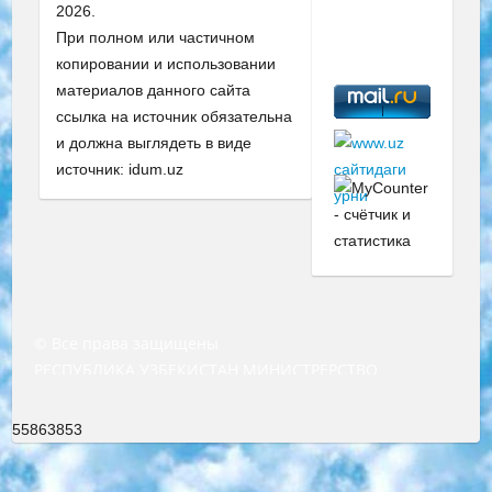
2026.
При полном или частичном
копировании и использовании
материалов данного сайта
ссылка на источник обязательна
и должна выглядеть в виде
источник: idum.uz
© Все права защищены
РЕСПУБЛИКА УЗБЕКИСТАН МИНИСТРЕРСТВО ДОШКОЛЬНОГО И ШКОЛЬНОГО ОБРАЗОВАНИЯ КОМАНДА в общеобразовательных учреждениях в 2023-2024 учебном году организация и проведение итоговой государственной аттестации обучающихся о Министра дошкольного и школьного образования Республики Узбекистан от 4 марта 2008 года (постановлением Минюста от 20 марта 2008 года № 1778 государственной регистрации) «Итоговое состояние учащихся общего среднего образования на основании положения об утверждении положения об аттестации общего среднего образования выпускной экзамен студентов в образовательных учреждениях в 2023-2024 учебном году В целях организации и прохождения аттестации приказываю: 1. Следующее: перечень предметов, по которым будет проводиться итоговая государственная аттестация и экзамен формы перевода согласно приложению 1; сертификаты международного образца, оценивающие уровень владения иностранными языками перечень согласно приложению 2; 2. Педагогический при специализированных образовательных учреждениях. научно-практический центр квалификации и международной оценки (Д.Давидова) 2024 г. До 25 марта: задания по предметам, по которым будет проводиться итоговая аттестация разработка и утверждение технических условий; итоговая аттестация на основании разработанного предметного задания разработка вопросов по предметам (устно и письменно), экзамен передача; общеобразовательные средние школы и специальные учебные заведения учащиеся выпускных классов школ и интернатов в агентской системе подготовка базы данных экзаменационных материалов и критериев оценки; перевод базы экзаменационных материалов на все языки обучения подать в Республиканский образовательный центр для изготовления; варианты экзаменов на основе разработанных контрольных материалов пусть будут поставлены задачи формирования. 3. Республиканский образовательный центр (Ш.Худайкулов) до 5 апреля 2024 года. до: база данных предоставленных экзаменационных материалов на все языки обучения перевод и экспертиза; для слепых, слабовидящих, глухих, слабослышащих и умственно отсталых детей учащиеся выпускных классов специализированных школ и школ-интернатов база данных экзаменационных материалов на всех преподаваемых языках подготовка критериев оценки; специализированные школы для умственно отсталых детей и технологии для учащихся выпускных классов школ-интернатов разработка соответствующих рекомендаций и критериев проведения ЕГЭ по естествознанию давать задания. 4. Педагогический при специализированных образовательных учреждениях. Научно-практический центр навыков и международной оценки (Д.Давидова), Республика образовательный центр (Худайкулов Ш.) итоговый государственный аттестационный экзамен ориентирован на творческое и логическое мышление при подготовке базы материалов учитывать введение заданий. 5. Следует отметить, что: сертификат государственного образца о знании общеобразовательного предмета и как минимум национальный уровень B1 по предметам на иностранных языках, указанным в Приложении 2. или международно признанный сертификат эквивалентного уровня студенты, изучающие определенный предмет, освобождаются от экзамена; по соответствующим предметам запланирована итоговая государственная аттестация за день до дня, путем жеребьевки Рабочей группой (в письменной форме по предметам, проводимым в форме) из числа сформированных вариантов выбрано 2 варианта; 2 выбранных варианта экзамена анонсированы на официальном сайте министерства и все выпускники по всей стране на основе этих вариантов проводит итоговую государственную аттестацию. 6. Государственное образование учащихся средних общеобразовательных учреждений. знания в соответствии с квалификационными требованиями, которые необходимо приобрести на основании стандартов итоговый (выпускной) контроль для 9 и 11 классов в целях тестирования Экзамены (далее – экзамены) состоят из предметов, перечисленных в приложении 1. будет сделано. 7. Экзамены пройдут с 26 мая по 15 июня 2024 г. (кроме науки физического воспитания). 8. Физическая для учащихся 9 классов общесредних образовательных учреждений. Экзамены по предмету «Образование, квалификация медицина» 1-6 мая 2024 года. сотрудники перевести под присмотр (с отклонениями в физическом или умственном развитии) специализированная школа для детей, школы-интернаты и со сколиозом школы-интернаты санаторного типа для больных детей исключены). 9. Он был слепым, слабовидящим и имел нарушения опорно-двигательного аппарата. экзамены в специализированных школах и интернатах для детей должны проводиться исходя из требований, предъявляемых к общеобразовательным учреждениям (физкультура кроме науки). 10. Специализированная школа для глухих и слабослышащих детей. и экзамены в интернатах и быть реализован в виде письменного теста по математике. 11. Специальность для умственно отсталых детей. Для 9 класса Родной язык и литературное письмо Государственный язык (язык обучения – узбекский). для неклассов) написано Математическое письмо Письменная/устная история Узбекистана Физическое воспитание практично Итоговый контроль Для 11 класса Написание родного языка и литературы (эссе) Математическое письмо Узбекский язык (обучение на узбекском языке) не посещающее общее среднее образование для учреждений)/Образовательное учреждение выбор письменный и устный Иностранный язык письменный/устный Письменная/устная история Узбекистана *По выбору студента:  Химия  Физика  Основы государственного права  География 10 бесплатных образовательных ресурсов - Мы составили подборку онлайн-проектов с интерактивными упражнениями, видеолекциями и статьями. Они помогут вам обрести новые и освежить старые знания бесплатно. 1. «ИНТУИТ» Старейшая образовательная площадка Рунета. Здесь вы найдёте сотни текстовых и видеокурсов на десятки различных тем — от программирования до психологии. Многие курсы подготовлены российскими университетами и крупными международными компаниями вроде Intel и Microsoft. Самостоятельное обучение бесплатное, но желающие могут оплатить услуги персональных наставников. 2. «Смартия» знакомит с актуальными профессиями и подсказывает, как им обучаться. Выбрав заинтересовавшую вас специальность — SMM-специалист, фотограф, веб-дизайнер или другую, — увидите список необходимых для неё умений. Чтобы вы могли освоить их самостоятельно, для каждого умения площадка отображает подборку ссылок на учебные материалы. Хотя «Смартия» ориентируется на русскоязычную аудиторию, часть контента всё же доступна только на английском. 3. «Лекторий Физтеха» Проект Московского физико-технического института (Физтеха). С его помощью вы можете смотреть онлайн серии лекций, записанные на видео в этом вузе. В числе доступных предметов — физика, биология, химия, информационные технологии и другие. К некоторым лекциям администрация ресурса прилагает готовые конспекты, которые можно скачивать в PDF-формате. 4. ITMOcourses Онлайн-площадка Санкт-Петербургского национального исследовательского университета информационных технологий, механики и оптики (ИТМО). Ресурс предоставляет свободный доступ к курсам, разработанным в этом вузе. Каталог материалов разбит на четыре категории: «Оптические системы и технологии», «Приборостроение и робототехника», «Информационные технологии» и «Биотехнологии». Курсы состоят из видеолекций, интерактивных демонстраций и заданий. 5. «КиберЛенинка» Электронная научная библиотека открытого доступа. Каталог площадки регулярно обрастает текстами статей из различных научных изданий. Сгруппированные по журналам и рубрикам публикации можно читать онлайн или скачивать целиком в PDF-формате. Проект нацелен на популяризацию науки за счёт открытого доступа к качественной информации. 6. «ПостНаука» На этом ресурсе публикуют подборки видеолекций, составленные экспертами из разных отраслей и объединённые общими темами. Среди них, к примеру, есть серии «Биоинформатика и геномика», «Культура средневековой Скандинавии» и Cinema Studies о теории кино. Каждая подборка лекций — логически связанная история, рассказанная экспертом от первого лица. Кроме того, на сайте появляются научно-образовательные статьи и тесты на разные темы. 7. «Newочём» Команда проекта «Newочём» отбирает самые интересные тексты из англоязычных СМИ и переводит те из них, за которые голосуют участники сообщества «ВКонтакте». По большей части это научно-популярные статьи. Редакторы придумывают лишь заголовки, в остальном содержание переводов соответствует оригиналам. Полные тексты можно читать прямо в социальной сети. 8. InternetUrok Онлайн-база материалов по основным дисциплинам школьной программы. Информация на сайте структурирована по классам, предметам и темам (урокам). Каждый урок состоит из видеолекций и конспектов. Есть также интерактивные тренажёры и тесты для закрепления пройденного материала. Даже если вы давно окончили школу, возможность повторить программу старших классов всегда может пригодиться. 9. Edutainme Ещё один ресурс об образовании. В отличие от Newtonew, как мне кажется, Edutainme больше ориентируется на представителей индустрии: педагогов, предпринимателей, разработчиков образовательных проектов. Но и любой, кто просто стремится к саморазвитию, найдёт на сайте много полезного и интересного для себя. Например, информацию о новых курсах и образовательных сервисах. 10. Newtonew Онлайн-медиа об образовании и обучении в широком смысле. Авторы Newtonew пишут об инструментах, заведениях, тактиках и стратегиях, которые помогают учить других и получать новые знания самостоятельно. На этой площадке вы найдёте новости, обзоры, аналитические мате
55863853