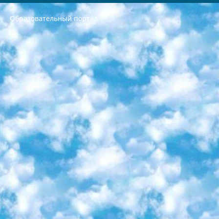
Образовательный портал
РЕСПУБЛИКА УЗБЕКИСТАН МИНИСТРЕРСТВО ДОШКОЛЬНОГО И ШКОЛЬНОГО ОБРАЗОВАНИЯ КОМАНДА в общеобразовательных учреждениях в 2023-2024 учебном году организация и проведение итоговой государственной аттестации обучающихся о Министра дошкольного и школьного образования Республики Узбекистан от 4 марта 2008 года (постановлением Минюста от 20 марта 2008 года № 1778 государственной регистрации) «Итоговое состояние учащихся общего среднего образования на основании положения об утверждении положения об аттестации общего среднего образования выпускной экзамен студентов в образовательных учреждениях в 2023-2024 учебном году В целях организации и прохождения аттестации приказываю: 1. Следующее: перечень предметов, по которым будет проводиться итоговая государственная аттестация и экзамен формы перевода согласно приложению 1; сертификаты международного образца, оценивающие уровень владения иностранными языками перечень согласно приложению 2; 2. Педагогический при специализированных образовательных учреждениях. научно-практический центр квалификации и международной оценки (Д.Давидова) 2024 г. До 25 марта: задания по предметам, по которым будет проводиться итоговая аттестация разработка и утверждение технических условий; итоговая аттестация на основании разработанного предметного задания разработка вопросов по предметам (устно и письменно), экзамен передача; общеобразовательные средние школы и специальные учебные заведения учащиеся выпускных классов школ и интернатов в агентской системе подготовка базы данных экзаменационных материалов и критериев оценки; перевод базы экзаменационных материалов на все языки обучения подать в Республиканский образовательный центр для изготовления; варианты экзаменов на основе разработанных контрольных материалов пусть будут поставлены задачи формирования. 3. Республиканский образовательный центр (Ш.Худайкулов) до 5 апреля 2024 года. до: база данных предоставленных экзаменационных материалов на все языки обучения перевод и экспертиза; для слепых, слабовидящих, глухих, слабослышащих и умственно отсталых детей учащиеся выпускных классов специализированных школ и школ-интернатов база данных экзаменационных материалов на всех преподаваемых языках подготовка критериев оценки; специализированные школы для умственно отсталых детей и технологии для учащихся выпускных классов школ-интернатов разработка соответствующих рекомендаций и критериев проведения ЕГЭ по естествознанию давать задания. 4. Педагогический при специализированных образовательных учреждениях. Научно-практический центр навыков и международной оценки (Д.Давидова), Республика образовательный центр (Худайкулов Ш.) итоговый государственный аттестационный экзамен ориентирован на творческое и логическое мышление при подготовке базы материалов учитывать введение заданий. 5. Следует отметить, что: сертификат государственного образца о знании общеобразовательного предмета и как минимум национальный уровень B1 по предметам на иностранных языках, указанным в Приложении 2. или международно признанный сертификат эквивалентного уровня студенты, изучающие определенный предмет, освобождаются от экзамена; по соответствующим предметам запланирована итоговая государственная аттестация за день до дня, путем жеребьевки Рабочей группой (в письменной форме по предметам, проводимым в форме) из числа сформированных вариантов выбрано 2 варианта; 2 выбранных варианта экзамена анонсированы на официальном сайте министерства и все выпускники по всей стране на основе этих вариантов проводит итоговую государственную аттестацию. 6. Государственное образование учащихся средних общеобразовательных учреждений. знания в соответствии с квалификационными требованиями, которые необходимо приобрести на основании стандартов итоговый (выпускной) контроль для 9 и 11 классов в целях тестирования Экзамены (далее – экзамены) состоят из предметов, перечисленных в приложении 1. будет сделано. 7. Экзамены пройдут с 26 мая по 15 июня 2024 г. (кроме науки физического воспитания). 8. Физическая для учащихся 9 классов общесредних образовательных учреждений. Экзамены по предмету «Образование, квалификация медицина» 1-6 мая 2024 года. сотрудники перевести под присмотр (с отклонениями в физическом или умственном развитии) специализированная школа для детей, школы-интернаты и со сколиозом школы-интернаты санаторного типа для больных детей исключены). 9. Он был слепым, слабовидящим и имел нарушения опорно-двигательного аппарата. экзамены в специализированных школах и интернатах для детей должны проводиться исходя из требований, предъявляемых к общеобразовательным учреждениям (физкультура кроме науки). 10. Специализированная школа для глухих и слабослышащих детей. и экзамены в интернатах и быть реализован в виде письменного теста по математике. 11. Специальность для умственно отсталых детей. Для 9 класса Родной язык и литературное письмо Государственный язык (язык обучения – узбекский). для неклассов) написано Математическое письмо Письменная/устная история Узбекистана Физическое воспитание практично Итоговый контроль Для 11 класса Написание родного языка и литературы (эссе) Математическое письмо Узбекский язык (обучение на узбекском языке) не посещающее общее среднее образование для учреждений)/Образовательное учреждение выбор письменный и устный Иностранный язык письменный/устный Письменная/устная история Узбекистана *По выбору студента:  Химия  Физика  Основы государственного права  География 10 бесплатных образовательных ресурсов - Мы составили подборку онлайн-проектов с интерактивными упражнениями, видеолекциями и статьями. Они помогут вам обрести новые и освежить старые знания бесплатно. 1. «ИНТУИТ» Старейшая образовательная площадка Рунета. Здесь вы найдёте сотни текстовых и видеокурсов на десятки различных тем — от программирования до психологии. Многие курсы подготовлены российскими университетами и крупными международными компаниями вроде Intel и Microsoft. Самостоятельное обучение бесплатное, но желающие могут оплатить услуги персональных наставников. 2. «Смартия» знакомит с актуальными профессиями и подсказывает, как им обучаться. Выбрав заинтересовавшую вас специальность — SMM-специалист, фотограф, веб-дизайнер или другую, — увидите список необходимых для неё умений. Чтобы вы могли освоить их самостоятельно, для каждого умения площадка отображает подборку ссылок на учебные материалы. Хотя «Смартия» ориентируется на русскоязычную аудиторию, часть контента всё же доступна только на английском. 3. «Лекторий Физтеха» Проект Московского физико-технического института (Физтеха). С его помощью вы можете смотреть онлайн серии лекций, записанные на видео в этом вузе. В числе доступных предметов — физика, биология, химия, информационные технологии и другие. К некоторым лекциям администрация ресурса прилагает готовые конспекты, которые можно скачивать в PDF-формате. 4. ITMOcourses Онлайн-площадка Санкт-Петербургского национального исследовательского университета информационных технологий, механики и оптики (ИТМО). Ресурс предоставляет свободный доступ к курсам, разработанным в этом вузе. Каталог материалов разбит на четыре категории: «Оптические системы и технологии», «Приборостроение и робототехника», «Информационные технологии» и «Биотехнологии». Курсы состоят из видеолекций, интерактивных демонстраций и заданий. 5. «КиберЛенинка» Электронная научная библиотека открытого доступа. Каталог площадки регулярно обрастает текстами статей из различных научных изданий. Сгруппированные по журналам и рубрикам публикации можно читать онлайн или скачивать целиком в PDF-формате. Проект нацелен на популяризацию науки за счёт открытого доступа к качественной информации. 6. «ПостНаука» На этом ресурсе публикуют подборки видеолекций, составленные экспертами из разных отраслей и объединённые общими темами. Среди них, к примеру, есть серии «Биоинформатика и геномика», «Культура средневековой Скандинавии» и Cinema Studies о теории кино. Каждая подборка лекций — логически связанная история, рассказанная экспертом от первого лица. Кроме того, на сайте появляются научно-образовательные статьи и тесты на разные темы. 7. «Newочём» Команда проекта «Newочём» отбирает самые интересные тексты из англоязычных СМИ и переводит те из них, за которые голосуют участники сообщества «ВКонтакте». По большей части это научно-популярные статьи. Редакторы придумывают лишь заголовки, в остальном содержание переводов соответствует оригиналам. Полные тексты можно читать прямо в социальной сети. 8. InternetUrok Онлайн-база материалов по основным дисциплинам школьной программы. Информация на сайте структурирована по классам, предметам и темам (урокам). Каждый урок состоит из видеолекций и конспектов. Есть также интерактивные тренажёры и тесты для закрепления пройденного материала. Даже если вы давно окончили школу, возможность повторить программу старших классов всегда может пригодиться. 9. Edutainme Ещё один ресурс об образовании. В отличие от Newtonew, как мне кажется, Edutainme больше ориентируется на представителей индустрии: педагогов, предпринимателей, разработчиков образовательных проектов. Но и любой, кто просто стремится к саморазвитию, найдёт на сайте много полезного и интересного для себя. Например, информацию о новых курсах и образовательных сервисах. 10. Newtonew Онлайн-медиа об образовании и обучении в широком смысле. Авторы Newtonew пишут об инструментах, заведениях, тактиках и стратегиях, которые помогают учить других и получать новые знания самостоятельно. На этой площадке вы найдёте новости, обзоры, аналитические мат