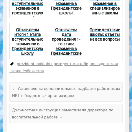
вступительных
экзамена в
экзаменов в
экзаменов в
Президентские
специализиров
президентскую
школы!
анные школы
школу?
Объявлены
Объявлена
Президентские
итоги 1 этапа
дата
школы: ответы
вступительных
проведения 1-
на все вопросы
экзаменов в
го этапа
Президентскую
экзамена в
школу
Президентские
школы
prezident maktabi
,
президент мактаби
,
президентская
школа Узбекистан
←
Установлены дополнительные надбавки работникам
ИКТ в бюджетных организациях
Должностная инструкция заместителя директора по
воспитательной работе
→