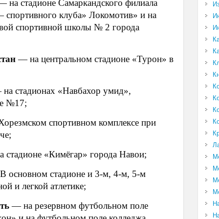
— на стадионе Самаркандского филиала
И
— спортивного клуба» Локомотив» и на
И
овой спортивной школы № 2 города
И
К
К
стан
— на центральном стадионе «Турон» в
К
К
К
 на стадионах «Навбахор умид»,
К
е №17;
К
орезмском спортивном комплексе при
К
К
че;
Л
 стадионе «Кимёгар» города Навои;
М
М
В основном стадионе и 3-м, 4-м, 5-м
М
й и легкой атлетике;
М
Н
сть
— на резервном футбольном поле
Н
хон» и на футбольном поле колледжа