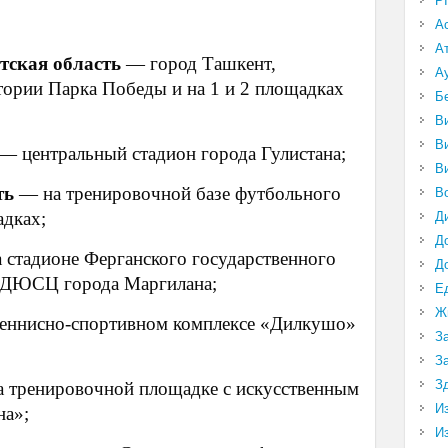
P
:
А
А
тская область
— город Ташкент,
А
тории Парка Победы и на 1 и 2 площадках
Б
В
В
— центральный стадион города Гулистана;
В
ть
— на тренировочной базе футбольного
В
адках;
Д
Д
 стадионе Ферганского государственного
Д
 2-ДЮСЦ города Маргилана;
Е
Ж
еннисно-спортивном комплексе «Дилкушо»
З
З
З
 тренировочной площадке с искусственным
И
на»;
И