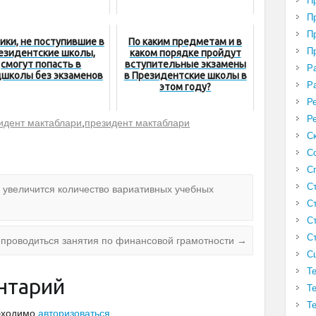
П
П
П
ики, не поступившие в
По каким предметам и в
П
езидентские школы,
каком порядке пройдут
смогут попасть в
вступительные экзамены
Р
цшколы без экзаменов
в Президентские школы в
Р
этом году?
Р
Р
идент мактаблари
,
президент мактаблари
С
С
С
С
х увеличится количество вариативных учебных
С
С
С
т проводиться занятия по финансовой грамотности
→
С
Т
нтарий
Т
Т
обходимо
авторизоваться
.