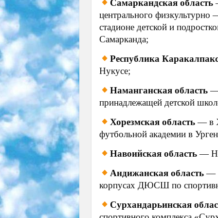
Самаркандская область
центрального физкультурно 
стадионе детской и подростк
Самарканда;
Республика Каракалпак
Нукусе;
Наманганская область
—
принадлежащей детской школ
Хорезмская область
— в Х
футбольной академии в Урген
Навоийская область
— На
Андижанская область
— 
корпусах ДЮСШ по спортивно
Сурхандарьинская обла
спортивного комплекса «Сур