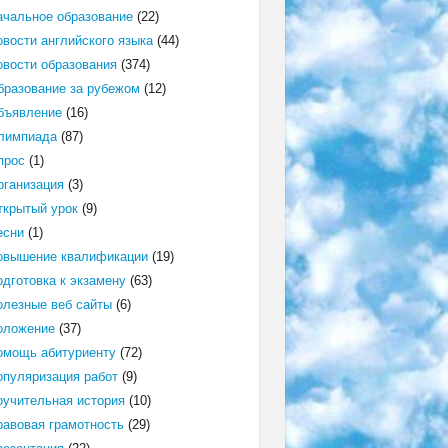
ачальное образование
(22)
овости английского языка
(44)
овости образования
(374)
бразование за рубежом
(12)
бъявление
(16)
лимпиада
(87)
прос
(1)
рганизация
(3)
ткрытый урок
(9)
есни
(1)
овышение квалификации
(19)
одготовка к экзамену
(63)
олезные веб сайты
(6)
оложение
(37)
омощь абитуриенту
(72)
опуляризация работ
(9)
оучительная история
(10)
равовая грамотность
(29)