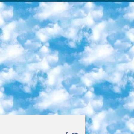
ека открытого доступа. Каталог площадки регулярно обрастает текстами статей из различных научных изданий. Сгруппированные по журналам и рубрикам публикации можно читать онлайн или скачивать целиком в PDF-формате. Проект нацелен на популяризацию науки за счёт открытого доступа к качественной информации. 6. «ПостНаука» На этом ресурсе публикуют подборки видеолекций, составленные экспертами из разных отраслей и объединённые общими темами. Среди них, к примеру, есть серии «Биоинформатика и геномика», «Культура средневековой Скандинавии» и Cinema Studies о теории кино. Каждая подборка лекций — логически связанная история, рассказанная экспертом от первого лица. Кроме того, на сайте появляются научно-образовательные статьи и тесты на разные темы. 7. «Newочём» Команда проекта «Newочём» отбирает самые интересные тексты из англоязычных СМИ и переводит те из них, за которые голосуют участники сообщества «ВКонтакте». По большей части это научно-популярные статьи. Редакторы придумывают лишь заголовки, в остальном содержание переводов соответствует оригиналам. Полные тексты можно читать прямо в социальной сети. 8. InternetUrok Онлайн-база материалов по основным дисциплинам школьной программы. Информация на сайте структурирована по классам, предметам и темам (урокам). Каждый урок состоит из видеолекций и конспектов. Есть также интерактивные тренажёры и тесты для закрепления пройденного материала. Даже если вы давно окончили школу, возможность повторить программу старших классов всегда может пригодиться. 9. Edutainme Ещё один ресурс об образовании. В отличие от Newtonew, как мне кажется, Edutainme больше ориентируется на представителей индустрии: педагогов, предпринимателей, разработчиков образовательных проектов. Но и любой, кто просто стремится к саморазвитию, найдёт на сайте много полезного и интересного для себя. Например, информацию о новых курсах и образовательных сервисах. 10. Newtonew Онлайн-медиа об образовании и обучении в широком смысле. Авторы Newtonew пишут об инструментах, заведениях, тактиках и стратегиях, которые помогают учить других и получать новые знания самостоятельно. На этой площадке вы найдёте новости, обзоры, аналитические мат