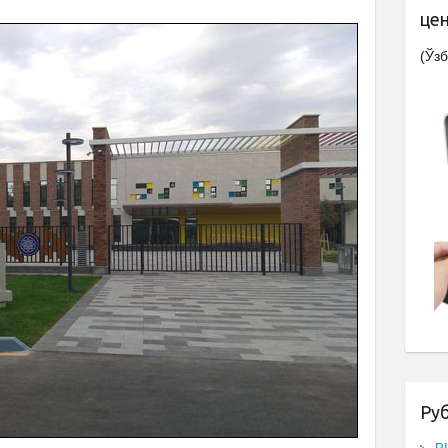
це
(Ўзб
Ру