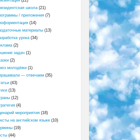
резентация
(22)
резидентская школа
(21)
рограммы / приложения
(7)
рофориентация
(14)
аздаточные материалы
(13)
азработка урока
(34)
еклама
(2)
ешение задач
(1)
казки
(2)
оюз молодёжи
(1)
прашивали — отвечаем
(35)
татьи
(43)
тихи
(13)
траны
(12)
тратегия
(4)
ценарий мероприятия
(18)
ексты на английском языке
(10)
ермины
(19)
есты
(44)