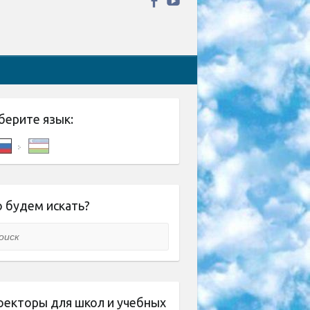
берите язык:
 будем искать?
ск
оекторы для школ и учебных