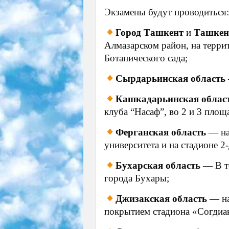
Экзамены будут проводиться
Город Ташкент
и
Ташкен
Алмазарском район, на терри
Ботанического сада;
Сырдарьинская область
Кашкадарьинская облас
клуба “Насаф”, во 2 и 3 площ
Ферганская область
— на
университета и на стадионе
Бухарская область
— В т
города Бухары;
Джизакская область
— на
покрытием стадиона «Согдиа