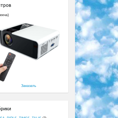
нтров
екча)
Заказать
брики