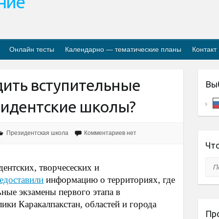
ание
Онлайн тесты
Календарно — тематические планы
Контакт
дить вступительные
Вы
зидентские школы?
Президентская школа
Комментариев нет
Что
Пои
дентских, творчесеских и
едоставили
информацию о территориях, где
ьные экзамены первого этапа в
ики Каракалпакстан, областей и города
Пр