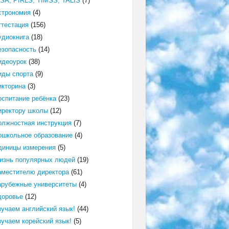
ISA, PIRLS, TIMSS, TALIS
(7)
строномия
(4)
ттестация
(156)
удиокнига
(18)
езопасность
(14)
идеоурок
(38)
иды спорта
(9)
икторина
(3)
оспитание ребёнка
(23)
иректору школы
(12)
олжностная инструкция
(7)
ошкольное образование
(4)
диницы измерения
(5)
изнь популярных людей
(19)
аместителю директора
(61)
арубежные университеты
(4)
доровье
(12)
зучаем английский язык!
(44)
зучаем корейский язык!
(5)