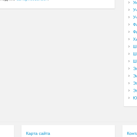
У
У
У
Ф
Ф
Х
Ш
Ш
Ш
Э
Э
Э
Эт
Ю
Карта сайта
Конт