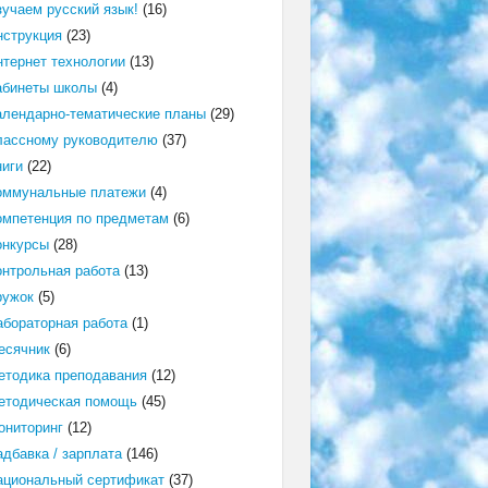
зучаем русский язык!
(16)
нструкция
(23)
нтернет технологии
(13)
абинеты школы
(4)
алендарно-тематические планы
(29)
лассному руководителю
(37)
ниги
(22)
оммунальные платежи
(4)
омпетенция по предметам
(6)
онкурсы
(28)
онтрольная работа
(13)
ружок
(5)
абораторная работа
(1)
есячник
(6)
етодика преподавания
(12)
етодическая помощь
(45)
ониторинг
(12)
адбавка / зарплата
(146)
ациональный сертификат
(37)