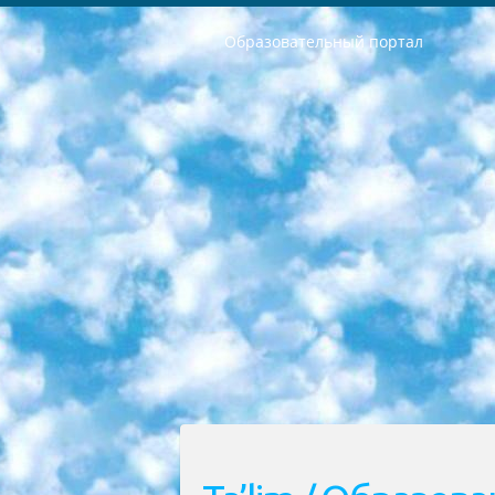
Образовательный портал
РЕСПУБЛИКА УЗБЕКИСТАН МИНИСТРЕРСТВО ДОШКОЛЬНОГО И ШКОЛЬНОГО ОБРАЗОВАНИЯ КОМАНДА в общеобразовательных учреждениях в 2023-2024 учебном году организация и проведение итоговой государственной аттестации обучающихся о Министра дошкольного и школьного образования Республики Узбекистан от 4 марта 2008 года (постановлением Минюста от 20 марта 2008 года № 1778 государственной регистрации) «Итоговое состояние учащихся общего среднего образования на основании положения об утверждении положения об аттестации общего среднего образования выпускной экзамен студентов в образовательных учреждениях в 2023-2024 учебном году В целях организации и прохождения аттестации приказываю: 1. Следующее: перечень предметов, по которым будет проводиться итоговая государственная аттестация и экзамен формы перевода согласно приложению 1; сертификаты международного образца, оценивающие уровень владения иностранными языками перечень согласно приложению 2; 2. Педагогический при специализированных образовательных учреждениях. научно-практический центр квалификации и международной оценки (Д.Давидова) 2024 г. До 25 марта: задания по предметам, по которым будет проводиться итоговая аттестация разработка и утверждение технических условий; итоговая аттестация на основании разработанного предметного задания разработка вопросов по предметам (устно и письменно), экзамен передача; общеобразовательные средние школы и специальные учебные заведения учащиеся выпускных классов школ и интернатов в агентской системе подготовка базы данных экзаменационных материалов и критериев оценки; перевод базы экзаменационных материалов на все языки обучения подать в Республиканский образовательный центр для изготовления; варианты экзаменов на основе разработанных контрольных материалов пусть будут поставлены задачи формирования. 3. Республиканский образовательный центр (Ш.Худайкулов) до 5 апреля 2024 года. до: база данных предоставленных экзаменационных материалов на все языки обучения перевод и экспертиза; для слепых, слабовидящих, глухих, слабослышащих и умственно отсталых детей учащиеся выпускных классов специализированных школ и школ-интернатов база данных экзаменационных материалов на всех преподаваемых языках подготовка критериев оценки; специализированные школы для умственно отсталых детей и технологии для учащихся выпускных классов школ-интернатов разработка соответствующих рекомендаций и критериев проведения ЕГЭ по естествознанию давать задания. 4. Педагогический при специализированных образовательных учреждениях. Научно-практический центр навыков и международной оценки (Д.Давидова), Республи