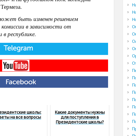
Н
 Термеза.
Н
может быть изменен решением
Н
 комиссии в зависимости от
О
 в республике.
О
О
О
О
О
П
П
П
П
П
П
езидентские школы:
Какие документы нужны
П
веты на все вопросы
для поступления в
П
Президентские школы?
П