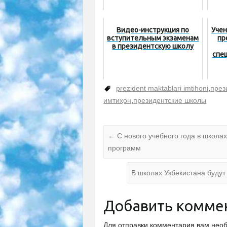
Видео-инструкция по
Учен
вступительным экзаменам
пр
в президентскую школу
спе
prezident maktablari imtihoni
,
през
имтиҳон
,
президентские школы
←
С нового учебного года в школа
программ
В школах Узбекистана буду
Добавить комме
Для отправки комментария вам не