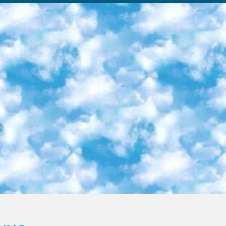
ка образовательный центр (Худайкулов Ш.) итоговый государственный аттестационный экзамен ориентирован на творческое и логическое мышление при подготовке базы материалов учитывать введение заданий. 5. Следует отметить, что: сертификат государственного образца о знании общеобразовательного предмета и как минимум национальный уровень B1 по предметам на иностранных языках, указанным в Приложении 2. или международно признанный сертификат эквивалентного уровня студенты, изучающие определенный предмет, освобождаются от экзамена; по соответствующим предметам запланирована итоговая государственная аттестация за день до дня, путем жеребьевки Рабочей группой (в письменной форме по предметам, проводимым в форме) из числа сформированных вариантов выбрано 2 варианта; 2 выбранных варианта экзамена анонсированы на официальном сайте министерства и все выпускники по всей стране на основе этих вариантов проводит итоговую государственную аттестацию. 6. Государственное образование учащихся средних общеобразовательных учреждений. знания в соответствии с квалификационными требованиями, которые необходимо приобрести на основании стандартов итоговый (выпускной) контроль для 9 и 11 классов в целях тестирования Экзамены (далее – экзамены) состоят из предметов, перечисленных в приложении 1. будет сделано. 7. Экзамены пройдут с 26 мая по 15 июня 2024 г. (кроме науки физического воспитания). 8. Физическая для учащихся 9 классов общесредних образовательных учреждений. Экзамены по предмету «Образование, квалификация медицина» 1-6 мая 2024 года. сотрудники перевести под присмотр (с отклонениями в физическом или умственном развитии) специализированная школа для детей, школы-интернаты и со сколиозом школы-интернаты санаторного типа для больных детей исключены). 9. Он был слепым, слабовидящим и имел нарушения опорно-двигательного аппарата. экзамены в специализированных школах и интернатах для детей должны проводиться исходя из требований, предъявляемых к общеобразовательным учреждениям (физкультура кроме науки). 10. Специализированная школа для глухих и слабослышащих детей. и экзамены в интернатах и быть реализован в виде письменного теста по математике. 11. Специальность для умственно отсталых детей. Для 9 класса Родной язык и литературное письмо Государственный язык (язык обучения – узбекский). для неклассов) написано Математическое письмо Письменная/устная история Узбекистана Физическое воспитание практично Итоговый контроль Для 11 класса Написание родного языка и литературы (эссе) Математическое письмо Узбекский язык (обучение на узбекском языке) не посещающее общее среднее образование для учреждений)/Образовательное учреждение выбор письменный и устный Иностранный язык письменный/устный Письменная/устная история Узбекистана *По выбору студента:  Химия  Физика  Основы государственного права  География 10 бесплатных образовательных ресурсов - Мы составили подборку онлайн-проектов с интерактивными упражнениями, видеолекциями и статьями. Они помогут вам обрести новые и освежить старые знания бесплатно. 1. «ИНТУИТ» Старейшая образовательная площадка Рунета. Здесь вы найдёте сотни текстовых и видеокурсов на десятки различных тем — от программирования до психологии. Многие курсы подготовлены российскими университетами и крупными международными компаниями вроде Intel и Microsoft. Самостоятельное обучение бесплатное, но желающие могут оплатить услуги персональных наставников. 2. «Смартия» знакомит с актуальными профессиями и подсказывает, как им обучаться. Выбрав заинтересовавшую вас специальность — SMM-специалист, фотограф, веб-дизайнер или другую, — увидите список необходимых для неё умений. Чтобы вы могли освоить их самостоятельно, для каждого умения площадка отображает подборку ссылок на учебные материалы. Хотя «Смартия» ориентируется на русскоязычную аудиторию, часть контента всё же доступна только на английском. 3. «Лекторий Физтеха» Проект Московского физико-технического института (Физтеха). С его помощью вы можете смотреть онлайн серии лекций, записанные на видео в этом вузе. В числе доступных предметов — физика, биология, химия, информационные технологии и другие. К некоторым лекциям администрация ресурса прилагает готовые конспекты, которые можно скачивать в PDF-формате. 4. ITMOcourses Онлайн-площадка Санкт-Петербургского национального исследовательского университета информационных технологий, механики и оптики (ИТМО). Ресурс предоставляет свободный доступ к курсам, разработанным в этом вузе. Каталог материалов разбит на четыре категории: «Оптические системы и технологии», «Приборостроение и робототехника», «Информационные технологии» и «Биотехнологии». Курсы состоят из видеолекций, интерактивных демонстраций и заданий. 5. «КиберЛенинка» Электронная научная библиот