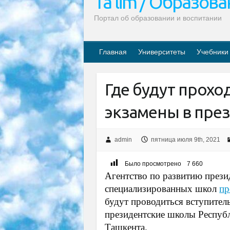
Ta’lim / Образов
Портал об образовании и воспитании
Главная
Университеты
Учебники
Где будут прохо
экзамены в пре
admin
пятница июля 9th, 2021
Было просмотрено
7 660
Агентство по развитию прези
специализированных школ
пр
будут проводиться вступител
президентские школы Республ
Ташкента.