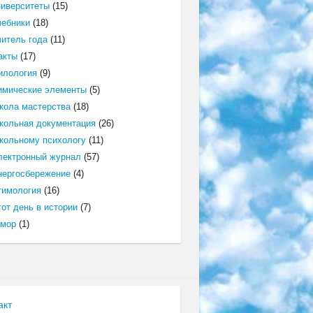
ниверситеты
(15)
чебники
(18)
читель года
(11)
акты
(17)
илология
(9)
имические элементы
(5)
кола мастерства
(18)
кольная документация
(26)
кольному психологу
(11)
лектронный журнал
(57)
нергосбережение
(4)
тимология
(16)
от день в истории
(7)
мор
(1)
акт