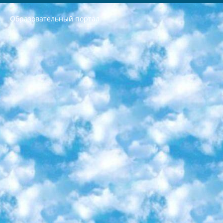
Образовательный портал
РЕСПУБЛИКА УЗБЕКИСТАН МИНИСТРЕРСТВО ДОШКОЛЬНОГО И ШКОЛЬНОГО ОБРАЗОВАНИЯ КОМАНДА в общеобразовательных учреждениях в 2023-2024 учебном году организация и проведение итоговой государственной аттестации обучающихся о Министра дошкольного и школьного образования Республики Узбекистан от 4 марта 2008 года (постановлением Минюста от 20 марта 2008 года № 1778 государственной регистрации) «Итоговое состояние учащихся общего среднего образования на основании положения об утверждении положения об аттестации общего среднего образования выпускной экзамен студентов в образовательных учреждениях в 2023-2024 учебном году В целях организации и прохождения аттестации приказываю: 1. Следующее: перечень предметов, по которым будет проводиться итоговая государственная аттестация и экзамен формы перевода согласно приложению 1; сертификаты международного образца, оценивающие уровень владения иностранными языками перечень согласно приложению 2; 2. Педагогический при специализированных образовательных учреждениях. научно-практический центр квалификации и международной оценки (Д.Давидова) 2024 г. До 25 марта: задания по предметам, по которым будет проводиться итоговая аттестация разработка и утверждение технических условий; итоговая аттестация на основании разработанного предметного задания разработка вопросов по предметам (устно и письменно), экзамен передача; общеобразовательные средние школы и специальные учебные заведения учащиеся выпускных классов школ и интернатов в агентской системе подготовка базы данных экзаменационных материалов и критериев оценки; перевод базы экзаменационных материалов на все языки обучения подать в Республиканский образовательный центр для изготовления; варианты экзаменов на основе разработанных контрольных материалов пусть будут поставлены задачи формирования. 3. Республиканский образовательный центр (Ш.Худайкулов) до 5 апреля 2024 года. до: база данных предоставленных экзаменационных материалов на все языки обучения перевод и экспертиза; для слепых, слабовидящих, глухих, слабослышащих и умственно отсталых детей учащиеся выпускных классов специализированных школ и школ-интернатов база данных экзаменационных материалов на всех преподаваемых языках подготовка критериев оценки; специализированные школы для умственно отсталых детей и технологии для учащихся выпускных классов школ-интернатов разработка соответствующих рекомендаций и критериев проведения ЕГЭ по естествознанию давать задания. 4. Педагогический при специализированных образовательных учреждениях. Научно-практический центр навыков и международной оценки (Д.Давидова), Республика образовательный центр (Худайкулов Ш.) итоговый государственный аттестационный экзамен ориентирован на творческое и логическое мышление при подготовке базы материалов учитывать введение заданий. 5. Следует отметить, что: сертификат государственного образца о знании общеобразовательного предмета и как минимум национальный уровень B1 по предметам на иностранных языках, указанным в Приложении 2. или международно признанный сертификат эквивалентного уровня студенты, изучающие определенный предмет, освобождаются от экзамена; по соответствующим предметам запланирована итоговая государственная аттестация за день до дня, путем жеребьевки Рабочей группой (в письменной форме по предметам, проводимым в форме) из числа сформированных вариантов выбрано 2 варианта; 2 выбранных варианта экзамена анонсированы на официальном сайте министерства и все выпускники по всей стране на основе этих вариантов проводит итоговую государственную аттестацию. 6. Государственное образование учащихся средних общеобразовательных учреждений. знания в соответствии с квалификационными требованиями, которые необходимо приобрести на основании стандартов итоговый (выпускной) контроль для 9 и 11 классов в целях тестирования Экзамены (далее – экзамены) состоят из предметов, перечисленных в приложении 1. будет сделано. 7. Экзамены пройдут с 26 мая по 15 июня 2024 г. (кроме науки физического воспитания). 8. Физическая для учащихся 9 классов общесредних образовательных учреждений. Экзамены по предмету «Образование, квалификация медицина» 1-6 мая 2024 года. сотрудники перевести под присмотр (с отклонениями в физическом или умственном развитии) специализированная школа для детей, школы-интернаты и со сколиозом школы-интернаты санаторного типа для больных детей исключены). 9. Он был слепым, слабовидящим и имел нарушения опорно-двигательного аппарата. экзамены в специализированных школах и интернатах для детей должны проводиться исходя из требований, предъявляемых к общеобразовательным учреждениям (физкультура кроме науки). 10. Специализированная школа для глухих и слабослышащих детей. и экзамены в интернатах и быть реализован в виде письменного теста по математике. 11. Специальность для умственно отсталых детей. Для 9 класса Родной язык и литературное письмо Государственный язык (язык обучения – узбекский). для неклассов) написано Математическое письмо Письменная/устная история Узбекистана Физическое воспитание практично Итоговый контроль Для 11 класса Написание родного языка и литературы (эссе) Математическое письмо Узбекский язык (обучение на узбекском языке) не посещающее общее среднее образование для учреждений)/Образовательное учреждение выбор письменный и устный Иностранный язык письменный/устный Письменная/устная история Узбекистана *По выбору студента:  Химия  Физика  Основы государственного права  География 10 бесплатных образовательных ресурсов - Мы составили подборку онлайн-проектов с интерактивными упражнениями, видеолекциями и статьями. Они помогут вам обрести новые и освежить старые знания бесплатно. 1. «ИНТУИТ» Старейшая образовательная площадка Рунета. Здесь вы найдёте сотни текстовых и видеокурсов на десятки различных тем — от программирования до психологии. Многие курсы подготовлены российскими университетами и крупными международными компаниями вроде Intel и Microsoft. Самостоятельное обучение бесплатное, но желающие могут оплатить услуги персональных наставников. 2. «Смартия» знакомит с актуальными профессиями и подсказывает, как им обучаться. Выбрав заинтересовавшую вас специальность — SMM-специалист, фотограф, веб-дизайнер или другую, — увидите список необходимых для неё умений. Чтобы вы могли освоить их самостоятельно, для каждого умения площадка отображает подборку ссылок на учебные материалы. Хотя «Смартия» ориентируется на русскоязычную аудиторию, часть контента всё же доступна только на английском. 3. «Лекторий Физтеха» Проект Московского физико-технического института (Физтеха). С его помощью вы можете смотреть онлайн серии лекций, записанные на видео в этом вузе. В числе доступных предметов — физика, биология, химия, информационные технологии и другие. К некоторым лекциям администрация ресурса прилагает готовые конспекты, которые можно скачивать в PDF-формате. 4. ITMOcourses Онлайн-площадка Санкт-Петербургского национального исследовательского университета информационных технологий, механики и оптики (ИТМО). Ресурс предоставляет свободный доступ к курсам, разработанным в этом вузе. Каталог материалов разбит на четыре категории: «Оптические системы и технологии», «Приборостроение и робототехника», «Информационные технологии» и «Биотехнологии». Курсы состоят из видеолекций, интерактивных демонстраций и заданий. 5. «КиберЛенинка» Электронная научная библиотека открытого доступа. Каталог площадки регулярно обрастает текстами статей из различных научных изданий. Сгруппированные по журналам и рубрикам публикации можно читать онлайн или скачивать целиком в PDF-формате. Проект нацелен на популяризацию науки за счёт открытого доступа к качественной информации. 6. «ПостНаука» На этом ресурсе публикуют подборки видеолекций, составленные экспертами из разных отраслей и объединённые общими темами. Среди них, к примеру, есть серии «Биоинформатика и геномика», «Культура средневековой Скандинавии» и Cinema Studies о теории кино. Каждая подборка лекций — логически связанная история, рассказанная экспертом от первого лица. Кроме того, на сайте появляются научно-образовательные статьи и тесты на разные темы. 7. «Newочём» Команда проекта «Newочём» отбирает самые интересные тексты из англоязычных СМИ и переводит те из них, за которые голосуют участники сообщества «ВКонтакте». По большей части это научно-популярные статьи. Редакторы придумывают лишь заголовки, в остальном содержание переводов соответствует оригиналам. Полные тексты можно читать прямо в социальной сети. 8. InternetUrok Онлайн-база материалов по основным дисциплинам школьной программы. Информация на сайте структурирована по классам, предметам и темам (урокам). Каждый урок состоит из видеолекций и конспектов. Есть также интерактивные тренажёры и тесты для закрепления пройденного материала. Даже если вы давно окончили школу, возможность повторить программу старших классов всегда может пригодиться. 9. Edutainme Ещё один ресурс об образовании. В отличие от Newtonew, как мне кажется, Edutainme больше ориентируется на представителей индустрии: педагогов, предпринимателей, разработчиков образовательных проектов. Но и любой, кто просто стремится к саморазвитию, найдёт на сайте много полезного и интересного для себя. Например, информацию о новых курсах и образовательных сервисах. 10. Newtonew Онлайн-медиа об образовании и обучении в широком смысле. Авторы Newtonew пишут об инструментах, заведениях, тактиках и стратегиях, которые помогают учить других и получать новые знания самостоятельно. На этой площадке вы найдёте новости, обзоры, аналитические мат