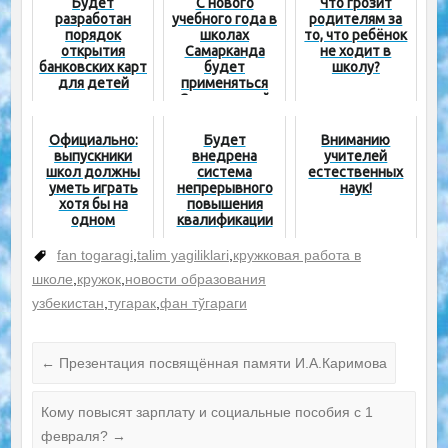
Будет
С нового
Что грозит
разработан
учебного года в
родителям за
порядок
школах
то, что ребёнок
открытия
Самарканда
не ходит в
банковских карт
будет
школу?
для детей
применяться
школьного
Cингапурский
возраста
опыт
Официально:
Будет
Вниманию
выпускники
внедрена
учителей
школ должны
система
естественных
уметь играть
непрерывного
наук!
хотя бы на
повышения
одном
квалификации
музыкальном
педагогов
инструменте,
fan togaragi
,
talim yagiliklari
,
кружковая работа в
преподаватели
школе
,
кружок
,
новости образования
музыки – на
трех
узбекистан
,
тугарак
,
фан тўгараги
←
Презентация посвящённая памяти И.А.Каримова
Кому повысят зарплату и социальные пособия с 1
февраля?
→