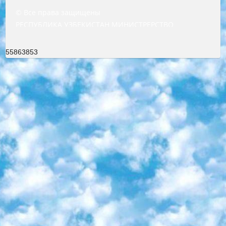
© Все права защищены
РЕСПУБЛИКА УЗБЕКИСТАН МИНИСТРЕРСТВО ДОШКОЛЬНОГО И ШКОЛЬНОГО ОБРАЗОВАНИЯ КОМАНДА в общеобразовательных учреждениях в 2023-2024 учебном году организация и проведение итоговой государственной аттестации обучающихся о Министра дошкольного и школьного образования Республики Узбекистан от 4 марта 2008 года (постановлением Минюста от 20 марта 2008 года № 1778 государственной регистрации) «Итоговое состояние учащихся общего среднего образования на основании положения об утверждении положения об аттестации общего среднего образования выпускной экзамен студентов в образовательных учреждениях в 2023-2024 учебном году В целях организации и прохождения аттестации приказываю: 1. Следующее: перечень предметов, по которым будет проводиться итоговая государственная аттестация и экзамен формы перевода согласно приложению 1; сертификаты международного образца, оценивающие уровень владения иностранными языками перечень согласно приложению 2; 2. Педагогический при специализированных образовательных учреждениях. научно-практический центр квалификации и международной оценки (Д.Давидова) 2024 г. До 25 марта: задания по предметам, по которым будет проводиться итоговая аттестация разработка и утверждение технических условий; итоговая аттестация на основании разработанного предметного задания разработка вопросов по предметам (устно и письменно), экзамен передача; общеобразовательные средние школы и специальные учебные заведения учащиеся выпускных классов школ и интернатов в агентской системе подготовка базы данных экзаменационных материалов и критериев оценки; перевод базы экзаменационных материалов на все языки обучения подать в Республиканский образовательный центр для изготовления; варианты экзаменов на основе разработанных контрольных материалов пусть будут поставлены задачи формирования. 3. Республиканский образовательный центр (Ш.Худайкулов) до 5 апреля 2024 года. до: база данных предоставленных экзаменационных материалов на все языки обучения перевод и экспертиза; для слепых, слабовидящих, глухих, слабослышащих и умственно отсталых детей учащиеся выпускных классов специализированных школ и школ-интернатов база данных экзаменационных материалов на всех преподаваемых языках подготовка критериев оценки; специализированные школы для умственно отсталых детей и технологии для учащихся выпускных классов школ-интернатов разработка соответствующих рекомендаций и критериев проведения ЕГЭ по естествознанию давать задания. 4. Педагогический при специализированных образовательных учреждениях. Научно-практический центр навыков и международной оценки (Д.Давидова), Республика образовательный центр (Худайкулов Ш.) итоговый государственный аттестационный экзамен ориентирован на творческое и логическое мышление при подготовке базы материалов учитывать введение заданий. 5. Следует отметить, что: сертификат государственного образца о знании общеобразовательного предмета и как минимум национальный уровень B1 по предметам на иностранных языках, указанным в Приложении 2. или международно признанный сертификат эквивалентного уровня студенты, изучающие определенный предмет, освобождаются от экзамена; по соответствующим предметам запланирована итоговая государственная аттестация за день до дня, путем жеребьевки Рабочей группой (в письменной форме по предметам, проводимым в форме) из числа сформированных вариантов выбрано 2 варианта; 2 выбранных варианта экзамена анонсированы на официальном сайте министерства и все выпускники по всей стране на основе этих вариантов проводит итоговую государственную аттестацию. 6. Государственное образование учащихся средних общеобразовательных учреждений. знания в соответствии с квалификационными требованиями, которые необходимо приобрести на основании стандартов итоговый (выпускной) контроль для 9 и 11 классов в целях тестирования Экзамены (далее – экзамены) состоят из предметов, перечисленных в приложении 1. будет сделано. 7. Экзамены пройдут с 26 мая по 15 июня 2024 г. (кроме науки физического воспитания). 8. Физическая для учащихся 9 классов общесредних образовательных учреждений. Экзамены по предмету «Образование, квалификация медицина» 1-6 мая 2024 года. сотрудники перевести под присмотр (с отклонениями в физическом или умственном развитии) специализированная школа для детей, школы-интернаты и со сколиозом школы-интернаты санаторного типа для больных детей исключены). 9. Он был слепым, слабовидящим и имел нарушения опорно-двигательного аппарата. экзамены в специализированных школах и интернатах для детей должны проводиться исходя из требований, предъявляемых к общеобразовательным учреждениям (физкультура кроме науки). 10. Специализированная школа для глухих и слабослышащих детей. и экзамены в интернатах и быть реализован в виде письменного теста по математике. 11. Специальность для умственно отсталых детей. Для 9 класса Родной язык и литературное письмо Государственный язык (язык обучения – узбекский). для неклассов) написано Математическое письмо Письменная/устная история Узбекистана Физическое воспитание практично Итоговый контроль Для 11 класса Написание родного языка и литературы (эссе) Математическое письмо Узбекский язык (обучение на узбекском языке) не посещающее общее среднее образование для учреждений)/Образовательное учреждение выбор письменный и устный Иностранный язык письменный/устный Письменная/устная история Узбекистана *По выбору студента:  Химия  Физика  Основы государственного права  География 10 бесплатных образовательных ресурсов - Мы составили подборку онлайн-проектов с интерактивными упражнениями, видеолекциями и статьями. Они помогут вам обрести новые и освежить старые знания бесплатно. 1. «ИНТУИТ» Старейшая образовательная площадка Рунета. Здесь вы найдёте сотни текстовых и видеокурсов на десятки различных тем — от программирования до психологии. Многие курсы подготовлены российскими университетами и крупными международными компаниями вроде Intel и Microsoft. Самостоятельное обучение бесплатное, но желающие могут оплатить услуги персональных наставников. 2. «Смартия» знакомит с актуальными профессиями и подсказывает, как им обучаться. Выбрав заинтересовавшую вас специальность — SMM-специалист, фотограф, веб-дизайнер или другую, — увидите список необходимых для неё умений. Чтобы вы могли освоить их самостоятельно, для каждого умения площадка отображает подборку ссылок на учебные материалы. Хотя «Смартия» ориентируется на русскоязычную аудиторию, часть контента всё же доступна только на английском. 3. «Лекторий Физтеха» Проект Московского физико-технического института (Физтеха). С его помощью вы можете смотреть онлайн серии лекций, записанные на видео в этом вузе. В числе доступных предметов — физика, биология, химия, информационные технологии и другие. К некоторым лекциям администрация ресурса прилагает готовые конспекты, которые можно скачивать в PDF-формате. 4. ITMOcourses Онлайн-площадка Санкт-Петербургского национального исследовательского университета информационных технологий, механики и оптики (ИТМО). Ресурс предоставляет свободный доступ к курсам, разработанным в этом вузе. Каталог материалов разбит на четыре категории: «Оптические системы и технологии», «Приборостроение и робототехника», «Информационные технологии» и «Биотехнологии». Курсы состоят из видеолекций, интерактивных демонстраций и заданий. 5. «КиберЛенинка» Электронная научная библиотека открытого доступа. Каталог площадки регулярно обрастает текстами статей из различных научных изданий. Сгруппированные по журналам и рубрикам публикации можно читать онлайн или скачивать целиком в PDF-формате. Проект нацелен на популяризацию науки за счёт открытого доступа к качественной информации. 6. «ПостНаука» На этом ресурсе публикуют подборки видеолекций, составленные экспертами из разных отраслей и объединённые общими темами. Среди них, к примеру, есть серии «Биоинформатика и геномика», «Культура средневековой Скандинавии» и Cinema Studies о теории кино. Каждая подборка лекций — логически связанная история, рассказанная экспертом от первого лица. Кроме того, на сайте появляются научно-образовательные статьи и тесты на разные темы. 7. «Newочём» Команда проекта «Newочём» отбирает самые интересные тексты из англоязычных СМИ и переводит те из них, за которые голосуют участники сообщества «ВКонтакте». По большей части это научно-популярные статьи. Редакторы придумывают лишь заголовки, в остальном содержание переводов соответствует оригиналам. Полные тексты можно читать прямо в социальной сети. 8. InternetUrok Онлайн-база материалов по основным дисциплинам школьной программы. Информация на сайте структурирована по классам, предметам и темам (урокам). Каждый урок состоит из видеолекций и конспектов. Есть также интерактивные тренажёры и тесты для закрепления пройденного материала. Даже если вы давно окончили школу, возможность повторить программу старших классов всегда может пригодиться. 9. Edutainme Ещё один ресурс об образовании. В отличие от Newtonew, как мне кажется, Edutainme больше ориентируется на представителей индустрии: педагогов, предпринимателей, разработчиков образовательных проектов. Но и любой, кто просто стремится к саморазвитию, найдёт на сайте много полезного и интересного для себя. Например, информацию о новых курсах и образовательных сервисах. 10. Newtonew Онлайн-медиа об образовании и обучении в широком смысле. Авторы Newtonew пишут об инструментах, заведениях, тактиках и стратегиях, которые помогают учить других и получать новые знания самостоятельно. На этой площадке вы найдёте новости, обзоры, аналитические мате
55863853