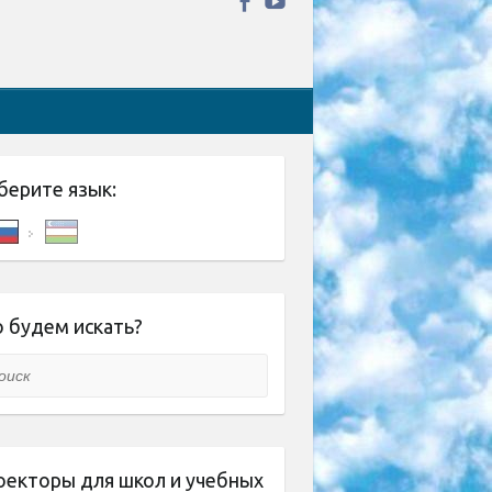
берите язык:
 будем искать?
ск
оекторы для школ и учебных