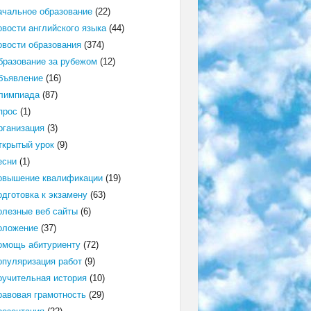
ачальное образование
(22)
овости английского языка
(44)
овости образования
(374)
бразование за рубежом
(12)
бъявление
(16)
лимпиада
(87)
прос
(1)
рганизация
(3)
ткрытый урок
(9)
есни
(1)
овышение квалификации
(19)
одготовка к экзамену
(63)
олезные веб сайты
(6)
оложение
(37)
омощь абитуриенту
(72)
опуляризация работ
(9)
оучительная история
(10)
равовая грамотность
(29)