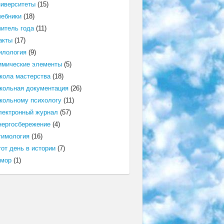
ниверситеты
(15)
чебники
(18)
читель года
(11)
акты
(17)
илология
(9)
имические элементы
(5)
кола мастерства
(18)
кольная документация
(26)
кольному психологу
(11)
лектронный журнал
(57)
нергосбережение
(4)
тимология
(16)
от день в истории
(7)
мор
(1)