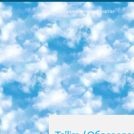
Образовательный портал
РЕСПУБЛИКА УЗБЕКИСТАН МИНИСТРЕРСТВО ДОШКОЛЬНОГО И ШКОЛЬНОГО ОБРАЗОВАНИЯ КОМАНДА в общеобразовательных учреждениях в 2023-2024 учебном году организация и проведение итоговой государственной аттестации обучающихся о Министра дошкольного и школьного образования Республики Узбекистан от 4 марта 2008 года (постановлением Минюста от 20 марта 2008 года № 1778 государственной регистрации) «Итоговое состояние учащихся общего среднего образования на основании положения об утверждении положения об аттестации общего среднего образования выпускной экзамен студентов в образовательных учреждениях в 2023-2024 учебном году В целях организации и прохождения аттестации приказываю: 1. Следующее: перечень предметов, по которым будет проводиться итоговая государственная аттестация и экзамен формы перевода согласно приложению 1; сертификаты международного образца, оценивающие уровень владения иностранными языками перечень согласно приложению 2; 2. Педагогический при специализированных образовательных учреждениях. научно-практический центр квалификации и международной оценки (Д.Давидова) 2024 г. До 25 марта: задания по предметам, по которым будет проводиться итоговая аттестация разработка и утверждение технических условий; итоговая аттестация на основании разработанного предметного задания разработка вопросов по предметам (устно и письменно), экзамен передача; общеобразовательные средние школы и специальные учебные заведения учащиеся выпускных классов школ и интернатов в агентской системе подготовка базы данных экзаменационных материалов и критериев оценки; перевод базы экзаменационных материалов на все языки обучения подать в Республиканский образовательный центр для изготовления; варианты экзаменов на основе разработанных контрольных материалов пусть будут поставлены задачи формирования. 3. Республиканский образовательный центр (Ш.Худайкулов) до 5 апреля 2024 года. до: база данных предоставленных экзаменационных материалов на все языки обучения перевод и экспертиза; для слепых, слабовидящих, глухих, слабослышащих и умственно отсталых детей учащиеся выпускных классов специализированных школ и школ-интернатов база данных экзаменационных материалов на всех преподаваемых языках подготовка критериев оценки; специализированные школы для умственно отсталых детей и технологии для учащихся выпускных классов школ-интернатов разработка соответствующих рекомендаций и критериев проведения ЕГЭ по естествознанию давать задания. 4. Педагогический при специализированных образовательных учреждениях. Научно-практический центр навыков и международной оценки (Д.Давидова), Республи