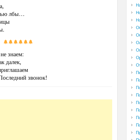
а,
Н
Н
онью лбы…
Н
ницы
О
ы.
О
О
О
не знаем:
О
к далек,
О
 приглашаем
П
Последний звонок!
П
П
П
П
П
П
П
П