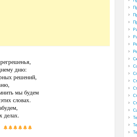
П
П
П
П
Р
Р
Р
Р
С
прегрешенья,
С
еднему дню:
С
ерных решений,
С
вню,
С
омнить мы будем
С
этих словах.
С
абудем,
С
х делах.
Т
Т
Т