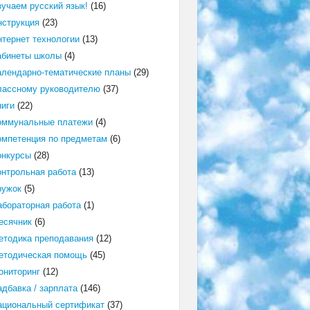
зучаем русский язык!
(16)
нструкция
(23)
нтернет технологии
(13)
абинеты школы
(4)
алендарно-тематические планы
(29)
лассному руководителю
(37)
ниги
(22)
оммунальные платежи
(4)
омпетенция по предметам
(6)
онкурсы
(28)
онтрольная работа
(13)
ружок
(5)
абораторная работа
(1)
есячник
(6)
етодика преподавания
(12)
етодическая помощь
(45)
ониторинг
(12)
адбавка / зарплата
(146)
ациональный сертификат
(37)