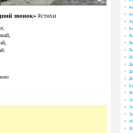
P
А
дний звонок»
#стихи
А
А
е,
Б
май,
В
ий,
В
ай.
В
В
Д
Д
сною
Д
Е
Ж
З
З
З
И
И