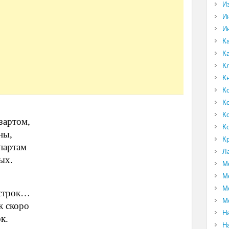
И
И
И
К
К
К
К
К
К
К
зартом,
К
ны,
К
партам
Л
ых.
М
М
М
 строк…
М
ж скоро
Н
к.
Н