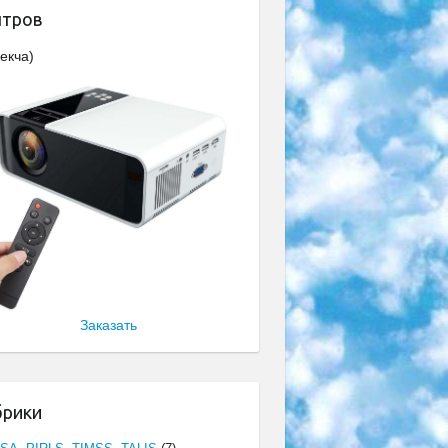
нтров
екча)
Заказать
брики