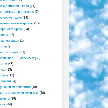
резентация
(22)
резидентская школа
(21)
рограммы / приложения
(7)
рофориентация
(14)
аздаточные материалы
(13)
азработка урока
(34)
еклама
(2)
ешение задач
(1)
казки
(2)
оюз молодёжи
(1)
прашивали — отвечаем
(35)
татьи
(43)
тихи
(13)
траны
(12)
тратегия
(4)
ценарий мероприятия
(18)
ексты на английском языке
(10)
ермины
(19)
есты
(44)