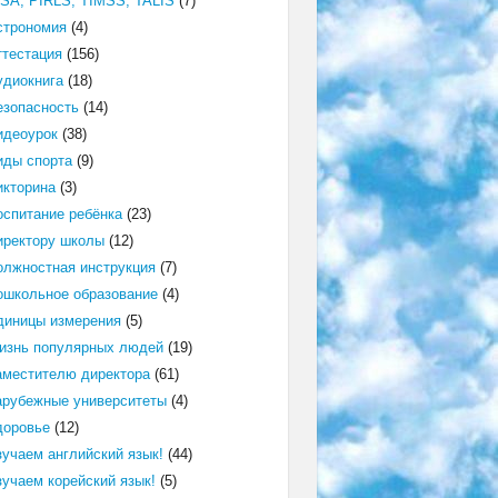
ISA, PIRLS, TIMSS, TALIS
(7)
строномия
(4)
ттестация
(156)
удиокнига
(18)
езопасность
(14)
идеоурок
(38)
иды спорта
(9)
икторина
(3)
оспитание ребёнка
(23)
иректору школы
(12)
олжностная инструкция
(7)
ошкольное образование
(4)
диницы измерения
(5)
изнь популярных людей
(19)
аместителю директора
(61)
арубежные университеты
(4)
доровье
(12)
зучаем английский язык!
(44)
зучаем корейский язык!
(5)