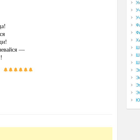
У
У
У
да!
Ф
Ф
ся
Х
ди!
Ш
мневайся —
Ш
!
Ш
Э
Э
Э
Эт
Ю