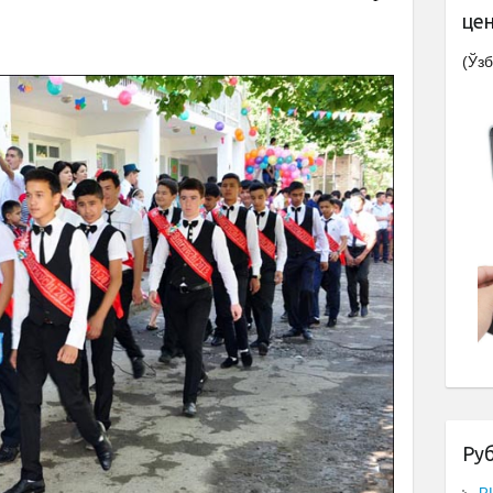
це
(Ўзб
Ру