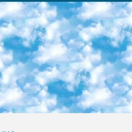
ка образовательный центр (Худайкулов Ш.) итоговый государственный аттестационный экзамен ориентирован на творческое и логическое мышление при подготовке базы материалов учитывать введение заданий. 5. Следует отметить, что: сертификат государственного образца о знании общеобразовательного предмета и как минимум национальный уровень B1 по предметам на иностранных языках, указанным в Приложении 2. или международно признанный сертификат эквивалентного уровня студенты, изучающие определенный предмет, освобождаются от экзамена; по соответствующим предметам запланирована итоговая государственная аттестация за день до дня, путем жеребьевки Рабочей группой (в письменной форме по предметам, проводимым в форме) из числа сформированных вариантов выбрано 2 варианта; 2 выбранных варианта экзамена анонсированы на официальном сайте министерства и все выпускники по всей стране на основе этих вариантов проводит итоговую государственную аттестацию. 6. Государственное образование учащихся средних общеобразовательных учреждений. знания в соответствии с квалификационными требованиями, которые необходимо приобрести на основании стандартов итоговый (выпускной) контроль для 9 и 11 классов в целях тестирования Экзамены (далее – экзамены) состоят из предметов, перечисленных в приложении 1. будет сделано. 7. Экзамены пройдут с 26 мая по 15 июня 2024 г. (кроме науки физического воспитания). 8. Физическая для учащихся 9 классов общесредних образовательных учреждений. Экзамены по предмету «Образование, квалификация медицина» 1-6 мая 2024 года. сотрудники перевести под присмотр (с отклонениями в физическом или умственном развитии) специализированная школа для детей, школы-интернаты и со сколиозом школы-интернаты санаторного типа для больных детей исключены). 9. Он был слепым, слабовидящим и имел нарушения опорно-двигательного аппарата. экзамены в специализированных школах и интернатах для детей должны проводиться исходя из требований, предъявляемых к общеобразовательным учреждениям (физкультура кроме науки). 10. Специализированная школа для глухих и слабослышащих детей. и экзамены в интернатах и быть реализован в виде письменного теста по математике. 11. Специальность для умственно отсталых детей. Для 9 класса Родной язык и литературное письмо Государственный язык (язык обучения – узбекский). для неклассов) написано Математическое письмо Письменная/устная история Узбекистана Физическое воспитание практично Итоговый контроль Для 11 класса Написание родного языка и литературы (эссе) Математическое письмо Узбекский язык (обучение на узбекском языке) не посещающее общее среднее образование для учреждений)/Образовательное учреждение выбор письменный и устный Иностранный язык письменный/устный Письменная/устная история Узбекистана *По выбору студента:  Химия  Физика  Основы государственного права  География 10 бесплатных образовательных ресурсов - Мы составили подборку онлайн-проектов с интерактивными упражнениями, видеолекциями и статьями. Они помогут вам обрести новые и освежить старые знания бесплатно. 1. «ИНТУИТ» Старейшая образовательная площадка Рунета. Здесь вы найдёте сотни текстовых и видеокурсов на десятки различных тем — от программирования до психологии. Многие курсы подготовлены российскими университетами и крупными международными компаниями вроде Intel и Microsoft. Самостоятельное обучение бесплатное, но желающие могут оплатить услуги персональных наставников. 2. «Смартия» знакомит с актуальными профессиями и подсказывает, как им обучаться. Выбрав заинтересовавшую вас специальность — SMM-специалист, фотограф, веб-дизайнер или другую, — увидите список необходимых для неё умений. Чтобы вы могли освоить их самостоятельно, для каждого умения площадка отображает подборку ссылок на учебные материалы. Хотя «Смартия» ориентируется на русскоязычную аудиторию, часть контента всё же доступна только на английском. 3. «Лекторий Физтеха» Проект Московского физико-технического института (Физтеха). С его помощью вы можете смотреть онлайн серии лекций, записанные на видео в этом вузе. В числе доступных предметов — физика, биология, химия, информационные технологии и другие. К некоторым лекциям администрация ресурса прилагает готовые конспекты, которые можно скачивать в PDF-формате. 4. ITMOcourses Онлайн-площадка Санкт-Петербургского национального исследовательского университета информационных технологий, механики и оптики (ИТМО). Ресурс предоставляет свободный доступ к курсам, разработанным в этом вузе. Каталог материалов разбит на четыре категории: «Оптические системы и технологии», «Приборостроение и робототехника», «Информационные технологии» и «Биотехнологии». Курсы состоят из видеолекций, интерактивных демонстраций и заданий. 5. «КиберЛенинка» Электронная научная библиот