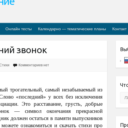
ание
Онлайн тесты
Календарно — тематические планы
Контакт
дний звонок
Вы
Стихи
Комментариев нет
Что
мый трогательный, самый незабываемый из
Пои
Слово «последний» у всех без исключения
циации. Это расставание, грусть, добрые
вонок — символ окончания прекрасной
ник должен остаться в памяти выпускников
Пр
 можете ознакомиться и скачать стихи про