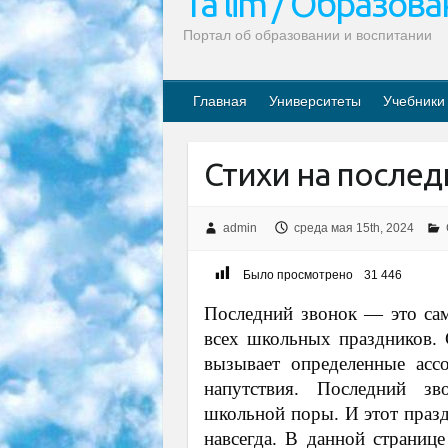
Ta’lim / Образов
Портал об образовании и воспитании
Главная
Университеты
Учебники
Стихи на после
admin
среда мая 15th, 2024
Было просмотрено
31 446
Последний звонок — это са
всех школьных праздников. 
вызывает определенные ассо
напутствия. Последний з
школьной поры. И этот празд
навсегда. В данной странице