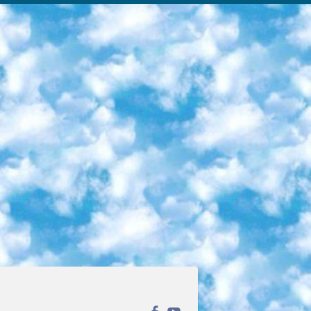
ека открытого доступа. Каталог площадки регулярно обрастает текстами статей из различных научных изданий. Сгруппированные по журналам и рубрикам публикации можно читать онлайн или скачивать целиком в PDF-формате. Проект нацелен на популяризацию науки за счёт открытого доступа к качественной информации. 6. «ПостНаука» На этом ресурсе публикуют подборки видеолекций, составленные экспертами из разных отраслей и объединённые общими темами. Среди них, к примеру, есть серии «Биоинформатика и геномика», «Культура средневековой Скандинавии» и Cinema Studies о теории кино. Каждая подборка лекций — логически связанная история, рассказанная экспертом от первого лица. Кроме того, на сайте появляются научно-образовательные статьи и тесты на разные темы. 7. «Newочём» Команда проекта «Newочём» отбирает самые интересные тексты из англоязычных СМИ и переводит те из них, за которые голосуют участники сообщества «ВКонтакте». По большей части это научно-популярные статьи. Редакторы придумывают лишь заголовки, в остальном содержание переводов соответствует оригиналам. Полные тексты можно читать прямо в социальной сети. 8. InternetUrok Онлайн-база материалов по основным дисциплинам школьной программы. Информация на сайте структурирована по классам, предметам и темам (урокам). Каждый урок состоит из видеолекций и конспектов. Есть также интерактивные тренажёры и тесты для закрепления пройденного материала. Даже если вы давно окончили школу, возможность повторить программу старших классов всегда может пригодиться. 9. Edutainme Ещё один ресурс об образовании. В отличие от Newtonew, как мне кажется, Edutainme больше ориентируется на представителей индустрии: педагогов, предпринимателей, разработчиков образовательных проектов. Но и любой, кто просто стремится к саморазвитию, найдёт на сайте много полезного и интересного для себя. Например, информацию о новых курсах и образовательных сервисах. 10. Newtonew Онлайн-медиа об образовании и обучении в широком смысле. Авторы Newtonew пишут об инструментах, заведениях, тактиках и стратегиях, которые помогают учить других и получать новые знания самостоятельно. На этой площадке вы найдёте новости, обзоры, аналитические мат