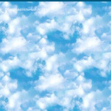
Образовательный портал
РЕСПУБЛИКА УЗБЕКИСТАН МИНИСТРЕРСТВО ДОШКОЛЬНОГО И ШКОЛЬНОГО ОБРАЗОВАНИЯ КОМАНДА в общеобразовательных учреждениях в 2023-2024 учебном году организация и проведение итоговой государственной аттестации обучающихся о Министра дошкольного и школьного образования Республики Узбекистан от 4 марта 2008 года (постановлением Минюста от 20 марта 2008 года № 1778 государственной регистрации) «Итоговое состояние учащихся общего среднего образования на основании положения об утверждении положения об аттестации общего среднего образования выпускной экзамен студентов в образовательных учреждениях в 2023-2024 учебном году В целях организации и прохождения аттестации приказываю: 1. Следующее: перечень предметов, по которым будет проводиться итоговая государственная аттестация и экзамен формы перевода согласно приложению 1; сертификаты международного образца, оценивающие уровень владения иностранными языками перечень согласно приложению 2; 2. Педагогический при специализированных образовательных учреждениях. научно-практический центр квалификации и международной оценки (Д.Давидова) 2024 г. До 25 марта: задания по предметам, по которым будет проводиться итоговая аттестация разработка и утверждение технических условий; итоговая аттестация на основании разработанного предметного задания разработка вопросов по предметам (устно и письменно), экзамен передача; общеобразовательные средние школы и специальные учебные заведения учащиеся выпускных классов школ и интернатов в агентской системе подготовка базы данных экзаменационных материалов и критериев оценки; перевод базы экзаменационных материалов на все языки обучения подать в Республиканский образовательный центр для изготовления; варианты экзаменов на основе разработанных контрольных материалов пусть будут поставлены задачи формирования. 3. Республиканский образовательный центр (Ш.Худайкулов) до 5 апреля 2024 года. до: база данных предоставленных экзаменационных материалов на все языки обучения перевод и экспертиза; для слепых, слабовидящих, глухих, слабослышащих и умственно отсталых детей учащиеся выпускных классов специализированных школ и школ-интернатов база данных экзаменационных материалов на всех преподаваемых языках подготовка критериев оценки; специализированные школы для умственно отсталых детей и технологии для учащихся выпускных классов школ-интернатов разработка соответствующих рекомендаций и критериев проведения ЕГЭ по естествознанию давать задания. 4. Педагогический при специализированных образовательных учреждениях. Научно-практический центр навыков и международной оценки (Д.Давидова), Республика образовательный центр (Худайкулов Ш.) итоговый государственный аттестационный экзамен ориентирован на творческое и логическое мышление при подготовке базы материалов учитывать введение заданий. 5. Следует отметить, что: сертификат государственного образца о знании общеобразовательного предмета и как минимум национальный уровень B1 по предметам на иностранных языках, указанным в Приложении 2. или международно признанный сертификат эквивалентного уровня студенты, изучающие определенный предмет, освобождаются от экзамена; по соответствующим предметам запланирована итоговая государственная аттестация за день до дня, путем жеребьевки Рабочей группой (в письменной форме по предметам, проводимым в форме) из числа сформированных вариантов выбрано 2 варианта; 2 выбранных варианта экзамена анонсированы на официальном сайте министерства и все выпускники по всей стране на основе этих вариантов проводит итоговую государственную аттестацию. 6. Государственное образование учащихся средних общеобразовательных учреждений. знания в соответствии с квалификационными требованиями, которые необходимо приобрести на основании стандартов итоговый (выпускной) контроль для 9 и 11 классов в целях тестирования Экзамены (далее – экзамены) состоят из предметов, перечисленных в приложении 1. будет сделано. 7. Экзамены пройдут с 26 мая по 15 июня 2024 г. (кроме науки физического воспитания). 8. Физическая для учащихся 9 классов общесредних образовательных учреждений. Экзамены по предмету «Образование, квалификация медицина» 1-6 мая 2024 года. сотрудники перевести под присмотр (с отклонениями в физическом или умственном развитии) специализированная школа для детей, школы-интернаты и со сколиозом школы-интернаты санаторного типа для больных детей исключены). 9. Он был слепым, слабовидящим и имел нарушения опорно-двигательного аппарата. экзамены в специализированных школах и интернатах для детей должны проводиться исходя из требований, предъявляемых к общеобразовательным учреждениям (физкультура кроме науки). 10. Специализированная школа для глухих и слабослышащих детей. и экзамены в интернатах и быть реализован в виде письменного теста по математике. 11. Специальность для умственно отсталых детей. Для 9 класса Родной язык и литературное письмо Государственный язык (язык обучения – узбекский). для неклассов) написано Математическое письмо Письменная/устная история Узбекистана Физическое воспитание практично Итоговый контроль Для 11 класса Написание родного языка и литературы (эссе) Математическое письмо Узбекский язык (обучение на узбекском языке) не посещающее общее среднее образование для учреждений)/Образовательное учреждение выбор письменный и устный Иностранный язык письменный/устный Письменная/устная история Узбекистана *По выбору студента:  Химия  Физика  Основы государственного права  География 10 бесплатных образовательных ресурсов - Мы составили подборку онлайн-проектов с интерактивными упражнениями, видеолекциями и статьями. Они помогут вам обрести новые и освежить старые знания бесплатно. 1. «ИНТУИТ» Старейшая образовательная площадка Рунета. Здесь вы найдёте сотни текстовых и видеокурсов на десятки различных тем — от программирования до психологии. Многие курсы подготовлены российскими университетами и крупными международными компаниями вроде Intel и Microsoft. Самостоятельное обучение бесплатное, но желающие могут оплатить услуги персональных наставников. 2. «Смартия» знакомит с актуальными профессиями и подсказывает, как им обучаться. Выбрав заинтересовавшую вас специальность — SMM-специалист, фотограф, веб-дизайнер или другую, — увидите список необходимых для неё умений. Чтобы вы могли освоить их самостоятельно, для каждого умения площадка отображает подборку ссылок на учебные материалы. Хотя «Смартия» ориентируется на русскоязычную аудиторию, часть контента всё же доступна только на английском. 3. «Лекторий Физтеха» Проект Московского физико-технического института (Физтеха). С его помощью вы можете смотреть онлайн серии лекций, записанные на видео в этом вузе. В числе доступных предметов — физика, биология, химия, информационные технологии и другие. К некоторым лекциям администрация ресурса прилагает готовые конспекты, которые можно скачивать в PDF-формате. 4. ITMOcourses Онлайн-площадка Санкт-Петербургского национального исследовательского университета информационных технологий, механики и оптики (ИТМО). Ресурс предоставляет свободный доступ к курсам, разработанным в этом вузе. Каталог материалов разбит на четыре категории: «Оптические системы и технологии», «Приборостроение и робототехника», «Информационные технологии» и «Биотехнологии». Курсы состоят из видеолекций, интерактивных демонстраций и заданий. 5. «КиберЛенинка» Электронная научная библиотека открытого доступа. Каталог площадки регулярно обрастает текстами статей из различных научных изданий. Сгруппированные по журналам и рубрикам публикации можно читать онлайн или скачивать целиком в PDF-формате. Проект нацелен на популяризацию науки за счёт открытого доступа к качественной информации. 6. «ПостНаука» На этом ресурсе публикуют подборки видеолекций, составленные экспертами из разных отраслей и объединённые общими темами. Среди них, к примеру, есть серии «Биоинформатика и геномика», «Культура средневековой Скандинавии» и Cinema Studies о теории кино. Каждая подборка лекций — логически связанная история, рассказанная экспертом от первого лица. Кроме того, на сайте появляются научно-образовательные статьи и тесты на разные темы. 7. «Newочём» Команда проекта «Newочём» отбирает самые интересные тексты из англоязычных СМИ и переводит те из них, за которые голосуют участники сообщества «ВКонтакте». По большей части это научно-популярные статьи. Редакторы придумывают лишь заголовки, в остальном содержание переводов соответствует оригиналам. Полные тексты можно читать прямо в социальной сети. 8. InternetUrok Онлайн-база материалов по основным дисциплинам школьной программы. Информация на сайте структурирована по классам, предметам и темам (урокам). Каждый урок состоит из видеолекций и конспектов. Есть также интерактивные тренажёры и тесты для закрепления пройденного материала. Даже если вы давно окончили школу, возможность повторить программу старших классов всегда может пригодиться. 9. Edutainme Ещё один ресурс об образовании. В отличие от Newtonew, как мне кажется, Edutainme больше ориентируется на представителей индустрии: педагогов, предпринимателей, разработчиков образовательных проектов. Но и любой, кто просто стремится к саморазвитию, найдёт на сайте много полезного и интересного для себя. Например, информацию о новых курсах и образовательных сервисах. 10. Newtonew Онлайн-медиа об образовании и обучении в широком смысле. Авторы Newtonew пишут об инструментах, заведениях, тактиках и стратегиях, которые помогают учить других и получать новые знания самостоятельно. На этой площадке вы найдёте новости, обзоры, аналитические мат