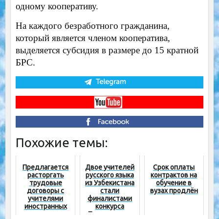
одному кооперативу.
На каждого безработного гражданина,
который является членом кооператива,
выделяется субсидия в размере до 15 кратной
БРС.
Похожие темы:
Предлагается
Двое учителей
Срок оплаты
расторгать
русского языка
контрактов на
трудовые
из Узбекистана
обучение в
договоры с
стали
вузах продлён
учителями
финалистами
иностранных
конкурса
языков, не
«Преподавание