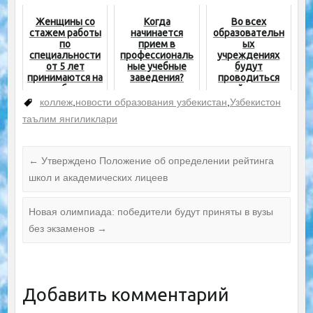
имеющими
без границ»
сертификата
Женщины со
Когда
Во всех
уровня B2
стажем работы
начинается
образовательн
по
прием в
ых
специальности
профессиональ
учреждениях
от 5 лет
ные учебные
будут
принимаются на
заведения?
проводиться
учебу на
рейды по
основании
фактам
коллеж
,
новости образования узбекистан
,
Узбекистон
рекомендации
принудительно
таълим янгиликлари
го труда
←
Утверждено Положение об определении рейтинга
школ и академических лицеев
Новая олимпиада: победители будут приняты в вузы
без экзаменов
→
Добавить комментарий