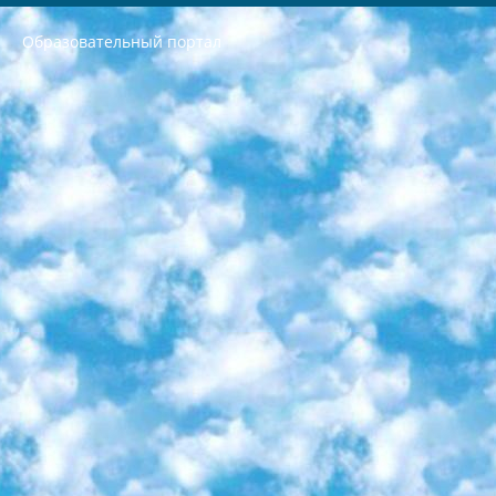
Образовательный портал
РЕСПУБЛИКА УЗБЕКИСТАН МИНИСТРЕРСТВО ДОШКОЛЬНОГО И ШКОЛЬНОГО ОБРАЗОВАНИЯ КОМАНДА в общеобразовательных учреждениях в 2023-2024 учебном году организация и проведение итоговой государственной аттестации обучающихся о Министра дошкольного и школьного образования Республики Узбекистан от 4 марта 2008 года (постановлением Минюста от 20 марта 2008 года № 1778 государственной регистрации) «Итоговое состояние учащихся общего среднего образования на основании положения об утверждении положения об аттестации общего среднего образования выпускной экзамен студентов в образовательных учреждениях в 2023-2024 учебном году В целях организации и прохождения аттестации приказываю: 1. Следующее: перечень предметов, по которым будет проводиться итоговая государственная аттестация и экзамен формы перевода согласно приложению 1; сертификаты международного образца, оценивающие уровень владения иностранными языками перечень согласно приложению 2; 2. Педагогический при специализированных образовательных учреждениях. научно-практический центр квалификации и международной оценки (Д.Давидова) 2024 г. До 25 марта: задания по предметам, по которым будет проводиться итоговая аттестация разработка и утверждение технических условий; итоговая аттестация на основании разработанного предметного задания разработка вопросов по предметам (устно и письменно), экзамен передача; общеобразовательные средние школы и специальные учебные заведения учащиеся выпускных классов школ и интернатов в агентской системе подготовка базы данных экзаменационных материалов и критериев оценки; перевод базы экзаменационных материалов на все языки обучения подать в Республиканский образовательный центр для изготовления; варианты экзаменов на основе разработанных контрольных материалов пусть будут поставлены задачи формирования. 3. Республиканский образовательный центр (Ш.Худайкулов) до 5 апреля 2024 года. до: база данных предоставленных экзаменационных материалов на все языки обучения перевод и экспертиза; для слепых, слабовидящих, глухих, слабослышащих и умственно отсталых детей учащиеся выпускных классов специализированных школ и школ-интернатов база данных экзаменационных материалов на всех преподаваемых языках подготовка критериев оценки; специализированные школы для умственно отсталых детей и технологии для учащихся выпускных классов школ-интернатов разработка соответствующих рекомендаций и критериев проведения ЕГЭ по естествознанию давать задания. 4. Педагогический при специализированных образовательных учреждениях. Научно-практический центр навыков и международной оценки (Д.Давидова), Республика образовательный центр (Худайкулов Ш.) итоговый государственный аттестационный экзамен ориентирован на творческое и логическое мышление при подготовке базы материалов учитывать введение заданий. 5. Следует отметить, что: сертификат государственного образца о знании общеобразовательного предмета и как минимум национальный уровень B1 по предметам на иностранных языках, указанным в Приложении 2. или международно признанный сертификат эквивалентного уровня студенты, изучающие определенный предмет, освобождаются от экзамена; по соответствующим предметам запланирована итоговая государственная аттестация за день до дня, путем жеребьевки Рабочей группой (в письменной форме по предметам, проводимым в форме) из числа сформированных вариантов выбрано 2 варианта; 2 выбранных варианта экзамена анонсированы на официальном сайте министерства и все выпускники по всей стране на основе этих вариантов проводит итоговую государственную аттестацию. 6. Государственное образование учащихся средних общеобразовательных учреждений. знания в соответствии с квалификационными требованиями, которые необходимо приобрести на основании стандартов итоговый (выпускной) контроль для 9 и 11 классов в целях тестирования Экзамены (далее – экзамены) состоят из предметов, перечисленных в приложении 1. будет сделано. 7. Экзамены пройдут с 26 мая по 15 июня 2024 г. (кроме науки физического воспитания). 8. Физическая для учащихся 9 классов общесредних образовательных учреждений. Экзамены по предмету «Образование, квалификация медицина» 1-6 мая 2024 года. сотрудники перевести под присмотр (с отклонениями в физическом или умственном развитии) специализированная школа для детей, школы-интернаты и со сколиозом школы-интернаты санаторного типа для больных детей исключены). 9. Он был слепым, слабовидящим и имел нарушения опорно-двигательного аппарата. экзамены в специализированных школах и интернатах для детей должны проводиться исходя из требований, предъявляемых к общеобразовательным учреждениям (физкультура кроме науки). 10. Специализированная школа для глухих и слабослышащих детей. и экзамены в интернатах и быть реализован в виде письменного теста по математике. 11. Специальность для умственно отсталых детей. Для 9 класса Родной язык и литературное письмо Государственный язык (язык обучения – узбекский). для неклассов) написано Математическое письмо Письменная/устная история Узбекистана Физическое воспитание практично Итоговый контроль Для 11 класса Написание родного языка и литературы (эссе) Математическое письмо Узбекский язык (обучение на узбекском языке) не посещающее общее среднее образование для учреждений)/Образовательное учреждение выбор письменный и устный Иностранный язык письменный/устный Письменная/устная история Узбекистана *По выбору студента:  Химия  Физика  Основы государственного права  География 10 бесплатных образовательных ресурсов - Мы составили подборку онлайн-проектов с интерактивными упражнениями, видеолекциями и статьями. Они помогут вам обрести новые и освежить старые знания бесплатно. 1. «ИНТУИТ» Старейшая образовательная площадка Рунета. Здесь вы найдёте сотни текстовых и видеокурсов на десятки различных тем — от программирования до психологии. Многие курсы подготовлены российскими университетами и крупными международными компаниями вроде Intel и Microsoft. Самостоятельное обучение бесплатное, но желающие могут оплатить услуги персональных наставников. 2. «Смартия» знакомит с актуальными профессиями и подсказывает, как им обучаться. Выбрав заинтересовавшую вас специальность — SMM-специалист, фотограф, веб-дизайнер или другую, — увидите список необходимых для неё умений. Чтобы вы могли освоить их самостоятельно, для каждого умения площадка отображает подборку ссылок на учебные материалы. Хотя «Смартия» ориентируется на русскоязычную аудиторию, часть контента всё же доступна только на английском. 3. «Лекторий Физтеха» Проект Московского физико-технического института (Физтеха). С его помощью вы можете смотреть онлайн серии лекций, записанные на видео в этом вузе. В числе доступных предметов — физика, биология, химия, информационные технологии и другие. К некоторым лекциям администрация ресурса прилагает готовые конспекты, которые можно скачивать в PDF-формате. 4. ITMOcourses Онлайн-площадка Санкт-Петербургского национального исследовательского университета информационных технологий, механики и оптики (ИТМО). Ресурс предоставляет свободный доступ к курсам, разработанным в этом вузе. Каталог материалов разбит на четыре категории: «Оптические системы и технологии», «Приборостроение и робототехника», «Информационные технологии» и «Биотехнологии». Курсы состоят из видеолекций, интерактивных демонстраций и заданий. 5. «КиберЛенинка» Электронная научная библиотека открытого доступа. Каталог площадки регулярно обрастает текстами статей из различных научных изданий. Сгруппированные по журналам и рубрикам публикации можно читать онлайн или скачивать целиком в PDF-формате. Проект нацелен на популяризацию науки за счёт открытого доступа к качественной информации. 6. «ПостНаука» На этом ресурсе публикуют подборки видеолекций, составленные экспертами из разных отраслей и объединённые общими темами. Среди них, к примеру, есть серии «Биоинформатика и геномика», «Культура средневековой Скандинавии» и Cinema Studies о теории кино. Каждая подборка лекций — логически связанная история, рассказанная экспертом от первого лица. Кроме того, на сайте появляются научно-образовательные статьи и тесты на разные темы. 7. «Newочём» Команда проекта «Newочём» отбирает самые интересные тексты из англоязычных СМИ и переводит те из них, за которые голосуют участники сообщества «ВКонтакте». По большей части это научно-популярные статьи. Редакторы придумывают лишь заголовки, в остальном содержание переводов соответствует оригиналам. Полные тексты можно читать прямо в социальной сети. 8. InternetUrok Онлайн-база материалов по основным дисциплинам школьной программы. Информация на сайте структурирована по классам, предметам и темам (урокам). Каждый урок состоит из видеолекций и конспектов. Есть также интерактивные тренажёры и тесты для закрепления пройденного материала. Даже если вы давно окончили школу, возможность повторить программу старших классов всегда может пригодиться. 9. Edutainme Ещё один ресурс об образовании. В отличие от Newtonew, как мне кажется, Edutainme больше ориентируется на представителей индустрии: педагогов, предпринимателей, разработчиков образовательных проектов. Но и любой, кто просто стремится к саморазвитию, найдёт на сайте много полезного и интересного для себя. Например, информацию о новых курсах и образовательных сервисах. 10. Newtonew Онлайн-медиа об образовании и обучении в широком смысле. Авторы Newtonew пишут об инструментах, заведениях, тактиках и стратегиях, которые помогают учить других и получать новые знания самостоятельно. На этой площадке вы найдёте новости, обзоры, аналитические мат