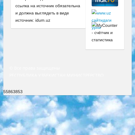
ссылка на источник обязательна
и должна выглядеть в виде
источник: idum.uz
© Все права защищены
РЕСПУБЛИКА УЗБЕКИСТАН МИНИСТРЕРСТВО ДОШКОЛЬНОГО И ШКОЛЬНОГО ОБРАЗОВАНИЯ КОМАНДА в общеобразовательных учреждениях в 2023-2024 учебном году организация и проведение итоговой государственной аттестации обучающихся о Министра дошкольного и школьного образования Республики Узбекистан от 4 марта 2008 года (постановлением Минюста от 20 марта 2008 года № 1778 государственной регистрации) «Итоговое состояние учащихся общего среднего образования на основании положения об утверждении положения об аттестации общего среднего образования выпускной экзамен студентов в образовательных учреждениях в 2023-2024 учебном году В целях организации и прохождения аттестации приказываю: 1. Следующее: перечень предметов, по которым будет проводиться итоговая государственная аттестация и экзамен формы перевода согласно приложению 1; сертификаты международного образца, оценивающие уровень владения иностранными языками перечень согласно приложению 2; 2. Педагогический при специализированных образовательных учреждениях. научно-практический центр квалификации и международной оценки (Д.Давидова) 2024 г. До 25 марта: задания по предметам, по которым будет проводиться итоговая аттестация разработка и утверждение технических условий; итоговая аттестация на основании разработанного предметного задания разработка вопросов по предметам (устно и письменно), экзамен передача; общеобразовательные средние школы и специальные учебные заведения учащиеся выпускных классов школ и интернатов в агентской системе подготовка базы данных экзаменационных материалов и критериев оценки; перевод базы экзаменационных материалов на все языки обучения подать в Республиканский образовательный центр для изготовления; варианты экзаменов на основе разработанных контрольных материалов пусть будут поставлены задачи формирования. 3. Республиканский образовательный центр (Ш.Худайкулов) до 5 апреля 2024 года. до: база данных предоставленных экзаменационных материалов на все языки обучения перевод и экспертиза; для слепых, слабовидящих, глухих, слабослышащих и умственно отсталых детей учащиеся выпускных классов специализированных школ и школ-интернатов база данных экзаменационных материалов на всех преподаваемых языках подготовка критериев оценки; специализированные школы для умственно отсталых детей и технологии для учащихся выпускных классов школ-интернатов разработка соответствующих рекомендаций и критериев проведения ЕГЭ по естествознанию давать задания. 4. Педагогический при специализированных образовательных учреждениях. Научно-практический центр навыков и международной оценки (Д.Давидова), Республика образовательный центр (Худайкулов Ш.) итоговый государственный аттестационный экзамен ориентирован на творческое и логическое мышление при подготовке базы материалов учитывать введение заданий. 5. Следует отметить, что: сертификат государственного образца о знании общеобразовательного предмета и как минимум национальный уровень B1 по предметам на иностранных языках, указанным в Приложении 2. или международно признанный сертификат эквивалентного уровня студенты, изучающие определенный предмет, освобождаются от экзамена; по соответствующим предметам запланирована итоговая государственная аттестация за день до дня, путем жеребьевки Рабочей группой (в письменной форме по предметам, проводимым в форме) из числа сформированных вариантов выбрано 2 варианта; 2 выбранных варианта экзамена анонсированы на официальном сайте министерства и все выпускники по всей стране на основе этих вариантов проводит итоговую государственную аттестацию. 6. Государственное образование учащихся средних общеобразовательных учреждений. знания в соответствии с квалификационными требованиями, которые необходимо приобрести на основании стандартов итоговый (выпускной) контроль для 9 и 11 классов в целях тестирования Экзамены (далее – экзамены) состоят из предметов, перечисленных в приложении 1. будет сделано. 7. Экзамены пройдут с 26 мая по 15 июня 2024 г. (кроме науки физического воспитания). 8. Физическая для учащихся 9 классов общесредних образовательных учреждений. Экзамены по предмету «Образование, квалификация медицина» 1-6 мая 2024 года. сотрудники перевести под присмотр (с отклонениями в физическом или умственном развитии) специализированная школа для детей, школы-интернаты и со сколиозом школы-интернаты санаторного типа для больных детей исключены). 9. Он был слепым, слабовидящим и имел нарушения опорно-двигательного аппарата. экзамены в специализированных школах и интернатах для детей должны проводиться исходя из требований, предъявляемых к общеобразовательным учреждениям (физкультура кроме науки). 10. Специализированная школа для глухих и слабослышащих детей. и экзамены в интернатах и быть реализован в виде письменного теста по математике. 11. Специальность для умственно отсталых детей. Для 9 класса Родной язык и литературное письмо Государственный язык (язык обучения – узбекский). для неклассов) написано Математическое письмо Письменная/устная история Узбекистана Физическое воспитание практично Итоговый контроль Для 11 класса Написание родного языка и литературы (эссе) Математическое письмо Узбекский язык (обучение на узбекском языке) не посещающее общее среднее образование для учреждений)/Образовательное учреждение выбор письменный и устный Иностранный язык письменный/устный Письменная/устная история Узбекистана *По выбору студента:  Химия  Физика  Основы государственного права  География 10 бесплатных образовательных ресурсов - Мы составили подборку онлайн-проектов с интерактивными упражнениями, видеолекциями и статьями. Они помогут вам обрести новые и освежить старые знания бесплатно. 1. «ИНТУИТ» Старейшая образовательная площадка Рунета. Здесь вы найдёте сотни текстовых и видеокурсов на десятки различных тем — от программирования до психологии. Многие курсы подготовлены российскими университетами и крупными международными компаниями вроде Intel и Microsoft. Самостоятельное обучение бесплатное, но желающие могут оплатить услуги персональных наставников. 2. «Смартия» знакомит с актуальными профессиями и подсказывает, как им обучаться. Выбрав заинтересовавшую вас специальность — SMM-специалист, фотограф, веб-дизайнер или другую, — увидите список необходимых для неё умений. Чтобы вы могли освоить их самостоятельно, для каждого умения площадка отображает подборку ссылок на учебные материалы. Хотя «Смартия» ориентируется на русскоязычную аудиторию, часть контента всё же доступна только на английском. 3. «Лекторий Физтеха» Проект Московского физико-технического института (Физтеха). С его помощью вы можете смотреть онлайн серии лекций, записанные на видео в этом вузе. В числе доступных предметов — физика, биология, химия, информационные технологии и другие. К некоторым лекциям администрация ресурса прилагает готовые конспекты, которые можно скачивать в PDF-формате. 4. ITMOcourses Онлайн-площадка Санкт-Петербургского национального исследовательского университета информационных технологий, механики и оптики (ИТМО). Ресурс предоставляет свободный доступ к курсам, разработанным в этом вузе. Каталог материалов разбит на четыре категории: «Оптические системы и технологии», «Приборостроение и робототехника», «Информационные технологии» и «Биотехнологии». Курсы состоят из видеолекций, интерактивных демонстраций и заданий. 5. «КиберЛенинка» Электронная научная библиотека открытого доступа. Каталог площадки регулярно обрастает текстами статей из различных научных изданий. Сгруппированные по журналам и рубрикам публикации можно читать онлайн или скачивать целиком в PDF-формате. Проект нацелен на популяризацию науки за счёт открытого доступа к качественной информации. 6. «ПостНаука» На этом ресурсе публикуют подборки видеолекций, составленные экспертами из разных отраслей и объединённые общими темами. Среди них, к примеру, есть серии «Биоинформатика и геномика», «Культура средневековой Скандинавии» и Cinema Studies о теории кино. Каждая подборка лекций — логически связанная история, рассказанная экспертом от первого лица. Кроме того, на сайте появляются научно-образовательные статьи и тесты на разные темы. 7. «Newочём» Команда проекта «Newочём» отбирает самые интересные тексты из англоязычных СМИ и переводит те из них, за которые голосуют участники сообщества «ВКонтакте». По большей части это научно-популярные статьи. Редакторы придумывают лишь заголовки, в остальном содержание переводов соответствует оригиналам. Полные тексты можно читать прямо в социальной сети. 8. InternetUrok Онлайн-база материалов по основным дисциплинам школьной программы. Информация на сайте структурирована по классам, предметам и темам (урокам). Каждый урок состоит из видеолекций и конспектов. Есть также интерактивные тренажёры и тесты для закрепления пройденного материала. Даже если вы давно окончили школу, возможность повторить программу старших классов всегда может пригодиться. 9. Edutainme Ещё один ресурс об образовании. В отличие от Newtonew, как мне кажется, Edutainme больше ориентируется на представителей индустрии: педагогов, предпринимателей, разработчиков образовательных проектов. Но и любой, кто просто стремится к саморазвитию, найдёт на сайте много полезного и интересного для себя. Например, информацию о новых курсах и образовательных сервисах. 10. Newtonew Онлайн-медиа об образовании и обучении в широком смысле. Авторы Newtonew пишут об инструментах, заведениях, тактиках и стратегиях, которые помогают учить других и получать новые знания самостоятельно. На этой площадке вы найдёте новости, обзоры, аналитические мате
55863853