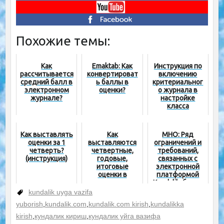
Похожие темы:
Как
Emaktab: Как
Инструкция по
рассчитывается
конвертироват
включению
средний балл в
ь баллы в
критериальног
электронном
оценки?
о журнала в
журнале?
настройке
класса
Как выставлять
Как
МНО: Ряд
оценки за 1
выставляются
ограничений и
четверть?
четвертные,
требований,
(инструкция)
годовые,
связанных с
итоговые
электронной
оценки в
платформой
электронном
Kundalik, будут
журнале?
отменены до
kundalik uyga vazifa
(Видео)
окончания
yuborish
,
kundalik.com
,
kundalik.com kirish
,
kundalikka
онлайн
обучения
kirish
,
кундалик кириш
,
кундалик уйга вазифа