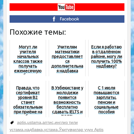
Похожие темы:
Могут ли
Учителям
Если я работаю
учителя
математики
в отдалённом
начальных
предоставляет
районе, могу ли
классов также
ся
получить 100%
получать
дополнительна
надбавку?
ежемесячную
я надбавка
надбавку из
фонда
министра?
Правда, что
В Узбекистане у
С 1 июля
сертификат
молодежи
повышаются
уровня B2
появится
зарплаты,
станет
возможность
пенсии и
обязательным
бесплатно
социальные
при приёме на
сдавать IELTS и
пособия
работу
TOEFL
учителей
aptis
,
ustama
,
аптис
,
инглиз тили
иностранных
устама
,
надбавка
,
устама
,
Ўқитувчилар учун Aptis
языков?