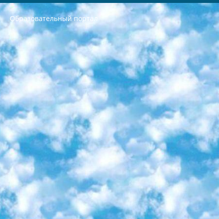
Образовательный портал
РЕСПУБЛИКА УЗБЕКИСТАН МИНИСТРЕРСТВО ДОШКОЛЬНОГО И ШКОЛЬНОГО ОБРАЗОВАНИЯ КОМАНДА в общеобразовательных учреждениях в 2023-2024 учебном году организация и проведение итоговой государственной аттестации обучающихся о Министра дошкольного и школьного образования Республики Узбекистан от 4 марта 2008 года (постановлением Минюста от 20 марта 2008 года № 1778 государственной регистрации) «Итоговое состояние учащихся общего среднего образования на основании положения об утверждении положения об аттестации общего среднего образования выпускной экзамен студентов в образовательных учреждениях в 2023-2024 учебном году В целях организации и прохождения аттестации приказываю: 1. Следующее: перечень предметов, по которым будет проводиться итоговая государственная аттестация и экзамен формы перевода согласно приложению 1; сертификаты международного образца, оценивающие уровень владения иностранными языками перечень согласно приложению 2; 2. Педагогический при специализированных образовательных учреждениях. научно-практический центр квалификации и международной оценки (Д.Давидова) 2024 г. До 25 марта: задания по предметам, по которым будет проводиться итоговая аттестация разработка и утверждение технических условий; итоговая аттестация на основании разработанного предметного задания разработка вопросов по предметам (устно и письменно), экзамен передача; общеобразовательные средние школы и специальные учебные заведения учащиеся выпускных классов школ и интернатов в агентской системе подготовка базы данных экзаменационных материалов и критериев оценки; перевод базы экзаменационных материалов на все языки обучения подать в Республиканский образовательный центр для изготовления; варианты экзаменов на основе разработанных контрольных материалов пусть будут поставлены задачи формирования. 3. Республиканский образовательный центр (Ш.Худайкулов) до 5 апреля 2024 года. до: база данных предоставленных экзаменационных материалов на все языки обучения перевод и экспертиза; для слепых, слабовидящих, глухих, слабослышащих и умственно отсталых детей учащиеся выпускных классов специализированных школ и школ-интернатов база данных экзаменационных материалов на всех преподаваемых языках подготовка критериев оценки; специализированные школы для умственно отсталых детей и технологии для учащихся выпускных классов школ-интернатов разработка соответствующих рекомендаций и критериев проведения ЕГЭ по естествознанию давать задания. 4. Педагогический при специализированных образовательных учреждениях. Научно-практический центр навыков и международной оценки (Д.Давидова), Республика образовательный центр (Худайкулов Ш.) итоговый государственный аттестационный экзамен ориентирован на творческое и логическое мышление при подготовке базы материалов учитывать введение заданий. 5. Следует отметить, что: сертификат государственного образца о знании общеобразовательного предмета и как минимум национальный уровень B1 по предметам на иностранных языках, указанным в Приложении 2. или международно признанный сертификат эквивалентного уровня студенты, изучающие определенный предмет, освобождаются от экзамена; по соответствующим предметам запланирована итоговая государственная аттестация за день до дня, путем жеребьевки Рабочей группой (в письменной форме по предметам, проводимым в форме) из числа сформированных вариантов выбрано 2 варианта; 2 выбранных варианта экзамена анонсированы на официальном сайте министерства и все выпускники по всей стране на основе этих вариантов проводит итоговую государственную аттестацию. 6. Государственное образование учащихся средних общеобразовательных учреждений. знания в соответствии с квалификационными требованиями, которые необходимо приобрести на основании стандартов итоговый (выпускной) контроль для 9 и 11 классов в целях тестирования Экзамены (далее – экзамены) состоят из предметов, перечисленных в приложении 1. будет сделано. 7. Экзамены пройдут с 26 мая по 15 июня 2024 г. (кроме науки физического воспитания). 8. Физическая для учащихся 9 классов общесредних образовательных учреждений. Экзамены по предмету «Образование, квалификация медицина» 1-6 мая 2024 года. сотрудники перевести под присмотр (с отклонениями в физическом или умственном развитии) специализированная школа для детей, школы-интернаты и со сколиозом школы-интернаты санаторного типа для больных детей исключены). 9. Он был слепым, слабовидящим и имел нарушения опорно-двигательного аппарата. экзамены в специализированных школах и интернатах для детей должны проводиться исходя из требований, предъявляемых к общеобразовательным учреждениям (физкультура кроме науки). 10. Специализированная школа для глухих и слабослышащих детей. и экзамены в интернатах и быть реализован в виде письменного теста по математике. 11. Специальность для умственно отсталых детей. Для 9 класса Родной язык и литературное письмо Государственный язык (язык обучения – узбекский). для неклассов) написано Математическое письмо Письменная/устная история Узбекистана Физическое воспитание практично Итоговый контроль Для 11 класса Написание родного языка и литературы (эссе) Математическое письмо Узбекский язык (обучение на узбекском языке) не посещающее общее среднее образование для учреждений)/Образовательное учреждение выбор письменный и устный Иностранный язык письменный/устный Письменная/устная история Узбекистана *По выбору студента:  Химия  Физика  Основы государственного права  География 10 бесплатных образовательных ресурсов - Мы составили подборку онлайн-проектов с интерактивными упражнениями, видеолекциями и статьями. Они помогут вам обрести новые и освежить старые знания бесплатно. 1. «ИНТУИТ» Старейшая образовательная площадка Рунета. Здесь вы найдёте сотни текстовых и видеокурсов на десятки различных тем — от программирования до психологии. Многие курсы подготовлены российскими университетами и крупными международными компаниями вроде Intel и Microsoft. Самостоятельное обучение бесплатное, но желающие могут оплатить услуги персональных наставников. 2. «Смартия» знакомит с актуальными профессиями и подсказывает, как им обучаться. Выбрав заинтересовавшую вас специальность — SMM-специалист, фотограф, веб-дизайнер или другую, — увидите список необходимых для неё умений. Чтобы вы могли освоить их самостоятельно, для каждого умения площадка отображает подборку ссылок на учебные материалы. Хотя «Смартия» ориентируется на русскоязычную аудиторию, часть контента всё же доступна только на английском. 3. «Лекторий Физтеха» Проект Московского физико-технического института (Физтеха). С его помощью вы можете смотреть онлайн серии лекций, записанные на видео в этом вузе. В числе доступных предметов — физика, биология, химия, информационные технологии и другие. К некоторым лекциям администрация ресурса прилагает готовые конспекты, которые можно скачивать в PDF-формате. 4. ITMOcourses Онлайн-площадка Санкт-Петербургского национального исследовательского университета информационных технологий, механики и оптики (ИТМО). Ресурс предоставляет свободный доступ к курсам, разработанным в этом вузе. Каталог материалов разбит на четыре категории: «Оптические системы и технологии», «Приборостроение и робототехника», «Информационные технологии» и «Биотехнологии». Курсы состоят из видеолекций, интерактивных демонстраций и заданий. 5. «КиберЛенинка» Электронная научная библиотека открытого доступа. Каталог площадки регулярно обрастает текстами статей из различных научных изданий. Сгруппированные по журналам и рубрикам публикации можно читать онлайн или скачивать целиком в PDF-формате. Проект нацелен на популяризацию науки за счёт открытого доступа к качественной информации. 6. «ПостНаука» На этом ресурсе публикуют подборки видеолекций, составленные экспертами из разных отраслей и объединённые общими темами. Среди них, к примеру, есть серии «Биоинформатика и геномика», «Культура средневековой Скандинавии» и Cinema Studies о теории кино. Каждая подборка лекций — логически связанная история, рассказанная экспертом от первого лица. Кроме того, на сайте появляются научно-образовательные статьи и тесты на разные темы. 7. «Newочём» Команда проекта «Newочём» отбирает самые интересные тексты из англоязычных СМИ и переводит те из них, за которые голосуют участники сообщества «ВКонтакте». По большей части это научно-популярные статьи. Редакторы придумывают лишь заголовки, в остальном содержание переводов соответствует оригиналам. Полные тексты можно читать прямо в социальной сети. 8. InternetUrok Онлайн-база материалов по основным дисциплинам школьной программы. Информация на сайте структурирована по классам, предметам и темам (урокам). Каждый урок состоит из видеолекций и конспектов. Есть также интерактивные тренажёры и тесты для закрепления пройденного материала. Даже если вы давно окончили школу, возможность повторить программу старших классов всегда может пригодиться. 9. Edutainme Ещё один ресурс об образовании. В отличие от Newtonew, как мне кажется, Edutainme больше ориентируется на представителей индустрии: педагогов, предпринимателей, разработчиков образовательных проектов. Но и любой, кто просто стремится к саморазвитию, найдёт на сайте много полезного и интересного для себя. Например, информацию о новых курсах и образовательных сервисах. 10. Newtonew Онлайн-медиа об образовании и обучении в широком смысле. Авторы Newtonew пишут об инструментах, заведениях, тактиках и стратегиях, которые помогают учить других и получать новые знания самостоятельно. На этой площадке вы найдёте новости, обзоры, аналитические мат