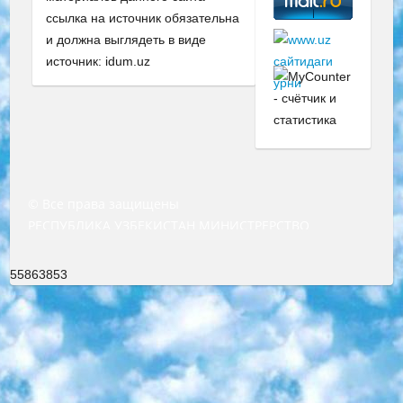
ссылка на источник обязательна
и должна выглядеть в виде
источник: idum.uz
© Все права защищены
РЕСПУБЛИКА УЗБЕКИСТАН МИНИСТРЕРСТВО ДОШКОЛЬНОГО И ШКОЛЬНОГО ОБРАЗОВАНИЯ КОМАНДА в общеобразовательных учреждениях в 2023-2024 учебном году организация и проведение итоговой государственной аттестации обучающихся о Министра дошкольного и школьного образования Республики Узбекистан от 4 марта 2008 года (постановлением Минюста от 20 марта 2008 года № 1778 государственной регистрации) «Итоговое состояние учащихся общего среднего образования на основании положения об утверждении положения об аттестации общего среднего образования выпускной экзамен студентов в образовательных учреждениях в 2023-2024 учебном году В целях организации и прохождения аттестации приказываю: 1. Следующее: перечень предметов, по которым будет проводиться итоговая государственная аттестация и экзамен формы перевода согласно приложению 1; сертификаты международного образца, оценивающие уровень владения иностранными языками перечень согласно приложению 2; 2. Педагогический при специализированных образовательных учреждениях. научно-практический центр квалификации и международной оценки (Д.Давидова) 2024 г. До 25 марта: задания по предметам, по которым будет проводиться итоговая аттестация разработка и утверждение технических условий; итоговая аттестация на основании разработанного предметного задания разработка вопросов по предметам (устно и письменно), экзамен передача; общеобразовательные средние школы и специальные учебные заведения учащиеся выпускных классов школ и интернатов в агентской системе подготовка базы данных экзаменационных материалов и критериев оценки; перевод базы экзаменационных материалов на все языки обучения подать в Республиканский образовательный центр для изготовления; варианты экзаменов на основе разработанных контрольных материалов пусть будут поставлены задачи формирования. 3. Республиканский образовательный центр (Ш.Худайкулов) до 5 апреля 2024 года. до: база данных предоставленных экзаменационных материалов на все языки обучения перевод и экспертиза; для слепых, слабовидящих, глухих, слабослышащих и умственно отсталых детей учащиеся выпускных классов специализированных школ и школ-интернатов база данных экзаменационных материалов на всех преподаваемых языках подготовка критериев оценки; специализированные школы для умственно отсталых детей и технологии для учащихся выпускных классов школ-интернатов разработка соответствующих рекомендаций и критериев проведения ЕГЭ по естествознанию давать задания. 4. Педагогический при специализированных образовательных учреждениях. Научно-практический центр навыков и международной оценки (Д.Давидова), Республика образовательный центр (Худайкулов Ш.) итоговый государственный аттестационный экзамен ориентирован на творческое и логическое мышление при подготовке базы материалов учитывать введение заданий. 5. Следует отметить, что: сертификат государственного образца о знании общеобразовательного предмета и как минимум национальный уровень B1 по предметам на иностранных языках, указанным в Приложении 2. или международно признанный сертификат эквивалентного уровня студенты, изучающие определенный предмет, освобождаются от экзамена; по соответствующим предметам запланирована итоговая государственная аттестация за день до дня, путем жеребьевки Рабочей группой (в письменной форме по предметам, проводимым в форме) из числа сформированных вариантов выбрано 2 варианта; 2 выбранных варианта экзамена анонсированы на официальном сайте министерства и все выпускники по всей стране на основе этих вариантов проводит итоговую государственную аттестацию. 6. Государственное образование учащихся средних общеобразовательных учреждений. знания в соответствии с квалификационными требованиями, которые необходимо приобрести на основании стандартов итоговый (выпускной) контроль для 9 и 11 классов в целях тестирования Экзамены (далее – экзамены) состоят из предметов, перечисленных в приложении 1. будет сделано. 7. Экзамены пройдут с 26 мая по 15 июня 2024 г. (кроме науки физического воспитания). 8. Физическая для учащихся 9 классов общесредних образовательных учреждений. Экзамены по предмету «Образование, квалификация медицина» 1-6 мая 2024 года. сотрудники перевести под присмотр (с отклонениями в физическом или умственном развитии) специализированная школа для детей, школы-интернаты и со сколиозом школы-интернаты санаторного типа для больных детей исключены). 9. Он был слепым, слабовидящим и имел нарушения опорно-двигательного аппарата. экзамены в специализированных школах и интернатах для детей должны проводиться исходя из требований, предъявляемых к общеобразовательным учреждениям (физкультура кроме науки). 10. Специализированная школа для глухих и слабослышащих детей. и экзамены в интернатах и быть реализован в виде письменного теста по математике. 11. Специальность для умственно отсталых детей. Для 9 класса Родной язык и литературное письмо Государственный язык (язык обучения – узбекский). для неклассов) написано Математическое письмо Письменная/устная история Узбекистана Физическое воспитание практично Итоговый контроль Для 11 класса Написание родного языка и литературы (эссе) Математическое письмо Узбекский язык (обучение на узбекском языке) не посещающее общее среднее образование для учреждений)/Образовательное учреждение выбор письменный и устный Иностранный язык письменный/устный Письменная/устная история Узбекистана *По выбору студента:  Химия  Физика  Основы государственного права  География 10 бесплатных образовательных ресурсов - Мы составили подборку онлайн-проектов с интерактивными упражнениями, видеолекциями и статьями. Они помогут вам обрести новые и освежить старые знания бесплатно. 1. «ИНТУИТ» Старейшая образовательная площадка Рунета. Здесь вы найдёте сотни текстовых и видеокурсов на десятки различных тем — от программирования до психологии. Многие курсы подготовлены российскими университетами и крупными международными компаниями вроде Intel и Microsoft. Самостоятельное обучение бесплатное, но желающие могут оплатить услуги персональных наставников. 2. «Смартия» знакомит с актуальными профессиями и подсказывает, как им обучаться. Выбрав заинтересовавшую вас специальность — SMM-специалист, фотограф, веб-дизайнер или другую, — увидите список необходимых для неё умений. Чтобы вы могли освоить их самостоятельно, для каждого умения площадка отображает подборку ссылок на учебные материалы. Хотя «Смартия» ориентируется на русскоязычную аудиторию, часть контента всё же доступна только на английском. 3. «Лекторий Физтеха» Проект Московского физико-технического института (Физтеха). С его помощью вы можете смотреть онлайн серии лекций, записанные на видео в этом вузе. В числе доступных предметов — физика, биология, химия, информационные технологии и другие. К некоторым лекциям администрация ресурса прилагает готовые конспекты, которые можно скачивать в PDF-формате. 4. ITMOcourses Онлайн-площадка Санкт-Петербургского национального исследовательского университета информационных технологий, механики и оптики (ИТМО). Ресурс предоставляет свободный доступ к курсам, разработанным в этом вузе. Каталог материалов разбит на четыре категории: «Оптические системы и технологии», «Приборостроение и робототехника», «Информационные технологии» и «Биотехнологии». Курсы состоят из видеолекций, интерактивных демонстраций и заданий. 5. «КиберЛенинка» Электронная научная библиотека открытого доступа. Каталог площадки регулярно обрастает текстами статей из различных научных изданий. Сгруппированные по журналам и рубрикам публикации можно читать онлайн или скачивать целиком в PDF-формате. Проект нацелен на популяризацию науки за счёт открытого доступа к качественной информации. 6. «ПостНаука» На этом ресурсе публикуют подборки видеолекций, составленные экспертами из разных отраслей и объединённые общими темами. Среди них, к примеру, есть серии «Биоинформатика и геномика», «Культура средневековой Скандинавии» и Cinema Studies о теории кино. Каждая подборка лекций — логически связанная история, рассказанная экспертом от первого лица. Кроме того, на сайте появляются научно-образовательные статьи и тесты на разные темы. 7. «Newочём» Команда проекта «Newочём» отбирает самые интересные тексты из англоязычных СМИ и переводит те из них, за которые голосуют участники сообщества «ВКонтакте». По большей части это научно-популярные статьи. Редакторы придумывают лишь заголовки, в остальном содержание переводов соответствует оригиналам. Полные тексты можно читать прямо в социальной сети. 8. InternetUrok Онлайн-база материалов по основным дисциплинам школьной программы. Информация на сайте структурирована по классам, предметам и темам (урокам). Каждый урок состоит из видеолекций и конспектов. Есть также интерактивные тренажёры и тесты для закрепления пройденного материала. Даже если вы давно окончили школу, возможность повторить программу старших классов всегда может пригодиться. 9. Edutainme Ещё один ресурс об образовании. В отличие от Newtonew, как мне кажется, Edutainme больше ориентируется на представителей индустрии: педагогов, предпринимателей, разработчиков образовательных проектов. Но и любой, кто просто стремится к саморазвитию, найдёт на сайте много полезного и интересного для себя. Например, информацию о новых курсах и образовательных сервисах. 10. Newtonew Онлайн-медиа об образовании и обучении в широком смысле. Авторы Newtonew пишут об инструментах, заведениях, тактиках и стратегиях, которые помогают учить других и получать новые знания самостоятельно. На этой площадке вы найдёте новости, обзоры, аналитические мате
55863853