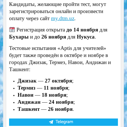
Кандидаты, желающие пройти тест, могут
зарегистрироваться онлайн и произвести
оплату через сайт
my.dtm.uz
.
Регистрация открыта
до 14 ноября
для
Бухары
и до
26 ноября
для
Нукуса
.
Тестовые испытания «Aptis для учителей»
будет также проведён в октябре и ноябре в
городах Джизак, Термез, Навои, Андижан и
Ташкент:
Джизак
—
27 октября
;
Термиз
—
11 ноября
;
Навои
—
18 ноября
;
Андижан
—
24 ноября
;
Ташкент
—
26 ноября
.