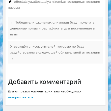
профессиональ
attestatsiya
,
attestatsiya nizomi
,
аттестация
,
аттестация
ного
низоми
сертификата
←
Победители школьных олимпиад будут получать
денежные призы и сертификаты для поступления в
вузы
Утверждён список учителей, которые не будут
задействованы в следующей обязательной аттестации
→
Добавить комментарий
Для отправки комментария вам необходимо
авторизоваться
.