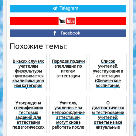
Похожие темы:
В каких случаях
Порядок подачи
Список
учителям
апелляции по
учителей,
физкультуры
итогам
участвующих в
присваивается
аттестации
аттестации
квалификацион
(Физическое
ная категория
воспитание,
без
музыка)
аттестации?
Утверждена
Учителя,
О
спецификация
уволенные за
диагностическо
тестовых
непрохождение
м тестировании
заданий для
аттестации,
учителей:
аттестации
могут снова
ответы на все
педагогических
работать после
актуальные
кадров
получения
вопросы