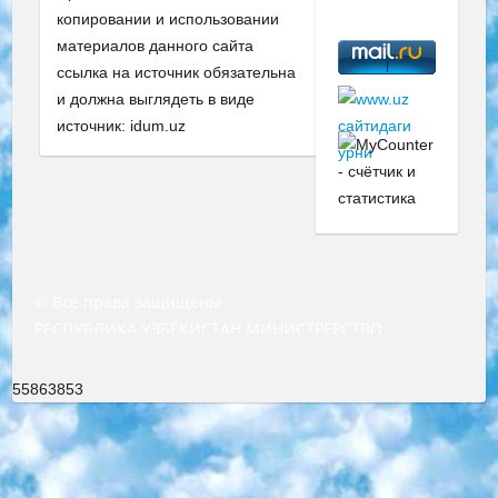
копировании и использовании
материалов данного сайта
ссылка на источник обязательна
и должна выглядеть в виде
источник: idum.uz
© Все права защищены
РЕСПУБЛИКА УЗБЕКИСТАН МИНИСТРЕРСТВО ДОШКОЛЬНОГО И ШКОЛЬНОГО ОБРАЗОВАНИЯ КОМАНДА в общеобразовательных учреждениях в 2023-2024 учебном году организация и проведение итоговой государственной аттестации обучающихся о Министра дошкольного и школьного образования Республики Узбекистан от 4 марта 2008 года (постановлением Минюста от 20 марта 2008 года № 1778 государственной регистрации) «Итоговое состояние учащихся общего среднего образования на основании положения об утверждении положения об аттестации общего среднего образования выпускной экзамен студентов в образовательных учреждениях в 2023-2024 учебном году В целях организации и прохождения аттестации приказываю: 1. Следующее: перечень предметов, по которым будет проводиться итоговая государственная аттестация и экзамен формы перевода согласно приложению 1; сертификаты международного образца, оценивающие уровень владения иностранными языками перечень согласно приложению 2; 2. Педагогический при специализированных образовательных учреждениях. научно-практический центр квалификации и международной оценки (Д.Давидова) 2024 г. До 25 марта: задания по предметам, по которым будет проводиться итоговая аттестация разработка и утверждение технических условий; итоговая аттестация на основании разработанного предметного задания разработка вопросов по предметам (устно и письменно), экзамен передача; общеобразовательные средние школы и специальные учебные заведения учащиеся выпускных классов школ и интернатов в агентской системе подготовка базы данных экзаменационных материалов и критериев оценки; перевод базы экзаменационных материалов на все языки обучения подать в Республиканский образовательный центр для изготовления; варианты экзаменов на основе разработанных контрольных материалов пусть будут поставлены задачи формирования. 3. Республиканский образовательный центр (Ш.Худайкулов) до 5 апреля 2024 года. до: база данных предоставленных экзаменационных материалов на все языки обучения перевод и экспертиза; для слепых, слабовидящих, глухих, слабослышащих и умственно отсталых детей учащиеся выпускных классов специализированных школ и школ-интернатов база данных экзаменационных материалов на всех преподаваемых языках подготовка критериев оценки; специализированные школы для умственно отсталых детей и технологии для учащихся выпускных классов школ-интернатов разработка соответствующих рекомендаций и критериев проведения ЕГЭ по естествознанию давать задания. 4. Педагогический при специализированных образовательных учреждениях. Научно-практический центр навыков и международной оценки (Д.Давидова), Республика образовательный центр (Худайкулов Ш.) итоговый государственный аттестационный экзамен ориентирован на творческое и логическое мышление при подготовке базы материалов учитывать введение заданий. 5. Следует отметить, что: сертификат государственного образца о знании общеобразовательного предмета и как минимум национальный уровень B1 по предметам на иностранных языках, указанным в Приложении 2. или международно признанный сертификат эквивалентного уровня студенты, изучающие определенный предмет, освобождаются от экзамена; по соответствующим предметам запланирована итоговая государственная аттестация за день до дня, путем жеребьевки Рабочей группой (в письменной форме по предметам, проводимым в форме) из числа сформированных вариантов выбрано 2 варианта; 2 выбранных варианта экзамена анонсированы на официальном сайте министерства и все выпускники по всей стране на основе этих вариантов проводит итоговую государственную аттестацию. 6. Государственное образование учащихся средних общеобразовательных учреждений. знания в соответствии с квалификационными требованиями, которые необходимо приобрести на основании стандартов итоговый (выпускной) контроль для 9 и 11 классов в целях тестирования Экзамены (далее – экзамены) состоят из предметов, перечисленных в приложении 1. будет сделано. 7. Экзамены пройдут с 26 мая по 15 июня 2024 г. (кроме науки физического воспитания). 8. Физическая для учащихся 9 классов общесредних образовательных учреждений. Экзамены по предмету «Образование, квалификация медицина» 1-6 мая 2024 года. сотрудники перевести под присмотр (с отклонениями в физическом или умственном развитии) специализированная школа для детей, школы-интернаты и со сколиозом школы-интернаты санаторного типа для больных детей исключены). 9. Он был слепым, слабовидящим и имел нарушения опорно-двигательного аппарата. экзамены в специализированных школах и интернатах для детей должны проводиться исходя из требований, предъявляемых к общеобразовательным учреждениям (физкультура кроме науки). 10. Специализированная школа для глухих и слабослышащих детей. и экзамены в интернатах и быть реализован в виде письменного теста по математике. 11. Специальность для умственно отсталых детей. Для 9 класса Родной язык и литературное письмо Государственный язык (язык обучения – узбекский). для неклассов) написано Математическое письмо Письменная/устная история Узбекистана Физическое воспитание практично Итоговый контроль Для 11 класса Написание родного языка и литературы (эссе) Математическое письмо Узбекский язык (обучение на узбекском языке) не посещающее общее среднее образование для учреждений)/Образовательное учреждение выбор письменный и устный Иностранный язык письменный/устный Письменная/устная история Узбекистана *По выбору студента:  Химия  Физика  Основы государственного права  География 10 бесплатных образовательных ресурсов - Мы составили подборку онлайн-проектов с интерактивными упражнениями, видеолекциями и статьями. Они помогут вам обрести новые и освежить старые знания бесплатно. 1. «ИНТУИТ» Старейшая образовательная площадка Рунета. Здесь вы найдёте сотни текстовых и видеокурсов на десятки различных тем — от программирования до психологии. Многие курсы подготовлены российскими университетами и крупными международными компаниями вроде Intel и Microsoft. Самостоятельное обучение бесплатное, но желающие могут оплатить услуги персональных наставников. 2. «Смартия» знакомит с актуальными профессиями и подсказывает, как им обучаться. Выбрав заинтересовавшую вас специальность — SMM-специалист, фотограф, веб-дизайнер или другую, — увидите список необходимых для неё умений. Чтобы вы могли освоить их самостоятельно, для каждого умения площадка отображает подборку ссылок на учебные материалы. Хотя «Смартия» ориентируется на русскоязычную аудиторию, часть контента всё же доступна только на английском. 3. «Лекторий Физтеха» Проект Московского физико-технического института (Физтеха). С его помощью вы можете смотреть онлайн серии лекций, записанные на видео в этом вузе. В числе доступных предметов — физика, биология, химия, информационные технологии и другие. К некоторым лекциям администрация ресурса прилагает готовые конспекты, которые можно скачивать в PDF-формате. 4. ITMOcourses Онлайн-площадка Санкт-Петербургского национального исследовательского университета информационных технологий, механики и оптики (ИТМО). Ресурс предоставляет свободный доступ к курсам, разработанным в этом вузе. Каталог материалов разбит на четыре категории: «Оптические системы и технологии», «Приборостроение и робототехника», «Информационные технологии» и «Биотехнологии». Курсы состоят из видеолекций, интерактивных демонстраций и заданий. 5. «КиберЛенинка» Электронная научная библиотека открытого доступа. Каталог площадки регулярно обрастает текстами статей из различных научных изданий. Сгруппированные по журналам и рубрикам публикации можно читать онлайн или скачивать целиком в PDF-формате. Проект нацелен на популяризацию науки за счёт открытого доступа к качественной информации. 6. «ПостНаука» На этом ресурсе публикуют подборки видеолекций, составленные экспертами из разных отраслей и объединённые общими темами. Среди них, к примеру, есть серии «Биоинформатика и геномика», «Культура средневековой Скандинавии» и Cinema Studies о теории кино. Каждая подборка лекций — логически связанная история, рассказанная экспертом от первого лица. Кроме того, на сайте появляются научно-образовательные статьи и тесты на разные темы. 7. «Newочём» Команда проекта «Newочём» отбирает самые интересные тексты из англоязычных СМИ и переводит те из них, за которые голосуют участники сообщества «ВКонтакте». По большей части это научно-популярные статьи. Редакторы придумывают лишь заголовки, в остальном содержание переводов соответствует оригиналам. Полные тексты можно читать прямо в социальной сети. 8. InternetUrok Онлайн-база материалов по основным дисциплинам школьной программы. Информация на сайте структурирована по классам, предметам и темам (урокам). Каждый урок состоит из видеолекций и конспектов. Есть также интерактивные тренажёры и тесты для закрепления пройденного материала. Даже если вы давно окончили школу, возможность повторить программу старших классов всегда может пригодиться. 9. Edutainme Ещё один ресурс об образовании. В отличие от Newtonew, как мне кажется, Edutainme больше ориентируется на представителей индустрии: педагогов, предпринимателей, разработчиков образовательных проектов. Но и любой, кто просто стремится к саморазвитию, найдёт на сайте много полезного и интересного для себя. Например, информацию о новых курсах и образовательных сервисах. 10. Newtonew Онлайн-медиа об образовании и обучении в широком смысле. Авторы Newtonew пишут об инструментах, заведениях, тактиках и стратегиях, которые помогают учить других и получать новые знания самостоятельно. На этой площадке вы найдёте новости, обзоры, аналитические мате
55863853