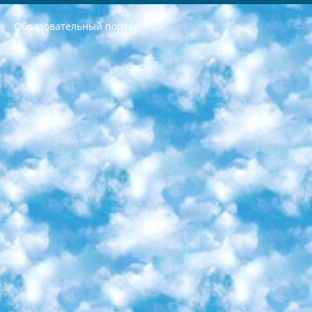
Образовательный портал
РЕСПУБЛИКА УЗБЕКИСТАН МИНИСТРЕРСТВО ДОШКОЛЬНОГО И ШКОЛЬНОГО ОБРАЗОВАНИЯ КОМАНДА в общеобразовательных учреждениях в 2023-2024 учебном году организация и проведение итоговой государственной аттестации обучающихся о Министра дошкольного и школьного образования Республики Узбекистан от 4 марта 2008 года (постановлением Минюста от 20 марта 2008 года № 1778 государственной регистрации) «Итоговое состояние учащихся общего среднего образования на основании положения об утверждении положения об аттестации общего среднего образования выпускной экзамен студентов в образовательных учреждениях в 2023-2024 учебном году В целях организации и прохождения аттестации приказываю: 1. Следующее: перечень предметов, по которым будет проводиться итоговая государственная аттестация и экзамен формы перевода согласно приложению 1; сертификаты международного образца, оценивающие уровень владения иностранными языками перечень согласно приложению 2; 2. Педагогический при специализированных образовательных учреждениях. научно-практический центр квалификации и международной оценки (Д.Давидова) 2024 г. До 25 марта: задания по предметам, по которым будет проводиться итоговая аттестация разработка и утверждение технических условий; итоговая аттестация на основании разработанного предметного задания разработка вопросов по предметам (устно и письменно), экзамен передача; общеобразовательные средние школы и специальные учебные заведения учащиеся выпускных классов школ и интернатов в агентской системе подготовка базы данных экзаменационных материалов и критериев оценки; перевод базы экзаменационных материалов на все языки обучения подать в Республиканский образовательный центр для изготовления; варианты экзаменов на основе разработанных контрольных материалов пусть будут поставлены задачи формирования. 3. Республиканский образовательный центр (Ш.Худайкулов) до 5 апреля 2024 года. до: база данных предоставленных экзаменационных материалов на все языки обучения перевод и экспертиза; для слепых, слабовидящих, глухих, слабослышащих и умственно отсталых детей учащиеся выпускных классов специализированных школ и школ-интернатов база данных экзаменационных материалов на всех преподаваемых языках подготовка критериев оценки; специализированные школы для умственно отсталых детей и технологии для учащихся выпускных классов школ-интернатов разработка соответствующих рекомендаций и критериев проведения ЕГЭ по естествознанию давать задания. 4. Педагогический при специализированных образовательных учреждениях. Научно-практический центр навыков и международной оценки (Д.Давидова), Республика образовательный центр (Худайкулов Ш.) итоговый государственный аттестационный экзамен ориентирован на творческое и логическое мышление при подготовке базы материалов учитывать введение заданий. 5. Следует отметить, что: сертификат государственного образца о знании общеобразовательного предмета и как минимум национальный уровень B1 по предметам на иностранных языках, указанным в Приложении 2. или международно признанный сертификат эквивалентного уровня студенты, изучающие определенный предмет, освобождаются от экзамена; по соответствующим предметам запланирована итоговая государственная аттестация за день до дня, путем жеребьевки Рабочей группой (в письменной форме по предметам, проводимым в форме) из числа сформированных вариантов выбрано 2 варианта; 2 выбранных варианта экзамена анонсированы на официальном сайте министерства и все выпускники по всей стране на основе этих вариантов проводит итоговую государственную аттестацию. 6. Государственное образование учащихся средних общеобразовательных учреждений. знания в соответствии с квалификационными требованиями, которые необходимо приобрести на основании стандартов итоговый (выпускной) контроль для 9 и 11 классов в целях тестирования Экзамены (далее – экзамены) состоят из предметов, перечисленных в приложении 1. будет сделано. 7. Экзамены пройдут с 26 мая по 15 июня 2024 г. (кроме науки физического воспитания). 8. Физическая для учащихся 9 классов общесредних образовательных учреждений. Экзамены по предмету «Образование, квалификация медицина» 1-6 мая 2024 года. сотрудники перевести под присмотр (с отклонениями в физическом или умственном развитии) специализированная школа для детей, школы-интернаты и со сколиозом школы-интернаты санаторного типа для больных детей исключены). 9. Он был слепым, слабовидящим и имел нарушения опорно-двигательного аппарата. экзамены в специализированных школах и интернатах для детей должны проводиться исходя из требований, предъявляемых к общеобразовательным учреждениям (физкультура кроме науки). 10. Специализированная школа для глухих и слабослышащих детей. и экзамены в интернатах и быть реализован в виде письменного теста по математике. 11. Специальность для умственно отсталых детей. Для 9 класса Родной язык и литературное письмо Государственный язык (язык обучения – узбекский). для неклассов) написано Математическое письмо Письменная/устная история Узбекистана Физическое воспитание практично Итоговый контроль Для 11 класса Написание родного языка и литературы (эссе) Математическое письмо Узбекский язык (обучение на узбекском языке) не посещающее общее среднее образование для учреждений)/Образовательное учреждение выбор письменный и устный Иностранный язык письменный/устный Письменная/устная история Узбекистана *По выбору студента:  Химия  Физика  Основы государственного права  География 10 бесплатных образовательных ресурсов - Мы составили подборку онлайн-проектов с интерактивными упражнениями, видеолекциями и статьями. Они помогут вам обрести новые и освежить старые знания бесплатно. 1. «ИНТУИТ» Старейшая образовательная площадка Рунета. Здесь вы найдёте сотни текстовых и видеокурсов на десятки различных тем — от программирования до психологии. Многие курсы подготовлены российскими университетами и крупными международными компаниями вроде Intel и Microsoft. Самостоятельное обучение бесплатное, но желающие могут оплатить услуги персональных наставников. 2. «Смартия» знакомит с актуальными профессиями и подсказывает, как им обучаться. Выбрав заинтересовавшую вас специальность — SMM-специалист, фотограф, веб-дизайнер или другую, — увидите список необходимых для неё умений. Чтобы вы могли освоить их самостоятельно, для каждого умения площадка отображает подборку ссылок на учебные материалы. Хотя «Смартия» ориентируется на русскоязычную аудиторию, часть контента всё же доступна только на английском. 3. «Лекторий Физтеха» Проект Московского физико-технического института (Физтеха). С его помощью вы можете смотреть онлайн серии лекций, записанные на видео в этом вузе. В числе доступных предметов — физика, биология, химия, информационные технологии и другие. К некоторым лекциям администрация ресурса прилагает готовые конспекты, которые можно скачивать в PDF-формате. 4. ITMOcourses Онлайн-площадка Санкт-Петербургского национального исследовательского университета информационных технологий, механики и оптики (ИТМО). Ресурс предоставляет свободный доступ к курсам, разработанным в этом вузе. Каталог материалов разбит на четыре категории: «Оптические системы и технологии», «Приборостроение и робототехника», «Информационные технологии» и «Биотехнологии». Курсы состоят из видеолекций, интерактивных демонстраций и заданий. 5. «КиберЛенинка» Электронная научная библиотека открытого доступа. Каталог площадки регулярно обрастает текстами статей из различных научных изданий. Сгруппированные по журналам и рубрикам публикации можно читать онлайн или скачивать целиком в PDF-формате. Проект нацелен на популяризацию науки за счёт открытого доступа к качественной информации. 6. «ПостНаука» На этом ресурсе публикуют подборки видеолекций, составленные экспертами из разных отраслей и объединённые общими темами. Среди них, к примеру, есть серии «Биоинформатика и геномика», «Культура средневековой Скандинавии» и Cinema Studies о теории кино. Каждая подборка лекций — логически связанная история, рассказанная экспертом от первого лица. Кроме того, на сайте появляются научно-образовательные статьи и тесты на разные темы. 7. «Newочём» Команда проекта «Newочём» отбирает самые интересные тексты из англоязычных СМИ и переводит те из них, за которые голосуют участники сообщества «ВКонтакте». По большей части это научно-популярные статьи. Редакторы придумывают лишь заголовки, в остальном содержание переводов соответствует оригиналам. Полные тексты можно читать прямо в социальной сети. 8. InternetUrok Онлайн-база материалов по основным дисциплинам школьной программы. Информация на сайте структурирована по классам, предметам и темам (урокам). Каждый урок состоит из видеолекций и конспектов. Есть также интерактивные тренажёры и тесты для закрепления пройденного материала. Даже если вы давно окончили школу, возможность повторить программу старших классов всегда может пригодиться. 9. Edutainme Ещё один ресурс об образовании. В отличие от Newtonew, как мне кажется, Edutainme больше ориентируется на представителей индустрии: педагогов, предпринимателей, разработчиков образовательных проектов. Но и любой, кто просто стремится к саморазвитию, найдёт на сайте много полезного и интересного для себя. Например, информацию о новых курсах и образовательных сервисах. 10. Newtonew Онлайн-медиа об образовании и обучении в широком смысле. Авторы Newtonew пишут об инструментах, заведениях, тактиках и стратегиях, которые помогают учить других и получать новые знания самостоятельно. На этой площадке вы найдёте новости, обзоры, аналитические мат