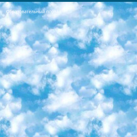
Образовательный портал
РЕСПУБЛИКА УЗБЕКИСТАН МИНИСТРЕРСТВО ДОШКОЛЬНОГО И ШКОЛЬНОГО ОБРАЗОВАНИЯ КОМАНДА в общеобразовательных учреждениях в 2023-2024 учебном году организация и проведение итоговой государственной аттестации обучающихся о Министра дошкольного и школьного образования Республики Узбекистан от 4 марта 2008 года (постановлением Минюста от 20 марта 2008 года № 1778 государственной регистрации) «Итоговое состояние учащихся общего среднего образования на основании положения об утверждении положения об аттестации общего среднего образования выпускной экзамен студентов в образовательных учреждениях в 2023-2024 учебном году В целях организации и прохождения аттестации приказываю: 1. Следующее: перечень предметов, по которым будет проводиться итоговая государственная аттестация и экзамен формы перевода согласно приложению 1; сертификаты международного образца, оценивающие уровень владения иностранными языками перечень согласно приложению 2; 2. Педагогический при специализированных образовательных учреждениях. научно-практический центр квалификации и международной оценки (Д.Давидова) 2024 г. До 25 марта: задания по предметам, по которым будет проводиться итоговая аттестация разработка и утверждение технических условий; итоговая аттестация на основании разработанного предметного задания разработка вопросов по предметам (устно и письменно), экзамен передача; общеобразовательные средние школы и специальные учебные заведения учащиеся выпускных классов школ и интернатов в агентской системе подготовка базы данных экзаменационных материалов и критериев оценки; перевод базы экзаменационных материалов на все языки обучения подать в Республиканский образовательный центр для изготовления; варианты экзаменов на основе разработанных контрольных материалов пусть будут поставлены задачи формирования. 3. Республиканский образовательный центр (Ш.Худайкулов) до 5 апреля 2024 года. до: база данных предоставленных экзаменационных материалов на все языки обучения перевод и экспертиза; для слепых, слабовидящих, глухих, слабослышащих и умственно отсталых детей учащиеся выпускных классов специализированных школ и школ-интернатов база данных экзаменационных материалов на всех преподаваемых языках подготовка критериев оценки; специализированные школы для умственно отсталых детей и технологии для учащихся выпускных классов школ-интернатов разработка соответствующих рекомендаций и критериев проведения ЕГЭ по естествознанию давать задания. 4. Педагогический при специализированных образовательных учреждениях. Научно-практический центр навыков и международной оценки (Д.Давидова), Республика образовательный центр (Худайкулов Ш.) итоговый государственный аттестационный экзамен ориентирован на творческое и логическое мышление при подготовке базы материалов учитывать введение заданий. 5. Следует отметить, что: сертификат государственного образца о знании общеобразовательного предмета и как минимум национальный уровень B1 по предметам на иностранных языках, указанным в Приложении 2. или международно признанный сертификат эквивалентного уровня студенты, изучающие определенный предмет, освобождаются от экзамена; по соответствующим предметам запланирована итоговая государственная аттестация за день до дня, путем жеребьевки Рабочей группой (в письменной форме по предметам, проводимым в форме) из числа сформированных вариантов выбрано 2 варианта; 2 выбранных варианта экзамена анонсированы на официальном сайте министерства и все выпускники по всей стране на основе этих вариантов проводит итоговую государственную аттестацию. 6. Государственное образование учащихся средних общеобразовательных учреждений. знания в соответствии с квалификационными требованиями, которые необходимо приобрести на основании стандартов итоговый (выпускной) контроль для 9 и 11 классов в целях тестирования Экзамены (далее – экзамены) состоят из предметов, перечисленных в приложении 1. будет сделано. 7. Экзамены пройдут с 26 мая по 15 июня 2024 г. (кроме науки физического воспитания). 8. Физическая для учащихся 9 классов общесредних образовательных учреждений. Экзамены по предмету «Образование, квалификация медицина» 1-6 мая 2024 года. сотрудники перевести под присмотр (с отклонениями в физическом или умственном развитии) специализированная школа для детей, школы-интернаты и со сколиозом школы-интернаты санаторного типа для больных детей исключены). 9. Он был слепым, слабовидящим и имел нарушения опорно-двигательного аппарата. экзамены в специализированных школах и интернатах для детей должны проводиться исходя из требований, предъявляемых к общеобразовательным учреждениям (физкультура кроме науки). 10. Специализированная школа для глухих и слабослышащих детей. и экзамены в интернатах и быть реализован в виде письменного теста по математике. 11. Специальность для умственно отсталых детей. Для 9 класса Родной язык и литературное письмо Государственный язык (язык обучения – узбекский). для неклассов) написано Математическое письмо Письменная/устная история Узбекистана Физическое воспитание практично Итоговый контроль Для 11 класса Написание родного языка и литературы (эссе) Математическое письмо Узбекский язык (обучение на узбекском языке) не посещающее общее среднее образование для учреждений)/Образовательное учреждение выбор письменный и устный Иностранный язык письменный/устный Письменная/устная история Узбекистана *По выбору студента:  Химия  Физика  Основы государственного права  География 10 бесплатных образовательных ресурсов - Мы составили подборку онлайн-проектов с интерактивными упражнениями, видеолекциями и статьями. Они помогут вам обрести новые и освежить старые знания бесплатно. 1. «ИНТУИТ» Старейшая образовательная площадка Рунета. Здесь вы найдёте сотни текстовых и видеокурсов на десятки различных тем — от программирования до психологии. Многие курсы подготовлены российскими университетами и крупными международными компаниями вроде Intel и Microsoft. Самостоятельное обучение бесплатное, но желающие могут оплатить услуги персональных наставников. 2. «Смартия» знакомит с актуальными профессиями и подсказывает, как им обучаться. Выбрав заинтересовавшую вас специальность — SMM-специалист, фотограф, веб-дизайнер или другую, — увидите список необходимых для неё умений. Чтобы вы могли освоить их самостоятельно, для каждого умения площадка отображает подборку ссылок на учебные материалы. Хотя «Смартия» ориентируется на русскоязычную аудиторию, часть контента всё же доступна только на английском. 3. «Лекторий Физтеха» Проект Московского физико-технического института (Физтеха). С его помощью вы можете смотреть онлайн серии лекций, записанные на видео в этом вузе. В числе доступных предметов — физика, биология, химия, информационные технологии и другие. К некоторым лекциям администрация ресурса прилагает готовые конспекты, которые можно скачивать в PDF-формате. 4. ITMOcourses Онлайн-площадка Санкт-Петербургского национального исследовательского университета информационных технологий, механики и оптики (ИТМО). Ресурс предоставляет свободный доступ к курсам, разработанным в этом вузе. Каталог материалов разбит на четыре категории: «Оптические системы и технологии», «Приборостроение и робототехника», «Информационные технологии» и «Биотехнологии». Курсы состоят из видеолекций, интерактивных демонстраций и заданий. 5. «КиберЛенинка» Электронная научная библиотека открытого доступа. Каталог площадки регулярно обрастает текстами статей из различных научных изданий. Сгруппированные по журналам и рубрикам публикации можно читать онлайн или скачивать целиком в PDF-формате. Проект нацелен на популяризацию науки за счёт открытого доступа к качественной информации. 6. «ПостНаука» На этом ресурсе публикуют подборки видеолекций, составленные экспертами из разных отраслей и объединённые общими темами. Среди них, к примеру, есть серии «Биоинформатика и геномика», «Культура средневековой Скандинавии» и Cinema Studies о теории кино. Каждая подборка лекций — логически связанная история, рассказанная экспертом от первого лица. Кроме того, на сайте появляются научно-образовательные статьи и тесты на разные темы. 7. «Newочём» Команда проекта «Newочём» отбирает самые интересные тексты из англоязычных СМИ и переводит те из них, за которые голосуют участники сообщества «ВКонтакте». По большей части это научно-популярные статьи. Редакторы придумывают лишь заголовки, в остальном содержание переводов соответствует оригиналам. Полные тексты можно читать прямо в социальной сети. 8. InternetUrok Онлайн-база материалов по основным дисциплинам школьной программы. Информация на сайте структурирована по классам, предметам и темам (урокам). Каждый урок состоит из видеолекций и конспектов. Есть также интерактивные тренажёры и тесты для закрепления пройденного материала. Даже если вы давно окончили школу, возможность повторить программу старших классов всегда может пригодиться. 9. Edutainme Ещё один ресурс об образовании. В отличие от Newtonew, как мне кажется, Edutainme больше ориентируется на представителей индустрии: педагогов, предпринимателей, разработчиков образовательных проектов. Но и любой, кто просто стремится к саморазвитию, найдёт на сайте много полезного и интересного для себя. Например, информацию о новых курсах и образовательных сервисах. 10. Newtonew Онлайн-медиа об образовании и обучении в широком смысле. Авторы Newtonew пишут об инструментах, заведениях, тактиках и стратегиях, которые помогают учить других и получать новые знания самостоятельно. На этой площадке вы найдёте новости, обзоры, аналитические мат