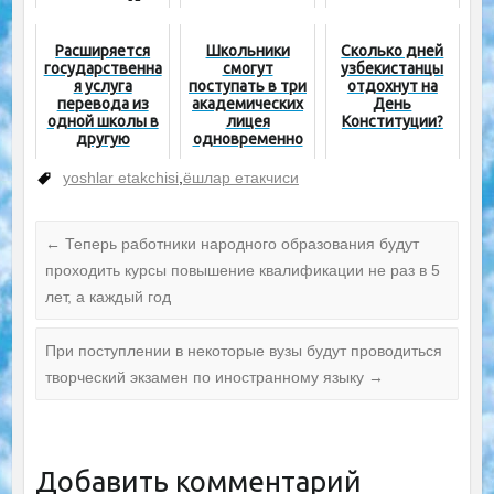
учителей?
опекунов своим
детям
Расширяется
Школьники
Сколько дней
государственна
смогут
узбекистанцы
я услуга
поступать в три
отдохнут на
перевода из
академических
День
одной школы в
лицея
Конституции?
другую
одновременно
yoshlar etakchisi
,
ёшлар етакчиси
←
Теперь работники народного образования будут
проходить курсы повышение квалификации не раз в 5
лет, а каждый год
При поступлении в некоторые вузы будут проводиться
творческий экзамен по иностранному языку
→
Добавить комментарий