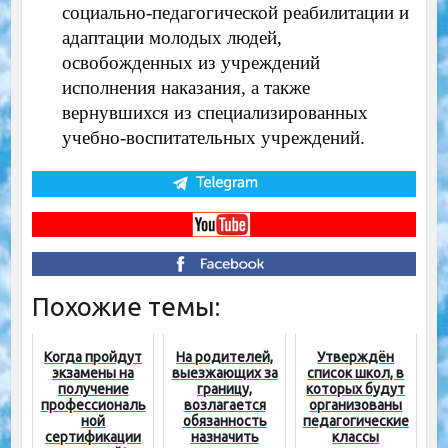
социально-педагогической реабилитации и
адаптации молодых людей,
освобожденных из учреждений
исполнения наказания, а также
вернувшихся из специализированных
учебно-воспитательных учреждений.
Похожие темы:
Когда пройдут
На родителей,
Утверждён
экзамены на
выезжающих за
список школ, в
получение
границу,
которых будут
профессиональ
возлагается
организованы
ной
обязанность
педагогические
сертификации
назначить
классы