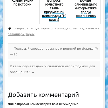
Компетенции
Вопросы
Пройдёт
по истории
областного
олимпиада по
этапа
информатике
предметной
среди
олимпиады (10
школьников
класс)
olimpiada
,
tarix
,
история
,
олимпиада
,
олимпиада вилоят
саволлари
,
тарих
←
Толковый словарь терминов и понятий по физике (А
— Г)
В каких случаях деньги считаются непригодными для
обращения?
→
Добавить комментарий
Для отправки комментария вам необходимо