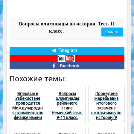
Вопросы олимпиады по истории. Тест. 11
класс.
Скачать
Похожие темы:
Впервые в
Вопросы
Проведена
Узбекистане
олимпиады
жеребьевка
проводится
районного
итогового
Международна
этапа.
экзамена
я олимпиада по
Немецкий язык.
школьников по
физике имени
9-11 класс.
истории (9
Аль-Фергани
класс)