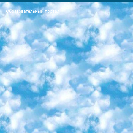
Образовательный портал
РЕСПУБЛИКА УЗБЕКИСТАН МИНИСТРЕРСТВО ДОШКОЛЬНОГО И ШКОЛЬНОГО ОБРАЗОВАНИЯ КОМАНДА в общеобразовательных учреждениях в 2023-2024 учебном году организация и проведение итоговой государственной аттестации обучающихся о Министра дошкольного и школьного образования Республики Узбекистан от 4 марта 2008 года (постановлением Минюста от 20 марта 2008 года № 1778 государственной регистрации) «Итоговое состояние учащихся общего среднего образования на основании положения об утверждении положения об аттестации общего среднего образования выпускной экзамен студентов в образовательных учреждениях в 2023-2024 учебном году В целях организации и прохождения аттестации приказываю: 1. Следующее: перечень предметов, по которым будет проводиться итоговая государственная аттестация и экзамен формы перевода согласно приложению 1; сертификаты международного образца, оценивающие уровень владения иностранными языками перечень согласно приложению 2; 2. Педагогический при специализированных образовательных учреждениях. научно-практический центр квалификации и международной оценки (Д.Давидова) 2024 г. До 25 марта: задания по предметам, по которым будет проводиться итоговая аттестация разработка и утверждение технических условий; итоговая аттестация на основании разработанного предметного задания разработка вопросов по предметам (устно и письменно), экзамен передача; общеобразовательные средние школы и специальные учебные заведения учащиеся выпускных классов школ и интернатов в агентской системе подготовка базы данных экзаменационных материалов и критериев оценки; перевод базы экзаменационных материалов на все языки обучения подать в Республиканский образовательный центр для изготовления; варианты экзаменов на основе разработанных контрольных материалов пусть будут поставлены задачи формирования. 3. Республиканский образовательный центр (Ш.Худайкулов) до 5 апреля 2024 года. до: база данных предоставленных экзаменационных материалов на все языки обучения перевод и экспертиза; для слепых, слабовидящих, глухих, слабослышащих и умственно отсталых детей учащиеся выпускных классов специализированных школ и школ-интернатов база данных экзаменационных материалов на всех преподаваемых языках подготовка критериев оценки; специализированные школы для умственно отсталых детей и технологии для учащихся выпускных классов школ-интернатов разработка соответствующих рекомендаций и критериев проведения ЕГЭ по естествознанию давать задания. 4. Педагогический при специализированных образовательных учреждениях. Научно-практический центр навыков и международной оценки (Д.Давидова), Республика образовательный центр (Худайкулов Ш.) итоговый государственный аттестационный экзамен ориентирован на творческое и логическое мышление при подготовке базы материалов учитывать введение заданий. 5. Следует отметить, что: сертификат государственного образца о знании общеобразовательного предмета и как минимум национальный уровень B1 по предметам на иностранных языках, указанным в Приложении 2. или международно признанный сертификат эквивалентного уровня студенты, изучающие определенный предмет, освобождаются от экзамена; по соответствующим предметам запланирована итоговая государственная аттестация за день до дня, путем жеребьевки Рабочей группой (в письменной форме по предметам, проводимым в форме) из числа сформированных вариантов выбрано 2 варианта; 2 выбранных варианта экзамена анонсированы на официальном сайте министерства и все выпускники по всей стране на основе этих вариантов проводит итоговую государственную аттестацию. 6. Государственное образование учащихся средних общеобразовательных учреждений. знания в соответствии с квалификационными требованиями, которые необходимо приобрести на основании стандартов итоговый (выпускной) контроль для 9 и 11 классов в целях тестирования Экзамены (далее – экзамены) состоят из предметов, перечисленных в приложении 1. будет сделано. 7. Экзамены пройдут с 26 мая по 15 июня 2024 г. (кроме науки физического воспитания). 8. Физическая для учащихся 9 классов общесредних образовательных учреждений. Экзамены по предмету «Образование, квалификация медицина» 1-6 мая 2024 года. сотрудники перевести под присмотр (с отклонениями в физическом или умственном развитии) специализированная школа для детей, школы-интернаты и со сколиозом школы-интернаты санаторного типа для больных детей исключены). 9. Он был слепым, слабовидящим и имел нарушения опорно-двигательного аппарата. экзамены в специализированных школах и интернатах для детей должны проводиться исходя из требований, предъявляемых к общеобразовательным учреждениям (физкультура кроме науки). 10. Специализированная школа для глухих и слабослышащих детей. и экзамены в интернатах и быть реализован в виде письменного теста по математике. 11. Специальность для умственно отсталых детей. Для 9 класса Родной язык и литературное письмо Государственный язык (язык обучения – узбекский). для неклассов) написано Математическое письмо Письменная/устная история Узбекистана Физическое воспитание практично Итоговый контроль Для 11 класса Написание родного языка и литературы (эссе) Математическое письмо Узбекский язык (обучение на узбекском языке) не посещающее общее среднее образование для учреждений)/Образовательное учреждение выбор письменный и устный Иностранный язык письменный/устный Письменная/устная история Узбекистана *По выбору студента:  Химия  Физика  Основы государственного права  География 10 бесплатных образовательных ресурсов - Мы составили подборку онлайн-проектов с интерактивными упражнениями, видеолекциями и статьями. Они помогут вам обрести новые и освежить старые знания бесплатно. 1. «ИНТУИТ» Старейшая образовательная площадка Рунета. Здесь вы найдёте сотни текстовых и видеокурсов на десятки различных тем — от программирования до психологии. Многие курсы подготовлены российскими университетами и крупными международными компаниями вроде Intel и Microsoft. Самостоятельное обучение бесплатное, но желающие могут оплатить услуги персональных наставников. 2. «Смартия» знакомит с актуальными профессиями и подсказывает, как им обучаться. Выбрав заинтересовавшую вас специальность — SMM-специалист, фотограф, веб-дизайнер или другую, — увидите список необходимых для неё умений. Чтобы вы могли освоить их самостоятельно, для каждого умения площадка отображает подборку ссылок на учебные материалы. Хотя «Смартия» ориентируется на русскоязычную аудиторию, часть контента всё же доступна только на английском. 3. «Лекторий Физтеха» Проект Московского физико-технического института (Физтеха). С его помощью вы можете смотреть онлайн серии лекций, записанные на видео в этом вузе. В числе доступных предметов — физика, биология, химия, информационные технологии и другие. К некоторым лекциям администрация ресурса прилагает готовые конспекты, которые можно скачивать в PDF-формате. 4. ITMOcourses Онлайн-площадка Санкт-Петербургского национального исследовательского университета информационных технологий, механики и оптики (ИТМО). Ресурс предоставляет свободный доступ к курсам, разработанным в этом вузе. Каталог материалов разбит на четыре категории: «Оптические системы и технологии», «Приборостроение и робототехника», «Информационные технологии» и «Биотехнологии». Курсы состоят из видеолекций, интерактивных демонстраций и заданий. 5. «КиберЛенинка» Электронная научная библиотека открытого доступа. Каталог площадки регулярно обрастает текстами статей из различных научных изданий. Сгруппированные по журналам и рубрикам публикации можно читать онлайн или скачивать целиком в PDF-формате. Проект нацелен на популяризацию науки за счёт открытого доступа к качественной информации. 6. «ПостНаука» На этом ресурсе публикуют подборки видеолекций, составленные экспертами из разных отраслей и объединённые общими темами. Среди них, к примеру, есть серии «Биоинформатика и геномика», «Культура средневековой Скандинавии» и Cinema Studies о теории кино. Каждая подборка лекций — логически связанная история, рассказанная экспертом от первого лица. Кроме того, на сайте появляются научно-образовательные статьи и тесты на разные темы. 7. «Newочём» Команда проекта «Newочём» отбирает самые интересные тексты из англоязычных СМИ и переводит те из них, за которые голосуют участники сообщества «ВКонтакте». По большей части это научно-популярные статьи. Редакторы придумывают лишь заголовки, в остальном содержание переводов соответствует оригиналам. Полные тексты можно читать прямо в социальной сети. 8. InternetUrok Онлайн-база материалов по основным дисциплинам школьной программы. Информация на сайте структурирована по классам, предметам и темам (урокам). Каждый урок состоит из видеолекций и конспектов. Есть также интерактивные тренажёры и тесты для закрепления пройденного материала. Даже если вы давно окончили школу, возможность повторить программу старших классов всегда может пригодиться. 9. Edutainme Ещё один ресурс об образовании. В отличие от Newtonew, как мне кажется, Edutainme больше ориентируется на представителей индустрии: педагогов, предпринимателей, разработчиков образовательных проектов. Но и любой, кто просто стремится к саморазвитию, найдёт на сайте много полезного и интересного для себя. Например, информацию о новых курсах и образовательных сервисах. 10. Newtonew Онлайн-медиа об образовании и обучении в широком смысле. Авторы Newtonew пишут об инструментах, заведениях, тактиках и стратегиях, которые помогают учить других и получать новые знания самостоятельно. На этой площадке вы найдёте новости, обзоры, аналитические мат