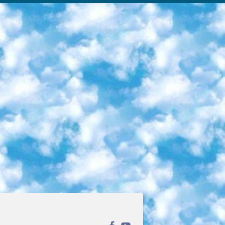
ека открытого доступа. Каталог площадки регулярно обрастает текстами статей из различных научных изданий. Сгруппированные по журналам и рубрикам публикации можно читать онлайн или скачивать целиком в PDF-формате. Проект нацелен на популяризацию науки за счёт открытого доступа к качественной информации. 6. «ПостНаука» На этом ресурсе публикуют подборки видеолекций, составленные экспертами из разных отраслей и объединённые общими темами. Среди них, к примеру, есть серии «Биоинформатика и геномика», «Культура средневековой Скандинавии» и Cinema Studies о теории кино. Каждая подборка лекций — логически связанная история, рассказанная экспертом от первого лица. Кроме того, на сайте появляются научно-образовательные статьи и тесты на разные темы. 7. «Newочём» Команда проекта «Newочём» отбирает самые интересные тексты из англоязычных СМИ и переводит те из них, за которые голосуют участники сообщества «ВКонтакте». По большей части это научно-популярные статьи. Редакторы придумывают лишь заголовки, в остальном содержание переводов соответствует оригиналам. Полные тексты можно читать прямо в социальной сети. 8. InternetUrok Онлайн-база материалов по основным дисциплинам школьной программы. Информация на сайте структурирована по классам, предметам и темам (урокам). Каждый урок состоит из видеолекций и конспектов. Есть также интерактивные тренажёры и тесты для закрепления пройденного материала. Даже если вы давно окончили школу, возможность повторить программу старших классов всегда может пригодиться. 9. Edutainme Ещё один ресурс об образовании. В отличие от Newtonew, как мне кажется, Edutainme больше ориентируется на представителей индустрии: педагогов, предпринимателей, разработчиков образовательных проектов. Но и любой, кто просто стремится к саморазвитию, найдёт на сайте много полезного и интересного для себя. Например, информацию о новых курсах и образовательных сервисах. 10. Newtonew Онлайн-медиа об образовании и обучении в широком смысле. Авторы Newtonew пишут об инструментах, заведениях, тактиках и стратегиях, которые помогают учить других и получать новые знания самостоятельно. На этой площадке вы найдёте новости, обзоры, аналитические мат