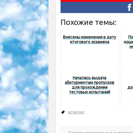
Похожие темы:
Внесены изменения в дату
По
итогового экзамена
нош
н
Началась выдача
абитуриентам пропусков
для прохождения
до
тестовых испытаний
аттестат
←
Список национальных и междуна