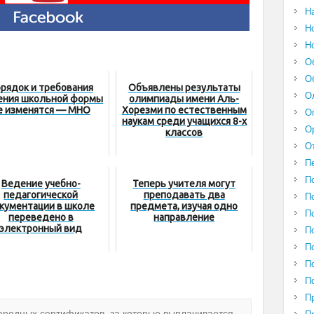
Н
Н
Н
О
О
рядок и требования
Объявлены результаты
О
ения школьной формы
олимпиады имени Аль-
е изменятся — МНО
Хорезми по естественным
О
наукам среди учащихся 8-х
О
классов
О
П
П
Ведение учебно-
Теперь учителя могут
педагогической
преподавать два
П
кументации в школе
предмета, изучая одно
П
переведено в
направление
электронный вид
П
П
П
П
П
родных сертификатов, за которые выплачивается