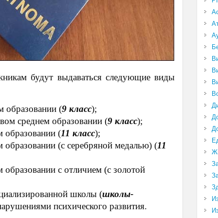
P
А
А
А
Б
В
В
кникам будут выдаваться следующие виды
В
В
Д
м образовании (
9 класс
);
Д
овом среднем образовании (
9 класс
);
Д
м образовании (
11 класс
);
Е
м образовании (с серебряной медалью) (
11
Ж
З
м образовании с отличием (с золотой
З
З
ециализированной школы (
школы-
И
 нарушениями психического развития.
И