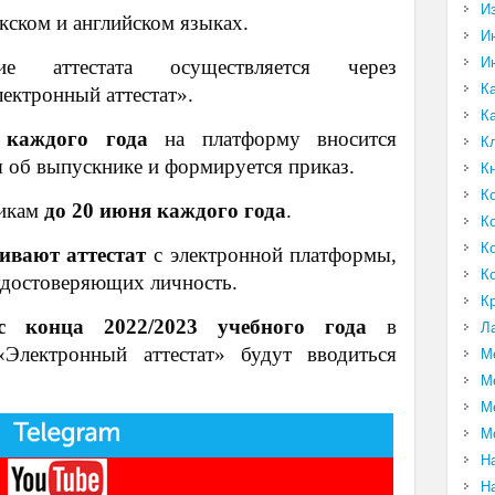
И
кском и английском языках.
И
И
 аттестата осуществляется через
К
ектронный аттестат».
К
 каждого года
на платформу вносится
К
 об выпускнике и формируется приказ.
К
К
никам
до 20 июня каждого года
.
К
К
ивают аттестат
с электронной платформы,
К
удостоверяющих личность.
К
с конца 2022/2023 учебного года
в
Л
Электронный аттестат» будут вводиться
М
М
М
М
Н
Н