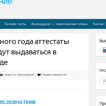
ание
Онлайн тесты
Календарно — тематические планы
Контакт
бного года аттестаты
Вы
ут выдаваться в
де
Что
Новости образования
Комментариев нет
Пои
ек тилида ўқиш
Пр