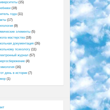
ниверситеты
(15)
чебники
(18)
читель года
(11)
акты
(17)
илология
(9)
имические элементы
(5)
кола мастерства
(18)
кольная документация
(26)
кольному психологу
(11)
лектронный журнал
(57)
нергосбережение
(4)
тимология
(16)
от день в истории
(7)
мор
(1)
акт