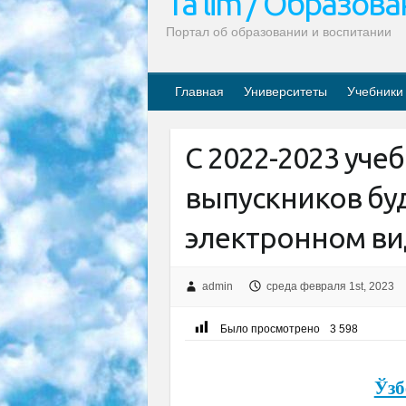
Ta’lim / Образов
Портал об образовании и воспитании
Главная
Университеты
Учебники
С 2022-2023 уче
выпускников буд
электронном ви
admin
среда февраля 1st, 2023
Было просмотрено
3 598
Ўзб