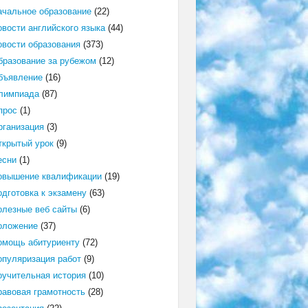
ачальное образование
(22)
овости английского языка
(44)
овости образования
(373)
бразование за рубежом
(12)
бъявление
(16)
лимпиада
(87)
прос
(1)
рганизация
(3)
ткрытый урок
(9)
есни
(1)
овышение квалификации
(19)
одготовка к экзамену
(63)
олезные веб сайты
(6)
оложение
(37)
омощь абитуриенту
(72)
опуляризация работ
(9)
оучительная история
(10)
равовая грамотность
(28)