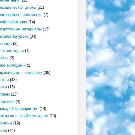
резентация
(22)
резидентская школа
(21)
рограммы / приложения
(7)
рофориентация
(14)
аздаточные материалы
(13)
азработка урока
(34)
еклама
(2)
ешение задач
(1)
казки
(2)
оюз молодёжи
(1)
прашивали — отвечаем
(35)
татьи
(43)
тихи
(13)
траны
(12)
тратегия
(4)
ценарий мероприятия
(18)
ексты на английском языке
(10)
ермины
(19)
есты
(44)