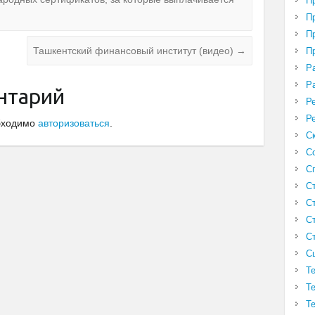
П
П
П
Ташкентский финансовый институт (видео)
→
П
Р
Р
нтарий
Р
Р
обходимо
авторизоваться
.
С
С
С
С
С
С
С
С
Т
Т
Т