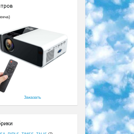
нтров
екча)
Заказать
брики