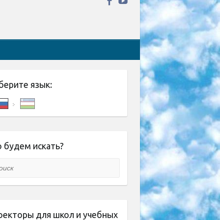
берите язык:
 будем искать?
ск
оекторы для школ и учебных