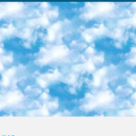
ка образовательный центр (Худайкулов Ш.) итоговый государственный аттестационный экзамен ориентирован на творческое и логическое мышление при подготовке базы материалов учитывать введение заданий. 5. Следует отметить, что: сертификат государственного образца о знании общеобразовательного предмета и как минимум национальный уровень B1 по предметам на иностранных языках, указанным в Приложении 2. или международно признанный сертификат эквивалентного уровня студенты, изучающие определенный предмет, освобождаются от экзамена; по соответствующим предметам запланирована итоговая государственная аттестация за день до дня, путем жеребьевки Рабочей группой (в письменной форме по предметам, проводимым в форме) из числа сформированных вариантов выбрано 2 варианта; 2 выбранных варианта экзамена анонсированы на официальном сайте министерства и все выпускники по всей стране на основе этих вариантов проводит итоговую государственную аттестацию. 6. Государственное образование учащихся средних общеобразовательных учреждений. знания в соответствии с квалификационными требованиями, которые необходимо приобрести на основании стандартов итоговый (выпускной) контроль для 9 и 11 классов в целях тестирования Экзамены (далее – экзамены) состоят из предметов, перечисленных в приложении 1. будет сделано. 7. Экзамены пройдут с 26 мая по 15 июня 2024 г. (кроме науки физического воспитания). 8. Физическая для учащихся 9 классов общесредних образовательных учреждений. Экзамены по предмету «Образование, квалификация медицина» 1-6 мая 2024 года. сотрудники перевести под присмотр (с отклонениями в физическом или умственном развитии) специализированная школа для детей, школы-интернаты и со сколиозом школы-интернаты санаторного типа для больных детей исключены). 9. Он был слепым, слабовидящим и имел нарушения опорно-двигательного аппарата. экзамены в специализированных школах и интернатах для детей должны проводиться исходя из требований, предъявляемых к общеобразовательным учреждениям (физкультура кроме науки). 10. Специализированная школа для глухих и слабослышащих детей. и экзамены в интернатах и быть реализован в виде письменного теста по математике. 11. Специальность для умственно отсталых детей. Для 9 класса Родной язык и литературное письмо Государственный язык (язык обучения – узбекский). для неклассов) написано Математическое письмо Письменная/устная история Узбекистана Физическое воспитание практично Итоговый контроль Для 11 класса Написание родного языка и литературы (эссе) Математическое письмо Узбекский язык (обучение на узбекском языке) не посещающее общее среднее образование для учреждений)/Образовательное учреждение выбор письменный и устный Иностранный язык письменный/устный Письменная/устная история Узбекистана *По выбору студента:  Химия  Физика  Основы государственного права  География 10 бесплатных образовательных ресурсов - Мы составили подборку онлайн-проектов с интерактивными упражнениями, видеолекциями и статьями. Они помогут вам обрести новые и освежить старые знания бесплатно. 1. «ИНТУИТ» Старейшая образовательная площадка Рунета. Здесь вы найдёте сотни текстовых и видеокурсов на десятки различных тем — от программирования до психологии. Многие курсы подготовлены российскими университетами и крупными международными компаниями вроде Intel и Microsoft. Самостоятельное обучение бесплатное, но желающие могут оплатить услуги персональных наставников. 2. «Смартия» знакомит с актуальными профессиями и подсказывает, как им обучаться. Выбрав заинтересовавшую вас специальность — SMM-специалист, фотограф, веб-дизайнер или другую, — увидите список необходимых для неё умений. Чтобы вы могли освоить их самостоятельно, для каждого умения площадка отображает подборку ссылок на учебные материалы. Хотя «Смартия» ориентируется на русскоязычную аудиторию, часть контента всё же доступна только на английском. 3. «Лекторий Физтеха» Проект Московского физико-технического института (Физтеха). С его помощью вы можете смотреть онлайн серии лекций, записанные на видео в этом вузе. В числе доступных предметов — физика, биология, химия, информационные технологии и другие. К некоторым лекциям администрация ресурса прилагает готовые конспекты, которые можно скачивать в PDF-формате. 4. ITMOcourses Онлайн-площадка Санкт-Петербургского национального исследовательского университета информационных технологий, механики и оптики (ИТМО). Ресурс предоставляет свободный доступ к курсам, разработанным в этом вузе. Каталог материалов разбит на четыре категории: «Оптические системы и технологии», «Приборостроение и робототехника», «Информационные технологии» и «Биотехнологии». Курсы состоят из видеолекций, интерактивных демонстраций и заданий. 5. «КиберЛенинка» Электронная научная библиот