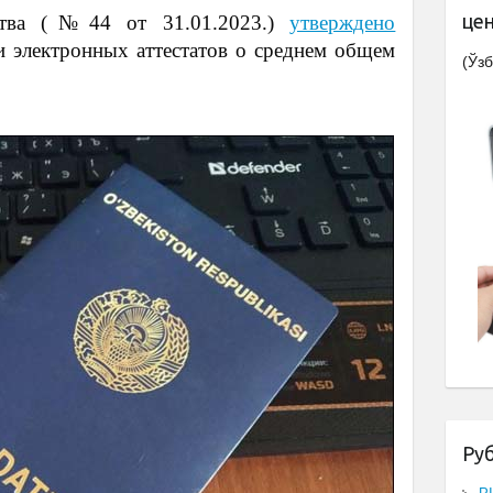
це
ьства (№44 от 31.01.2023.)
утверждено
 электронных аттестатов о среднем общем
(Ўзб
Ру