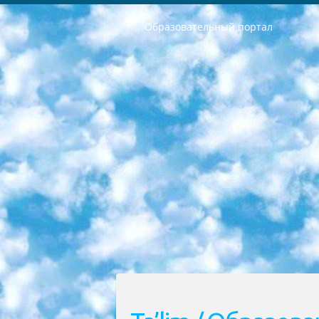
Образовательный портал
РЕСПУБЛИКА УЗБЕКИСТАН МИНИСТРЕРСТВО ДОШКОЛЬНОГО И ШКОЛЬНОГО ОБРАЗОВАНИЯ КОМАНДА в общеобразовательных учреждениях в 2023-2024 учебном году организация и проведение итоговой государственной аттестации обучающихся о Министра дошкольного и школьного образования Республики Узбекистан от 4 марта 2008 года (постановлением Минюста от 20 марта 2008 года № 1778 государственной регистрации) «Итоговое состояние учащихся общего среднего образования на основании положения об утверждении положения об аттестации общего среднего образования выпускной экзамен студентов в образовательных учреждениях в 2023-2024 учебном году В целях организации и прохождения аттестации приказываю: 1. Следующее: перечень предметов, по которым будет проводиться итоговая государственная аттестация и экзамен формы перевода согласно приложению 1; сертификаты международного образца, оценивающие уровень владения иностранными языками перечень согласно приложению 2; 2. Педагогический при специализированных образовательных учреждениях. научно-практический центр квалификации и международной оценки (Д.Давидова) 2024 г. До 25 марта: задания по предметам, по которым будет проводиться итоговая аттестация разработка и утверждение технических условий; итоговая аттестация на основании разработанного предметного задания разработка вопросов по предметам (устно и письменно), экзамен передача; общеобразовательные средние школы и специальные учебные заведения учащиеся выпускных классов школ и интернатов в агентской системе подготовка базы данных экзаменационных материалов и критериев оценки; перевод базы экзаменационных материалов на все языки обучения подать в Республиканский образовательный центр для изготовления; варианты экзаменов на основе разработанных контрольных материалов пусть будут поставлены задачи формирования. 3. Республиканский образовательный центр (Ш.Худайкулов) до 5 апреля 2024 года. до: база данных предоставленных экзаменационных материалов на все языки обучения перевод и экспертиза; для слепых, слабовидящих, глухих, слабослышащих и умственно отсталых детей учащиеся выпускных классов специализированных школ и школ-интернатов база данных экзаменационных материалов на всех преподаваемых языках подготовка критериев оценки; специализированные школы для умственно отсталых детей и технологии для учащихся выпускных классов школ-интернатов разработка соответствующих рекомендаций и критериев проведения ЕГЭ по естествознанию давать задания. 4. Педагогический при специализированных образовательных учреждениях. Научно-практический центр навыков и международной оценки (Д.Давидова), Республи