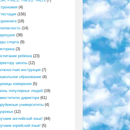
ISA, PIRLS, TIMSS, TALIS
(7)
строномия
(4)
ттестация
(156)
удиокнига
(18)
езопасность
(14)
идеоурок
(38)
иды спорта
(9)
икторина
(3)
оспитание ребёнка
(23)
иректору школы
(12)
олжностная инструкция
(7)
ошкольное образование
(4)
диницы измерения
(5)
изнь популярных людей
(19)
аместителю директора
(61)
арубежные университеты
(4)
доровье
(12)
зучаем английский язык!
(44)
зучаем корейский язык!
(5)