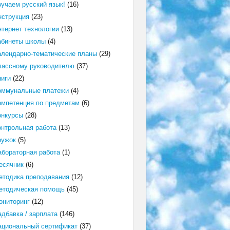
зучаем русский язык!
(16)
нструкция
(23)
нтернет технологии
(13)
абинеты школы
(4)
алендарно-тематические планы
(29)
лассному руководителю
(37)
ниги
(22)
оммунальные платежи
(4)
омпетенция по предметам
(6)
онкурсы
(28)
онтрольная работа
(13)
ружок
(5)
абораторная работа
(1)
есячник
(6)
етодика преподавания
(12)
етодическая помощь
(45)
ониторинг
(12)
адбавка / зарплата
(146)
ациональный сертификат
(37)