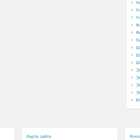
У
У
У
Ф
Ф
Х
Ш
Ш
Ш
Э
Э
Э
Эт
Ю
Карта сайта
Конт