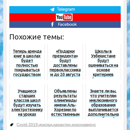
Похожие темы:
Теперь аренда
«Подарки
Школы в
книг в школах
президента»
Узбекистане
будет
будут
будут
полностью
доставлены
оцениваться на
покрываться
первоклассника
основе
государством
м до 20 августа
критериев
«Современная
школа»
Учащиеся
Объявлены
Знаете ли вы,
старших
результаты
что учителям
классов школ
олимпиады
инклюзивного
будут изучать
имени Аль-
образования
электротехнику
Хорезми по
выплачивается
на уроках
естественным
дополнительна
технологии
наукам среди
я надбавка?
учащихся 8-х
Covid-2019
,
доклад
,
карантин
,
коронавирус
классов