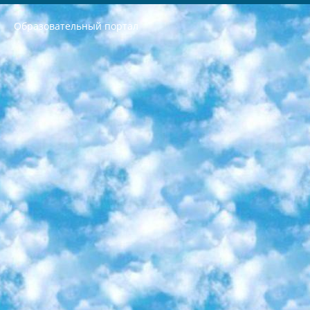
Образовательный портал
РЕСПУБЛИКА УЗБЕКИСТАН МИНИСТРЕРСТВО ДОШКОЛЬНОГО И ШКОЛЬНОГО ОБРАЗОВАНИЯ КОМАНДА в общеобразовательных учреждениях в 2023-2024 учебном году организация и проведение итоговой государственной аттестации обучающихся о Министра дошкольного и школьного образования Республики Узбекистан от 4 марта 2008 года (постановлением Минюста от 20 марта 2008 года № 1778 государственной регистрации) «Итоговое состояние учащихся общего среднего образования на основании положения об утверждении положения об аттестации общего среднего образования выпускной экзамен студентов в образовательных учреждениях в 2023-2024 учебном году В целях организации и прохождения аттестации приказываю: 1. Следующее: перечень предметов, по которым будет проводиться итоговая государственная аттестация и экзамен формы перевода согласно приложению 1; сертификаты международного образца, оценивающие уровень владения иностранными языками перечень согласно приложению 2; 2. Педагогический при специализированных образовательных учреждениях. научно-практический центр квалификации и международной оценки (Д.Давидова) 2024 г. До 25 марта: задания по предметам, по которым будет проводиться итоговая аттестация разработка и утверждение технических условий; итоговая аттестация на основании разработанного предметного задания разработка вопросов по предметам (устно и письменно), экзамен передача; общеобразовательные средние школы и специальные учебные заведения учащиеся выпускных классов школ и интернатов в агентской системе подготовка базы данных экзаменационных материалов и критериев оценки; перевод базы экзаменационных материалов на все языки обучения подать в Республиканский образовательный центр для изготовления; варианты экзаменов на основе разработанных контрольных материалов пусть будут поставлены задачи формирования. 3. Республиканский образовательный центр (Ш.Худайкулов) до 5 апреля 2024 года. до: база данных предоставленных экзаменационных материалов на все языки обучения перевод и экспертиза; для слепых, слабовидящих, глухих, слабослышащих и умственно отсталых детей учащиеся выпускных классов специализированных школ и школ-интернатов база данных экзаменационных материалов на всех преподаваемых языках подготовка критериев оценки; специализированные школы для умственно отсталых детей и технологии для учащихся выпускных классов школ-интернатов разработка соответствующих рекомендаций и критериев проведения ЕГЭ по естествознанию давать задания. 4. Педагогический при специализированных образовательных учреждениях. Научно-практический центр навыков и международной оценки (Д.Давидова), Республика образовательный центр (Худайкулов Ш.) итоговый государственный аттестационный экзамен ориентирован на творческое и логическое мышление при подготовке базы материалов учитывать введение заданий. 5. Следует отметить, что: сертификат государственного образца о знании общеобразовательного предмета и как минимум национальный уровень B1 по предметам на иностранных языках, указанным в Приложении 2. или международно признанный сертификат эквивалентного уровня студенты, изучающие определенный предмет, освобождаются от экзамена; по соответствующим предметам запланирована итоговая государственная аттестация за день до дня, путем жеребьевки Рабочей группой (в письменной форме по предметам, проводимым в форме) из числа сформированных вариантов выбрано 2 варианта; 2 выбранных варианта экзамена анонсированы на официальном сайте министерства и все выпускники по всей стране на основе этих вариантов проводит итоговую государственную аттестацию. 6. Государственное образование учащихся средних общеобразовательных учреждений. знания в соответствии с квалификационными требованиями, которые необходимо приобрести на основании стандартов итоговый (выпускной) контроль для 9 и 11 классов в целях тестирования Экзамены (далее – экзамены) состоят из предметов, перечисленных в приложении 1. будет сделано. 7. Экзамены пройдут с 26 мая по 15 июня 2024 г. (кроме науки физического воспитания). 8. Физическая для учащихся 9 классов общесредних образовательных учреждений. Экзамены по предмету «Образование, квалификация медицина» 1-6 мая 2024 года. сотрудники перевести под присмотр (с отклонениями в физическом или умственном развитии) специализированная школа для детей, школы-интернаты и со сколиозом школы-интернаты санаторного типа для больных детей исключены). 9. Он был слепым, слабовидящим и имел нарушения опорно-двигательного аппарата. экзамены в специализированных школах и интернатах для детей должны проводиться исходя из требований, предъявляемых к общеобразовательным учреждениям (физкультура кроме науки). 10. Специализированная школа для глухих и слабослышащих детей. и экзамены в интернатах и быть реализован в виде письменного теста по математике. 11. Специальность для умственно отсталых детей. Для 9 класса Родной язык и литературное письмо Государственный язык (язык обучения – узбекский). для неклассов) написано Математическое письмо Письменная/устная история Узбекистана Физическое воспитание практично Итоговый контроль Для 11 класса Написание родного языка и литературы (эссе) Математическое письмо Узбекский язык (обучение на узбекском языке) не посещающее общее среднее образование для учреждений)/Образовательное учреждение выбор письменный и устный Иностранный язык письменный/устный Письменная/устная история Узбекистана *По выбору студента:  Химия  Физика  Основы государственного права  География 10 бесплатных образовательных ресурсов - Мы составили подборку онлайн-проектов с интерактивными упражнениями, видеолекциями и статьями. Они помогут вам обрести новые и освежить старые знания бесплатно. 1. «ИНТУИТ» Старейшая образовательная площадка Рунета. Здесь вы найдёте сотни текстовых и видеокурсов на десятки различных тем — от программирования до психологии. Многие курсы подготовлены российскими университетами и крупными международными компаниями вроде Intel и Microsoft. Самостоятельное обучение бесплатное, но желающие могут оплатить услуги персональных наставников. 2. «Смартия» знакомит с актуальными профессиями и подсказывает, как им обучаться. Выбрав заинтересовавшую вас специальность — SMM-специалист, фотограф, веб-дизайнер или другую, — увидите список необходимых для неё умений. Чтобы вы могли освоить их самостоятельно, для каждого умения площадка отображает подборку ссылок на учебные материалы. Хотя «Смартия» ориентируется на русскоязычную аудиторию, часть контента всё же доступна только на английском. 3. «Лекторий Физтеха» Проект Московского физико-технического института (Физтеха). С его помощью вы можете смотреть онлайн серии лекций, записанные на видео в этом вузе. В числе доступных предметов — физика, биология, химия, информационные технологии и другие. К некоторым лекциям администрация ресурса прилагает готовые конспекты, которые можно скачивать в PDF-формате. 4. ITMOcourses Онлайн-площадка Санкт-Петербургского национального исследовательского университета информационных технологий, механики и оптики (ИТМО). Ресурс предоставляет свободный доступ к курсам, разработанным в этом вузе. Каталог материалов разбит на четыре категории: «Оптические системы и технологии», «Приборостроение и робототехника», «Информационные технологии» и «Биотехнологии». Курсы состоят из видеолекций, интерактивных демонстраций и заданий. 5. «КиберЛенинка» Электронная научная библиотека открытого доступа. Каталог площадки регулярно обрастает текстами статей из различных научных изданий. Сгруппированные по журналам и рубрикам публикации можно читать онлайн или скачивать целиком в PDF-формате. Проект нацелен на популяризацию науки за счёт открытого доступа к качественной информации. 6. «ПостНаука» На этом ресурсе публикуют подборки видеолекций, составленные экспертами из разных отраслей и объединённые общими темами. Среди них, к примеру, есть серии «Биоинформатика и геномика», «Культура средневековой Скандинавии» и Cinema Studies о теории кино. Каждая подборка лекций — логически связанная история, рассказанная экспертом от первого лица. Кроме того, на сайте появляются научно-образовательные статьи и тесты на разные темы. 7. «Newочём» Команда проекта «Newочём» отбирает самые интересные тексты из англоязычных СМИ и переводит те из них, за которые голосуют участники сообщества «ВКонтакте». По большей части это научно-популярные статьи. Редакторы придумывают лишь заголовки, в остальном содержание переводов соответствует оригиналам. Полные тексты можно читать прямо в социальной сети. 8. InternetUrok Онлайн-база материалов по основным дисциплинам школьной программы. Информация на сайте структурирована по классам, предметам и темам (урокам). Каждый урок состоит из видеолекций и конспектов. Есть также интерактивные тренажёры и тесты для закрепления пройденного материала. Даже если вы давно окончили школу, возможность повторить программу старших классов всегда может пригодиться. 9. Edutainme Ещё один ресурс об образовании. В отличие от Newtonew, как мне кажется, Edutainme больше ориентируется на представителей индустрии: педагогов, предпринимателей, разработчиков образовательных проектов. Но и любой, кто просто стремится к саморазвитию, найдёт на сайте много полезного и интересного для себя. Например, информацию о новых курсах и образовательных сервисах. 10. Newtonew Онлайн-медиа об образовании и обучении в широком смысле. Авторы Newtonew пишут об инструментах, заведениях, тактиках и стратегиях, которые помогают учить других и получать новые знания самостоятельно. На этой площадке вы найдёте новости, обзоры, аналитические мат