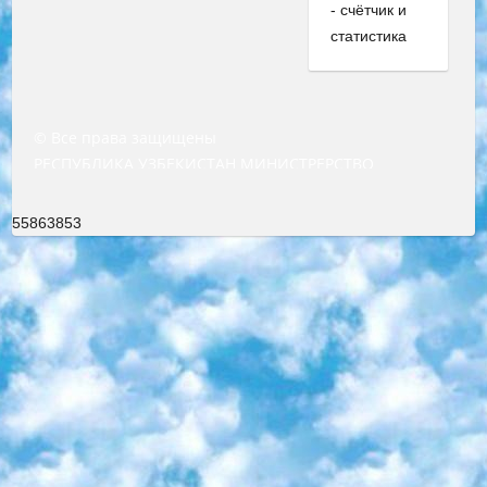
© Все права защищены
РЕСПУБЛИКА УЗБЕКИСТАН МИНИСТРЕРСТВО ДОШКОЛЬНОГО И ШКОЛЬНОГО ОБРАЗОВАНИЯ КОМАНДА в общеобразовательных учреждениях в 2023-2024 учебном году организация и проведение итоговой государственной аттестации обучающихся о Министра дошкольного и школьного образования Республики Узбекистан от 4 марта 2008 года (постановлением Минюста от 20 марта 2008 года № 1778 государственной регистрации) «Итоговое состояние учащихся общего среднего образования на основании положения об утверждении положения об аттестации общего среднего образования выпускной экзамен студентов в образовательных учреждениях в 2023-2024 учебном году В целях организации и прохождения аттестации приказываю: 1. Следующее: перечень предметов, по которым будет проводиться итоговая государственная аттестация и экзамен формы перевода согласно приложению 1; сертификаты международного образца, оценивающие уровень владения иностранными языками перечень согласно приложению 2; 2. Педагогический при специализированных образовательных учреждениях. научно-практический центр квалификации и международной оценки (Д.Давидова) 2024 г. До 25 марта: задания по предметам, по которым будет проводиться итоговая аттестация разработка и утверждение технических условий; итоговая аттестация на основании разработанного предметного задания разработка вопросов по предметам (устно и письменно), экзамен передача; общеобразовательные средние школы и специальные учебные заведения учащиеся выпускных классов школ и интернатов в агентской системе подготовка базы данных экзаменационных материалов и критериев оценки; перевод базы экзаменационных материалов на все языки обучения подать в Республиканский образовательный центр для изготовления; варианты экзаменов на основе разработанных контрольных материалов пусть будут поставлены задачи формирования. 3. Республиканский образовательный центр (Ш.Худайкулов) до 5 апреля 2024 года. до: база данных предоставленных экзаменационных материалов на все языки обучения перевод и экспертиза; для слепых, слабовидящих, глухих, слабослышащих и умственно отсталых детей учащиеся выпускных классов специализированных школ и школ-интернатов база данных экзаменационных материалов на всех преподаваемых языках подготовка критериев оценки; специализированные школы для умственно отсталых детей и технологии для учащихся выпускных классов школ-интернатов разработка соответствующих рекомендаций и критериев проведения ЕГЭ по естествознанию давать задания. 4. Педагогический при специализированных образовательных учреждениях. Научно-практический центр навыков и международной оценки (Д.Давидова), Республика образовательный центр (Худайкулов Ш.) итоговый государственный аттестационный экзамен ориентирован на творческое и логическое мышление при подготовке базы материалов учитывать введение заданий. 5. Следует отметить, что: сертификат государственного образца о знании общеобразовательного предмета и как минимум национальный уровень B1 по предметам на иностранных языках, указанным в Приложении 2. или международно признанный сертификат эквивалентного уровня студенты, изучающие определенный предмет, освобождаются от экзамена; по соответствующим предметам запланирована итоговая государственная аттестация за день до дня, путем жеребьевки Рабочей группой (в письменной форме по предметам, проводимым в форме) из числа сформированных вариантов выбрано 2 варианта; 2 выбранных варианта экзамена анонсированы на официальном сайте министерства и все выпускники по всей стране на основе этих вариантов проводит итоговую государственную аттестацию. 6. Государственное образование учащихся средних общеобразовательных учреждений. знания в соответствии с квалификационными требованиями, которые необходимо приобрести на основании стандартов итоговый (выпускной) контроль для 9 и 11 классов в целях тестирования Экзамены (далее – экзамены) состоят из предметов, перечисленных в приложении 1. будет сделано. 7. Экзамены пройдут с 26 мая по 15 июня 2024 г. (кроме науки физического воспитания). 8. Физическая для учащихся 9 классов общесредних образовательных учреждений. Экзамены по предмету «Образование, квалификация медицина» 1-6 мая 2024 года. сотрудники перевести под присмотр (с отклонениями в физическом или умственном развитии) специализированная школа для детей, школы-интернаты и со сколиозом школы-интернаты санаторного типа для больных детей исключены). 9. Он был слепым, слабовидящим и имел нарушения опорно-двигательного аппарата. экзамены в специализированных школах и интернатах для детей должны проводиться исходя из требований, предъявляемых к общеобразовательным учреждениям (физкультура кроме науки). 10. Специализированная школа для глухих и слабослышащих детей. и экзамены в интернатах и быть реализован в виде письменного теста по математике. 11. Специальность для умственно отсталых детей. Для 9 класса Родной язык и литературное письмо Государственный язык (язык обучения – узбекский). для неклассов) написано Математическое письмо Письменная/устная история Узбекистана Физическое воспитание практично Итоговый контроль Для 11 класса Написание родного языка и литературы (эссе) Математическое письмо Узбекский язык (обучение на узбекском языке) не посещающее общее среднее образование для учреждений)/Образовательное учреждение выбор письменный и устный Иностранный язык письменный/устный Письменная/устная история Узбекистана *По выбору студента:  Химия  Физика  Основы государственного права  География 10 бесплатных образовательных ресурсов - Мы составили подборку онлайн-проектов с интерактивными упражнениями, видеолекциями и статьями. Они помогут вам обрести новые и освежить старые знания бесплатно. 1. «ИНТУИТ» Старейшая образовательная площадка Рунета. Здесь вы найдёте сотни текстовых и видеокурсов на десятки различных тем — от программирования до психологии. Многие курсы подготовлены российскими университетами и крупными международными компаниями вроде Intel и Microsoft. Самостоятельное обучение бесплатное, но желающие могут оплатить услуги персональных наставников. 2. «Смартия» знакомит с актуальными профессиями и подсказывает, как им обучаться. Выбрав заинтересовавшую вас специальность — SMM-специалист, фотограф, веб-дизайнер или другую, — увидите список необходимых для неё умений. Чтобы вы могли освоить их самостоятельно, для каждого умения площадка отображает подборку ссылок на учебные материалы. Хотя «Смартия» ориентируется на русскоязычную аудиторию, часть контента всё же доступна только на английском. 3. «Лекторий Физтеха» Проект Московского физико-технического института (Физтеха). С его помощью вы можете смотреть онлайн серии лекций, записанные на видео в этом вузе. В числе доступных предметов — физика, биология, химия, информационные технологии и другие. К некоторым лекциям администрация ресурса прилагает готовые конспекты, которые можно скачивать в PDF-формате. 4. ITMOcourses Онлайн-площадка Санкт-Петербургского национального исследовательского университета информационных технологий, механики и оптики (ИТМО). Ресурс предоставляет свободный доступ к курсам, разработанным в этом вузе. Каталог материалов разбит на четыре категории: «Оптические системы и технологии», «Приборостроение и робототехника», «Информационные технологии» и «Биотехнологии». Курсы состоят из видеолекций, интерактивных демонстраций и заданий. 5. «КиберЛенинка» Электронная научная библиотека открытого доступа. Каталог площадки регулярно обрастает текстами статей из различных научных изданий. Сгруппированные по журналам и рубрикам публикации можно читать онлайн или скачивать целиком в PDF-формате. Проект нацелен на популяризацию науки за счёт открытого доступа к качественной информации. 6. «ПостНаука» На этом ресурсе публикуют подборки видеолекций, составленные экспертами из разных отраслей и объединённые общими темами. Среди них, к примеру, есть серии «Биоинформатика и геномика», «Культура средневековой Скандинавии» и Cinema Studies о теории кино. Каждая подборка лекций — логически связанная история, рассказанная экспертом от первого лица. Кроме того, на сайте появляются научно-образовательные статьи и тесты на разные темы. 7. «Newочём» Команда проекта «Newочём» отбирает самые интересные тексты из англоязычных СМИ и переводит те из них, за которые голосуют участники сообщества «ВКонтакте». По большей части это научно-популярные статьи. Редакторы придумывают лишь заголовки, в остальном содержание переводов соответствует оригиналам. Полные тексты можно читать прямо в социальной сети. 8. InternetUrok Онлайн-база материалов по основным дисциплинам школьной программы. Информация на сайте структурирована по классам, предметам и темам (урокам). Каждый урок состоит из видеолекций и конспектов. Есть также интерактивные тренажёры и тесты для закрепления пройденного материала. Даже если вы давно окончили школу, возможность повторить программу старших классов всегда может пригодиться. 9. Edutainme Ещё один ресурс об образовании. В отличие от Newtonew, как мне кажется, Edutainme больше ориентируется на представителей индустрии: педагогов, предпринимателей, разработчиков образовательных проектов. Но и любой, кто просто стремится к саморазвитию, найдёт на сайте много полезного и интересного для себя. Например, информацию о новых курсах и образовательных сервисах. 10. Newtonew Онлайн-медиа об образовании и обучении в широком смысле. Авторы Newtonew пишут об инструментах, заведениях, тактиках и стратегиях, которые помогают учить других и получать новые знания самостоятельно. На этой площадке вы найдёте новости, обзоры, аналитические мате
55863853