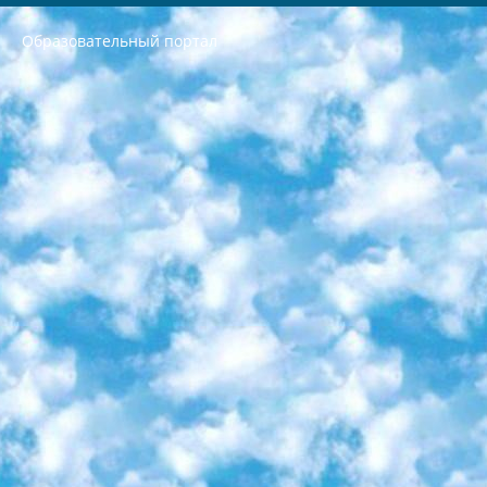
Образовательный портал
РЕСПУБЛИКА УЗБЕКИСТАН МИНИСТРЕРСТВО ДОШКОЛЬНОГО И ШКОЛЬНОГО ОБРАЗОВАНИЯ КОМАНДА в общеобразовательных учреждениях в 2023-2024 учебном году организация и проведение итоговой государственной аттестации обучающихся о Министра дошкольного и школьного образования Республики Узбекистан от 4 марта 2008 года (постановлением Минюста от 20 марта 2008 года № 1778 государственной регистрации) «Итоговое состояние учащихся общего среднего образования на основании положения об утверждении положения об аттестации общего среднего образования выпускной экзамен студентов в образовательных учреждениях в 2023-2024 учебном году В целях организации и прохождения аттестации приказываю: 1. Следующее: перечень предметов, по которым будет проводиться итоговая государственная аттестация и экзамен формы перевода согласно приложению 1; сертификаты международного образца, оценивающие уровень владения иностранными языками перечень согласно приложению 2; 2. Педагогический при специализированных образовательных учреждениях. научно-практический центр квалификации и международной оценки (Д.Давидова) 2024 г. До 25 марта: задания по предметам, по которым будет проводиться итоговая аттестация разработка и утверждение технических условий; итоговая аттестация на основании разработанного предметного задания разработка вопросов по предметам (устно и письменно), экзамен передача; общеобразовательные средние школы и специальные учебные заведения учащиеся выпускных классов школ и интернатов в агентской системе подготовка базы данных экзаменационных материалов и критериев оценки; перевод базы экзаменационных материалов на все языки обучения подать в Республиканский образовательный центр для изготовления; варианты экзаменов на основе разработанных контрольных материалов пусть будут поставлены задачи формирования. 3. Республиканский образовательный центр (Ш.Худайкулов) до 5 апреля 2024 года. до: база данных предоставленных экзаменационных материалов на все языки обучения перевод и экспертиза; для слепых, слабовидящих, глухих, слабослышащих и умственно отсталых детей учащиеся выпускных классов специализированных школ и школ-интернатов база данных экзаменационных материалов на всех преподаваемых языках подготовка критериев оценки; специализированные школы для умственно отсталых детей и технологии для учащихся выпускных классов школ-интернатов разработка соответствующих рекомендаций и критериев проведения ЕГЭ по естествознанию давать задания. 4. Педагогический при специализированных образовательных учреждениях. Научно-практический центр навыков и международной оценки (Д.Давидова), Республика образовательный центр (Худайкулов Ш.) итоговый государственный аттестационный экзамен ориентирован на творческое и логическое мышление при подготовке базы материалов учитывать введение заданий. 5. Следует отметить, что: сертификат государственного образца о знании общеобразовательного предмета и как минимум национальный уровень B1 по предметам на иностранных языках, указанным в Приложении 2. или международно признанный сертификат эквивалентного уровня студенты, изучающие определенный предмет, освобождаются от экзамена; по соответствующим предметам запланирована итоговая государственная аттестация за день до дня, путем жеребьевки Рабочей группой (в письменной форме по предметам, проводимым в форме) из числа сформированных вариантов выбрано 2 варианта; 2 выбранных варианта экзамена анонсированы на официальном сайте министерства и все выпускники по всей стране на основе этих вариантов проводит итоговую государственную аттестацию. 6. Государственное образование учащихся средних общеобразовательных учреждений. знания в соответствии с квалификационными требованиями, которые необходимо приобрести на основании стандартов итоговый (выпускной) контроль для 9 и 11 классов в целях тестирования Экзамены (далее – экзамены) состоят из предметов, перечисленных в приложении 1. будет сделано. 7. Экзамены пройдут с 26 мая по 15 июня 2024 г. (кроме науки физического воспитания). 8. Физическая для учащихся 9 классов общесредних образовательных учреждений. Экзамены по предмету «Образование, квалификация медицина» 1-6 мая 2024 года. сотрудники перевести под присмотр (с отклонениями в физическом или умственном развитии) специализированная школа для детей, школы-интернаты и со сколиозом школы-интернаты санаторного типа для больных детей исключены). 9. Он был слепым, слабовидящим и имел нарушения опорно-двигательного аппарата. экзамены в специализированных школах и интернатах для детей должны проводиться исходя из требований, предъявляемых к общеобразовательным учреждениям (физкультура кроме науки). 10. Специализированная школа для глухих и слабослышащих детей. и экзамены в интернатах и быть реализован в виде письменного теста по математике. 11. Специальность для умственно отсталых детей. Для 9 класса Родной язык и литературное письмо Государственный язык (язык обучения – узбекский). для неклассов) написано Математическое письмо Письменная/устная история Узбекистана Физическое воспитание практично Итоговый контроль Для 11 класса Написание родного языка и литературы (эссе) Математическое письмо Узбекский язык (обучение на узбекском языке) не посещающее общее среднее образование для учреждений)/Образовательное учреждение выбор письменный и устный Иностранный язык письменный/устный Письменная/устная история Узбекистана *По выбору студента:  Химия  Физика  Основы государственного права  География 10 бесплатных образовательных ресурсов - Мы составили подборку онлайн-проектов с интерактивными упражнениями, видеолекциями и статьями. Они помогут вам обрести новые и освежить старые знания бесплатно. 1. «ИНТУИТ» Старейшая образовательная площадка Рунета. Здесь вы найдёте сотни текстовых и видеокурсов на десятки различных тем — от программирования до психологии. Многие курсы подготовлены российскими университетами и крупными международными компаниями вроде Intel и Microsoft. Самостоятельное обучение бесплатное, но желающие могут оплатить услуги персональных наставников. 2. «Смартия» знакомит с актуальными профессиями и подсказывает, как им обучаться. Выбрав заинтересовавшую вас специальность — SMM-специалист, фотограф, веб-дизайнер или другую, — увидите список необходимых для неё умений. Чтобы вы могли освоить их самостоятельно, для каждого умения площадка отображает подборку ссылок на учебные материалы. Хотя «Смартия» ориентируется на русскоязычную аудиторию, часть контента всё же доступна только на английском. 3. «Лекторий Физтеха» Проект Московского физико-технического института (Физтеха). С его помощью вы можете смотреть онлайн серии лекций, записанные на видео в этом вузе. В числе доступных предметов — физика, биология, химия, информационные технологии и другие. К некоторым лекциям администрация ресурса прилагает готовые конспекты, которые можно скачивать в PDF-формате. 4. ITMOcourses Онлайн-площадка Санкт-Петербургского национального исследовательского университета информационных технологий, механики и оптики (ИТМО). Ресурс предоставляет свободный доступ к курсам, разработанным в этом вузе. Каталог материалов разбит на четыре категории: «Оптические системы и технологии», «Приборостроение и робототехника», «Информационные технологии» и «Биотехнологии». Курсы состоят из видеолекций, интерактивных демонстраций и заданий. 5. «КиберЛенинка» Электронная научная библиотека открытого доступа. Каталог площадки регулярно обрастает текстами статей из различных научных изданий. Сгруппированные по журналам и рубрикам публикации можно читать онлайн или скачивать целиком в PDF-формате. Проект нацелен на популяризацию науки за счёт открытого доступа к качественной информации. 6. «ПостНаука» На этом ресурсе публикуют подборки видеолекций, составленные экспертами из разных отраслей и объединённые общими темами. Среди них, к примеру, есть серии «Биоинформатика и геномика», «Культура средневековой Скандинавии» и Cinema Studies о теории кино. Каждая подборка лекций — логически связанная история, рассказанная экспертом от первого лица. Кроме того, на сайте появляются научно-образовательные статьи и тесты на разные темы. 7. «Newочём» Команда проекта «Newочём» отбирает самые интересные тексты из англоязычных СМИ и переводит те из них, за которые голосуют участники сообщества «ВКонтакте». По большей части это научно-популярные статьи. Редакторы придумывают лишь заголовки, в остальном содержание переводов соответствует оригиналам. Полные тексты можно читать прямо в социальной сети. 8. InternetUrok Онлайн-база материалов по основным дисциплинам школьной программы. Информация на сайте структурирована по классам, предметам и темам (урокам). Каждый урок состоит из видеолекций и конспектов. Есть также интерактивные тренажёры и тесты для закрепления пройденного материала. Даже если вы давно окончили школу, возможность повторить программу старших классов всегда может пригодиться. 9. Edutainme Ещё один ресурс об образовании. В отличие от Newtonew, как мне кажется, Edutainme больше ориентируется на представителей индустрии: педагогов, предпринимателей, разработчиков образовательных проектов. Но и любой, кто просто стремится к саморазвитию, найдёт на сайте много полезного и интересного для себя. Например, информацию о новых курсах и образовательных сервисах. 10. Newtonew Онлайн-медиа об образовании и обучении в широком смысле. Авторы Newtonew пишут об инструментах, заведениях, тактиках и стратегиях, которые помогают учить других и получать новые знания самостоятельно. На этой площадке вы найдёте новости, обзоры, аналитические мат