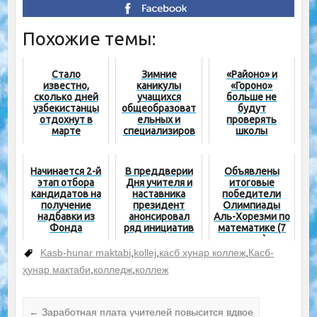
Похожие темы:
Стало
Зимние
«Районо» и
известно,
каникулы
«Гороно»
сколько дней
учащихся
больше не
узбекистанцы
общеобразоват
будут
отдохнут в
ельных и
проверять
марте
специализиров
школы
анных школ
будут
продлены
Начинается 2-й
В преддверии
Объявлены
этап отбора
Дня учителя и
итоговые
кандидатов на
наставника
победители
получение
президент
Олимпиады
надбавки из
анонсировал
Аль-Хорезми по
Фонда
ряд инициатив
математике (7
министра
в поддержку
класс)
педагогов
Kasb-hunar maktabi
,
kollej
,
касб хунар коллеж
,
Касб-
ҳунар мактаби
,
колледж
,
коллеж
←
Заработная плата учителей повысится вдвое