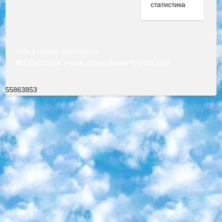
© Все права защищены
РЕСПУБЛИКА УЗБЕКИСТАН МИНИСТРЕРСТВО ДОШКОЛЬНОГО И ШКОЛЬНОГО ОБРАЗОВАНИЯ КОМАНДА в общеобразовательных учреждениях в 2023-2024 учебном году организация и проведение итоговой государственной аттестации обучающихся о Министра дошкольного и школьного образования Республики Узбекистан от 4 марта 2008 года (постановлением Минюста от 20 марта 2008 года № 1778 государственной регистрации) «Итоговое состояние учащихся общего среднего образования на основании положения об утверждении положения об аттестации общего среднего образования выпускной экзамен студентов в образовательных учреждениях в 2023-2024 учебном году В целях организации и прохождения аттестации приказываю: 1. Следующее: перечень предметов, по которым будет проводиться итоговая государственная аттестация и экзамен формы перевода согласно приложению 1; сертификаты международного образца, оценивающие уровень владения иностранными языками перечень согласно приложению 2; 2. Педагогический при специализированных образовательных учреждениях. научно-практический центр квалификации и международной оценки (Д.Давидова) 2024 г. До 25 марта: задания по предметам, по которым будет проводиться итоговая аттестация разработка и утверждение технических условий; итоговая аттестация на основании разработанного предметного задания разработка вопросов по предметам (устно и письменно), экзамен передача; общеобразовательные средние школы и специальные учебные заведения учащиеся выпускных классов школ и интернатов в агентской системе подготовка базы данных экзаменационных материалов и критериев оценки; перевод базы экзаменационных материалов на все языки обучения подать в Республиканский образовательный центр для изготовления; варианты экзаменов на основе разработанных контрольных материалов пусть будут поставлены задачи формирования. 3. Республиканский образовательный центр (Ш.Худайкулов) до 5 апреля 2024 года. до: база данных предоставленных экзаменационных материалов на все языки обучения перевод и экспертиза; для слепых, слабовидящих, глухих, слабослышащих и умственно отсталых детей учащиеся выпускных классов специализированных школ и школ-интернатов база данных экзаменационных материалов на всех преподаваемых языках подготовка критериев оценки; специализированные школы для умственно отсталых детей и технологии для учащихся выпускных классов школ-интернатов разработка соответствующих рекомендаций и критериев проведения ЕГЭ по естествознанию давать задания. 4. Педагогический при специализированных образовательных учреждениях. Научно-практический центр навыков и международной оценки (Д.Давидова), Республика образовательный центр (Худайкулов Ш.) итоговый государственный аттестационный экзамен ориентирован на творческое и логическое мышление при подготовке базы материалов учитывать введение заданий. 5. Следует отметить, что: сертификат государственного образца о знании общеобразовательного предмета и как минимум национальный уровень B1 по предметам на иностранных языках, указанным в Приложении 2. или международно признанный сертификат эквивалентного уровня студенты, изучающие определенный предмет, освобождаются от экзамена; по соответствующим предметам запланирована итоговая государственная аттестация за день до дня, путем жеребьевки Рабочей группой (в письменной форме по предметам, проводимым в форме) из числа сформированных вариантов выбрано 2 варианта; 2 выбранных варианта экзамена анонсированы на официальном сайте министерства и все выпускники по всей стране на основе этих вариантов проводит итоговую государственную аттестацию. 6. Государственное образование учащихся средних общеобразовательных учреждений. знания в соответствии с квалификационными требованиями, которые необходимо приобрести на основании стандартов итоговый (выпускной) контроль для 9 и 11 классов в целях тестирования Экзамены (далее – экзамены) состоят из предметов, перечисленных в приложении 1. будет сделано. 7. Экзамены пройдут с 26 мая по 15 июня 2024 г. (кроме науки физического воспитания). 8. Физическая для учащихся 9 классов общесредних образовательных учреждений. Экзамены по предмету «Образование, квалификация медицина» 1-6 мая 2024 года. сотрудники перевести под присмотр (с отклонениями в физическом или умственном развитии) специализированная школа для детей, школы-интернаты и со сколиозом школы-интернаты санаторного типа для больных детей исключены). 9. Он был слепым, слабовидящим и имел нарушения опорно-двигательного аппарата. экзамены в специализированных школах и интернатах для детей должны проводиться исходя из требований, предъявляемых к общеобразовательным учреждениям (физкультура кроме науки). 10. Специализированная школа для глухих и слабослышащих детей. и экзамены в интернатах и быть реализован в виде письменного теста по математике. 11. Специальность для умственно отсталых детей. Для 9 класса Родной язык и литературное письмо Государственный язык (язык обучения – узбекский). для неклассов) написано Математическое письмо Письменная/устная история Узбекистана Физическое воспитание практично Итоговый контроль Для 11 класса Написание родного языка и литературы (эссе) Математическое письмо Узбекский язык (обучение на узбекском языке) не посещающее общее среднее образование для учреждений)/Образовательное учреждение выбор письменный и устный Иностранный язык письменный/устный Письменная/устная история Узбекистана *По выбору студента:  Химия  Физика  Основы государственного права  География 10 бесплатных образовательных ресурсов - Мы составили подборку онлайн-проектов с интерактивными упражнениями, видеолекциями и статьями. Они помогут вам обрести новые и освежить старые знания бесплатно. 1. «ИНТУИТ» Старейшая образовательная площадка Рунета. Здесь вы найдёте сотни текстовых и видеокурсов на десятки различных тем — от программирования до психологии. Многие курсы подготовлены российскими университетами и крупными международными компаниями вроде Intel и Microsoft. Самостоятельное обучение бесплатное, но желающие могут оплатить услуги персональных наставников. 2. «Смартия» знакомит с актуальными профессиями и подсказывает, как им обучаться. Выбрав заинтересовавшую вас специальность — SMM-специалист, фотограф, веб-дизайнер или другую, — увидите список необходимых для неё умений. Чтобы вы могли освоить их самостоятельно, для каждого умения площадка отображает подборку ссылок на учебные материалы. Хотя «Смартия» ориентируется на русскоязычную аудиторию, часть контента всё же доступна только на английском. 3. «Лекторий Физтеха» Проект Московского физико-технического института (Физтеха). С его помощью вы можете смотреть онлайн серии лекций, записанные на видео в этом вузе. В числе доступных предметов — физика, биология, химия, информационные технологии и другие. К некоторым лекциям администрация ресурса прилагает готовые конспекты, которые можно скачивать в PDF-формате. 4. ITMOcourses Онлайн-площадка Санкт-Петербургского национального исследовательского университета информационных технологий, механики и оптики (ИТМО). Ресурс предоставляет свободный доступ к курсам, разработанным в этом вузе. Каталог материалов разбит на четыре категории: «Оптические системы и технологии», «Приборостроение и робототехника», «Информационные технологии» и «Биотехнологии». Курсы состоят из видеолекций, интерактивных демонстраций и заданий. 5. «КиберЛенинка» Электронная научная библиотека открытого доступа. Каталог площадки регулярно обрастает текстами статей из различных научных изданий. Сгруппированные по журналам и рубрикам публикации можно читать онлайн или скачивать целиком в PDF-формате. Проект нацелен на популяризацию науки за счёт открытого доступа к качественной информации. 6. «ПостНаука» На этом ресурсе публикуют подборки видеолекций, составленные экспертами из разных отраслей и объединённые общими темами. Среди них, к примеру, есть серии «Биоинформатика и геномика», «Культура средневековой Скандинавии» и Cinema Studies о теории кино. Каждая подборка лекций — логически связанная история, рассказанная экспертом от первого лица. Кроме того, на сайте появляются научно-образовательные статьи и тесты на разные темы. 7. «Newочём» Команда проекта «Newочём» отбирает самые интересные тексты из англоязычных СМИ и переводит те из них, за которые голосуют участники сообщества «ВКонтакте». По большей части это научно-популярные статьи. Редакторы придумывают лишь заголовки, в остальном содержание переводов соответствует оригиналам. Полные тексты можно читать прямо в социальной сети. 8. InternetUrok Онлайн-база материалов по основным дисциплинам школьной программы. Информация на сайте структурирована по классам, предметам и темам (урокам). Каждый урок состоит из видеолекций и конспектов. Есть также интерактивные тренажёры и тесты для закрепления пройденного материала. Даже если вы давно окончили школу, возможность повторить программу старших классов всегда может пригодиться. 9. Edutainme Ещё один ресурс об образовании. В отличие от Newtonew, как мне кажется, Edutainme больше ориентируется на представителей индустрии: педагогов, предпринимателей, разработчиков образовательных проектов. Но и любой, кто просто стремится к саморазвитию, найдёт на сайте много полезного и интересного для себя. Например, информацию о новых курсах и образовательных сервисах. 10. Newtonew Онлайн-медиа об образовании и обучении в широком смысле. Авторы Newtonew пишут об инструментах, заведениях, тактиках и стратегиях, которые помогают учить других и получать новые знания самостоятельно. На этой площадке вы найдёте новости, обзоры, аналитические мате
55863853