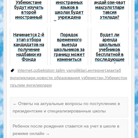
Узбекистане
иностранных
қандай озиқ-овқат
будут изучать
языков в
маҳсулотлари
второй
школах будет
тавсия
иностранный
учреждена
этилади?
язык
Президентская
премия. Высшая
награда – 500
Начинается 2-й
Порядок
Будет ли
миллионов
этап отбора
временного
аренда
сумов
кандидатов на
выезда
школьных
получение
школьников за
учебников
надбавки из
границу может
бесплатной в
Фонда
измениться
последующие
министра
годы?
internet
,
ozbekiston talim yangiliklari
,
интернет
,
мактаб
янгиликлари
,
новости образования узбекистан
,
Узбекистон
таълим янгиликлари
←
Ответы на актуальные вопросы по поступлению в
президентские и специализированные школы
Ребенок после рождения ставится на учет в школе в
режиме онлайн
→