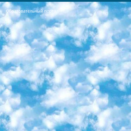
Образовательный портал
РЕСПУБЛИКА УЗБЕКИСТАН МИНИСТРЕРСТВО ДОШКОЛЬНОГО И ШКОЛЬНОГО ОБРАЗОВАНИЯ КОМАНДА в общеобразовательных учреждениях в 2023-2024 учебном году организация и проведение итоговой государственной аттестации обучающихся о Министра дошкольного и школьного образования Республики Узбекистан от 4 марта 2008 года (постановлением Минюста от 20 марта 2008 года № 1778 государственной регистрации) «Итоговое состояние учащихся общего среднего образования на основании положения об утверждении положения об аттестации общего среднего образования выпускной экзамен студентов в образовательных учреждениях в 2023-2024 учебном году В целях организации и прохождения аттестации приказываю: 1. Следующее: перечень предметов, по которым будет проводиться итоговая государственная аттестация и экзамен формы перевода согласно приложению 1; сертификаты международного образца, оценивающие уровень владения иностранными языками перечень согласно приложению 2; 2. Педагогический при специализированных образовательных учреждениях. научно-практический центр квалификации и международной оценки (Д.Давидова) 2024 г. До 25 марта: задания по предметам, по которым будет проводиться итоговая аттестация разработка и утверждение технических условий; итоговая аттестация на основании разработанного предметного задания разработка вопросов по предметам (устно и письменно), экзамен передача; общеобразовательные средние школы и специальные учебные заведения учащиеся выпускных классов школ и интернатов в агентской системе подготовка базы данных экзаменационных материалов и критериев оценки; перевод базы экзаменационных материалов на все языки обучения подать в Республиканский образовательный центр для изготовления; варианты экзаменов на основе разработанных контрольных материалов пусть будут поставлены задачи формирования. 3. Республиканский образовательный центр (Ш.Худайкулов) до 5 апреля 2024 года. до: база данных предоставленных экзаменационных материалов на все языки обучения перевод и экспертиза; для слепых, слабовидящих, глухих, слабослышащих и умственно отсталых детей учащиеся выпускных классов специализированных школ и школ-интернатов база данных экзаменационных материалов на всех преподаваемых языках подготовка критериев оценки; специализированные школы для умственно отсталых детей и технологии для учащихся выпускных классов школ-интернатов разработка соответствующих рекомендаций и критериев проведения ЕГЭ по естествознанию давать задания. 4. Педагогический при специализированных образовательных учреждениях. Научно-практический центр навыков и международной оценки (Д.Давидова), Республика образовательный центр (Худайкулов Ш.) итоговый государственный аттестационный экзамен ориентирован на творческое и логическое мышление при подготовке базы материалов учитывать введение заданий. 5. Следует отметить, что: сертификат государственного образца о знании общеобразовательного предмета и как минимум национальный уровень B1 по предметам на иностранных языках, указанным в Приложении 2. или международно признанный сертификат эквивалентного уровня студенты, изучающие определенный предмет, освобождаются от экзамена; по соответствующим предметам запланирована итоговая государственная аттестация за день до дня, путем жеребьевки Рабочей группой (в письменной форме по предметам, проводимым в форме) из числа сформированных вариантов выбрано 2 варианта; 2 выбранных варианта экзамена анонсированы на официальном сайте министерства и все выпускники по всей стране на основе этих вариантов проводит итоговую государственную аттестацию. 6. Государственное образование учащихся средних общеобразовательных учреждений. знания в соответствии с квалификационными требованиями, которые необходимо приобрести на основании стандартов итоговый (выпускной) контроль для 9 и 11 классов в целях тестирования Экзамены (далее – экзамены) состоят из предметов, перечисленных в приложении 1. будет сделано. 7. Экзамены пройдут с 26 мая по 15 июня 2024 г. (кроме науки физического воспитания). 8. Физическая для учащихся 9 классов общесредних образовательных учреждений. Экзамены по предмету «Образование, квалификация медицина» 1-6 мая 2024 года. сотрудники перевести под присмотр (с отклонениями в физическом или умственном развитии) специализированная школа для детей, школы-интернаты и со сколиозом школы-интернаты санаторного типа для больных детей исключены). 9. Он был слепым, слабовидящим и имел нарушения опорно-двигательного аппарата. экзамены в специализированных школах и интернатах для детей должны проводиться исходя из требований, предъявляемых к общеобразовательным учреждениям (физкультура кроме науки). 10. Специализированная школа для глухих и слабослышащих детей. и экзамены в интернатах и быть реализован в виде письменного теста по математике. 11. Специальность для умственно отсталых детей. Для 9 класса Родной язык и литературное письмо Государственный язык (язык обучения – узбекский). для неклассов) написано Математическое письмо Письменная/устная история Узбекистана Физическое воспитание практично Итоговый контроль Для 11 класса Написание родного языка и литературы (эссе) Математическое письмо Узбекский язык (обучение на узбекском языке) не посещающее общее среднее образование для учреждений)/Образовательное учреждение выбор письменный и устный Иностранный язык письменный/устный Письменная/устная история Узбекистана *По выбору студента:  Химия  Физика  Основы государственного права  География 10 бесплатных образовательных ресурсов - Мы составили подборку онлайн-проектов с интерактивными упражнениями, видеолекциями и статьями. Они помогут вам обрести новые и освежить старые знания бесплатно. 1. «ИНТУИТ» Старейшая образовательная площадка Рунета. Здесь вы найдёте сотни текстовых и видеокурсов на десятки различных тем — от программирования до психологии. Многие курсы подготовлены российскими университетами и крупными международными компаниями вроде Intel и Microsoft. Самостоятельное обучение бесплатное, но желающие могут оплатить услуги персональных наставников. 2. «Смартия» знакомит с актуальными профессиями и подсказывает, как им обучаться. Выбрав заинтересовавшую вас специальность — SMM-специалист, фотограф, веб-дизайнер или другую, — увидите список необходимых для неё умений. Чтобы вы могли освоить их самостоятельно, для каждого умения площадка отображает подборку ссылок на учебные материалы. Хотя «Смартия» ориентируется на русскоязычную аудиторию, часть контента всё же доступна только на английском. 3. «Лекторий Физтеха» Проект Московского физико-технического института (Физтеха). С его помощью вы можете смотреть онлайн серии лекций, записанные на видео в этом вузе. В числе доступных предметов — физика, биология, химия, информационные технологии и другие. К некоторым лекциям администрация ресурса прилагает готовые конспекты, которые можно скачивать в PDF-формате. 4. ITMOcourses Онлайн-площадка Санкт-Петербургского национального исследовательского университета информационных технологий, механики и оптики (ИТМО). Ресурс предоставляет свободный доступ к курсам, разработанным в этом вузе. Каталог материалов разбит на четыре категории: «Оптические системы и технологии», «Приборостроение и робототехника», «Информационные технологии» и «Биотехнологии». Курсы состоят из видеолекций, интерактивных демонстраций и заданий. 5. «КиберЛенинка» Электронная научная библиотека открытого доступа. Каталог площадки регулярно обрастает текстами статей из различных научных изданий. Сгруппированные по журналам и рубрикам публикации можно читать онлайн или скачивать целиком в PDF-формате. Проект нацелен на популяризацию науки за счёт открытого доступа к качественной информации. 6. «ПостНаука» На этом ресурсе публикуют подборки видеолекций, составленные экспертами из разных отраслей и объединённые общими темами. Среди них, к примеру, есть серии «Биоинформатика и геномика», «Культура средневековой Скандинавии» и Cinema Studies о теории кино. Каждая подборка лекций — логически связанная история, рассказанная экспертом от первого лица. Кроме того, на сайте появляются научно-образовательные статьи и тесты на разные темы. 7. «Newочём» Команда проекта «Newочём» отбирает самые интересные тексты из англоязычных СМИ и переводит те из них, за которые голосуют участники сообщества «ВКонтакте». По большей части это научно-популярные статьи. Редакторы придумывают лишь заголовки, в остальном содержание переводов соответствует оригиналам. Полные тексты можно читать прямо в социальной сети. 8. InternetUrok Онлайн-база материалов по основным дисциплинам школьной программы. Информация на сайте структурирована по классам, предметам и темам (урокам). Каждый урок состоит из видеолекций и конспектов. Есть также интерактивные тренажёры и тесты для закрепления пройденного материала. Даже если вы давно окончили школу, возможность повторить программу старших классов всегда может пригодиться. 9. Edutainme Ещё один ресурс об образовании. В отличие от Newtonew, как мне кажется, Edutainme больше ориентируется на представителей индустрии: педагогов, предпринимателей, разработчиков образовательных проектов. Но и любой, кто просто стремится к саморазвитию, найдёт на сайте много полезного и интересного для себя. Например, информацию о новых курсах и образовательных сервисах. 10. Newtonew Онлайн-медиа об образовании и обучении в широком смысле. Авторы Newtonew пишут об инструментах, заведениях, тактиках и стратегиях, которые помогают учить других и получать новые знания самостоятельно. На этой площадке вы найдёте новости, обзоры, аналитические мат