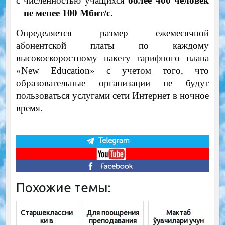
с численностью учащихся
более 400 человек
–
не менее 100 Мбит/с
.
Определяется размер ежемесячной
абонентской платы по каждому
высокоскоростному пакету тарифного плана
«New Education» с учетом того, что
образовательные организации не будут
пользоваться услугами сети Интернет в ночное
время.
Похожие темы:
Старшеклассни
Для поощрения
Мактаб
ки в
преподавания
ўқувчилари учун