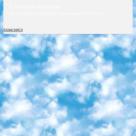
© Все права защищены
РЕСПУБЛИКА УЗБЕКИСТАН МИНИСТРЕРСТВО ДОШКОЛЬНОГО И ШКОЛЬНОГО ОБРАЗОВАНИЯ КОМАНДА в общеобразовательных учреждениях в 2023-2024 учебном году организация и проведение итоговой государственной аттестации обучающихся о Министра дошкольного и школьного образования Республики Узбекистан от 4 марта 2008 года (постановлением Минюста от 20 марта 2008 года № 1778 государственной регистрации) «Итоговое состояние учащихся общего среднего образования на основании положения об утверждении положения об аттестации общего среднего образования выпускной экзамен студентов в образовательных учреждениях в 2023-2024 учебном году В целях организации и прохождения аттестации приказываю: 1. Следующее: перечень предметов, по которым будет проводиться итоговая государственная аттестация и экзамен формы перевода согласно приложению 1; сертификаты международного образца, оценивающие уровень владения иностранными языками перечень согласно приложению 2; 2. Педагогический при специализированных образовательных учреждениях. научно-практический центр квалификации и международной оценки (Д.Давидова) 2024 г. До 25 марта: задания по предметам, по которым будет проводиться итоговая аттестация разработка и утверждение технических условий; итоговая аттестация на основании разработанного предметного задания разработка вопросов по предметам (устно и письменно), экзамен передача; общеобразовательные средние школы и специальные учебные заведения учащиеся выпускных классов школ и интернатов в агентской системе подготовка базы данных экзаменационных материалов и критериев оценки; перевод базы экзаменационных материалов на все языки обучения подать в Республиканский образовательный центр для изготовления; варианты экзаменов на основе разработанных контрольных материалов пусть будут поставлены задачи формирования. 3. Республиканский образовательный центр (Ш.Худайкулов) до 5 апреля 2024 года. до: база данных предоставленных экзаменационных материалов на все языки обучения перевод и экспертиза; для слепых, слабовидящих, глухих, слабослышащих и умственно отсталых детей учащиеся выпускных классов специализированных школ и школ-интернатов база данных экзаменационных материалов на всех преподаваемых языках подготовка критериев оценки; специализированные школы для умственно отсталых детей и технологии для учащихся выпускных классов школ-интернатов разработка соответствующих рекомендаций и критериев проведения ЕГЭ по естествознанию давать задания. 4. Педагогический при специализированных образовательных учреждениях. Научно-практический центр навыков и международной оценки (Д.Давидова), Республика образовательный центр (Худайкулов Ш.) итоговый государственный аттестационный экзамен ориентирован на творческое и логическое мышление при подготовке базы материалов учитывать введение заданий. 5. Следует отметить, что: сертификат государственного образца о знании общеобразовательного предмета и как минимум национальный уровень B1 по предметам на иностранных языках, указанным в Приложении 2. или международно признанный сертификат эквивалентного уровня студенты, изучающие определенный предмет, освобождаются от экзамена; по соответствующим предметам запланирована итоговая государственная аттестация за день до дня, путем жеребьевки Рабочей группой (в письменной форме по предметам, проводимым в форме) из числа сформированных вариантов выбрано 2 варианта; 2 выбранных варианта экзамена анонсированы на официальном сайте министерства и все выпускники по всей стране на основе этих вариантов проводит итоговую государственную аттестацию. 6. Государственное образование учащихся средних общеобразовательных учреждений. знания в соответствии с квалификационными требованиями, которые необходимо приобрести на основании стандартов итоговый (выпускной) контроль для 9 и 11 классов в целях тестирования Экзамены (далее – экзамены) состоят из предметов, перечисленных в приложении 1. будет сделано. 7. Экзамены пройдут с 26 мая по 15 июня 2024 г. (кроме науки физического воспитания). 8. Физическая для учащихся 9 классов общесредних образовательных учреждений. Экзамены по предмету «Образование, квалификация медицина» 1-6 мая 2024 года. сотрудники перевести под присмотр (с отклонениями в физическом или умственном развитии) специализированная школа для детей, школы-интернаты и со сколиозом школы-интернаты санаторного типа для больных детей исключены). 9. Он был слепым, слабовидящим и имел нарушения опорно-двигательного аппарата. экзамены в специализированных школах и интернатах для детей должны проводиться исходя из требований, предъявляемых к общеобразовательным учреждениям (физкультура кроме науки). 10. Специализированная школа для глухих и слабослышащих детей. и экзамены в интернатах и быть реализован в виде письменного теста по математике. 11. Специальность для умственно отсталых детей. Для 9 класса Родной язык и литературное письмо Государственный язык (язык обучения – узбекский). для неклассов) написано Математическое письмо Письменная/устная история Узбекистана Физическое воспитание практично Итоговый контроль Для 11 класса Написание родного языка и литературы (эссе) Математическое письмо Узбекский язык (обучение на узбекском языке) не посещающее общее среднее образование для учреждений)/Образовательное учреждение выбор письменный и устный Иностранный язык письменный/устный Письменная/устная история Узбекистана *По выбору студента:  Химия  Физика  Основы государственного права  География 10 бесплатных образовательных ресурсов - Мы составили подборку онлайн-проектов с интерактивными упражнениями, видеолекциями и статьями. Они помогут вам обрести новые и освежить старые знания бесплатно. 1. «ИНТУИТ» Старейшая образовательная площадка Рунета. Здесь вы найдёте сотни текстовых и видеокурсов на десятки различных тем — от программирования до психологии. Многие курсы подготовлены российскими университетами и крупными международными компаниями вроде Intel и Microsoft. Самостоятельное обучение бесплатное, но желающие могут оплатить услуги персональных наставников. 2. «Смартия» знакомит с актуальными профессиями и подсказывает, как им обучаться. Выбрав заинтересовавшую вас специальность — SMM-специалист, фотограф, веб-дизайнер или другую, — увидите список необходимых для неё умений. Чтобы вы могли освоить их самостоятельно, для каждого умения площадка отображает подборку ссылок на учебные материалы. Хотя «Смартия» ориентируется на русскоязычную аудиторию, часть контента всё же доступна только на английском. 3. «Лекторий Физтеха» Проект Московского физико-технического института (Физтеха). С его помощью вы можете смотреть онлайн серии лекций, записанные на видео в этом вузе. В числе доступных предметов — физика, биология, химия, информационные технологии и другие. К некоторым лекциям администрация ресурса прилагает готовые конспекты, которые можно скачивать в PDF-формате. 4. ITMOcourses Онлайн-площадка Санкт-Петербургского национального исследовательского университета информационных технологий, механики и оптики (ИТМО). Ресурс предоставляет свободный доступ к курсам, разработанным в этом вузе. Каталог материалов разбит на четыре категории: «Оптические системы и технологии», «Приборостроение и робототехника», «Информационные технологии» и «Биотехнологии». Курсы состоят из видеолекций, интерактивных демонстраций и заданий. 5. «КиберЛенинка» Электронная научная библиотека открытого доступа. Каталог площадки регулярно обрастает текстами статей из различных научных изданий. Сгруппированные по журналам и рубрикам публикации можно читать онлайн или скачивать целиком в PDF-формате. Проект нацелен на популяризацию науки за счёт открытого доступа к качественной информации. 6. «ПостНаука» На этом ресурсе публикуют подборки видеолекций, составленные экспертами из разных отраслей и объединённые общими темами. Среди них, к примеру, есть серии «Биоинформатика и геномика», «Культура средневековой Скандинавии» и Cinema Studies о теории кино. Каждая подборка лекций — логически связанная история, рассказанная экспертом от первого лица. Кроме того, на сайте появляются научно-образовательные статьи и тесты на разные темы. 7. «Newочём» Команда проекта «Newочём» отбирает самые интересные тексты из англоязычных СМИ и переводит те из них, за которые голосуют участники сообщества «ВКонтакте». По большей части это научно-популярные статьи. Редакторы придумывают лишь заголовки, в остальном содержание переводов соответствует оригиналам. Полные тексты можно читать прямо в социальной сети. 8. InternetUrok Онлайн-база материалов по основным дисциплинам школьной программы. Информация на сайте структурирована по классам, предметам и темам (урокам). Каждый урок состоит из видеолекций и конспектов. Есть также интерактивные тренажёры и тесты для закрепления пройденного материала. Даже если вы давно окончили школу, возможность повторить программу старших классов всегда может пригодиться. 9. Edutainme Ещё один ресурс об образовании. В отличие от Newtonew, как мне кажется, Edutainme больше ориентируется на представителей индустрии: педагогов, предпринимателей, разработчиков образовательных проектов. Но и любой, кто просто стремится к саморазвитию, найдёт на сайте много полезного и интересного для себя. Например, информацию о новых курсах и образовательных сервисах. 10. Newtonew Онлайн-медиа об образовании и обучении в широком смысле. Авторы Newtonew пишут об инструментах, заведениях, тактиках и стратегиях, которые помогают учить других и получать новые знания самостоятельно. На этой площадке вы найдёте новости, обзоры, аналитические мате
55863853