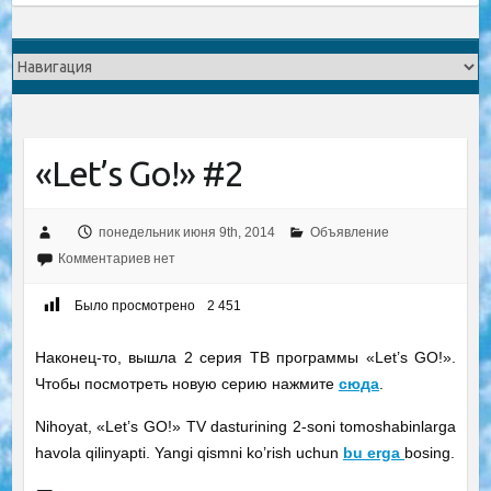
«Let’s Go!» #2
понедельник июня 9th, 2014
Объявление
Комментариев нет
Было просмотрено
2 451
Наконец-то, вышла 2 серия ТВ программы «Let’s GO!».
Чтобы посмотреть новую серию нажмите
сюда
.
Nihoyat, «Let’s GO!» TV dasturining 2-soni tomoshabinlarga
havola qilinyapti. Yangi qismni ko’rish uchun
bu erga
bosing.