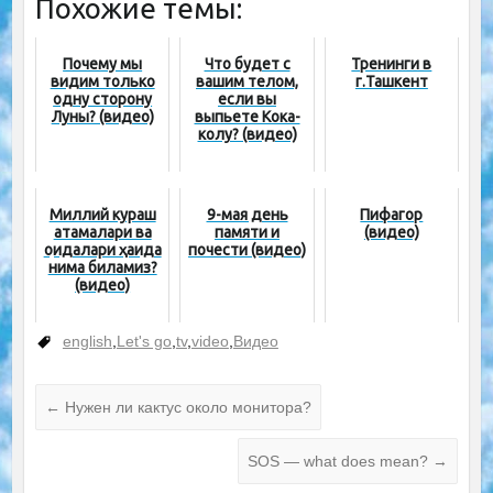
Похожие темы:
Почему мы
Что будет с
Тренинги в
видим только
вашим телом,
г.Ташкент
одну сторону
если вы
Луны? (видео)
выпьете Кока-
колу? (видео)
Миллий кураш
9-мая день
Пифагор
атамалари ва
памяти и
(видео)
қоидалари ҳақида
почести (видео)
нима биламиз?
(видео)
english
,
Let's go
,
tv
,
video
,
Видео
←
Нужен ли кактус около монитора?
SOS — what does mean?
→