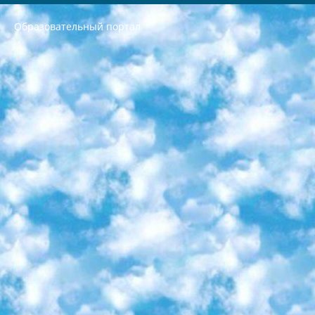
Образовательный портал
РЕСПУБЛИКА УЗБЕКИСТАН МИНИСТРЕРСТВО ДОШКОЛЬНОГО И ШКОЛЬНОГО ОБРАЗОВАНИЯ КОМАНДА в общеобразовательных учреждениях в 2023-2024 учебном году организация и проведение итоговой государственной аттестации обучающихся о Министра дошкольного и школьного образования Республики Узбекистан от 4 марта 2008 года (постановлением Минюста от 20 марта 2008 года № 1778 государственной регистрации) «Итоговое состояние учащихся общего среднего образования на основании положения об утверждении положения об аттестации общего среднего образования выпускной экзамен студентов в образовательных учреждениях в 2023-2024 учебном году В целях организации и прохождения аттестации приказываю: 1. Следующее: перечень предметов, по которым будет проводиться итоговая государственная аттестация и экзамен формы перевода согласно приложению 1; сертификаты международного образца, оценивающие уровень владения иностранными языками перечень согласно приложению 2; 2. Педагогический при специализированных образовательных учреждениях. научно-практический центр квалификации и международной оценки (Д.Давидова) 2024 г. До 25 марта: задания по предметам, по которым будет проводиться итоговая аттестация разработка и утверждение технических условий; итоговая аттестация на основании разработанного предметного задания разработка вопросов по предметам (устно и письменно), экзамен передача; общеобразовательные средние школы и специальные учебные заведения учащиеся выпускных классов школ и интернатов в агентской системе подготовка базы данных экзаменационных материалов и критериев оценки; перевод базы экзаменационных материалов на все языки обучения подать в Республиканский образовательный центр для изготовления; варианты экзаменов на основе разработанных контрольных материалов пусть будут поставлены задачи формирования. 3. Республиканский образовательный центр (Ш.Худайкулов) до 5 апреля 2024 года. до: база данных предоставленных экзаменационных материалов на все языки обучения перевод и экспертиза; для слепых, слабовидящих, глухих, слабослышащих и умственно отсталых детей учащиеся выпускных классов специализированных школ и школ-интернатов база данных экзаменационных материалов на всех преподаваемых языках подготовка критериев оценки; специализированные школы для умственно отсталых детей и технологии для учащихся выпускных классов школ-интернатов разработка соответствующих рекомендаций и критериев проведения ЕГЭ по естествознанию давать задания. 4. Педагогический при специализированных образовательных учреждениях. Научно-практический центр навыков и международной оценки (Д.Давидова), Республика образовательный центр (Худайкулов Ш.) итоговый государственный аттестационный экзамен ориентирован на творческое и логическое мышление при подготовке базы материалов учитывать введение заданий. 5. Следует отметить, что: сертификат государственного образца о знании общеобразовательного предмета и как минимум национальный уровень B1 по предметам на иностранных языках, указанным в Приложении 2. или международно признанный сертификат эквивалентного уровня студенты, изучающие определенный предмет, освобождаются от экзамена; по соответствующим предметам запланирована итоговая государственная аттестация за день до дня, путем жеребьевки Рабочей группой (в письменной форме по предметам, проводимым в форме) из числа сформированных вариантов выбрано 2 варианта; 2 выбранных варианта экзамена анонсированы на официальном сайте министерства и все выпускники по всей стране на основе этих вариантов проводит итоговую государственную аттестацию. 6. Государственное образование учащихся средних общеобразовательных учреждений. знания в соответствии с квалификационными требованиями, которые необходимо приобрести на основании стандартов итоговый (выпускной) контроль для 9 и 11 классов в целях тестирования Экзамены (далее – экзамены) состоят из предметов, перечисленных в приложении 1. будет сделано. 7. Экзамены пройдут с 26 мая по 15 июня 2024 г. (кроме науки физического воспитания). 8. Физическая для учащихся 9 классов общесредних образовательных учреждений. Экзамены по предмету «Образование, квалификация медицина» 1-6 мая 2024 года. сотрудники перевести под присмотр (с отклонениями в физическом или умственном развитии) специализированная школа для детей, школы-интернаты и со сколиозом школы-интернаты санаторного типа для больных детей исключены). 9. Он был слепым, слабовидящим и имел нарушения опорно-двигательного аппарата. экзамены в специализированных школах и интернатах для детей должны проводиться исходя из требований, предъявляемых к общеобразовательным учреждениям (физкультура кроме науки). 10. Специализированная школа для глухих и слабослышащих детей. и экзамены в интернатах и быть реализован в виде письменного теста по математике. 11. Специальность для умственно отсталых детей. Для 9 класса Родной язык и литературное письмо Государственный язык (язык обучения – узбекский). для неклассов) написано Математическое письмо Письменная/устная история Узбекистана Физическое воспитание практично Итоговый контроль Для 11 класса Написание родного языка и литературы (эссе) Математическое письмо Узбекский язык (обучение на узбекском языке) не посещающее общее среднее образование для учреждений)/Образовательное учреждение выбор письменный и устный Иностранный язык письменный/устный Письменная/устная история Узбекистана *По выбору студента:  Химия  Физика  Основы государственного права  География 10 бесплатных образовательных ресурсов - Мы составили подборку онлайн-проектов с интерактивными упражнениями, видеолекциями и статьями. Они помогут вам обрести новые и освежить старые знания бесплатно. 1. «ИНТУИТ» Старейшая образовательная площадка Рунета. Здесь вы найдёте сотни текстовых и видеокурсов на десятки различных тем — от программирования до психологии. Многие курсы подготовлены российскими университетами и крупными международными компаниями вроде Intel и Microsoft. Самостоятельное обучение бесплатное, но желающие могут оплатить услуги персональных наставников. 2. «Смартия» знакомит с актуальными профессиями и подсказывает, как им обучаться. Выбрав заинтересовавшую вас специальность — SMM-специалист, фотограф, веб-дизайнер или другую, — увидите список необходимых для неё умений. Чтобы вы могли освоить их самостоятельно, для каждого умения площадка отображает подборку ссылок на учебные материалы. Хотя «Смартия» ориентируется на русскоязычную аудиторию, часть контента всё же доступна только на английском. 3. «Лекторий Физтеха» Проект Московского физико-технического института (Физтеха). С его помощью вы можете смотреть онлайн серии лекций, записанные на видео в этом вузе. В числе доступных предметов — физика, биология, химия, информационные технологии и другие. К некоторым лекциям администрация ресурса прилагает готовые конспекты, которые можно скачивать в PDF-формате. 4. ITMOcourses Онлайн-площадка Санкт-Петербургского национального исследовательского университета информационных технологий, механики и оптики (ИТМО). Ресурс предоставляет свободный доступ к курсам, разработанным в этом вузе. Каталог материалов разбит на четыре категории: «Оптические системы и технологии», «Приборостроение и робототехника», «Информационные технологии» и «Биотехнологии». Курсы состоят из видеолекций, интерактивных демонстраций и заданий. 5. «КиберЛенинка» Электронная научная библиотека открытого доступа. Каталог площадки регулярно обрастает текстами статей из различных научных изданий. Сгруппированные по журналам и рубрикам публикации можно читать онлайн или скачивать целиком в PDF-формате. Проект нацелен на популяризацию науки за счёт открытого доступа к качественной информации. 6. «ПостНаука» На этом ресурсе публикуют подборки видеолекций, составленные экспертами из разных отраслей и объединённые общими темами. Среди них, к примеру, есть серии «Биоинформатика и геномика», «Культура средневековой Скандинавии» и Cinema Studies о теории кино. Каждая подборка лекций — логически связанная история, рассказанная экспертом от первого лица. Кроме того, на сайте появляются научно-образовательные статьи и тесты на разные темы. 7. «Newочём» Команда проекта «Newочём» отбирает самые интересные тексты из англоязычных СМИ и переводит те из них, за которые голосуют участники сообщества «ВКонтакте». По большей части это научно-популярные статьи. Редакторы придумывают лишь заголовки, в остальном содержание переводов соответствует оригиналам. Полные тексты можно читать прямо в социальной сети. 8. InternetUrok Онлайн-база материалов по основным дисциплинам школьной программы. Информация на сайте структурирована по классам, предметам и темам (урокам). Каждый урок состоит из видеолекций и конспектов. Есть также интерактивные тренажёры и тесты для закрепления пройденного материала. Даже если вы давно окончили школу, возможность повторить программу старших классов всегда может пригодиться. 9. Edutainme Ещё один ресурс об образовании. В отличие от Newtonew, как мне кажется, Edutainme больше ориентируется на представителей индустрии: педагогов, предпринимателей, разработчиков образовательных проектов. Но и любой, кто просто стремится к саморазвитию, найдёт на сайте много полезного и интересного для себя. Например, информацию о новых курсах и образовательных сервисах. 10. Newtonew Онлайн-медиа об образовании и обучении в широком смысле. Авторы Newtonew пишут об инструментах, заведениях, тактиках и стратегиях, которые помогают учить других и получать новые знания самостоятельно. На этой площадке вы найдёте новости, обзоры, аналитические мат