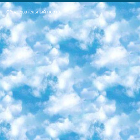
Образовательный портал
РЕСПУБЛИКА УЗБЕКИСТАН МИНИСТРЕРСТВО ДОШКОЛЬНОГО И ШКОЛЬНОГО ОБРАЗОВАНИЯ КОМАНДА в общеобразовательных учреждениях в 2023-2024 учебном году организация и проведение итоговой государственной аттестации обучающихся о Министра дошкольного и школьного образования Республики Узбекистан от 4 марта 2008 года (постановлением Минюста от 20 марта 2008 года № 1778 государственной регистрации) «Итоговое состояние учащихся общего среднего образования на основании положения об утверждении положения об аттестации общего среднего образования выпускной экзамен студентов в образовательных учреждениях в 2023-2024 учебном году В целях организации и прохождения аттестации приказываю: 1. Следующее: перечень предметов, по которым будет проводиться итоговая государственная аттестация и экзамен формы перевода согласно приложению 1; сертификаты международного образца, оценивающие уровень владения иностранными языками перечень согласно приложению 2; 2. Педагогический при специализированных образовательных учреждениях. научно-практический центр квалификации и международной оценки (Д.Давидова) 2024 г. До 25 марта: задания по предметам, по которым будет проводиться итоговая аттестация разработка и утверждение технических условий; итоговая аттестация на основании разработанного предметного задания разработка вопросов по предметам (устно и письменно), экзамен передача; общеобразовательные средние школы и специальные учебные заведения учащиеся выпускных классов школ и интернатов в агентской системе подготовка базы данных экзаменационных материалов и критериев оценки; перевод базы экзаменационных материалов на все языки обучения подать в Республиканский образовательный центр для изготовления; варианты экзаменов на основе разработанных контрольных материалов пусть будут поставлены задачи формирования. 3. Республиканский образовательный центр (Ш.Худайкулов) до 5 апреля 2024 года. до: база данных предоставленных экзаменационных материалов на все языки обучения перевод и экспертиза; для слепых, слабовидящих, глухих, слабослышащих и умственно отсталых детей учащиеся выпускных классов специализированных школ и школ-интернатов база данных экзаменационных материалов на всех преподаваемых языках подготовка критериев оценки; специализированные школы для умственно отсталых детей и технологии для учащихся выпускных классов школ-интернатов разработка соответствующих рекомендаций и критериев проведения ЕГЭ по естествознанию давать задания. 4. Педагогический при специализированных образовательных учреждениях. Научно-практический центр навыков и международной оценки (Д.Давидова), Республика образовательный центр (Худайкулов Ш.) итоговый государственный аттестационный экзамен ориентирован на творческое и логическое мышление при подготовке базы материалов учитывать введение заданий. 5. Следует отметить, что: сертификат государственного образца о знании общеобразовательного предмета и как минимум национальный уровень B1 по предметам на иностранных языках, указанным в Приложении 2. или международно признанный сертификат эквивалентного уровня студенты, изучающие определенный предмет, освобождаются от экзамена; по соответствующим предметам запланирована итоговая государственная аттестация за день до дня, путем жеребьевки Рабочей группой (в письменной форме по предметам, проводимым в форме) из числа сформированных вариантов выбрано 2 варианта; 2 выбранных варианта экзамена анонсированы на официальном сайте министерства и все выпускники по всей стране на основе этих вариантов проводит итоговую государственную аттестацию. 6. Государственное образование учащихся средних общеобразовательных учреждений. знания в соответствии с квалификационными требованиями, которые необходимо приобрести на основании стандартов итоговый (выпускной) контроль для 9 и 11 классов в целях тестирования Экзамены (далее – экзамены) состоят из предметов, перечисленных в приложении 1. будет сделано. 7. Экзамены пройдут с 26 мая по 15 июня 2024 г. (кроме науки физического воспитания). 8. Физическая для учащихся 9 классов общесредних образовательных учреждений. Экзамены по предмету «Образование, квалификация медицина» 1-6 мая 2024 года. сотрудники перевести под присмотр (с отклонениями в физическом или умственном развитии) специализированная школа для детей, школы-интернаты и со сколиозом школы-интернаты санаторного типа для больных детей исключены). 9. Он был слепым, слабовидящим и имел нарушения опорно-двигательного аппарата. экзамены в специализированных школах и интернатах для детей должны проводиться исходя из требований, предъявляемых к общеобразовательным учреждениям (физкультура кроме науки). 10. Специализированная школа для глухих и слабослышащих детей. и экзамены в интернатах и быть реализован в виде письменного теста по математике. 11. Специальность для умственно отсталых детей. Для 9 класса Родной язык и литературное письмо Государственный язык (язык обучения – узбекский). для неклассов) написано Математическое письмо Письменная/устная история Узбекистана Физическое воспитание практично Итоговый контроль Для 11 класса Написание родного языка и литературы (эссе) Математическое письмо Узбекский язык (обучение на узбекском языке) не посещающее общее среднее образование для учреждений)/Образовательное учреждение выбор письменный и устный Иностранный язык письменный/устный Письменная/устная история Узбекистана *По выбору студента:  Химия  Физика  Основы государственного права  География 10 бесплатных образовательных ресурсов - Мы составили подборку онлайн-проектов с интерактивными упражнениями, видеолекциями и статьями. Они помогут вам обрести новые и освежить старые знания бесплатно. 1. «ИНТУИТ» Старейшая образовательная площадка Рунета. Здесь вы найдёте сотни текстовых и видеокурсов на десятки различных тем — от программирования до психологии. Многие курсы подготовлены российскими университетами и крупными международными компаниями вроде Intel и Microsoft. Самостоятельное обучение бесплатное, но желающие могут оплатить услуги персональных наставников. 2. «Смартия» знакомит с актуальными профессиями и подсказывает, как им обучаться. Выбрав заинтересовавшую вас специальность — SMM-специалист, фотограф, веб-дизайнер или другую, — увидите список необходимых для неё умений. Чтобы вы могли освоить их самостоятельно, для каждого умения площадка отображает подборку ссылок на учебные материалы. Хотя «Смартия» ориентируется на русскоязычную аудиторию, часть контента всё же доступна только на английском. 3. «Лекторий Физтеха» Проект Московского физико-технического института (Физтеха). С его помощью вы можете смотреть онлайн серии лекций, записанные на видео в этом вузе. В числе доступных предметов — физика, биология, химия, информационные технологии и другие. К некоторым лекциям администрация ресурса прилагает готовые конспекты, которые можно скачивать в PDF-формате. 4. ITMOcourses Онлайн-площадка Санкт-Петербургского национального исследовательского университета информационных технологий, механики и оптики (ИТМО). Ресурс предоставляет свободный доступ к курсам, разработанным в этом вузе. Каталог материалов разбит на четыре категории: «Оптические системы и технологии», «Приборостроение и робототехника», «Информационные технологии» и «Биотехнологии». Курсы состоят из видеолекций, интерактивных демонстраций и заданий. 5. «КиберЛенинка» Электронная научная библиотека открытого доступа. Каталог площадки регулярно обрастает текстами статей из различных научных изданий. Сгруппированные по журналам и рубрикам публикации можно читать онлайн или скачивать целиком в PDF-формате. Проект нацелен на популяризацию науки за счёт открытого доступа к качественной информации. 6. «ПостНаука» На этом ресурсе публикуют подборки видеолекций, составленные экспертами из разных отраслей и объединённые общими темами. Среди них, к примеру, есть серии «Биоинформатика и геномика», «Культура средневековой Скандинавии» и Cinema Studies о теории кино. Каждая подборка лекций — логически связанная история, рассказанная экспертом от первого лица. Кроме того, на сайте появляются научно-образовательные статьи и тесты на разные темы. 7. «Newочём» Команда проекта «Newочём» отбирает самые интересные тексты из англоязычных СМИ и переводит те из них, за которые голосуют участники сообщества «ВКонтакте». По большей части это научно-популярные статьи. Редакторы придумывают лишь заголовки, в остальном содержание переводов соответствует оригиналам. Полные тексты можно читать прямо в социальной сети. 8. InternetUrok Онлайн-база материалов по основным дисциплинам школьной программы. Информация на сайте структурирована по классам, предметам и темам (урокам). Каждый урок состоит из видеолекций и конспектов. Есть также интерактивные тренажёры и тесты для закрепления пройденного материала. Даже если вы давно окончили школу, возможность повторить программу старших классов всегда может пригодиться. 9. Edutainme Ещё один ресурс об образовании. В отличие от Newtonew, как мне кажется, Edutainme больше ориентируется на представителей индустрии: педагогов, предпринимателей, разработчиков образовательных проектов. Но и любой, кто просто стремится к саморазвитию, найдёт на сайте много полезного и интересного для себя. Например, информацию о новых курсах и образовательных сервисах. 10. Newtonew Онлайн-медиа об образовании и обучении в широком смысле. Авторы Newtonew пишут об инструментах, заведениях, тактиках и стратегиях, которые помогают учить других и получать новые знания самостоятельно. На этой площадке вы найдёте новости, обзоры, аналитические мат