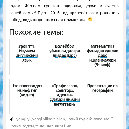
годом! Желаем крепкого здоровья, удачи и счастья
вашей семье! Пусть 2015 год принесёт всем радости и
побед, ведь скоро школьная олимпиада!
Похожие темы:
Урок№1.
Волейбол
Математика
Изучаем
уйини қоидалари
фанидан кунлик
английский
(видеодарс)
дарс
язык
ишланмалари
(5-синф)
Что производят
«Профессор»,
Презентации по
из нефти?
«ректор»,
географии
(видео)
«декан»
сўзлари нимани
англатади?
yangi yil
,
yangi yilingiz bilan
,
новый год
,
объявление
,
С
новым годом
,
эълонлар
,
янги йил