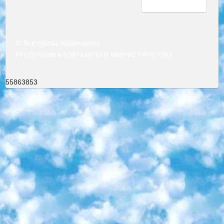
© Все права защищены
РЕСПУБЛИКА УЗБЕКИСТАН МИНИСТРЕРСТВО ДОШКОЛЬНОГО И ШКОЛЬНОГО ОБРАЗОВАНИЯ КОМАНДА в общеобразовательных учреждениях в 2023-2024 учебном году организация и проведение итоговой государственной аттестации обучающихся о Министра дошкольного и школьного образования Республики Узбекистан от 4 марта 2008 года (постановлением Минюста от 20 марта 2008 года № 1778 государственной регистрации) «Итоговое состояние учащихся общего среднего образования на основании положения об утверждении положения об аттестации общего среднего образования выпускной экзамен студентов в образовательных учреждениях в 2023-2024 учебном году В целях организации и прохождения аттестации приказываю: 1. Следующее: перечень предметов, по которым будет проводиться итоговая государственная аттестация и экзамен формы перевода согласно приложению 1; сертификаты международного образца, оценивающие уровень владения иностранными языками перечень согласно приложению 2; 2. Педагогический при специализированных образовательных учреждениях. научно-практический центр квалификации и международной оценки (Д.Давидова) 2024 г. До 25 марта: задания по предметам, по которым будет проводиться итоговая аттестация разработка и утверждение технических условий; итоговая аттестация на основании разработанного предметного задания разработка вопросов по предметам (устно и письменно), экзамен передача; общеобразовательные средние школы и специальные учебные заведения учащиеся выпускных классов школ и интернатов в агентской системе подготовка базы данных экзаменационных материалов и критериев оценки; перевод базы экзаменационных материалов на все языки обучения подать в Республиканский образовательный центр для изготовления; варианты экзаменов на основе разработанных контрольных материалов пусть будут поставлены задачи формирования. 3. Республиканский образовательный центр (Ш.Худайкулов) до 5 апреля 2024 года. до: база данных предоставленных экзаменационных материалов на все языки обучения перевод и экспертиза; для слепых, слабовидящих, глухих, слабослышащих и умственно отсталых детей учащиеся выпускных классов специализированных школ и школ-интернатов база данных экзаменационных материалов на всех преподаваемых языках подготовка критериев оценки; специализированные школы для умственно отсталых детей и технологии для учащихся выпускных классов школ-интернатов разработка соответствующих рекомендаций и критериев проведения ЕГЭ по естествознанию давать задания. 4. Педагогический при специализированных образовательных учреждениях. Научно-практический центр навыков и международной оценки (Д.Давидова), Республика образовательный центр (Худайкулов Ш.) итоговый государственный аттестационный экзамен ориентирован на творческое и логическое мышление при подготовке базы материалов учитывать введение заданий. 5. Следует отметить, что: сертификат государственного образца о знании общеобразовательного предмета и как минимум национальный уровень B1 по предметам на иностранных языках, указанным в Приложении 2. или международно признанный сертификат эквивалентного уровня студенты, изучающие определенный предмет, освобождаются от экзамена; по соответствующим предметам запланирована итоговая государственная аттестация за день до дня, путем жеребьевки Рабочей группой (в письменной форме по предметам, проводимым в форме) из числа сформированных вариантов выбрано 2 варианта; 2 выбранных варианта экзамена анонсированы на официальном сайте министерства и все выпускники по всей стране на основе этих вариантов проводит итоговую государственную аттестацию. 6. Государственное образование учащихся средних общеобразовательных учреждений. знания в соответствии с квалификационными требованиями, которые необходимо приобрести на основании стандартов итоговый (выпускной) контроль для 9 и 11 классов в целях тестирования Экзамены (далее – экзамены) состоят из предметов, перечисленных в приложении 1. будет сделано. 7. Экзамены пройдут с 26 мая по 15 июня 2024 г. (кроме науки физического воспитания). 8. Физическая для учащихся 9 классов общесредних образовательных учреждений. Экзамены по предмету «Образование, квалификация медицина» 1-6 мая 2024 года. сотрудники перевести под присмотр (с отклонениями в физическом или умственном развитии) специализированная школа для детей, школы-интернаты и со сколиозом школы-интернаты санаторного типа для больных детей исключены). 9. Он был слепым, слабовидящим и имел нарушения опорно-двигательного аппарата. экзамены в специализированных школах и интернатах для детей должны проводиться исходя из требований, предъявляемых к общеобразовательным учреждениям (физкультура кроме науки). 10. Специализированная школа для глухих и слабослышащих детей. и экзамены в интернатах и быть реализован в виде письменного теста по математике. 11. Специальность для умственно отсталых детей. Для 9 класса Родной язык и литературное письмо Государственный язык (язык обучения – узбекский). для неклассов) написано Математическое письмо Письменная/устная история Узбекистана Физическое воспитание практично Итоговый контроль Для 11 класса Написание родного языка и литературы (эссе) Математическое письмо Узбекский язык (обучение на узбекском языке) не посещающее общее среднее образование для учреждений)/Образовательное учреждение выбор письменный и устный Иностранный язык письменный/устный Письменная/устная история Узбекистана *По выбору студента:  Химия  Физика  Основы государственного права  География 10 бесплатных образовательных ресурсов - Мы составили подборку онлайн-проектов с интерактивными упражнениями, видеолекциями и статьями. Они помогут вам обрести новые и освежить старые знания бесплатно. 1. «ИНТУИТ» Старейшая образовательная площадка Рунета. Здесь вы найдёте сотни текстовых и видеокурсов на десятки различных тем — от программирования до психологии. Многие курсы подготовлены российскими университетами и крупными международными компаниями вроде Intel и Microsoft. Самостоятельное обучение бесплатное, но желающие могут оплатить услуги персональных наставников. 2. «Смартия» знакомит с актуальными профессиями и подсказывает, как им обучаться. Выбрав заинтересовавшую вас специальность — SMM-специалист, фотограф, веб-дизайнер или другую, — увидите список необходимых для неё умений. Чтобы вы могли освоить их самостоятельно, для каждого умения площадка отображает подборку ссылок на учебные материалы. Хотя «Смартия» ориентируется на русскоязычную аудиторию, часть контента всё же доступна только на английском. 3. «Лекторий Физтеха» Проект Московского физико-технического института (Физтеха). С его помощью вы можете смотреть онлайн серии лекций, записанные на видео в этом вузе. В числе доступных предметов — физика, биология, химия, информационные технологии и другие. К некоторым лекциям администрация ресурса прилагает готовые конспекты, которые можно скачивать в PDF-формате. 4. ITMOcourses Онлайн-площадка Санкт-Петербургского национального исследовательского университета информационных технологий, механики и оптики (ИТМО). Ресурс предоставляет свободный доступ к курсам, разработанным в этом вузе. Каталог материалов разбит на четыре категории: «Оптические системы и технологии», «Приборостроение и робототехника», «Информационные технологии» и «Биотехнологии». Курсы состоят из видеолекций, интерактивных демонстраций и заданий. 5. «КиберЛенинка» Электронная научная библиотека открытого доступа. Каталог площадки регулярно обрастает текстами статей из различных научных изданий. Сгруппированные по журналам и рубрикам публикации можно читать онлайн или скачивать целиком в PDF-формате. Проект нацелен на популяризацию науки за счёт открытого доступа к качественной информации. 6. «ПостНаука» На этом ресурсе публикуют подборки видеолекций, составленные экспертами из разных отраслей и объединённые общими темами. Среди них, к примеру, есть серии «Биоинформатика и геномика», «Культура средневековой Скандинавии» и Cinema Studies о теории кино. Каждая подборка лекций — логически связанная история, рассказанная экспертом от первого лица. Кроме того, на сайте появляются научно-образовательные статьи и тесты на разные темы. 7. «Newочём» Команда проекта «Newочём» отбирает самые интересные тексты из англоязычных СМИ и переводит те из них, за которые голосуют участники сообщества «ВКонтакте». По большей части это научно-популярные статьи. Редакторы придумывают лишь заголовки, в остальном содержание переводов соответствует оригиналам. Полные тексты можно читать прямо в социальной сети. 8. InternetUrok Онлайн-база материалов по основным дисциплинам школьной программы. Информация на сайте структурирована по классам, предметам и темам (урокам). Каждый урок состоит из видеолекций и конспектов. Есть также интерактивные тренажёры и тесты для закрепления пройденного материала. Даже если вы давно окончили школу, возможность повторить программу старших классов всегда может пригодиться. 9. Edutainme Ещё один ресурс об образовании. В отличие от Newtonew, как мне кажется, Edutainme больше ориентируется на представителей индустрии: педагогов, предпринимателей, разработчиков образовательных проектов. Но и любой, кто просто стремится к саморазвитию, найдёт на сайте много полезного и интересного для себя. Например, информацию о новых курсах и образовательных сервисах. 10. Newtonew Онлайн-медиа об образовании и обучении в широком смысле. Авторы Newtonew пишут об инструментах, заведениях, тактиках и стратегиях, которые помогают учить других и получать новые знания самостоятельно. На этой площадке вы найдёте новости, обзоры, аналитические мате
55863853