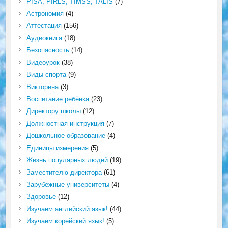
PISA, PIRLS, TIMSS, TALIS
(7)
Астрономия
(4)
Аттестация
(156)
Аудиокнига
(18)
Безопасность
(14)
Видеоурок
(38)
Виды спорта
(9)
Викторина
(3)
Воспитание ребёнка
(23)
Директору школы
(12)
Должностная инструкция
(7)
Дошкольное образование
(4)
Единицы измерения
(5)
Жизнь популярных людей
(19)
Заместителю директора
(61)
Зарубежные университеты
(4)
Здоровье
(12)
Изучаем английский язык!
(44)
Изучаем корейский язык!
(5)