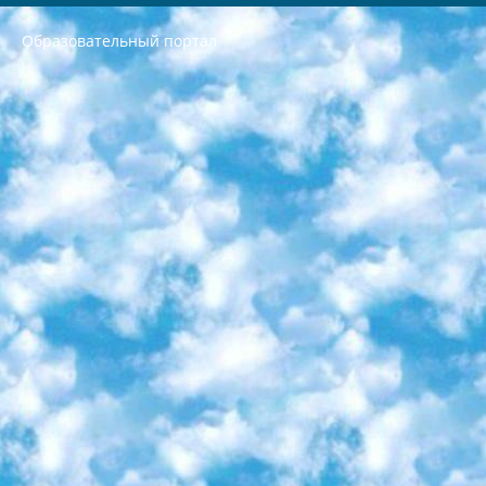
Образовательный портал
РЕСПУБЛИКА УЗБЕКИСТАН МИНИСТРЕРСТВО ДОШКОЛЬНОГО И ШКОЛЬНОГО ОБРАЗОВАНИЯ КОМАНДА в общеобразовательных учреждениях в 2023-2024 учебном году организация и проведение итоговой государственной аттестации обучающихся о Министра дошкольного и школьного образования Республики Узбекистан от 4 марта 2008 года (постановлением Минюста от 20 марта 2008 года № 1778 государственной регистрации) «Итоговое состояние учащихся общего среднего образования на основании положения об утверждении положения об аттестации общего среднего образования выпускной экзамен студентов в образовательных учреждениях в 2023-2024 учебном году В целях организации и прохождения аттестации приказываю: 1. Следующее: перечень предметов, по которым будет проводиться итоговая государственная аттестация и экзамен формы перевода согласно приложению 1; сертификаты международного образца, оценивающие уровень владения иностранными языками перечень согласно приложению 2; 2. Педагогический при специализированных образовательных учреждениях. научно-практический центр квалификации и международной оценки (Д.Давидова) 2024 г. До 25 марта: задания по предметам, по которым будет проводиться итоговая аттестация разработка и утверждение технических условий; итоговая аттестация на основании разработанного предметного задания разработка вопросов по предметам (устно и письменно), экзамен передача; общеобразовательные средние школы и специальные учебные заведения учащиеся выпускных классов школ и интернатов в агентской системе подготовка базы данных экзаменационных материалов и критериев оценки; перевод базы экзаменационных материалов на все языки обучения подать в Республиканский образовательный центр для изготовления; варианты экзаменов на основе разработанных контрольных материалов пусть будут поставлены задачи формирования. 3. Республиканский образовательный центр (Ш.Худайкулов) до 5 апреля 2024 года. до: база данных предоставленных экзаменационных материалов на все языки обучения перевод и экспертиза; для слепых, слабовидящих, глухих, слабослышащих и умственно отсталых детей учащиеся выпускных классов специализированных школ и школ-интернатов база данных экзаменационных материалов на всех преподаваемых языках подготовка критериев оценки; специализированные школы для умственно отсталых детей и технологии для учащихся выпускных классов школ-интернатов разработка соответствующих рекомендаций и критериев проведения ЕГЭ по естествознанию давать задания. 4. Педагогический при специализированных образовательных учреждениях. Научно-практический центр навыков и международной оценки (Д.Давидова), Республика образовательный центр (Худайкулов Ш.) итоговый государственный аттестационный экзамен ориентирован на творческое и логическое мышление при подготовке базы материалов учитывать введение заданий. 5. Следует отметить, что: сертификат государственного образца о знании общеобразовательного предмета и как минимум национальный уровень B1 по предметам на иностранных языках, указанным в Приложении 2. или международно признанный сертификат эквивалентного уровня студенты, изучающие определенный предмет, освобождаются от экзамена; по соответствующим предметам запланирована итоговая государственная аттестация за день до дня, путем жеребьевки Рабочей группой (в письменной форме по предметам, проводимым в форме) из числа сформированных вариантов выбрано 2 варианта; 2 выбранных варианта экзамена анонсированы на официальном сайте министерства и все выпускники по всей стране на основе этих вариантов проводит итоговую государственную аттестацию. 6. Государственное образование учащихся средних общеобразовательных учреждений. знания в соответствии с квалификационными требованиями, которые необходимо приобрести на основании стандартов итоговый (выпускной) контроль для 9 и 11 классов в целях тестирования Экзамены (далее – экзамены) состоят из предметов, перечисленных в приложении 1. будет сделано. 7. Экзамены пройдут с 26 мая по 15 июня 2024 г. (кроме науки физического воспитания). 8. Физическая для учащихся 9 классов общесредних образовательных учреждений. Экзамены по предмету «Образование, квалификация медицина» 1-6 мая 2024 года. сотрудники перевести под присмотр (с отклонениями в физическом или умственном развитии) специализированная школа для детей, школы-интернаты и со сколиозом школы-интернаты санаторного типа для больных детей исключены). 9. Он был слепым, слабовидящим и имел нарушения опорно-двигательного аппарата. экзамены в специализированных школах и интернатах для детей должны проводиться исходя из требований, предъявляемых к общеобразовательным учреждениям (физкультура кроме науки). 10. Специализированная школа для глухих и слабослышащих детей. и экзамены в интернатах и быть реализован в виде письменного теста по математике. 11. Специальность для умственно отсталых детей. Для 9 класса Родной язык и литературное письмо Государственный язык (язык обучения – узбекский). для неклассов) написано Математическое письмо Письменная/устная история Узбекистана Физическое воспитание практично Итоговый контроль Для 11 класса Написание родного языка и литературы (эссе) Математическое письмо Узбекский язык (обучение на узбекском языке) не посещающее общее среднее образование для учреждений)/Образовательное учреждение выбор письменный и устный Иностранный язык письменный/устный Письменная/устная история Узбекистана *По выбору студента:  Химия  Физика  Основы государственного права  География 10 бесплатных образовательных ресурсов - Мы составили подборку онлайн-проектов с интерактивными упражнениями, видеолекциями и статьями. Они помогут вам обрести новые и освежить старые знания бесплатно. 1. «ИНТУИТ» Старейшая образовательная площадка Рунета. Здесь вы найдёте сотни текстовых и видеокурсов на десятки различных тем — от программирования до психологии. Многие курсы подготовлены российскими университетами и крупными международными компаниями вроде Intel и Microsoft. Самостоятельное обучение бесплатное, но желающие могут оплатить услуги персональных наставников. 2. «Смартия» знакомит с актуальными профессиями и подсказывает, как им обучаться. Выбрав заинтересовавшую вас специальность — SMM-специалист, фотограф, веб-дизайнер или другую, — увидите список необходимых для неё умений. Чтобы вы могли освоить их самостоятельно, для каждого умения площадка отображает подборку ссылок на учебные материалы. Хотя «Смартия» ориентируется на русскоязычную аудиторию, часть контента всё же доступна только на английском. 3. «Лекторий Физтеха» Проект Московского физико-технического института (Физтеха). С его помощью вы можете смотреть онлайн серии лекций, записанные на видео в этом вузе. В числе доступных предметов — физика, биология, химия, информационные технологии и другие. К некоторым лекциям администрация ресурса прилагает готовые конспекты, которые можно скачивать в PDF-формате. 4. ITMOcourses Онлайн-площадка Санкт-Петербургского национального исследовательского университета информационных технологий, механики и оптики (ИТМО). Ресурс предоставляет свободный доступ к курсам, разработанным в этом вузе. Каталог материалов разбит на четыре категории: «Оптические системы и технологии», «Приборостроение и робототехника», «Информационные технологии» и «Биотехнологии». Курсы состоят из видеолекций, интерактивных демонстраций и заданий. 5. «КиберЛенинка» Электронная научная библиотека открытого доступа. Каталог площадки регулярно обрастает текстами статей из различных научных изданий. Сгруппированные по журналам и рубрикам публикации можно читать онлайн или скачивать целиком в PDF-формате. Проект нацелен на популяризацию науки за счёт открытого доступа к качественной информации. 6. «ПостНаука» На этом ресурсе публикуют подборки видеолекций, составленные экспертами из разных отраслей и объединённые общими темами. Среди них, к примеру, есть серии «Биоинформатика и геномика», «Культура средневековой Скандинавии» и Cinema Studies о теории кино. Каждая подборка лекций — логически связанная история, рассказанная экспертом от первого лица. Кроме того, на сайте появляются научно-образовательные статьи и тесты на разные темы. 7. «Newочём» Команда проекта «Newочём» отбирает самые интересные тексты из англоязычных СМИ и переводит те из них, за которые голосуют участники сообщества «ВКонтакте». По большей части это научно-популярные статьи. Редакторы придумывают лишь заголовки, в остальном содержание переводов соответствует оригиналам. Полные тексты можно читать прямо в социальной сети. 8. InternetUrok Онлайн-база материалов по основным дисциплинам школьной программы. Информация на сайте структурирована по классам, предметам и темам (урокам). Каждый урок состоит из видеолекций и конспектов. Есть также интерактивные тренажёры и тесты для закрепления пройденного материала. Даже если вы давно окончили школу, возможность повторить программу старших классов всегда может пригодиться. 9. Edutainme Ещё один ресурс об образовании. В отличие от Newtonew, как мне кажется, Edutainme больше ориентируется на представителей индустрии: педагогов, предпринимателей, разработчиков образовательных проектов. Но и любой, кто просто стремится к саморазвитию, найдёт на сайте много полезного и интересного для себя. Например, информацию о новых курсах и образовательных сервисах. 10. Newtonew Онлайн-медиа об образовании и обучении в широком смысле. Авторы Newtonew пишут об инструментах, заведениях, тактиках и стратегиях, которые помогают учить других и получать новые знания самостоятельно. На этой площадке вы найдёте новости, обзоры, аналитические мат