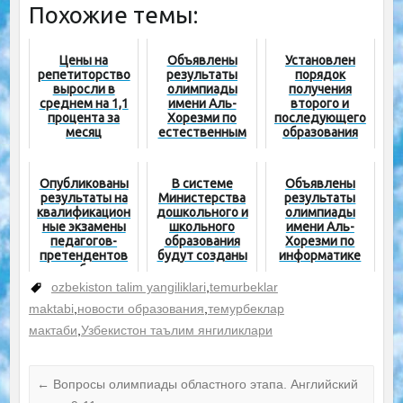
Похожие темы:
Цены на
Объявлены
Установлен
репетиторство
результаты
порядок
выросли в
олимпиады
получения
среднем на 1,1
имени Аль-
второго и
процента за
Хорезми по
последующего
месяц
естественным
образования
наукам среди
учащихся 7-х
классов
Опубликованы
В системе
Объявлены
результаты на
Министерства
результаты
квалификацион
дошкольного и
олимпиады
ные экзамены
школьного
имени Аль-
педагогов-
образования
Хорезми по
претендентов
будут созданы
информатике
на надбавку за
инженерные
среди учащихся
счет фонда
школы
7-х классов
ozbekiston talim yangiliklari
,
temurbeklar
МНО
maktabi
,
новости образования
,
темурбеклар
мактаби
,
Узбекистон таълим янгиликлари
←
Вопросы олимпиады областного этапа. Английский