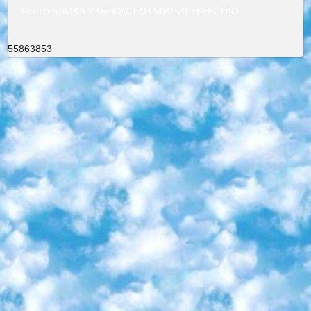
РЕСПУБЛИКА УЗБЕКИСТАН МИНИСТРЕРСТВО ДОШКОЛЬНОГО И ШКОЛЬНОГО ОБРАЗОВАНИЯ КОМАНДА в общеобразовательных учреждениях в 2023-2024 учебном году организация и проведение итоговой государственной аттестации обучающихся о Министра дошкольного и школьного образования Республики Узбекистан от 4 марта 2008 года (постановлением Минюста от 20 марта 2008 года № 1778 государственной регистрации) «Итоговое состояние учащихся общего среднего образования на основании положения об утверждении положения об аттестации общего среднего образования выпускной экзамен студентов в образовательных учреждениях в 2023-2024 учебном году В целях организации и прохождения аттестации приказываю: 1. Следующее: перечень предметов, по которым будет проводиться итоговая государственная аттестация и экзамен формы перевода согласно приложению 1; сертификаты международного образца, оценивающие уровень владения иностранными языками перечень согласно приложению 2; 2. Педагогический при специализированных образовательных учреждениях. научно-практический центр квалификации и международной оценки (Д.Давидова) 2024 г. До 25 марта: задания по предметам, по которым будет проводиться итоговая аттестация разработка и утверждение технических условий; итоговая аттестация на основании разработанного предметного задания разработка вопросов по предметам (устно и письменно), экзамен передача; общеобразовательные средние школы и специальные учебные заведения учащиеся выпускных классов школ и интернатов в агентской системе подготовка базы данных экзаменационных материалов и критериев оценки; перевод базы экзаменационных материалов на все языки обучения подать в Республиканский образовательный центр для изготовления; варианты экзаменов на основе разработанных контрольных материалов пусть будут поставлены задачи формирования. 3. Республиканский образовательный центр (Ш.Худайкулов) до 5 апреля 2024 года. до: база данных предоставленных экзаменационных материалов на все языки обучения перевод и экспертиза; для слепых, слабовидящих, глухих, слабослышащих и умственно отсталых детей учащиеся выпускных классов специализированных школ и школ-интернатов база данных экзаменационных материалов на всех преподаваемых языках подготовка критериев оценки; специализированные школы для умственно отсталых детей и технологии для учащихся выпускных классов школ-интернатов разработка соответствующих рекомендаций и критериев проведения ЕГЭ по естествознанию давать задания. 4. Педагогический при специализированных образовательных учреждениях. Научно-практический центр навыков и международной оценки (Д.Давидова), Республика образовательный центр (Худайкулов Ш.) итоговый государственный аттестационный экзамен ориентирован на творческое и логическое мышление при подготовке базы материалов учитывать введение заданий. 5. Следует отметить, что: сертификат государственного образца о знании общеобразовательного предмета и как минимум национальный уровень B1 по предметам на иностранных языках, указанным в Приложении 2. или международно признанный сертификат эквивалентного уровня студенты, изучающие определенный предмет, освобождаются от экзамена; по соответствующим предметам запланирована итоговая государственная аттестация за день до дня, путем жеребьевки Рабочей группой (в письменной форме по предметам, проводимым в форме) из числа сформированных вариантов выбрано 2 варианта; 2 выбранных варианта экзамена анонсированы на официальном сайте министерства и все выпускники по всей стране на основе этих вариантов проводит итоговую государственную аттестацию. 6. Государственное образование учащихся средних общеобразовательных учреждений. знания в соответствии с квалификационными требованиями, которые необходимо приобрести на основании стандартов итоговый (выпускной) контроль для 9 и 11 классов в целях тестирования Экзамены (далее – экзамены) состоят из предметов, перечисленных в приложении 1. будет сделано. 7. Экзамены пройдут с 26 мая по 15 июня 2024 г. (кроме науки физического воспитания). 8. Физическая для учащихся 9 классов общесредних образовательных учреждений. Экзамены по предмету «Образование, квалификация медицина» 1-6 мая 2024 года. сотрудники перевести под присмотр (с отклонениями в физическом или умственном развитии) специализированная школа для детей, школы-интернаты и со сколиозом школы-интернаты санаторного типа для больных детей исключены). 9. Он был слепым, слабовидящим и имел нарушения опорно-двигательного аппарата. экзамены в специализированных школах и интернатах для детей должны проводиться исходя из требований, предъявляемых к общеобразовательным учреждениям (физкультура кроме науки). 10. Специализированная школа для глухих и слабослышащих детей. и экзамены в интернатах и быть реализован в виде письменного теста по математике. 11. Специальность для умственно отсталых детей. Для 9 класса Родной язык и литературное письмо Государственный язык (язык обучения – узбекский). для неклассов) написано Математическое письмо Письменная/устная история Узбекистана Физическое воспитание практично Итоговый контроль Для 11 класса Написание родного языка и литературы (эссе) Математическое письмо Узбекский язык (обучение на узбекском языке) не посещающее общее среднее образование для учреждений)/Образовательное учреждение выбор письменный и устный Иностранный язык письменный/устный Письменная/устная история Узбекистана *По выбору студента:  Химия  Физика  Основы государственного права  География 10 бесплатных образовательных ресурсов - Мы составили подборку онлайн-проектов с интерактивными упражнениями, видеолекциями и статьями. Они помогут вам обрести новые и освежить старые знания бесплатно. 1. «ИНТУИТ» Старейшая образовательная площадка Рунета. Здесь вы найдёте сотни текстовых и видеокурсов на десятки различных тем — от программирования до психологии. Многие курсы подготовлены российскими университетами и крупными международными компаниями вроде Intel и Microsoft. Самостоятельное обучение бесплатное, но желающие могут оплатить услуги персональных наставников. 2. «Смартия» знакомит с актуальными профессиями и подсказывает, как им обучаться. Выбрав заинтересовавшую вас специальность — SMM-специалист, фотограф, веб-дизайнер или другую, — увидите список необходимых для неё умений. Чтобы вы могли освоить их самостоятельно, для каждого умения площадка отображает подборку ссылок на учебные материалы. Хотя «Смартия» ориентируется на русскоязычную аудиторию, часть контента всё же доступна только на английском. 3. «Лекторий Физтеха» Проект Московского физико-технического института (Физтеха). С его помощью вы можете смотреть онлайн серии лекций, записанные на видео в этом вузе. В числе доступных предметов — физика, биология, химия, информационные технологии и другие. К некоторым лекциям администрация ресурса прилагает готовые конспекты, которые можно скачивать в PDF-формате. 4. ITMOcourses Онлайн-площадка Санкт-Петербургского национального исследовательского университета информационных технологий, механики и оптики (ИТМО). Ресурс предоставляет свободный доступ к курсам, разработанным в этом вузе. Каталог материалов разбит на четыре категории: «Оптические системы и технологии», «Приборостроение и робототехника», «Информационные технологии» и «Биотехнологии». Курсы состоят из видеолекций, интерактивных демонстраций и заданий. 5. «КиберЛенинка» Электронная научная библиотека открытого доступа. Каталог площадки регулярно обрастает текстами статей из различных научных изданий. Сгруппированные по журналам и рубрикам публикации можно читать онлайн или скачивать целиком в PDF-формате. Проект нацелен на популяризацию науки за счёт открытого доступа к качественной информации. 6. «ПостНаука» На этом ресурсе публикуют подборки видеолекций, составленные экспертами из разных отраслей и объединённые общими темами. Среди них, к примеру, есть серии «Биоинформатика и геномика», «Культура средневековой Скандинавии» и Cinema Studies о теории кино. Каждая подборка лекций — логически связанная история, рассказанная экспертом от первого лица. Кроме того, на сайте появляются научно-образовательные статьи и тесты на разные темы. 7. «Newочём» Команда проекта «Newочём» отбирает самые интересные тексты из англоязычных СМИ и переводит те из них, за которые голосуют участники сообщества «ВКонтакте». По большей части это научно-популярные статьи. Редакторы придумывают лишь заголовки, в остальном содержание переводов соответствует оригиналам. Полные тексты можно читать прямо в социальной сети. 8. InternetUrok Онлайн-база материалов по основным дисциплинам школьной программы. Информация на сайте структурирована по классам, предметам и темам (урокам). Каждый урок состоит из видеолекций и конспектов. Есть также интерактивные тренажёры и тесты для закрепления пройденного материала. Даже если вы давно окончили школу, возможность повторить программу старших классов всегда может пригодиться. 9. Edutainme Ещё один ресурс об образовании. В отличие от Newtonew, как мне кажется, Edutainme больше ориентируется на представителей индустрии: педагогов, предпринимателей, разработчиков образовательных проектов. Но и любой, кто просто стремится к саморазвитию, найдёт на сайте много полезного и интересного для себя. Например, информацию о новых курсах и образовательных сервисах. 10. Newtonew Онлайн-медиа об образовании и обучении в широком смысле. Авторы Newtonew пишут об инструментах, заведениях, тактиках и стратегиях, которые помогают учить других и получать новые знания самостоятельно. На этой площадке вы найдёте новости, обзоры, аналитические мате
55863853