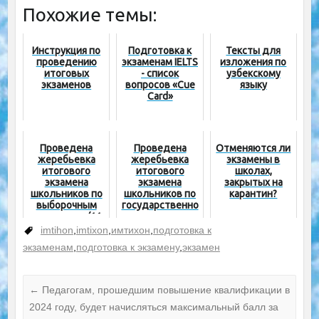
Похожие темы:
Инструкция по
Подготовка к
Тексты для
проведению
экзаменам IELTS
изложения по
итоговых
- список
узбекскому
экзаменов
вопросов «Cue
языку
Card»
Проведена
Проведена
Отменяются ли
жеребьевка
жеребьевка
экзамены в
итогового
итогового
школах,
экзамена
экзамена
закрытых на
школьников по
школьников по
карантин?
выборочным
государственно
предметам (11
му языку
класс)
imtihon
,
imtixon
,
имтихон
,
подготовка к
экзаменам
,
подготовка к экзамену
,
экзамен
←
Педагогам, прошедшим повышение квалификации в
2024 году, будет начисляться максимальный балл за