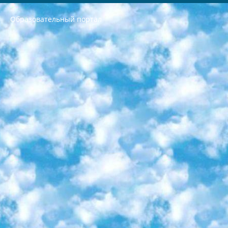
Образовательный портал
РЕСПУБЛИКА УЗБЕКИСТАН МИНИСТРЕРСТВО ДОШКОЛЬНОГО И ШКОЛЬНОГО ОБРАЗОВАНИЯ КОМАНДА в общеобразовательных учреждениях в 2023-2024 учебном году организация и проведение итоговой государственной аттестации обучающихся о Министра дошкольного и школьного образования Республики Узбекистан от 4 марта 2008 года (постановлением Минюста от 20 марта 2008 года № 1778 государственной регистрации) «Итоговое состояние учащихся общего среднего образования на основании положения об утверждении положения об аттестации общего среднего образования выпускной экзамен студентов в образовательных учреждениях в 2023-2024 учебном году В целях организации и прохождения аттестации приказываю: 1. Следующее: перечень предметов, по которым будет проводиться итоговая государственная аттестация и экзамен формы перевода согласно приложению 1; сертификаты международного образца, оценивающие уровень владения иностранными языками перечень согласно приложению 2; 2. Педагогический при специализированных образовательных учреждениях. научно-практический центр квалификации и международной оценки (Д.Давидова) 2024 г. До 25 марта: задания по предметам, по которым будет проводиться итоговая аттестация разработка и утверждение технических условий; итоговая аттестация на основании разработанного предметного задания разработка вопросов по предметам (устно и письменно), экзамен передача; общеобразовательные средние школы и специальные учебные заведения учащиеся выпускных классов школ и интернатов в агентской системе подготовка базы данных экзаменационных материалов и критериев оценки; перевод базы экзаменационных материалов на все языки обучения подать в Республиканский образовательный центр для изготовления; варианты экзаменов на основе разработанных контрольных материалов пусть будут поставлены задачи формирования. 3. Республиканский образовательный центр (Ш.Худайкулов) до 5 апреля 2024 года. до: база данных предоставленных экзаменационных материалов на все языки обучения перевод и экспертиза; для слепых, слабовидящих, глухих, слабослышащих и умственно отсталых детей учащиеся выпускных классов специализированных школ и школ-интернатов база данных экзаменационных материалов на всех преподаваемых языках подготовка критериев оценки; специализированные школы для умственно отсталых детей и технологии для учащихся выпускных классов школ-интернатов разработка соответствующих рекомендаций и критериев проведения ЕГЭ по естествознанию давать задания. 4. Педагогический при специализированных образовательных учреждениях. Научно-практический центр навыков и международной оценки (Д.Давидова), Республика образовательный центр (Худайкулов Ш.) итоговый государственный аттестационный экзамен ориентирован на творческое и логическое мышление при подготовке базы материалов учитывать введение заданий. 5. Следует отметить, что: сертификат государственного образца о знании общеобразовательного предмета и как минимум национальный уровень B1 по предметам на иностранных языках, указанным в Приложении 2. или международно признанный сертификат эквивалентного уровня студенты, изучающие определенный предмет, освобождаются от экзамена; по соответствующим предметам запланирована итоговая государственная аттестация за день до дня, путем жеребьевки Рабочей группой (в письменной форме по предметам, проводимым в форме) из числа сформированных вариантов выбрано 2 варианта; 2 выбранных варианта экзамена анонсированы на официальном сайте министерства и все выпускники по всей стране на основе этих вариантов проводит итоговую государственную аттестацию. 6. Государственное образование учащихся средних общеобразовательных учреждений. знания в соответствии с квалификационными требованиями, которые необходимо приобрести на основании стандартов итоговый (выпускной) контроль для 9 и 11 классов в целях тестирования Экзамены (далее – экзамены) состоят из предметов, перечисленных в приложении 1. будет сделано. 7. Экзамены пройдут с 26 мая по 15 июня 2024 г. (кроме науки физического воспитания). 8. Физическая для учащихся 9 классов общесредних образовательных учреждений. Экзамены по предмету «Образование, квалификация медицина» 1-6 мая 2024 года. сотрудники перевести под присмотр (с отклонениями в физическом или умственном развитии) специализированная школа для детей, школы-интернаты и со сколиозом школы-интернаты санаторного типа для больных детей исключены). 9. Он был слепым, слабовидящим и имел нарушения опорно-двигательного аппарата. экзамены в специализированных школах и интернатах для детей должны проводиться исходя из требований, предъявляемых к общеобразовательным учреждениям (физкультура кроме науки). 10. Специализированная школа для глухих и слабослышащих детей. и экзамены в интернатах и быть реализован в виде письменного теста по математике. 11. Специальность для умственно отсталых детей. Для 9 класса Родной язык и литературное письмо Государственный язык (язык обучения – узбекский). для неклассов) написано Математическое письмо Письменная/устная история Узбекистана Физическое воспитание практично Итоговый контроль Для 11 класса Написание родного языка и литературы (эссе) Математическое письмо Узбекский язык (обучение на узбекском языке) не посещающее общее среднее образование для учреждений)/Образовательное учреждение выбор письменный и устный Иностранный язык письменный/устный Письменная/устная история Узбекистана *По выбору студента:  Химия  Физика  Основы государственного права  География 10 бесплатных образовательных ресурсов - Мы составили подборку онлайн-проектов с интерактивными упражнениями, видеолекциями и статьями. Они помогут вам обрести новые и освежить старые знания бесплатно. 1. «ИНТУИТ» Старейшая образовательная площадка Рунета. Здесь вы найдёте сотни текстовых и видеокурсов на десятки различных тем — от программирования до психологии. Многие курсы подготовлены российскими университетами и крупными международными компаниями вроде Intel и Microsoft. Самостоятельное обучение бесплатное, но желающие могут оплатить услуги персональных наставников. 2. «Смартия» знакомит с актуальными профессиями и подсказывает, как им обучаться. Выбрав заинтересовавшую вас специальность — SMM-специалист, фотограф, веб-дизайнер или другую, — увидите список необходимых для неё умений. Чтобы вы могли освоить их самостоятельно, для каждого умения площадка отображает подборку ссылок на учебные материалы. Хотя «Смартия» ориентируется на русскоязычную аудиторию, часть контента всё же доступна только на английском. 3. «Лекторий Физтеха» Проект Московского физико-технического института (Физтеха). С его помощью вы можете смотреть онлайн серии лекций, записанные на видео в этом вузе. В числе доступных предметов — физика, биология, химия, информационные технологии и другие. К некоторым лекциям администрация ресурса прилагает готовые конспекты, которые можно скачивать в PDF-формате. 4. ITMOcourses Онлайн-площадка Санкт-Петербургского национального исследовательского университета информационных технологий, механики и оптики (ИТМО). Ресурс предоставляет свободный доступ к курсам, разработанным в этом вузе. Каталог материалов разбит на четыре категории: «Оптические системы и технологии», «Приборостроение и робототехника», «Информационные технологии» и «Биотехнологии». Курсы состоят из видеолекций, интерактивных демонстраций и заданий. 5. «КиберЛенинка» Электронная научная библиотека открытого доступа. Каталог площадки регулярно обрастает текстами статей из различных научных изданий. Сгруппированные по журналам и рубрикам публикации можно читать онлайн или скачивать целиком в PDF-формате. Проект нацелен на популяризацию науки за счёт открытого доступа к качественной информации. 6. «ПостНаука» На этом ресурсе публикуют подборки видеолекций, составленные экспертами из разных отраслей и объединённые общими темами. Среди них, к примеру, есть серии «Биоинформатика и геномика», «Культура средневековой Скандинавии» и Cinema Studies о теории кино. Каждая подборка лекций — логически связанная история, рассказанная экспертом от первого лица. Кроме того, на сайте появляются научно-образовательные статьи и тесты на разные темы. 7. «Newочём» Команда проекта «Newочём» отбирает самые интересные тексты из англоязычных СМИ и переводит те из них, за которые голосуют участники сообщества «ВКонтакте». По большей части это научно-популярные статьи. Редакторы придумывают лишь заголовки, в остальном содержание переводов соответствует оригиналам. Полные тексты можно читать прямо в социальной сети. 8. InternetUrok Онлайн-база материалов по основным дисциплинам школьной программы. Информация на сайте структурирована по классам, предметам и темам (урокам). Каждый урок состоит из видеолекций и конспектов. Есть также интерактивные тренажёры и тесты для закрепления пройденного материала. Даже если вы давно окончили школу, возможность повторить программу старших классов всегда может пригодиться. 9. Edutainme Ещё один ресурс об образовании. В отличие от Newtonew, как мне кажется, Edutainme больше ориентируется на представителей индустрии: педагогов, предпринимателей, разработчиков образовательных проектов. Но и любой, кто просто стремится к саморазвитию, найдёт на сайте много полезного и интересного для себя. Например, информацию о новых курсах и образовательных сервисах. 10. Newtonew Онлайн-медиа об образовании и обучении в широком смысле. Авторы Newtonew пишут об инструментах, заведениях, тактиках и стратегиях, которые помогают учить других и получать новые знания самостоятельно. На этой площадке вы найдёте новости, обзоры, аналитические мат