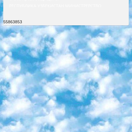
РЕСПУБЛИКА УЗБЕКИСТАН МИНИСТРЕРСТВО ДОШКОЛЬНОГО И ШКОЛЬНОГО ОБРАЗОВАНИЯ КОМАНДА в общеобразовательных учреждениях в 2023-2024 учебном году организация и проведение итоговой государственной аттестации обучающихся о Министра дошкольного и школьного образования Республики Узбекистан от 4 марта 2008 года (постановлением Минюста от 20 марта 2008 года № 1778 государственной регистрации) «Итоговое состояние учащихся общего среднего образования на основании положения об утверждении положения об аттестации общего среднего образования выпускной экзамен студентов в образовательных учреждениях в 2023-2024 учебном году В целях организации и прохождения аттестации приказываю: 1. Следующее: перечень предметов, по которым будет проводиться итоговая государственная аттестация и экзамен формы перевода согласно приложению 1; сертификаты международного образца, оценивающие уровень владения иностранными языками перечень согласно приложению 2; 2. Педагогический при специализированных образовательных учреждениях. научно-практический центр квалификации и международной оценки (Д.Давидова) 2024 г. До 25 марта: задания по предметам, по которым будет проводиться итоговая аттестация разработка и утверждение технических условий; итоговая аттестация на основании разработанного предметного задания разработка вопросов по предметам (устно и письменно), экзамен передача; общеобразовательные средние школы и специальные учебные заведения учащиеся выпускных классов школ и интернатов в агентской системе подготовка базы данных экзаменационных материалов и критериев оценки; перевод базы экзаменационных материалов на все языки обучения подать в Республиканский образовательный центр для изготовления; варианты экзаменов на основе разработанных контрольных материалов пусть будут поставлены задачи формирования. 3. Республиканский образовательный центр (Ш.Худайкулов) до 5 апреля 2024 года. до: база данных предоставленных экзаменационных материалов на все языки обучения перевод и экспертиза; для слепых, слабовидящих, глухих, слабослышащих и умственно отсталых детей учащиеся выпускных классов специализированных школ и школ-интернатов база данных экзаменационных материалов на всех преподаваемых языках подготовка критериев оценки; специализированные школы для умственно отсталых детей и технологии для учащихся выпускных классов школ-интернатов разработка соответствующих рекомендаций и критериев проведения ЕГЭ по естествознанию давать задания. 4. Педагогический при специализированных образовательных учреждениях. Научно-практический центр навыков и международной оценки (Д.Давидова), Республика образовательный центр (Худайкулов Ш.) итоговый государственный аттестационный экзамен ориентирован на творческое и логическое мышление при подготовке базы материалов учитывать введение заданий. 5. Следует отметить, что: сертификат государственного образца о знании общеобразовательного предмета и как минимум национальный уровень B1 по предметам на иностранных языках, указанным в Приложении 2. или международно признанный сертификат эквивалентного уровня студенты, изучающие определенный предмет, освобождаются от экзамена; по соответствующим предметам запланирована итоговая государственная аттестация за день до дня, путем жеребьевки Рабочей группой (в письменной форме по предметам, проводимым в форме) из числа сформированных вариантов выбрано 2 варианта; 2 выбранных варианта экзамена анонсированы на официальном сайте министерства и все выпускники по всей стране на основе этих вариантов проводит итоговую государственную аттестацию. 6. Государственное образование учащихся средних общеобразовательных учреждений. знания в соответствии с квалификационными требованиями, которые необходимо приобрести на основании стандартов итоговый (выпускной) контроль для 9 и 11 классов в целях тестирования Экзамены (далее – экзамены) состоят из предметов, перечисленных в приложении 1. будет сделано. 7. Экзамены пройдут с 26 мая по 15 июня 2024 г. (кроме науки физического воспитания). 8. Физическая для учащихся 9 классов общесредних образовательных учреждений. Экзамены по предмету «Образование, квалификация медицина» 1-6 мая 2024 года. сотрудники перевести под присмотр (с отклонениями в физическом или умственном развитии) специализированная школа для детей, школы-интернаты и со сколиозом школы-интернаты санаторного типа для больных детей исключены). 9. Он был слепым, слабовидящим и имел нарушения опорно-двигательного аппарата. экзамены в специализированных школах и интернатах для детей должны проводиться исходя из требований, предъявляемых к общеобразовательным учреждениям (физкультура кроме науки). 10. Специализированная школа для глухих и слабослышащих детей. и экзамены в интернатах и быть реализован в виде письменного теста по математике. 11. Специальность для умственно отсталых детей. Для 9 класса Родной язык и литературное письмо Государственный язык (язык обучения – узбекский). для неклассов) написано Математическое письмо Письменная/устная история Узбекистана Физическое воспитание практично Итоговый контроль Для 11 класса Написание родного языка и литературы (эссе) Математическое письмо Узбекский язык (обучение на узбекском языке) не посещающее общее среднее образование для учреждений)/Образовательное учреждение выбор письменный и устный Иностранный язык письменный/устный Письменная/устная история Узбекистана *По выбору студента:  Химия  Физика  Основы государственного права  География 10 бесплатных образовательных ресурсов - Мы составили подборку онлайн-проектов с интерактивными упражнениями, видеолекциями и статьями. Они помогут вам обрести новые и освежить старые знания бесплатно. 1. «ИНТУИТ» Старейшая образовательная площадка Рунета. Здесь вы найдёте сотни текстовых и видеокурсов на десятки различных тем — от программирования до психологии. Многие курсы подготовлены российскими университетами и крупными международными компаниями вроде Intel и Microsoft. Самостоятельное обучение бесплатное, но желающие могут оплатить услуги персональных наставников. 2. «Смартия» знакомит с актуальными профессиями и подсказывает, как им обучаться. Выбрав заинтересовавшую вас специальность — SMM-специалист, фотограф, веб-дизайнер или другую, — увидите список необходимых для неё умений. Чтобы вы могли освоить их самостоятельно, для каждого умения площадка отображает подборку ссылок на учебные материалы. Хотя «Смартия» ориентируется на русскоязычную аудиторию, часть контента всё же доступна только на английском. 3. «Лекторий Физтеха» Проект Московского физико-технического института (Физтеха). С его помощью вы можете смотреть онлайн серии лекций, записанные на видео в этом вузе. В числе доступных предметов — физика, биология, химия, информационные технологии и другие. К некоторым лекциям администрация ресурса прилагает готовые конспекты, которые можно скачивать в PDF-формате. 4. ITMOcourses Онлайн-площадка Санкт-Петербургского национального исследовательского университета информационных технологий, механики и оптики (ИТМО). Ресурс предоставляет свободный доступ к курсам, разработанным в этом вузе. Каталог материалов разбит на четыре категории: «Оптические системы и технологии», «Приборостроение и робототехника», «Информационные технологии» и «Биотехнологии». Курсы состоят из видеолекций, интерактивных демонстраций и заданий. 5. «КиберЛенинка» Электронная научная библиотека открытого доступа. Каталог площадки регулярно обрастает текстами статей из различных научных изданий. Сгруппированные по журналам и рубрикам публикации можно читать онлайн или скачивать целиком в PDF-формате. Проект нацелен на популяризацию науки за счёт открытого доступа к качественной информации. 6. «ПостНаука» На этом ресурсе публикуют подборки видеолекций, составленные экспертами из разных отраслей и объединённые общими темами. Среди них, к примеру, есть серии «Биоинформатика и геномика», «Культура средневековой Скандинавии» и Cinema Studies о теории кино. Каждая подборка лекций — логически связанная история, рассказанная экспертом от первого лица. Кроме того, на сайте появляются научно-образовательные статьи и тесты на разные темы. 7. «Newочём» Команда проекта «Newочём» отбирает самые интересные тексты из англоязычных СМИ и переводит те из них, за которые голосуют участники сообщества «ВКонтакте». По большей части это научно-популярные статьи. Редакторы придумывают лишь заголовки, в остальном содержание переводов соответствует оригиналам. Полные тексты можно читать прямо в социальной сети. 8. InternetUrok Онлайн-база материалов по основным дисциплинам школьной программы. Информация на сайте структурирована по классам, предметам и темам (урокам). Каждый урок состоит из видеолекций и конспектов. Есть также интерактивные тренажёры и тесты для закрепления пройденного материала. Даже если вы давно окончили школу, возможность повторить программу старших классов всегда может пригодиться. 9. Edutainme Ещё один ресурс об образовании. В отличие от Newtonew, как мне кажется, Edutainme больше ориентируется на представителей индустрии: педагогов, предпринимателей, разработчиков образовательных проектов. Но и любой, кто просто стремится к саморазвитию, найдёт на сайте много полезного и интересного для себя. Например, информацию о новых курсах и образовательных сервисах. 10. Newtonew Онлайн-медиа об образовании и обучении в широком смысле. Авторы Newtonew пишут об инструментах, заведениях, тактиках и стратегиях, которые помогают учить других и получать новые знания самостоятельно. На этой площадке вы найдёте новости, обзоры, аналитические мате
55863853