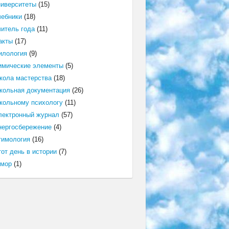
ниверситеты
(15)
чебники
(18)
читель года
(11)
акты
(17)
илология
(9)
имические элементы
(5)
кола мастерства
(18)
кольная документация
(26)
кольному психологу
(11)
лектронный журнал
(57)
нергосбережение
(4)
тимология
(16)
от день в истории
(7)
мор
(1)