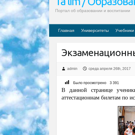
Ta’lim / Образов
Портал об образовании и воспитании
Главная
Университеты
Учебники
Экзаменационн
admin
среда апреля 26th, 2017
Было просмотрено
3 391
В данной странице ученик
аттестационнам билетам по и