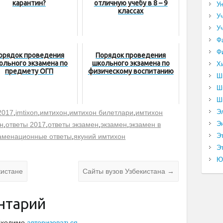
карантин?
отличную учебу в 8 – 9
У
классах
У
У
Ф
Ф
орядок проведения
Порядок проведения
ольного экзамена по
школьного экзамена по
Х
предмету ОГП
физическому воспитанию
Ш
Ш
Ш
Э
 2017
,
imtixon
,
имтихон
,
имтихон билетлари
,
имтихон
Э
н
,
ответы 2017
,
ответы экзамен
,
экзамен
,
экзамен в
Э
аменационные ответы
,
якуний имтихон
Эт
Ю
кистане
Сайты вузов Узбекистана
→
нтарий
обходимо
авторизоваться
.