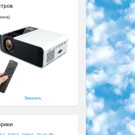
нтров
екча)
Заказать
брики