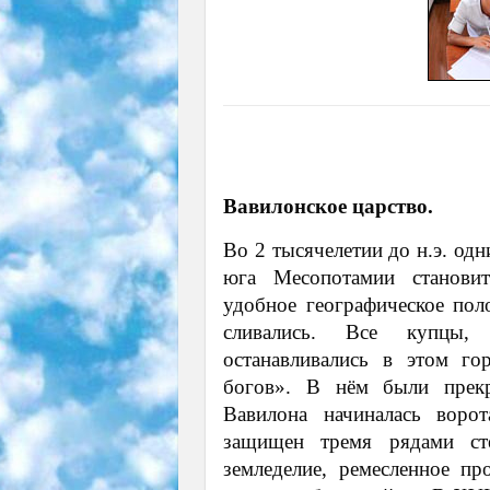
Вавилонское царство.
Во 2 тысячелетии до н.э. од
юга Месопотамии становит
удобное географическое пол
сливались. Все купцы,
останавливались в этом го
богов». В нём были прек
Вавилона начиналась вор
защищен тремя рядами сте
земледелие, ремесленное п