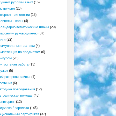
зучаем русский язык!
(16)
нструкция
(23)
нтернет технологии
(13)
абинеты школы
(4)
алендарно-тематические планы
(29)
лассному руководителю
(37)
ниги
(22)
оммунальные платежи
(4)
омпетенция по предметам
(6)
онкурсы
(28)
онтрольная работа
(13)
ружок
(5)
абораторная работа
(1)
есячник
(6)
етодика преподавания
(12)
етодическая помощь
(45)
ониторинг
(12)
адбавка / зарплата
(146)
ациональный сертификат
(37)