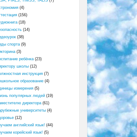
ISA, PIRLS, TIMSS, TALIS
(7)
строномия
(4)
ттестация
(156)
удиокнига
(18)
езопасность
(14)
идеоурок
(38)
иды спорта
(9)
икторина
(3)
оспитание ребёнка
(23)
иректору школы
(12)
олжностная инструкция
(7)
ошкольное образование
(4)
диницы измерения
(5)
изнь популярных людей
(19)
аместителю директора
(61)
арубежные университеты
(4)
доровье
(12)
зучаем английский язык!
(44)
зучаем корейский язык!
(5)