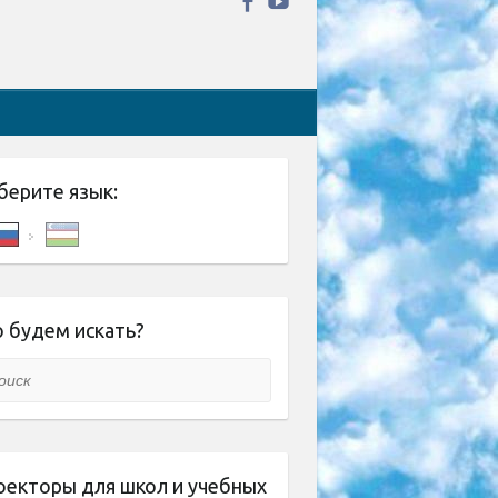
берите язык:
 будем искать?
ск
оекторы для школ и учебных