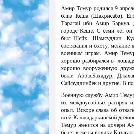
Амир Темур родился 9 апреля
близ Кеша (Шахрисабз). 
Тарагай ибн Амир Баркул.
городе Кеше. С семи лет он
был Шейх ­ Шамсуддин ­ Ку
состязания и охоту, метание 
военным играм. Амир Темур
хорошо разбирался в лошадях
хорошо вооруженную друж
были Аббас­Бахадур, Джаха
Сайфуддинбек и другие. В по
Военную службу Амир Темур 
их междоусобных распрях и 
опыт. Вскоре слава об отваг
всей Кашкадарьинской долине
Темур женится на дочери Ам
берет в жены внучку Казаган