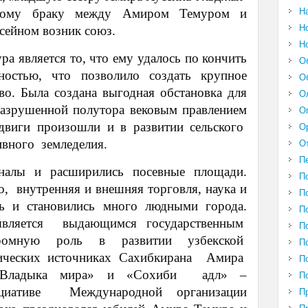
Н
 этому браку между Амиром Темуром и
Н
сейном возник союз.
Н
ра является то, что ему удалось по кончить
О
ностью, что позволило создать крупное
О
во. Была создана выгодная обстановка для
О
разрушенной полутора вековым правлением
О
двиги произошли и в развитии сельского
О
ивного земледелия.
О
П
налы и расширились посевные площади.
П
о, внутренняя и внешняя торговля, наука и
П
ись и становились много людными города.
П
вляется выдающимся государственным
П
громную роль в развитии узбекской
П
рических источниках Сахибкирана Амира
П
«Владыка мира» и «Сохиби адл» –
П
циативе Международной организации
П