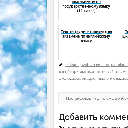
школьников по
государственному языку
(11 класс)
Тексты (аудио-топики) для
П
экзамена по английскому
шк
языку
imtihon javoblari
,
imtihon javoblari
жавоблари
,
имтиҳон
,
итоговый экзаме
школе
,
экзаменационные билеты
,
экз
←
Нострификация диплома в Узбе
Добавить комме
Для отправки комментария вам не