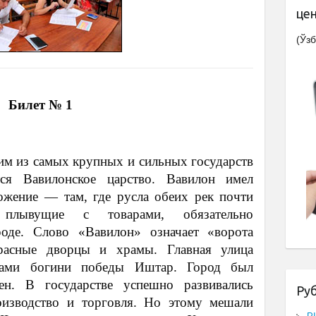
це
(Ўзб
Билет № 1
ним из самых крупных и сильных государств
ся Вавилонское царство. Вавилон имел
ожение — там, где русла обеих рек почти
 плывущие с товарами, обязательно
роде. Слово «Вавилон» означает «ворота
расные дворцы и храмы. Главная улица
отами богини победы Иштар. Город был
н. В государстве успешно развивались
Ру
роизводство и торговля. Но этому мешали