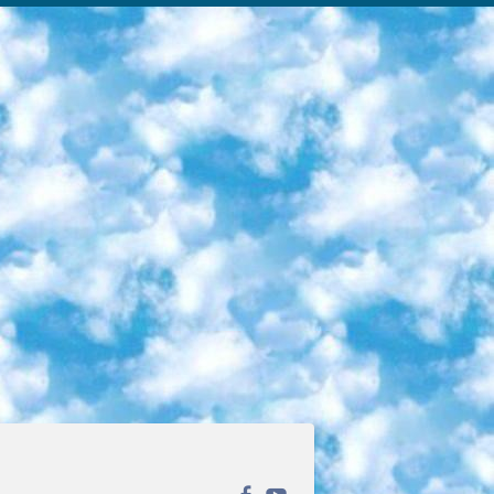
ека открытого доступа. Каталог площадки регулярно обрастает текстами статей из различных научных изданий. Сгруппированные по журналам и рубрикам публикации можно читать онлайн или скачивать целиком в PDF-формате. Проект нацелен на популяризацию науки за счёт открытого доступа к качественной информации. 6. «ПостНаука» На этом ресурсе публикуют подборки видеолекций, составленные экспертами из разных отраслей и объединённые общими темами. Среди них, к примеру, есть серии «Биоинформатика и геномика», «Культура средневековой Скандинавии» и Cinema Studies о теории кино. Каждая подборка лекций — логически связанная история, рассказанная экспертом от первого лица. Кроме того, на сайте появляются научно-образовательные статьи и тесты на разные темы. 7. «Newочём» Команда проекта «Newочём» отбирает самые интересные тексты из англоязычных СМИ и переводит те из них, за которые голосуют участники сообщества «ВКонтакте». По большей части это научно-популярные статьи. Редакторы придумывают лишь заголовки, в остальном содержание переводов соответствует оригиналам. Полные тексты можно читать прямо в социальной сети. 8. InternetUrok Онлайн-база материалов по основным дисциплинам школьной программы. Информация на сайте структурирована по классам, предметам и темам (урокам). Каждый урок состоит из видеолекций и конспектов. Есть также интерактивные тренажёры и тесты для закрепления пройденного материала. Даже если вы давно окончили школу, возможность повторить программу старших классов всегда может пригодиться. 9. Edutainme Ещё один ресурс об образовании. В отличие от Newtonew, как мне кажется, Edutainme больше ориентируется на представителей индустрии: педагогов, предпринимателей, разработчиков образовательных проектов. Но и любой, кто просто стремится к саморазвитию, найдёт на сайте много полезного и интересного для себя. Например, информацию о новых курсах и образовательных сервисах. 10. Newtonew Онлайн-медиа об образовании и обучении в широком смысле. Авторы Newtonew пишут об инструментах, заведениях, тактиках и стратегиях, которые помогают учить других и получать новые знания самостоятельно. На этой площадке вы найдёте новости, обзоры, аналитические мат