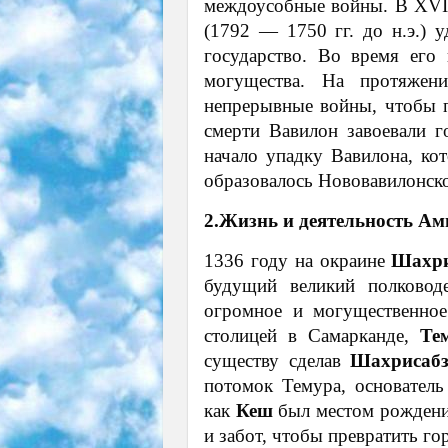
междоусобные войны. В XVII
(1792 — 1750 гг. до н.э.) 
государство. Во время его
могущества. На протяжен
непрерывные войны, чтобы п
смерти Вавилон завоевали 
начало упадку Вавилона, кот
образовалось Нововавилонско
2.Жизнь и деятельность Ам
1336 году на окраине
Шахри
будущий великий полково
огромное и могущественно
столицей в Самарканде,
Те
существу сделав
Шахрисаб
потомок Темура, основател
как
Кеш
был местом рожден
и забот, чтобы превратить го