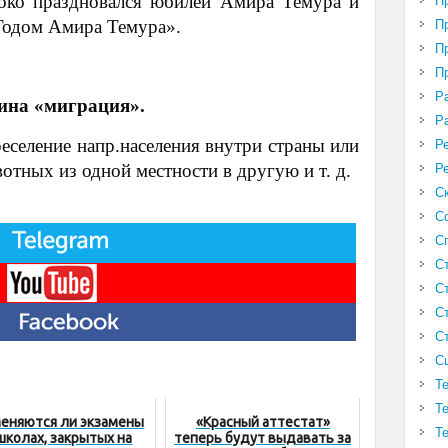
о праздновался юбилей Амира Темура и
П
«Годом Амира Темура».
П
П
П
Р
мина «миграция».
Р
еселение напр.населения внутри страны или
Р
отных из одной местности в другую и т. д.
Р
С
С
С
С
С
С
С
С
Т
Т
еняются ли экзамены
«Красный аттестат»
Т
школах, закрытых на
теперь будут выдавать за