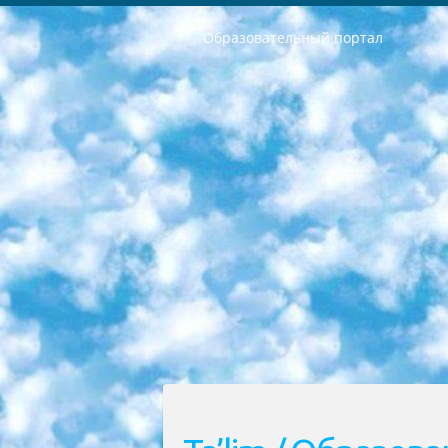
Образовательный портал
РЕСПУБЛИКА УЗБЕКИСТАН МИНИСТРЕРСТВО ДОШКОЛЬНОГО И ШКОЛЬНОГО ОБРАЗОВАНИЯ КОМАНДА в общеобразовательных учреждениях в 2023-2024 учебном году организация и проведение итоговой государственной аттестации обучающихся о Министра дошкольного и школьного образования Республики Узбекистан от 4 марта 2008 года (постановлением Минюста от 20 марта 2008 года № 1778 государственной регистрации) «Итоговое состояние учащихся общего среднего образования на основании положения об утверждении положения об аттестации общего среднего образования выпускной экзамен студентов в образовательных учреждениях в 2023-2024 учебном году В целях организации и прохождения аттестации приказываю: 1. Следующее: перечень предметов, по которым будет проводиться итоговая государственная аттестация и экзамен формы перевода согласно приложению 1; сертификаты международного образца, оценивающие уровень владения иностранными языками перечень согласно приложению 2; 2. Педагогический при специализированных образовательных учреждениях. научно-практический центр квалификации и международной оценки (Д.Давидова) 2024 г. До 25 марта: задания по предметам, по которым будет проводиться итоговая аттестация разработка и утверждение технических условий; итоговая аттестация на основании разработанного предметного задания разработка вопросов по предметам (устно и письменно), экзамен передача; общеобразовательные средние школы и специальные учебные заведения учащиеся выпускных классов школ и интернатов в агентской системе подготовка базы данных экзаменационных материалов и критериев оценки; перевод базы экзаменационных материалов на все языки обучения подать в Республиканский образовательный центр для изготовления; варианты экзаменов на основе разработанных контрольных материалов пусть будут поставлены задачи формирования. 3. Республиканский образовательный центр (Ш.Худайкулов) до 5 апреля 2024 года. до: база данных предоставленных экзаменационных материалов на все языки обучения перевод и экспертиза; для слепых, слабовидящих, глухих, слабослышащих и умственно отсталых детей учащиеся выпускных классов специализированных школ и школ-интернатов база данных экзаменационных материалов на всех преподаваемых языках подготовка критериев оценки; специализированные школы для умственно отсталых детей и технологии для учащихся выпускных классов школ-интернатов разработка соответствующих рекомендаций и критериев проведения ЕГЭ по естествознанию давать задания. 4. Педагогический при специализированных образовательных учреждениях. Научно-практический центр навыков и международной оценки (Д.Давидова), Республи