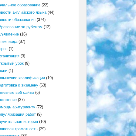
ачальное образование
(22)
овости английского языка
(44)
овости образования
(374)
бразование за рубежом
(12)
бъявление
(16)
лимпиада
(87)
прос
(1)
рганизация
(3)
ткрытый урок
(9)
есни
(1)
овышение квалификации
(19)
одготовка к экзамену
(63)
олезные веб сайты
(6)
оложение
(37)
омощь абитуриенту
(72)
опуляризация работ
(9)
оучительная история
(10)
равовая грамотность
(29)