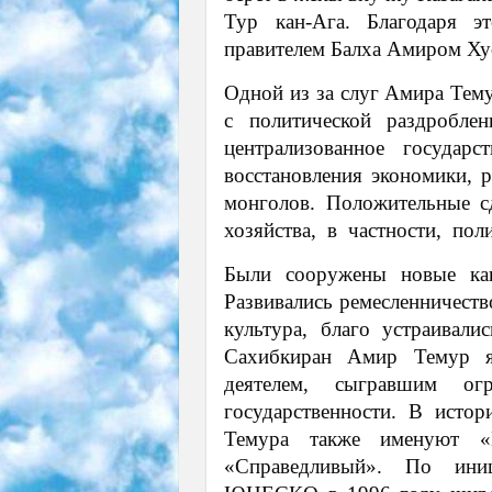
Тур­ кан-Ага. Благодаря
правителем Балха Амиром Ху
Одной из за слуг Амира Тему
с политической раздроблен
централизованное государст
восстановления экономики, 
монголов. Положительные с
хозяйства, в частности, пол
Были сооружены новые ка
Развивались ремесленничеств
культура, благо устраивал
Сахибкиран Амир Темур я
деятелем, сыгравшим о
государственности. В исто
Темура также именуют 
«Справедливый». По ини