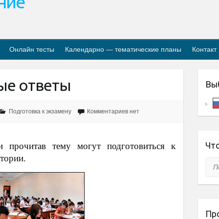
ание
Онлайн тесты
Календарно — тематические планы
Контакт
ые ответы
Вы
Подготовка к экзамену
Комментариев нет
Что
и прочитав тему могут подготовиться к
стории.
Пои
Пр