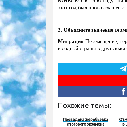
ЮНЕСКО в 1996 году широк
этот год был провозглашен 
3. Объясните значение тер
Миграция
Перемещение, пер
из одной страны в другуюжив
Похожие темы:
Проведена жеребьевка
Отм
итогового экзамена
в 