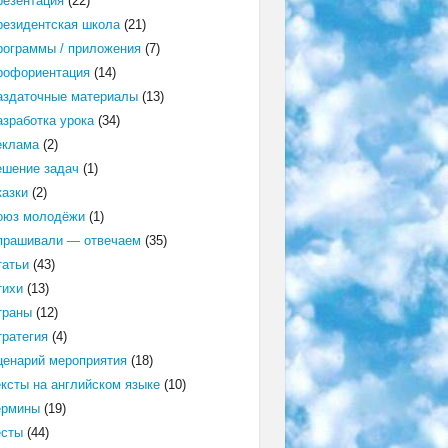
резентация
(22)
резидентская школа
(21)
рограммы / приложения
(7)
рофориентация
(14)
аздаточные материалы
(13)
азработка урока
(34)
еклама
(2)
ешение задач
(1)
казки
(2)
оюз молодёжи
(1)
прашивали — отвечаем
(35)
татьи
(43)
тихи
(13)
траны
(12)
тратегия
(4)
ценарий мероприятия
(18)
ексты на английском языке
(10)
ермины
(19)
есты
(44)