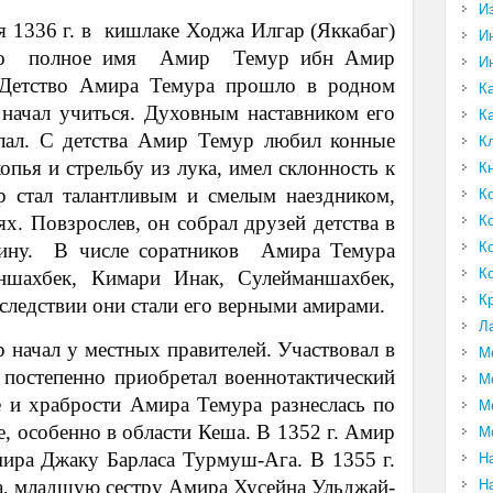
И
 1336 г. в кишлаке Ходжа Илгар (Яккабаг)
И
Его полное имя Амир Темур ибн Амир
И
 Детство Амира Темура прошло в родном
К
 начал учиться. Духовным наставником его
К
лал. С детства Амир Темур любил конные
К
копья и стрельбу из лука, имел склонность к
К
 стал талантливым и смелым наездником,
К
. Повзрослев, он собрал друзей детства в
К
К
ину. В числе соратников Амира Темура
К
ншахбек, Кимари Инак, Сулейманшахбек,
К
следствии они стали его верными амирами.
Л
начал у местных правителей. Участвовал в
М
постепенно приобретал военно­тактический
М
е и храбрости Амира Темура разнеслась по
М
, особенно в области Кеша. В 1352 г. Амир
М
ира Джаку Барласа Турмуш-Ага. В 1355 г.
Н
а, младшую сестру Амира Хусейна Ульджай­
Н