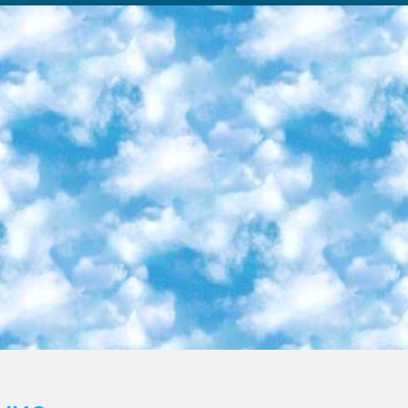
ка образовательный центр (Худайкулов Ш.) итоговый государственный аттестационный экзамен ориентирован на творческое и логическое мышление при подготовке базы материалов учитывать введение заданий. 5. Следует отметить, что: сертификат государственного образца о знании общеобразовательного предмета и как минимум национальный уровень B1 по предметам на иностранных языках, указанным в Приложении 2. или международно признанный сертификат эквивалентного уровня студенты, изучающие определенный предмет, освобождаются от экзамена; по соответствующим предметам запланирована итоговая государственная аттестация за день до дня, путем жеребьевки Рабочей группой (в письменной форме по предметам, проводимым в форме) из числа сформированных вариантов выбрано 2 варианта; 2 выбранных варианта экзамена анонсированы на официальном сайте министерства и все выпускники по всей стране на основе этих вариантов проводит итоговую государственную аттестацию. 6. Государственное образование учащихся средних общеобразовательных учреждений. знания в соответствии с квалификационными требованиями, которые необходимо приобрести на основании стандартов итоговый (выпускной) контроль для 9 и 11 классов в целях тестирования Экзамены (далее – экзамены) состоят из предметов, перечисленных в приложении 1. будет сделано. 7. Экзамены пройдут с 26 мая по 15 июня 2024 г. (кроме науки физического воспитания). 8. Физическая для учащихся 9 классов общесредних образовательных учреждений. Экзамены по предмету «Образование, квалификация медицина» 1-6 мая 2024 года. сотрудники перевести под присмотр (с отклонениями в физическом или умственном развитии) специализированная школа для детей, школы-интернаты и со сколиозом школы-интернаты санаторного типа для больных детей исключены). 9. Он был слепым, слабовидящим и имел нарушения опорно-двигательного аппарата. экзамены в специализированных школах и интернатах для детей должны проводиться исходя из требований, предъявляемых к общеобразовательным учреждениям (физкультура кроме науки). 10. Специализированная школа для глухих и слабослышащих детей. и экзамены в интернатах и быть реализован в виде письменного теста по математике. 11. Специальность для умственно отсталых детей. Для 9 класса Родной язык и литературное письмо Государственный язык (язык обучения – узбекский). для неклассов) написано Математическое письмо Письменная/устная история Узбекистана Физическое воспитание практично Итоговый контроль Для 11 класса Написание родного языка и литературы (эссе) Математическое письмо Узбекский язык (обучение на узбекском языке) не посещающее общее среднее образование для учреждений)/Образовательное учреждение выбор письменный и устный Иностранный язык письменный/устный Письменная/устная история Узбекистана *По выбору студента:  Химия  Физика  Основы государственного права  География 10 бесплатных образовательных ресурсов - Мы составили подборку онлайн-проектов с интерактивными упражнениями, видеолекциями и статьями. Они помогут вам обрести новые и освежить старые знания бесплатно. 1. «ИНТУИТ» Старейшая образовательная площадка Рунета. Здесь вы найдёте сотни текстовых и видеокурсов на десятки различных тем — от программирования до психологии. Многие курсы подготовлены российскими университетами и крупными международными компаниями вроде Intel и Microsoft. Самостоятельное обучение бесплатное, но желающие могут оплатить услуги персональных наставников. 2. «Смартия» знакомит с актуальными профессиями и подсказывает, как им обучаться. Выбрав заинтересовавшую вас специальность — SMM-специалист, фотограф, веб-дизайнер или другую, — увидите список необходимых для неё умений. Чтобы вы могли освоить их самостоятельно, для каждого умения площадка отображает подборку ссылок на учебные материалы. Хотя «Смартия» ориентируется на русскоязычную аудиторию, часть контента всё же доступна только на английском. 3. «Лекторий Физтеха» Проект Московского физико-технического института (Физтеха). С его помощью вы можете смотреть онлайн серии лекций, записанные на видео в этом вузе. В числе доступных предметов — физика, биология, химия, информационные технологии и другие. К некоторым лекциям администрация ресурса прилагает готовые конспекты, которые можно скачивать в PDF-формате. 4. ITMOcourses Онлайн-площадка Санкт-Петербургского национального исследовательского университета информационных технологий, механики и оптики (ИТМО). Ресурс предоставляет свободный доступ к курсам, разработанным в этом вузе. Каталог материалов разбит на четыре категории: «Оптические системы и технологии», «Приборостроение и робототехника», «Информационные технологии» и «Биотехнологии». Курсы состоят из видеолекций, интерактивных демонстраций и заданий. 5. «КиберЛенинка» Электронная научная библиот