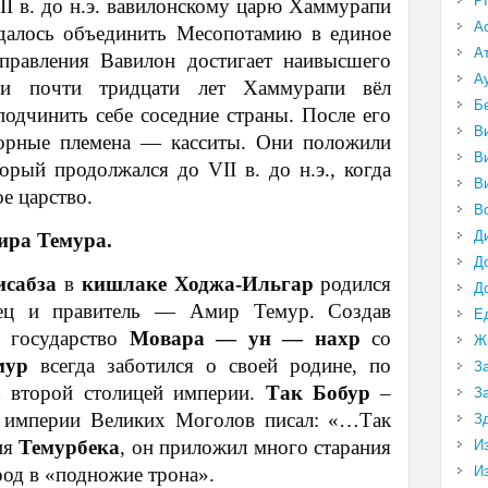
P
I в. до н.э. вавилонскому царю Хаммурапи
А
удалось объединить Месопотамию в единое
А
 правления Вавилон достигает наивысшего
А
ии почти тридцати лет Хаммурапи вёл
Б
одчинить себе соседние страны. После его
В
горные племена — касситы. Они положили
В
орый продолжался до VII в. до н.э., когда
В
е царство.
В
Д
ира Темура.
Д
сабза
в
кишлаке Ходжа-Ильгар
родился
Д
дец и правитель — Амир Темур. Создав
Е
е государство
Мовара — ун — нахр
со
Ж
мур
всегда заботился о своей родине, по
З
з
второй столицей империи.
Так Бобур
–
З
ь империи Великих Моголов писал: «…Так
З
ия
Темурбека
, он приложил много старания
И
И
род в «подножие трона».