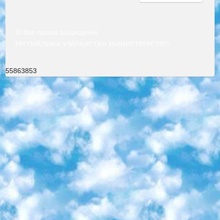
© Все права защищены
РЕСПУБЛИКА УЗБЕКИСТАН МИНИСТРЕРСТВО ДОШКОЛЬНОГО И ШКОЛЬНОГО ОБРАЗОВАНИЯ КОМАНДА в общеобразовательных учреждениях в 2023-2024 учебном году организация и проведение итоговой государственной аттестации обучающихся о Министра дошкольного и школьного образования Республики Узбекистан от 4 марта 2008 года (постановлением Минюста от 20 марта 2008 года № 1778 государственной регистрации) «Итоговое состояние учащихся общего среднего образования на основании положения об утверждении положения об аттестации общего среднего образования выпускной экзамен студентов в образовательных учреждениях в 2023-2024 учебном году В целях организации и прохождения аттестации приказываю: 1. Следующее: перечень предметов, по которым будет проводиться итоговая государственная аттестация и экзамен формы перевода согласно приложению 1; сертификаты международного образца, оценивающие уровень владения иностранными языками перечень согласно приложению 2; 2. Педагогический при специализированных образовательных учреждениях. научно-практический центр квалификации и международной оценки (Д.Давидова) 2024 г. До 25 марта: задания по предметам, по которым будет проводиться итоговая аттестация разработка и утверждение технических условий; итоговая аттестация на основании разработанного предметного задания разработка вопросов по предметам (устно и письменно), экзамен передача; общеобразовательные средние школы и специальные учебные заведения учащиеся выпускных классов школ и интернатов в агентской системе подготовка базы данных экзаменационных материалов и критериев оценки; перевод базы экзаменационных материалов на все языки обучения подать в Республиканский образовательный центр для изготовления; варианты экзаменов на основе разработанных контрольных материалов пусть будут поставлены задачи формирования. 3. Республиканский образовательный центр (Ш.Худайкулов) до 5 апреля 2024 года. до: база данных предоставленных экзаменационных материалов на все языки обучения перевод и экспертиза; для слепых, слабовидящих, глухих, слабослышащих и умственно отсталых детей учащиеся выпускных классов специализированных школ и школ-интернатов база данных экзаменационных материалов на всех преподаваемых языках подготовка критериев оценки; специализированные школы для умственно отсталых детей и технологии для учащихся выпускных классов школ-интернатов разработка соответствующих рекомендаций и критериев проведения ЕГЭ по естествознанию давать задания. 4. Педагогический при специализированных образовательных учреждениях. Научно-практический центр навыков и международной оценки (Д.Давидова), Республика образовательный центр (Худайкулов Ш.) итоговый государственный аттестационный экзамен ориентирован на творческое и логическое мышление при подготовке базы материалов учитывать введение заданий. 5. Следует отметить, что: сертификат государственного образца о знании общеобразовательного предмета и как минимум национальный уровень B1 по предметам на иностранных языках, указанным в Приложении 2. или международно признанный сертификат эквивалентного уровня студенты, изучающие определенный предмет, освобождаются от экзамена; по соответствующим предметам запланирована итоговая государственная аттестация за день до дня, путем жеребьевки Рабочей группой (в письменной форме по предметам, проводимым в форме) из числа сформированных вариантов выбрано 2 варианта; 2 выбранных варианта экзамена анонсированы на официальном сайте министерства и все выпускники по всей стране на основе этих вариантов проводит итоговую государственную аттестацию. 6. Государственное образование учащихся средних общеобразовательных учреждений. знания в соответствии с квалификационными требованиями, которые необходимо приобрести на основании стандартов итоговый (выпускной) контроль для 9 и 11 классов в целях тестирования Экзамены (далее – экзамены) состоят из предметов, перечисленных в приложении 1. будет сделано. 7. Экзамены пройдут с 26 мая по 15 июня 2024 г. (кроме науки физического воспитания). 8. Физическая для учащихся 9 классов общесредних образовательных учреждений. Экзамены по предмету «Образование, квалификация медицина» 1-6 мая 2024 года. сотрудники перевести под присмотр (с отклонениями в физическом или умственном развитии) специализированная школа для детей, школы-интернаты и со сколиозом школы-интернаты санаторного типа для больных детей исключены). 9. Он был слепым, слабовидящим и имел нарушения опорно-двигательного аппарата. экзамены в специализированных школах и интернатах для детей должны проводиться исходя из требований, предъявляемых к общеобразовательным учреждениям (физкультура кроме науки). 10. Специализированная школа для глухих и слабослышащих детей. и экзамены в интернатах и быть реализован в виде письменного теста по математике. 11. Специальность для умственно отсталых детей. Для 9 класса Родной язык и литературное письмо Государственный язык (язык обучения – узбекский). для неклассов) написано Математическое письмо Письменная/устная история Узбекистана Физическое воспитание практично Итоговый контроль Для 11 класса Написание родного языка и литературы (эссе) Математическое письмо Узбекский язык (обучение на узбекском языке) не посещающее общее среднее образование для учреждений)/Образовательное учреждение выбор письменный и устный Иностранный язык письменный/устный Письменная/устная история Узбекистана *По выбору студента:  Химия  Физика  Основы государственного права  География 10 бесплатных образовательных ресурсов - Мы составили подборку онлайн-проектов с интерактивными упражнениями, видеолекциями и статьями. Они помогут вам обрести новые и освежить старые знания бесплатно. 1. «ИНТУИТ» Старейшая образовательная площадка Рунета. Здесь вы найдёте сотни текстовых и видеокурсов на десятки различных тем — от программирования до психологии. Многие курсы подготовлены российскими университетами и крупными международными компаниями вроде Intel и Microsoft. Самостоятельное обучение бесплатное, но желающие могут оплатить услуги персональных наставников. 2. «Смартия» знакомит с актуальными профессиями и подсказывает, как им обучаться. Выбрав заинтересовавшую вас специальность — SMM-специалист, фотограф, веб-дизайнер или другую, — увидите список необходимых для неё умений. Чтобы вы могли освоить их самостоятельно, для каждого умения площадка отображает подборку ссылок на учебные материалы. Хотя «Смартия» ориентируется на русскоязычную аудиторию, часть контента всё же доступна только на английском. 3. «Лекторий Физтеха» Проект Московского физико-технического института (Физтеха). С его помощью вы можете смотреть онлайн серии лекций, записанные на видео в этом вузе. В числе доступных предметов — физика, биология, химия, информационные технологии и другие. К некоторым лекциям администрация ресурса прилагает готовые конспекты, которые можно скачивать в PDF-формате. 4. ITMOcourses Онлайн-площадка Санкт-Петербургского национального исследовательского университета информационных технологий, механики и оптики (ИТМО). Ресурс предоставляет свободный доступ к курсам, разработанным в этом вузе. Каталог материалов разбит на четыре категории: «Оптические системы и технологии», «Приборостроение и робототехника», «Информационные технологии» и «Биотехнологии». Курсы состоят из видеолекций, интерактивных демонстраций и заданий. 5. «КиберЛенинка» Электронная научная библиотека открытого доступа. Каталог площадки регулярно обрастает текстами статей из различных научных изданий. Сгруппированные по журналам и рубрикам публикации можно читать онлайн или скачивать целиком в PDF-формате. Проект нацелен на популяризацию науки за счёт открытого доступа к качественной информации. 6. «ПостНаука» На этом ресурсе публикуют подборки видеолекций, составленные экспертами из разных отраслей и объединённые общими темами. Среди них, к примеру, есть серии «Биоинформатика и геномика», «Культура средневековой Скандинавии» и Cinema Studies о теории кино. Каждая подборка лекций — логически связанная история, рассказанная экспертом от первого лица. Кроме того, на сайте появляются научно-образовательные статьи и тесты на разные темы. 7. «Newочём» Команда проекта «Newочём» отбирает самые интересные тексты из англоязычных СМИ и переводит те из них, за которые голосуют участники сообщества «ВКонтакте». По большей части это научно-популярные статьи. Редакторы придумывают лишь заголовки, в остальном содержание переводов соответствует оригиналам. Полные тексты можно читать прямо в социальной сети. 8. InternetUrok Онлайн-база материалов по основным дисциплинам школьной программы. Информация на сайте структурирована по классам, предметам и темам (урокам). Каждый урок состоит из видеолекций и конспектов. Есть также интерактивные тренажёры и тесты для закрепления пройденного материала. Даже если вы давно окончили школу, возможность повторить программу старших классов всегда может пригодиться. 9. Edutainme Ещё один ресурс об образовании. В отличие от Newtonew, как мне кажется, Edutainme больше ориентируется на представителей индустрии: педагогов, предпринимателей, разработчиков образовательных проектов. Но и любой, кто просто стремится к саморазвитию, найдёт на сайте много полезного и интересного для себя. Например, информацию о новых курсах и образовательных сервисах. 10. Newtonew Онлайн-медиа об образовании и обучении в широком смысле. Авторы Newtonew пишут об инструментах, заведениях, тактиках и стратегиях, которые помогают учить других и получать новые знания самостоятельно. На этой площадке вы найдёте новости, обзоры, аналитические мате
55863853