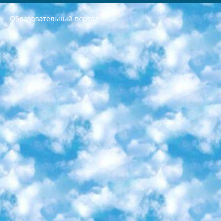
Образовательный портал
РЕСПУБЛИКА УЗБЕКИСТАН МИНИСТРЕРСТВО ДОШКОЛЬНОГО И ШКОЛЬНОГО ОБРАЗОВАНИЯ КОМАНДА в общеобразовательных учреждениях в 2023-2024 учебном году организация и проведение итоговой государственной аттестации обучающихся о Министра дошкольного и школьного образования Республики Узбекистан от 4 марта 2008 года (постановлением Минюста от 20 марта 2008 года № 1778 государственной регистрации) «Итоговое состояние учащихся общего среднего образования на основании положения об утверждении положения об аттестации общего среднего образования выпускной экзамен студентов в образовательных учреждениях в 2023-2024 учебном году В целях организации и прохождения аттестации приказываю: 1. Следующее: перечень предметов, по которым будет проводиться итоговая государственная аттестация и экзамен формы перевода согласно приложению 1; сертификаты международного образца, оценивающие уровень владения иностранными языками перечень согласно приложению 2; 2. Педагогический при специализированных образовательных учреждениях. научно-практический центр квалификации и международной оценки (Д.Давидова) 2024 г. До 25 марта: задания по предметам, по которым будет проводиться итоговая аттестация разработка и утверждение технических условий; итоговая аттестация на основании разработанного предметного задания разработка вопросов по предметам (устно и письменно), экзамен передача; общеобразовательные средние школы и специальные учебные заведения учащиеся выпускных классов школ и интернатов в агентской системе подготовка базы данных экзаменационных материалов и критериев оценки; перевод базы экзаменационных материалов на все языки обучения подать в Республиканский образовательный центр для изготовления; варианты экзаменов на основе разработанных контрольных материалов пусть будут поставлены задачи формирования. 3. Республиканский образовательный центр (Ш.Худайкулов) до 5 апреля 2024 года. до: база данных предоставленных экзаменационных материалов на все языки обучения перевод и экспертиза; для слепых, слабовидящих, глухих, слабослышащих и умственно отсталых детей учащиеся выпускных классов специализированных школ и школ-интернатов база данных экзаменационных материалов на всех преподаваемых языках подготовка критериев оценки; специализированные школы для умственно отсталых детей и технологии для учащихся выпускных классов школ-интернатов разработка соответствующих рекомендаций и критериев проведения ЕГЭ по естествознанию давать задания. 4. Педагогический при специализированных образовательных учреждениях. Научно-практический центр навыков и международной оценки (Д.Давидова), Республика образовательный центр (Худайкулов Ш.) итоговый государственный аттестационный экзамен ориентирован на творческое и логическое мышление при подготовке базы материалов учитывать введение заданий. 5. Следует отметить, что: сертификат государственного образца о знании общеобразовательного предмета и как минимум национальный уровень B1 по предметам на иностранных языках, указанным в Приложении 2. или международно признанный сертификат эквивалентного уровня студенты, изучающие определенный предмет, освобождаются от экзамена; по соответствующим предметам запланирована итоговая государственная аттестация за день до дня, путем жеребьевки Рабочей группой (в письменной форме по предметам, проводимым в форме) из числа сформированных вариантов выбрано 2 варианта; 2 выбранных варианта экзамена анонсированы на официальном сайте министерства и все выпускники по всей стране на основе этих вариантов проводит итоговую государственную аттестацию. 6. Государственное образование учащихся средних общеобразовательных учреждений. знания в соответствии с квалификационными требованиями, которые необходимо приобрести на основании стандартов итоговый (выпускной) контроль для 9 и 11 классов в целях тестирования Экзамены (далее – экзамены) состоят из предметов, перечисленных в приложении 1. будет сделано. 7. Экзамены пройдут с 26 мая по 15 июня 2024 г. (кроме науки физического воспитания). 8. Физическая для учащихся 9 классов общесредних образовательных учреждений. Экзамены по предмету «Образование, квалификация медицина» 1-6 мая 2024 года. сотрудники перевести под присмотр (с отклонениями в физическом или умственном развитии) специализированная школа для детей, школы-интернаты и со сколиозом школы-интернаты санаторного типа для больных детей исключены). 9. Он был слепым, слабовидящим и имел нарушения опорно-двигательного аппарата. экзамены в специализированных школах и интернатах для детей должны проводиться исходя из требований, предъявляемых к общеобразовательным учреждениям (физкультура кроме науки). 10. Специализированная школа для глухих и слабослышащих детей. и экзамены в интернатах и быть реализован в виде письменного теста по математике. 11. Специальность для умственно отсталых детей. Для 9 класса Родной язык и литературное письмо Государственный язык (язык обучения – узбекский). для неклассов) написано Математическое письмо Письменная/устная история Узбекистана Физическое воспитание практично Итоговый контроль Для 11 класса Написание родного языка и литературы (эссе) Математическое письмо Узбекский язык (обучение на узбекском языке) не посещающее общее среднее образование для учреждений)/Образовательное учреждение выбор письменный и устный Иностранный язык письменный/устный Письменная/устная история Узбекистана *По выбору студента:  Химия  Физика  Основы государственного права  География 10 бесплатных образовательных ресурсов - Мы составили подборку онлайн-проектов с интерактивными упражнениями, видеолекциями и статьями. Они помогут вам обрести новые и освежить старые знания бесплатно. 1. «ИНТУИТ» Старейшая образовательная площадка Рунета. Здесь вы найдёте сотни текстовых и видеокурсов на десятки различных тем — от программирования до психологии. Многие курсы подготовлены российскими университетами и крупными международными компаниями вроде Intel и Microsoft. Самостоятельное обучение бесплатное, но желающие могут оплатить услуги персональных наставников. 2. «Смартия» знакомит с актуальными профессиями и подсказывает, как им обучаться. Выбрав заинтересовавшую вас специальность — SMM-специалист, фотограф, веб-дизайнер или другую, — увидите список необходимых для неё умений. Чтобы вы могли освоить их самостоятельно, для каждого умения площадка отображает подборку ссылок на учебные материалы. Хотя «Смартия» ориентируется на русскоязычную аудиторию, часть контента всё же доступна только на английском. 3. «Лекторий Физтеха» Проект Московского физико-технического института (Физтеха). С его помощью вы можете смотреть онлайн серии лекций, записанные на видео в этом вузе. В числе доступных предметов — физика, биология, химия, информационные технологии и другие. К некоторым лекциям администрация ресурса прилагает готовые конспекты, которые можно скачивать в PDF-формате. 4. ITMOcourses Онлайн-площадка Санкт-Петербургского национального исследовательского университета информационных технологий, механики и оптики (ИТМО). Ресурс предоставляет свободный доступ к курсам, разработанным в этом вузе. Каталог материалов разбит на четыре категории: «Оптические системы и технологии», «Приборостроение и робототехника», «Информационные технологии» и «Биотехнологии». Курсы состоят из видеолекций, интерактивных демонстраций и заданий. 5. «КиберЛенинка» Электронная научная библиотека открытого доступа. Каталог площадки регулярно обрастает текстами статей из различных научных изданий. Сгруппированные по журналам и рубрикам публикации можно читать онлайн или скачивать целиком в PDF-формате. Проект нацелен на популяризацию науки за счёт открытого доступа к качественной информации. 6. «ПостНаука» На этом ресурсе публикуют подборки видеолекций, составленные экспертами из разных отраслей и объединённые общими темами. Среди них, к примеру, есть серии «Биоинформатика и геномика», «Культура средневековой Скандинавии» и Cinema Studies о теории кино. Каждая подборка лекций — логически связанная история, рассказанная экспертом от первого лица. Кроме того, на сайте появляются научно-образовательные статьи и тесты на разные темы. 7. «Newочём» Команда проекта «Newочём» отбирает самые интересные тексты из англоязычных СМИ и переводит те из них, за которые голосуют участники сообщества «ВКонтакте». По большей части это научно-популярные статьи. Редакторы придумывают лишь заголовки, в остальном содержание переводов соответствует оригиналам. Полные тексты можно читать прямо в социальной сети. 8. InternetUrok Онлайн-база материалов по основным дисциплинам школьной программы. Информация на сайте структурирована по классам, предметам и темам (урокам). Каждый урок состоит из видеолекций и конспектов. Есть также интерактивные тренажёры и тесты для закрепления пройденного материала. Даже если вы давно окончили школу, возможность повторить программу старших классов всегда может пригодиться. 9. Edutainme Ещё один ресурс об образовании. В отличие от Newtonew, как мне кажется, Edutainme больше ориентируется на представителей индустрии: педагогов, предпринимателей, разработчиков образовательных проектов. Но и любой, кто просто стремится к саморазвитию, найдёт на сайте много полезного и интересного для себя. Например, информацию о новых курсах и образовательных сервисах. 10. Newtonew Онлайн-медиа об образовании и обучении в широком смысле. Авторы Newtonew пишут об инструментах, заведениях, тактиках и стратегиях, которые помогают учить других и получать новые знания самостоятельно. На этой площадке вы найдёте новости, обзоры, аналитические мат