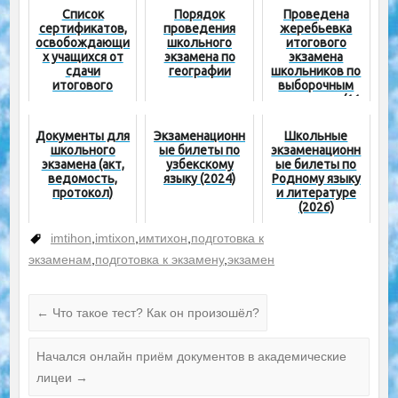
Список
Порядок
Проведена
сертификатов,
проведения
жеребьевка
освобождающи
школьного
итогового
х учащихся от
экзамена по
экзамена
сдачи
географии
школьников по
итогового
выборочным
экзамена по
предметам (11
соответствующ
класс)
ему предмету
Документы для
Экзаменационн
Школьные
школьного
ые билеты по
экзаменационн
экзамена (акт,
узбекскому
ые билеты по
ведомость,
языку (2024)
Родному языку
протокол)
и литературе
(2026)
imtihon
,
imtixon
,
имтихон
,
подготовка к
экзаменам
,
подготовка к экзамену
,
экзамен
←
Что такое тест? Как он произошёл?
Начался онлайн приём документов в академические
лицеи
→