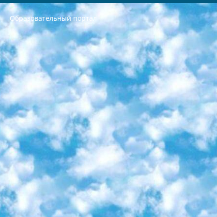
Образовательный портал
РЕСПУБЛИКА УЗБЕКИСТАН МИНИСТРЕРСТВО ДОШКОЛЬНОГО И ШКОЛЬНОГО ОБРАЗОВАНИЯ КОМАНДА в общеобразовательных учреждениях в 2023-2024 учебном году организация и проведение итоговой государственной аттестации обучающихся о Министра дошкольного и школьного образования Республики Узбекистан от 4 марта 2008 года (постановлением Минюста от 20 марта 2008 года № 1778 государственной регистрации) «Итоговое состояние учащихся общего среднего образования на основании положения об утверждении положения об аттестации общего среднего образования выпускной экзамен студентов в образовательных учреждениях в 2023-2024 учебном году В целях организации и прохождения аттестации приказываю: 1. Следующее: перечень предметов, по которым будет проводиться итоговая государственная аттестация и экзамен формы перевода согласно приложению 1; сертификаты международного образца, оценивающие уровень владения иностранными языками перечень согласно приложению 2; 2. Педагогический при специализированных образовательных учреждениях. научно-практический центр квалификации и международной оценки (Д.Давидова) 2024 г. До 25 марта: задания по предметам, по которым будет проводиться итоговая аттестация разработка и утверждение технических условий; итоговая аттестация на основании разработанного предметного задания разработка вопросов по предметам (устно и письменно), экзамен передача; общеобразовательные средние школы и специальные учебные заведения учащиеся выпускных классов школ и интернатов в агентской системе подготовка базы данных экзаменационных материалов и критериев оценки; перевод базы экзаменационных материалов на все языки обучения подать в Республиканский образовательный центр для изготовления; варианты экзаменов на основе разработанных контрольных материалов пусть будут поставлены задачи формирования. 3. Республиканский образовательный центр (Ш.Худайкулов) до 5 апреля 2024 года. до: база данных предоставленных экзаменационных материалов на все языки обучения перевод и экспертиза; для слепых, слабовидящих, глухих, слабослышащих и умственно отсталых детей учащиеся выпускных классов специализированных школ и школ-интернатов база данных экзаменационных материалов на всех преподаваемых языках подготовка критериев оценки; специализированные школы для умственно отсталых детей и технологии для учащихся выпускных классов школ-интернатов разработка соответствующих рекомендаций и критериев проведения ЕГЭ по естествознанию давать задания. 4. Педагогический при специализированных образовательных учреждениях. Научно-практический центр навыков и международной оценки (Д.Давидова), Республика образовательный центр (Худайкулов Ш.) итоговый государственный аттестационный экзамен ориентирован на творческое и логическое мышление при подготовке базы материалов учитывать введение заданий. 5. Следует отметить, что: сертификат государственного образца о знании общеобразовательного предмета и как минимум национальный уровень B1 по предметам на иностранных языках, указанным в Приложении 2. или международно признанный сертификат эквивалентного уровня студенты, изучающие определенный предмет, освобождаются от экзамена; по соответствующим предметам запланирована итоговая государственная аттестация за день до дня, путем жеребьевки Рабочей группой (в письменной форме по предметам, проводимым в форме) из числа сформированных вариантов выбрано 2 варианта; 2 выбранных варианта экзамена анонсированы на официальном сайте министерства и все выпускники по всей стране на основе этих вариантов проводит итоговую государственную аттестацию. 6. Государственное образование учащихся средних общеобразовательных учреждений. знания в соответствии с квалификационными требованиями, которые необходимо приобрести на основании стандартов итоговый (выпускной) контроль для 9 и 11 классов в целях тестирования Экзамены (далее – экзамены) состоят из предметов, перечисленных в приложении 1. будет сделано. 7. Экзамены пройдут с 26 мая по 15 июня 2024 г. (кроме науки физического воспитания). 8. Физическая для учащихся 9 классов общесредних образовательных учреждений. Экзамены по предмету «Образование, квалификация медицина» 1-6 мая 2024 года. сотрудники перевести под присмотр (с отклонениями в физическом или умственном развитии) специализированная школа для детей, школы-интернаты и со сколиозом школы-интернаты санаторного типа для больных детей исключены). 9. Он был слепым, слабовидящим и имел нарушения опорно-двигательного аппарата. экзамены в специализированных школах и интернатах для детей должны проводиться исходя из требований, предъявляемых к общеобразовательным учреждениям (физкультура кроме науки). 10. Специализированная школа для глухих и слабослышащих детей. и экзамены в интернатах и быть реализован в виде письменного теста по математике. 11. Специальность для умственно отсталых детей. Для 9 класса Родной язык и литературное письмо Государственный язык (язык обучения – узбекский). для неклассов) написано Математическое письмо Письменная/устная история Узбекистана Физическое воспитание практично Итоговый контроль Для 11 класса Написание родного языка и литературы (эссе) Математическое письмо Узбекский язык (обучение на узбекском языке) не посещающее общее среднее образование для учреждений)/Образовательное учреждение выбор письменный и устный Иностранный язык письменный/устный Письменная/устная история Узбекистана *По выбору студента:  Химия  Физика  Основы государственного права  География 10 бесплатных образовательных ресурсов - Мы составили подборку онлайн-проектов с интерактивными упражнениями, видеолекциями и статьями. Они помогут вам обрести новые и освежить старые знания бесплатно. 1. «ИНТУИТ» Старейшая образовательная площадка Рунета. Здесь вы найдёте сотни текстовых и видеокурсов на десятки различных тем — от программирования до психологии. Многие курсы подготовлены российскими университетами и крупными международными компаниями вроде Intel и Microsoft. Самостоятельное обучение бесплатное, но желающие могут оплатить услуги персональных наставников. 2. «Смартия» знакомит с актуальными профессиями и подсказывает, как им обучаться. Выбрав заинтересовавшую вас специальность — SMM-специалист, фотограф, веб-дизайнер или другую, — увидите список необходимых для неё умений. Чтобы вы могли освоить их самостоятельно, для каждого умения площадка отображает подборку ссылок на учебные материалы. Хотя «Смартия» ориентируется на русскоязычную аудиторию, часть контента всё же доступна только на английском. 3. «Лекторий Физтеха» Проект Московского физико-технического института (Физтеха). С его помощью вы можете смотреть онлайн серии лекций, записанные на видео в этом вузе. В числе доступных предметов — физика, биология, химия, информационные технологии и другие. К некоторым лекциям администрация ресурса прилагает готовые конспекты, которые можно скачивать в PDF-формате. 4. ITMOcourses Онлайн-площадка Санкт-Петербургского национального исследовательского университета информационных технологий, механики и оптики (ИТМО). Ресурс предоставляет свободный доступ к курсам, разработанным в этом вузе. Каталог материалов разбит на четыре категории: «Оптические системы и технологии», «Приборостроение и робототехника», «Информационные технологии» и «Биотехнологии». Курсы состоят из видеолекций, интерактивных демонстраций и заданий. 5. «КиберЛенинка» Электронная научная библиотека открытого доступа. Каталог площадки регулярно обрастает текстами статей из различных научных изданий. Сгруппированные по журналам и рубрикам публикации можно читать онлайн или скачивать целиком в PDF-формате. Проект нацелен на популяризацию науки за счёт открытого доступа к качественной информации. 6. «ПостНаука» На этом ресурсе публикуют подборки видеолекций, составленные экспертами из разных отраслей и объединённые общими темами. Среди них, к примеру, есть серии «Биоинформатика и геномика», «Культура средневековой Скандинавии» и Cinema Studies о теории кино. Каждая подборка лекций — логически связанная история, рассказанная экспертом от первого лица. Кроме того, на сайте появляются научно-образовательные статьи и тесты на разные темы. 7. «Newочём» Команда проекта «Newочём» отбирает самые интересные тексты из англоязычных СМИ и переводит те из них, за которые голосуют участники сообщества «ВКонтакте». По большей части это научно-популярные статьи. Редакторы придумывают лишь заголовки, в остальном содержание переводов соответствует оригиналам. Полные тексты можно читать прямо в социальной сети. 8. InternetUrok Онлайн-база материалов по основным дисциплинам школьной программы. Информация на сайте структурирована по классам, предметам и темам (урокам). Каждый урок состоит из видеолекций и конспектов. Есть также интерактивные тренажёры и тесты для закрепления пройденного материала. Даже если вы давно окончили школу, возможность повторить программу старших классов всегда может пригодиться. 9. Edutainme Ещё один ресурс об образовании. В отличие от Newtonew, как мне кажется, Edutainme больше ориентируется на представителей индустрии: педагогов, предпринимателей, разработчиков образовательных проектов. Но и любой, кто просто стремится к саморазвитию, найдёт на сайте много полезного и интересного для себя. Например, информацию о новых курсах и образовательных сервисах. 10. Newtonew Онлайн-медиа об образовании и обучении в широком смысле. Авторы Newtonew пишут об инструментах, заведениях, тактиках и стратегиях, которые помогают учить других и получать новые знания самостоятельно. На этой площадке вы найдёте новости, обзоры, аналитические мат