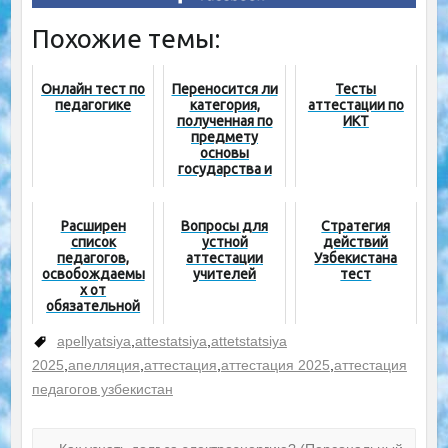
Похожие темы:
Онлайн тест по
Переносится ли
Тесты
педагогике
категория,
аттестации по
полученная по
ИКТ
предмету
основы
государства и
права на
воспитание?
Расширен
Вопросы для
Стратегия
список
устной
действий
педагогов,
аттестации
Узбекистана
освобождаемы
учителей
тест
х от
обязательной
аттестации
apellyatsiya
,
attestatsiya
,
attetstatsiya
2025
,
апелляция
,
аттестация
,
аттестация 2025
,
аттестация
педагогов узбекистан