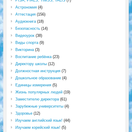
PISA, PIRLS, TIMSS, TALIS
(7)
Астрономия
(4)
Аттестация
(156)
Аудиокнига
(18)
Безопасность
(14)
Видеоурок
(38)
Виды спорта
(9)
Викторина
(3)
Воспитание ребёнка
(23)
Директору школы
(12)
Должностная инструкция
(7)
Дошкольное образование
(4)
Единицы измерения
(5)
Жизнь популярных людей
(19)
Заместителю директора
(61)
Зарубежные университеты
(4)
Здоровье
(12)
Изучаем английский язык!
(44)
Изучаем корейский язык!
(5)