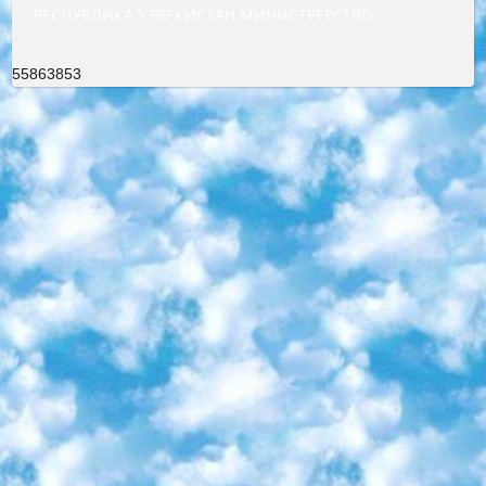
РЕСПУБЛИКА УЗБЕКИСТАН МИНИСТРЕРСТВО ДОШКОЛЬНОГО И ШКОЛЬНОГО ОБРАЗОВАНИЯ КОМАНДА в общеобразовательных учреждениях в 2023-2024 учебном году организация и проведение итоговой государственной аттестации обучающихся о Министра дошкольного и школьного образования Республики Узбекистан от 4 марта 2008 года (постановлением Минюста от 20 марта 2008 года № 1778 государственной регистрации) «Итоговое состояние учащихся общего среднего образования на основании положения об утверждении положения об аттестации общего среднего образования выпускной экзамен студентов в образовательных учреждениях в 2023-2024 учебном году В целях организации и прохождения аттестации приказываю: 1. Следующее: перечень предметов, по которым будет проводиться итоговая государственная аттестация и экзамен формы перевода согласно приложению 1; сертификаты международного образца, оценивающие уровень владения иностранными языками перечень согласно приложению 2; 2. Педагогический при специализированных образовательных учреждениях. научно-практический центр квалификации и международной оценки (Д.Давидова) 2024 г. До 25 марта: задания по предметам, по которым будет проводиться итоговая аттестация разработка и утверждение технических условий; итоговая аттестация на основании разработанного предметного задания разработка вопросов по предметам (устно и письменно), экзамен передача; общеобразовательные средние школы и специальные учебные заведения учащиеся выпускных классов школ и интернатов в агентской системе подготовка базы данных экзаменационных материалов и критериев оценки; перевод базы экзаменационных материалов на все языки обучения подать в Республиканский образовательный центр для изготовления; варианты экзаменов на основе разработанных контрольных материалов пусть будут поставлены задачи формирования. 3. Республиканский образовательный центр (Ш.Худайкулов) до 5 апреля 2024 года. до: база данных предоставленных экзаменационных материалов на все языки обучения перевод и экспертиза; для слепых, слабовидящих, глухих, слабослышащих и умственно отсталых детей учащиеся выпускных классов специализированных школ и школ-интернатов база данных экзаменационных материалов на всех преподаваемых языках подготовка критериев оценки; специализированные школы для умственно отсталых детей и технологии для учащихся выпускных классов школ-интернатов разработка соответствующих рекомендаций и критериев проведения ЕГЭ по естествознанию давать задания. 4. Педагогический при специализированных образовательных учреждениях. Научно-практический центр навыков и международной оценки (Д.Давидова), Республика образовательный центр (Худайкулов Ш.) итоговый государственный аттестационный экзамен ориентирован на творческое и логическое мышление при подготовке базы материалов учитывать введение заданий. 5. Следует отметить, что: сертификат государственного образца о знании общеобразовательного предмета и как минимум национальный уровень B1 по предметам на иностранных языках, указанным в Приложении 2. или международно признанный сертификат эквивалентного уровня студенты, изучающие определенный предмет, освобождаются от экзамена; по соответствующим предметам запланирована итоговая государственная аттестация за день до дня, путем жеребьевки Рабочей группой (в письменной форме по предметам, проводимым в форме) из числа сформированных вариантов выбрано 2 варианта; 2 выбранных варианта экзамена анонсированы на официальном сайте министерства и все выпускники по всей стране на основе этих вариантов проводит итоговую государственную аттестацию. 6. Государственное образование учащихся средних общеобразовательных учреждений. знания в соответствии с квалификационными требованиями, которые необходимо приобрести на основании стандартов итоговый (выпускной) контроль для 9 и 11 классов в целях тестирования Экзамены (далее – экзамены) состоят из предметов, перечисленных в приложении 1. будет сделано. 7. Экзамены пройдут с 26 мая по 15 июня 2024 г. (кроме науки физического воспитания). 8. Физическая для учащихся 9 классов общесредних образовательных учреждений. Экзамены по предмету «Образование, квалификация медицина» 1-6 мая 2024 года. сотрудники перевести под присмотр (с отклонениями в физическом или умственном развитии) специализированная школа для детей, школы-интернаты и со сколиозом школы-интернаты санаторного типа для больных детей исключены). 9. Он был слепым, слабовидящим и имел нарушения опорно-двигательного аппарата. экзамены в специализированных школах и интернатах для детей должны проводиться исходя из требований, предъявляемых к общеобразовательным учреждениям (физкультура кроме науки). 10. Специализированная школа для глухих и слабослышащих детей. и экзамены в интернатах и быть реализован в виде письменного теста по математике. 11. Специальность для умственно отсталых детей. Для 9 класса Родной язык и литературное письмо Государственный язык (язык обучения – узбекский). для неклассов) написано Математическое письмо Письменная/устная история Узбекистана Физическое воспитание практично Итоговый контроль Для 11 класса Написание родного языка и литературы (эссе) Математическое письмо Узбекский язык (обучение на узбекском языке) не посещающее общее среднее образование для учреждений)/Образовательное учреждение выбор письменный и устный Иностранный язык письменный/устный Письменная/устная история Узбекистана *По выбору студента:  Химия  Физика  Основы государственного права  География 10 бесплатных образовательных ресурсов - Мы составили подборку онлайн-проектов с интерактивными упражнениями, видеолекциями и статьями. Они помогут вам обрести новые и освежить старые знания бесплатно. 1. «ИНТУИТ» Старейшая образовательная площадка Рунета. Здесь вы найдёте сотни текстовых и видеокурсов на десятки различных тем — от программирования до психологии. Многие курсы подготовлены российскими университетами и крупными международными компаниями вроде Intel и Microsoft. Самостоятельное обучение бесплатное, но желающие могут оплатить услуги персональных наставников. 2. «Смартия» знакомит с актуальными профессиями и подсказывает, как им обучаться. Выбрав заинтересовавшую вас специальность — SMM-специалист, фотограф, веб-дизайнер или другую, — увидите список необходимых для неё умений. Чтобы вы могли освоить их самостоятельно, для каждого умения площадка отображает подборку ссылок на учебные материалы. Хотя «Смартия» ориентируется на русскоязычную аудиторию, часть контента всё же доступна только на английском. 3. «Лекторий Физтеха» Проект Московского физико-технического института (Физтеха). С его помощью вы можете смотреть онлайн серии лекций, записанные на видео в этом вузе. В числе доступных предметов — физика, биология, химия, информационные технологии и другие. К некоторым лекциям администрация ресурса прилагает готовые конспекты, которые можно скачивать в PDF-формате. 4. ITMOcourses Онлайн-площадка Санкт-Петербургского национального исследовательского университета информационных технологий, механики и оптики (ИТМО). Ресурс предоставляет свободный доступ к курсам, разработанным в этом вузе. Каталог материалов разбит на четыре категории: «Оптические системы и технологии», «Приборостроение и робототехника», «Информационные технологии» и «Биотехнологии». Курсы состоят из видеолекций, интерактивных демонстраций и заданий. 5. «КиберЛенинка» Электронная научная библиотека открытого доступа. Каталог площадки регулярно обрастает текстами статей из различных научных изданий. Сгруппированные по журналам и рубрикам публикации можно читать онлайн или скачивать целиком в PDF-формате. Проект нацелен на популяризацию науки за счёт открытого доступа к качественной информации. 6. «ПостНаука» На этом ресурсе публикуют подборки видеолекций, составленные экспертами из разных отраслей и объединённые общими темами. Среди них, к примеру, есть серии «Биоинформатика и геномика», «Культура средневековой Скандинавии» и Cinema Studies о теории кино. Каждая подборка лекций — логически связанная история, рассказанная экспертом от первого лица. Кроме того, на сайте появляются научно-образовательные статьи и тесты на разные темы. 7. «Newочём» Команда проекта «Newочём» отбирает самые интересные тексты из англоязычных СМИ и переводит те из них, за которые голосуют участники сообщества «ВКонтакте». По большей части это научно-популярные статьи. Редакторы придумывают лишь заголовки, в остальном содержание переводов соответствует оригиналам. Полные тексты можно читать прямо в социальной сети. 8. InternetUrok Онлайн-база материалов по основным дисциплинам школьной программы. Информация на сайте структурирована по классам, предметам и темам (урокам). Каждый урок состоит из видеолекций и конспектов. Есть также интерактивные тренажёры и тесты для закрепления пройденного материала. Даже если вы давно окончили школу, возможность повторить программу старших классов всегда может пригодиться. 9. Edutainme Ещё один ресурс об образовании. В отличие от Newtonew, как мне кажется, Edutainme больше ориентируется на представителей индустрии: педагогов, предпринимателей, разработчиков образовательных проектов. Но и любой, кто просто стремится к саморазвитию, найдёт на сайте много полезного и интересного для себя. Например, информацию о новых курсах и образовательных сервисах. 10. Newtonew Онлайн-медиа об образовании и обучении в широком смысле. Авторы Newtonew пишут об инструментах, заведениях, тактиках и стратегиях, которые помогают учить других и получать новые знания самостоятельно. На этой площадке вы найдёте новости, обзоры, аналитические мате
55863853