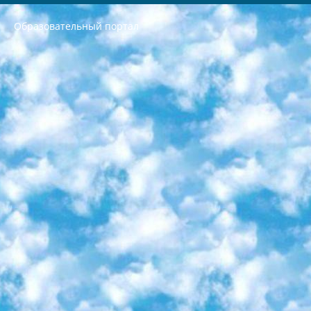
Образовательный портал
РЕСПУБЛИКА УЗБЕКИСТАН МИНИСТРЕРСТВО ДОШКОЛЬНОГО И ШКОЛЬНОГО ОБРАЗОВАНИЯ КОМАНДА в общеобразовательных учреждениях в 2023-2024 учебном году организация и проведение итоговой государственной аттестации обучающихся о Министра дошкольного и школьного образования Республики Узбекистан от 4 марта 2008 года (постановлением Минюста от 20 марта 2008 года № 1778 государственной регистрации) «Итоговое состояние учащихся общего среднего образования на основании положения об утверждении положения об аттестации общего среднего образования выпускной экзамен студентов в образовательных учреждениях в 2023-2024 учебном году В целях организации и прохождения аттестации приказываю: 1. Следующее: перечень предметов, по которым будет проводиться итоговая государственная аттестация и экзамен формы перевода согласно приложению 1; сертификаты международного образца, оценивающие уровень владения иностранными языками перечень согласно приложению 2; 2. Педагогический при специализированных образовательных учреждениях. научно-практический центр квалификации и международной оценки (Д.Давидова) 2024 г. До 25 марта: задания по предметам, по которым будет проводиться итоговая аттестация разработка и утверждение технических условий; итоговая аттестация на основании разработанного предметного задания разработка вопросов по предметам (устно и письменно), экзамен передача; общеобразовательные средние школы и специальные учебные заведения учащиеся выпускных классов школ и интернатов в агентской системе подготовка базы данных экзаменационных материалов и критериев оценки; перевод базы экзаменационных материалов на все языки обучения подать в Республиканский образовательный центр для изготовления; варианты экзаменов на основе разработанных контрольных материалов пусть будут поставлены задачи формирования. 3. Республиканский образовательный центр (Ш.Худайкулов) до 5 апреля 2024 года. до: база данных предоставленных экзаменационных материалов на все языки обучения перевод и экспертиза; для слепых, слабовидящих, глухих, слабослышащих и умственно отсталых детей учащиеся выпускных классов специализированных школ и школ-интернатов база данных экзаменационных материалов на всех преподаваемых языках подготовка критериев оценки; специализированные школы для умственно отсталых детей и технологии для учащихся выпускных классов школ-интернатов разработка соответствующих рекомендаций и критериев проведения ЕГЭ по естествознанию давать задания. 4. Педагогический при специализированных образовательных учреждениях. Научно-практический центр навыков и международной оценки (Д.Давидова), Республика образовательный центр (Худайкулов Ш.) итоговый государственный аттестационный экзамен ориентирован на творческое и логическое мышление при подготовке базы материалов учитывать введение заданий. 5. Следует отметить, что: сертификат государственного образца о знании общеобразовательного предмета и как минимум национальный уровень B1 по предметам на иностранных языках, указанным в Приложении 2. или международно признанный сертификат эквивалентного уровня студенты, изучающие определенный предмет, освобождаются от экзамена; по соответствующим предметам запланирована итоговая государственная аттестация за день до дня, путем жеребьевки Рабочей группой (в письменной форме по предметам, проводимым в форме) из числа сформированных вариантов выбрано 2 варианта; 2 выбранных варианта экзамена анонсированы на официальном сайте министерства и все выпускники по всей стране на основе этих вариантов проводит итоговую государственную аттестацию. 6. Государственное образование учащихся средних общеобразовательных учреждений. знания в соответствии с квалификационными требованиями, которые необходимо приобрести на основании стандартов итоговый (выпускной) контроль для 9 и 11 классов в целях тестирования Экзамены (далее – экзамены) состоят из предметов, перечисленных в приложении 1. будет сделано. 7. Экзамены пройдут с 26 мая по 15 июня 2024 г. (кроме науки физического воспитания). 8. Физическая для учащихся 9 классов общесредних образовательных учреждений. Экзамены по предмету «Образование, квалификация медицина» 1-6 мая 2024 года. сотрудники перевести под присмотр (с отклонениями в физическом или умственном развитии) специализированная школа для детей, школы-интернаты и со сколиозом школы-интернаты санаторного типа для больных детей исключены). 9. Он был слепым, слабовидящим и имел нарушения опорно-двигательного аппарата. экзамены в специализированных школах и интернатах для детей должны проводиться исходя из требований, предъявляемых к общеобразовательным учреждениям (физкультура кроме науки). 10. Специализированная школа для глухих и слабослышащих детей. и экзамены в интернатах и быть реализован в виде письменного теста по математике. 11. Специальность для умственно отсталых детей. Для 9 класса Родной язык и литературное письмо Государственный язык (язык обучения – узбекский). для неклассов) написано Математическое письмо Письменная/устная история Узбекистана Физическое воспитание практично Итоговый контроль Для 11 класса Написание родного языка и литературы (эссе) Математическое письмо Узбекский язык (обучение на узбекском языке) не посещающее общее среднее образование для учреждений)/Образовательное учреждение выбор письменный и устный Иностранный язык письменный/устный Письменная/устная история Узбекистана *По выбору студента:  Химия  Физика  Основы государственного права  География 10 бесплатных образовательных ресурсов - Мы составили подборку онлайн-проектов с интерактивными упражнениями, видеолекциями и статьями. Они помогут вам обрести новые и освежить старые знания бесплатно. 1. «ИНТУИТ» Старейшая образовательная площадка Рунета. Здесь вы найдёте сотни текстовых и видеокурсов на десятки различных тем — от программирования до психологии. Многие курсы подготовлены российскими университетами и крупными международными компаниями вроде Intel и Microsoft. Самостоятельное обучение бесплатное, но желающие могут оплатить услуги персональных наставников. 2. «Смартия» знакомит с актуальными профессиями и подсказывает, как им обучаться. Выбрав заинтересовавшую вас специальность — SMM-специалист, фотограф, веб-дизайнер или другую, — увидите список необходимых для неё умений. Чтобы вы могли освоить их самостоятельно, для каждого умения площадка отображает подборку ссылок на учебные материалы. Хотя «Смартия» ориентируется на русскоязычную аудиторию, часть контента всё же доступна только на английском. 3. «Лекторий Физтеха» Проект Московского физико-технического института (Физтеха). С его помощью вы можете смотреть онлайн серии лекций, записанные на видео в этом вузе. В числе доступных предметов — физика, биология, химия, информационные технологии и другие. К некоторым лекциям администрация ресурса прилагает готовые конспекты, которые можно скачивать в PDF-формате. 4. ITMOcourses Онлайн-площадка Санкт-Петербургского национального исследовательского университета информационных технологий, механики и оптики (ИТМО). Ресурс предоставляет свободный доступ к курсам, разработанным в этом вузе. Каталог материалов разбит на четыре категории: «Оптические системы и технологии», «Приборостроение и робототехника», «Информационные технологии» и «Биотехнологии». Курсы состоят из видеолекций, интерактивных демонстраций и заданий. 5. «КиберЛенинка» Электронная научная библиотека открытого доступа. Каталог площадки регулярно обрастает текстами статей из различных научных изданий. Сгруппированные по журналам и рубрикам публикации можно читать онлайн или скачивать целиком в PDF-формате. Проект нацелен на популяризацию науки за счёт открытого доступа к качественной информации. 6. «ПостНаука» На этом ресурсе публикуют подборки видеолекций, составленные экспертами из разных отраслей и объединённые общими темами. Среди них, к примеру, есть серии «Биоинформатика и геномика», «Культура средневековой Скандинавии» и Cinema Studies о теории кино. Каждая подборка лекций — логически связанная история, рассказанная экспертом от первого лица. Кроме того, на сайте появляются научно-образовательные статьи и тесты на разные темы. 7. «Newочём» Команда проекта «Newочём» отбирает самые интересные тексты из англоязычных СМИ и переводит те из них, за которые голосуют участники сообщества «ВКонтакте». По большей части это научно-популярные статьи. Редакторы придумывают лишь заголовки, в остальном содержание переводов соответствует оригиналам. Полные тексты можно читать прямо в социальной сети. 8. InternetUrok Онлайн-база материалов по основным дисциплинам школьной программы. Информация на сайте структурирована по классам, предметам и темам (урокам). Каждый урок состоит из видеолекций и конспектов. Есть также интерактивные тренажёры и тесты для закрепления пройденного материала. Даже если вы давно окончили школу, возможность повторить программу старших классов всегда может пригодиться. 9. Edutainme Ещё один ресурс об образовании. В отличие от Newtonew, как мне кажется, Edutainme больше ориентируется на представителей индустрии: педагогов, предпринимателей, разработчиков образовательных проектов. Но и любой, кто просто стремится к саморазвитию, найдёт на сайте много полезного и интересного для себя. Например, информацию о новых курсах и образовательных сервисах. 10. Newtonew Онлайн-медиа об образовании и обучении в широком смысле. Авторы Newtonew пишут об инструментах, заведениях, тактиках и стратегиях, которые помогают учить других и получать новые знания самостоятельно. На этой площадке вы найдёте новости, обзоры, аналитические мат