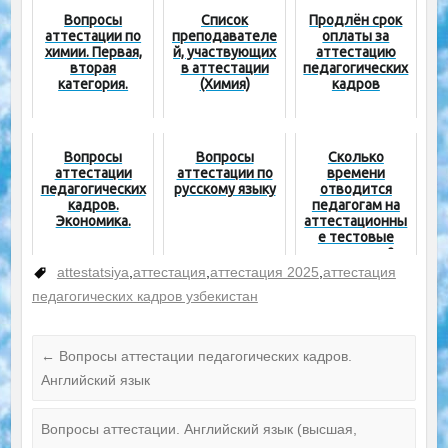
Вопросы
Список
Продлён срок
аттестации по
преподавателе
оплаты за
химии. Первая,
й, участвующих
аттестацию
вторая
в аттестации
педагогических
категория.
(Химия)
кадров
Вопросы
Вопросы
Сколько
аттестации
аттестации по
времени
педагогических
русскому языку
отводится
кадров.
педагогам на
Экономика.
аттестационны
е тестовые
испытания?
attestatsiya
,
аттестация
,
аттестация 2025
,
аттестация
педагогических кадров узбекистан
←
Вопросы аттестации педагогических кадров.
Английский язык
Вопросы аттестации. Английский язык (высшая,