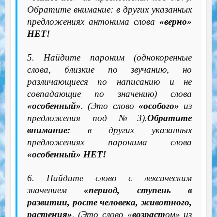
Обратите внимание: в других указанных
предложениях антонима слова
«верно»
НЕТ!
5. Найдите пароним (однокоренные
слова, близкие по звучанию, но
различающиеся по написанию и не
совпадающие по значению) слова
«особенный»
. (Это слово
«особого»
из
предложения под №3).
Обратите
внимание:
в других указанных
предложениях паронима слова
«особенный» НЕТ!
6. Найдите слово с лексическим
значением
«период, ступень в
развитии, росте человека, животного,
растения»
. (Это слово «
возраст
ом» из