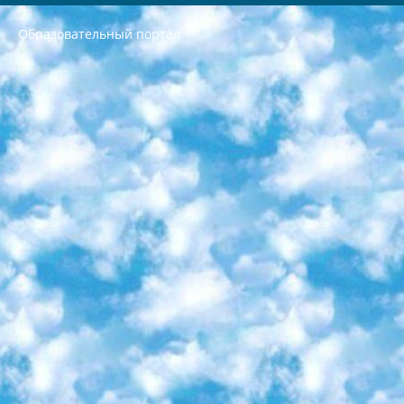
Образовательный портал
РЕСПУБЛИКА УЗБЕКИСТАН МИНИСТРЕРСТВО ДОШКОЛЬНОГО И ШКОЛЬНОГО ОБРАЗОВАНИЯ КОМАНДА в общеобразовательных учреждениях в 2023-2024 учебном году организация и проведение итоговой государственной аттестации обучающихся о Министра дошкольного и школьного образования Республики Узбекистан от 4 марта 2008 года (постановлением Минюста от 20 марта 2008 года № 1778 государственной регистрации) «Итоговое состояние учащихся общего среднего образования на основании положения об утверждении положения об аттестации общего среднего образования выпускной экзамен студентов в образовательных учреждениях в 2023-2024 учебном году В целях организации и прохождения аттестации приказываю: 1. Следующее: перечень предметов, по которым будет проводиться итоговая государственная аттестация и экзамен формы перевода согласно приложению 1; сертификаты международного образца, оценивающие уровень владения иностранными языками перечень согласно приложению 2; 2. Педагогический при специализированных образовательных учреждениях. научно-практический центр квалификации и международной оценки (Д.Давидова) 2024 г. До 25 марта: задания по предметам, по которым будет проводиться итоговая аттестация разработка и утверждение технических условий; итоговая аттестация на основании разработанного предметного задания разработка вопросов по предметам (устно и письменно), экзамен передача; общеобразовательные средние школы и специальные учебные заведения учащиеся выпускных классов школ и интернатов в агентской системе подготовка базы данных экзаменационных материалов и критериев оценки; перевод базы экзаменационных материалов на все языки обучения подать в Республиканский образовательный центр для изготовления; варианты экзаменов на основе разработанных контрольных материалов пусть будут поставлены задачи формирования. 3. Республиканский образовательный центр (Ш.Худайкулов) до 5 апреля 2024 года. до: база данных предоставленных экзаменационных материалов на все языки обучения перевод и экспертиза; для слепых, слабовидящих, глухих, слабослышащих и умственно отсталых детей учащиеся выпускных классов специализированных школ и школ-интернатов база данных экзаменационных материалов на всех преподаваемых языках подготовка критериев оценки; специализированные школы для умственно отсталых детей и технологии для учащихся выпускных классов школ-интернатов разработка соответствующих рекомендаций и критериев проведения ЕГЭ по естествознанию давать задания. 4. Педагогический при специализированных образовательных учреждениях. Научно-практический центр навыков и международной оценки (Д.Давидова), Республика образовательный центр (Худайкулов Ш.) итоговый государственный аттестационный экзамен ориентирован на творческое и логическое мышление при подготовке базы материалов учитывать введение заданий. 5. Следует отметить, что: сертификат государственного образца о знании общеобразовательного предмета и как минимум национальный уровень B1 по предметам на иностранных языках, указанным в Приложении 2. или международно признанный сертификат эквивалентного уровня студенты, изучающие определенный предмет, освобождаются от экзамена; по соответствующим предметам запланирована итоговая государственная аттестация за день до дня, путем жеребьевки Рабочей группой (в письменной форме по предметам, проводимым в форме) из числа сформированных вариантов выбрано 2 варианта; 2 выбранных варианта экзамена анонсированы на официальном сайте министерства и все выпускники по всей стране на основе этих вариантов проводит итоговую государственную аттестацию. 6. Государственное образование учащихся средних общеобразовательных учреждений. знания в соответствии с квалификационными требованиями, которые необходимо приобрести на основании стандартов итоговый (выпускной) контроль для 9 и 11 классов в целях тестирования Экзамены (далее – экзамены) состоят из предметов, перечисленных в приложении 1. будет сделано. 7. Экзамены пройдут с 26 мая по 15 июня 2024 г. (кроме науки физического воспитания). 8. Физическая для учащихся 9 классов общесредних образовательных учреждений. Экзамены по предмету «Образование, квалификация медицина» 1-6 мая 2024 года. сотрудники перевести под присмотр (с отклонениями в физическом или умственном развитии) специализированная школа для детей, школы-интернаты и со сколиозом школы-интернаты санаторного типа для больных детей исключены). 9. Он был слепым, слабовидящим и имел нарушения опорно-двигательного аппарата. экзамены в специализированных школах и интернатах для детей должны проводиться исходя из требований, предъявляемых к общеобразовательным учреждениям (физкультура кроме науки). 10. Специализированная школа для глухих и слабослышащих детей. и экзамены в интернатах и быть реализован в виде письменного теста по математике. 11. Специальность для умственно отсталых детей. Для 9 класса Родной язык и литературное письмо Государственный язык (язык обучения – узбекский). для неклассов) написано Математическое письмо Письменная/устная история Узбекистана Физическое воспитание практично Итоговый контроль Для 11 класса Написание родного языка и литературы (эссе) Математическое письмо Узбекский язык (обучение на узбекском языке) не посещающее общее среднее образование для учреждений)/Образовательное учреждение выбор письменный и устный Иностранный язык письменный/устный Письменная/устная история Узбекистана *По выбору студента:  Химия  Физика  Основы государственного права  География 10 бесплатных образовательных ресурсов - Мы составили подборку онлайн-проектов с интерактивными упражнениями, видеолекциями и статьями. Они помогут вам обрести новые и освежить старые знания бесплатно. 1. «ИНТУИТ» Старейшая образовательная площадка Рунета. Здесь вы найдёте сотни текстовых и видеокурсов на десятки различных тем — от программирования до психологии. Многие курсы подготовлены российскими университетами и крупными международными компаниями вроде Intel и Microsoft. Самостоятельное обучение бесплатное, но желающие могут оплатить услуги персональных наставников. 2. «Смартия» знакомит с актуальными профессиями и подсказывает, как им обучаться. Выбрав заинтересовавшую вас специальность — SMM-специалист, фотограф, веб-дизайнер или другую, — увидите список необходимых для неё умений. Чтобы вы могли освоить их самостоятельно, для каждого умения площадка отображает подборку ссылок на учебные материалы. Хотя «Смартия» ориентируется на русскоязычную аудиторию, часть контента всё же доступна только на английском. 3. «Лекторий Физтеха» Проект Московского физико-технического института (Физтеха). С его помощью вы можете смотреть онлайн серии лекций, записанные на видео в этом вузе. В числе доступных предметов — физика, биология, химия, информационные технологии и другие. К некоторым лекциям администрация ресурса прилагает готовые конспекты, которые можно скачивать в PDF-формате. 4. ITMOcourses Онлайн-площадка Санкт-Петербургского национального исследовательского университета информационных технологий, механики и оптики (ИТМО). Ресурс предоставляет свободный доступ к курсам, разработанным в этом вузе. Каталог материалов разбит на четыре категории: «Оптические системы и технологии», «Приборостроение и робототехника», «Информационные технологии» и «Биотехнологии». Курсы состоят из видеолекций, интерактивных демонстраций и заданий. 5. «КиберЛенинка» Электронная научная библиотека открытого доступа. Каталог площадки регулярно обрастает текстами статей из различных научных изданий. Сгруппированные по журналам и рубрикам публикации можно читать онлайн или скачивать целиком в PDF-формате. Проект нацелен на популяризацию науки за счёт открытого доступа к качественной информации. 6. «ПостНаука» На этом ресурсе публикуют подборки видеолекций, составленные экспертами из разных отраслей и объединённые общими темами. Среди них, к примеру, есть серии «Биоинформатика и геномика», «Культура средневековой Скандинавии» и Cinema Studies о теории кино. Каждая подборка лекций — логически связанная история, рассказанная экспертом от первого лица. Кроме того, на сайте появляются научно-образовательные статьи и тесты на разные темы. 7. «Newочём» Команда проекта «Newочём» отбирает самые интересные тексты из англоязычных СМИ и переводит те из них, за которые голосуют участники сообщества «ВКонтакте». По большей части это научно-популярные статьи. Редакторы придумывают лишь заголовки, в остальном содержание переводов соответствует оригиналам. Полные тексты можно читать прямо в социальной сети. 8. InternetUrok Онлайн-база материалов по основным дисциплинам школьной программы. Информация на сайте структурирована по классам, предметам и темам (урокам). Каждый урок состоит из видеолекций и конспектов. Есть также интерактивные тренажёры и тесты для закрепления пройденного материала. Даже если вы давно окончили школу, возможность повторить программу старших классов всегда может пригодиться. 9. Edutainme Ещё один ресурс об образовании. В отличие от Newtonew, как мне кажется, Edutainme больше ориентируется на представителей индустрии: педагогов, предпринимателей, разработчиков образовательных проектов. Но и любой, кто просто стремится к саморазвитию, найдёт на сайте много полезного и интересного для себя. Например, информацию о новых курсах и образовательных сервисах. 10. Newtonew Онлайн-медиа об образовании и обучении в широком смысле. Авторы Newtonew пишут об инструментах, заведениях, тактиках и стратегиях, которые помогают учить других и получать новые знания самостоятельно. На этой площадке вы найдёте новости, обзоры, аналитические мат