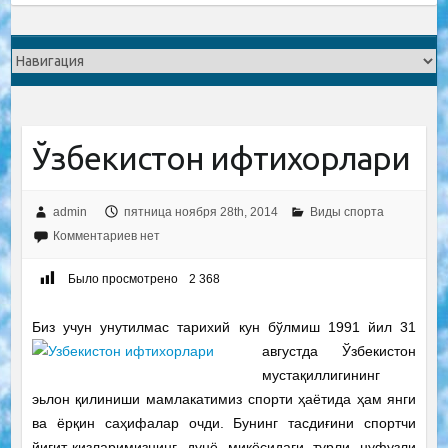
Ўзбекистон ифтихорлари
admin
пятница ноября 28th, 2014
Виды спорта
Комментариев нет
Было просмотрено
2 368
Биз учун унутилмас тарихий кун бўлмиш 1991 йил 31
августда Ўзбекистон
мустақиллигининг
эьлон қилиниши мамлакатимиз спорти ҳаётида ҳам янги
ва ёрқин саҳифалар очди. Бунинг тасдиғини спортчи
йигит-қизларимизнинг дунё миқёсидаги турли нуфузли