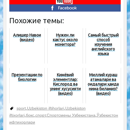
Похожие темы:
Алишер Навои
Нужен ли
Самый быстрый
(видео)
кактус около
способ
монитора?
изучения
английского
языка
Презентации по
Кимёвий
Миллий кураш
биологии
элементлар:
атамалари ва
Кислород ва
қоидалари ҳақида
унинг хусусияти
нима биламиз?
(видео)
(видео)
sport
,
Uzbekiston iftihorlari
,
Uzbekiston
iftixorlari
,
бокс
,
спорт
,
Спортсмены Узбекистана
,
Ўзбекистон
ифтихорлари