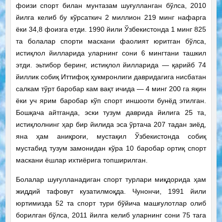
фоизи спорт билан мунтазам шуғулланган бўлса, 2010
йилга келиб бу кўрсаткич 2 миллион 219 минг нафарга
ёки 34,8 фоизга етди. 1990 йили Ўзбекистонда 1 минг 825
та болалар спорти маскани фаолият юритган бўлса,
истиқлол йилларида уларнинг сони 6 мингтани ташкил
этди. эьтибор беринг, истиқлол йилларида — қарийб 74
йиллик собиқ Иттифоқ ҳукмронлиги давридагига нисбатан
салкам тўрт баробар кам вақт ичида — 4 минг 200 га яқин
ёки уч ярим баробар кўп спорт иншооти бунёд этилган.
Бошқача айтганда, эски тузум даврида йилига 25 та,
истиқлолнинг ҳар бир йилида эса ўртача 207 тадан зиёд,
яна ҳам аниқроғи, мустақил Ўзбекистонда собиқ
мустабид тузум замонидан кўра 10 баробар ортиқ спорт
маскани ёшлар ихтиёрига топширилган.
Болалар шуғулланадиган спорт турлари миқдорида ҳам
жиддий тафовут кузатилмоқда. Чунончи, 1991 йили
юртимизда 52 та спорт тури бўйича машғулотлар олиб
борилган бўлса, 2011 йилга келиб уларнинг сони 75 тага