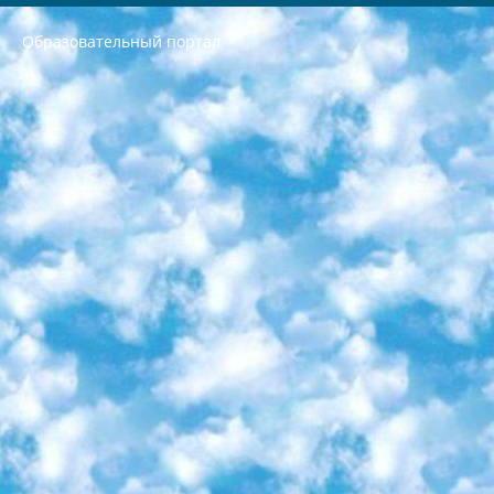
Образовательный портал
РЕСПУБЛИКА УЗБЕКИСТАН МИНИСТРЕРСТВО ДОШКОЛЬНОГО И ШКОЛЬНОГО ОБРАЗОВАНИЯ КОМАНДА в общеобразовательных учреждениях в 2023-2024 учебном году организация и проведение итоговой государственной аттестации обучающихся о Министра дошкольного и школьного образования Республики Узбекистан от 4 марта 2008 года (постановлением Минюста от 20 марта 2008 года № 1778 государственной регистрации) «Итоговое состояние учащихся общего среднего образования на основании положения об утверждении положения об аттестации общего среднего образования выпускной экзамен студентов в образовательных учреждениях в 2023-2024 учебном году В целях организации и прохождения аттестации приказываю: 1. Следующее: перечень предметов, по которым будет проводиться итоговая государственная аттестация и экзамен формы перевода согласно приложению 1; сертификаты международного образца, оценивающие уровень владения иностранными языками перечень согласно приложению 2; 2. Педагогический при специализированных образовательных учреждениях. научно-практический центр квалификации и международной оценки (Д.Давидова) 2024 г. До 25 марта: задания по предметам, по которым будет проводиться итоговая аттестация разработка и утверждение технических условий; итоговая аттестация на основании разработанного предметного задания разработка вопросов по предметам (устно и письменно), экзамен передача; общеобразовательные средние школы и специальные учебные заведения учащиеся выпускных классов школ и интернатов в агентской системе подготовка базы данных экзаменационных материалов и критериев оценки; перевод базы экзаменационных материалов на все языки обучения подать в Республиканский образовательный центр для изготовления; варианты экзаменов на основе разработанных контрольных материалов пусть будут поставлены задачи формирования. 3. Республиканский образовательный центр (Ш.Худайкулов) до 5 апреля 2024 года. до: база данных предоставленных экзаменационных материалов на все языки обучения перевод и экспертиза; для слепых, слабовидящих, глухих, слабослышащих и умственно отсталых детей учащиеся выпускных классов специализированных школ и школ-интернатов база данных экзаменационных материалов на всех преподаваемых языках подготовка критериев оценки; специализированные школы для умственно отсталых детей и технологии для учащихся выпускных классов школ-интернатов разработка соответствующих рекомендаций и критериев проведения ЕГЭ по естествознанию давать задания. 4. Педагогический при специализированных образовательных учреждениях. Научно-практический центр навыков и международной оценки (Д.Давидова), Республика образовательный центр (Худайкулов Ш.) итоговый государственный аттестационный экзамен ориентирован на творческое и логическое мышление при подготовке базы материалов учитывать введение заданий. 5. Следует отметить, что: сертификат государственного образца о знании общеобразовательного предмета и как минимум национальный уровень B1 по предметам на иностранных языках, указанным в Приложении 2. или международно признанный сертификат эквивалентного уровня студенты, изучающие определенный предмет, освобождаются от экзамена; по соответствующим предметам запланирована итоговая государственная аттестация за день до дня, путем жеребьевки Рабочей группой (в письменной форме по предметам, проводимым в форме) из числа сформированных вариантов выбрано 2 варианта; 2 выбранных варианта экзамена анонсированы на официальном сайте министерства и все выпускники по всей стране на основе этих вариантов проводит итоговую государственную аттестацию. 6. Государственное образование учащихся средних общеобразовательных учреждений. знания в соответствии с квалификационными требованиями, которые необходимо приобрести на основании стандартов итоговый (выпускной) контроль для 9 и 11 классов в целях тестирования Экзамены (далее – экзамены) состоят из предметов, перечисленных в приложении 1. будет сделано. 7. Экзамены пройдут с 26 мая по 15 июня 2024 г. (кроме науки физического воспитания). 8. Физическая для учащихся 9 классов общесредних образовательных учреждений. Экзамены по предмету «Образование, квалификация медицина» 1-6 мая 2024 года. сотрудники перевести под присмотр (с отклонениями в физическом или умственном развитии) специализированная школа для детей, школы-интернаты и со сколиозом школы-интернаты санаторного типа для больных детей исключены). 9. Он был слепым, слабовидящим и имел нарушения опорно-двигательного аппарата. экзамены в специализированных школах и интернатах для детей должны проводиться исходя из требований, предъявляемых к общеобразовательным учреждениям (физкультура кроме науки). 10. Специализированная школа для глухих и слабослышащих детей. и экзамены в интернатах и быть реализован в виде письменного теста по математике. 11. Специальность для умственно отсталых детей. Для 9 класса Родной язык и литературное письмо Государственный язык (язык обучения – узбекский). для неклассов) написано Математическое письмо Письменная/устная история Узбекистана Физическое воспитание практично Итоговый контроль Для 11 класса Написание родного языка и литературы (эссе) Математическое письмо Узбекский язык (обучение на узбекском языке) не посещающее общее среднее образование для учреждений)/Образовательное учреждение выбор письменный и устный Иностранный язык письменный/устный Письменная/устная история Узбекистана *По выбору студента:  Химия  Физика  Основы государственного права  География 10 бесплатных образовательных ресурсов - Мы составили подборку онлайн-проектов с интерактивными упражнениями, видеолекциями и статьями. Они помогут вам обрести новые и освежить старые знания бесплатно. 1. «ИНТУИТ» Старейшая образовательная площадка Рунета. Здесь вы найдёте сотни текстовых и видеокурсов на десятки различных тем — от программирования до психологии. Многие курсы подготовлены российскими университетами и крупными международными компаниями вроде Intel и Microsoft. Самостоятельное обучение бесплатное, но желающие могут оплатить услуги персональных наставников. 2. «Смартия» знакомит с актуальными профессиями и подсказывает, как им обучаться. Выбрав заинтересовавшую вас специальность — SMM-специалист, фотограф, веб-дизайнер или другую, — увидите список необходимых для неё умений. Чтобы вы могли освоить их самостоятельно, для каждого умения площадка отображает подборку ссылок на учебные материалы. Хотя «Смартия» ориентируется на русскоязычную аудиторию, часть контента всё же доступна только на английском. 3. «Лекторий Физтеха» Проект Московского физико-технического института (Физтеха). С его помощью вы можете смотреть онлайн серии лекций, записанные на видео в этом вузе. В числе доступных предметов — физика, биология, химия, информационные технологии и другие. К некоторым лекциям администрация ресурса прилагает готовые конспекты, которые можно скачивать в PDF-формате. 4. ITMOcourses Онлайн-площадка Санкт-Петербургского национального исследовательского университета информационных технологий, механики и оптики (ИТМО). Ресурс предоставляет свободный доступ к курсам, разработанным в этом вузе. Каталог материалов разбит на четыре категории: «Оптические системы и технологии», «Приборостроение и робототехника», «Информационные технологии» и «Биотехнологии». Курсы состоят из видеолекций, интерактивных демонстраций и заданий. 5. «КиберЛенинка» Электронная научная библиотека открытого доступа. Каталог площадки регулярно обрастает текстами статей из различных научных изданий. Сгруппированные по журналам и рубрикам публикации можно читать онлайн или скачивать целиком в PDF-формате. Проект нацелен на популяризацию науки за счёт открытого доступа к качественной информации. 6. «ПостНаука» На этом ресурсе публикуют подборки видеолекций, составленные экспертами из разных отраслей и объединённые общими темами. Среди них, к примеру, есть серии «Биоинформатика и геномика», «Культура средневековой Скандинавии» и Cinema Studies о теории кино. Каждая подборка лекций — логически связанная история, рассказанная экспертом от первого лица. Кроме того, на сайте появляются научно-образовательные статьи и тесты на разные темы. 7. «Newочём» Команда проекта «Newочём» отбирает самые интересные тексты из англоязычных СМИ и переводит те из них, за которые голосуют участники сообщества «ВКонтакте». По большей части это научно-популярные статьи. Редакторы придумывают лишь заголовки, в остальном содержание переводов соответствует оригиналам. Полные тексты можно читать прямо в социальной сети. 8. InternetUrok Онлайн-база материалов по основным дисциплинам школьной программы. Информация на сайте структурирована по классам, предметам и темам (урокам). Каждый урок состоит из видеолекций и конспектов. Есть также интерактивные тренажёры и тесты для закрепления пройденного материала. Даже если вы давно окончили школу, возможность повторить программу старших классов всегда может пригодиться. 9. Edutainme Ещё один ресурс об образовании. В отличие от Newtonew, как мне кажется, Edutainme больше ориентируется на представителей индустрии: педагогов, предпринимателей, разработчиков образовательных проектов. Но и любой, кто просто стремится к саморазвитию, найдёт на сайте много полезного и интересного для себя. Например, информацию о новых курсах и образовательных сервисах. 10. Newtonew Онлайн-медиа об образовании и обучении в широком смысле. Авторы Newtonew пишут об инструментах, заведениях, тактиках и стратегиях, которые помогают учить других и получать новые знания самостоятельно. На этой площадке вы найдёте новости, обзоры, аналитические мат