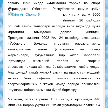
аввало 1992 йилда «Жисмоний тарбия ва спорт
тўғрисида»ги Ўзбекистон Республикаси
қонуни қабул
қилингани ва у 2000
йилнинг 26 майидан
бошлаб замон талаблари асосида янги таҳрирда кучга
кирганини таькидлаш даркор. Шунингдек,
Президентимизнинг 2002 йил 24 октябрда имзоланган
«Ўзбекистон Болалар спортини ривожлантириш
жамғармасини тузиш тўғрисида»ги ва бошқа
Фармонлари, Ҳукуматнинг бир қатор қарорлари
юртимизда жисмоний тарбия ва спортни
ривожлантиришда айниқса, беқиёс аҳамият касб этмоқда.
Ана шундай қулай ҳуқуқий замин ва яратилган моддий-
техник база туфайли миллий спортимиз ва
спортчиларимизнинг жаҳон майдонларида эришаётган
ютуқлари тобора салмоқли бўлиб бормоқда.
Масалан, ўтган асрнинг 1990 йилида юртимизда 448
минг 800 нафар ўқувчи ёки жами ўқувчиларнинг атиги 7,4