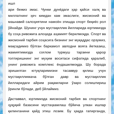
ишл
ари бежиз эмас. Чунки дунёдаги ҳар қайси халқ ва
миллатнинг ҳеч кимдан кам эмаслиги, жисмоний ва
маьнавий салоҳиятини намоён этишда спорт беқиёс рол
ўйнайди. Шунинг учун мустақиллик йилларида юртимизда
бу соҳа ривожига алоҳида аҳамият берилмоқда. Спорт ва
жисмоний тарбия соҳасига бизнинг энг муқаддас орзумиз,
мақсадимиз бўлган баркамол авлодни вояга йетказиш,
жамиятимизда соғлом турмуш тарзини қарор
топтиришнинг энг муҳим воситаси сифатида қаралиб,
унинг ривожига комплекс ёндашилмоқда. Шу борада
эришилган ютуқларимизни тасаввур қилиш учун
мустақилликкача бўлган давр ва мустақиллик
йилларидаги айрим рақамларни ўзаро солиштириш
ўринли бўлади, деб ўйлаймиз.
Даставвал, юртимизда жисмоний тарбия ва спортнинг
ҳуқуқий базасини мустаҳкамлаш бўйича улкан ишлар
қилинганини қайд этиш лозим. Бу ҳақда гапирганда,