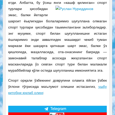
етди. Албатта, бу ўсиш янги «кашф
қилинган» спорт
турлари ҳисобидан
эмас, балки йетарли
шароит ёьқлигидан болаларимиз шуғуллана олмаган
спорт турлари ҳисобидан таьминлангани эьтиборлидир.
энг муҳими, спорт билан шуғулланишни истаган
ёшларимиз энди аввалгидек машаққат чекиб туман
маркази ёки шаҳарга қатнаши шарт эмас, балки ўз
қишлоғида, маҳалласида, ота-онасининг бағрида —
замонавий талаблар асосида жиҳозланган спорт
масканларида ўз севган спорт тури билан малакали
мураббийлар қўли остида шуғулланиш имкониятига эга.
Спорт орқали ўзбекнинг довруғини оламга ёйган ўзбек
ўғлони тўгрисида маълумот олишни истасангиз,
ушбу
китобни юклаб олинг
.