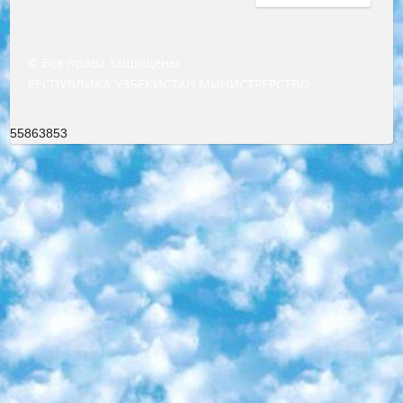
© Все права защищены
РЕСПУБЛИКА УЗБЕКИСТАН МИНИСТРЕРСТВО ДОШКОЛЬНОГО И ШКОЛЬНОГО ОБРАЗОВАНИЯ КОМАНДА в общеобразовательных учреждениях в 2023-2024 учебном году организация и проведение итоговой государственной аттестации обучающихся о Министра дошкольного и школьного образования Республики Узбекистан от 4 марта 2008 года (постановлением Минюста от 20 марта 2008 года № 1778 государственной регистрации) «Итоговое состояние учащихся общего среднего образования на основании положения об утверждении положения об аттестации общего среднего образования выпускной экзамен студентов в образовательных учреждениях в 2023-2024 учебном году В целях организации и прохождения аттестации приказываю: 1. Следующее: перечень предметов, по которым будет проводиться итоговая государственная аттестация и экзамен формы перевода согласно приложению 1; сертификаты международного образца, оценивающие уровень владения иностранными языками перечень согласно приложению 2; 2. Педагогический при специализированных образовательных учреждениях. научно-практический центр квалификации и международной оценки (Д.Давидова) 2024 г. До 25 марта: задания по предметам, по которым будет проводиться итоговая аттестация разработка и утверждение технических условий; итоговая аттестация на основании разработанного предметного задания разработка вопросов по предметам (устно и письменно), экзамен передача; общеобразовательные средние школы и специальные учебные заведения учащиеся выпускных классов школ и интернатов в агентской системе подготовка базы данных экзаменационных материалов и критериев оценки; перевод базы экзаменационных материалов на все языки обучения подать в Республиканский образовательный центр для изготовления; варианты экзаменов на основе разработанных контрольных материалов пусть будут поставлены задачи формирования. 3. Республиканский образовательный центр (Ш.Худайкулов) до 5 апреля 2024 года. до: база данных предоставленных экзаменационных материалов на все языки обучения перевод и экспертиза; для слепых, слабовидящих, глухих, слабослышащих и умственно отсталых детей учащиеся выпускных классов специализированных школ и школ-интернатов база данных экзаменационных материалов на всех преподаваемых языках подготовка критериев оценки; специализированные школы для умственно отсталых детей и технологии для учащихся выпускных классов школ-интернатов разработка соответствующих рекомендаций и критериев проведения ЕГЭ по естествознанию давать задания. 4. Педагогический при специализированных образовательных учреждениях. Научно-практический центр навыков и международной оценки (Д.Давидова), Республика образовательный центр (Худайкулов Ш.) итоговый государственный аттестационный экзамен ориентирован на творческое и логическое мышление при подготовке базы материалов учитывать введение заданий. 5. Следует отметить, что: сертификат государственного образца о знании общеобразовательного предмета и как минимум национальный уровень B1 по предметам на иностранных языках, указанным в Приложении 2. или международно признанный сертификат эквивалентного уровня студенты, изучающие определенный предмет, освобождаются от экзамена; по соответствующим предметам запланирована итоговая государственная аттестация за день до дня, путем жеребьевки Рабочей группой (в письменной форме по предметам, проводимым в форме) из числа сформированных вариантов выбрано 2 варианта; 2 выбранных варианта экзамена анонсированы на официальном сайте министерства и все выпускники по всей стране на основе этих вариантов проводит итоговую государственную аттестацию. 6. Государственное образование учащихся средних общеобразовательных учреждений. знания в соответствии с квалификационными требованиями, которые необходимо приобрести на основании стандартов итоговый (выпускной) контроль для 9 и 11 классов в целях тестирования Экзамены (далее – экзамены) состоят из предметов, перечисленных в приложении 1. будет сделано. 7. Экзамены пройдут с 26 мая по 15 июня 2024 г. (кроме науки физического воспитания). 8. Физическая для учащихся 9 классов общесредних образовательных учреждений. Экзамены по предмету «Образование, квалификация медицина» 1-6 мая 2024 года. сотрудники перевести под присмотр (с отклонениями в физическом или умственном развитии) специализированная школа для детей, школы-интернаты и со сколиозом школы-интернаты санаторного типа для больных детей исключены). 9. Он был слепым, слабовидящим и имел нарушения опорно-двигательного аппарата. экзамены в специализированных школах и интернатах для детей должны проводиться исходя из требований, предъявляемых к общеобразовательным учреждениям (физкультура кроме науки). 10. Специализированная школа для глухих и слабослышащих детей. и экзамены в интернатах и быть реализован в виде письменного теста по математике. 11. Специальность для умственно отсталых детей. Для 9 класса Родной язык и литературное письмо Государственный язык (язык обучения – узбекский). для неклассов) написано Математическое письмо Письменная/устная история Узбекистана Физическое воспитание практично Итоговый контроль Для 11 класса Написание родного языка и литературы (эссе) Математическое письмо Узбекский язык (обучение на узбекском языке) не посещающее общее среднее образование для учреждений)/Образовательное учреждение выбор письменный и устный Иностранный язык письменный/устный Письменная/устная история Узбекистана *По выбору студента:  Химия  Физика  Основы государственного права  География 10 бесплатных образовательных ресурсов - Мы составили подборку онлайн-проектов с интерактивными упражнениями, видеолекциями и статьями. Они помогут вам обрести новые и освежить старые знания бесплатно. 1. «ИНТУИТ» Старейшая образовательная площадка Рунета. Здесь вы найдёте сотни текстовых и видеокурсов на десятки различных тем — от программирования до психологии. Многие курсы подготовлены российскими университетами и крупными международными компаниями вроде Intel и Microsoft. Самостоятельное обучение бесплатное, но желающие могут оплатить услуги персональных наставников. 2. «Смартия» знакомит с актуальными профессиями и подсказывает, как им обучаться. Выбрав заинтересовавшую вас специальность — SMM-специалист, фотограф, веб-дизайнер или другую, — увидите список необходимых для неё умений. Чтобы вы могли освоить их самостоятельно, для каждого умения площадка отображает подборку ссылок на учебные материалы. Хотя «Смартия» ориентируется на русскоязычную аудиторию, часть контента всё же доступна только на английском. 3. «Лекторий Физтеха» Проект Московского физико-технического института (Физтеха). С его помощью вы можете смотреть онлайн серии лекций, записанные на видео в этом вузе. В числе доступных предметов — физика, биология, химия, информационные технологии и другие. К некоторым лекциям администрация ресурса прилагает готовые конспекты, которые можно скачивать в PDF-формате. 4. ITMOcourses Онлайн-площадка Санкт-Петербургского национального исследовательского университета информационных технологий, механики и оптики (ИТМО). Ресурс предоставляет свободный доступ к курсам, разработанным в этом вузе. Каталог материалов разбит на четыре категории: «Оптические системы и технологии», «Приборостроение и робототехника», «Информационные технологии» и «Биотехнологии». Курсы состоят из видеолекций, интерактивных демонстраций и заданий. 5. «КиберЛенинка» Электронная научная библиотека открытого доступа. Каталог площадки регулярно обрастает текстами статей из различных научных изданий. Сгруппированные по журналам и рубрикам публикации можно читать онлайн или скачивать целиком в PDF-формате. Проект нацелен на популяризацию науки за счёт открытого доступа к качественной информации. 6. «ПостНаука» На этом ресурсе публикуют подборки видеолекций, составленные экспертами из разных отраслей и объединённые общими темами. Среди них, к примеру, есть серии «Биоинформатика и геномика», «Культура средневековой Скандинавии» и Cinema Studies о теории кино. Каждая подборка лекций — логически связанная история, рассказанная экспертом от первого лица. Кроме того, на сайте появляются научно-образовательные статьи и тесты на разные темы. 7. «Newочём» Команда проекта «Newочём» отбирает самые интересные тексты из англоязычных СМИ и переводит те из них, за которые голосуют участники сообщества «ВКонтакте». По большей части это научно-популярные статьи. Редакторы придумывают лишь заголовки, в остальном содержание переводов соответствует оригиналам. Полные тексты можно читать прямо в социальной сети. 8. InternetUrok Онлайн-база материалов по основным дисциплинам школьной программы. Информация на сайте структурирована по классам, предметам и темам (урокам). Каждый урок состоит из видеолекций и конспектов. Есть также интерактивные тренажёры и тесты для закрепления пройденного материала. Даже если вы давно окончили школу, возможность повторить программу старших классов всегда может пригодиться. 9. Edutainme Ещё один ресурс об образовании. В отличие от Newtonew, как мне кажется, Edutainme больше ориентируется на представителей индустрии: педагогов, предпринимателей, разработчиков образовательных проектов. Но и любой, кто просто стремится к саморазвитию, найдёт на сайте много полезного и интересного для себя. Например, информацию о новых курсах и образовательных сервисах. 10. Newtonew Онлайн-медиа об образовании и обучении в широком смысле. Авторы Newtonew пишут об инструментах, заведениях, тактиках и стратегиях, которые помогают учить других и получать новые знания самостоятельно. На этой площадке вы найдёте новости, обзоры, аналитические мате
55863853