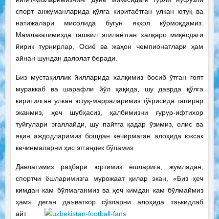
спорт анжуманларида қўлга киритаётган улкан ютуқ ва
натижалари мисолида бугун яққол кўрмоқдамиз.
Мамлакатимизда ташкил этилаётган халқаро миқёсдаги
йирик турнирлар, Осиё ва жаҳон чемпионатлари ҳам
айнан шундан далолат беради.
Биз мустақиллик йилларида халқимиз босиб ўтган ғоят
мураккаб ва шарафли йўл ҳақида, шу даврда қўлга
киритилган улкан ютуқ-марралари­миз тўғрисида гапирар
эканмиз, ҳеч шубҳасиз, қалбимизни ғурур-ифтихор
туйғулари эгаллайди, шу пайтга қадар ўзимиз, олис ва
яқин аждодларимиз бошдан кечирмаган алоҳида юксак
кечинмаларни ҳис этгандек бўламиз.
Давлатимиз раҳбари юртимиз ёшларига, жумладан,
спортчи ёшларимизга мурожаат қилар экан, «Биз ҳеч
кимдан кам бўлмаганмиз ва ҳеч кимдан кам бўлмаймиз
ҳам» деган
даъваткор сўзларни алоҳида таькидлаб
айт