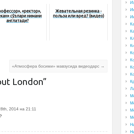
И
И
рофессор», «ректор»,
Жевательная резинка -
кан» сўзлари нимани
польза или вред? (видео)
И
англатади?
К
К
К
К
К
К
«Атмосфера босими» мавзусида видеодарс
→
К
К
ut London
”
К
Л
М
М
8th, 2014 на 21:11
М
?
М
Н
Н