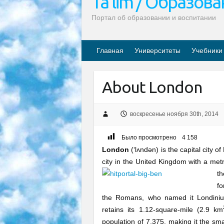
Ta’lim / Образов
Портал об образовании и воспитании
Главная
Университеты
Учебники
About London
воскресенье ноября 30th, 2014
Было просмотрено
4 158
London
(‘lʌndən) is the capital city 
city in the United Kingdom with a metr
t
fo
the Romans, who named it Londinium
retains its 1.12-square-mile (2.9 km
population of 7,375, making it the smal