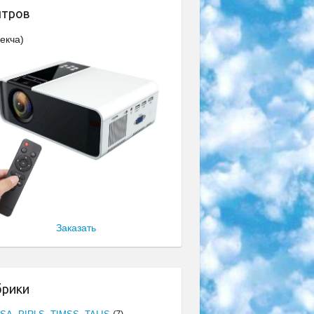
нтров
екча)
Заказать
брики