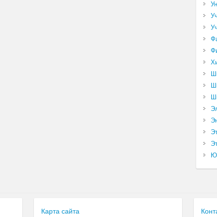
У
У
У
Ф
Ф
Х
Ш
Ш
Ш
Э
Э
Э
Эт
Ю
Карта сайта
Конт