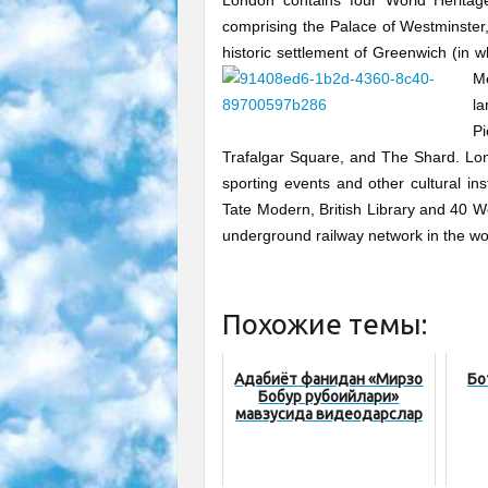
comprising the Palace of Westminster
historic settlement of Greenwich (in
M
l
P
Trafalgar Square, and The Shard. Lon
sporting events and other cultural ins
Tate Modern, British Library and 40 
underground railway network in the wo
Похожие темы:
Адабиёт фанидан «Мирзо
Бо
Бобур рубоийлари»
мавзусида видеодарслар