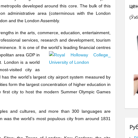
це
metropolis developed around this core. The bulk of this
on administrative area (coterminous with the London
(Ўзб
ndon and the London Assembly.
strengths in the arts, commerce, education, entertainment,
professional services, research and development, tourism
ominence. It is one of the
world’s leading financial centres
ropolitan area GDP in
. London is a world
most-visited city as
d has the world’s largest city airport system measured by
ties form the largest concentration of higher education in
 first city to host the modern Summer Olympic Games
ples and cultures, and more than 300 languages are
n was the world’s most populous city from around 1831
Ру
e Sites: the Tower of London; Kew Gardens; the site