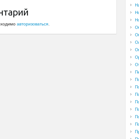
Н
нтарий
Н
Н
обходимо
авторизоваться
.
О
О
О
О
О
О
П
П
П
П
П
П
П
П
П