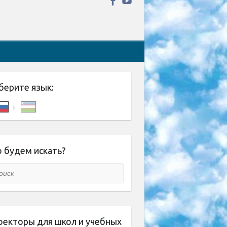
берите язык:
 будем искать?
ск
оекторы для школ и учебных