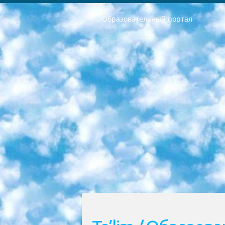
Образовательный портал
РЕСПУБЛИКА УЗБЕКИСТАН МИНИСТРЕРСТВО ДОШКОЛЬНОГО И ШКОЛЬНОГО ОБРАЗОВАНИЯ КОМАНДА в общеобразовательных учреждениях в 2023-2024 учебном году организация и проведение итоговой государственной аттестации обучающихся о Министра дошкольного и школьного образования Республики Узбекистан от 4 марта 2008 года (постановлением Минюста от 20 марта 2008 года № 1778 государственной регистрации) «Итоговое состояние учащихся общего среднего образования на основании положения об утверждении положения об аттестации общего среднего образования выпускной экзамен студентов в образовательных учреждениях в 2023-2024 учебном году В целях организации и прохождения аттестации приказываю: 1. Следующее: перечень предметов, по которым будет проводиться итоговая государственная аттестация и экзамен формы перевода согласно приложению 1; сертификаты международного образца, оценивающие уровень владения иностранными языками перечень согласно приложению 2; 2. Педагогический при специализированных образовательных учреждениях. научно-практический центр квалификации и международной оценки (Д.Давидова) 2024 г. До 25 марта: задания по предметам, по которым будет проводиться итоговая аттестация разработка и утверждение технических условий; итоговая аттестация на основании разработанного предметного задания разработка вопросов по предметам (устно и письменно), экзамен передача; общеобразовательные средние школы и специальные учебные заведения учащиеся выпускных классов школ и интернатов в агентской системе подготовка базы данных экзаменационных материалов и критериев оценки; перевод базы экзаменационных материалов на все языки обучения подать в Республиканский образовательный центр для изготовления; варианты экзаменов на основе разработанных контрольных материалов пусть будут поставлены задачи формирования. 3. Республиканский образовательный центр (Ш.Худайкулов) до 5 апреля 2024 года. до: база данных предоставленных экзаменационных материалов на все языки обучения перевод и экспертиза; для слепых, слабовидящих, глухих, слабослышащих и умственно отсталых детей учащиеся выпускных классов специализированных школ и школ-интернатов база данных экзаменационных материалов на всех преподаваемых языках подготовка критериев оценки; специализированные школы для умственно отсталых детей и технологии для учащихся выпускных классов школ-интернатов разработка соответствующих рекомендаций и критериев проведения ЕГЭ по естествознанию давать задания. 4. Педагогический при специализированных образовательных учреждениях. Научно-практический центр навыков и международной оценки (Д.Давидова), Республи