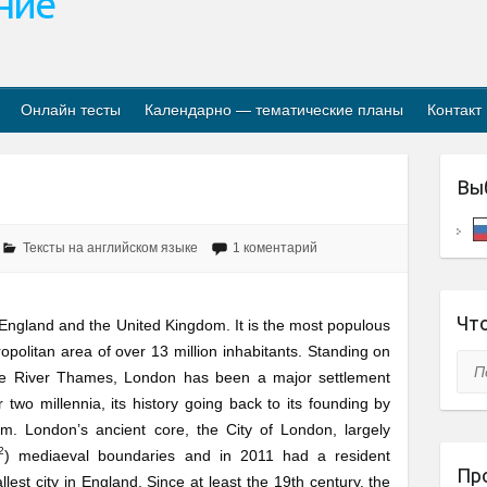
ание
Онлайн тесты
Календарно — тематические планы
Контакт
Вы
Тексты на английском языке
1 коментарий
Что
of England and the United Kingdom. It is the most populous
opolitan area of over 13 million
inhabitants. Standing on
Пои
he River Thames, London has been a major settlement
r two millennia, its history going back to its founding by
. London’s ancient core, the City of London, largely
2
) mediaeval boundaries and in 2011 had a resident
Пр
lest city in England. Since at least the 19th century, the