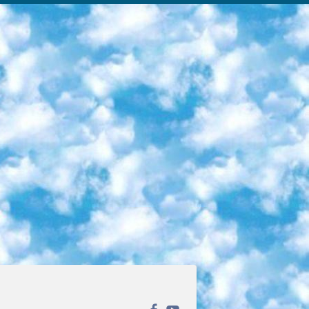
ека открытого доступа. Каталог площадки регулярно обрастает текстами статей из различных научных изданий. Сгруппированные по журналам и рубрикам публикации можно читать онлайн или скачивать целиком в PDF-формате. Проект нацелен на популяризацию науки за счёт открытого доступа к качественной информации. 6. «ПостНаука» На этом ресурсе публикуют подборки видеолекций, составленные экспертами из разных отраслей и объединённые общими темами. Среди них, к примеру, есть серии «Биоинформатика и геномика», «Культура средневековой Скандинавии» и Cinema Studies о теории кино. Каждая подборка лекций — логически связанная история, рассказанная экспертом от первого лица. Кроме того, на сайте появляются научно-образовательные статьи и тесты на разные темы. 7. «Newочём» Команда проекта «Newочём» отбирает самые интересные тексты из англоязычных СМИ и переводит те из них, за которые голосуют участники сообщества «ВКонтакте». По большей части это научно-популярные статьи. Редакторы придумывают лишь заголовки, в остальном содержание переводов соответствует оригиналам. Полные тексты можно читать прямо в социальной сети. 8. InternetUrok Онлайн-база материалов по основным дисциплинам школьной программы. Информация на сайте структурирована по классам, предметам и темам (урокам). Каждый урок состоит из видеолекций и конспектов. Есть также интерактивные тренажёры и тесты для закрепления пройденного материала. Даже если вы давно окончили школу, возможность повторить программу старших классов всегда может пригодиться. 9. Edutainme Ещё один ресурс об образовании. В отличие от Newtonew, как мне кажется, Edutainme больше ориентируется на представителей индустрии: педагогов, предпринимателей, разработчиков образовательных проектов. Но и любой, кто просто стремится к саморазвитию, найдёт на сайте много полезного и интересного для себя. Например, информацию о новых курсах и образовательных сервисах. 10. Newtonew Онлайн-медиа об образовании и обучении в широком смысле. Авторы Newtonew пишут об инструментах, заведениях, тактиках и стратегиях, которые помогают учить других и получать новые знания самостоятельно. На этой площадке вы найдёте новости, обзоры, аналитические мат