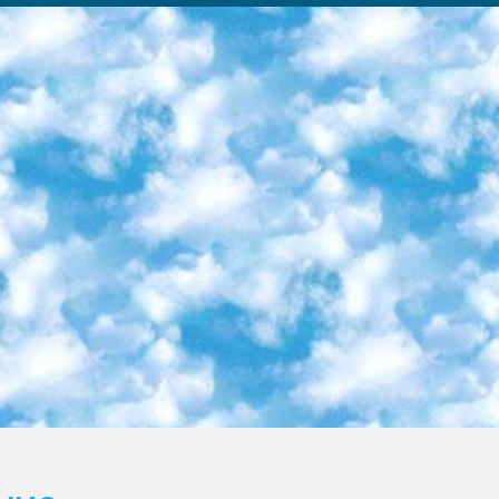
ка образовательный центр (Худайкулов Ш.) итоговый государственный аттестационный экзамен ориентирован на творческое и логическое мышление при подготовке базы материалов учитывать введение заданий. 5. Следует отметить, что: сертификат государственного образца о знании общеобразовательного предмета и как минимум национальный уровень B1 по предметам на иностранных языках, указанным в Приложении 2. или международно признанный сертификат эквивалентного уровня студенты, изучающие определенный предмет, освобождаются от экзамена; по соответствующим предметам запланирована итоговая государственная аттестация за день до дня, путем жеребьевки Рабочей группой (в письменной форме по предметам, проводимым в форме) из числа сформированных вариантов выбрано 2 варианта; 2 выбранных варианта экзамена анонсированы на официальном сайте министерства и все выпускники по всей стране на основе этих вариантов проводит итоговую государственную аттестацию. 6. Государственное образование учащихся средних общеобразовательных учреждений. знания в соответствии с квалификационными требованиями, которые необходимо приобрести на основании стандартов итоговый (выпускной) контроль для 9 и 11 классов в целях тестирования Экзамены (далее – экзамены) состоят из предметов, перечисленных в приложении 1. будет сделано. 7. Экзамены пройдут с 26 мая по 15 июня 2024 г. (кроме науки физического воспитания). 8. Физическая для учащихся 9 классов общесредних образовательных учреждений. Экзамены по предмету «Образование, квалификация медицина» 1-6 мая 2024 года. сотрудники перевести под присмотр (с отклонениями в физическом или умственном развитии) специализированная школа для детей, школы-интернаты и со сколиозом школы-интернаты санаторного типа для больных детей исключены). 9. Он был слепым, слабовидящим и имел нарушения опорно-двигательного аппарата. экзамены в специализированных школах и интернатах для детей должны проводиться исходя из требований, предъявляемых к общеобразовательным учреждениям (физкультура кроме науки). 10. Специализированная школа для глухих и слабослышащих детей. и экзамены в интернатах и быть реализован в виде письменного теста по математике. 11. Специальность для умственно отсталых детей. Для 9 класса Родной язык и литературное письмо Государственный язык (язык обучения – узбекский). для неклассов) написано Математическое письмо Письменная/устная история Узбекистана Физическое воспитание практично Итоговый контроль Для 11 класса Написание родного языка и литературы (эссе) Математическое письмо Узбекский язык (обучение на узбекском языке) не посещающее общее среднее образование для учреждений)/Образовательное учреждение выбор письменный и устный Иностранный язык письменный/устный Письменная/устная история Узбекистана *По выбору студента:  Химия  Физика  Основы государственного права  География 10 бесплатных образовательных ресурсов - Мы составили подборку онлайн-проектов с интерактивными упражнениями, видеолекциями и статьями. Они помогут вам обрести новые и освежить старые знания бесплатно. 1. «ИНТУИТ» Старейшая образовательная площадка Рунета. Здесь вы найдёте сотни текстовых и видеокурсов на десятки различных тем — от программирования до психологии. Многие курсы подготовлены российскими университетами и крупными международными компаниями вроде Intel и Microsoft. Самостоятельное обучение бесплатное, но желающие могут оплатить услуги персональных наставников. 2. «Смартия» знакомит с актуальными профессиями и подсказывает, как им обучаться. Выбрав заинтересовавшую вас специальность — SMM-специалист, фотограф, веб-дизайнер или другую, — увидите список необходимых для неё умений. Чтобы вы могли освоить их самостоятельно, для каждого умения площадка отображает подборку ссылок на учебные материалы. Хотя «Смартия» ориентируется на русскоязычную аудиторию, часть контента всё же доступна только на английском. 3. «Лекторий Физтеха» Проект Московского физико-технического института (Физтеха). С его помощью вы можете смотреть онлайн серии лекций, записанные на видео в этом вузе. В числе доступных предметов — физика, биология, химия, информационные технологии и другие. К некоторым лекциям администрация ресурса прилагает готовые конспекты, которые можно скачивать в PDF-формате. 4. ITMOcourses Онлайн-площадка Санкт-Петербургского национального исследовательского университета информационных технологий, механики и оптики (ИТМО). Ресурс предоставляет свободный доступ к курсам, разработанным в этом вузе. Каталог материалов разбит на четыре категории: «Оптические системы и технологии», «Приборостроение и робототехника», «Информационные технологии» и «Биотехнологии». Курсы состоят из видеолекций, интерактивных демонстраций и заданий. 5. «КиберЛенинка» Электронная научная библиот