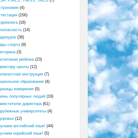
ISA, PIRLS, TIMSS, TALIS
(7)
строномия
(4)
ттестация
(156)
удиокнига
(18)
езопасность
(14)
идеоурок
(38)
иды спорта
(9)
икторина
(3)
оспитание ребёнка
(23)
иректору школы
(12)
олжностная инструкция
(7)
ошкольное образование
(4)
диницы измерения
(5)
изнь популярных людей
(19)
аместителю директора
(61)
арубежные университеты
(4)
доровье
(12)
зучаем английский язык!
(44)
зучаем корейский язык!
(5)