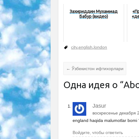
Захириддин Мухаммад
«П
Бабур (видео)
«де
city
,
english
,
london
←
Ўзбекистон ифтихорлари
Одна идея о “
Abo
Jasur
воскресенье декабря 2
england haqida malumotlar bomi 
Войдите, чтобы ответить