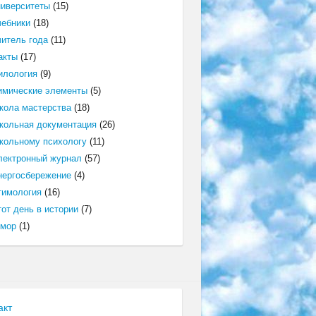
ниверситеты
(15)
чебники
(18)
читель года
(11)
акты
(17)
илология
(9)
имические элементы
(5)
кола мастерства
(18)
кольная документация
(26)
кольному психологу
(11)
лектронный журнал
(57)
нергосбережение
(4)
тимология
(16)
от день в истории
(7)
мор
(1)
акт