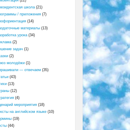
резентация
(22)
резидентская школа
(21)
рограммы / приложения
(7)
рофориентация
(14)
аздаточные материалы
(13)
азработка урока
(34)
еклама
(2)
ешение задач
(1)
казки
(2)
оюз молодёжи
(1)
прашивали — отвечаем
(35)
татьи
(43)
тихи
(13)
траны
(12)
тратегия
(4)
ценарий мероприятия
(18)
ексты на английском языке
(10)
ермины
(19)
есты
(44)