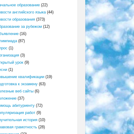
ачальное образование
(22)
овости английского языка
(44)
овости образования
(373)
бразование за рубежом
(12)
бъявление
(16)
лимпиада
(87)
прос
(1)
рганизация
(3)
ткрытый урок
(9)
есни
(1)
овышение квалификации
(19)
одготовка к экзамену
(63)
олезные веб сайты
(6)
оложение
(37)
омощь абитуриенту
(72)
опуляризация работ
(9)
оучительная история
(10)
равовая грамотность
(28)