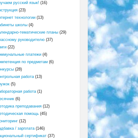
зучаем русский язык!
(16)
нструкция
(23)
нтернет технологии
(13)
абинеты школы
(4)
алендарно-тематические планы
(29)
лассному руководителю
(37)
ниги
(22)
оммунальные платежи
(4)
омпетенция по предметам
(6)
онкурсы
(28)
онтрольная работа
(13)
ружок
(5)
абораторная работа
(1)
есячник
(6)
етодика преподавания
(12)
етодическая помощь
(45)
ониторинг
(12)
адбавка / зарплата
(146)
ациональный сертификат
(37)