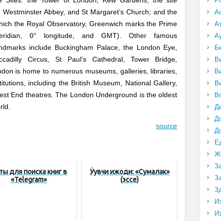
P
, Westminster Abbey, and St Margaret’s Church; and the
А
 which the Royal Observatory, Greenwich marks
the Prime
А
eridian, 0° longitude, and GMT). Other famous
А
andmarks include Buckingham Palace, the London Eye,
Б
iccadilly Circus, St Paul’s Cathedral, Tower Bridge,
В
don is home to numerous museums, galleries, libraries,
В
titutions, including the British Museum, National Gallery,
В
West End theatres. The London Underground is the oldest
В
rld.
Д
Д
source
Д
Е
Ж
З
ты для поиска книг в
Ўқувчи ижоди: «Сумалак»
З
«Telegram»
(эссе)
З
И
И