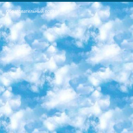
Образовательный портал
РЕСПУБЛИКА УЗБЕКИСТАН МИНИСТРЕРСТВО ДОШКОЛЬНОГО И ШКОЛЬНОГО ОБРАЗОВАНИЯ КОМАНДА в общеобразовательных учреждениях в 2023-2024 учебном году организация и проведение итоговой государственной аттестации обучающихся о Министра дошкольного и школьного образования Республики Узбекистан от 4 марта 2008 года (постановлением Минюста от 20 марта 2008 года № 1778 государственной регистрации) «Итоговое состояние учащихся общего среднего образования на основании положения об утверждении положения об аттестации общего среднего образования выпускной экзамен студентов в образовательных учреждениях в 2023-2024 учебном году В целях организации и прохождения аттестации приказываю: 1. Следующее: перечень предметов, по которым будет проводиться итоговая государственная аттестация и экзамен формы перевода согласно приложению 1; сертификаты международного образца, оценивающие уровень владения иностранными языками перечень согласно приложению 2; 2. Педагогический при специализированных образовательных учреждениях. научно-практический центр квалификации и международной оценки (Д.Давидова) 2024 г. До 25 марта: задания по предметам, по которым будет проводиться итоговая аттестация разработка и утверждение технических условий; итоговая аттестация на основании разработанного предметного задания разработка вопросов по предметам (устно и письменно), экзамен передача; общеобразовательные средние школы и специальные учебные заведения учащиеся выпускных классов школ и интернатов в агентской системе подготовка базы данных экзаменационных материалов и критериев оценки; перевод базы экзаменационных материалов на все языки обучения подать в Республиканский образовательный центр для изготовления; варианты экзаменов на основе разработанных контрольных материалов пусть будут поставлены задачи формирования. 3. Республиканский образовательный центр (Ш.Худайкулов) до 5 апреля 2024 года. до: база данных предоставленных экзаменационных материалов на все языки обучения перевод и экспертиза; для слепых, слабовидящих, глухих, слабослышащих и умственно отсталых детей учащиеся выпускных классов специализированных школ и школ-интернатов база данных экзаменационных материалов на всех преподаваемых языках подготовка критериев оценки; специализированные школы для умственно отсталых детей и технологии для учащихся выпускных классов школ-интернатов разработка соответствующих рекомендаций и критериев проведения ЕГЭ по естествознанию давать задания. 4. Педагогический при специализированных образовательных учреждениях. Научно-практический центр навыков и международной оценки (Д.Давидова), Республика образовательный центр (Худайкулов Ш.) итоговый государственный аттестационный экзамен ориентирован на творческое и логическое мышление при подготовке базы материалов учитывать введение заданий. 5. Следует отметить, что: сертификат государственного образца о знании общеобразовательного предмета и как минимум национальный уровень B1 по предметам на иностранных языках, указанным в Приложении 2. или международно признанный сертификат эквивалентного уровня студенты, изучающие определенный предмет, освобождаются от экзамена; по соответствующим предметам запланирована итоговая государственная аттестация за день до дня, путем жеребьевки Рабочей группой (в письменной форме по предметам, проводимым в форме) из числа сформированных вариантов выбрано 2 варианта; 2 выбранных варианта экзамена анонсированы на официальном сайте министерства и все выпускники по всей стране на основе этих вариантов проводит итоговую государственную аттестацию. 6. Государственное образование учащихся средних общеобразовательных учреждений. знания в соответствии с квалификационными требованиями, которые необходимо приобрести на основании стандартов итоговый (выпускной) контроль для 9 и 11 классов в целях тестирования Экзамены (далее – экзамены) состоят из предметов, перечисленных в приложении 1. будет сделано. 7. Экзамены пройдут с 26 мая по 15 июня 2024 г. (кроме науки физического воспитания). 8. Физическая для учащихся 9 классов общесредних образовательных учреждений. Экзамены по предмету «Образование, квалификация медицина» 1-6 мая 2024 года. сотрудники перевести под присмотр (с отклонениями в физическом или умственном развитии) специализированная школа для детей, школы-интернаты и со сколиозом школы-интернаты санаторного типа для больных детей исключены). 9. Он был слепым, слабовидящим и имел нарушения опорно-двигательного аппарата. экзамены в специализированных школах и интернатах для детей должны проводиться исходя из требований, предъявляемых к общеобразовательным учреждениям (физкультура кроме науки). 10. Специализированная школа для глухих и слабослышащих детей. и экзамены в интернатах и быть реализован в виде письменного теста по математике. 11. Специальность для умственно отсталых детей. Для 9 класса Родной язык и литературное письмо Государственный язык (язык обучения – узбекский). для неклассов) написано Математическое письмо Письменная/устная история Узбекистана Физическое воспитание практично Итоговый контроль Для 11 класса Написание родного языка и литературы (эссе) Математическое письмо Узбекский язык (обучение на узбекском языке) не посещающее общее среднее образование для учреждений)/Образовательное учреждение выбор письменный и устный Иностранный язык письменный/устный Письменная/устная история Узбекистана *По выбору студента:  Химия  Физика  Основы государственного права  География 10 бесплатных образовательных ресурсов - Мы составили подборку онлайн-проектов с интерактивными упражнениями, видеолекциями и статьями. Они помогут вам обрести новые и освежить старые знания бесплатно. 1. «ИНТУИТ» Старейшая образовательная площадка Рунета. Здесь вы найдёте сотни текстовых и видеокурсов на десятки различных тем — от программирования до психологии. Многие курсы подготовлены российскими университетами и крупными международными компаниями вроде Intel и Microsoft. Самостоятельное обучение бесплатное, но желающие могут оплатить услуги персональных наставников. 2. «Смартия» знакомит с актуальными профессиями и подсказывает, как им обучаться. Выбрав заинтересовавшую вас специальность — SMM-специалист, фотограф, веб-дизайнер или другую, — увидите список необходимых для неё умений. Чтобы вы могли освоить их самостоятельно, для каждого умения площадка отображает подборку ссылок на учебные материалы. Хотя «Смартия» ориентируется на русскоязычную аудиторию, часть контента всё же доступна только на английском. 3. «Лекторий Физтеха» Проект Московского физико-технического института (Физтеха). С его помощью вы можете смотреть онлайн серии лекций, записанные на видео в этом вузе. В числе доступных предметов — физика, биология, химия, информационные технологии и другие. К некоторым лекциям администрация ресурса прилагает готовые конспекты, которые можно скачивать в PDF-формате. 4. ITMOcourses Онлайн-площадка Санкт-Петербургского национального исследовательского университета информационных технологий, механики и оптики (ИТМО). Ресурс предоставляет свободный доступ к курсам, разработанным в этом вузе. Каталог материалов разбит на четыре категории: «Оптические системы и технологии», «Приборостроение и робототехника», «Информационные технологии» и «Биотехнологии». Курсы состоят из видеолекций, интерактивных демонстраций и заданий. 5. «КиберЛенинка» Электронная научная библиотека открытого доступа. Каталог площадки регулярно обрастает текстами статей из различных научных изданий. Сгруппированные по журналам и рубрикам публикации можно читать онлайн или скачивать целиком в PDF-формате. Проект нацелен на популяризацию науки за счёт открытого доступа к качественной информации. 6. «ПостНаука» На этом ресурсе публикуют подборки видеолекций, составленные экспертами из разных отраслей и объединённые общими темами. Среди них, к примеру, есть серии «Биоинформатика и геномика», «Культура средневековой Скандинавии» и Cinema Studies о теории кино. Каждая подборка лекций — логически связанная история, рассказанная экспертом от первого лица. Кроме того, на сайте появляются научно-образовательные статьи и тесты на разные темы. 7. «Newочём» Команда проекта «Newочём» отбирает самые интересные тексты из англоязычных СМИ и переводит те из них, за которые голосуют участники сообщества «ВКонтакте». По большей части это научно-популярные статьи. Редакторы придумывают лишь заголовки, в остальном содержание переводов соответствует оригиналам. Полные тексты можно читать прямо в социальной сети. 8. InternetUrok Онлайн-база материалов по основным дисциплинам школьной программы. Информация на сайте структурирована по классам, предметам и темам (урокам). Каждый урок состоит из видеолекций и конспектов. Есть также интерактивные тренажёры и тесты для закрепления пройденного материала. Даже если вы давно окончили школу, возможность повторить программу старших классов всегда может пригодиться. 9. Edutainme Ещё один ресурс об образовании. В отличие от Newtonew, как мне кажется, Edutainme больше ориентируется на представителей индустрии: педагогов, предпринимателей, разработчиков образовательных проектов. Но и любой, кто просто стремится к саморазвитию, найдёт на сайте много полезного и интересного для себя. Например, информацию о новых курсах и образовательных сервисах. 10. Newtonew Онлайн-медиа об образовании и обучении в широком смысле. Авторы Newtonew пишут об инструментах, заведениях, тактиках и стратегиях, которые помогают учить других и получать новые знания самостоятельно. На этой площадке вы найдёте новости, обзоры, аналитические мат