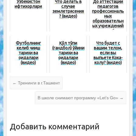
Ўзбекистон
Что делать в
До аттестации
ифтихорлари
случае
педагогов
землетрясения
профессиональ
? (видео)
ных
образовательн
ых учреждений
осталось 2 дня
Футболнинг
Қўл тўпи
Что будет с
келиб чиқиш
(гандбол) ўйини
вашим телом,
тарихи ва
тарихи ва
если вы
қоидалари
қоидалари
выпьете Кока-
(видео)
(видео)
колу? (видео)
←
Тренинги в г.Ташкент
В школе снимают программу «Let’s Go»
→
Добавить комментарий