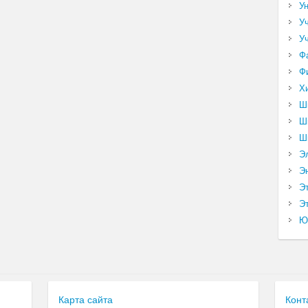
У
У
У
Ф
Ф
Х
Ш
Ш
Ш
Э
Э
Э
Эт
Ю
Карта сайта
Конт