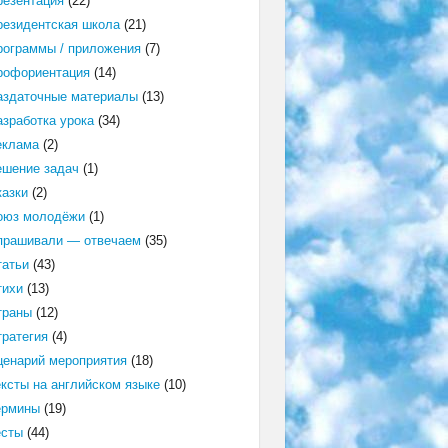
резентация
(22)
резидентская школа
(21)
рограммы / приложения
(7)
рофориентация
(14)
аздаточные материалы
(13)
азработка урока
(34)
еклама
(2)
ешение задач
(1)
казки
(2)
оюз молодёжи
(1)
прашивали — отвечаем
(35)
татьи
(43)
тихи
(13)
траны
(12)
тратегия
(4)
ценарий мероприятия
(18)
ексты на английском языке
(10)
ермины
(19)
есты
(44)