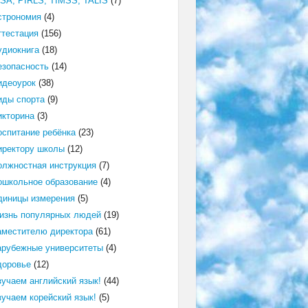
ISA, PIRLS, TIMSS, TALIS
(7)
строномия
(4)
ттестация
(156)
удиокнига
(18)
езопасность
(14)
идеоурок
(38)
иды спорта
(9)
икторина
(3)
оспитание ребёнка
(23)
иректору школы
(12)
олжностная инструкция
(7)
ошкольное образование
(4)
диницы измерения
(5)
изнь популярных людей
(19)
аместителю директора
(61)
арубежные университеты
(4)
доровье
(12)
зучаем английский язык!
(44)
зучаем корейский язык!
(5)