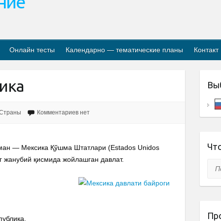
ание
Онлайн тесты
Календарно — тематические планы
Контакт
ика
Вы
Страны
Комментариев нет
Что
асман — Мексика Қўшма Штатлари (Estados Unidos
 жанубий қисмида жойлашган давлат.
Пои
Пр
публика.