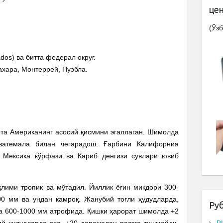
це
(Ўзб
dos) ва битта федерал округ.
хара, Монтеррей, Пуэбла.
та Американинг асосий қисмини эгаллаган. Шимолда
ватемала билан чегарадош. Ғарбини Калифорния
 Мексика кўрфази ва Кариб денгизи сувлари ювиб
қлими тропик ва мўтадил. Йиллик ёғин миқдори 300-
00 мм ва ундан камроқ. Жанубий тоғли ҳудудларда,
Ру
а 600-1000 мм атрофида. Қишки ҳарорат шимолда +2
ий ҳудудларда эса, +20 даражадан пастга тушмайди.