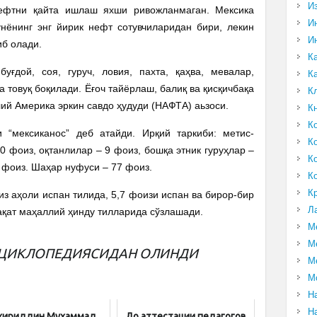
И
ефтни қайта ишлаш яхши ривожланмаган. Мексика
И
унёнинг энг йирик нефт сотувчиларидан бири, лекин
И
иб олади.
К
уғдой, соя, гуруч, ловия, пахта, қаҳва, мевалар,
К
 товуқ боқилади. Ёғоч тайёрлаш, балиқ ва қисқичбақа
К
й Америка эркин савдо ҳудуди (НАФТА) аьзоси.
К
К
 “мексиканос” деб атайди. Ирқий таркиби: метис-
К
0 фоиз, оқтанлилар – 9 фоиз, бошқа этник гуруҳлар –
К
1 фоиз. Шаҳар нуфуси – 77 фоиз.
К
К
из аҳоли испан тилида, 5,7 фоизи испан ва бирор-бир
Л
фақат маҳаллий ҳинду тилларида сўзлашади.
М
М
ЭНЦИКЛОПЕДИЯСИДАН ОЛИНДИ
М
М
Н
Н
хириддин Мухаммад
До аттестации педагогов