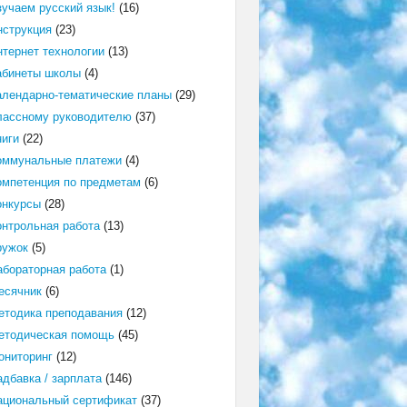
зучаем русский язык!
(16)
нструкция
(23)
нтернет технологии
(13)
абинеты школы
(4)
алендарно-тематические планы
(29)
лассному руководителю
(37)
ниги
(22)
оммунальные платежи
(4)
омпетенция по предметам
(6)
онкурсы
(28)
онтрольная работа
(13)
ружок
(5)
абораторная работа
(1)
есячник
(6)
етодика преподавания
(12)
етодическая помощь
(45)
ониторинг
(12)
адбавка / зарплата
(146)
ациональный сертификат
(37)