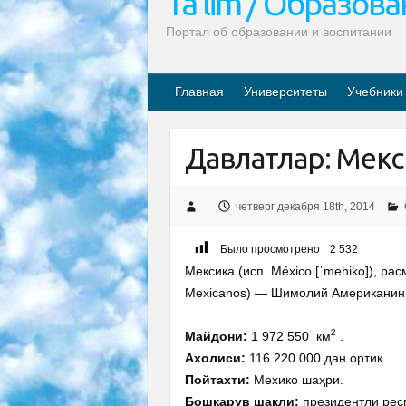
Ta’lim / Образов
Портал об образовании и воспитании
Главная
Университеты
Учебники
Давлатлар: Мекс
четверг декабря 18th, 2014
Было просмотрено
2 532
Мексика (исп. México [ˈmehiko]), р
Mexicanos) — Шимолий Американинг
2
Майдони:
1 972 550 км
.
Ахолиси:
116 220 000 дан ортиқ.
Пойтахти:
Мехико шаҳри.
Бошқарув шакли:
президентли рес