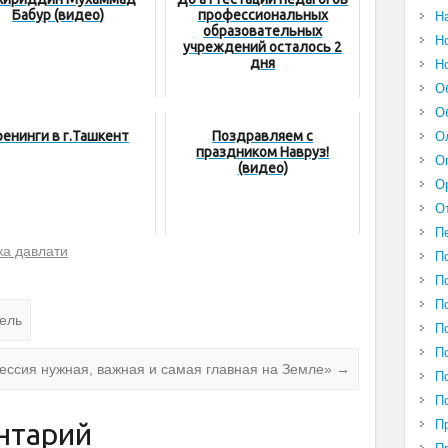
Бабур (видео)
профессиональных
Н
образовательных
Н
учреждений осталось 2
дня
Н
О
О
ренинги в г.Ташкент
Поздравляем с
О
праздником Навруз!
О
(видео)
О
О
П
ка давлати
П
П
П
ель
П
П
ессия нужная, важная и самая главная на Земле»
→
П
П
П
нтарий