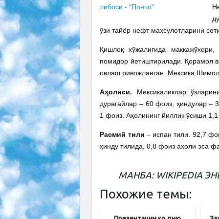
Н
д
ўзи тайёр нефт маҳсулотларини сот
Қишлоқ хўжалигида маккажўхори, б
помидор йетиштирилади. Қорамол ва
овлаш ривожланган. Мексика Шимоли
Аҳолиси.
Мексикаликлар ўзларини
дурагайлар – 60 фоиз, ҳиндулар – 3
1 фоиз. Аҳолининг йиллик ўсиши 1,
Расмий тили
– испан тили. 92,7 фо
ҳинду тилида, 0,8 фоиз аҳоли эса 
МАНБА: WIKIPEDIA 
Похожие темы:
Презентации ко дню
За