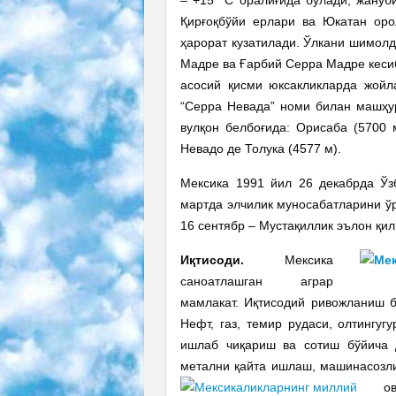
Қирғоқбўйи ерлари ва Юкатан оро
ҳарорат кузатилади. Ўлкани шимолд
Мадре ва Ғарбий Серра Мадре кесиб
асосий қисми юксакликларда жойл
“Серра Невада” номи билан машҳур
вулқон белбоғида: Орисаба (5700 м
Невадо де Толука (4577 м).
Мексика 1991 йил 26 декабрда Ўз
мартда элчилик муносабатларини ў
16 сентябр – Мустақиллик эълон қили
Иқтисоди.
Мексика
саноатлашган аграр
мамлакат. Иқтисодий ривожланиш б
Нефт, газ, темир рудаси, олтингуг
ишлаб чиқариш ва сотиш бўйича д
метални қайта ишлаш, машинасозлик
о