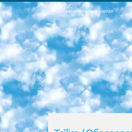
Образовательный портал
РЕСПУБЛИКА УЗБЕКИСТАН МИНИСТРЕРСТВО ДОШКОЛЬНОГО И ШКОЛЬНОГО ОБРАЗОВАНИЯ КОМАНДА в общеобразовательных учреждениях в 2023-2024 учебном году организация и проведение итоговой государственной аттестации обучающихся о Министра дошкольного и школьного образования Республики Узбекистан от 4 марта 2008 года (постановлением Минюста от 20 марта 2008 года № 1778 государственной регистрации) «Итоговое состояние учащихся общего среднего образования на основании положения об утверждении положения об аттестации общего среднего образования выпускной экзамен студентов в образовательных учреждениях в 2023-2024 учебном году В целях организации и прохождения аттестации приказываю: 1. Следующее: перечень предметов, по которым будет проводиться итоговая государственная аттестация и экзамен формы перевода согласно приложению 1; сертификаты международного образца, оценивающие уровень владения иностранными языками перечень согласно приложению 2; 2. Педагогический при специализированных образовательных учреждениях. научно-практический центр квалификации и международной оценки (Д.Давидова) 2024 г. До 25 марта: задания по предметам, по которым будет проводиться итоговая аттестация разработка и утверждение технических условий; итоговая аттестация на основании разработанного предметного задания разработка вопросов по предметам (устно и письменно), экзамен передача; общеобразовательные средние школы и специальные учебные заведения учащиеся выпускных классов школ и интернатов в агентской системе подготовка базы данных экзаменационных материалов и критериев оценки; перевод базы экзаменационных материалов на все языки обучения подать в Республиканский образовательный центр для изготовления; варианты экзаменов на основе разработанных контрольных материалов пусть будут поставлены задачи формирования. 3. Республиканский образовательный центр (Ш.Худайкулов) до 5 апреля 2024 года. до: база данных предоставленных экзаменационных материалов на все языки обучения перевод и экспертиза; для слепых, слабовидящих, глухих, слабослышащих и умственно отсталых детей учащиеся выпускных классов специализированных школ и школ-интернатов база данных экзаменационных материалов на всех преподаваемых языках подготовка критериев оценки; специализированные школы для умственно отсталых детей и технологии для учащихся выпускных классов школ-интернатов разработка соответствующих рекомендаций и критериев проведения ЕГЭ по естествознанию давать задания. 4. Педагогический при специализированных образовательных учреждениях. Научно-практический центр навыков и международной оценки (Д.Давидова), Республи