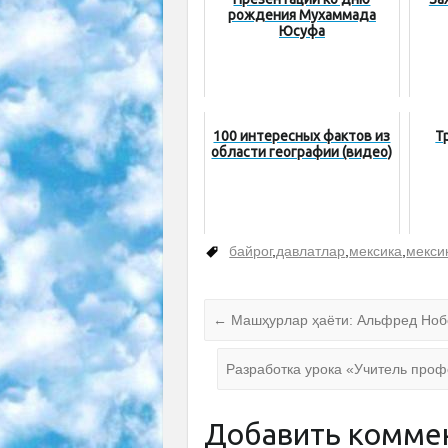
рождения Мухаммада
Юсуфа
100 интересных фактов из
Т
области географии (видео)
байрог
,
давлатлар
,
мексика
,
мекси
←
Машҳурлар ҳаёти: Альфред Ноб
Разработка урока «Учитель проф
Добавить комме