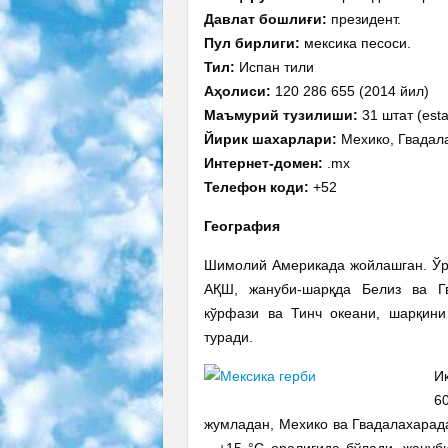
Давлат бошлиғи:
президент.
Пул бирлиги:
мексика песоси.
Тил:
Испан тили
Аҳолиси:
120 286 655 (2014 йил)
Маъмурий тузилиши:
31 штат (esta
Йирик шахарлари:
Мехико, Гвадала
Интернет-домен:
.mx
Телефон коди:
+52
География
Шимолий Америкада жойлашган. Ўр
АҚШ, жануби-шарқда Белиз ва Г
кўрфази ва Тинч океани, шарқини
туради.
И
6
жумладан, Мехико ва Гвадалахарад
– +15 °С оралиғида бўлади, жануб