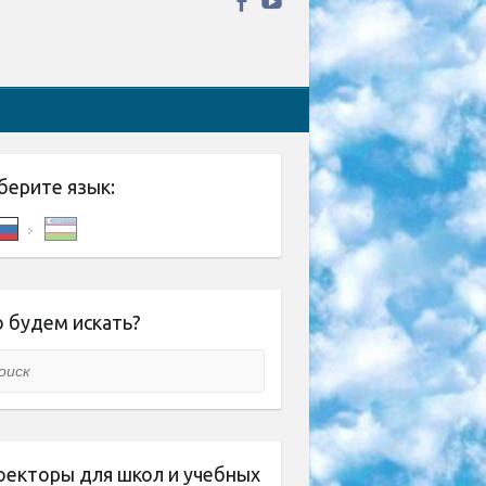
берите язык:
 будем искать?
ск
оекторы для школ и учебных