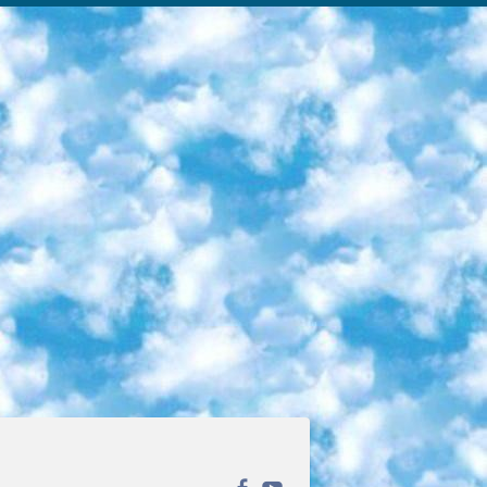
ека открытого доступа. Каталог площадки регулярно обрастает текстами статей из различных научных изданий. Сгруппированные по журналам и рубрикам публикации можно читать онлайн или скачивать целиком в PDF-формате. Проект нацелен на популяризацию науки за счёт открытого доступа к качественной информации. 6. «ПостНаука» На этом ресурсе публикуют подборки видеолекций, составленные экспертами из разных отраслей и объединённые общими темами. Среди них, к примеру, есть серии «Биоинформатика и геномика», «Культура средневековой Скандинавии» и Cinema Studies о теории кино. Каждая подборка лекций — логически связанная история, рассказанная экспертом от первого лица. Кроме того, на сайте появляются научно-образовательные статьи и тесты на разные темы. 7. «Newочём» Команда проекта «Newочём» отбирает самые интересные тексты из англоязычных СМИ и переводит те из них, за которые голосуют участники сообщества «ВКонтакте». По большей части это научно-популярные статьи. Редакторы придумывают лишь заголовки, в остальном содержание переводов соответствует оригиналам. Полные тексты можно читать прямо в социальной сети. 8. InternetUrok Онлайн-база материалов по основным дисциплинам школьной программы. Информация на сайте структурирована по классам, предметам и темам (урокам). Каждый урок состоит из видеолекций и конспектов. Есть также интерактивные тренажёры и тесты для закрепления пройденного материала. Даже если вы давно окончили школу, возможность повторить программу старших классов всегда может пригодиться. 9. Edutainme Ещё один ресурс об образовании. В отличие от Newtonew, как мне кажется, Edutainme больше ориентируется на представителей индустрии: педагогов, предпринимателей, разработчиков образовательных проектов. Но и любой, кто просто стремится к саморазвитию, найдёт на сайте много полезного и интересного для себя. Например, информацию о новых курсах и образовательных сервисах. 10. Newtonew Онлайн-медиа об образовании и обучении в широком смысле. Авторы Newtonew пишут об инструментах, заведениях, тактиках и стратегиях, которые помогают учить других и получать новые знания самостоятельно. На этой площадке вы найдёте новости, обзоры, аналитические мат