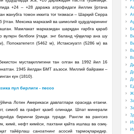
P
лида +24 – +28 даража атрофидаги йиллик ўртача
А
ан жанубга томон иккита тоғ тизмаси – Шарқий Серра
А
 ўтган. Мексика марказий ва шимолий ҳудудларининг
А
ашган. Мамлакат марказидан шарқдан ғарбга қараб
Б
 вулқон белбоғи ўтади. энг баланд чўққилар ана шу
В
), Попокатепетл (5462 м), Истаксиуатл (5286 м) ва
В
В
В
бекистон мустақиллигини тан олган ва 1992 йил 16
Д
рнатган. 1945 йилдан БМТ аъзоси. Миллий байрами –
Д
нган кун (1810).
Д
Е
Ж
З
ўйича Лотин Америкаси давлатлари орасида етакчи.
З
урт, симоб ва графит қазиб олинади. Шпат минерали
З
унёда биринчи ўринда туради. Рангли ва рангсиз
И
, кимё, нефт кимёси, пахтани қайта ишлаш ва озиқ-
И
вқат тайёрлаш саноатнинг асосий тармоқларидир.