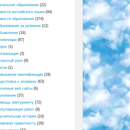
ачальное образование
(22)
овости английского языка
(44)
овости образования
(374)
бразование за рубежом
(12)
бъявление
(16)
лимпиада
(87)
прос
(1)
рганизация
(3)
ткрытый урок
(9)
есни
(1)
овышение квалификации
(19)
одготовка к экзамену
(63)
олезные веб сайты
(6)
оложение
(37)
омощь абитуриенту
(72)
опуляризация работ
(9)
оучительная история
(10)
равовая грамотность
(29)