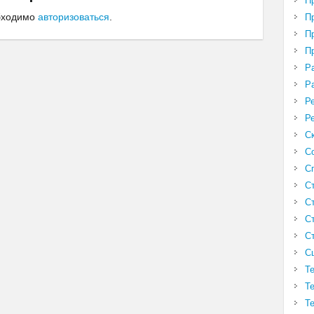
П
обходимо
авторизоваться
.
П
П
П
Р
Р
Р
Р
С
С
С
С
С
С
С
С
Т
Т
Т