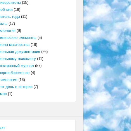
ниверситеты
(15)
чебники
(18)
читель года
(11)
акты
(17)
илология
(9)
имические элементы
(5)
кола мастерства
(18)
кольная документация
(26)
кольному психологу
(11)
лектронный журнал
(57)
нергосбережение
(4)
тимология
(16)
от день в истории
(7)
мор
(1)
акт