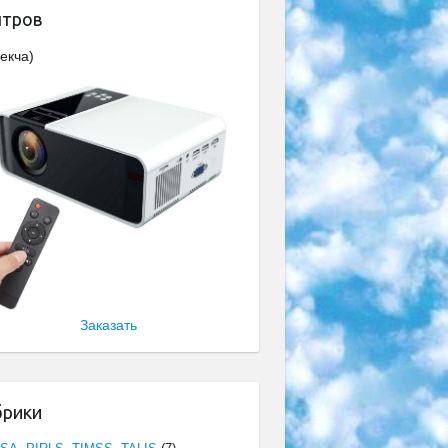
нтров
екча)
Заказать
брики