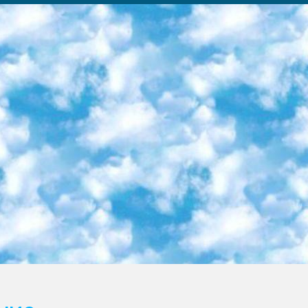
ка образовательный центр (Худайкулов Ш.) итоговый государственный аттестационный экзамен ориентирован на творческое и логическое мышление при подготовке базы материалов учитывать введение заданий. 5. Следует отметить, что: сертификат государственного образца о знании общеобразовательного предмета и как минимум национальный уровень B1 по предметам на иностранных языках, указанным в Приложении 2. или международно признанный сертификат эквивалентного уровня студенты, изучающие определенный предмет, освобождаются от экзамена; по соответствующим предметам запланирована итоговая государственная аттестация за день до дня, путем жеребьевки Рабочей группой (в письменной форме по предметам, проводимым в форме) из числа сформированных вариантов выбрано 2 варианта; 2 выбранных варианта экзамена анонсированы на официальном сайте министерства и все выпускники по всей стране на основе этих вариантов проводит итоговую государственную аттестацию. 6. Государственное образование учащихся средних общеобразовательных учреждений. знания в соответствии с квалификационными требованиями, которые необходимо приобрести на основании стандартов итоговый (выпускной) контроль для 9 и 11 классов в целях тестирования Экзамены (далее – экзамены) состоят из предметов, перечисленных в приложении 1. будет сделано. 7. Экзамены пройдут с 26 мая по 15 июня 2024 г. (кроме науки физического воспитания). 8. Физическая для учащихся 9 классов общесредних образовательных учреждений. Экзамены по предмету «Образование, квалификация медицина» 1-6 мая 2024 года. сотрудники перевести под присмотр (с отклонениями в физическом или умственном развитии) специализированная школа для детей, школы-интернаты и со сколиозом школы-интернаты санаторного типа для больных детей исключены). 9. Он был слепым, слабовидящим и имел нарушения опорно-двигательного аппарата. экзамены в специализированных школах и интернатах для детей должны проводиться исходя из требований, предъявляемых к общеобразовательным учреждениям (физкультура кроме науки). 10. Специализированная школа для глухих и слабослышащих детей. и экзамены в интернатах и быть реализован в виде письменного теста по математике. 11. Специальность для умственно отсталых детей. Для 9 класса Родной язык и литературное письмо Государственный язык (язык обучения – узбекский). для неклассов) написано Математическое письмо Письменная/устная история Узбекистана Физическое воспитание практично Итоговый контроль Для 11 класса Написание родного языка и литературы (эссе) Математическое письмо Узбекский язык (обучение на узбекском языке) не посещающее общее среднее образование для учреждений)/Образовательное учреждение выбор письменный и устный Иностранный язык письменный/устный Письменная/устная история Узбекистана *По выбору студента:  Химия  Физика  Основы государственного права  География 10 бесплатных образовательных ресурсов - Мы составили подборку онлайн-проектов с интерактивными упражнениями, видеолекциями и статьями. Они помогут вам обрести новые и освежить старые знания бесплатно. 1. «ИНТУИТ» Старейшая образовательная площадка Рунета. Здесь вы найдёте сотни текстовых и видеокурсов на десятки различных тем — от программирования до психологии. Многие курсы подготовлены российскими университетами и крупными международными компаниями вроде Intel и Microsoft. Самостоятельное обучение бесплатное, но желающие могут оплатить услуги персональных наставников. 2. «Смартия» знакомит с актуальными профессиями и подсказывает, как им обучаться. Выбрав заинтересовавшую вас специальность — SMM-специалист, фотограф, веб-дизайнер или другую, — увидите список необходимых для неё умений. Чтобы вы могли освоить их самостоятельно, для каждого умения площадка отображает подборку ссылок на учебные материалы. Хотя «Смартия» ориентируется на русскоязычную аудиторию, часть контента всё же доступна только на английском. 3. «Лекторий Физтеха» Проект Московского физико-технического института (Физтеха). С его помощью вы можете смотреть онлайн серии лекций, записанные на видео в этом вузе. В числе доступных предметов — физика, биология, химия, информационные технологии и другие. К некоторым лекциям администрация ресурса прилагает готовые конспекты, которые можно скачивать в PDF-формате. 4. ITMOcourses Онлайн-площадка Санкт-Петербургского национального исследовательского университета информационных технологий, механики и оптики (ИТМО). Ресурс предоставляет свободный доступ к курсам, разработанным в этом вузе. Каталог материалов разбит на четыре категории: «Оптические системы и технологии», «Приборостроение и робототехника», «Информационные технологии» и «Биотехнологии». Курсы состоят из видеолекций, интерактивных демонстраций и заданий. 5. «КиберЛенинка» Электронная научная библиот