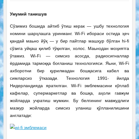
Умумий танишув
Сўзимиз бошида айтиб ўтиш керак — ушбу технология
номини шарҳлашга уринманг. Wi-Fi ибораси остида ҳеч
қандай маьно йўқ — у бир пайтлар машҳур бўлган hi-fi
сўзига уйқаш қилиб тўқилган, холос. Маьнодан моҳиятга
ўтамиз. Wi-Fi — симсиз асосда, радиосигналлар
ёрдамида тармоққа боғланиш технологияси. Яьни, Wi-Fi
ахборотни бир қурилмадан бошқасига кабел ва
симларсиз ўтказади. Технология 1991- йилда
Нидерландияда яратилган. Wi-Fi эмблемасини кўплаб
кафелар, супермаркетлар ва бошқа, аҳоли гавжум
жойларда учратиш мумкин. Бу белгининг мавжудлиги
мазкур жойларда симсиз уланиш қўлланилишини
англатади: