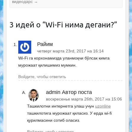
видеодарс
→
3 идей о “
Wi-Fi нима дегани?
”
Райим
четверг марта 23rd, 2017 на 16:14
Wi-Fi га корхонамизда уланмоқчи бўлсак кимга
мурожаат қилишимиз мумкин.
Войдите, чтобы ответить
admin
Автор поста
воскресенье марта 26th, 2017 на 15:06
Ташкилотни интернетга улаш учун
uzonline
ташкилотига мурожаат қиласиз. У ерда wi-fi
қурилмасини сотиб оласиз.
Войдите, чтобы ответить