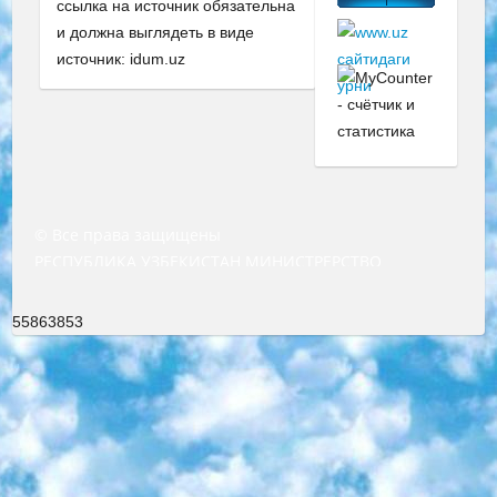
ссылка на источник обязательна
и должна выглядеть в виде
источник: idum.uz
© Все права защищены
РЕСПУБЛИКА УЗБЕКИСТАН МИНИСТРЕРСТВО ДОШКОЛЬНОГО И ШКОЛЬНОГО ОБРАЗОВАНИЯ КОМАНДА в общеобразовательных учреждениях в 2023-2024 учебном году организация и проведение итоговой государственной аттестации обучающихся о Министра дошкольного и школьного образования Республики Узбекистан от 4 марта 2008 года (постановлением Минюста от 20 марта 2008 года № 1778 государственной регистрации) «Итоговое состояние учащихся общего среднего образования на основании положения об утверждении положения об аттестации общего среднего образования выпускной экзамен студентов в образовательных учреждениях в 2023-2024 учебном году В целях организации и прохождения аттестации приказываю: 1. Следующее: перечень предметов, по которым будет проводиться итоговая государственная аттестация и экзамен формы перевода согласно приложению 1; сертификаты международного образца, оценивающие уровень владения иностранными языками перечень согласно приложению 2; 2. Педагогический при специализированных образовательных учреждениях. научно-практический центр квалификации и международной оценки (Д.Давидова) 2024 г. До 25 марта: задания по предметам, по которым будет проводиться итоговая аттестация разработка и утверждение технических условий; итоговая аттестация на основании разработанного предметного задания разработка вопросов по предметам (устно и письменно), экзамен передача; общеобразовательные средние школы и специальные учебные заведения учащиеся выпускных классов школ и интернатов в агентской системе подготовка базы данных экзаменационных материалов и критериев оценки; перевод базы экзаменационных материалов на все языки обучения подать в Республиканский образовательный центр для изготовления; варианты экзаменов на основе разработанных контрольных материалов пусть будут поставлены задачи формирования. 3. Республиканский образовательный центр (Ш.Худайкулов) до 5 апреля 2024 года. до: база данных предоставленных экзаменационных материалов на все языки обучения перевод и экспертиза; для слепых, слабовидящих, глухих, слабослышащих и умственно отсталых детей учащиеся выпускных классов специализированных школ и школ-интернатов база данных экзаменационных материалов на всех преподаваемых языках подготовка критериев оценки; специализированные школы для умственно отсталых детей и технологии для учащихся выпускных классов школ-интернатов разработка соответствующих рекомендаций и критериев проведения ЕГЭ по естествознанию давать задания. 4. Педагогический при специализированных образовательных учреждениях. Научно-практический центр навыков и международной оценки (Д.Давидова), Республика образовательный центр (Худайкулов Ш.) итоговый государственный аттестационный экзамен ориентирован на творческое и логическое мышление при подготовке базы материалов учитывать введение заданий. 5. Следует отметить, что: сертификат государственного образца о знании общеобразовательного предмета и как минимум национальный уровень B1 по предметам на иностранных языках, указанным в Приложении 2. или международно признанный сертификат эквивалентного уровня студенты, изучающие определенный предмет, освобождаются от экзамена; по соответствующим предметам запланирована итоговая государственная аттестация за день до дня, путем жеребьевки Рабочей группой (в письменной форме по предметам, проводимым в форме) из числа сформированных вариантов выбрано 2 варианта; 2 выбранных варианта экзамена анонсированы на официальном сайте министерства и все выпускники по всей стране на основе этих вариантов проводит итоговую государственную аттестацию. 6. Государственное образование учащихся средних общеобразовательных учреждений. знания в соответствии с квалификационными требованиями, которые необходимо приобрести на основании стандартов итоговый (выпускной) контроль для 9 и 11 классов в целях тестирования Экзамены (далее – экзамены) состоят из предметов, перечисленных в приложении 1. будет сделано. 7. Экзамены пройдут с 26 мая по 15 июня 2024 г. (кроме науки физического воспитания). 8. Физическая для учащихся 9 классов общесредних образовательных учреждений. Экзамены по предмету «Образование, квалификация медицина» 1-6 мая 2024 года. сотрудники перевести под присмотр (с отклонениями в физическом или умственном развитии) специализированная школа для детей, школы-интернаты и со сколиозом школы-интернаты санаторного типа для больных детей исключены). 9. Он был слепым, слабовидящим и имел нарушения опорно-двигательного аппарата. экзамены в специализированных школах и интернатах для детей должны проводиться исходя из требований, предъявляемых к общеобразовательным учреждениям (физкультура кроме науки). 10. Специализированная школа для глухих и слабослышащих детей. и экзамены в интернатах и быть реализован в виде письменного теста по математике. 11. Специальность для умственно отсталых детей. Для 9 класса Родной язык и литературное письмо Государственный язык (язык обучения – узбекский). для неклассов) написано Математическое письмо Письменная/устная история Узбекистана Физическое воспитание практично Итоговый контроль Для 11 класса Написание родного языка и литературы (эссе) Математическое письмо Узбекский язык (обучение на узбекском языке) не посещающее общее среднее образование для учреждений)/Образовательное учреждение выбор письменный и устный Иностранный язык письменный/устный Письменная/устная история Узбекистана *По выбору студента:  Химия  Физика  Основы государственного права  География 10 бесплатных образовательных ресурсов - Мы составили подборку онлайн-проектов с интерактивными упражнениями, видеолекциями и статьями. Они помогут вам обрести новые и освежить старые знания бесплатно. 1. «ИНТУИТ» Старейшая образовательная площадка Рунета. Здесь вы найдёте сотни текстовых и видеокурсов на десятки различных тем — от программирования до психологии. Многие курсы подготовлены российскими университетами и крупными международными компаниями вроде Intel и Microsoft. Самостоятельное обучение бесплатное, но желающие могут оплатить услуги персональных наставников. 2. «Смартия» знакомит с актуальными профессиями и подсказывает, как им обучаться. Выбрав заинтересовавшую вас специальность — SMM-специалист, фотограф, веб-дизайнер или другую, — увидите список необходимых для неё умений. Чтобы вы могли освоить их самостоятельно, для каждого умения площадка отображает подборку ссылок на учебные материалы. Хотя «Смартия» ориентируется на русскоязычную аудиторию, часть контента всё же доступна только на английском. 3. «Лекторий Физтеха» Проект Московского физико-технического института (Физтеха). С его помощью вы можете смотреть онлайн серии лекций, записанные на видео в этом вузе. В числе доступных предметов — физика, биология, химия, информационные технологии и другие. К некоторым лекциям администрация ресурса прилагает готовые конспекты, которые можно скачивать в PDF-формате. 4. ITMOcourses Онлайн-площадка Санкт-Петербургского национального исследовательского университета информационных технологий, механики и оптики (ИТМО). Ресурс предоставляет свободный доступ к курсам, разработанным в этом вузе. Каталог материалов разбит на четыре категории: «Оптические системы и технологии», «Приборостроение и робототехника», «Информационные технологии» и «Биотехнологии». Курсы состоят из видеолекций, интерактивных демонстраций и заданий. 5. «КиберЛенинка» Электронная научная библиотека открытого доступа. Каталог площадки регулярно обрастает текстами статей из различных научных изданий. Сгруппированные по журналам и рубрикам публикации можно читать онлайн или скачивать целиком в PDF-формате. Проект нацелен на популяризацию науки за счёт открытого доступа к качественной информации. 6. «ПостНаука» На этом ресурсе публикуют подборки видеолекций, составленные экспертами из разных отраслей и объединённые общими темами. Среди них, к примеру, есть серии «Биоинформатика и геномика», «Культура средневековой Скандинавии» и Cinema Studies о теории кино. Каждая подборка лекций — логически связанная история, рассказанная экспертом от первого лица. Кроме того, на сайте появляются научно-образовательные статьи и тесты на разные темы. 7. «Newочём» Команда проекта «Newочём» отбирает самые интересные тексты из англоязычных СМИ и переводит те из них, за которые голосуют участники сообщества «ВКонтакте». По большей части это научно-популярные статьи. Редакторы придумывают лишь заголовки, в остальном содержание переводов соответствует оригиналам. Полные тексты можно читать прямо в социальной сети. 8. InternetUrok Онлайн-база материалов по основным дисциплинам школьной программы. Информация на сайте структурирована по классам, предметам и темам (урокам). Каждый урок состоит из видеолекций и конспектов. Есть также интерактивные тренажёры и тесты для закрепления пройденного материала. Даже если вы давно окончили школу, возможность повторить программу старших классов всегда может пригодиться. 9. Edutainme Ещё один ресурс об образовании. В отличие от Newtonew, как мне кажется, Edutainme больше ориентируется на представителей индустрии: педагогов, предпринимателей, разработчиков образовательных проектов. Но и любой, кто просто стремится к саморазвитию, найдёт на сайте много полезного и интересного для себя. Например, информацию о новых курсах и образовательных сервисах. 10. Newtonew Онлайн-медиа об образовании и обучении в широком смысле. Авторы Newtonew пишут об инструментах, заведениях, тактиках и стратегиях, которые помогают учить других и получать новые знания самостоятельно. На этой площадке вы найдёте новости, обзоры, аналитические мате
55863853