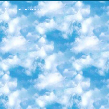
Образовательный портал
РЕСПУБЛИКА УЗБЕКИСТАН МИНИСТРЕРСТВО ДОШКОЛЬНОГО И ШКОЛЬНОГО ОБРАЗОВАНИЯ КОМАНДА в общеобразовательных учреждениях в 2023-2024 учебном году организация и проведение итоговой государственной аттестации обучающихся о Министра дошкольного и школьного образования Республики Узбекистан от 4 марта 2008 года (постановлением Минюста от 20 марта 2008 года № 1778 государственной регистрации) «Итоговое состояние учащихся общего среднего образования на основании положения об утверждении положения об аттестации общего среднего образования выпускной экзамен студентов в образовательных учреждениях в 2023-2024 учебном году В целях организации и прохождения аттестации приказываю: 1. Следующее: перечень предметов, по которым будет проводиться итоговая государственная аттестация и экзамен формы перевода согласно приложению 1; сертификаты международного образца, оценивающие уровень владения иностранными языками перечень согласно приложению 2; 2. Педагогический при специализированных образовательных учреждениях. научно-практический центр квалификации и международной оценки (Д.Давидова) 2024 г. До 25 марта: задания по предметам, по которым будет проводиться итоговая аттестация разработка и утверждение технических условий; итоговая аттестация на основании разработанного предметного задания разработка вопросов по предметам (устно и письменно), экзамен передача; общеобразовательные средние школы и специальные учебные заведения учащиеся выпускных классов школ и интернатов в агентской системе подготовка базы данных экзаменационных материалов и критериев оценки; перевод базы экзаменационных материалов на все языки обучения подать в Республиканский образовательный центр для изготовления; варианты экзаменов на основе разработанных контрольных материалов пусть будут поставлены задачи формирования. 3. Республиканский образовательный центр (Ш.Худайкулов) до 5 апреля 2024 года. до: база данных предоставленных экзаменационных материалов на все языки обучения перевод и экспертиза; для слепых, слабовидящих, глухих, слабослышащих и умственно отсталых детей учащиеся выпускных классов специализированных школ и школ-интернатов база данных экзаменационных материалов на всех преподаваемых языках подготовка критериев оценки; специализированные школы для умственно отсталых детей и технологии для учащихся выпускных классов школ-интернатов разработка соответствующих рекомендаций и критериев проведения ЕГЭ по естествознанию давать задания. 4. Педагогический при специализированных образовательных учреждениях. Научно-практический центр навыков и международной оценки (Д.Давидова), Республика образовательный центр (Худайкулов Ш.) итоговый государственный аттестационный экзамен ориентирован на творческое и логическое мышление при подготовке базы материалов учитывать введение заданий. 5. Следует отметить, что: сертификат государственного образца о знании общеобразовательного предмета и как минимум национальный уровень B1 по предметам на иностранных языках, указанным в Приложении 2. или международно признанный сертификат эквивалентного уровня студенты, изучающие определенный предмет, освобождаются от экзамена; по соответствующим предметам запланирована итоговая государственная аттестация за день до дня, путем жеребьевки Рабочей группой (в письменной форме по предметам, проводимым в форме) из числа сформированных вариантов выбрано 2 варианта; 2 выбранных варианта экзамена анонсированы на официальном сайте министерства и все выпускники по всей стране на основе этих вариантов проводит итоговую государственную аттестацию. 6. Государственное образование учащихся средних общеобразовательных учреждений. знания в соответствии с квалификационными требованиями, которые необходимо приобрести на основании стандартов итоговый (выпускной) контроль для 9 и 11 классов в целях тестирования Экзамены (далее – экзамены) состоят из предметов, перечисленных в приложении 1. будет сделано. 7. Экзамены пройдут с 26 мая по 15 июня 2024 г. (кроме науки физического воспитания). 8. Физическая для учащихся 9 классов общесредних образовательных учреждений. Экзамены по предмету «Образование, квалификация медицина» 1-6 мая 2024 года. сотрудники перевести под присмотр (с отклонениями в физическом или умственном развитии) специализированная школа для детей, школы-интернаты и со сколиозом школы-интернаты санаторного типа для больных детей исключены). 9. Он был слепым, слабовидящим и имел нарушения опорно-двигательного аппарата. экзамены в специализированных школах и интернатах для детей должны проводиться исходя из требований, предъявляемых к общеобразовательным учреждениям (физкультура кроме науки). 10. Специализированная школа для глухих и слабослышащих детей. и экзамены в интернатах и быть реализован в виде письменного теста по математике. 11. Специальность для умственно отсталых детей. Для 9 класса Родной язык и литературное письмо Государственный язык (язык обучения – узбекский). для неклассов) написано Математическое письмо Письменная/устная история Узбекистана Физическое воспитание практично Итоговый контроль Для 11 класса Написание родного языка и литературы (эссе) Математическое письмо Узбекский язык (обучение на узбекском языке) не посещающее общее среднее образование для учреждений)/Образовательное учреждение выбор письменный и устный Иностранный язык письменный/устный Письменная/устная история Узбекистана *По выбору студента:  Химия  Физика  Основы государственного права  География 10 бесплатных образовательных ресурсов - Мы составили подборку онлайн-проектов с интерактивными упражнениями, видеолекциями и статьями. Они помогут вам обрести новые и освежить старые знания бесплатно. 1. «ИНТУИТ» Старейшая образовательная площадка Рунета. Здесь вы найдёте сотни текстовых и видеокурсов на десятки различных тем — от программирования до психологии. Многие курсы подготовлены российскими университетами и крупными международными компаниями вроде Intel и Microsoft. Самостоятельное обучение бесплатное, но желающие могут оплатить услуги персональных наставников. 2. «Смартия» знакомит с актуальными профессиями и подсказывает, как им обучаться. Выбрав заинтересовавшую вас специальность — SMM-специалист, фотограф, веб-дизайнер или другую, — увидите список необходимых для неё умений. Чтобы вы могли освоить их самостоятельно, для каждого умения площадка отображает подборку ссылок на учебные материалы. Хотя «Смартия» ориентируется на русскоязычную аудиторию, часть контента всё же доступна только на английском. 3. «Лекторий Физтеха» Проект Московского физико-технического института (Физтеха). С его помощью вы можете смотреть онлайн серии лекций, записанные на видео в этом вузе. В числе доступных предметов — физика, биология, химия, информационные технологии и другие. К некоторым лекциям администрация ресурса прилагает готовые конспекты, которые можно скачивать в PDF-формате. 4. ITMOcourses Онлайн-площадка Санкт-Петербургского национального исследовательского университета информационных технологий, механики и оптики (ИТМО). Ресурс предоставляет свободный доступ к курсам, разработанным в этом вузе. Каталог материалов разбит на четыре категории: «Оптические системы и технологии», «Приборостроение и робототехника», «Информационные технологии» и «Биотехнологии». Курсы состоят из видеолекций, интерактивных демонстраций и заданий. 5. «КиберЛенинка» Электронная научная библиотека открытого доступа. Каталог площадки регулярно обрастает текстами статей из различных научных изданий. Сгруппированные по журналам и рубрикам публикации можно читать онлайн или скачивать целиком в PDF-формате. Проект нацелен на популяризацию науки за счёт открытого доступа к качественной информации. 6. «ПостНаука» На этом ресурсе публикуют подборки видеолекций, составленные экспертами из разных отраслей и объединённые общими темами. Среди них, к примеру, есть серии «Биоинформатика и геномика», «Культура средневековой Скандинавии» и Cinema Studies о теории кино. Каждая подборка лекций — логически связанная история, рассказанная экспертом от первого лица. Кроме того, на сайте появляются научно-образовательные статьи и тесты на разные темы. 7. «Newочём» Команда проекта «Newочём» отбирает самые интересные тексты из англоязычных СМИ и переводит те из них, за которые голосуют участники сообщества «ВКонтакте». По большей части это научно-популярные статьи. Редакторы придумывают лишь заголовки, в остальном содержание переводов соответствует оригиналам. Полные тексты можно читать прямо в социальной сети. 8. InternetUrok Онлайн-база материалов по основным дисциплинам школьной программы. Информация на сайте структурирована по классам, предметам и темам (урокам). Каждый урок состоит из видеолекций и конспектов. Есть также интерактивные тренажёры и тесты для закрепления пройденного материала. Даже если вы давно окончили школу, возможность повторить программу старших классов всегда может пригодиться. 9. Edutainme Ещё один ресурс об образовании. В отличие от Newtonew, как мне кажется, Edutainme больше ориентируется на представителей индустрии: педагогов, предпринимателей, разработчиков образовательных проектов. Но и любой, кто просто стремится к саморазвитию, найдёт на сайте много полезного и интересного для себя. Например, информацию о новых курсах и образовательных сервисах. 10. Newtonew Онлайн-медиа об образовании и обучении в широком смысле. Авторы Newtonew пишут об инструментах, заведениях, тактиках и стратегиях, которые помогают учить других и получать новые знания самостоятельно. На этой площадке вы найдёте новости, обзоры, аналитические мат