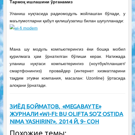
Тармоқ ишлашини ўрганамиз
Уланиш нуқтасида радиомодуль жойлашган бўлади, у
маълумотларни қабул қилиш/узатиш билан шуғулланади:
Мана шу модуль компьютерингиз ёки бошқа мобил
қурилмага ҳам ўрнатилган бўлиши керак. Натижада
уланиш нуқтаси компьютерингиз (ноутбук/планшет/
смартфонингиз) провайдер (интернет хизматларини
тақдим этувчи компания, масалан: Uzonline) ўртасида
алоқани ўрнатади.
ЗИЁД БОЙМАТОВ, «MEGABAYTE»
ЖУРНАЛИ «WI-FI: BU OLIFTA SO‘Z OSTIDA
NIMA YASHIRIN?», 2014 Й, 9- СОН
Похожие темы: