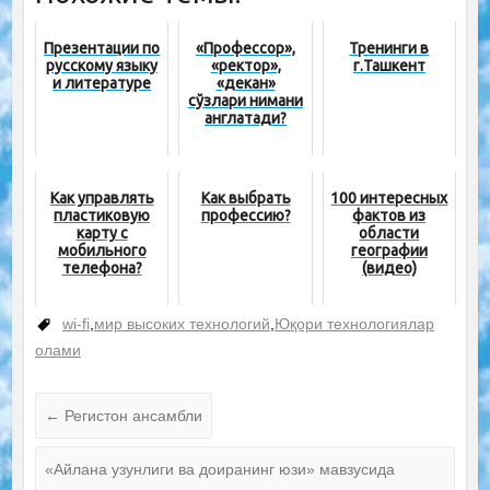
Презентации по
«Профессор»,
Тренинги в
русскому языку
«ректор»,
г.Ташкент
и литературе
«декан»
сўзлари нимани
англатади?
Как управлять
Как выбрать
100 интересных
пластиковую
профессию?
фактов из
карту с
области
мобильного
географии
телефона?
(видео)
wi-fi
,
мир высоких технологий
,
Юқори технологиялар
олами
←
Регистон ансамбли
«Айлана узунлиги ва доиранинг юзи» мавзусида