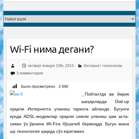
Wi-Fi нима дегани?
четверг января 15th, 2015
Интернет технологии
3 комментария
Было просмотрено
2 690
Пойтахтда ва йирик
шаҳарларда Dial-up
орқали Интернетга уланиш тарихга айланди. Бугунги
кунда ADSL-модемлар орқали симли уланиш ҳам аста-
секин ўз ўрнини Wi-Fiга бўшатиб бермоқда. Бугун мана
шу технология ҳақида сўз юритамиз.