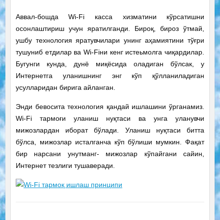
Аввал-бошда Wi-Fi касса хизматини кўрсатишни
осонлаштириш учун яратилганди. Бироқ, бироз ўтмай,
ушбу технология яратувчилари унинг аҳамиятини тўғри
тушуниб етдилар ва Wi-Fiни кенг истеьмолга чиқардилар.
Бугунги кунда, дунё миқёсида оладиган бўлсак, у
Интернетга уланишнинг энг кўп қўлланиладиган
усулларидан бирига айланган.
Энди бевосита технология қандай ишлашини ўрганамиз.
Wi-Fi тармоғи уланиш нуқтаси ва унга уланувчи
мижозлардан иборат бўлади. Уланиш нуқтаси битта
бўлса, мижозлар исталганча кўп бўлиши мумкин. Фақат
бир нарсани унутманг- мижозлар кўпайгани сайин,
Интернет тезлиги тушаверади.