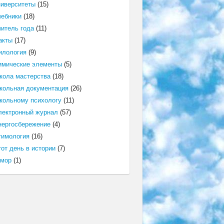
ниверситеты
(15)
чебники
(18)
читель года
(11)
акты
(17)
илология
(9)
имические элементы
(5)
кола мастерства
(18)
кольная документация
(26)
кольному психологу
(11)
лектронный журнал
(57)
нергосбережение
(4)
тимология
(16)
от день в истории
(7)
мор
(1)