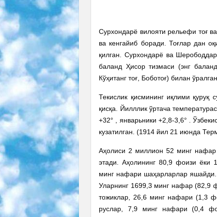
Сурхондарё вилояти рельефи тоғ ва
ва кенгайиб боради. Тоғлар дан оқ
қилган. Сурхондарё ва Шерободдар
баланд Ҳисор тизмаси (энг баланд
Кўҳитанг тоғ, Боботоғ) билан ўралган
Текислик қисмининг иқлими қуруқ с
қисқа. Йилллик ўртача температура
+32° , январьники +2,8-3,6° . Ўзбек
кузатилган. (1914 йил 21 июнда Терм
Аҳолиси 2 миллион 52 минг нафар 
этади. Аҳолининг 80,9 фоизи ёки 
минг нафари шаҳарларлар яшайди. 
Уларнинг 1699,3 минг нафар (82,9 
тожиклар, 26,6 минг нафари (1,3 ф
руслар, 7,9 минг нафари (0,4 фо