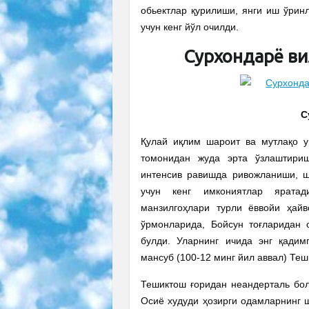
обьектлар қурилиши, янги иш ўрин
учун кенг йўл очилди.
Сурхондарё в
С
Қулай иқлим шароит ва мутлақо у
томонидан жуда эрта ўзлаштириш
интенсив равишда ривожланиши, ш
учун кенг имкониятлар яратад
манзилгоҳлари турли ёввойи ҳайв
ўрмонларида, Бойсун тоғларидан 
булди. Уларнинг ичида энг қадим
мансуб (100-12 минг йил аввал) Те
Тешиктош ғоридан неандерталь бол
Осиё худуди ҳозирги одамларнинг 