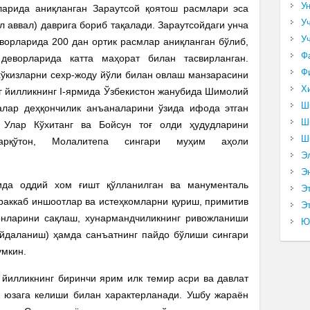
У
ғларида аниқланган Зараутсой қоятош расмлари эса
У
л аввал) даврига бориб тақалади. Зараутсойдаги унча
У
ворларида 200 дан ортик расмлар аниқланган бўлиб,
Ф
деворларида катта маҳорат билан тасвирланган.
Ф
хўкизларни сехр-жоду йўли билан овлаш манзарасини
Х
инг йилликнинг I-ярмида Ўзбекистон жанубида Шимолий
Ш
алар деҳқончилик анъаналарини ўзида ифода этган
Ш
 Улар Кўхитанг ва Бойсун тоғ олди ҳудудларини
Ш
Жарқўтон, Молалитепа сингари муҳим аҳоли
Э
Э
ида оддий хом ғишт қўлланилган ва манументаль
Э
ураккаб иншоотлар ва истеҳкомларни қуриш, примитив
Эт
вонларини сақлаш, хунармандчиликнинг ривожланиши
Ю
йдаланиш) ҳамда санъатнинг пайдо бўлиши сингари
умкин.
 йилликнинг биринчи ярим илк темир асри ва давлат
 юзага келиши билан характерланади. Ушбу жараён