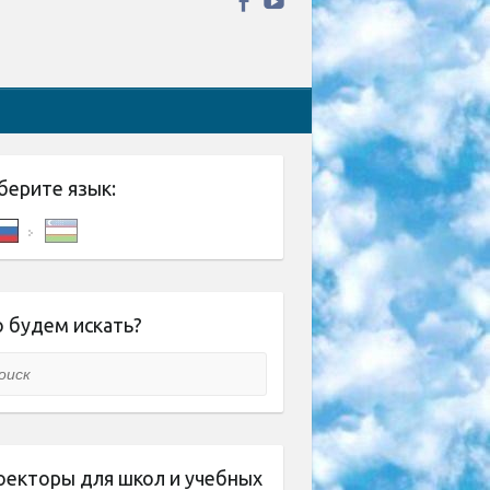
берите язык:
 будем искать?
ск
оекторы для школ и учебных