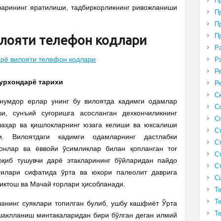
П
ларининг яратилиши, тадбиркорликнинг ривожланиши
П
П
П
илояти телефон кодлари
Р
Р
Р
урхондарё тарихи
Р
С
нумдор ерлар унинг бу вилоятда кадимги одамлар
С
и, сунъий суғоришга асосланган дехкончиликнинг
С
аҳар ва қишлокларнинг юзага келиши ва юксалиши
С
и. Вилоятдаги кадимги одамларнинг дастлабки
С
онлар ва ёввойи ўсимликлар билан қопланган тоғ
С
оқиб тушувчи дарё этакларининг бўйларидан пайдо
С
гилари сифатида ўрта ва юкори палеолит даврига
С
шиктош ва Мачай ғорлари ҳисобланади.
Т
Т
анинг суяклари топилган булиб, ушбу кашфиёт Ўрта
Т
шаклланиш минтакаларидан бири бўлган деган илмий