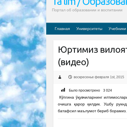
Ta’lim / Образов
Портал об образовании и воспитании
Главная
Университеты
Учебники
Юртимиз вилоят
(видео)
воскресенье февраля 1st, 2015
Было просмотрено
3 024
Кўпгина ўқувчиларнинг илтимослар
очишга қарор қилдик. Ушбу рукн
батафсил маълумот бериб борамиз.