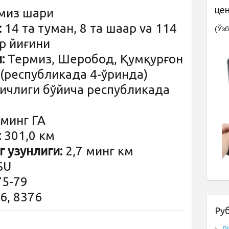
це
из шаҳри
:
14 та туман, 8 та шаҳар va 114
(Ўзб
р йиғини
:
Термиз, Шеробод, Қумқурғон
 (республикада 4-ўринда)
зичлиги бўйича республикада
 минг ГА
:
301,0 км
 узунлиги:
2,7 минг км
SU
5-79
6, 8376
Ру