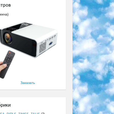
нтров
екча)
Заказать
брики