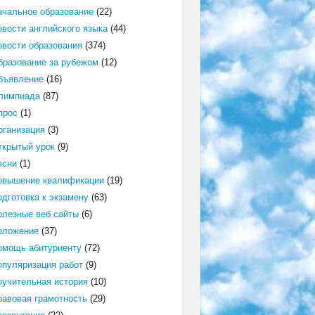
ачальное образование
(22)
овости английского языка
(44)
овости образования
(374)
бразование за рубежом
(12)
бъявление
(16)
лимпиада
(87)
прос
(1)
рганизация
(3)
ткрытый урок
(9)
есни
(1)
овышение квалификации
(19)
одготовка к экзамену
(63)
олезные веб сайты
(6)
оложение
(37)
омощь абитуриенту
(72)
опуляризация работ
(9)
оучительная история
(10)
равовая грамотность
(29)