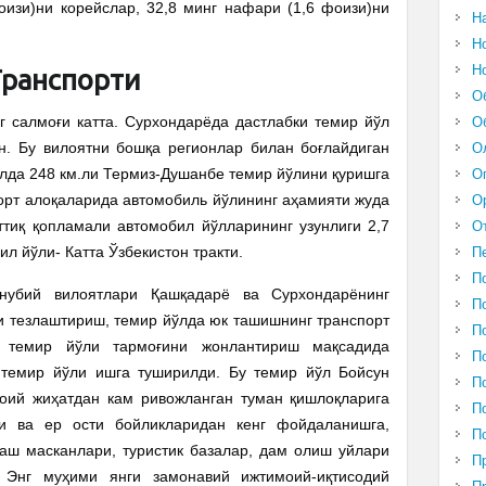
оизи)ни корейслар, 32,8 минг нафари (1,6 фоизи)ни
Н
Н
Н
Транспорти
О
г салмоғи катта. Сурхондарёда дастлабки темир йўл
О
ан. Бу вилоятни бошқа регионлар билан боғлайдиган
О
илда 248 км.ли Термиз-Душанбе темир йўлини қуришга
О
орт алоқаларида автомобиль йўлининг аҳамияти жуда
О
ттиқ қопламали автомобил йўлларининг узунлиги 2,7
О
ил йўли- Катта Ўзбекистон тракти.
П
П
анубий вилоятлари Қашқадарё ва Сурхондарёнинг
П
и тезлаштириш, темир йўлда юк ташишнинг транспорт
П
 темир йўли тармоғини жонлантириш мақсадида
П
и темир йўли ишга туширилди. Бу темир йўл Бойсун
П
моий жиҳатдан кам ривожланган туман қишлоқларига
П
ти ва ер ости бойликларидан кенг фойдаланишга,
П
аш масканлари, туристик базалар, дам олиш уйлари
П
. Энг муҳими янги замонавий ижтимоий-иқтисодий