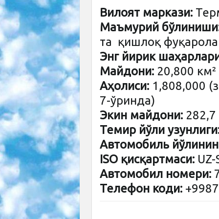
Вилоят маркази:
Терм
Маъмурий бўлиниши
та қишлоқ фуқарола
Энг йирик шаҳарлари
Майдони:
20,800 км²
Аҳолиси:
1,808,000 (
7-ўринда)
Экин майдони:
282,7
Темир йўли узунлиги
Автомобиль йўлининг
ISO қисқартмаси:
UZ-
Автомобил номери:
7
Телефон коди:
+9987