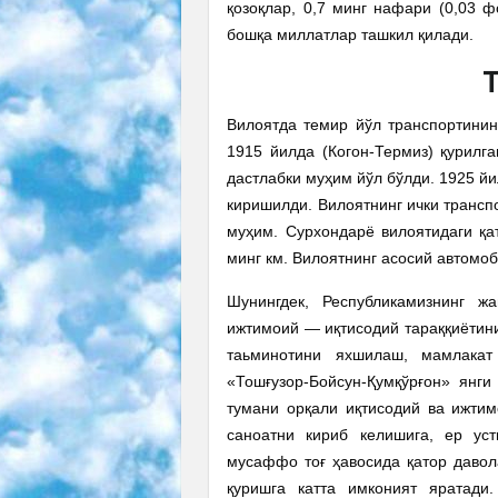
қозоқлар, 0,7 минг нафари (0,03 ф
бошқа миллатлар ташкил қилади.
Вилоятда темир йўл транспортинин
1915 йилда (Когон-Термиз) қурилг
дастлабки муҳим йўл бўлди. 1925 й
киришилди. Вилоятнинг ички трансп
муҳим. Сурхондарё вилоятидаги қа
минг км. Вилоятнинг асосий автомоб
Шунингдек, Республикамизнинг ж
ижтимоий — иқтисодий тараққиётин
таьминотини яхшилаш, мамлакат
«Тошғузор-Бойсун-Қумқўрғон» янг
тумани орқали иқтисодий ва ижти
саноатни кириб келишига, ер ус
мусаффо тоғ ҳавосида қатор давол
қуришга катта имконият яратади