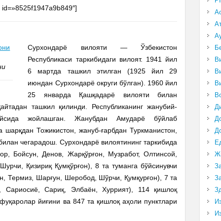
P
e id=»8525f1947a9b849″]
А
А
А
Сурхондарё вилояти — Ўзбекистон
Б
Республикаси таркибидаги вилоят. 1941 йил
В
ни
6 мартда ташкил этилган (1925 йил 29
В
июндан Сурхондарё округи бўлган). 1960 йил
В
25 январда Қашқадарё вилояти билан
В
айтадан ташкил қилинди. Республиканинг жанубий-
Д
ийсида жойлашган. Жанубдан Амударё бўйлаб
Д
 шарқдан Тожикистон, жануб-ғарбдан Туркманистон,
Д
билан чегарадош. Сурхондарё вилоятининг таркибида
Е
ор, Бойсун, Денов, Жарқўрғон, Музработ, Олтинсой,
Ж
Шурчи, Қизириқ Қумқўрғон), 8 та туманга бўйсинувчи
З
н, Термиз, Шарғун, Шеробод, Шўрчи, Қумқурғон), 7 та
З
и, Сариосиё, Сариқ, Элбаён, Хуррият), 114 қишлоқ
З
фуқаролар йиғини ва 847 та қишлоқ аҳоли пунктлари
И
И