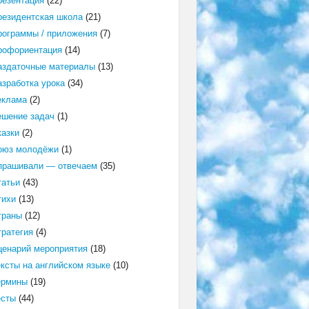
резентация
(22)
резидентская школа
(21)
рограммы / приложения
(7)
рофориентация
(14)
аздаточные материалы
(13)
азработка урока
(34)
еклама
(2)
ешение задач
(1)
казки
(2)
оюз молодёжи
(1)
прашивали — отвечаем
(35)
татьи
(43)
тихи
(13)
траны
(12)
тратегия
(4)
ценарий мероприятия
(18)
ексты на английском языке
(10)
ермины
(19)
есты
(44)