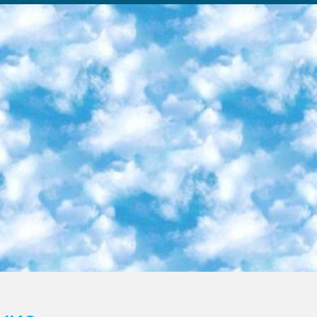
ка образовательный центр (Худайкулов Ш.) итоговый государственный аттестационный экзамен ориентирован на творческое и логическое мышление при подготовке базы материалов учитывать введение заданий. 5. Следует отметить, что: сертификат государственного образца о знании общеобразовательного предмета и как минимум национальный уровень B1 по предметам на иностранных языках, указанным в Приложении 2. или международно признанный сертификат эквивалентного уровня студенты, изучающие определенный предмет, освобождаются от экзамена; по соответствующим предметам запланирована итоговая государственная аттестация за день до дня, путем жеребьевки Рабочей группой (в письменной форме по предметам, проводимым в форме) из числа сформированных вариантов выбрано 2 варианта; 2 выбранных варианта экзамена анонсированы на официальном сайте министерства и все выпускники по всей стране на основе этих вариантов проводит итоговую государственную аттестацию. 6. Государственное образование учащихся средних общеобразовательных учреждений. знания в соответствии с квалификационными требованиями, которые необходимо приобрести на основании стандартов итоговый (выпускной) контроль для 9 и 11 классов в целях тестирования Экзамены (далее – экзамены) состоят из предметов, перечисленных в приложении 1. будет сделано. 7. Экзамены пройдут с 26 мая по 15 июня 2024 г. (кроме науки физического воспитания). 8. Физическая для учащихся 9 классов общесредних образовательных учреждений. Экзамены по предмету «Образование, квалификация медицина» 1-6 мая 2024 года. сотрудники перевести под присмотр (с отклонениями в физическом или умственном развитии) специализированная школа для детей, школы-интернаты и со сколиозом школы-интернаты санаторного типа для больных детей исключены). 9. Он был слепым, слабовидящим и имел нарушения опорно-двигательного аппарата. экзамены в специализированных школах и интернатах для детей должны проводиться исходя из требований, предъявляемых к общеобразовательным учреждениям (физкультура кроме науки). 10. Специализированная школа для глухих и слабослышащих детей. и экзамены в интернатах и быть реализован в виде письменного теста по математике. 11. Специальность для умственно отсталых детей. Для 9 класса Родной язык и литературное письмо Государственный язык (язык обучения – узбекский). для неклассов) написано Математическое письмо Письменная/устная история Узбекистана Физическое воспитание практично Итоговый контроль Для 11 класса Написание родного языка и литературы (эссе) Математическое письмо Узбекский язык (обучение на узбекском языке) не посещающее общее среднее образование для учреждений)/Образовательное учреждение выбор письменный и устный Иностранный язык письменный/устный Письменная/устная история Узбекистана *По выбору студента:  Химия  Физика  Основы государственного права  География 10 бесплатных образовательных ресурсов - Мы составили подборку онлайн-проектов с интерактивными упражнениями, видеолекциями и статьями. Они помогут вам обрести новые и освежить старые знания бесплатно. 1. «ИНТУИТ» Старейшая образовательная площадка Рунета. Здесь вы найдёте сотни текстовых и видеокурсов на десятки различных тем — от программирования до психологии. Многие курсы подготовлены российскими университетами и крупными международными компаниями вроде Intel и Microsoft. Самостоятельное обучение бесплатное, но желающие могут оплатить услуги персональных наставников. 2. «Смартия» знакомит с актуальными профессиями и подсказывает, как им обучаться. Выбрав заинтересовавшую вас специальность — SMM-специалист, фотограф, веб-дизайнер или другую, — увидите список необходимых для неё умений. Чтобы вы могли освоить их самостоятельно, для каждого умения площадка отображает подборку ссылок на учебные материалы. Хотя «Смартия» ориентируется на русскоязычную аудиторию, часть контента всё же доступна только на английском. 3. «Лекторий Физтеха» Проект Московского физико-технического института (Физтеха). С его помощью вы можете смотреть онлайн серии лекций, записанные на видео в этом вузе. В числе доступных предметов — физика, биология, химия, информационные технологии и другие. К некоторым лекциям администрация ресурса прилагает готовые конспекты, которые можно скачивать в PDF-формате. 4. ITMOcourses Онлайн-площадка Санкт-Петербургского национального исследовательского университета информационных технологий, механики и оптики (ИТМО). Ресурс предоставляет свободный доступ к курсам, разработанным в этом вузе. Каталог материалов разбит на четыре категории: «Оптические системы и технологии», «Приборостроение и робототехника», «Информационные технологии» и «Биотехнологии». Курсы состоят из видеолекций, интерактивных демонстраций и заданий. 5. «КиберЛенинка» Электронная научная библиот