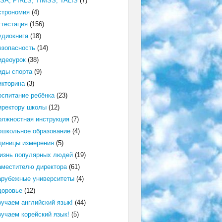
ISA, PIRLS, TIMSS, TALIS
(7)
строномия
(4)
ттестация
(156)
удиокнига
(18)
езопасность
(14)
идеоурок
(38)
иды спорта
(9)
икторина
(3)
оспитание ребёнка
(23)
иректору школы
(12)
олжностная инструкция
(7)
ошкольное образование
(4)
диницы измерения
(5)
изнь популярных людей
(19)
аместителю директора
(61)
арубежные университеты
(4)
доровье
(12)
зучаем английский язык!
(44)
зучаем корейский язык!
(5)