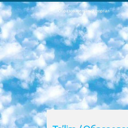
Образовательный портал
РЕСПУБЛИКА УЗБЕКИСТАН МИНИСТРЕРСТВО ДОШКОЛЬНОГО И ШКОЛЬНОГО ОБРАЗОВАНИЯ КОМАНДА в общеобразовательных учреждениях в 2023-2024 учебном году организация и проведение итоговой государственной аттестации обучающихся о Министра дошкольного и школьного образования Республики Узбекистан от 4 марта 2008 года (постановлением Минюста от 20 марта 2008 года № 1778 государственной регистрации) «Итоговое состояние учащихся общего среднего образования на основании положения об утверждении положения об аттестации общего среднего образования выпускной экзамен студентов в образовательных учреждениях в 2023-2024 учебном году В целях организации и прохождения аттестации приказываю: 1. Следующее: перечень предметов, по которым будет проводиться итоговая государственная аттестация и экзамен формы перевода согласно приложению 1; сертификаты международного образца, оценивающие уровень владения иностранными языками перечень согласно приложению 2; 2. Педагогический при специализированных образовательных учреждениях. научно-практический центр квалификации и международной оценки (Д.Давидова) 2024 г. До 25 марта: задания по предметам, по которым будет проводиться итоговая аттестация разработка и утверждение технических условий; итоговая аттестация на основании разработанного предметного задания разработка вопросов по предметам (устно и письменно), экзамен передача; общеобразовательные средние школы и специальные учебные заведения учащиеся выпускных классов школ и интернатов в агентской системе подготовка базы данных экзаменационных материалов и критериев оценки; перевод базы экзаменационных материалов на все языки обучения подать в Республиканский образовательный центр для изготовления; варианты экзаменов на основе разработанных контрольных материалов пусть будут поставлены задачи формирования. 3. Республиканский образовательный центр (Ш.Худайкулов) до 5 апреля 2024 года. до: база данных предоставленных экзаменационных материалов на все языки обучения перевод и экспертиза; для слепых, слабовидящих, глухих, слабослышащих и умственно отсталых детей учащиеся выпускных классов специализированных школ и школ-интернатов база данных экзаменационных материалов на всех преподаваемых языках подготовка критериев оценки; специализированные школы для умственно отсталых детей и технологии для учащихся выпускных классов школ-интернатов разработка соответствующих рекомендаций и критериев проведения ЕГЭ по естествознанию давать задания. 4. Педагогический при специализированных образовательных учреждениях. Научно-практический центр навыков и международной оценки (Д.Давидова), Республи