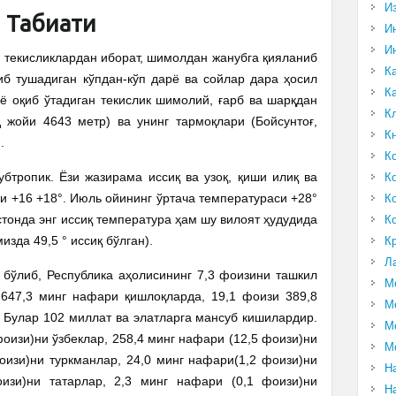
И
Табиати
И
И
 текисликлардан иборат, шимолдан жанубга қияланиб
К
иб тушадиган кўпдан-кўп дарё ва сойлар дара ҳосил
К
ё оқиб ўтадиган текислик шимолий, ғарб ва шарқдан
К
 жойи 4643 метр) ва унинг тармоқлари (Бойсунтоғ,
К
.
К
убтропик. Ёзи жазирама иссиқ ва узоқ, қиши илиқ ва
К
си +16 +18°. Июль ойининг ўртача температураси +28°
К
истонда энг иссиқ температура ҳам шу вилоят ҳудудида
К
изда 49,5 ° иссиқ бўлган).
К
Л
бўлиб, Республика аҳолисининг 7,3 фоизини ташкил
М
1647,3 минг нафари қишлоқларда, 19,1 фоизи 389,8
М
Булар 102 миллат ва элатларга мансуб кишилардир.
М
фоизи)ни ўзбеклар, 258,4 минг нафари (12,5 фоизи)ни
М
оизи)ни туркманлар, 24,0 минг нафари(1,2 фоизи)ни
Н
изи)ни татарлар, 2,3 минг нафари (0,1 фоизи)ни
Н