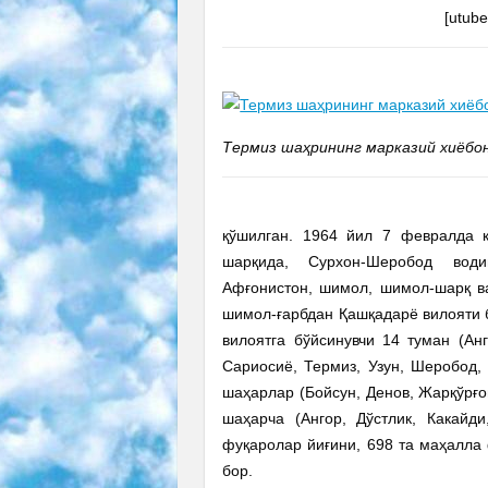
[utub
Термиз шаҳрининг марказий хиёбо
қўшилган. 1964 йил 7 февралда қ
шарқида, Сурхон-Шеробод вод
Афғонистон, шимол, шимол-шарқ ва
шимол-ғарбдан Қашқадарё вилояти 
вилоятга бўйсинувчи 14 туман (Анг
Сариосиё, Термиз, Узун, Шеробод, 
шаҳарлар (Бойсун, Денов, Жарқўрғо
шаҳарча (Ангор, Дўстлик, Какайд
фуқаролар йиғини, 698 та маҳалла 
бор.