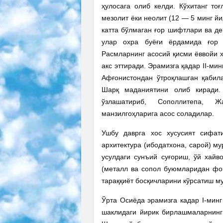
ҳулосага олиб келди. Кўхитанг то
мезолит ёки неолит (12 — 5 минг йи
катта бўлмаган ғор шифтлари ва де
улар охра буёғи ёрдамида ғор 
Расмларнинг асосий қисми ёввойи 
акс эттиради. Эрамизга қадар II-м
Афғонистондан ўтроқлашган қабил
Шарқ маданиятини олиб киради.
ўзлашатириб, Сополлитепа, 
манзилгоҳларига асос соладилар.
Ушбу даврга хос хусусият сифат
архитектура (ибодатхона, сарой) м
усулдаги сунъий суғориш, ўй хай
(металл ва сопол буюмларидан фо
тараққиёт босқичларини кўрсатиш м
Ўрта Осиёда эрамизга кадар I-минг
шаклидаги йирик бирлашмаларнинг