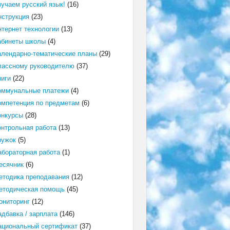
зучаем русский язык!
(16)
нструкция
(23)
нтернет технологии
(13)
абинеты школы
(4)
алендарно-тематические планы
(29)
лассному руководителю
(37)
ниги
(22)
оммунальные платежи
(4)
омпетенция по предметам
(6)
онкурсы
(28)
онтрольная работа
(13)
ружок
(5)
абораторная работа
(1)
есячник
(6)
етодика преподавания
(12)
етодическая помощь
(45)
ониторинг
(12)
адбавка / зарплата
(146)
ациональный сертификат
(37)