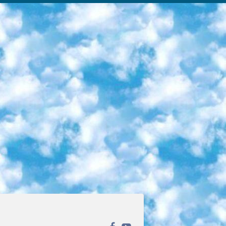
ека открытого доступа. Каталог площадки регулярно обрастает текстами статей из различных научных изданий. Сгруппированные по журналам и рубрикам публикации можно читать онлайн или скачивать целиком в PDF-формате. Проект нацелен на популяризацию науки за счёт открытого доступа к качественной информации. 6. «ПостНаука» На этом ресурсе публикуют подборки видеолекций, составленные экспертами из разных отраслей и объединённые общими темами. Среди них, к примеру, есть серии «Биоинформатика и геномика», «Культура средневековой Скандинавии» и Cinema Studies о теории кино. Каждая подборка лекций — логически связанная история, рассказанная экспертом от первого лица. Кроме того, на сайте появляются научно-образовательные статьи и тесты на разные темы. 7. «Newочём» Команда проекта «Newочём» отбирает самые интересные тексты из англоязычных СМИ и переводит те из них, за которые голосуют участники сообщества «ВКонтакте». По большей части это научно-популярные статьи. Редакторы придумывают лишь заголовки, в остальном содержание переводов соответствует оригиналам. Полные тексты можно читать прямо в социальной сети. 8. InternetUrok Онлайн-база материалов по основным дисциплинам школьной программы. Информация на сайте структурирована по классам, предметам и темам (урокам). Каждый урок состоит из видеолекций и конспектов. Есть также интерактивные тренажёры и тесты для закрепления пройденного материала. Даже если вы давно окончили школу, возможность повторить программу старших классов всегда может пригодиться. 9. Edutainme Ещё один ресурс об образовании. В отличие от Newtonew, как мне кажется, Edutainme больше ориентируется на представителей индустрии: педагогов, предпринимателей, разработчиков образовательных проектов. Но и любой, кто просто стремится к саморазвитию, найдёт на сайте много полезного и интересного для себя. Например, информацию о новых курсах и образовательных сервисах. 10. Newtonew Онлайн-медиа об образовании и обучении в широком смысле. Авторы Newtonew пишут об инструментах, заведениях, тактиках и стратегиях, которые помогают учить других и получать новые знания самостоятельно. На этой площадке вы найдёте новости, обзоры, аналитические мат