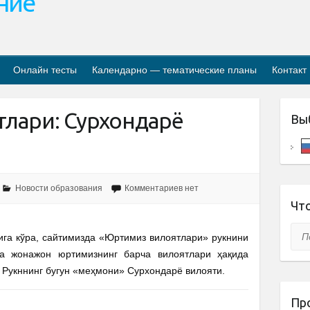
ание
Онлайн тесты
Календарно — тематические планы
Контакт
лари: Сурхондарё
Вы
Новости образования
Комментариев нет
Что
Пои
ига кўра, сайтимизда «Юртимиз вилоятлари» рукнини
да жонажон юртимизнинг барча вилоятлари ҳақида
 Рукннинг бугун «меҳмони» Сурхондарё вилояти.
Пр