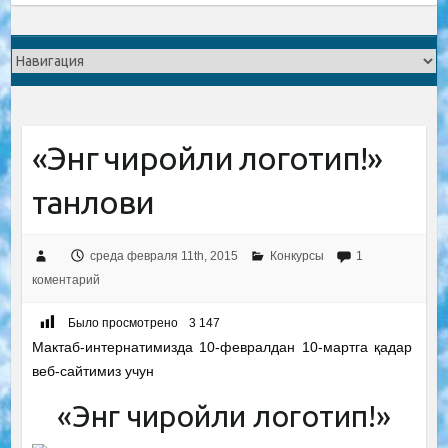
«Энг чиройли логотип!»
танлови
среда февраля 11th, 2015
Конкурсы
1
коментарий
Было просмотрено
3 147
Мактаб-интернатимизда 10-февралдан 10-мартга қадар
веб-сайтимиз учун
«Энг чиройли логотип!»