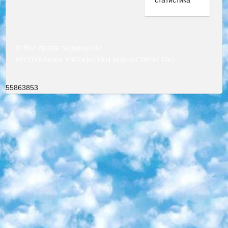
© Все права защищены
РЕСПУБЛИКА УЗБЕКИСТАН МИНИСТРЕРСТВО ДОШКОЛЬНОГО И ШКОЛЬНОГО ОБРАЗОВАНИЯ КОМАНДА в общеобразовательных учреждениях в 2023-2024 учебном году организация и проведение итоговой государственной аттестации обучающихся о Министра дошкольного и школьного образования Республики Узбекистан от 4 марта 2008 года (постановлением Минюста от 20 марта 2008 года № 1778 государственной регистрации) «Итоговое состояние учащихся общего среднего образования на основании положения об утверждении положения об аттестации общего среднего образования выпускной экзамен студентов в образовательных учреждениях в 2023-2024 учебном году В целях организации и прохождения аттестации приказываю: 1. Следующее: перечень предметов, по которым будет проводиться итоговая государственная аттестация и экзамен формы перевода согласно приложению 1; сертификаты международного образца, оценивающие уровень владения иностранными языками перечень согласно приложению 2; 2. Педагогический при специализированных образовательных учреждениях. научно-практический центр квалификации и международной оценки (Д.Давидова) 2024 г. До 25 марта: задания по предметам, по которым будет проводиться итоговая аттестация разработка и утверждение технических условий; итоговая аттестация на основании разработанного предметного задания разработка вопросов по предметам (устно и письменно), экзамен передача; общеобразовательные средние школы и специальные учебные заведения учащиеся выпускных классов школ и интернатов в агентской системе подготовка базы данных экзаменационных материалов и критериев оценки; перевод базы экзаменационных материалов на все языки обучения подать в Республиканский образовательный центр для изготовления; варианты экзаменов на основе разработанных контрольных материалов пусть будут поставлены задачи формирования. 3. Республиканский образовательный центр (Ш.Худайкулов) до 5 апреля 2024 года. до: база данных предоставленных экзаменационных материалов на все языки обучения перевод и экспертиза; для слепых, слабовидящих, глухих, слабослышащих и умственно отсталых детей учащиеся выпускных классов специализированных школ и школ-интернатов база данных экзаменационных материалов на всех преподаваемых языках подготовка критериев оценки; специализированные школы для умственно отсталых детей и технологии для учащихся выпускных классов школ-интернатов разработка соответствующих рекомендаций и критериев проведения ЕГЭ по естествознанию давать задания. 4. Педагогический при специализированных образовательных учреждениях. Научно-практический центр навыков и международной оценки (Д.Давидова), Республика образовательный центр (Худайкулов Ш.) итоговый государственный аттестационный экзамен ориентирован на творческое и логическое мышление при подготовке базы материалов учитывать введение заданий. 5. Следует отметить, что: сертификат государственного образца о знании общеобразовательного предмета и как минимум национальный уровень B1 по предметам на иностранных языках, указанным в Приложении 2. или международно признанный сертификат эквивалентного уровня студенты, изучающие определенный предмет, освобождаются от экзамена; по соответствующим предметам запланирована итоговая государственная аттестация за день до дня, путем жеребьевки Рабочей группой (в письменной форме по предметам, проводимым в форме) из числа сформированных вариантов выбрано 2 варианта; 2 выбранных варианта экзамена анонсированы на официальном сайте министерства и все выпускники по всей стране на основе этих вариантов проводит итоговую государственную аттестацию. 6. Государственное образование учащихся средних общеобразовательных учреждений. знания в соответствии с квалификационными требованиями, которые необходимо приобрести на основании стандартов итоговый (выпускной) контроль для 9 и 11 классов в целях тестирования Экзамены (далее – экзамены) состоят из предметов, перечисленных в приложении 1. будет сделано. 7. Экзамены пройдут с 26 мая по 15 июня 2024 г. (кроме науки физического воспитания). 8. Физическая для учащихся 9 классов общесредних образовательных учреждений. Экзамены по предмету «Образование, квалификация медицина» 1-6 мая 2024 года. сотрудники перевести под присмотр (с отклонениями в физическом или умственном развитии) специализированная школа для детей, школы-интернаты и со сколиозом школы-интернаты санаторного типа для больных детей исключены). 9. Он был слепым, слабовидящим и имел нарушения опорно-двигательного аппарата. экзамены в специализированных школах и интернатах для детей должны проводиться исходя из требований, предъявляемых к общеобразовательным учреждениям (физкультура кроме науки). 10. Специализированная школа для глухих и слабослышащих детей. и экзамены в интернатах и быть реализован в виде письменного теста по математике. 11. Специальность для умственно отсталых детей. Для 9 класса Родной язык и литературное письмо Государственный язык (язык обучения – узбекский). для неклассов) написано Математическое письмо Письменная/устная история Узбекистана Физическое воспитание практично Итоговый контроль Для 11 класса Написание родного языка и литературы (эссе) Математическое письмо Узбекский язык (обучение на узбекском языке) не посещающее общее среднее образование для учреждений)/Образовательное учреждение выбор письменный и устный Иностранный язык письменный/устный Письменная/устная история Узбекистана *По выбору студента:  Химия  Физика  Основы государственного права  География 10 бесплатных образовательных ресурсов - Мы составили подборку онлайн-проектов с интерактивными упражнениями, видеолекциями и статьями. Они помогут вам обрести новые и освежить старые знания бесплатно. 1. «ИНТУИТ» Старейшая образовательная площадка Рунета. Здесь вы найдёте сотни текстовых и видеокурсов на десятки различных тем — от программирования до психологии. Многие курсы подготовлены российскими университетами и крупными международными компаниями вроде Intel и Microsoft. Самостоятельное обучение бесплатное, но желающие могут оплатить услуги персональных наставников. 2. «Смартия» знакомит с актуальными профессиями и подсказывает, как им обучаться. Выбрав заинтересовавшую вас специальность — SMM-специалист, фотограф, веб-дизайнер или другую, — увидите список необходимых для неё умений. Чтобы вы могли освоить их самостоятельно, для каждого умения площадка отображает подборку ссылок на учебные материалы. Хотя «Смартия» ориентируется на русскоязычную аудиторию, часть контента всё же доступна только на английском. 3. «Лекторий Физтеха» Проект Московского физико-технического института (Физтеха). С его помощью вы можете смотреть онлайн серии лекций, записанные на видео в этом вузе. В числе доступных предметов — физика, биология, химия, информационные технологии и другие. К некоторым лекциям администрация ресурса прилагает готовые конспекты, которые можно скачивать в PDF-формате. 4. ITMOcourses Онлайн-площадка Санкт-Петербургского национального исследовательского университета информационных технологий, механики и оптики (ИТМО). Ресурс предоставляет свободный доступ к курсам, разработанным в этом вузе. Каталог материалов разбит на четыре категории: «Оптические системы и технологии», «Приборостроение и робототехника», «Информационные технологии» и «Биотехнологии». Курсы состоят из видеолекций, интерактивных демонстраций и заданий. 5. «КиберЛенинка» Электронная научная библиотека открытого доступа. Каталог площадки регулярно обрастает текстами статей из различных научных изданий. Сгруппированные по журналам и рубрикам публикации можно читать онлайн или скачивать целиком в PDF-формате. Проект нацелен на популяризацию науки за счёт открытого доступа к качественной информации. 6. «ПостНаука» На этом ресурсе публикуют подборки видеолекций, составленные экспертами из разных отраслей и объединённые общими темами. Среди них, к примеру, есть серии «Биоинформатика и геномика», «Культура средневековой Скандинавии» и Cinema Studies о теории кино. Каждая подборка лекций — логически связанная история, рассказанная экспертом от первого лица. Кроме того, на сайте появляются научно-образовательные статьи и тесты на разные темы. 7. «Newочём» Команда проекта «Newочём» отбирает самые интересные тексты из англоязычных СМИ и переводит те из них, за которые голосуют участники сообщества «ВКонтакте». По большей части это научно-популярные статьи. Редакторы придумывают лишь заголовки, в остальном содержание переводов соответствует оригиналам. Полные тексты можно читать прямо в социальной сети. 8. InternetUrok Онлайн-база материалов по основным дисциплинам школьной программы. Информация на сайте структурирована по классам, предметам и темам (урокам). Каждый урок состоит из видеолекций и конспектов. Есть также интерактивные тренажёры и тесты для закрепления пройденного материала. Даже если вы давно окончили школу, возможность повторить программу старших классов всегда может пригодиться. 9. Edutainme Ещё один ресурс об образовании. В отличие от Newtonew, как мне кажется, Edutainme больше ориентируется на представителей индустрии: педагогов, предпринимателей, разработчиков образовательных проектов. Но и любой, кто просто стремится к саморазвитию, найдёт на сайте много полезного и интересного для себя. Например, информацию о новых курсах и образовательных сервисах. 10. Newtonew Онлайн-медиа об образовании и обучении в широком смысле. Авторы Newtonew пишут об инструментах, заведениях, тактиках и стратегиях, которые помогают учить других и получать новые знания самостоятельно. На этой площадке вы найдёте новости, обзоры, аналитические мате
55863853