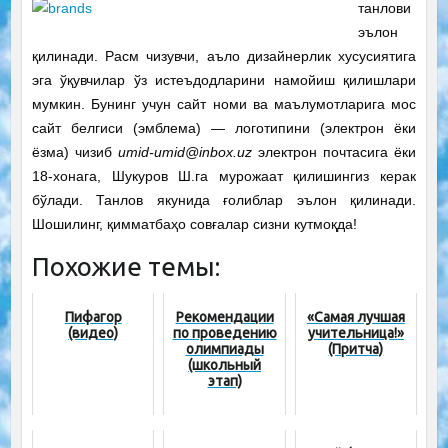
танлови
эълон
қилинади. Расм чизувчи, аъло дизайнерлик хусусиятига
эга ўқувчилар ўз истеъдодларини намойиш қилишлари
мумкин.
Бунинг учун сайт номи ва маълумотларига мос
сайт белгиси (эмблема) — логотипини (электрон ёки
ёзма) чизиб
umid-umid@inbox.uz
электрон почтасига ёки
18-хонага, Шукуров Ш.га мурожаат қилишингиз керак
бўлади. Танлов якунида ғолиблар эълон қилинади.
Шошилинг, қимматбаҳо совғалар сизни кутмоқда!
Похожие темы:
Пифагор
Рекомендации
«Самая лучшая
(видео)
по проведению
учительница!»
олимпиады
(Притча)
(школьный
этап)