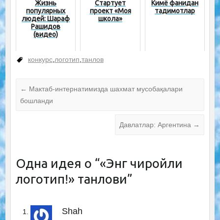
Жизнь
Стартует
Кимё фанидан
популярных
проект «Моя
тақдимотлар
людей: Шараф
школа»
Рашидов
(видео)
конкурс
,
логотип
,
танлов
←
Мактаб-интернатимизда шахмат мусобақалари
бошланди
Давлатлар: Аргентина
→
Одна идея о “
«Энг чиройли
логотип!» танлови
”
Shah