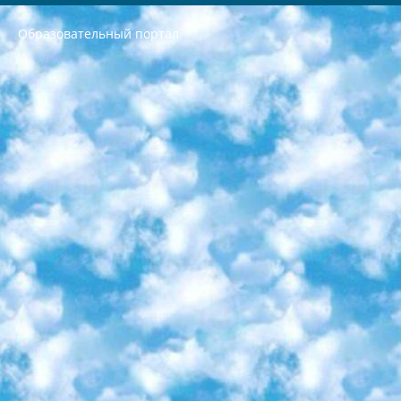
Образовательный портал
РЕСПУБЛИКА УЗБЕКИСТАН МИНИСТРЕРСТВО ДОШКОЛЬНОГО И ШКОЛЬНОГО ОБРАЗОВАНИЯ КОМАНДА в общеобразовательных учреждениях в 2023-2024 учебном году организация и проведение итоговой государственной аттестации обучающихся о Министра дошкольного и школьного образования Республики Узбекистан от 4 марта 2008 года (постановлением Минюста от 20 марта 2008 года № 1778 государственной регистрации) «Итоговое состояние учащихся общего среднего образования на основании положения об утверждении положения об аттестации общего среднего образования выпускной экзамен студентов в образовательных учреждениях в 2023-2024 учебном году В целях организации и прохождения аттестации приказываю: 1. Следующее: перечень предметов, по которым будет проводиться итоговая государственная аттестация и экзамен формы перевода согласно приложению 1; сертификаты международного образца, оценивающие уровень владения иностранными языками перечень согласно приложению 2; 2. Педагогический при специализированных образовательных учреждениях. научно-практический центр квалификации и международной оценки (Д.Давидова) 2024 г. До 25 марта: задания по предметам, по которым будет проводиться итоговая аттестация разработка и утверждение технических условий; итоговая аттестация на основании разработанного предметного задания разработка вопросов по предметам (устно и письменно), экзамен передача; общеобразовательные средние школы и специальные учебные заведения учащиеся выпускных классов школ и интернатов в агентской системе подготовка базы данных экзаменационных материалов и критериев оценки; перевод базы экзаменационных материалов на все языки обучения подать в Республиканский образовательный центр для изготовления; варианты экзаменов на основе разработанных контрольных материалов пусть будут поставлены задачи формирования. 3. Республиканский образовательный центр (Ш.Худайкулов) до 5 апреля 2024 года. до: база данных предоставленных экзаменационных материалов на все языки обучения перевод и экспертиза; для слепых, слабовидящих, глухих, слабослышащих и умственно отсталых детей учащиеся выпускных классов специализированных школ и школ-интернатов база данных экзаменационных материалов на всех преподаваемых языках подготовка критериев оценки; специализированные школы для умственно отсталых детей и технологии для учащихся выпускных классов школ-интернатов разработка соответствующих рекомендаций и критериев проведения ЕГЭ по естествознанию давать задания. 4. Педагогический при специализированных образовательных учреждениях. Научно-практический центр навыков и международной оценки (Д.Давидова), Республика образовательный центр (Худайкулов Ш.) итоговый государственный аттестационный экзамен ориентирован на творческое и логическое мышление при подготовке базы материалов учитывать введение заданий. 5. Следует отметить, что: сертификат государственного образца о знании общеобразовательного предмета и как минимум национальный уровень B1 по предметам на иностранных языках, указанным в Приложении 2. или международно признанный сертификат эквивалентного уровня студенты, изучающие определенный предмет, освобождаются от экзамена; по соответствующим предметам запланирована итоговая государственная аттестация за день до дня, путем жеребьевки Рабочей группой (в письменной форме по предметам, проводимым в форме) из числа сформированных вариантов выбрано 2 варианта; 2 выбранных варианта экзамена анонсированы на официальном сайте министерства и все выпускники по всей стране на основе этих вариантов проводит итоговую государственную аттестацию. 6. Государственное образование учащихся средних общеобразовательных учреждений. знания в соответствии с квалификационными требованиями, которые необходимо приобрести на основании стандартов итоговый (выпускной) контроль для 9 и 11 классов в целях тестирования Экзамены (далее – экзамены) состоят из предметов, перечисленных в приложении 1. будет сделано. 7. Экзамены пройдут с 26 мая по 15 июня 2024 г. (кроме науки физического воспитания). 8. Физическая для учащихся 9 классов общесредних образовательных учреждений. Экзамены по предмету «Образование, квалификация медицина» 1-6 мая 2024 года. сотрудники перевести под присмотр (с отклонениями в физическом или умственном развитии) специализированная школа для детей, школы-интернаты и со сколиозом школы-интернаты санаторного типа для больных детей исключены). 9. Он был слепым, слабовидящим и имел нарушения опорно-двигательного аппарата. экзамены в специализированных школах и интернатах для детей должны проводиться исходя из требований, предъявляемых к общеобразовательным учреждениям (физкультура кроме науки). 10. Специализированная школа для глухих и слабослышащих детей. и экзамены в интернатах и быть реализован в виде письменного теста по математике. 11. Специальность для умственно отсталых детей. Для 9 класса Родной язык и литературное письмо Государственный язык (язык обучения – узбекский). для неклассов) написано Математическое письмо Письменная/устная история Узбекистана Физическое воспитание практично Итоговый контроль Для 11 класса Написание родного языка и литературы (эссе) Математическое письмо Узбекский язык (обучение на узбекском языке) не посещающее общее среднее образование для учреждений)/Образовательное учреждение выбор письменный и устный Иностранный язык письменный/устный Письменная/устная история Узбекистана *По выбору студента:  Химия  Физика  Основы государственного права  География 10 бесплатных образовательных ресурсов - Мы составили подборку онлайн-проектов с интерактивными упражнениями, видеолекциями и статьями. Они помогут вам обрести новые и освежить старые знания бесплатно. 1. «ИНТУИТ» Старейшая образовательная площадка Рунета. Здесь вы найдёте сотни текстовых и видеокурсов на десятки различных тем — от программирования до психологии. Многие курсы подготовлены российскими университетами и крупными международными компаниями вроде Intel и Microsoft. Самостоятельное обучение бесплатное, но желающие могут оплатить услуги персональных наставников. 2. «Смартия» знакомит с актуальными профессиями и подсказывает, как им обучаться. Выбрав заинтересовавшую вас специальность — SMM-специалист, фотограф, веб-дизайнер или другую, — увидите список необходимых для неё умений. Чтобы вы могли освоить их самостоятельно, для каждого умения площадка отображает подборку ссылок на учебные материалы. Хотя «Смартия» ориентируется на русскоязычную аудиторию, часть контента всё же доступна только на английском. 3. «Лекторий Физтеха» Проект Московского физико-технического института (Физтеха). С его помощью вы можете смотреть онлайн серии лекций, записанные на видео в этом вузе. В числе доступных предметов — физика, биология, химия, информационные технологии и другие. К некоторым лекциям администрация ресурса прилагает готовые конспекты, которые можно скачивать в PDF-формате. 4. ITMOcourses Онлайн-площадка Санкт-Петербургского национального исследовательского университета информационных технологий, механики и оптики (ИТМО). Ресурс предоставляет свободный доступ к курсам, разработанным в этом вузе. Каталог материалов разбит на четыре категории: «Оптические системы и технологии», «Приборостроение и робототехника», «Информационные технологии» и «Биотехнологии». Курсы состоят из видеолекций, интерактивных демонстраций и заданий. 5. «КиберЛенинка» Электронная научная библиотека открытого доступа. Каталог площадки регулярно обрастает текстами статей из различных научных изданий. Сгруппированные по журналам и рубрикам публикации можно читать онлайн или скачивать целиком в PDF-формате. Проект нацелен на популяризацию науки за счёт открытого доступа к качественной информации. 6. «ПостНаука» На этом ресурсе публикуют подборки видеолекций, составленные экспертами из разных отраслей и объединённые общими темами. Среди них, к примеру, есть серии «Биоинформатика и геномика», «Культура средневековой Скандинавии» и Cinema Studies о теории кино. Каждая подборка лекций — логически связанная история, рассказанная экспертом от первого лица. Кроме того, на сайте появляются научно-образовательные статьи и тесты на разные темы. 7. «Newочём» Команда проекта «Newочём» отбирает самые интересные тексты из англоязычных СМИ и переводит те из них, за которые голосуют участники сообщества «ВКонтакте». По большей части это научно-популярные статьи. Редакторы придумывают лишь заголовки, в остальном содержание переводов соответствует оригиналам. Полные тексты можно читать прямо в социальной сети. 8. InternetUrok Онлайн-база материалов по основным дисциплинам школьной программы. Информация на сайте структурирована по классам, предметам и темам (урокам). Каждый урок состоит из видеолекций и конспектов. Есть также интерактивные тренажёры и тесты для закрепления пройденного материала. Даже если вы давно окончили школу, возможность повторить программу старших классов всегда может пригодиться. 9. Edutainme Ещё один ресурс об образовании. В отличие от Newtonew, как мне кажется, Edutainme больше ориентируется на представителей индустрии: педагогов, предпринимателей, разработчиков образовательных проектов. Но и любой, кто просто стремится к саморазвитию, найдёт на сайте много полезного и интересного для себя. Например, информацию о новых курсах и образовательных сервисах. 10. Newtonew Онлайн-медиа об образовании и обучении в широком смысле. Авторы Newtonew пишут об инструментах, заведениях, тактиках и стратегиях, которые помогают учить других и получать новые знания самостоятельно. На этой площадке вы найдёте новости, обзоры, аналитические мат