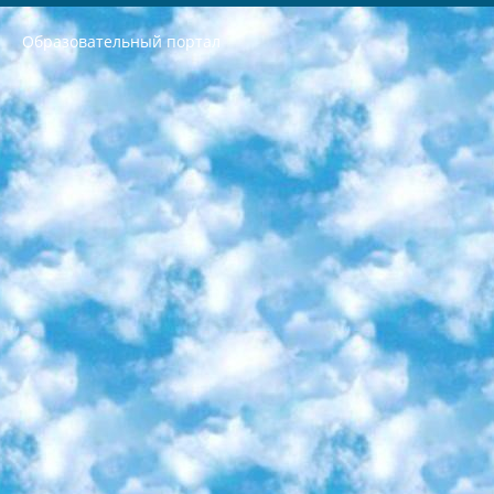
Образовательный портал
РЕСПУБЛИКА УЗБЕКИСТАН МИНИСТРЕРСТВО ДОШКОЛЬНОГО И ШКОЛЬНОГО ОБРАЗОВАНИЯ КОМАНДА в общеобразовательных учреждениях в 2023-2024 учебном году организация и проведение итоговой государственной аттестации обучающихся о Министра дошкольного и школьного образования Республики Узбекистан от 4 марта 2008 года (постановлением Минюста от 20 марта 2008 года № 1778 государственной регистрации) «Итоговое состояние учащихся общего среднего образования на основании положения об утверждении положения об аттестации общего среднего образования выпускной экзамен студентов в образовательных учреждениях в 2023-2024 учебном году В целях организации и прохождения аттестации приказываю: 1. Следующее: перечень предметов, по которым будет проводиться итоговая государственная аттестация и экзамен формы перевода согласно приложению 1; сертификаты международного образца, оценивающие уровень владения иностранными языками перечень согласно приложению 2; 2. Педагогический при специализированных образовательных учреждениях. научно-практический центр квалификации и международной оценки (Д.Давидова) 2024 г. До 25 марта: задания по предметам, по которым будет проводиться итоговая аттестация разработка и утверждение технических условий; итоговая аттестация на основании разработанного предметного задания разработка вопросов по предметам (устно и письменно), экзамен передача; общеобразовательные средние школы и специальные учебные заведения учащиеся выпускных классов школ и интернатов в агентской системе подготовка базы данных экзаменационных материалов и критериев оценки; перевод базы экзаменационных материалов на все языки обучения подать в Республиканский образовательный центр для изготовления; варианты экзаменов на основе разработанных контрольных материалов пусть будут поставлены задачи формирования. 3. Республиканский образовательный центр (Ш.Худайкулов) до 5 апреля 2024 года. до: база данных предоставленных экзаменационных материалов на все языки обучения перевод и экспертиза; для слепых, слабовидящих, глухих, слабослышащих и умственно отсталых детей учащиеся выпускных классов специализированных школ и школ-интернатов база данных экзаменационных материалов на всех преподаваемых языках подготовка критериев оценки; специализированные школы для умственно отсталых детей и технологии для учащихся выпускных классов школ-интернатов разработка соответствующих рекомендаций и критериев проведения ЕГЭ по естествознанию давать задания. 4. Педагогический при специализированных образовательных учреждениях. Научно-практический центр навыков и международной оценки (Д.Давидова), Республика образовательный центр (Худайкулов Ш.) итоговый государственный аттестационный экзамен ориентирован на творческое и логическое мышление при подготовке базы материалов учитывать введение заданий. 5. Следует отметить, что: сертификат государственного образца о знании общеобразовательного предмета и как минимум национальный уровень B1 по предметам на иностранных языках, указанным в Приложении 2. или международно признанный сертификат эквивалентного уровня студенты, изучающие определенный предмет, освобождаются от экзамена; по соответствующим предметам запланирована итоговая государственная аттестация за день до дня, путем жеребьевки Рабочей группой (в письменной форме по предметам, проводимым в форме) из числа сформированных вариантов выбрано 2 варианта; 2 выбранных варианта экзамена анонсированы на официальном сайте министерства и все выпускники по всей стране на основе этих вариантов проводит итоговую государственную аттестацию. 6. Государственное образование учащихся средних общеобразовательных учреждений. знания в соответствии с квалификационными требованиями, которые необходимо приобрести на основании стандартов итоговый (выпускной) контроль для 9 и 11 классов в целях тестирования Экзамены (далее – экзамены) состоят из предметов, перечисленных в приложении 1. будет сделано. 7. Экзамены пройдут с 26 мая по 15 июня 2024 г. (кроме науки физического воспитания). 8. Физическая для учащихся 9 классов общесредних образовательных учреждений. Экзамены по предмету «Образование, квалификация медицина» 1-6 мая 2024 года. сотрудники перевести под присмотр (с отклонениями в физическом или умственном развитии) специализированная школа для детей, школы-интернаты и со сколиозом школы-интернаты санаторного типа для больных детей исключены). 9. Он был слепым, слабовидящим и имел нарушения опорно-двигательного аппарата. экзамены в специализированных школах и интернатах для детей должны проводиться исходя из требований, предъявляемых к общеобразовательным учреждениям (физкультура кроме науки). 10. Специализированная школа для глухих и слабослышащих детей. и экзамены в интернатах и быть реализован в виде письменного теста по математике. 11. Специальность для умственно отсталых детей. Для 9 класса Родной язык и литературное письмо Государственный язык (язык обучения – узбекский). для неклассов) написано Математическое письмо Письменная/устная история Узбекистана Физическое воспитание практично Итоговый контроль Для 11 класса Написание родного языка и литературы (эссе) Математическое письмо Узбекский язык (обучение на узбекском языке) не посещающее общее среднее образование для учреждений)/Образовательное учреждение выбор письменный и устный Иностранный язык письменный/устный Письменная/устная история Узбекистана *По выбору студента:  Химия  Физика  Основы государственного права  География 10 бесплатных образовательных ресурсов - Мы составили подборку онлайн-проектов с интерактивными упражнениями, видеолекциями и статьями. Они помогут вам обрести новые и освежить старые знания бесплатно. 1. «ИНТУИТ» Старейшая образовательная площадка Рунета. Здесь вы найдёте сотни текстовых и видеокурсов на десятки различных тем — от программирования до психологии. Многие курсы подготовлены российскими университетами и крупными международными компаниями вроде Intel и Microsoft. Самостоятельное обучение бесплатное, но желающие могут оплатить услуги персональных наставников. 2. «Смартия» знакомит с актуальными профессиями и подсказывает, как им обучаться. Выбрав заинтересовавшую вас специальность — SMM-специалист, фотограф, веб-дизайнер или другую, — увидите список необходимых для неё умений. Чтобы вы могли освоить их самостоятельно, для каждого умения площадка отображает подборку ссылок на учебные материалы. Хотя «Смартия» ориентируется на русскоязычную аудиторию, часть контента всё же доступна только на английском. 3. «Лекторий Физтеха» Проект Московского физико-технического института (Физтеха). С его помощью вы можете смотреть онлайн серии лекций, записанные на видео в этом вузе. В числе доступных предметов — физика, биология, химия, информационные технологии и другие. К некоторым лекциям администрация ресурса прилагает готовые конспекты, которые можно скачивать в PDF-формате. 4. ITMOcourses Онлайн-площадка Санкт-Петербургского национального исследовательского университета информационных технологий, механики и оптики (ИТМО). Ресурс предоставляет свободный доступ к курсам, разработанным в этом вузе. Каталог материалов разбит на четыре категории: «Оптические системы и технологии», «Приборостроение и робототехника», «Информационные технологии» и «Биотехнологии». Курсы состоят из видеолекций, интерактивных демонстраций и заданий. 5. «КиберЛенинка» Электронная научная библиотека открытого доступа. Каталог площадки регулярно обрастает текстами статей из различных научных изданий. Сгруппированные по журналам и рубрикам публикации можно читать онлайн или скачивать целиком в PDF-формате. Проект нацелен на популяризацию науки за счёт открытого доступа к качественной информации. 6. «ПостНаука» На этом ресурсе публикуют подборки видеолекций, составленные экспертами из разных отраслей и объединённые общими темами. Среди них, к примеру, есть серии «Биоинформатика и геномика», «Культура средневековой Скандинавии» и Cinema Studies о теории кино. Каждая подборка лекций — логически связанная история, рассказанная экспертом от первого лица. Кроме того, на сайте появляются научно-образовательные статьи и тесты на разные темы. 7. «Newочём» Команда проекта «Newочём» отбирает самые интересные тексты из англоязычных СМИ и переводит те из них, за которые голосуют участники сообщества «ВКонтакте». По большей части это научно-популярные статьи. Редакторы придумывают лишь заголовки, в остальном содержание переводов соответствует оригиналам. Полные тексты можно читать прямо в социальной сети. 8. InternetUrok Онлайн-база материалов по основным дисциплинам школьной программы. Информация на сайте структурирована по классам, предметам и темам (урокам). Каждый урок состоит из видеолекций и конспектов. Есть также интерактивные тренажёры и тесты для закрепления пройденного материала. Даже если вы давно окончили школу, возможность повторить программу старших классов всегда может пригодиться. 9. Edutainme Ещё один ресурс об образовании. В отличие от Newtonew, как мне кажется, Edutainme больше ориентируется на представителей индустрии: педагогов, предпринимателей, разработчиков образовательных проектов. Но и любой, кто просто стремится к саморазвитию, найдёт на сайте много полезного и интересного для себя. Например, информацию о новых курсах и образовательных сервисах. 10. Newtonew Онлайн-медиа об образовании и обучении в широком смысле. Авторы Newtonew пишут об инструментах, заведениях, тактиках и стратегиях, которые помогают учить других и получать новые знания самостоятельно. На этой площадке вы найдёте новости, обзоры, аналитические мат