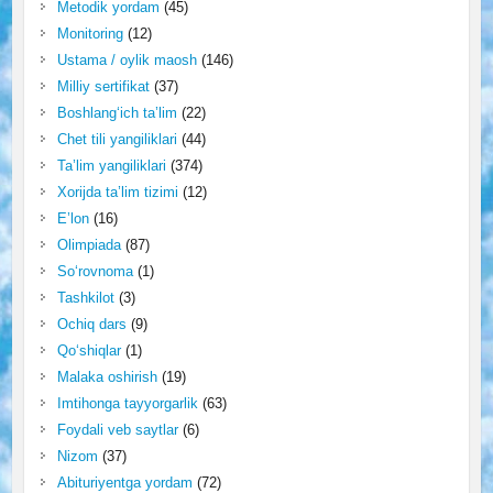
Metodik yordam
(45)
Monitoring
(12)
Ustama / oylik maosh
(146)
Milliy sertifikat
(37)
Boshlang‘ich ta’lim
(22)
Chet tili yangiliklari
(44)
Ta’lim yangiliklari
(374)
Xorijda ta’lim tizimi
(12)
E’lon
(16)
Olimpiada
(87)
So‘rovnoma
(1)
Tashkilot
(3)
Ochiq dars
(9)
Qo‘shiqlar
(1)
Malaka oshirish
(19)
Imtihonga tayyorgarlik
(63)
Foydali veb saytlar
(6)
Nizom
(37)
Abituriyentga yordam
(72)