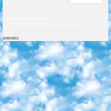
© Все права защищены
РЕСПУБЛИКА УЗБЕКИСТАН МИНИСТРЕРСТВО ДОШКОЛЬНОГО И ШКОЛЬНОГО ОБРАЗОВАНИЯ КОМАНДА в общеобразовательных учреждениях в 2023-2024 учебном году организация и проведение итоговой государственной аттестации обучающихся о Министра дошкольного и школьного образования Республики Узбекистан от 4 марта 2008 года (постановлением Минюста от 20 марта 2008 года № 1778 государственной регистрации) «Итоговое состояние учащихся общего среднего образования на основании положения об утверждении положения об аттестации общего среднего образования выпускной экзамен студентов в образовательных учреждениях в 2023-2024 учебном году В целях организации и прохождения аттестации приказываю: 1. Следующее: перечень предметов, по которым будет проводиться итоговая государственная аттестация и экзамен формы перевода согласно приложению 1; сертификаты международного образца, оценивающие уровень владения иностранными языками перечень согласно приложению 2; 2. Педагогический при специализированных образовательных учреждениях. научно-практический центр квалификации и международной оценки (Д.Давидова) 2024 г. До 25 марта: задания по предметам, по которым будет проводиться итоговая аттестация разработка и утверждение технических условий; итоговая аттестация на основании разработанного предметного задания разработка вопросов по предметам (устно и письменно), экзамен передача; общеобразовательные средние школы и специальные учебные заведения учащиеся выпускных классов школ и интернатов в агентской системе подготовка базы данных экзаменационных материалов и критериев оценки; перевод базы экзаменационных материалов на все языки обучения подать в Республиканский образовательный центр для изготовления; варианты экзаменов на основе разработанных контрольных материалов пусть будут поставлены задачи формирования. 3. Республиканский образовательный центр (Ш.Худайкулов) до 5 апреля 2024 года. до: база данных предоставленных экзаменационных материалов на все языки обучения перевод и экспертиза; для слепых, слабовидящих, глухих, слабослышащих и умственно отсталых детей учащиеся выпускных классов специализированных школ и школ-интернатов база данных экзаменационных материалов на всех преподаваемых языках подготовка критериев оценки; специализированные школы для умственно отсталых детей и технологии для учащихся выпускных классов школ-интернатов разработка соответствующих рекомендаций и критериев проведения ЕГЭ по естествознанию давать задания. 4. Педагогический при специализированных образовательных учреждениях. Научно-практический центр навыков и международной оценки (Д.Давидова), Республика образовательный центр (Худайкулов Ш.) итоговый государственный аттестационный экзамен ориентирован на творческое и логическое мышление при подготовке базы материалов учитывать введение заданий. 5. Следует отметить, что: сертификат государственного образца о знании общеобразовательного предмета и как минимум национальный уровень B1 по предметам на иностранных языках, указанным в Приложении 2. или международно признанный сертификат эквивалентного уровня студенты, изучающие определенный предмет, освобождаются от экзамена; по соответствующим предметам запланирована итоговая государственная аттестация за день до дня, путем жеребьевки Рабочей группой (в письменной форме по предметам, проводимым в форме) из числа сформированных вариантов выбрано 2 варианта; 2 выбранных варианта экзамена анонсированы на официальном сайте министерства и все выпускники по всей стране на основе этих вариантов проводит итоговую государственную аттестацию. 6. Государственное образование учащихся средних общеобразовательных учреждений. знания в соответствии с квалификационными требованиями, которые необходимо приобрести на основании стандартов итоговый (выпускной) контроль для 9 и 11 классов в целях тестирования Экзамены (далее – экзамены) состоят из предметов, перечисленных в приложении 1. будет сделано. 7. Экзамены пройдут с 26 мая по 15 июня 2024 г. (кроме науки физического воспитания). 8. Физическая для учащихся 9 классов общесредних образовательных учреждений. Экзамены по предмету «Образование, квалификация медицина» 1-6 мая 2024 года. сотрудники перевести под присмотр (с отклонениями в физическом или умственном развитии) специализированная школа для детей, школы-интернаты и со сколиозом школы-интернаты санаторного типа для больных детей исключены). 9. Он был слепым, слабовидящим и имел нарушения опорно-двигательного аппарата. экзамены в специализированных школах и интернатах для детей должны проводиться исходя из требований, предъявляемых к общеобразовательным учреждениям (физкультура кроме науки). 10. Специализированная школа для глухих и слабослышащих детей. и экзамены в интернатах и быть реализован в виде письменного теста по математике. 11. Специальность для умственно отсталых детей. Для 9 класса Родной язык и литературное письмо Государственный язык (язык обучения – узбекский). для неклассов) написано Математическое письмо Письменная/устная история Узбекистана Физическое воспитание практично Итоговый контроль Для 11 класса Написание родного языка и литературы (эссе) Математическое письмо Узбекский язык (обучение на узбекском языке) не посещающее общее среднее образование для учреждений)/Образовательное учреждение выбор письменный и устный Иностранный язык письменный/устный Письменная/устная история Узбекистана *По выбору студента:  Химия  Физика  Основы государственного права  География 10 бесплатных образовательных ресурсов - Мы составили подборку онлайн-проектов с интерактивными упражнениями, видеолекциями и статьями. Они помогут вам обрести новые и освежить старые знания бесплатно. 1. «ИНТУИТ» Старейшая образовательная площадка Рунета. Здесь вы найдёте сотни текстовых и видеокурсов на десятки различных тем — от программирования до психологии. Многие курсы подготовлены российскими университетами и крупными международными компаниями вроде Intel и Microsoft. Самостоятельное обучение бесплатное, но желающие могут оплатить услуги персональных наставников. 2. «Смартия» знакомит с актуальными профессиями и подсказывает, как им обучаться. Выбрав заинтересовавшую вас специальность — SMM-специалист, фотограф, веб-дизайнер или другую, — увидите список необходимых для неё умений. Чтобы вы могли освоить их самостоятельно, для каждого умения площадка отображает подборку ссылок на учебные материалы. Хотя «Смартия» ориентируется на русскоязычную аудиторию, часть контента всё же доступна только на английском. 3. «Лекторий Физтеха» Проект Московского физико-технического института (Физтеха). С его помощью вы можете смотреть онлайн серии лекций, записанные на видео в этом вузе. В числе доступных предметов — физика, биология, химия, информационные технологии и другие. К некоторым лекциям администрация ресурса прилагает готовые конспекты, которые можно скачивать в PDF-формате. 4. ITMOcourses Онлайн-площадка Санкт-Петербургского национального исследовательского университета информационных технологий, механики и оптики (ИТМО). Ресурс предоставляет свободный доступ к курсам, разработанным в этом вузе. Каталог материалов разбит на четыре категории: «Оптические системы и технологии», «Приборостроение и робототехника», «Информационные технологии» и «Биотехнологии». Курсы состоят из видеолекций, интерактивных демонстраций и заданий. 5. «КиберЛенинка» Электронная научная библиотека открытого доступа. Каталог площадки регулярно обрастает текстами статей из различных научных изданий. Сгруппированные по журналам и рубрикам публикации можно читать онлайн или скачивать целиком в PDF-формате. Проект нацелен на популяризацию науки за счёт открытого доступа к качественной информации. 6. «ПостНаука» На этом ресурсе публикуют подборки видеолекций, составленные экспертами из разных отраслей и объединённые общими темами. Среди них, к примеру, есть серии «Биоинформатика и геномика», «Культура средневековой Скандинавии» и Cinema Studies о теории кино. Каждая подборка лекций — логически связанная история, рассказанная экспертом от первого лица. Кроме того, на сайте появляются научно-образовательные статьи и тесты на разные темы. 7. «Newочём» Команда проекта «Newочём» отбирает самые интересные тексты из англоязычных СМИ и переводит те из них, за которые голосуют участники сообщества «ВКонтакте». По большей части это научно-популярные статьи. Редакторы придумывают лишь заголовки, в остальном содержание переводов соответствует оригиналам. Полные тексты можно читать прямо в социальной сети. 8. InternetUrok Онлайн-база материалов по основным дисциплинам школьной программы. Информация на сайте структурирована по классам, предметам и темам (урокам). Каждый урок состоит из видеолекций и конспектов. Есть также интерактивные тренажёры и тесты для закрепления пройденного материала. Даже если вы давно окончили школу, возможность повторить программу старших классов всегда может пригодиться. 9. Edutainme Ещё один ресурс об образовании. В отличие от Newtonew, как мне кажется, Edutainme больше ориентируется на представителей индустрии: педагогов, предпринимателей, разработчиков образовательных проектов. Но и любой, кто просто стремится к саморазвитию, найдёт на сайте много полезного и интересного для себя. Например, информацию о новых курсах и образовательных сервисах. 10. Newtonew Онлайн-медиа об образовании и обучении в широком смысле. Авторы Newtonew пишут об инструментах, заведениях, тактиках и стратегиях, которые помогают учить других и получать новые знания самостоятельно. На этой площадке вы найдёте новости, обзоры, аналитические мате
55863853