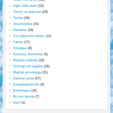
Ingliz tilida matn
(10)
Termin va atamalar
(19)
Testlar
(44)
Universitetlar
(15)
Darsliklar
(18)
Yil o‘qituvchisi tanlovi
(11)
Faktlar
(17)
Filologiya
(9)
Kimyoviy elementlar
(5)
Mahorat maktabi
(18)
Ta’limga oid hujjatlar
(26)
Maktab psixologiga
(11)
Elektron jurnal
(57)
Energotejamkorlik
(4)
Etimologiya
(16)
Bu kun tarixda
(7)
Hazil
(1)