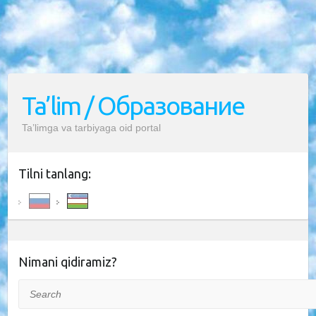
Ta’lim / Образование
Ta’limga va tarbiyaga oid portal
Tilni tanlang:
Nimani qidiramiz?
Search