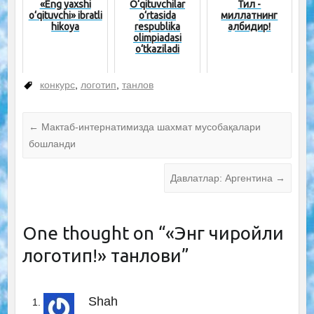
«Eng yaxshi
O‘qituvchilar
Тил -
o‘qituvchi» ibratli
o‘rtasida
миллатнинг
hikoya
respublika
қалбидир!
olimpiadasi
o‘tkaziladi
конкурс
,
логотип
,
танлов
←
Мактаб-интернатимизда шахмат мусобақалари
бошланди
Давлатлар: Аргентина
→
One thought on “
«Энг чиройли
логотип!» танлови
”
Shah