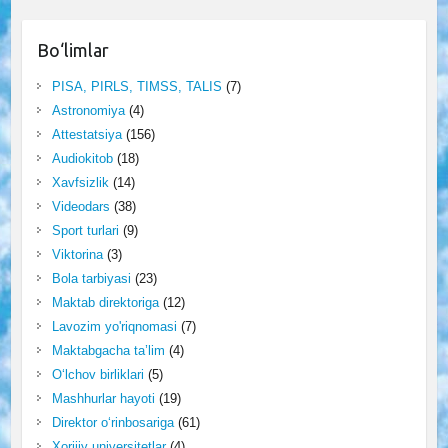
Bo‘limlar
PISA, PIRLS, TIMSS, TALIS
(7)
Astronomiya
(4)
Attestatsiya
(156)
Audiokitob
(18)
Xavfsizlik
(14)
Videodars
(38)
Sport turlari
(9)
Viktorina
(3)
Bola tarbiyasi
(23)
Maktab direktoriga
(12)
Lavozim yo'riqnomasi
(7)
Maktabgacha ta’lim
(4)
O‘lchov birliklari
(5)
Mashhurlar hayoti
(19)
Direktor o‘rinbosariga
(61)
Xorijiy universitetlar
(4)