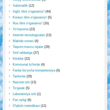
Salomatlik
(12)
Ingliz tilini o‘rganamiz!
(44)
Koreys tilini o‘rganamiz!
(5)
Rus tilini o‘rganamiz!
(16)
Yo‘riqnoma
(23)
Internet texnologiyalari
(13)
Maktab xonasi
(4)
Taqvim-mavzu rejalar
(29)
Sinf rahbariga
(37)
Kitoblar
(22)
Kommunal to‘lovlar
(4)
Fanlar bo‘yicha kompetensiya
(6)
Tanlovlar
(28)
Nazorat ishi
(13)
To‘garak
(5)
Laboratoriya ishi
(1)
Fan oyligi
(6)
O'qitish metodikasi
(12)