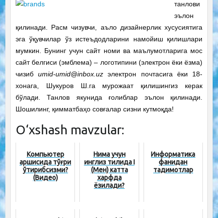
танлови
эълон
қилинади. Расм чизувчи, аъло дизайнерлик хусусиятига
эга ўқувчилар ўз истеъдодларини намойиш қилишлари
мумкин.
Бунинг учун сайт номи ва маълумотларига мос
сайт белгиси (эмблема) – логотипини (электрон ёки ёзма)
чизиб
umid-umid@inbox.uz
электрон почтасига ёки 18-
хонага, Шукуров Ш.га мурожаат қилишингиз керак
бўлади. Танлов якунида ғолиблар эълон қилинади.
Шошилинг, қимматбаҳо совғалар сизни кутмоқда!
O‘xshash mavzular:
Компьютер
Нима учун
Информатика
қаршисида тўғри
инглиз тилида I
фанидан
ўтирибсизми?
(Мен) катта
тақдимотлар
(Видео)
харфда
ёзилади?