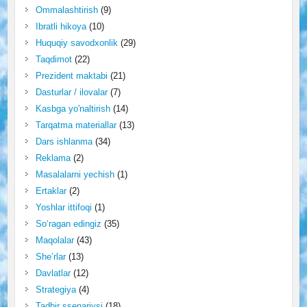
Ommalashtirish
(9)
Ibratli hikoya
(10)
Huquqiy savodxonlik
(29)
Taqdimot
(22)
Prezident maktabi
(21)
Dasturlar / ilovalar
(7)
Kasbga yo'naltirish
(14)
Tarqatma materiallar
(13)
Dars ishlanma
(34)
Reklama
(2)
Masalalarni yechish
(1)
Ertaklar
(2)
Yoshlar ittifoqi
(1)
So‘ragan edingiz
(35)
Maqolalar
(43)
She’rlar
(13)
Davlatlar
(12)
Strategiya
(4)
Tadbir ssenariysi
(18)