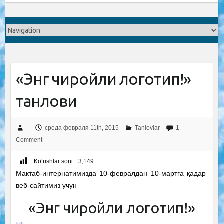
«Энг чиройли логотип!»
танлови
среда февраля 11th, 2015
Tanlovlar
1
Comment
Ko‘rishlar soni
3,149
Мактаб-интернатимизда 10-февралдан 10-мартга қадар
веб-сайтимиз учун
«Энг чиройли логотип!»