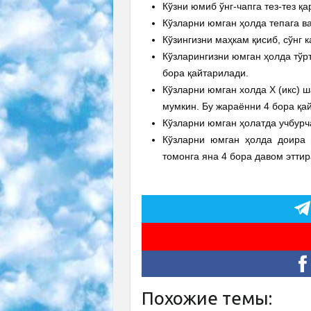
Кўзни юмиб ўнг-чапга тез-тез қа
Кўзларни юмган ҳолда тепага ва
Кўзингизни маҳкам қисиб, сўнг к
Кўзларингизни юмган ҳолда тўр
бора қайтарилади.
Кўзларни юмган холда Х (икс) 
мумкин. Бу жараённи 4 бора қа
Кўзларни юмган ҳолатда учбурча
Кўзларни юмган ҳолда доира 
томонга яна 4 бора давом эттир
Похожие темы: