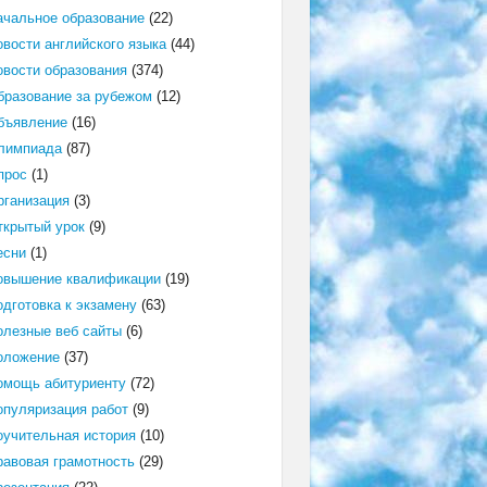
ачальное образование
(22)
овости английского языка
(44)
овости образования
(374)
бразование за рубежом
(12)
бъявление
(16)
лимпиада
(87)
прос
(1)
рганизация
(3)
ткрытый урок
(9)
есни
(1)
овышение квалификации
(19)
одготовка к экзамену
(63)
олезные веб сайты
(6)
оложение
(37)
омощь абитуриенту
(72)
опуляризация работ
(9)
оучительная история
(10)
равовая грамотность
(29)