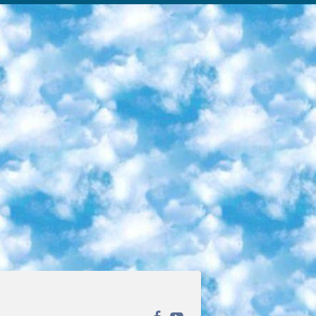
ека открытого доступа. Каталог площадки регулярно обрастает текстами статей из различных научных изданий. Сгруппированные по журналам и рубрикам публикации можно читать онлайн или скачивать целиком в PDF-формате. Проект нацелен на популяризацию науки за счёт открытого доступа к качественной информации. 6. «ПостНаука» На этом ресурсе публикуют подборки видеолекций, составленные экспертами из разных отраслей и объединённые общими темами. Среди них, к примеру, есть серии «Биоинформатика и геномика», «Культура средневековой Скандинавии» и Cinema Studies о теории кино. Каждая подборка лекций — логически связанная история, рассказанная экспертом от первого лица. Кроме того, на сайте появляются научно-образовательные статьи и тесты на разные темы. 7. «Newочём» Команда проекта «Newочём» отбирает самые интересные тексты из англоязычных СМИ и переводит те из них, за которые голосуют участники сообщества «ВКонтакте». По большей части это научно-популярные статьи. Редакторы придумывают лишь заголовки, в остальном содержание переводов соответствует оригиналам. Полные тексты можно читать прямо в социальной сети. 8. InternetUrok Онлайн-база материалов по основным дисциплинам школьной программы. Информация на сайте структурирована по классам, предметам и темам (урокам). Каждый урок состоит из видеолекций и конспектов. Есть также интерактивные тренажёры и тесты для закрепления пройденного материала. Даже если вы давно окончили школу, возможность повторить программу старших классов всегда может пригодиться. 9. Edutainme Ещё один ресурс об образовании. В отличие от Newtonew, как мне кажется, Edutainme больше ориентируется на представителей индустрии: педагогов, предпринимателей, разработчиков образовательных проектов. Но и любой, кто просто стремится к саморазвитию, найдёт на сайте много полезного и интересного для себя. Например, информацию о новых курсах и образовательных сервисах. 10. Newtonew Онлайн-медиа об образовании и обучении в широком смысле. Авторы Newtonew пишут об инструментах, заведениях, тактиках и стратегиях, которые помогают учить других и получать новые знания самостоятельно. На этой площадке вы найдёте новости, обзоры, аналитические мат