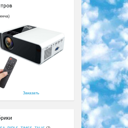
нтров
екча)
Заказать
брики