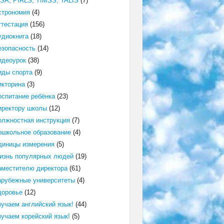
ISA, PIRLS, TIMSS, TALIS
(7)
строномия
(4)
ттестация
(156)
удиокнига
(18)
езопасность
(14)
идеоурок
(38)
иды спорта
(9)
икторина
(3)
оспитание ребёнка
(23)
иректору школы
(12)
олжностная инструкция
(7)
ошкольное образование
(4)
диницы измерения
(5)
изнь популярных людей
(19)
аместителю директора
(61)
арубежные университеты
(4)
доровье
(12)
зучаем английский язык!
(44)
зучаем корейский язык!
(5)