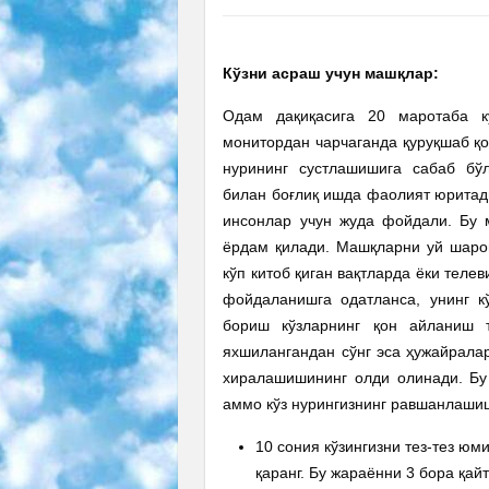
Кўзни асраш учун машқлар:
Одам дақиқасига 20 маротаба к
монитордан чарчаганда қуруқшаб қо
нурининг сустлашишига сабаб бў
билан боғлиқ ишда фаолият юритади
инсонлар учун жуда фойдали. Бу 
ёрдам қилади. Машқларни уй шаро
кўп китоб қиган вақтларда ёки теле
фойдаланишга одатланса, унинг к
бориш кўзларнинг қон айланиш 
яхшилангандан сўнг эса ҳужайрала
хиралашишининг олди олинади. Бу 
аммо кўз нурингизнинг равшанлашиш
10 сония кўзингизни тез-тез юм
қаранг. Бу жараённи 3 бора қайт