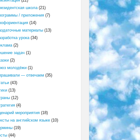
резентация
(22)
резидентская школа
(21)
рограммы / приложения
(7)
рофориентация
(14)
аздаточные материалы
(13)
азработка урока
(34)
еклама
(2)
ешение задач
(1)
казки
(2)
оюз молодёжи
(1)
прашивали — отвечаем
(35)
татьи
(43)
тихи
(13)
траны
(12)
тратегия
(4)
ценарий мероприятия
(18)
ексты на английском языке
(10)
ермины
(19)
есты
(44)