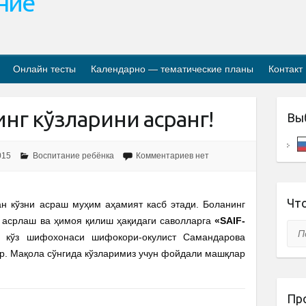
ание
Онлайн тесты
Календарно — тематические планы
Контакт
нг кўзларини асранг!
Вы
015
Воспитание ребёнка
Комментариев нет
Что
н кўзни асраш муҳим аҳамият касб этади. Боланинг
 асрлаш ва ҳимоя қилиш ҳақидаги саволларга
«SAIF-
Пои
ўз шифохонаси шифокори-окулист Самандарова
. Мақола сўнгида кўзларимиз учун фойдали машқлар
Пр