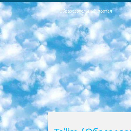
Образовательный портал
РЕСПУБЛИКА УЗБЕКИСТАН МИНИСТРЕРСТВО ДОШКОЛЬНОГО И ШКОЛЬНОГО ОБРАЗОВАНИЯ КОМАНДА в общеобразовательных учреждениях в 2023-2024 учебном году организация и проведение итоговой государственной аттестации обучающихся о Министра дошкольного и школьного образования Республики Узбекистан от 4 марта 2008 года (постановлением Минюста от 20 марта 2008 года № 1778 государственной регистрации) «Итоговое состояние учащихся общего среднего образования на основании положения об утверждении положения об аттестации общего среднего образования выпускной экзамен студентов в образовательных учреждениях в 2023-2024 учебном году В целях организации и прохождения аттестации приказываю: 1. Следующее: перечень предметов, по которым будет проводиться итоговая государственная аттестация и экзамен формы перевода согласно приложению 1; сертификаты международного образца, оценивающие уровень владения иностранными языками перечень согласно приложению 2; 2. Педагогический при специализированных образовательных учреждениях. научно-практический центр квалификации и международной оценки (Д.Давидова) 2024 г. До 25 марта: задания по предметам, по которым будет проводиться итоговая аттестация разработка и утверждение технических условий; итоговая аттестация на основании разработанного предметного задания разработка вопросов по предметам (устно и письменно), экзамен передача; общеобразовательные средние школы и специальные учебные заведения учащиеся выпускных классов школ и интернатов в агентской системе подготовка базы данных экзаменационных материалов и критериев оценки; перевод базы экзаменационных материалов на все языки обучения подать в Республиканский образовательный центр для изготовления; варианты экзаменов на основе разработанных контрольных материалов пусть будут поставлены задачи формирования. 3. Республиканский образовательный центр (Ш.Худайкулов) до 5 апреля 2024 года. до: база данных предоставленных экзаменационных материалов на все языки обучения перевод и экспертиза; для слепых, слабовидящих, глухих, слабослышащих и умственно отсталых детей учащиеся выпускных классов специализированных школ и школ-интернатов база данных экзаменационных материалов на всех преподаваемых языках подготовка критериев оценки; специализированные школы для умственно отсталых детей и технологии для учащихся выпускных классов школ-интернатов разработка соответствующих рекомендаций и критериев проведения ЕГЭ по естествознанию давать задания. 4. Педагогический при специализированных образовательных учреждениях. Научно-практический центр навыков и международной оценки (Д.Давидова), Республи