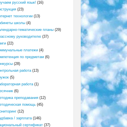
зучаем русский язык!
(16)
нструкция
(23)
нтернет технологии
(13)
абинеты школы
(4)
алендарно-тематические планы
(29)
лассному руководителю
(37)
ниги
(22)
оммунальные платежи
(4)
омпетенция по предметам
(6)
онкурсы
(28)
онтрольная работа
(13)
ружок
(5)
абораторная работа
(1)
есячник
(6)
етодика преподавания
(12)
етодическая помощь
(45)
ониторинг
(12)
адбавка / зарплата
(146)
ациональный сертификат
(37)