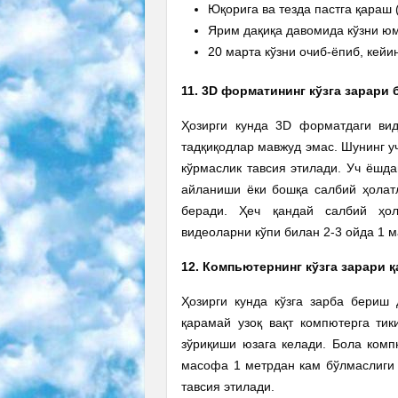
Юқорига ва тезда пастга қараш 
Ярим дақиқа давомида кўзни ю
20 марта кўзни очиб-ёпиб, кейи
11. 3D форматининг кўзга зарари
Ҳозирги кунда 3D форматдаги вид
тадқиқодлар мавжуд эмас. Шунинг у
кўрмаслик тавсия этилади. Уч ёшд
айланиши ёки бошқа салбий ҳолатл
беради. Ҳеч қандай салбий ҳол
видеоларни кўпи билан 2-3 ойда 1 
12. Компьютернинг кўзга зарари 
Ҳозирги кунда кўзга зарба бериш
қарамай узоқ вақт компютерга ти
зўриқиши юзага келади. Бола комп
масофа 1 метрдан кам бўлмаслиги 
тавсия этилади.