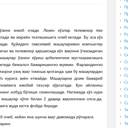
П
П
П
П
Р
ўзини юмиб очади. Лекин кўзлар телевизор ёки
Р
лади ва жараён тезлашишига олиб келади. Бу эса кўз
Р
лади. Қуйидаги тавсиявий машқларимиз компьютер
Р
ган ва телевизор қаршисида кўп вақтини ўтказадиган
С
машқлар ўзнинг кўриш қобилиятини мустаҳкамлашга
С
итида бемалол бажаришингиз мумкин. Фарзандингиз
С
визорни узоқ вақт томоша қилганда ҳам бу машқлардан
С
ўз нурига зиён етмайди. Машқларни доим бажариб
С
тизимига ижобий таъсир кўрсатади. Қон айланиш
С
рнинг нобуд бўлиши секинлашади. Натижада кўз нури
С
машқлар кўпи билан 2 дақиқа вақтингизни олса-да,
С
ига жуда катта фойда беради.
Т
иб очиб, кейин яна шунча вақт давомида рўпарага
Т
аринг.
Т