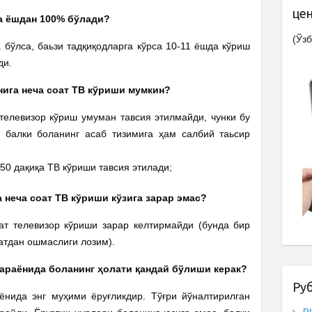
це
ча ёшдан 100% бўлади?
(Ўзб
 бўлса, баьзи тадқиқодларга кўрса 10-11 ёшда кўриш
ди.
унига неча соат ТВ кўриши мумкин?
телевизор кўриш умуман тавсия этилмайди, чунки бу
а балки боланинг асаб тизимига ҳам салбий таьсир
-50 дақиқа ТВ кўриши тавсия этилади;
а неча соат ТВ кўриши кўзига зарар эмас?
оат телевизор кўриши зарар келтирмайди (бунда бир
атдан ошмаслиги лозим).
жараёнида боланинг ҳолати қандай бўлиши керак?
Ру
ёнида энг муҳими ёруғликдир. Тўғри йўналтирилган