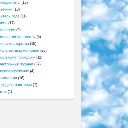
ниверситеты
(15)
чебники
(18)
читель года
(11)
акты
(17)
илология
(9)
имические элементы
(5)
кола мастерства
(18)
кольная документация
(26)
кольному психологу
(11)
лектронный журнал
(57)
нергосбережение
(4)
тимология
(16)
от день в истории
(7)
мор
(1)