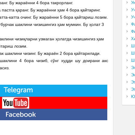
ранг. Бу жараённи 4 бора такрорланг.
У
 пастга қаранг. Бу жараённи ҳам 4 бора қайтаринг.
У
атта-катта очинг. Бу жараённи 5 бора қайтариш лозим.
У
тбурчак шаклини чизишингиз ҳам мумкин. Бу ҳолат 3
Ф
Ф
шаклини чизиқларни узмаган ҳолатда чизишингиз ҳам
Х
йтариш лозим.
Ш
к шаклини чизинг. Бу жараён 2 бора қайтарилади.
Ш
шаклини 4 бора чизиб, сўнг худди шу доирани акс
Ш
асиз.
Э
Э
Э
Эт
Ю