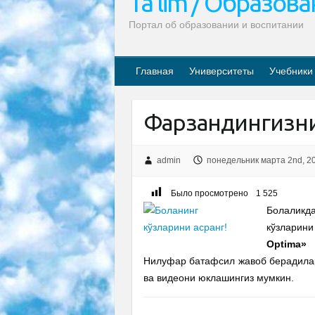
Ta’lim / Образов
Портал об образовании и воспитании
Главная
Университеты
Учебники
Фарзандингизни
admin
понедельник марта 2nd, 2
Было просмотрено
1 525
Болаликда
кўзларини
Optima»
к
Нилуфар батафсил жавоб берадилар
ва видеони юклашингиз мумкин.