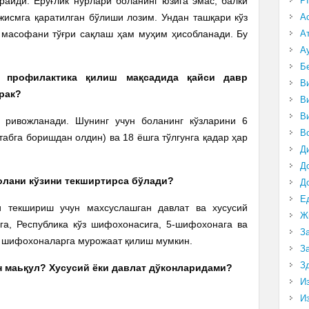
райди. Ёруғлик нурлари боланинг юзига эмас, балки
P
жисмга қаратилган бўлиши лозим. Ундан ташқари кўз
А
 масофани тўғри сақлаш ҳам муҳим ҳисобланади. Бу
А
.
А
Б
и профилактика қилиш мақсадида қайси давр
В
рак?
В
В
 ривожланади. Шунинг учун боланинг кўзларини 6
В
табга боришдан олдин) ва 18 ёшга тўлгунга қадар ҳар
Д
.
Д
болани кўзини текширтирса бўлади?
Д
Е
и текшириш учун махсуслашган давлат ва хусусий
Ж
ига, Республика кўз шифохонасига, 5-шифохонага ва
З
н шифохоналарга мурожаат қилиш мумкин.
З
З
ан маьқул? Хусусий ёки давлат дўконларидами?
И
И