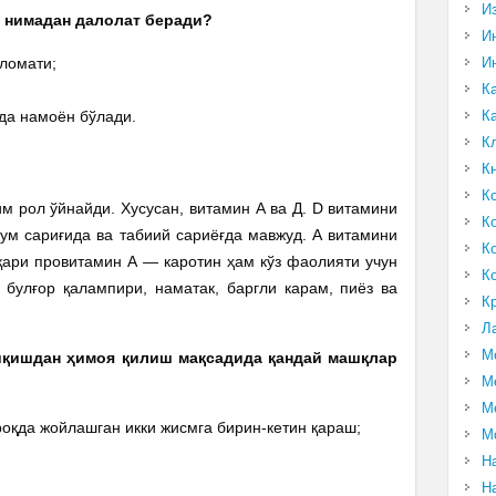
И
ши нимадан далолат беради?
И
ломати;
И
К
да намоён бўлади.
К
К
К
К
м рол ўйнайди. Хусусан, витамин А ва Д. D витамини
К
ухум сариғида ва табиий сариёғда мавжуд. А витамини
К
қари провитамин А — каротин ҳам кўз фаолияти учун
К
 булғор қалампири, наматак, баргли карам, пиёз ва
К
Л
М
риқишдан ҳимоя қилиш мақсадида қандай машқлар
М
М
роқда жойлашган икки жисмга бирин-кетин қараш;
М
;
Н
Н