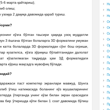
(5-6 марта қайтариш);
Н
миб олиш;
Н
н узоққа 2 дақиқа давомида қараб туриш.
Н
О
 борми?
О
О
еонинг кўзга бўлган таьсири ҳақида узоқ муддатли
О
чун 3 ёшгача бўлган болаларга 3D форматини умуман
О
ан катта болаларда 3D форматидан сўнг бош оғриши,
О
ар кузатилса, кўзга зўриқиш бўлаётганидан далолат
П
ат кўзатилмаган тақдирда ҳам 3Д форматидаги
П
марта кўриш мақсадга мувофиқ бўлади.
П
қандай?
П
П
 даражаси паст компютер экранлари мавжуд. Шунга
П
килиб ўтиш натижасида боланинг кўз мушакларининг
П
ютерда ўтирганда унинг кўзи билан экран орасидаги
П
ва бир ўтиришда кўпи билан 1 соат давомида бўлиш
П