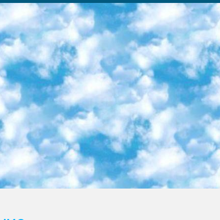
ка образовательный центр (Худайкулов Ш.) итоговый государственный аттестационный экзамен ориентирован на творческое и логическое мышление при подготовке базы материалов учитывать введение заданий. 5. Следует отметить, что: сертификат государственного образца о знании общеобразовательного предмета и как минимум национальный уровень B1 по предметам на иностранных языках, указанным в Приложении 2. или международно признанный сертификат эквивалентного уровня студенты, изучающие определенный предмет, освобождаются от экзамена; по соответствующим предметам запланирована итоговая государственная аттестация за день до дня, путем жеребьевки Рабочей группой (в письменной форме по предметам, проводимым в форме) из числа сформированных вариантов выбрано 2 варианта; 2 выбранных варианта экзамена анонсированы на официальном сайте министерства и все выпускники по всей стране на основе этих вариантов проводит итоговую государственную аттестацию. 6. Государственное образование учащихся средних общеобразовательных учреждений. знания в соответствии с квалификационными требованиями, которые необходимо приобрести на основании стандартов итоговый (выпускной) контроль для 9 и 11 классов в целях тестирования Экзамены (далее – экзамены) состоят из предметов, перечисленных в приложении 1. будет сделано. 7. Экзамены пройдут с 26 мая по 15 июня 2024 г. (кроме науки физического воспитания). 8. Физическая для учащихся 9 классов общесредних образовательных учреждений. Экзамены по предмету «Образование, квалификация медицина» 1-6 мая 2024 года. сотрудники перевести под присмотр (с отклонениями в физическом или умственном развитии) специализированная школа для детей, школы-интернаты и со сколиозом школы-интернаты санаторного типа для больных детей исключены). 9. Он был слепым, слабовидящим и имел нарушения опорно-двигательного аппарата. экзамены в специализированных школах и интернатах для детей должны проводиться исходя из требований, предъявляемых к общеобразовательным учреждениям (физкультура кроме науки). 10. Специализированная школа для глухих и слабослышащих детей. и экзамены в интернатах и быть реализован в виде письменного теста по математике. 11. Специальность для умственно отсталых детей. Для 9 класса Родной язык и литературное письмо Государственный язык (язык обучения – узбекский). для неклассов) написано Математическое письмо Письменная/устная история Узбекистана Физическое воспитание практично Итоговый контроль Для 11 класса Написание родного языка и литературы (эссе) Математическое письмо Узбекский язык (обучение на узбекском языке) не посещающее общее среднее образование для учреждений)/Образовательное учреждение выбор письменный и устный Иностранный язык письменный/устный Письменная/устная история Узбекистана *По выбору студента:  Химия  Физика  Основы государственного права  География 10 бесплатных образовательных ресурсов - Мы составили подборку онлайн-проектов с интерактивными упражнениями, видеолекциями и статьями. Они помогут вам обрести новые и освежить старые знания бесплатно. 1. «ИНТУИТ» Старейшая образовательная площадка Рунета. Здесь вы найдёте сотни текстовых и видеокурсов на десятки различных тем — от программирования до психологии. Многие курсы подготовлены российскими университетами и крупными международными компаниями вроде Intel и Microsoft. Самостоятельное обучение бесплатное, но желающие могут оплатить услуги персональных наставников. 2. «Смартия» знакомит с актуальными профессиями и подсказывает, как им обучаться. Выбрав заинтересовавшую вас специальность — SMM-специалист, фотограф, веб-дизайнер или другую, — увидите список необходимых для неё умений. Чтобы вы могли освоить их самостоятельно, для каждого умения площадка отображает подборку ссылок на учебные материалы. Хотя «Смартия» ориентируется на русскоязычную аудиторию, часть контента всё же доступна только на английском. 3. «Лекторий Физтеха» Проект Московского физико-технического института (Физтеха). С его помощью вы можете смотреть онлайн серии лекций, записанные на видео в этом вузе. В числе доступных предметов — физика, биология, химия, информационные технологии и другие. К некоторым лекциям администрация ресурса прилагает готовые конспекты, которые можно скачивать в PDF-формате. 4. ITMOcourses Онлайн-площадка Санкт-Петербургского национального исследовательского университета информационных технологий, механики и оптики (ИТМО). Ресурс предоставляет свободный доступ к курсам, разработанным в этом вузе. Каталог материалов разбит на четыре категории: «Оптические системы и технологии», «Приборостроение и робототехника», «Информационные технологии» и «Биотехнологии». Курсы состоят из видеолекций, интерактивных демонстраций и заданий. 5. «КиберЛенинка» Электронная научная библиот