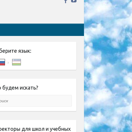
берите язык:
 будем искать?
ск
оекторы для школ и учебных