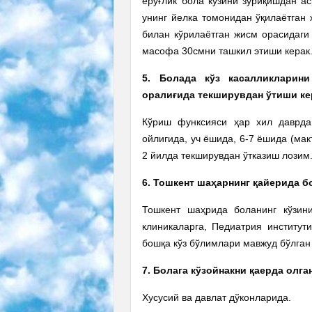
ёруғлик бола кўзини зўриқишдан ас
унинг йелка томонидан ўқилаётган 
билан кўрилаётган жисм орасидаги
масофа 30смни ташкил этиши керак
5. Болада кўз касалликларин
оралиғида текширувдан ўтиши ке
Кўриш функсияси ҳар хил даврда
ойлигида, уч ёшида, 6-7 ёшида (мак
2 йилда текширувдан ўтказиш лозим
6. Тошкент шаҳарнинг қайерида 
Тошкент шаҳрида боланинг кўзин
клиникаларга, Педиатрия институт
бошқа кўз бўлимлари мавжуд бўлга
7. Болага кўзойнакни қаерда олг
Хусусий ва давлат дўконларида.