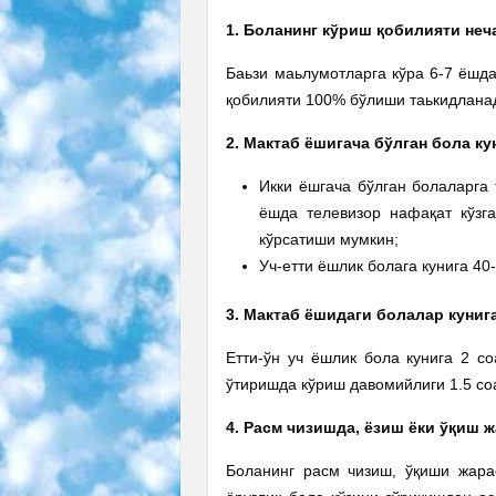
1. Боланинг кўриш қобилияти не
Баьзи маьлумотларга кўра 6-7 ёшда
қобилияти 100% бўлиши таькидлана
2. Мактаб ёшигача бўлган бола к
Икки ёшгача бўлган болаларга 
ёшда телевизор нафақат кўзг
кўрсатиши мумкин;
Уч-етти ёшлик болага кунига 40
3. Мактаб ёшидаги болалар куниг
Етти-ўн уч ёшлик бола кунига 2 с
ўтиришда кўриш давомийлиги 1.5 со
4. Расм чизишда, ёзиш ёки ўқиш 
Боланинг расм чизиш, ўқиши жара