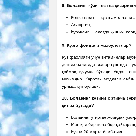
8. Боланинг кўзи тез тез қизари
Конюктивит — кўз шамоллаши а
Аллергия;
Қуруқлик — одатда қиш кунлари
9. Кўзга фойдали маҳсулотлар?
Кўз фаолияти учун витаминлар муҳи
денгиз балиғида, жигар гўштида, т
қаймоқ, тухумда бўлади. Ундан таш
муҳимдир. Каротин моддаси сабзи,
ўрикда кўп бўлади.
10. Боланинг кўзини ортиқча зў
қилса бўлади?
Боланинг ўтирган жойидан узоқ
Машқни бир неча бор қайтариш
Кўзни 20 марта ёпиб-очиш;