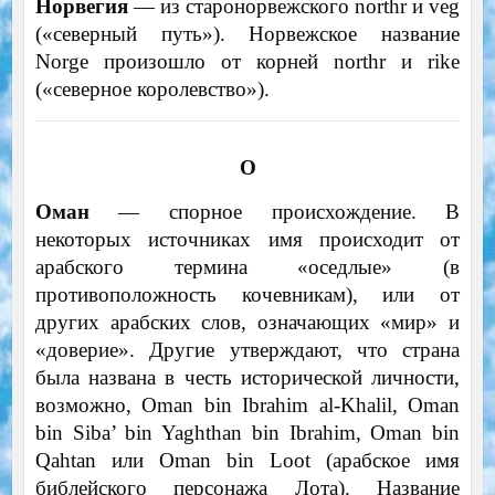
Норвегия
— из старонорвежского northr и veg
(«северный путь»). Норвежское название
Norge произошло от корней northr и rike
(«северное королевство»).
О
Оман
— спорное происхождение. В
некоторых источниках имя происходит от
арабского термина «оседлые» (в
противоположность кочевникам), или от
других арабских слов, означающих «мир» и
«доверие». Другие утверждают, что страна
была названа в честь исторической личности,
возможно, Oman bin Ibrahim al-Khalil, Oman
bin Siba’ bin Yaghthan bin Ibrahim, Oman bin
Qahtan или Oman bin Loot (арабское имя
библейского персонажа Лота). Название