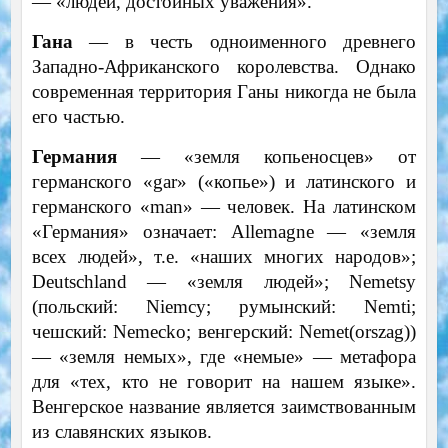
— «людей, достойных уважения».
Гана
— в честь одноименного древнего
Западно-Африканского королевства. Однако
современная территория Ганы никогда не была
его частью.
Германия
— «земля копьеносцев» от
германского «gar» («копье») и латинского и
германского «man» — человек. На латинском
«Германия» означает: Allemagne — «земля
всех людей», т.е. «наших многих народов»;
Deutschland — «земля людей»; Nemetsy
(польский: Niemcy; румынский: Nemti;
чешский: Nemecko; венгерский: Nemet(orszag))
— «земля немых», где «немые» — метафора
для «тех, кто не говорит на нашем языке».
Венгерское название является заимствованным
из славянских языков.