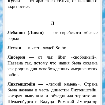
Кувейт
— от арабского «Kuv», означающего
«крепость».
Л
Лебанон (Ливан)
— от еврейского «белые
горы».
Лесото
— в честь людей Sotho.
Либерия
— от лат. liber, «свободный».
Названа так, потому что нация была создана
как родина для освобожденных американских
рабов.
Лихтенштейн
— «легкий камень». Страна
была названа в честь династии Лихтенштейн,
которая выкупила и объединила территории
Шелленбурга и Вадуца. Римский Император