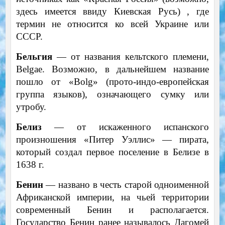
здесь имеется ввиду Киевская Русь) , где
термин не относится ко всей Украине или
СССР.
Бельгия
— от названия кельтского племени,
Belgae. Возможно, в дальнейшем название
пошло от «Bolg» (прото-индо-европейская
группа языков), означающего сумку или
утробу.
Белиз
— от искаженного испанского
произношения «Питер Уэллис» — пирата,
который создал первое поселение в Белизе в
1638 г.
Бенин
— названо в честь старой одноименной
Африканской империи, на чьей территории
современный Бенин и располагается.
Государство Бенин ранее называлось Дагомей