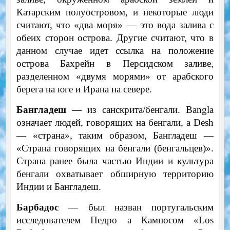
Катарским полуостровом, и некоторые люди
считают, что «два моря» — это вода залива с
обеих сторон острова. Другие считают, что в
данном случае идет ссылка на положение
острова Бахрейн в Персидском заливе,
разделенном «двумя морями» от арабского
берега на юге и Ирана на севере.
Бангладеш
— из санскрита/бенгали. Bangla
означает людей, говорящих на бенгали, а Desh
— «страна», таким образом, Бангладеш —
«Страна говорящих на бенгали (бенгальцев)».
Страна ранее была частью Индии и культура
бенгали охватывает обширную территорию
Индии и Бангладеш.
Барбадос
— был назван португальским
исследователем Педро а Кампосом «Los