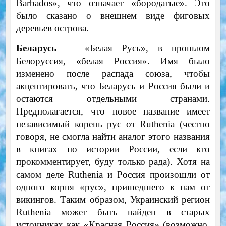
Barbados», что означает «бородатые». Это
было сказано о внешнем виде фиговых
деревьев острова.
Беларусь
— «Белая Русь», в прошлом
Белоруссия, «белая Россия». Имя было
изменено после распада союза, чтобы
акцентировать, что Беларусь и Россия были и
остаются отдельными странами.
Предполагается, что новое название имеет
независимый корень рус от Ruthenia (честно
говоря, не смогла найти аналог этого названия
в книгах по истории России, если кто
прокомментирует, буду только рада). Хотя на
самом деле Ruthenia и Россия произошли от
одного корня «рус», пришедшего к нам от
викингов. Таким образом, Украинский регион
Ruthenia может быть найден в старых
источниках как «Красная Россия» (возможно,