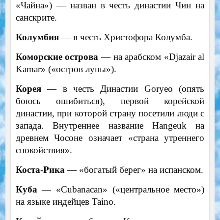
«Чайна») — назван в честь династии Чин на
санскрите.
Колумбия
— в честь Христофора Колумба.
Коморские острова
— на арабском «Djazair al
Kamar» («остров луны»).
Корея
— в честь Династии Goryeo (опять
боюсь ошибиться), первой корейской
династии, при которой страну посетили люди с
запада. Внутреннее название Hangeuk на
древнем Чосоне означает «страна утреннего
спокойствия».
Коста-Рика
— «богатый берег» на испанском.
Куба
— «Cubanacan» («центральное место»)
на языке индейцев Taino.