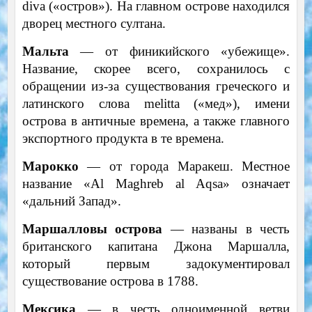
diva («остров»). На главном острове находился
дворец местного султана.
Мальта
— от финикийского «убежище».
Название, скорее всего, сохранилось с
обращении из-за существования греческого и
латинского слова melitta («мед»), имени
острова в античные времена, а также главного
экспортного продукта в те времена.
Марокко
— от города Маракеш. Местное
название «Al Maghreb al Aqsa» означает
«дальний Запад».
Маршалловы острова
— названы в честь
британского капитана Джона Маршалла,
который первым задокументировал
существование острова в 1788.
Мексика
— в честь одноименной ветви