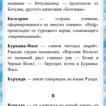
название — Бечуаналенд — произошло от
Бечуана, другого написания «Ботсвана».
Болгария
— «страна племени,
сформированного из многих племен». «Bulg»
происходит от турецкого корня, означающего
«перемешанный».
Буркина-Фасо
— «земля честных людей».
Раньше страна называлась «Верхняя Вольта»
от названий двух главных рек — Белая и
Черная Вольт, — берущих исток в Буркина-
Фасо.
Бурунди
— земля говорящих на языке Рунди.
В
Вануату
— от «навсегда на нашей земле» на