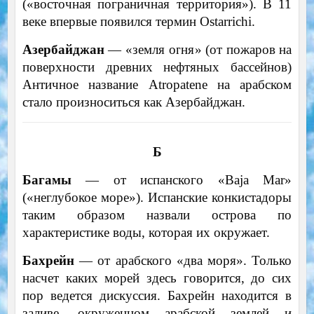
(«восточная пограничная территория»). В 11
веке впервые появился термин Ostarrichi.
Азербайджан
— «земля огня» (от пожаров на
поверхности древних нефтяных бассейнов)
Античное название Atropatene на арабском
стало произноситься как Азербайджан.
Б
Багамы
— от испанского «Baja Mar»
(«неглубокое море»). Испанские конкистадоры
таким образом назвали острова по
характеристике воды, которая их окружает.
Бахрейн
— от арабского «два моря». Только
насчет каких морей здесь говорится, до сих
пор ведется дискуссия. Бахрейн находится в
заливе, окруженном арабской землей и