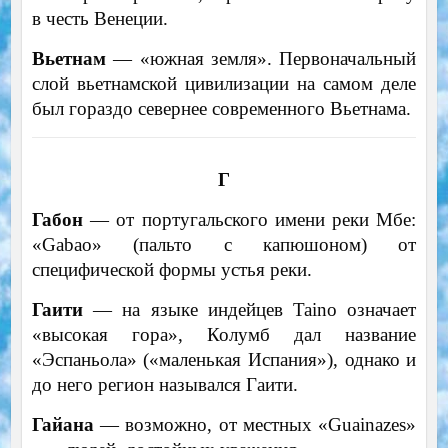
в честь Венеции.
Вьетнам
— «южная земля». Первоначальный
слой вьетнамской цивилизации на самом деле
был гораздо севернее современного Вьетнама.
Г
Габон
— от португальского имени реки Мбе:
«Gabao» (пальто с капюшоном) от
специфической формы устья реки.
Гаити
— на языке индейцев Taino означает
«высокая гора», Колумб дал название
«Эспаньола» («маленькая Испания»), однако и
до него регион назывался Гаити.
Гайана
— возможно, от местных «Guainazes»