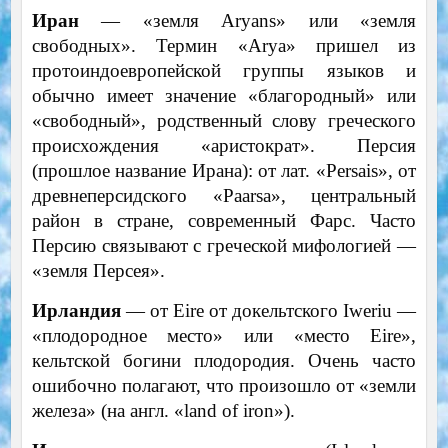
Иран
— «земля Aryans» или «земля
свободных». Термин «Arya» пришел из
протоиндоевропейской группы языков и
обычно имеет значение «благородный» или
«свободный», родственный слову греческого
происхождения «аристократ». Персия
(прошлое название Ирана): от лат. «Persais», от
древнеперсидского «Paarsa», центральный
район в стране, современный Фарс. Часто
Персию связывают с греческой мифологией —
«земля Персея».
Ирландия
— от Eire от докельтского Iweriu —
«плодородное место» или «место Eire»,
кельтской богини плодородия. Очень часто
ошибочно полагают, что произошло от «земли
железа» (на англ. «land of iron»).