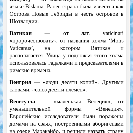
языке Bislama. Ранее страна была известна как
Острова Новые Гебриды в честь островов в
Шотландии.
Ватикан
— от лат. vaticinari
«пророчествовать», от названия холма ‘Mons
Vaticanus’, на котором Ватикан и
располагается. Улица у подножья этого холма
использовалась гадалками и предсказателями в
римские времена.
Венгрия
— «люди десяти копий». Другими
словами, «союз десяти племен».
Венесуэла
— «маленькая Венеция», от
уменьшительной формы «Венеция».
Европейские исследователи были поражены
домами на сваях, построенными аборигенами
на озере Маракайбо, и решили назвать страну