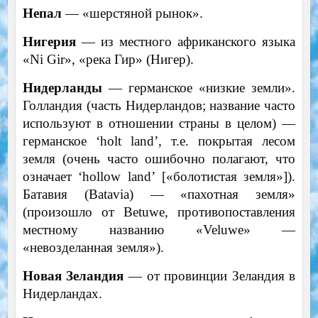
Непал
— «шерстяной рынок».
Нигерия
— из местного африканского языка
«Ni Gir», «река Гир» (Нигер).
Нидерланды
— германское «низкие земли».
Голландия (часть Нидерландов; название часто
используют в отношении страны в целом) —
германское ‘holt land’, т.е. покрытая лесом
земля (очень часто ошибочно полагают, что
означает ‘hollow land’ [«болотистая земля»]).
Батавия (Batavia) — «пахотная земля»
(произошло от Betuwe, противопоставления
местному названию «Veluwe» —
«невозделанная земля»).
Новая Зеландия
— от провинции Зеландия в
Нидерландах.