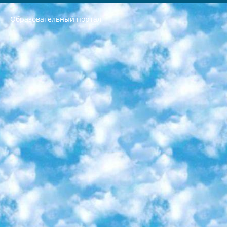
Образовательный портал
РЕСПУБЛИКА УЗБЕКИСТАН МИНИСТРЕРСТВО ДОШКОЛЬНОГО И ШКОЛЬНОГО ОБРАЗОВАНИЯ КОМАНДА в общеобразовательных учреждениях в 2023-2024 учебном году организация и проведение итоговой государственной аттестации обучающихся о Министра дошкольного и школьного образования Республики Узбекистан от 4 марта 2008 года (постановлением Минюста от 20 марта 2008 года № 1778 государственной регистрации) «Итоговое состояние учащихся общего среднего образования на основании положения об утверждении положения об аттестации общего среднего образования выпускной экзамен студентов в образовательных учреждениях в 2023-2024 учебном году В целях организации и прохождения аттестации приказываю: 1. Следующее: перечень предметов, по которым будет проводиться итоговая государственная аттестация и экзамен формы перевода согласно приложению 1; сертификаты международного образца, оценивающие уровень владения иностранными языками перечень согласно приложению 2; 2. Педагогический при специализированных образовательных учреждениях. научно-практический центр квалификации и международной оценки (Д.Давидова) 2024 г. До 25 марта: задания по предметам, по которым будет проводиться итоговая аттестация разработка и утверждение технических условий; итоговая аттестация на основании разработанного предметного задания разработка вопросов по предметам (устно и письменно), экзамен передача; общеобразовательные средние школы и специальные учебные заведения учащиеся выпускных классов школ и интернатов в агентской системе подготовка базы данных экзаменационных материалов и критериев оценки; перевод базы экзаменационных материалов на все языки обучения подать в Республиканский образовательный центр для изготовления; варианты экзаменов на основе разработанных контрольных материалов пусть будут поставлены задачи формирования. 3. Республиканский образовательный центр (Ш.Худайкулов) до 5 апреля 2024 года. до: база данных предоставленных экзаменационных материалов на все языки обучения перевод и экспертиза; для слепых, слабовидящих, глухих, слабослышащих и умственно отсталых детей учащиеся выпускных классов специализированных школ и школ-интернатов база данных экзаменационных материалов на всех преподаваемых языках подготовка критериев оценки; специализированные школы для умственно отсталых детей и технологии для учащихся выпускных классов школ-интернатов разработка соответствующих рекомендаций и критериев проведения ЕГЭ по естествознанию давать задания. 4. Педагогический при специализированных образовательных учреждениях. Научно-практический центр навыков и международной оценки (Д.Давидова), Республика образовательный центр (Худайкулов Ш.) итоговый государственный аттестационный экзамен ориентирован на творческое и логическое мышление при подготовке базы материалов учитывать введение заданий. 5. Следует отметить, что: сертификат государственного образца о знании общеобразовательного предмета и как минимум национальный уровень B1 по предметам на иностранных языках, указанным в Приложении 2. или международно признанный сертификат эквивалентного уровня студенты, изучающие определенный предмет, освобождаются от экзамена; по соответствующим предметам запланирована итоговая государственная аттестация за день до дня, путем жеребьевки Рабочей группой (в письменной форме по предметам, проводимым в форме) из числа сформированных вариантов выбрано 2 варианта; 2 выбранных варианта экзамена анонсированы на официальном сайте министерства и все выпускники по всей стране на основе этих вариантов проводит итоговую государственную аттестацию. 6. Государственное образование учащихся средних общеобразовательных учреждений. знания в соответствии с квалификационными требованиями, которые необходимо приобрести на основании стандартов итоговый (выпускной) контроль для 9 и 11 классов в целях тестирования Экзамены (далее – экзамены) состоят из предметов, перечисленных в приложении 1. будет сделано. 7. Экзамены пройдут с 26 мая по 15 июня 2024 г. (кроме науки физического воспитания). 8. Физическая для учащихся 9 классов общесредних образовательных учреждений. Экзамены по предмету «Образование, квалификация медицина» 1-6 мая 2024 года. сотрудники перевести под присмотр (с отклонениями в физическом или умственном развитии) специализированная школа для детей, школы-интернаты и со сколиозом школы-интернаты санаторного типа для больных детей исключены). 9. Он был слепым, слабовидящим и имел нарушения опорно-двигательного аппарата. экзамены в специализированных школах и интернатах для детей должны проводиться исходя из требований, предъявляемых к общеобразовательным учреждениям (физкультура кроме науки). 10. Специализированная школа для глухих и слабослышащих детей. и экзамены в интернатах и быть реализован в виде письменного теста по математике. 11. Специальность для умственно отсталых детей. Для 9 класса Родной язык и литературное письмо Государственный язык (язык обучения – узбекский). для неклассов) написано Математическое письмо Письменная/устная история Узбекистана Физическое воспитание практично Итоговый контроль Для 11 класса Написание родного языка и литературы (эссе) Математическое письмо Узбекский язык (обучение на узбекском языке) не посещающее общее среднее образование для учреждений)/Образовательное учреждение выбор письменный и устный Иностранный язык письменный/устный Письменная/устная история Узбекистана *По выбору студента:  Химия  Физика  Основы государственного права  География 10 бесплатных образовательных ресурсов - Мы составили подборку онлайн-проектов с интерактивными упражнениями, видеолекциями и статьями. Они помогут вам обрести новые и освежить старые знания бесплатно. 1. «ИНТУИТ» Старейшая образовательная площадка Рунета. Здесь вы найдёте сотни текстовых и видеокурсов на десятки различных тем — от программирования до психологии. Многие курсы подготовлены российскими университетами и крупными международными компаниями вроде Intel и Microsoft. Самостоятельное обучение бесплатное, но желающие могут оплатить услуги персональных наставников. 2. «Смартия» знакомит с актуальными профессиями и подсказывает, как им обучаться. Выбрав заинтересовавшую вас специальность — SMM-специалист, фотограф, веб-дизайнер или другую, — увидите список необходимых для неё умений. Чтобы вы могли освоить их самостоятельно, для каждого умения площадка отображает подборку ссылок на учебные материалы. Хотя «Смартия» ориентируется на русскоязычную аудиторию, часть контента всё же доступна только на английском. 3. «Лекторий Физтеха» Проект Московского физико-технического института (Физтеха). С его помощью вы можете смотреть онлайн серии лекций, записанные на видео в этом вузе. В числе доступных предметов — физика, биология, химия, информационные технологии и другие. К некоторым лекциям администрация ресурса прилагает готовые конспекты, которые можно скачивать в PDF-формате. 4. ITMOcourses Онлайн-площадка Санкт-Петербургского национального исследовательского университета информационных технологий, механики и оптики (ИТМО). Ресурс предоставляет свободный доступ к курсам, разработанным в этом вузе. Каталог материалов разбит на четыре категории: «Оптические системы и технологии», «Приборостроение и робототехника», «Информационные технологии» и «Биотехнологии». Курсы состоят из видеолекций, интерактивных демонстраций и заданий. 5. «КиберЛенинка» Электронная научная библиотека открытого доступа. Каталог площадки регулярно обрастает текстами статей из различных научных изданий. Сгруппированные по журналам и рубрикам публикации можно читать онлайн или скачивать целиком в PDF-формате. Проект нацелен на популяризацию науки за счёт открытого доступа к качественной информации. 6. «ПостНаука» На этом ресурсе публикуют подборки видеолекций, составленные экспертами из разных отраслей и объединённые общими темами. Среди них, к примеру, есть серии «Биоинформатика и геномика», «Культура средневековой Скандинавии» и Cinema Studies о теории кино. Каждая подборка лекций — логически связанная история, рассказанная экспертом от первого лица. Кроме того, на сайте появляются научно-образовательные статьи и тесты на разные темы. 7. «Newочём» Команда проекта «Newочём» отбирает самые интересные тексты из англоязычных СМИ и переводит те из них, за которые голосуют участники сообщества «ВКонтакте». По большей части это научно-популярные статьи. Редакторы придумывают лишь заголовки, в остальном содержание переводов соответствует оригиналам. Полные тексты можно читать прямо в социальной сети. 8. InternetUrok Онлайн-база материалов по основным дисциплинам школьной программы. Информация на сайте структурирована по классам, предметам и темам (урокам). Каждый урок состоит из видеолекций и конспектов. Есть также интерактивные тренажёры и тесты для закрепления пройденного материала. Даже если вы давно окончили школу, возможность повторить программу старших классов всегда может пригодиться. 9. Edutainme Ещё один ресурс об образовании. В отличие от Newtonew, как мне кажется, Edutainme больше ориентируется на представителей индустрии: педагогов, предпринимателей, разработчиков образовательных проектов. Но и любой, кто просто стремится к саморазвитию, найдёт на сайте много полезного и интересного для себя. Например, информацию о новых курсах и образовательных сервисах. 10. Newtonew Онлайн-медиа об образовании и обучении в широком смысле. Авторы Newtonew пишут об инструментах, заведениях, тактиках и стратегиях, которые помогают учить других и получать новые знания самостоятельно. На этой площадке вы найдёте новости, обзоры, аналитические мат