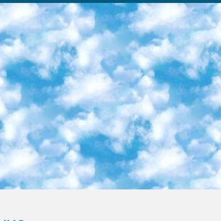
ка образовательный центр (Худайкулов Ш.) итоговый государственный аттестационный экзамен ориентирован на творческое и логическое мышление при подготовке базы материалов учитывать введение заданий. 5. Следует отметить, что: сертификат государственного образца о знании общеобразовательного предмета и как минимум национальный уровень B1 по предметам на иностранных языках, указанным в Приложении 2. или международно признанный сертификат эквивалентного уровня студенты, изучающие определенный предмет, освобождаются от экзамена; по соответствующим предметам запланирована итоговая государственная аттестация за день до дня, путем жеребьевки Рабочей группой (в письменной форме по предметам, проводимым в форме) из числа сформированных вариантов выбрано 2 варианта; 2 выбранных варианта экзамена анонсированы на официальном сайте министерства и все выпускники по всей стране на основе этих вариантов проводит итоговую государственную аттестацию. 6. Государственное образование учащихся средних общеобразовательных учреждений. знания в соответствии с квалификационными требованиями, которые необходимо приобрести на основании стандартов итоговый (выпускной) контроль для 9 и 11 классов в целях тестирования Экзамены (далее – экзамены) состоят из предметов, перечисленных в приложении 1. будет сделано. 7. Экзамены пройдут с 26 мая по 15 июня 2024 г. (кроме науки физического воспитания). 8. Физическая для учащихся 9 классов общесредних образовательных учреждений. Экзамены по предмету «Образование, квалификация медицина» 1-6 мая 2024 года. сотрудники перевести под присмотр (с отклонениями в физическом или умственном развитии) специализированная школа для детей, школы-интернаты и со сколиозом школы-интернаты санаторного типа для больных детей исключены). 9. Он был слепым, слабовидящим и имел нарушения опорно-двигательного аппарата. экзамены в специализированных школах и интернатах для детей должны проводиться исходя из требований, предъявляемых к общеобразовательным учреждениям (физкультура кроме науки). 10. Специализированная школа для глухих и слабослышащих детей. и экзамены в интернатах и быть реализован в виде письменного теста по математике. 11. Специальность для умственно отсталых детей. Для 9 класса Родной язык и литературное письмо Государственный язык (язык обучения – узбекский). для неклассов) написано Математическое письмо Письменная/устная история Узбекистана Физическое воспитание практично Итоговый контроль Для 11 класса Написание родного языка и литературы (эссе) Математическое письмо Узбекский язык (обучение на узбекском языке) не посещающее общее среднее образование для учреждений)/Образовательное учреждение выбор письменный и устный Иностранный язык письменный/устный Письменная/устная история Узбекистана *По выбору студента:  Химия  Физика  Основы государственного права  География 10 бесплатных образовательных ресурсов - Мы составили подборку онлайн-проектов с интерактивными упражнениями, видеолекциями и статьями. Они помогут вам обрести новые и освежить старые знания бесплатно. 1. «ИНТУИТ» Старейшая образовательная площадка Рунета. Здесь вы найдёте сотни текстовых и видеокурсов на десятки различных тем — от программирования до психологии. Многие курсы подготовлены российскими университетами и крупными международными компаниями вроде Intel и Microsoft. Самостоятельное обучение бесплатное, но желающие могут оплатить услуги персональных наставников. 2. «Смартия» знакомит с актуальными профессиями и подсказывает, как им обучаться. Выбрав заинтересовавшую вас специальность — SMM-специалист, фотограф, веб-дизайнер или другую, — увидите список необходимых для неё умений. Чтобы вы могли освоить их самостоятельно, для каждого умения площадка отображает подборку ссылок на учебные материалы. Хотя «Смартия» ориентируется на русскоязычную аудиторию, часть контента всё же доступна только на английском. 3. «Лекторий Физтеха» Проект Московского физико-технического института (Физтеха). С его помощью вы можете смотреть онлайн серии лекций, записанные на видео в этом вузе. В числе доступных предметов — физика, биология, химия, информационные технологии и другие. К некоторым лекциям администрация ресурса прилагает готовые конспекты, которые можно скачивать в PDF-формате. 4. ITMOcourses Онлайн-площадка Санкт-Петербургского национального исследовательского университета информационных технологий, механики и оптики (ИТМО). Ресурс предоставляет свободный доступ к курсам, разработанным в этом вузе. Каталог материалов разбит на четыре категории: «Оптические системы и технологии», «Приборостроение и робототехника», «Информационные технологии» и «Биотехнологии». Курсы состоят из видеолекций, интерактивных демонстраций и заданий. 5. «КиберЛенинка» Электронная научная библиот