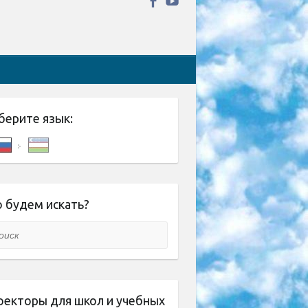
берите язык:
 будем искать?
ск
оекторы для школ и учебных