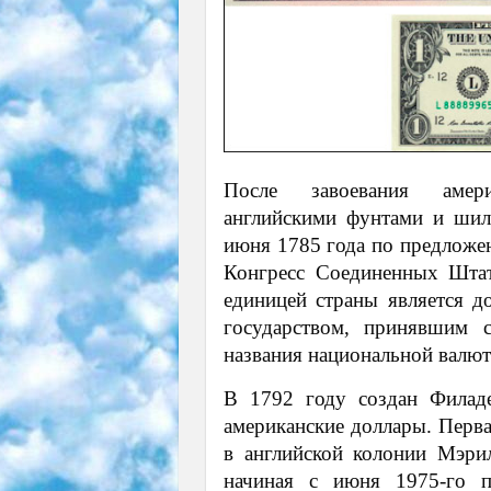
После завоевания амери
английскими фунтами и шил
июня 1785 года по предлож
Конгресс Соединенных Штат
единицей страны является 
государством, принявшим с
названия национальной валю
В 1792 году создан Филаде
американские доллары. Перв
в английской колонии Мэри
начиная с июня 1975-го п