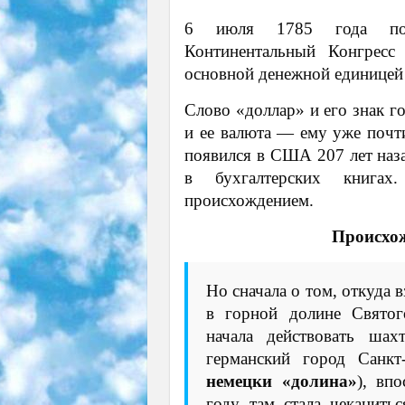
6 июля 1785 года по 
Континентальный Конгресс
основной денежной единицей 
Слово «доллар» и его знак г
и ее валюта — ему уже почти
появился в США 207 лет наза
в бухгалтерских книгах
происхождением.
Происхож
Но сначала о том, откуда 
в горной долине Святог
начала действовать шах
германский город Санкт
немецки «долина»
), вп
году там стала чеканить