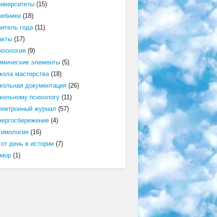
ниверситеты
(15)
чебники
(18)
читель года
(11)
акты
(17)
илология
(9)
имические элементы
(5)
кола мастерства
(18)
кольная документация
(26)
кольному психологу
(11)
лектронный журнал
(57)
нергосбережение
(4)
тимология
(16)
от день в истории
(7)
мор
(1)