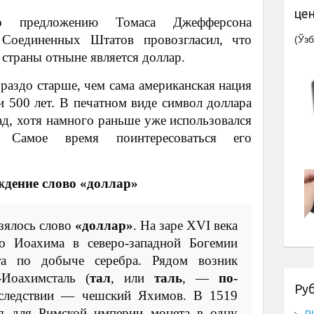
це
предложению Томаса Джефферсона
 Соединенных Штатов провозгласил, что
(Ўзб
страны отныне является доллар.
ораздо старше, чем сама американская нация
 500 лет. В печатном виде символ доллара
д, хотя намного раньше уже использовался
. Самое время поинтересоваться его
дение слово «доллар»
взялось слово
«доллар»
. На заре XVI века
о Иоахима в северо-западной Богемии
та по добыче серебра. Рядом возник
-Иоахимсталь (
тал
, или
таль
, —
по-
Ру
оследствии — чешский Яхимов. В 1519
ся для Римской империи монета в одну