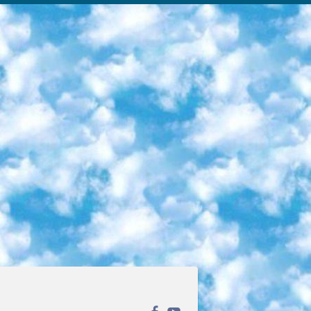
ека открытого доступа. Каталог площадки регулярно обрастает текстами статей из различных научных изданий. Сгруппированные по журналам и рубрикам публикации можно читать онлайн или скачивать целиком в PDF-формате. Проект нацелен на популяризацию науки за счёт открытого доступа к качественной информации. 6. «ПостНаука» На этом ресурсе публикуют подборки видеолекций, составленные экспертами из разных отраслей и объединённые общими темами. Среди них, к примеру, есть серии «Биоинформатика и геномика», «Культура средневековой Скандинавии» и Cinema Studies о теории кино. Каждая подборка лекций — логически связанная история, рассказанная экспертом от первого лица. Кроме того, на сайте появляются научно-образовательные статьи и тесты на разные темы. 7. «Newочём» Команда проекта «Newочём» отбирает самые интересные тексты из англоязычных СМИ и переводит те из них, за которые голосуют участники сообщества «ВКонтакте». По большей части это научно-популярные статьи. Редакторы придумывают лишь заголовки, в остальном содержание переводов соответствует оригиналам. Полные тексты можно читать прямо в социальной сети. 8. InternetUrok Онлайн-база материалов по основным дисциплинам школьной программы. Информация на сайте структурирована по классам, предметам и темам (урокам). Каждый урок состоит из видеолекций и конспектов. Есть также интерактивные тренажёры и тесты для закрепления пройденного материала. Даже если вы давно окончили школу, возможность повторить программу старших классов всегда может пригодиться. 9. Edutainme Ещё один ресурс об образовании. В отличие от Newtonew, как мне кажется, Edutainme больше ориентируется на представителей индустрии: педагогов, предпринимателей, разработчиков образовательных проектов. Но и любой, кто просто стремится к саморазвитию, найдёт на сайте много полезного и интересного для себя. Например, информацию о новых курсах и образовательных сервисах. 10. Newtonew Онлайн-медиа об образовании и обучении в широком смысле. Авторы Newtonew пишут об инструментах, заведениях, тактиках и стратегиях, которые помогают учить других и получать новые знания самостоятельно. На этой площадке вы найдёте новости, обзоры, аналитические мат