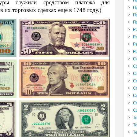
П
уры служили средством платежа для
П
в их торговых сделках еще в 1748 году.)
П
П
Р
Р
Р
Р
С
С
С
С
С
С
С
С
Т
Т
Т