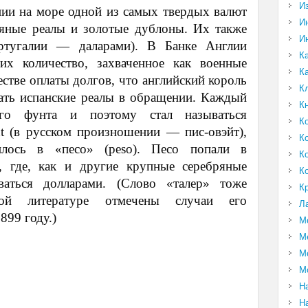
И
нии на море одной из самых твердых валют
И
ряные реалы и золотые дублоны. Их также
И
ртугалии — даларами). В Банке Англии
К
их количество, захваченное как военные
К
естве оплаты долгов, что английский король
К
вать испанские реалы в обращении. Каждый
К
ого фунта и поэтому стал называться
К
t (в русском произношении — пис-овэйт),
К
илось в «песо» (peso). Песо попали в
К
и, где, как и другие крупные серебряные
К
ваться долларами. (Слово «талер» тоже
К
кой литературе отмечены случаи его
Л
899 году.)
М
М
М
М
Н
Н