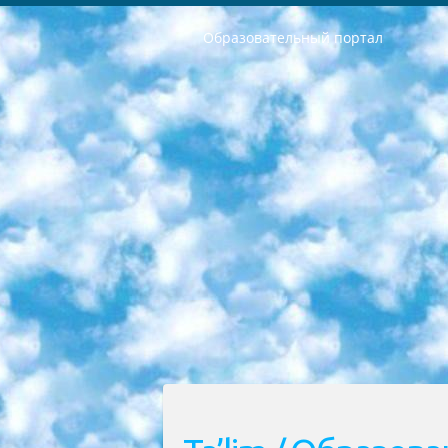
Образовательный портал
РЕСПУБЛИКА УЗБЕКИСТАН МИНИСТРЕРСТВО ДОШКОЛЬНОГО И ШКОЛЬНОГО ОБРАЗОВАНИЯ КОМАНДА в общеобразовательных учреждениях в 2023-2024 учебном году организация и проведение итоговой государственной аттестации обучающихся о Министра дошкольного и школьного образования Республики Узбекистан от 4 марта 2008 года (постановлением Минюста от 20 марта 2008 года № 1778 государственной регистрации) «Итоговое состояние учащихся общего среднего образования на основании положения об утверждении положения об аттестации общего среднего образования выпускной экзамен студентов в образовательных учреждениях в 2023-2024 учебном году В целях организации и прохождения аттестации приказываю: 1. Следующее: перечень предметов, по которым будет проводиться итоговая государственная аттестация и экзамен формы перевода согласно приложению 1; сертификаты международного образца, оценивающие уровень владения иностранными языками перечень согласно приложению 2; 2. Педагогический при специализированных образовательных учреждениях. научно-практический центр квалификации и международной оценки (Д.Давидова) 2024 г. До 25 марта: задания по предметам, по которым будет проводиться итоговая аттестация разработка и утверждение технических условий; итоговая аттестация на основании разработанного предметного задания разработка вопросов по предметам (устно и письменно), экзамен передача; общеобразовательные средние школы и специальные учебные заведения учащиеся выпускных классов школ и интернатов в агентской системе подготовка базы данных экзаменационных материалов и критериев оценки; перевод базы экзаменационных материалов на все языки обучения подать в Республиканский образовательный центр для изготовления; варианты экзаменов на основе разработанных контрольных материалов пусть будут поставлены задачи формирования. 3. Республиканский образовательный центр (Ш.Худайкулов) до 5 апреля 2024 года. до: база данных предоставленных экзаменационных материалов на все языки обучения перевод и экспертиза; для слепых, слабовидящих, глухих, слабослышащих и умственно отсталых детей учащиеся выпускных классов специализированных школ и школ-интернатов база данных экзаменационных материалов на всех преподаваемых языках подготовка критериев оценки; специализированные школы для умственно отсталых детей и технологии для учащихся выпускных классов школ-интернатов разработка соответствующих рекомендаций и критериев проведения ЕГЭ по естествознанию давать задания. 4. Педагогический при специализированных образовательных учреждениях. Научно-практический центр навыков и международной оценки (Д.Давидова), Республи