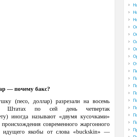
Н
Н
Н
О
О
О
О
О
О
П
П
П
ар — почему бакс?
П
шку (песо, доллар) разрезали на восемь
П
П
х Штатах по сей день четвертак
П
ету) иногда называют «двумя кусочками»
П
ия происхождения современного жаргонного
П
, идущего якобы от слова «buckskin» —