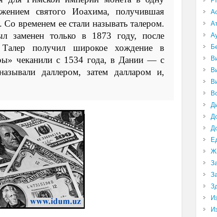
P
жением святого Иоахима, получившая
А
. Со временем ее стали называть талером.
А
ыл заменен только в 1873 году, после
А
)
Талер получил широкое хождение в
Б
ы» чеканили с 1534 года, в Дании — с
В
В
называли даллером, затем далларом и,
В
В
Д
Д
Д
Е
Ж
З
З
З
И
И