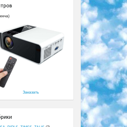
нтров
екча)
Заказать
брики