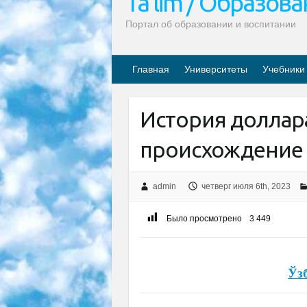
Ta’lim / Образов
Портал об образовании и воспитании
Главная
Университеты
Учебники
История доллар
происхождение 
admin
четверг июля 6th, 2023
Было просмотрено
3 449
Ўз