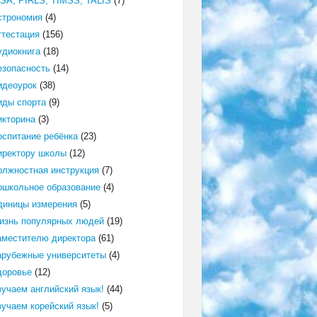
ISA, PIRLS, TIMSS, TALIS
(7)
строномия
(4)
ттестация
(156)
удиокнига
(18)
езопасность
(14)
идеоурок
(38)
иды спорта
(9)
икторина
(3)
оспитание ребёнка
(23)
иректору школы
(12)
олжностная инструкция
(7)
ошкольное образование
(4)
диницы измерения
(5)
изнь популярных людей
(19)
аместителю директора
(61)
арубежные университеты
(4)
доровье
(12)
зучаем английский язык!
(44)
зучаем корейский язык!
(5)