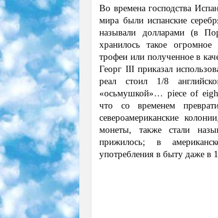
Во времена господства Испа
мира были испанские сереб
называли долларами (в По
хранилось такое огромное 
трофеи или полученное в кач
Георг III приказал использо
реал стоил 1/8 английск
«осьмушкой»… piece of eigh
что со временем преврат
североамериканские колони
монеты, также стали назы
прижилось; в американс
употребления в быту даже в 1