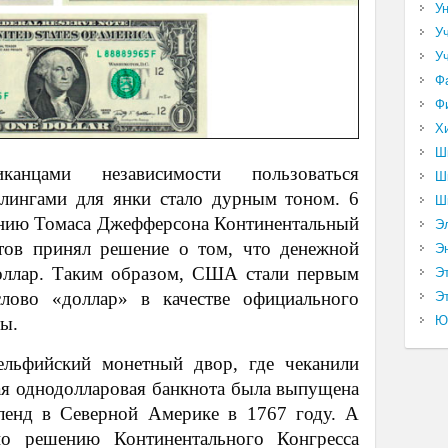
У
У
У
Ф
Ф
Х
Ш
канцами независимости пользоваться
Ш
лингами для янки стало дурным тоном. 6
Ш
ению Томаса Джефферсона Континентальный
Э
ов принял решение о том, что денежной
Э
доллар. Таким образом, США стали первым
Э
лово «доллар» в качестве официального
Эт
ты.
Ю
льфийский монетный двор, где чеканили
ая однодолларовая банкнота была выпущена
ленд в Северной Америке в 1767 году. А
о решению Континентального Конгресса