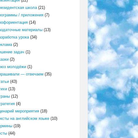
резентация
(22)
резидентская школа
(21)
рограммы / приложения
(7)
рофориентация
(14)
аздаточные материалы
(13)
азработка урока
(34)
еклама
(2)
ешение задач
(1)
казки
(2)
оюз молодёжи
(1)
прашивали — отвечаем
(35)
татьи
(43)
тихи
(13)
траны
(12)
тратегия
(4)
ценарий мероприятия
(18)
ексты на английском языке
(10)
ермины
(19)
есты
(44)