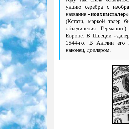
унцию серебра с изобра
название
«иоахимсталер»
(Кстати, маркой талер б
объединения Германии.
Европе. В Швеции «далер
1544-го. В Англии его 
наконец, долларом.