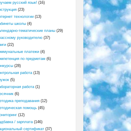
зучаем русский язык!
(16)
нструкция
(23)
нтернет технологии
(13)
абинеты школы
(4)
алендарно-тематические планы
(29)
лассному руководителю
(37)
ниги
(22)
оммунальные платежи
(4)
омпетенция по предметам
(6)
онкурсы
(28)
онтрольная работа
(13)
ружок
(5)
абораторная работа
(1)
есячник
(6)
етодика преподавания
(12)
етодическая помощь
(45)
ониторинг
(12)
адбавка / зарплата
(146)
ациональный сертификат
(37)