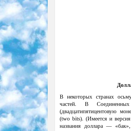
Долл
В некоторых странах осьму
частей. В Соединенны
(двадцатипятицентовую мон
(two bits). (Имеется и верс
названия доллара — «бак»