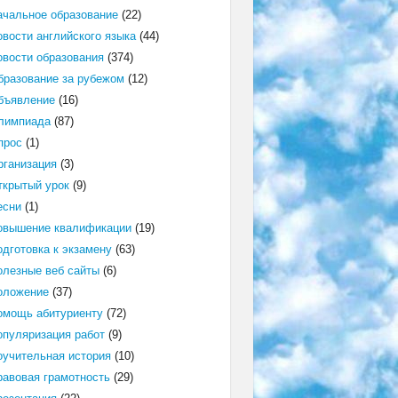
ачальное образование
(22)
овости английского языка
(44)
овости образования
(374)
бразование за рубежом
(12)
бъявление
(16)
лимпиада
(87)
прос
(1)
рганизация
(3)
ткрытый урок
(9)
есни
(1)
овышение квалификации
(19)
одготовка к экзамену
(63)
олезные веб сайты
(6)
оложение
(37)
омощь абитуриенту
(72)
опуляризация работ
(9)
оучительная история
(10)
равовая грамотность
(29)