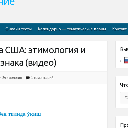
ание
Онлайн тесты
Календарно — тематические планы
Контакт
а США: этимология и
Вы
знака (видео)
Этимология
1 коментарий
Что
Пои
бек тилида ўқиш
Пр