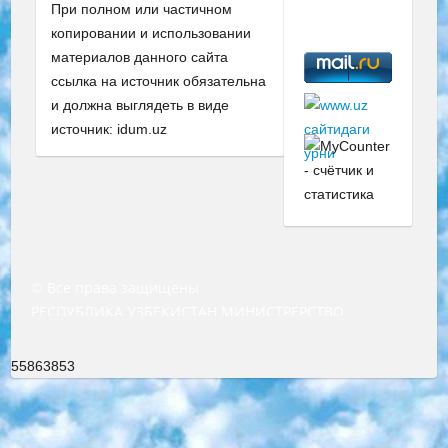
При полном или частичном
копировании и использовании
материалов данного сайта
ссылка на источник обязательна
и должна выглядеть в виде
источник: idum.uz
© Все права защищены
РЕСПУБЛИКА УЗБЕКИСТАН МИНИСТРЕРСТВО ДОШКОЛЬНОГО И ШКОЛЬНОГО ОБРАЗОВАНИЯ КОМАНДА в общеобразовательных учреждениях в 2023-2024 учебном году организация и проведение итоговой государственной аттестации обучающихся о Министра дошкольного и школьного образования Республики Узбекистан от 4 марта 2008 года (постановлением Минюста от 20 марта 2008 года № 1778 государственной регистрации) «Итоговое состояние учащихся общего среднего образования на основании положения об утверждении положения об аттестации общего среднего образования выпускной экзамен студентов в образовательных учреждениях в 2023-2024 учебном году В целях организации и прохождения аттестации приказываю: 1. Следующее: перечень предметов, по которым будет проводиться итоговая государственная аттестация и экзамен формы перевода согласно приложению 1; сертификаты международного образца, оценивающие уровень владения иностранными языками перечень согласно приложению 2; 2. Педагогический при специализированных образовательных учреждениях. научно-практический центр квалификации и международной оценки (Д.Давидова) 2024 г. До 25 марта: задания по предметам, по которым будет проводиться итоговая аттестация разработка и утверждение технических условий; итоговая аттестация на основании разработанного предметного задания разработка вопросов по предметам (устно и письменно), экзамен передача; общеобразовательные средние школы и специальные учебные заведения учащиеся выпускных классов школ и интернатов в агентской системе подготовка базы данных экзаменационных материалов и критериев оценки; перевод базы экзаменационных материалов на все языки обучения подать в Республиканский образовательный центр для изготовления; варианты экзаменов на основе разработанных контрольных материалов пусть будут поставлены задачи формирования. 3. Республиканский образовательный центр (Ш.Худайкулов) до 5 апреля 2024 года. до: база данных предоставленных экзаменационных материалов на все языки обучения перевод и экспертиза; для слепых, слабовидящих, глухих, слабослышащих и умственно отсталых детей учащиеся выпускных классов специализированных школ и школ-интернатов база данных экзаменационных материалов на всех преподаваемых языках подготовка критериев оценки; специализированные школы для умственно отсталых детей и технологии для учащихся выпускных классов школ-интернатов разработка соответствующих рекомендаций и критериев проведения ЕГЭ по естествознанию давать задания. 4. Педагогический при специализированных образовательных учреждениях. Научно-практический центр навыков и международной оценки (Д.Давидова), Республика образовательный центр (Худайкулов Ш.) итоговый государственный аттестационный экзамен ориентирован на творческое и логическое мышление при подготовке базы материалов учитывать введение заданий. 5. Следует отметить, что: сертификат государственного образца о знании общеобразовательного предмета и как минимум национальный уровень B1 по предметам на иностранных языках, указанным в Приложении 2. или международно признанный сертификат эквивалентного уровня студенты, изучающие определенный предмет, освобождаются от экзамена; по соответствующим предметам запланирована итоговая государственная аттестация за день до дня, путем жеребьевки Рабочей группой (в письменной форме по предметам, проводимым в форме) из числа сформированных вариантов выбрано 2 варианта; 2 выбранных варианта экзамена анонсированы на официальном сайте министерства и все выпускники по всей стране на основе этих вариантов проводит итоговую государственную аттестацию. 6. Государственное образование учащихся средних общеобразовательных учреждений. знания в соответствии с квалификационными требованиями, которые необходимо приобрести на основании стандартов итоговый (выпускной) контроль для 9 и 11 классов в целях тестирования Экзамены (далее – экзамены) состоят из предметов, перечисленных в приложении 1. будет сделано. 7. Экзамены пройдут с 26 мая по 15 июня 2024 г. (кроме науки физического воспитания). 8. Физическая для учащихся 9 классов общесредних образовательных учреждений. Экзамены по предмету «Образование, квалификация медицина» 1-6 мая 2024 года. сотрудники перевести под присмотр (с отклонениями в физическом или умственном развитии) специализированная школа для детей, школы-интернаты и со сколиозом школы-интернаты санаторного типа для больных детей исключены). 9. Он был слепым, слабовидящим и имел нарушения опорно-двигательного аппарата. экзамены в специализированных школах и интернатах для детей должны проводиться исходя из требований, предъявляемых к общеобразовательным учреждениям (физкультура кроме науки). 10. Специализированная школа для глухих и слабослышащих детей. и экзамены в интернатах и быть реализован в виде письменного теста по математике. 11. Специальность для умственно отсталых детей. Для 9 класса Родной язык и литературное письмо Государственный язык (язык обучения – узбекский). для неклассов) написано Математическое письмо Письменная/устная история Узбекистана Физическое воспитание практично Итоговый контроль Для 11 класса Написание родного языка и литературы (эссе) Математическое письмо Узбекский язык (обучение на узбекском языке) не посещающее общее среднее образование для учреждений)/Образовательное учреждение выбор письменный и устный Иностранный язык письменный/устный Письменная/устная история Узбекистана *По выбору студента:  Химия  Физика  Основы государственного права  География 10 бесплатных образовательных ресурсов - Мы составили подборку онлайн-проектов с интерактивными упражнениями, видеолекциями и статьями. Они помогут вам обрести новые и освежить старые знания бесплатно. 1. «ИНТУИТ» Старейшая образовательная площадка Рунета. Здесь вы найдёте сотни текстовых и видеокурсов на десятки различных тем — от программирования до психологии. Многие курсы подготовлены российскими университетами и крупными международными компаниями вроде Intel и Microsoft. Самостоятельное обучение бесплатное, но желающие могут оплатить услуги персональных наставников. 2. «Смартия» знакомит с актуальными профессиями и подсказывает, как им обучаться. Выбрав заинтересовавшую вас специальность — SMM-специалист, фотограф, веб-дизайнер или другую, — увидите список необходимых для неё умений. Чтобы вы могли освоить их самостоятельно, для каждого умения площадка отображает подборку ссылок на учебные материалы. Хотя «Смартия» ориентируется на русскоязычную аудиторию, часть контента всё же доступна только на английском. 3. «Лекторий Физтеха» Проект Московского физико-технического института (Физтеха). С его помощью вы можете смотреть онлайн серии лекций, записанные на видео в этом вузе. В числе доступных предметов — физика, биология, химия, информационные технологии и другие. К некоторым лекциям администрация ресурса прилагает готовые конспекты, которые можно скачивать в PDF-формате. 4. ITMOcourses Онлайн-площадка Санкт-Петербургского национального исследовательского университета информационных технологий, механики и оптики (ИТМО). Ресурс предоставляет свободный доступ к курсам, разработанным в этом вузе. Каталог материалов разбит на четыре категории: «Оптические системы и технологии», «Приборостроение и робототехника», «Информационные технологии» и «Биотехнологии». Курсы состоят из видеолекций, интерактивных демонстраций и заданий. 5. «КиберЛенинка» Электронная научная библиотека открытого доступа. Каталог площадки регулярно обрастает текстами статей из различных научных изданий. Сгруппированные по журналам и рубрикам публикации можно читать онлайн или скачивать целиком в PDF-формате. Проект нацелен на популяризацию науки за счёт открытого доступа к качественной информации. 6. «ПостНаука» На этом ресурсе публикуют подборки видеолекций, составленные экспертами из разных отраслей и объединённые общими темами. Среди них, к примеру, есть серии «Биоинформатика и геномика», «Культура средневековой Скандинавии» и Cinema Studies о теории кино. Каждая подборка лекций — логически связанная история, рассказанная экспертом от первого лица. Кроме того, на сайте появляются научно-образовательные статьи и тесты на разные темы. 7. «Newочём» Команда проекта «Newочём» отбирает самые интересные тексты из англоязычных СМИ и переводит те из них, за которые голосуют участники сообщества «ВКонтакте». По большей части это научно-популярные статьи. Редакторы придумывают лишь заголовки, в остальном содержание переводов соответствует оригиналам. Полные тексты можно читать прямо в социальной сети. 8. InternetUrok Онлайн-база материалов по основным дисциплинам школьной программы. Информация на сайте структурирована по классам, предметам и темам (урокам). Каждый урок состоит из видеолекций и конспектов. Есть также интерактивные тренажёры и тесты для закрепления пройденного материала. Даже если вы давно окончили школу, возможность повторить программу старших классов всегда может пригодиться. 9. Edutainme Ещё один ресурс об образовании. В отличие от Newtonew, как мне кажется, Edutainme больше ориентируется на представителей индустрии: педагогов, предпринимателей, разработчиков образовательных проектов. Но и любой, кто просто стремится к саморазвитию, найдёт на сайте много полезного и интересного для себя. Например, информацию о новых курсах и образовательных сервисах. 10. Newtonew Онлайн-медиа об образовании и обучении в широком смысле. Авторы Newtonew пишут об инструментах, заведениях, тактиках и стратегиях, которые помогают учить других и получать новые знания самостоятельно. На этой площадке вы найдёте новости, обзоры, аналитические мате
55863853