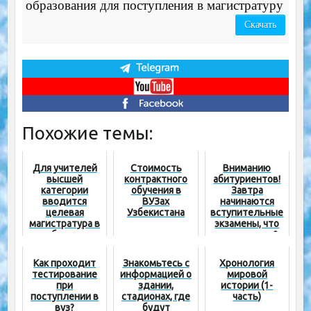
образования для поступления в магистратуру
Скачать
Похожие темы:
Для учителей
Стоимость
Вниманию
высшей
контрактного
абитуриентов!
категории
обучения в
Завтра
вводится
ВУЗах
начинаются
целевая
Узбекистана
вступительные
магистратура в
экзамены, что
области
важно знать?
педагогики
Как проходит
Знакомьтесь с
Хронология
тестирование
информацией о
мировой
при
здании,
истории (1-
поступлении в
стадионах, где
часть)
вуз?
будут