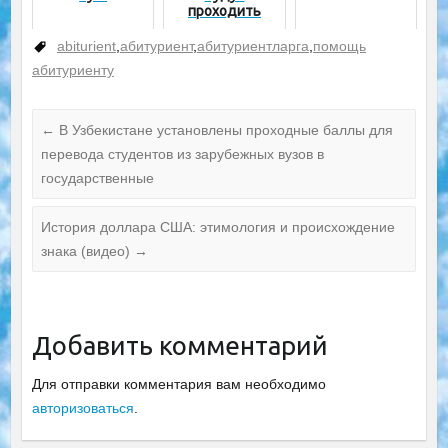
проходить
тестовые
испытания!
abiturient
,
абитуриент
,
абитуриентларга
,
помощь
абитуриенту
←
В Узбекистане установлены проходные баллы для
перевода студентов из зарубежных вузов в
государственные
История доллара США: этимология и происхождение
знака (видео)
→
Добавить комментарий
Для отправки комментария вам необходимо
авторизоваться
.