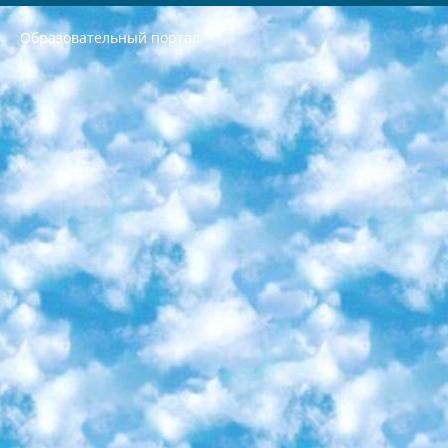
Образовательный портал
РЕСПУБЛИКА УЗБЕКИСТАН МИНИСТРЕРСТВО ДОШКОЛЬНОГО И ШКОЛЬНОГО ОБРАЗОВАНИЯ КОМАНДА в общеобразовательных учреждениях в 2023-2024 учебном году организация и проведение итоговой государственной аттестации обучающихся о Министра дошкольного и школьного образования Республики Узбекистан от 4 марта 2008 года (постановлением Минюста от 20 марта 2008 года № 1778 государственной регистрации) «Итоговое состояние учащихся общего среднего образования на основании положения об утверждении положения об аттестации общего среднего образования выпускной экзамен студентов в образовательных учреждениях в 2023-2024 учебном году В целях организации и прохождения аттестации приказываю: 1. Следующее: перечень предметов, по которым будет проводиться итоговая государственная аттестация и экзамен формы перевода согласно приложению 1; сертификаты международного образца, оценивающие уровень владения иностранными языками перечень согласно приложению 2; 2. Педагогический при специализированных образовательных учреждениях. научно-практический центр квалификации и международной оценки (Д.Давидова) 2024 г. До 25 марта: задания по предметам, по которым будет проводиться итоговая аттестация разработка и утверждение технических условий; итоговая аттестация на основании разработанного предметного задания разработка вопросов по предметам (устно и письменно), экзамен передача; общеобразовательные средние школы и специальные учебные заведения учащиеся выпускных классов школ и интернатов в агентской системе подготовка базы данных экзаменационных материалов и критериев оценки; перевод базы экзаменационных материалов на все языки обучения подать в Республиканский образовательный центр для изготовления; варианты экзаменов на основе разработанных контрольных материалов пусть будут поставлены задачи формирования. 3. Республиканский образовательный центр (Ш.Худайкулов) до 5 апреля 2024 года. до: база данных предоставленных экзаменационных материалов на все языки обучения перевод и экспертиза; для слепых, слабовидящих, глухих, слабослышащих и умственно отсталых детей учащиеся выпускных классов специализированных школ и школ-интернатов база данных экзаменационных материалов на всех преподаваемых языках подготовка критериев оценки; специализированные школы для умственно отсталых детей и технологии для учащихся выпускных классов школ-интернатов разработка соответствующих рекомендаций и критериев проведения ЕГЭ по естествознанию давать задания. 4. Педагогический при специализированных образовательных учреждениях. Научно-практический центр навыков и международной оценки (Д.Давидова), Республика образовательный центр (Худайкулов Ш.) итоговый государственный аттестационный экзамен ориентирован на творческое и логическое мышление при подготовке базы материалов учитывать введение заданий. 5. Следует отметить, что: сертификат государственного образца о знании общеобразовательного предмета и как минимум национальный уровень B1 по предметам на иностранных языках, указанным в Приложении 2. или международно признанный сертификат эквивалентного уровня студенты, изучающие определенный предмет, освобождаются от экзамена; по соответствующим предметам запланирована итоговая государственная аттестация за день до дня, путем жеребьевки Рабочей группой (в письменной форме по предметам, проводимым в форме) из числа сформированных вариантов выбрано 2 варианта; 2 выбранных варианта экзамена анонсированы на официальном сайте министерства и все выпускники по всей стране на основе этих вариантов проводит итоговую государственную аттестацию. 6. Государственное образование учащихся средних общеобразовательных учреждений. знания в соответствии с квалификационными требованиями, которые необходимо приобрести на основании стандартов итоговый (выпускной) контроль для 9 и 11 классов в целях тестирования Экзамены (далее – экзамены) состоят из предметов, перечисленных в приложении 1. будет сделано. 7. Экзамены пройдут с 26 мая по 15 июня 2024 г. (кроме науки физического воспитания). 8. Физическая для учащихся 9 классов общесредних образовательных учреждений. Экзамены по предмету «Образование, квалификация медицина» 1-6 мая 2024 года. сотрудники перевести под присмотр (с отклонениями в физическом или умственном развитии) специализированная школа для детей, школы-интернаты и со сколиозом школы-интернаты санаторного типа для больных детей исключены). 9. Он был слепым, слабовидящим и имел нарушения опорно-двигательного аппарата. экзамены в специализированных школах и интернатах для детей должны проводиться исходя из требований, предъявляемых к общеобразовательным учреждениям (физкультура кроме науки). 10. Специализированная школа для глухих и слабослышащих детей. и экзамены в интернатах и быть реализован в виде письменного теста по математике. 11. Специальность для умственно отсталых детей. Для 9 класса Родной язык и литературное письмо Государственный язык (язык обучения – узбекский). для неклассов) написано Математическое письмо Письменная/устная история Узбекистана Физическое воспитание практично Итоговый контроль Для 11 класса Написание родного языка и литературы (эссе) Математическое письмо Узбекский язык (обучение на узбекском языке) не посещающее общее среднее образование для учреждений)/Образовательное учреждение выбор письменный и устный Иностранный язык письменный/устный Письменная/устная история Узбекистана *По выбору студента:  Химия  Физика  Основы государственного права  География 10 бесплатных образовательных ресурсов - Мы составили подборку онлайн-проектов с интерактивными упражнениями, видеолекциями и статьями. Они помогут вам обрести новые и освежить старые знания бесплатно. 1. «ИНТУИТ» Старейшая образовательная площадка Рунета. Здесь вы найдёте сотни текстовых и видеокурсов на десятки различных тем — от программирования до психологии. Многие курсы подготовлены российскими университетами и крупными международными компаниями вроде Intel и Microsoft. Самостоятельное обучение бесплатное, но желающие могут оплатить услуги персональных наставников. 2. «Смартия» знакомит с актуальными профессиями и подсказывает, как им обучаться. Выбрав заинтересовавшую вас специальность — SMM-специалист, фотограф, веб-дизайнер или другую, — увидите список необходимых для неё умений. Чтобы вы могли освоить их самостоятельно, для каждого умения площадка отображает подборку ссылок на учебные материалы. Хотя «Смартия» ориентируется на русскоязычную аудиторию, часть контента всё же доступна только на английском. 3. «Лекторий Физтеха» Проект Московского физико-технического института (Физтеха). С его помощью вы можете смотреть онлайн серии лекций, записанные на видео в этом вузе. В числе доступных предметов — физика, биология, химия, информационные технологии и другие. К некоторым лекциям администрация ресурса прилагает готовые конспекты, которые можно скачивать в PDF-формате. 4. ITMOcourses Онлайн-площадка Санкт-Петербургского национального исследовательского университета информационных технологий, механики и оптики (ИТМО). Ресурс предоставляет свободный доступ к курсам, разработанным в этом вузе. Каталог материалов разбит на четыре категории: «Оптические системы и технологии», «Приборостроение и робототехника», «Информационные технологии» и «Биотехнологии». Курсы состоят из видеолекций, интерактивных демонстраций и заданий. 5. «КиберЛенинка» Электронная научная библиотека открытого доступа. Каталог площадки регулярно обрастает текстами статей из различных научных изданий. Сгруппированные по журналам и рубрикам публикации можно читать онлайн или скачивать целиком в PDF-формате. Проект нацелен на популяризацию науки за счёт открытого доступа к качественной информации. 6. «ПостНаука» На этом ресурсе публикуют подборки видеолекций, составленные экспертами из разных отраслей и объединённые общими темами. Среди них, к примеру, есть серии «Биоинформатика и геномика», «Культура средневековой Скандинавии» и Cinema Studies о теории кино. Каждая подборка лекций — логически связанная история, рассказанная экспертом от первого лица. Кроме того, на сайте появляются научно-образовательные статьи и тесты на разные темы. 7. «Newочём» Команда проекта «Newочём» отбирает самые интересные тексты из англоязычных СМИ и переводит те из них, за которые голосуют участники сообщества «ВКонтакте». По большей части это научно-популярные статьи. Редакторы придумывают лишь заголовки, в остальном содержание переводов соответствует оригиналам. Полные тексты можно читать прямо в социальной сети. 8. InternetUrok Онлайн-база материалов по основным дисциплинам школьной программы. Информация на сайте структурирована по классам, предметам и темам (урокам). Каждый урок состоит из видеолекций и конспектов. Есть также интерактивные тренажёры и тесты для закрепления пройденного материала. Даже если вы давно окончили школу, возможность повторить программу старших классов всегда может пригодиться. 9. Edutainme Ещё один ресурс об образовании. В отличие от Newtonew, как мне кажется, Edutainme больше ориентируется на представителей индустрии: педагогов, предпринимателей, разработчиков образовательных проектов. Но и любой, кто просто стремится к саморазвитию, найдёт на сайте много полезного и интересного для себя. Например, информацию о новых курсах и образовательных сервисах. 10. Newtonew Онлайн-медиа об образовании и обучении в широком смысле. Авторы Newtonew пишут об инструментах, заведениях, тактиках и стратегиях, которые помогают учить других и получать новые знания самостоятельно. На этой площадке вы найдёте новости, обзоры, аналитические мат