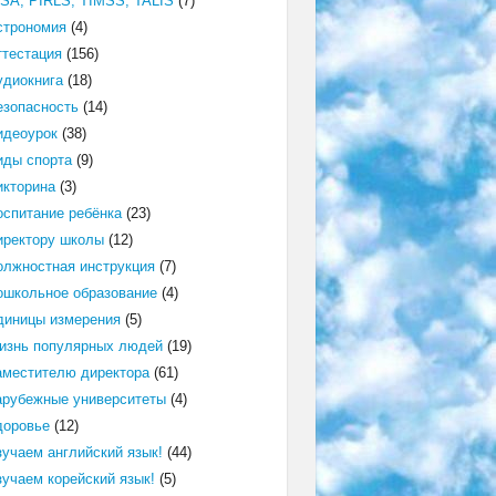
ISA, PIRLS, TIMSS, TALIS
(7)
строномия
(4)
ттестация
(156)
удиокнига
(18)
езопасность
(14)
идеоурок
(38)
иды спорта
(9)
икторина
(3)
оспитание ребёнка
(23)
иректору школы
(12)
олжностная инструкция
(7)
ошкольное образование
(4)
диницы измерения
(5)
изнь популярных людей
(19)
аместителю директора
(61)
арубежные университеты
(4)
доровье
(12)
зучаем английский язык!
(44)
зучаем корейский язык!
(5)