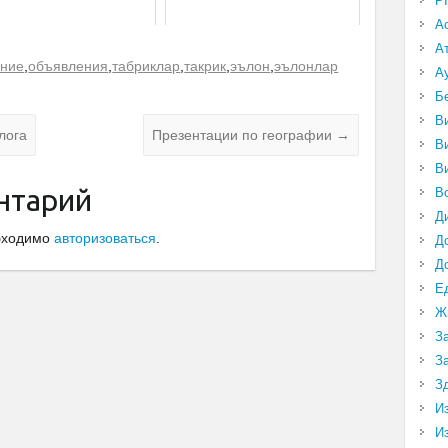
P
А
А
ение
,
объявления
,
табриклар
,
такрик
,
эълон
,
эълонлар
А
Б
В
лога
Презентации по географии
→
В
В
нтарий
В
Д
обходимо
авторизоваться
.
Д
Д
Е
Ж
З
З
З
И
И