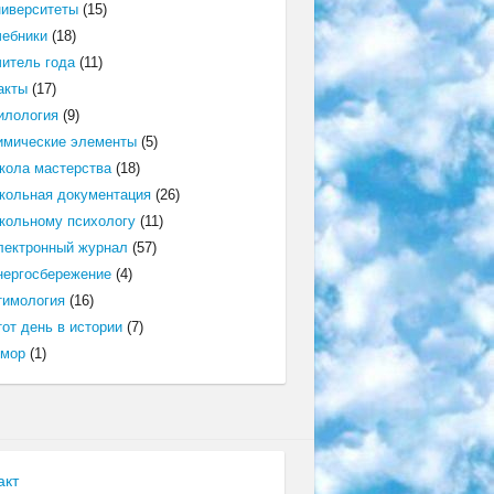
ниверситеты
(15)
чебники
(18)
читель года
(11)
акты
(17)
илология
(9)
имические элементы
(5)
кола мастерства
(18)
кольная документация
(26)
кольному психологу
(11)
лектронный журнал
(57)
нергосбережение
(4)
тимология
(16)
от день в истории
(7)
мор
(1)
акт