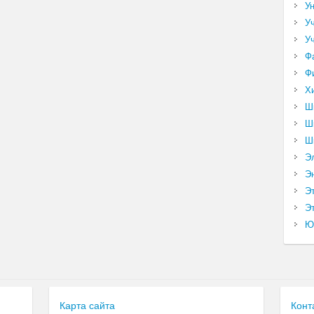
У
У
У
Ф
Ф
Х
Ш
Ш
Ш
Э
Э
Э
Эт
Ю
Карта сайта
Конт