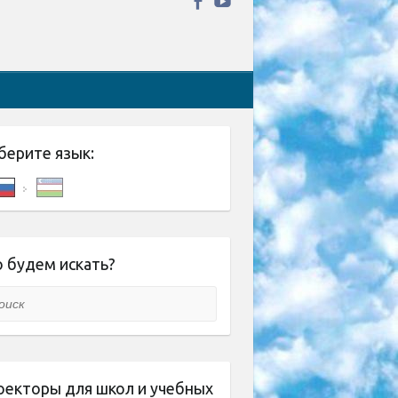
берите язык:
 будем искать?
ск
оекторы для школ и учебных