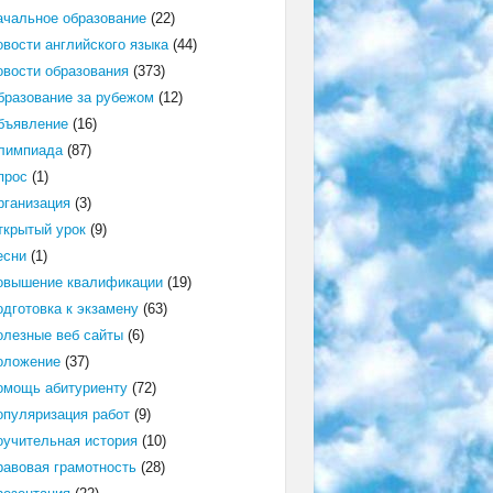
ачальное образование
(22)
овости английского языка
(44)
овости образования
(373)
бразование за рубежом
(12)
бъявление
(16)
лимпиада
(87)
прос
(1)
рганизация
(3)
ткрытый урок
(9)
есни
(1)
овышение квалификации
(19)
одготовка к экзамену
(63)
олезные веб сайты
(6)
оложение
(37)
омощь абитуриенту
(72)
опуляризация работ
(9)
оучительная история
(10)
равовая грамотность
(28)