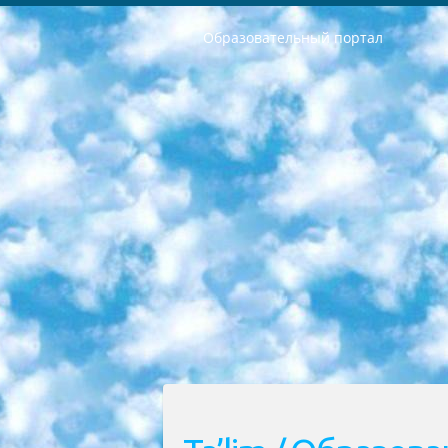
Образовательный портал
РЕСПУБЛИКА УЗБЕКИСТАН МИНИСТРЕРСТВО ДОШКОЛЬНОГО И ШКОЛЬНОГО ОБРАЗОВАНИЯ КОМАНДА в общеобразовательных учреждениях в 2023-2024 учебном году организация и проведение итоговой государственной аттестации обучающихся о Министра дошкольного и школьного образования Республики Узбекистан от 4 марта 2008 года (постановлением Минюста от 20 марта 2008 года № 1778 государственной регистрации) «Итоговое состояние учащихся общего среднего образования на основании положения об утверждении положения об аттестации общего среднего образования выпускной экзамен студентов в образовательных учреждениях в 2023-2024 учебном году В целях организации и прохождения аттестации приказываю: 1. Следующее: перечень предметов, по которым будет проводиться итоговая государственная аттестация и экзамен формы перевода согласно приложению 1; сертификаты международного образца, оценивающие уровень владения иностранными языками перечень согласно приложению 2; 2. Педагогический при специализированных образовательных учреждениях. научно-практический центр квалификации и международной оценки (Д.Давидова) 2024 г. До 25 марта: задания по предметам, по которым будет проводиться итоговая аттестация разработка и утверждение технических условий; итоговая аттестация на основании разработанного предметного задания разработка вопросов по предметам (устно и письменно), экзамен передача; общеобразовательные средние школы и специальные учебные заведения учащиеся выпускных классов школ и интернатов в агентской системе подготовка базы данных экзаменационных материалов и критериев оценки; перевод базы экзаменационных материалов на все языки обучения подать в Республиканский образовательный центр для изготовления; варианты экзаменов на основе разработанных контрольных материалов пусть будут поставлены задачи формирования. 3. Республиканский образовательный центр (Ш.Худайкулов) до 5 апреля 2024 года. до: база данных предоставленных экзаменационных материалов на все языки обучения перевод и экспертиза; для слепых, слабовидящих, глухих, слабослышащих и умственно отсталых детей учащиеся выпускных классов специализированных школ и школ-интернатов база данных экзаменационных материалов на всех преподаваемых языках подготовка критериев оценки; специализированные школы для умственно отсталых детей и технологии для учащихся выпускных классов школ-интернатов разработка соответствующих рекомендаций и критериев проведения ЕГЭ по естествознанию давать задания. 4. Педагогический при специализированных образовательных учреждениях. Научно-практический центр навыков и международной оценки (Д.Давидова), Республи