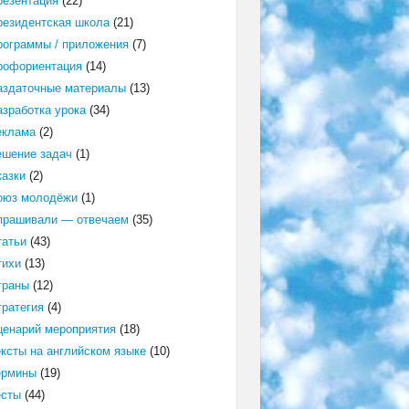
резентация
(22)
резидентская школа
(21)
рограммы / приложения
(7)
рофориентация
(14)
аздаточные материалы
(13)
азработка урока
(34)
еклама
(2)
ешение задач
(1)
казки
(2)
оюз молодёжи
(1)
прашивали — отвечаем
(35)
татьи
(43)
тихи
(13)
траны
(12)
тратегия
(4)
ценарий мероприятия
(18)
ексты на английском языке
(10)
ермины
(19)
есты
(44)