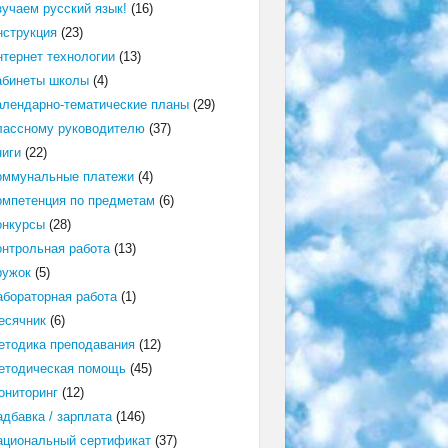
зучаем русский язык!
(16)
нструкция
(23)
нтернет технологии
(13)
абинеты школы
(4)
алендарно-тематические планы
(29)
лассному руководителю
(37)
ниги
(22)
оммунальные платежи
(4)
омпетенция по предметам
(6)
онкурсы
(28)
онтрольная работа
(13)
ружок
(5)
абораторная работа
(1)
есячник
(6)
етодика преподавания
(12)
етодическая помощь
(45)
ониторинг
(12)
адбавка / зарплата
(146)
ациональный сертификат
(37)