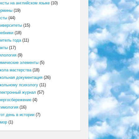
ексты на английском языке
(10)
ермины
(19)
есты
(44)
ниверситеты
(15)
чебники
(18)
читель года
(11)
акты
(17)
илология
(9)
имические элементы
(5)
кола мастерства
(18)
кольная документация
(26)
кольному психологу
(11)
лектронный журнал
(57)
нергосбережение
(4)
тимология
(16)
от день в истории
(7)
мор
(1)