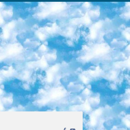
ека открытого доступа. Каталог площадки регулярно обрастает текстами статей из различных научных изданий. Сгруппированные по журналам и рубрикам публикации можно читать онлайн или скачивать целиком в PDF-формате. Проект нацелен на популяризацию науки за счёт открытого доступа к качественной информации. 6. «ПостНаука» На этом ресурсе публикуют подборки видеолекций, составленные экспертами из разных отраслей и объединённые общими темами. Среди них, к примеру, есть серии «Биоинформатика и геномика», «Культура средневековой Скандинавии» и Cinema Studies о теории кино. Каждая подборка лекций — логически связанная история, рассказанная экспертом от первого лица. Кроме того, на сайте появляются научно-образовательные статьи и тесты на разные темы. 7. «Newочём» Команда проекта «Newочём» отбирает самые интересные тексты из англоязычных СМИ и переводит те из них, за которые голосуют участники сообщества «ВКонтакте». По большей части это научно-популярные статьи. Редакторы придумывают лишь заголовки, в остальном содержание переводов соответствует оригиналам. Полные тексты можно читать прямо в социальной сети. 8. InternetUrok Онлайн-база материалов по основным дисциплинам школьной программы. Информация на сайте структурирована по классам, предметам и темам (урокам). Каждый урок состоит из видеолекций и конспектов. Есть также интерактивные тренажёры и тесты для закрепления пройденного материала. Даже если вы давно окончили школу, возможность повторить программу старших классов всегда может пригодиться. 9. Edutainme Ещё один ресурс об образовании. В отличие от Newtonew, как мне кажется, Edutainme больше ориентируется на представителей индустрии: педагогов, предпринимателей, разработчиков образовательных проектов. Но и любой, кто просто стремится к саморазвитию, найдёт на сайте много полезного и интересного для себя. Например, информацию о новых курсах и образовательных сервисах. 10. Newtonew Онлайн-медиа об образовании и обучении в широком смысле. Авторы Newtonew пишут об инструментах, заведениях, тактиках и стратегиях, которые помогают учить других и получать новые знания самостоятельно. На этой площадке вы найдёте новости, обзоры, аналитические мат