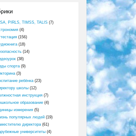
брики
ISA, PIRLS, TIMSS, TALIS
(7)
строномия
(4)
ттестация
(156)
удиокнига
(18)
езопасность
(14)
идеоурок
(38)
иды спорта
(9)
икторина
(3)
оспитание ребёнка
(23)
иректору школы
(12)
олжностная инструкция
(7)
ошкольное образование
(4)
диницы измерения
(5)
изнь популярных людей
(19)
аместителю директора
(61)
арубежные университеты
(4)