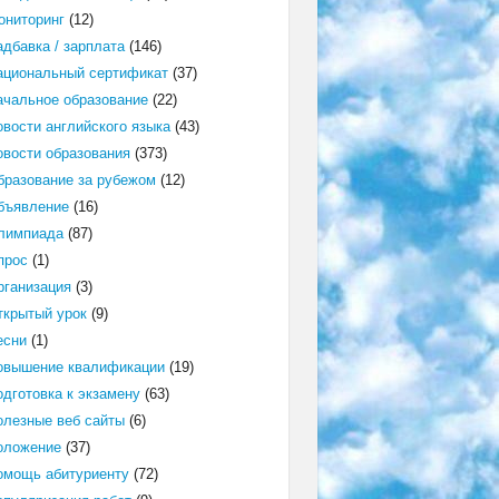
ониторинг
(12)
адбавка / зарплата
(146)
ациональный сертификат
(37)
ачальное образование
(22)
овости английского языка
(43)
овости образования
(373)
бразование за рубежом
(12)
бъявление
(16)
лимпиада
(87)
прос
(1)
рганизация
(3)
ткрытый урок
(9)
есни
(1)
овышение квалификации
(19)
одготовка к экзамену
(63)
олезные веб сайты
(6)
оложение
(37)
омощь абитуриенту
(72)