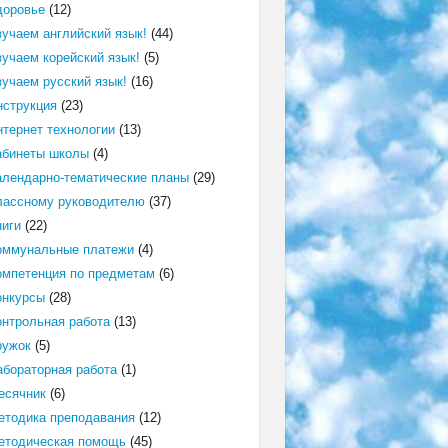
доровье
(12)
зучаем английский язык!
(44)
зучаем корейский язык!
(5)
зучаем русский язык!
(16)
нструкция
(23)
нтернет технологии
(13)
абинеты школы
(4)
алендарно-тематические планы
(29)
лассному руководителю
(37)
ниги
(22)
оммунальные платежи
(4)
омпетенция по предметам
(6)
онкурсы
(28)
онтрольная работа
(13)
ружок
(5)
абораторная работа
(1)
есячник
(6)
етодика преподавания
(12)
етодическая помощь
(45)