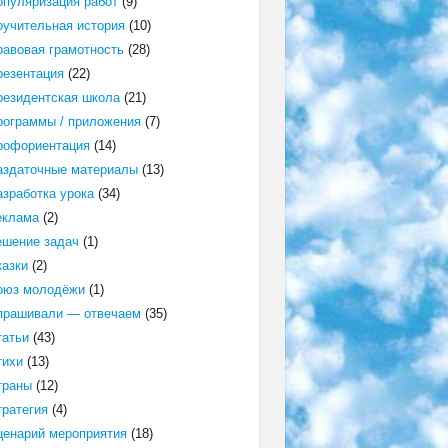
опуляризация работ
(9)
оучительная история
(10)
равовая грамотность
(28)
резентация
(22)
резидентская школа
(21)
рограммы / приложения
(7)
рофориентация
(14)
аздаточные материалы
(13)
азработка урока
(34)
еклама
(2)
ешение задач
(1)
казки
(2)
оюз молодёжи
(1)
прашивали — отвечаем
(35)
татьи
(43)
тихи
(13)
траны
(12)
тратегия
(4)
ценарий мероприятия
(18)