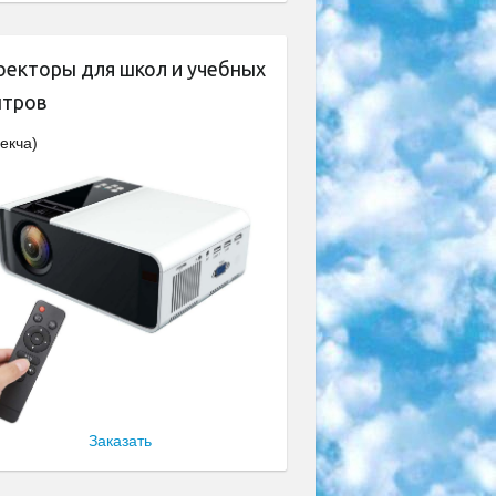
оекторы для школ и учебных
нтров
екча)
Заказать