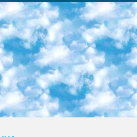
ка образовательный центр (Худайкулов Ш.) итоговый государственный аттестационный экзамен ориентирован на творческое и логическое мышление при подготовке базы материалов учитывать введение заданий. 5. Следует отметить, что: сертификат государственного образца о знании общеобразовательного предмета и как минимум национальный уровень B1 по предметам на иностранных языках, указанным в Приложении 2. или международно признанный сертификат эквивалентного уровня студенты, изучающие определенный предмет, освобождаются от экзамена; по соответствующим предметам запланирована итоговая государственная аттестация за день до дня, путем жеребьевки Рабочей группой (в письменной форме по предметам, проводимым в форме) из числа сформированных вариантов выбрано 2 варианта; 2 выбранных варианта экзамена анонсированы на официальном сайте министерства и все выпускники по всей стране на основе этих вариантов проводит итоговую государственную аттестацию. 6. Государственное образование учащихся средних общеобразовательных учреждений. знания в соответствии с квалификационными требованиями, которые необходимо приобрести на основании стандартов итоговый (выпускной) контроль для 9 и 11 классов в целях тестирования Экзамены (далее – экзамены) состоят из предметов, перечисленных в приложении 1. будет сделано. 7. Экзамены пройдут с 26 мая по 15 июня 2024 г. (кроме науки физического воспитания). 8. Физическая для учащихся 9 классов общесредних образовательных учреждений. Экзамены по предмету «Образование, квалификация медицина» 1-6 мая 2024 года. сотрудники перевести под присмотр (с отклонениями в физическом или умственном развитии) специализированная школа для детей, школы-интернаты и со сколиозом школы-интернаты санаторного типа для больных детей исключены). 9. Он был слепым, слабовидящим и имел нарушения опорно-двигательного аппарата. экзамены в специализированных школах и интернатах для детей должны проводиться исходя из требований, предъявляемых к общеобразовательным учреждениям (физкультура кроме науки). 10. Специализированная школа для глухих и слабослышащих детей. и экзамены в интернатах и быть реализован в виде письменного теста по математике. 11. Специальность для умственно отсталых детей. Для 9 класса Родной язык и литературное письмо Государственный язык (язык обучения – узбекский). для неклассов) написано Математическое письмо Письменная/устная история Узбекистана Физическое воспитание практично Итоговый контроль Для 11 класса Написание родного языка и литературы (эссе) Математическое письмо Узбекский язык (обучение на узбекском языке) не посещающее общее среднее образование для учреждений)/Образовательное учреждение выбор письменный и устный Иностранный язык письменный/устный Письменная/устная история Узбекистана *По выбору студента:  Химия  Физика  Основы государственного права  География 10 бесплатных образовательных ресурсов - Мы составили подборку онлайн-проектов с интерактивными упражнениями, видеолекциями и статьями. Они помогут вам обрести новые и освежить старые знания бесплатно. 1. «ИНТУИТ» Старейшая образовательная площадка Рунета. Здесь вы найдёте сотни текстовых и видеокурсов на десятки различных тем — от программирования до психологии. Многие курсы подготовлены российскими университетами и крупными международными компаниями вроде Intel и Microsoft. Самостоятельное обучение бесплатное, но желающие могут оплатить услуги персональных наставников. 2. «Смартия» знакомит с актуальными профессиями и подсказывает, как им обучаться. Выбрав заинтересовавшую вас специальность — SMM-специалист, фотограф, веб-дизайнер или другую, — увидите список необходимых для неё умений. Чтобы вы могли освоить их самостоятельно, для каждого умения площадка отображает подборку ссылок на учебные материалы. Хотя «Смартия» ориентируется на русскоязычную аудиторию, часть контента всё же доступна только на английском. 3. «Лекторий Физтеха» Проект Московского физико-технического института (Физтеха). С его помощью вы можете смотреть онлайн серии лекций, записанные на видео в этом вузе. В числе доступных предметов — физика, биология, химия, информационные технологии и другие. К некоторым лекциям администрация ресурса прилагает готовые конспекты, которые можно скачивать в PDF-формате. 4. ITMOcourses Онлайн-площадка Санкт-Петербургского национального исследовательского университета информационных технологий, механики и оптики (ИТМО). Ресурс предоставляет свободный доступ к курсам, разработанным в этом вузе. Каталог материалов разбит на четыре категории: «Оптические системы и технологии», «Приборостроение и робототехника», «Информационные технологии» и «Биотехнологии». Курсы состоят из видеолекций, интерактивных демонстраций и заданий. 5. «КиберЛенинка» Электронная научная библиот