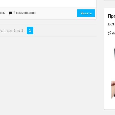
есты
3 комментария
Читать
Пр
це
ahifalar 1 из 1
1
(Ўзб