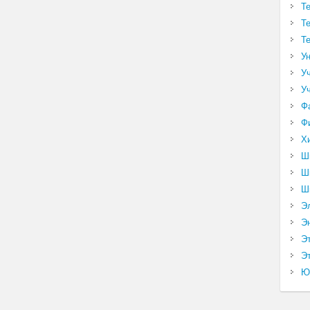
Т
Т
Т
У
У
У
Ф
Ф
Х
Ш
Ш
Ш
Э
Э
Э
Эт
Ю