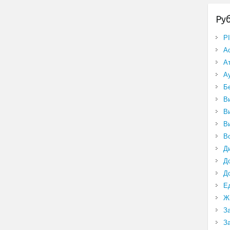
Ру
P
А
А
А
Б
В
В
В
В
Д
Д
Д
Е
Ж
З
З