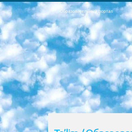
Образовательный портал
РЕСПУБЛИКА УЗБЕКИСТАН МИНИСТРЕРСТВО ДОШКОЛЬНОГО И ШКОЛЬНОГО ОБРАЗОВАНИЯ КОМАНДА в общеобразовательных учреждениях в 2023-2024 учебном году организация и проведение итоговой государственной аттестации обучающихся о Министра дошкольного и школьного образования Республики Узбекистан от 4 марта 2008 года (постановлением Минюста от 20 марта 2008 года № 1778 государственной регистрации) «Итоговое состояние учащихся общего среднего образования на основании положения об утверждении положения об аттестации общего среднего образования выпускной экзамен студентов в образовательных учреждениях в 2023-2024 учебном году В целях организации и прохождения аттестации приказываю: 1. Следующее: перечень предметов, по которым будет проводиться итоговая государственная аттестация и экзамен формы перевода согласно приложению 1; сертификаты международного образца, оценивающие уровень владения иностранными языками перечень согласно приложению 2; 2. Педагогический при специализированных образовательных учреждениях. научно-практический центр квалификации и международной оценки (Д.Давидова) 2024 г. До 25 марта: задания по предметам, по которым будет проводиться итоговая аттестация разработка и утверждение технических условий; итоговая аттестация на основании разработанного предметного задания разработка вопросов по предметам (устно и письменно), экзамен передача; общеобразовательные средние школы и специальные учебные заведения учащиеся выпускных классов школ и интернатов в агентской системе подготовка базы данных экзаменационных материалов и критериев оценки; перевод базы экзаменационных материалов на все языки обучения подать в Республиканский образовательный центр для изготовления; варианты экзаменов на основе разработанных контрольных материалов пусть будут поставлены задачи формирования. 3. Республиканский образовательный центр (Ш.Худайкулов) до 5 апреля 2024 года. до: база данных предоставленных экзаменационных материалов на все языки обучения перевод и экспертиза; для слепых, слабовидящих, глухих, слабослышащих и умственно отсталых детей учащиеся выпускных классов специализированных школ и школ-интернатов база данных экзаменационных материалов на всех преподаваемых языках подготовка критериев оценки; специализированные школы для умственно отсталых детей и технологии для учащихся выпускных классов школ-интернатов разработка соответствующих рекомендаций и критериев проведения ЕГЭ по естествознанию давать задания. 4. Педагогический при специализированных образовательных учреждениях. Научно-практический центр навыков и международной оценки (Д.Давидова), Республи