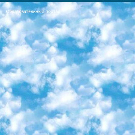
Образовательный портал
РЕСПУБЛИКА УЗБЕКИСТАН МИНИСТРЕРСТВО ДОШКОЛЬНОГО И ШКОЛЬНОГО ОБРАЗОВАНИЯ КОМАНДА в общеобразовательных учреждениях в 2023-2024 учебном году организация и проведение итоговой государственной аттестации обучающихся о Министра дошкольного и школьного образования Республики Узбекистан от 4 марта 2008 года (постановлением Минюста от 20 марта 2008 года № 1778 государственной регистрации) «Итоговое состояние учащихся общего среднего образования на основании положения об утверждении положения об аттестации общего среднего образования выпускной экзамен студентов в образовательных учреждениях в 2023-2024 учебном году В целях организации и прохождения аттестации приказываю: 1. Следующее: перечень предметов, по которым будет проводиться итоговая государственная аттестация и экзамен формы перевода согласно приложению 1; сертификаты международного образца, оценивающие уровень владения иностранными языками перечень согласно приложению 2; 2. Педагогический при специализированных образовательных учреждениях. научно-практический центр квалификации и международной оценки (Д.Давидова) 2024 г. До 25 марта: задания по предметам, по которым будет проводиться итоговая аттестация разработка и утверждение технических условий; итоговая аттестация на основании разработанного предметного задания разработка вопросов по предметам (устно и письменно), экзамен передача; общеобразовательные средние школы и специальные учебные заведения учащиеся выпускных классов школ и интернатов в агентской системе подготовка базы данных экзаменационных материалов и критериев оценки; перевод базы экзаменационных материалов на все языки обучения подать в Республиканский образовательный центр для изготовления; варианты экзаменов на основе разработанных контрольных материалов пусть будут поставлены задачи формирования. 3. Республиканский образовательный центр (Ш.Худайкулов) до 5 апреля 2024 года. до: база данных предоставленных экзаменационных материалов на все языки обучения перевод и экспертиза; для слепых, слабовидящих, глухих, слабослышащих и умственно отсталых детей учащиеся выпускных классов специализированных школ и школ-интернатов база данных экзаменационных материалов на всех преподаваемых языках подготовка критериев оценки; специализированные школы для умственно отсталых детей и технологии для учащихся выпускных классов школ-интернатов разработка соответствующих рекомендаций и критериев проведения ЕГЭ по естествознанию давать задания. 4. Педагогический при специализированных образовательных учреждениях. Научно-практический центр навыков и международной оценки (Д.Давидова), Республика образовательный центр (Худайкулов Ш.) итоговый государственный аттестационный экзамен ориентирован на творческое и логическое мышление при подготовке базы материалов учитывать введение заданий. 5. Следует отметить, что: сертификат государственного образца о знании общеобразовательного предмета и как минимум национальный уровень B1 по предметам на иностранных языках, указанным в Приложении 2. или международно признанный сертификат эквивалентного уровня студенты, изучающие определенный предмет, освобождаются от экзамена; по соответствующим предметам запланирована итоговая государственная аттестация за день до дня, путем жеребьевки Рабочей группой (в письменной форме по предметам, проводимым в форме) из числа сформированных вариантов выбрано 2 варианта; 2 выбранных варианта экзамена анонсированы на официальном сайте министерства и все выпускники по всей стране на основе этих вариантов проводит итоговую государственную аттестацию. 6. Государственное образование учащихся средних общеобразовательных учреждений. знания в соответствии с квалификационными требованиями, которые необходимо приобрести на основании стандартов итоговый (выпускной) контроль для 9 и 11 классов в целях тестирования Экзамены (далее – экзамены) состоят из предметов, перечисленных в приложении 1. будет сделано. 7. Экзамены пройдут с 26 мая по 15 июня 2024 г. (кроме науки физического воспитания). 8. Физическая для учащихся 9 классов общесредних образовательных учреждений. Экзамены по предмету «Образование, квалификация медицина» 1-6 мая 2024 года. сотрудники перевести под присмотр (с отклонениями в физическом или умственном развитии) специализированная школа для детей, школы-интернаты и со сколиозом школы-интернаты санаторного типа для больных детей исключены). 9. Он был слепым, слабовидящим и имел нарушения опорно-двигательного аппарата. экзамены в специализированных школах и интернатах для детей должны проводиться исходя из требований, предъявляемых к общеобразовательным учреждениям (физкультура кроме науки). 10. Специализированная школа для глухих и слабослышащих детей. и экзамены в интернатах и быть реализован в виде письменного теста по математике. 11. Специальность для умственно отсталых детей. Для 9 класса Родной язык и литературное письмо Государственный язык (язык обучения – узбекский). для неклассов) написано Математическое письмо Письменная/устная история Узбекистана Физическое воспитание практично Итоговый контроль Для 11 класса Написание родного языка и литературы (эссе) Математическое письмо Узбекский язык (обучение на узбекском языке) не посещающее общее среднее образование для учреждений)/Образовательное учреждение выбор письменный и устный Иностранный язык письменный/устный Письменная/устная история Узбекистана *По выбору студента:  Химия  Физика  Основы государственного права  География 10 бесплатных образовательных ресурсов - Мы составили подборку онлайн-проектов с интерактивными упражнениями, видеолекциями и статьями. Они помогут вам обрести новые и освежить старые знания бесплатно. 1. «ИНТУИТ» Старейшая образовательная площадка Рунета. Здесь вы найдёте сотни текстовых и видеокурсов на десятки различных тем — от программирования до психологии. Многие курсы подготовлены российскими университетами и крупными международными компаниями вроде Intel и Microsoft. Самостоятельное обучение бесплатное, но желающие могут оплатить услуги персональных наставников. 2. «Смартия» знакомит с актуальными профессиями и подсказывает, как им обучаться. Выбрав заинтересовавшую вас специальность — SMM-специалист, фотограф, веб-дизайнер или другую, — увидите список необходимых для неё умений. Чтобы вы могли освоить их самостоятельно, для каждого умения площадка отображает подборку ссылок на учебные материалы. Хотя «Смартия» ориентируется на русскоязычную аудиторию, часть контента всё же доступна только на английском. 3. «Лекторий Физтеха» Проект Московского физико-технического института (Физтеха). С его помощью вы можете смотреть онлайн серии лекций, записанные на видео в этом вузе. В числе доступных предметов — физика, биология, химия, информационные технологии и другие. К некоторым лекциям администрация ресурса прилагает готовые конспекты, которые можно скачивать в PDF-формате. 4. ITMOcourses Онлайн-площадка Санкт-Петербургского национального исследовательского университета информационных технологий, механики и оптики (ИТМО). Ресурс предоставляет свободный доступ к курсам, разработанным в этом вузе. Каталог материалов разбит на четыре категории: «Оптические системы и технологии», «Приборостроение и робототехника», «Информационные технологии» и «Биотехнологии». Курсы состоят из видеолекций, интерактивных демонстраций и заданий. 5. «КиберЛенинка» Электронная научная библиотека открытого доступа. Каталог площадки регулярно обрастает текстами статей из различных научных изданий. Сгруппированные по журналам и рубрикам публикации можно читать онлайн или скачивать целиком в PDF-формате. Проект нацелен на популяризацию науки за счёт открытого доступа к качественной информации. 6. «ПостНаука» На этом ресурсе публикуют подборки видеолекций, составленные экспертами из разных отраслей и объединённые общими темами. Среди них, к примеру, есть серии «Биоинформатика и геномика», «Культура средневековой Скандинавии» и Cinema Studies о теории кино. Каждая подборка лекций — логически связанная история, рассказанная экспертом от первого лица. Кроме того, на сайте появляются научно-образовательные статьи и тесты на разные темы. 7. «Newочём» Команда проекта «Newочём» отбирает самые интересные тексты из англоязычных СМИ и переводит те из них, за которые голосуют участники сообщества «ВКонтакте». По большей части это научно-популярные статьи. Редакторы придумывают лишь заголовки, в остальном содержание переводов соответствует оригиналам. Полные тексты можно читать прямо в социальной сети. 8. InternetUrok Онлайн-база материалов по основным дисциплинам школьной программы. Информация на сайте структурирована по классам, предметам и темам (урокам). Каждый урок состоит из видеолекций и конспектов. Есть также интерактивные тренажёры и тесты для закрепления пройденного материала. Даже если вы давно окончили школу, возможность повторить программу старших классов всегда может пригодиться. 9. Edutainme Ещё один ресурс об образовании. В отличие от Newtonew, как мне кажется, Edutainme больше ориентируется на представителей индустрии: педагогов, предпринимателей, разработчиков образовательных проектов. Но и любой, кто просто стремится к саморазвитию, найдёт на сайте много полезного и интересного для себя. Например, информацию о новых курсах и образовательных сервисах. 10. Newtonew Онлайн-медиа об образовании и обучении в широком смысле. Авторы Newtonew пишут об инструментах, заведениях, тактиках и стратегиях, которые помогают учить других и получать новые знания самостоятельно. На этой площадке вы найдёте новости, обзоры, аналитические мат