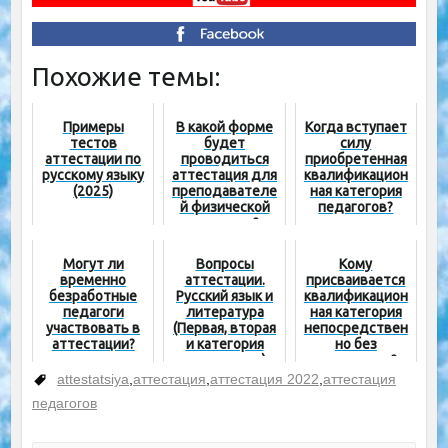
Похожие темы:
Примеры
В какой форме
Когда вступает
тестов
будет
силу
аттестации по
проводиться
приобретенная
русскому языку
аттестация для
квалификацион
(2025)
преподавателе
ная категория
й физической
педагогов?
культуры?
Могут ли
Вопросы
Кому
временно
аттестации.
присваивается
безработные
Русский язык и
квалификацион
педагоги
литература
ная категория
участвовать в
(Первая, вторая
непосредствен
аттестации?
и категория
но без
специалист)
аттестации?
attestatsiya
,
аттестация
,
аттестация 2022
,
аттестация
педагогов