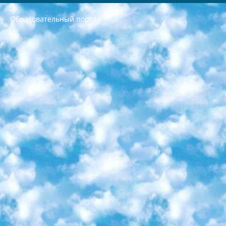
Образовательный портал
РЕСПУБЛИКА УЗБЕКИСТАН МИНИСТРЕРСТВО ДОШКОЛЬНОГО И ШКОЛЬНОГО ОБРАЗОВАНИЯ КОМАНДА в общеобразовательных учреждениях в 2023-2024 учебном году организация и проведение итоговой государственной аттестации обучающихся о Министра дошкольного и школьного образования Республики Узбекистан от 4 марта 2008 года (постановлением Минюста от 20 марта 2008 года № 1778 государственной регистрации) «Итоговое состояние учащихся общего среднего образования на основании положения об утверждении положения об аттестации общего среднего образования выпускной экзамен студентов в образовательных учреждениях в 2023-2024 учебном году В целях организации и прохождения аттестации приказываю: 1. Следующее: перечень предметов, по которым будет проводиться итоговая государственная аттестация и экзамен формы перевода согласно приложению 1; сертификаты международного образца, оценивающие уровень владения иностранными языками перечень согласно приложению 2; 2. Педагогический при специализированных образовательных учреждениях. научно-практический центр квалификации и международной оценки (Д.Давидова) 2024 г. До 25 марта: задания по предметам, по которым будет проводиться итоговая аттестация разработка и утверждение технических условий; итоговая аттестация на основании разработанного предметного задания разработка вопросов по предметам (устно и письменно), экзамен передача; общеобразовательные средние школы и специальные учебные заведения учащиеся выпускных классов школ и интернатов в агентской системе подготовка базы данных экзаменационных материалов и критериев оценки; перевод базы экзаменационных материалов на все языки обучения подать в Республиканский образовательный центр для изготовления; варианты экзаменов на основе разработанных контрольных материалов пусть будут поставлены задачи формирования. 3. Республиканский образовательный центр (Ш.Худайкулов) до 5 апреля 2024 года. до: база данных предоставленных экзаменационных материалов на все языки обучения перевод и экспертиза; для слепых, слабовидящих, глухих, слабослышащих и умственно отсталых детей учащиеся выпускных классов специализированных школ и школ-интернатов база данных экзаменационных материалов на всех преподаваемых языках подготовка критериев оценки; специализированные школы для умственно отсталых детей и технологии для учащихся выпускных классов школ-интернатов разработка соответствующих рекомендаций и критериев проведения ЕГЭ по естествознанию давать задания. 4. Педагогический при специализированных образовательных учреждениях. Научно-практический центр навыков и международной оценки (Д.Давидова), Республика образовательный центр (Худайкулов Ш.) итоговый государственный аттестационный экзамен ориентирован на творческое и логическое мышление при подготовке базы материалов учитывать введение заданий. 5. Следует отметить, что: сертификат государственного образца о знании общеобразовательного предмета и как минимум национальный уровень B1 по предметам на иностранных языках, указанным в Приложении 2. или международно признанный сертификат эквивалентного уровня студенты, изучающие определенный предмет, освобождаются от экзамена; по соответствующим предметам запланирована итоговая государственная аттестация за день до дня, путем жеребьевки Рабочей группой (в письменной форме по предметам, проводимым в форме) из числа сформированных вариантов выбрано 2 варианта; 2 выбранных варианта экзамена анонсированы на официальном сайте министерства и все выпускники по всей стране на основе этих вариантов проводит итоговую государственную аттестацию. 6. Государственное образование учащихся средних общеобразовательных учреждений. знания в соответствии с квалификационными требованиями, которые необходимо приобрести на основании стандартов итоговый (выпускной) контроль для 9 и 11 классов в целях тестирования Экзамены (далее – экзамены) состоят из предметов, перечисленных в приложении 1. будет сделано. 7. Экзамены пройдут с 26 мая по 15 июня 2024 г. (кроме науки физического воспитания). 8. Физическая для учащихся 9 классов общесредних образовательных учреждений. Экзамены по предмету «Образование, квалификация медицина» 1-6 мая 2024 года. сотрудники перевести под присмотр (с отклонениями в физическом или умственном развитии) специализированная школа для детей, школы-интернаты и со сколиозом школы-интернаты санаторного типа для больных детей исключены). 9. Он был слепым, слабовидящим и имел нарушения опорно-двигательного аппарата. экзамены в специализированных школах и интернатах для детей должны проводиться исходя из требований, предъявляемых к общеобразовательным учреждениям (физкультура кроме науки). 10. Специализированная школа для глухих и слабослышащих детей. и экзамены в интернатах и быть реализован в виде письменного теста по математике. 11. Специальность для умственно отсталых детей. Для 9 класса Родной язык и литературное письмо Государственный язык (язык обучения – узбекский). для неклассов) написано Математическое письмо Письменная/устная история Узбекистана Физическое воспитание практично Итоговый контроль Для 11 класса Написание родного языка и литературы (эссе) Математическое письмо Узбекский язык (обучение на узбекском языке) не посещающее общее среднее образование для учреждений)/Образовательное учреждение выбор письменный и устный Иностранный язык письменный/устный Письменная/устная история Узбекистана *По выбору студента:  Химия  Физика  Основы государственного права  География 10 бесплатных образовательных ресурсов - Мы составили подборку онлайн-проектов с интерактивными упражнениями, видеолекциями и статьями. Они помогут вам обрести новые и освежить старые знания бесплатно. 1. «ИНТУИТ» Старейшая образовательная площадка Рунета. Здесь вы найдёте сотни текстовых и видеокурсов на десятки различных тем — от программирования до психологии. Многие курсы подготовлены российскими университетами и крупными международными компаниями вроде Intel и Microsoft. Самостоятельное обучение бесплатное, но желающие могут оплатить услуги персональных наставников. 2. «Смартия» знакомит с актуальными профессиями и подсказывает, как им обучаться. Выбрав заинтересовавшую вас специальность — SMM-специалист, фотограф, веб-дизайнер или другую, — увидите список необходимых для неё умений. Чтобы вы могли освоить их самостоятельно, для каждого умения площадка отображает подборку ссылок на учебные материалы. Хотя «Смартия» ориентируется на русскоязычную аудиторию, часть контента всё же доступна только на английском. 3. «Лекторий Физтеха» Проект Московского физико-технического института (Физтеха). С его помощью вы можете смотреть онлайн серии лекций, записанные на видео в этом вузе. В числе доступных предметов — физика, биология, химия, информационные технологии и другие. К некоторым лекциям администрация ресурса прилагает готовые конспекты, которые можно скачивать в PDF-формате. 4. ITMOcourses Онлайн-площадка Санкт-Петербургского национального исследовательского университета информационных технологий, механики и оптики (ИТМО). Ресурс предоставляет свободный доступ к курсам, разработанным в этом вузе. Каталог материалов разбит на четыре категории: «Оптические системы и технологии», «Приборостроение и робототехника», «Информационные технологии» и «Биотехнологии». Курсы состоят из видеолекций, интерактивных демонстраций и заданий. 5. «КиберЛенинка» Электронная научная библиотека открытого доступа. Каталог площадки регулярно обрастает текстами статей из различных научных изданий. Сгруппированные по журналам и рубрикам публикации можно читать онлайн или скачивать целиком в PDF-формате. Проект нацелен на популяризацию науки за счёт открытого доступа к качественной информации. 6. «ПостНаука» На этом ресурсе публикуют подборки видеолекций, составленные экспертами из разных отраслей и объединённые общими темами. Среди них, к примеру, есть серии «Биоинформатика и геномика», «Культура средневековой Скандинавии» и Cinema Studies о теории кино. Каждая подборка лекций — логически связанная история, рассказанная экспертом от первого лица. Кроме того, на сайте появляются научно-образовательные статьи и тесты на разные темы. 7. «Newочём» Команда проекта «Newочём» отбирает самые интересные тексты из англоязычных СМИ и переводит те из них, за которые голосуют участники сообщества «ВКонтакте». По большей части это научно-популярные статьи. Редакторы придумывают лишь заголовки, в остальном содержание переводов соответствует оригиналам. Полные тексты можно читать прямо в социальной сети. 8. InternetUrok Онлайн-база материалов по основным дисциплинам школьной программы. Информация на сайте структурирована по классам, предметам и темам (урокам). Каждый урок состоит из видеолекций и конспектов. Есть также интерактивные тренажёры и тесты для закрепления пройденного материала. Даже если вы давно окончили школу, возможность повторить программу старших классов всегда может пригодиться. 9. Edutainme Ещё один ресурс об образовании. В отличие от Newtonew, как мне кажется, Edutainme больше ориентируется на представителей индустрии: педагогов, предпринимателей, разработчиков образовательных проектов. Но и любой, кто просто стремится к саморазвитию, найдёт на сайте много полезного и интересного для себя. Например, информацию о новых курсах и образовательных сервисах. 10. Newtonew Онлайн-медиа об образовании и обучении в широком смысле. Авторы Newtonew пишут об инструментах, заведениях, тактиках и стратегиях, которые помогают учить других и получать новые знания самостоятельно. На этой площадке вы найдёте новости, обзоры, аналитические мат