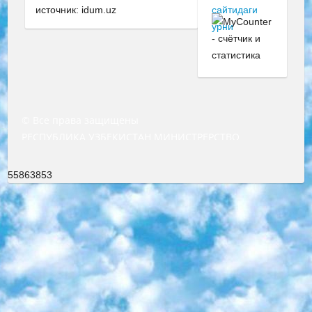
источник: idum.uz
© Все права защищены
РЕСПУБЛИКА УЗБЕКИСТАН МИНИСТРЕРСТВО ДОШКОЛЬНОГО И ШКОЛЬНОГО ОБРАЗОВАНИЯ КОМАНДА в общеобразовательных учреждениях в 2023-2024 учебном году организация и проведение итоговой государственной аттестации обучающихся о Министра дошкольного и школьного образования Республики Узбекистан от 4 марта 2008 года (постановлением Минюста от 20 марта 2008 года № 1778 государственной регистрации) «Итоговое состояние учащихся общего среднего образования на основании положения об утверждении положения об аттестации общего среднего образования выпускной экзамен студентов в образовательных учреждениях в 2023-2024 учебном году В целях организации и прохождения аттестации приказываю: 1. Следующее: перечень предметов, по которым будет проводиться итоговая государственная аттестация и экзамен формы перевода согласно приложению 1; сертификаты международного образца, оценивающие уровень владения иностранными языками перечень согласно приложению 2; 2. Педагогический при специализированных образовательных учреждениях. научно-практический центр квалификации и международной оценки (Д.Давидова) 2024 г. До 25 марта: задания по предметам, по которым будет проводиться итоговая аттестация разработка и утверждение технических условий; итоговая аттестация на основании разработанного предметного задания разработка вопросов по предметам (устно и письменно), экзамен передача; общеобразовательные средние школы и специальные учебные заведения учащиеся выпускных классов школ и интернатов в агентской системе подготовка базы данных экзаменационных материалов и критериев оценки; перевод базы экзаменационных материалов на все языки обучения подать в Республиканский образовательный центр для изготовления; варианты экзаменов на основе разработанных контрольных материалов пусть будут поставлены задачи формирования. 3. Республиканский образовательный центр (Ш.Худайкулов) до 5 апреля 2024 года. до: база данных предоставленных экзаменационных материалов на все языки обучения перевод и экспертиза; для слепых, слабовидящих, глухих, слабослышащих и умственно отсталых детей учащиеся выпускных классов специализированных школ и школ-интернатов база данных экзаменационных материалов на всех преподаваемых языках подготовка критериев оценки; специализированные школы для умственно отсталых детей и технологии для учащихся выпускных классов школ-интернатов разработка соответствующих рекомендаций и критериев проведения ЕГЭ по естествознанию давать задания. 4. Педагогический при специализированных образовательных учреждениях. Научно-практический центр навыков и международной оценки (Д.Давидова), Республика образовательный центр (Худайкулов Ш.) итоговый государственный аттестационный экзамен ориентирован на творческое и логическое мышление при подготовке базы материалов учитывать введение заданий. 5. Следует отметить, что: сертификат государственного образца о знании общеобразовательного предмета и как минимум национальный уровень B1 по предметам на иностранных языках, указанным в Приложении 2. или международно признанный сертификат эквивалентного уровня студенты, изучающие определенный предмет, освобождаются от экзамена; по соответствующим предметам запланирована итоговая государственная аттестация за день до дня, путем жеребьевки Рабочей группой (в письменной форме по предметам, проводимым в форме) из числа сформированных вариантов выбрано 2 варианта; 2 выбранных варианта экзамена анонсированы на официальном сайте министерства и все выпускники по всей стране на основе этих вариантов проводит итоговую государственную аттестацию. 6. Государственное образование учащихся средних общеобразовательных учреждений. знания в соответствии с квалификационными требованиями, которые необходимо приобрести на основании стандартов итоговый (выпускной) контроль для 9 и 11 классов в целях тестирования Экзамены (далее – экзамены) состоят из предметов, перечисленных в приложении 1. будет сделано. 7. Экзамены пройдут с 26 мая по 15 июня 2024 г. (кроме науки физического воспитания). 8. Физическая для учащихся 9 классов общесредних образовательных учреждений. Экзамены по предмету «Образование, квалификация медицина» 1-6 мая 2024 года. сотрудники перевести под присмотр (с отклонениями в физическом или умственном развитии) специализированная школа для детей, школы-интернаты и со сколиозом школы-интернаты санаторного типа для больных детей исключены). 9. Он был слепым, слабовидящим и имел нарушения опорно-двигательного аппарата. экзамены в специализированных школах и интернатах для детей должны проводиться исходя из требований, предъявляемых к общеобразовательным учреждениям (физкультура кроме науки). 10. Специализированная школа для глухих и слабослышащих детей. и экзамены в интернатах и быть реализован в виде письменного теста по математике. 11. Специальность для умственно отсталых детей. Для 9 класса Родной язык и литературное письмо Государственный язык (язык обучения – узбекский). для неклассов) написано Математическое письмо Письменная/устная история Узбекистана Физическое воспитание практично Итоговый контроль Для 11 класса Написание родного языка и литературы (эссе) Математическое письмо Узбекский язык (обучение на узбекском языке) не посещающее общее среднее образование для учреждений)/Образовательное учреждение выбор письменный и устный Иностранный язык письменный/устный Письменная/устная история Узбекистана *По выбору студента:  Химия  Физика  Основы государственного права  География 10 бесплатных образовательных ресурсов - Мы составили подборку онлайн-проектов с интерактивными упражнениями, видеолекциями и статьями. Они помогут вам обрести новые и освежить старые знания бесплатно. 1. «ИНТУИТ» Старейшая образовательная площадка Рунета. Здесь вы найдёте сотни текстовых и видеокурсов на десятки различных тем — от программирования до психологии. Многие курсы подготовлены российскими университетами и крупными международными компаниями вроде Intel и Microsoft. Самостоятельное обучение бесплатное, но желающие могут оплатить услуги персональных наставников. 2. «Смартия» знакомит с актуальными профессиями и подсказывает, как им обучаться. Выбрав заинтересовавшую вас специальность — SMM-специалист, фотограф, веб-дизайнер или другую, — увидите список необходимых для неё умений. Чтобы вы могли освоить их самостоятельно, для каждого умения площадка отображает подборку ссылок на учебные материалы. Хотя «Смартия» ориентируется на русскоязычную аудиторию, часть контента всё же доступна только на английском. 3. «Лекторий Физтеха» Проект Московского физико-технического института (Физтеха). С его помощью вы можете смотреть онлайн серии лекций, записанные на видео в этом вузе. В числе доступных предметов — физика, биология, химия, информационные технологии и другие. К некоторым лекциям администрация ресурса прилагает готовые конспекты, которые можно скачивать в PDF-формате. 4. ITMOcourses Онлайн-площадка Санкт-Петербургского национального исследовательского университета информационных технологий, механики и оптики (ИТМО). Ресурс предоставляет свободный доступ к курсам, разработанным в этом вузе. Каталог материалов разбит на четыре категории: «Оптические системы и технологии», «Приборостроение и робототехника», «Информационные технологии» и «Биотехнологии». Курсы состоят из видеолекций, интерактивных демонстраций и заданий. 5. «КиберЛенинка» Электронная научная библиотека открытого доступа. Каталог площадки регулярно обрастает текстами статей из различных научных изданий. Сгруппированные по журналам и рубрикам публикации можно читать онлайн или скачивать целиком в PDF-формате. Проект нацелен на популяризацию науки за счёт открытого доступа к качественной информации. 6. «ПостНаука» На этом ресурсе публикуют подборки видеолекций, составленные экспертами из разных отраслей и объединённые общими темами. Среди них, к примеру, есть серии «Биоинформатика и геномика», «Культура средневековой Скандинавии» и Cinema Studies о теории кино. Каждая подборка лекций — логически связанная история, рассказанная экспертом от первого лица. Кроме того, на сайте появляются научно-образовательные статьи и тесты на разные темы. 7. «Newочём» Команда проекта «Newочём» отбирает самые интересные тексты из англоязычных СМИ и переводит те из них, за которые голосуют участники сообщества «ВКонтакте». По большей части это научно-популярные статьи. Редакторы придумывают лишь заголовки, в остальном содержание переводов соответствует оригиналам. Полные тексты можно читать прямо в социальной сети. 8. InternetUrok Онлайн-база материалов по основным дисциплинам школьной программы. Информация на сайте структурирована по классам, предметам и темам (урокам). Каждый урок состоит из видеолекций и конспектов. Есть также интерактивные тренажёры и тесты для закрепления пройденного материала. Даже если вы давно окончили школу, возможность повторить программу старших классов всегда может пригодиться. 9. Edutainme Ещё один ресурс об образовании. В отличие от Newtonew, как мне кажется, Edutainme больше ориентируется на представителей индустрии: педагогов, предпринимателей, разработчиков образовательных проектов. Но и любой, кто просто стремится к саморазвитию, найдёт на сайте много полезного и интересного для себя. Например, информацию о новых курсах и образовательных сервисах. 10. Newtonew Онлайн-медиа об образовании и обучении в широком смысле. Авторы Newtonew пишут об инструментах, заведениях, тактиках и стратегиях, которые помогают учить других и получать новые знания самостоятельно. На этой площадке вы найдёте новости, обзоры, аналитические мате
55863853