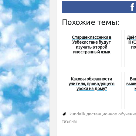
Похожие темы:
Старшеклассники в
Даёт
Узбекистане будут
III
изучать второй
по
иностранный язык
Каковы обязанности
Вн
учителя, проводящего
выя
уроки на дому?
kundalik
,
дистанционное обучени
таълим