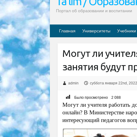
Ta’lim / Образов
Портал об образовании и воспитании
Главная
Университеты
Учебники
Могут ли учител
занятия будут п
admin
суббота января 22nd, 202
Было просмотрено
2 088
Могут ли учителя работать до
онлайн? В Министерстве нар
интересующий педагогов воп