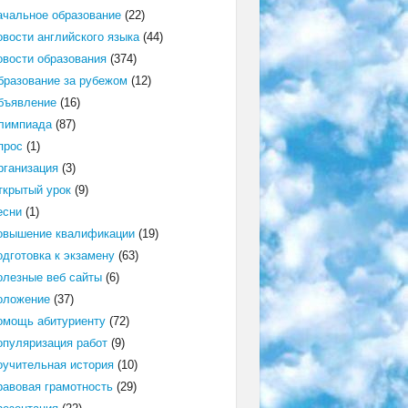
ачальное образование
(22)
овости английского языка
(44)
овости образования
(374)
бразование за рубежом
(12)
бъявление
(16)
лимпиада
(87)
прос
(1)
рганизация
(3)
ткрытый урок
(9)
есни
(1)
овышение квалификации
(19)
одготовка к экзамену
(63)
олезные веб сайты
(6)
оложение
(37)
омощь абитуриенту
(72)
опуляризация работ
(9)
оучительная история
(10)
равовая грамотность
(29)