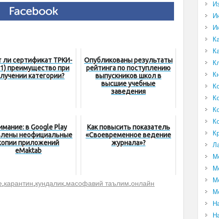
И
И
И
К
К
 ли сертификат ТРКИ-
Опубликованы результаты
К
 (С1) преимущество при
рейтинга по поступлению
К
лучении категории?
выпускников школ в
высшие учебные
К
заведения
К
К
К
имание: в Google Play
Как повысить показатель
К
влены неофициальные
«Своевременное ведение
копии приложений
журнала»?
Л
eMaktab
М
М
М
е
,
карантин
,
кундалик
,
масофавий таълим
,
онлайн
М
Н
Н