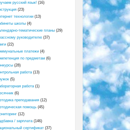
зучаем русский язык!
(16)
нструкция
(23)
нтернет технологии
(13)
абинеты школы
(4)
алендарно-тематические планы
(29)
лассному руководителю
(37)
ниги
(22)
оммунальные платежи
(4)
омпетенция по предметам
(6)
онкурсы
(28)
онтрольная работа
(13)
ружок
(5)
абораторная работа
(1)
есячник
(6)
етодика преподавания
(12)
етодическая помощь
(45)
ониторинг
(12)
адбавка / зарплата
(146)
ациональный сертификат
(37)