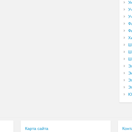
У
У
У
Ф
Ф
Х
Ш
Ш
Ш
Э
Э
Э
Эт
Ю
Карта сайта
Конт