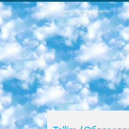
Образовательный портал
РЕСПУБЛИКА УЗБЕКИСТАН МИНИСТРЕРСТВО ДОШКОЛЬНОГО И ШКОЛЬНОГО ОБРАЗОВАНИЯ КОМАНДА в общеобразовательных учреждениях в 2023-2024 учебном году организация и проведение итоговой государственной аттестации обучающихся о Министра дошкольного и школьного образования Республики Узбекистан от 4 марта 2008 года (постановлением Минюста от 20 марта 2008 года № 1778 государственной регистрации) «Итоговое состояние учащихся общего среднего образования на основании положения об утверждении положения об аттестации общего среднего образования выпускной экзамен студентов в образовательных учреждениях в 2023-2024 учебном году В целях организации и прохождения аттестации приказываю: 1. Следующее: перечень предметов, по которым будет проводиться итоговая государственная аттестация и экзамен формы перевода согласно приложению 1; сертификаты международного образца, оценивающие уровень владения иностранными языками перечень согласно приложению 2; 2. Педагогический при специализированных образовательных учреждениях. научно-практический центр квалификации и международной оценки (Д.Давидова) 2024 г. До 25 марта: задания по предметам, по которым будет проводиться итоговая аттестация разработка и утверждение технических условий; итоговая аттестация на основании разработанного предметного задания разработка вопросов по предметам (устно и письменно), экзамен передача; общеобразовательные средние школы и специальные учебные заведения учащиеся выпускных классов школ и интернатов в агентской системе подготовка базы данных экзаменационных материалов и критериев оценки; перевод базы экзаменационных материалов на все языки обучения подать в Республиканский образовательный центр для изготовления; варианты экзаменов на основе разработанных контрольных материалов пусть будут поставлены задачи формирования. 3. Республиканский образовательный центр (Ш.Худайкулов) до 5 апреля 2024 года. до: база данных предоставленных экзаменационных материалов на все языки обучения перевод и экспертиза; для слепых, слабовидящих, глухих, слабослышащих и умственно отсталых детей учащиеся выпускных классов специализированных школ и школ-интернатов база данных экзаменационных материалов на всех преподаваемых языках подготовка критериев оценки; специализированные школы для умственно отсталых детей и технологии для учащихся выпускных классов школ-интернатов разработка соответствующих рекомендаций и критериев проведения ЕГЭ по естествознанию давать задания. 4. Педагогический при специализированных образовательных учреждениях. Научно-практический центр навыков и международной оценки (Д.Давидова), Республи