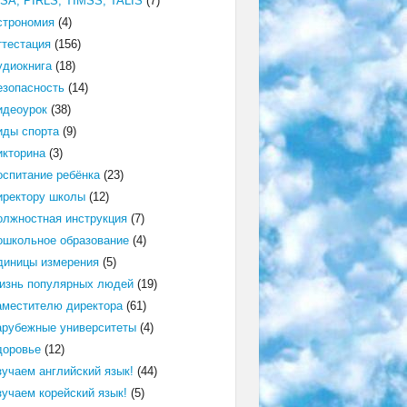
ISA, PIRLS, TIMSS, TALIS
(7)
строномия
(4)
ттестация
(156)
удиокнига
(18)
езопасность
(14)
идеоурок
(38)
иды спорта
(9)
икторина
(3)
оспитание ребёнка
(23)
иректору школы
(12)
олжностная инструкция
(7)
ошкольное образование
(4)
диницы измерения
(5)
изнь популярных людей
(19)
аместителю директора
(61)
арубежные университеты
(4)
доровье
(12)
зучаем английский язык!
(44)
зучаем корейский язык!
(5)