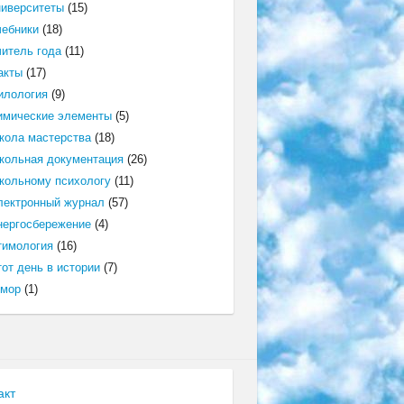
ниверситеты
(15)
чебники
(18)
читель года
(11)
акты
(17)
илология
(9)
имические элементы
(5)
кола мастерства
(18)
кольная документация
(26)
кольному психологу
(11)
лектронный журнал
(57)
нергосбережение
(4)
тимология
(16)
от день в истории
(7)
мор
(1)
акт