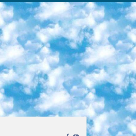
ека открытого доступа. Каталог площадки регулярно обрастает текстами статей из различных научных изданий. Сгруппированные по журналам и рубрикам публикации можно читать онлайн или скачивать целиком в PDF-формате. Проект нацелен на популяризацию науки за счёт открытого доступа к качественной информации. 6. «ПостНаука» На этом ресурсе публикуют подборки видеолекций, составленные экспертами из разных отраслей и объединённые общими темами. Среди них, к примеру, есть серии «Биоинформатика и геномика», «Культура средневековой Скандинавии» и Cinema Studies о теории кино. Каждая подборка лекций — логически связанная история, рассказанная экспертом от первого лица. Кроме того, на сайте появляются научно-образовательные статьи и тесты на разные темы. 7. «Newочём» Команда проекта «Newочём» отбирает самые интересные тексты из англоязычных СМИ и переводит те из них, за которые голосуют участники сообщества «ВКонтакте». По большей части это научно-популярные статьи. Редакторы придумывают лишь заголовки, в остальном содержание переводов соответствует оригиналам. Полные тексты можно читать прямо в социальной сети. 8. InternetUrok Онлайн-база материалов по основным дисциплинам школьной программы. Информация на сайте структурирована по классам, предметам и темам (урокам). Каждый урок состоит из видеолекций и конспектов. Есть также интерактивные тренажёры и тесты для закрепления пройденного материала. Даже если вы давно окончили школу, возможность повторить программу старших классов всегда может пригодиться. 9. Edutainme Ещё один ресурс об образовании. В отличие от Newtonew, как мне кажется, Edutainme больше ориентируется на представителей индустрии: педагогов, предпринимателей, разработчиков образовательных проектов. Но и любой, кто просто стремится к саморазвитию, найдёт на сайте много полезного и интересного для себя. Например, информацию о новых курсах и образовательных сервисах. 10. Newtonew Онлайн-медиа об образовании и обучении в широком смысле. Авторы Newtonew пишут об инструментах, заведениях, тактиках и стратегиях, которые помогают учить других и получать новые знания самостоятельно. На этой площадке вы найдёте новости, обзоры, аналитические мат