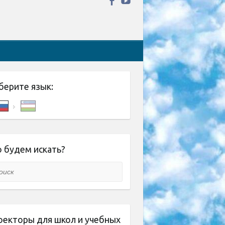
берите язык:
 будем искать?
ск
оекторы для школ и учебных