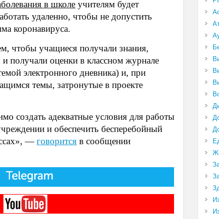
P
аболевания в школе
учителям будет
А
работать удаленно, чтобы не допустить
А
ма коронавируса.
А
тем, чтобы учащиеся
получали знания
,
Б
В
 и получали оценки в классном журнале
В
темой электронного дневника) и, при
В
ащимся темы, затронутые в проекте
В
Д
мо создать адекватные условия для работы
Д
учреждении и обеспечить бесперебойный
Д
ассах», —
говорится
в сообщении
Е
Ж
З
З
З
И
И