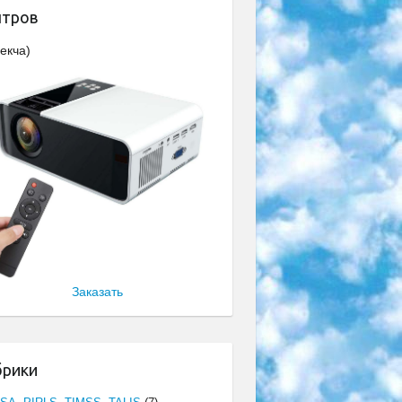
нтров
екча)
Заказать
брики