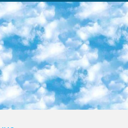
ка образовательный центр (Худайкулов Ш.) итоговый государственный аттестационный экзамен ориентирован на творческое и логическое мышление при подготовке базы материалов учитывать введение заданий. 5. Следует отметить, что: сертификат государственного образца о знании общеобразовательного предмета и как минимум национальный уровень B1 по предметам на иностранных языках, указанным в Приложении 2. или международно признанный сертификат эквивалентного уровня студенты, изучающие определенный предмет, освобождаются от экзамена; по соответствующим предметам запланирована итоговая государственная аттестация за день до дня, путем жеребьевки Рабочей группой (в письменной форме по предметам, проводимым в форме) из числа сформированных вариантов выбрано 2 варианта; 2 выбранных варианта экзамена анонсированы на официальном сайте министерства и все выпускники по всей стране на основе этих вариантов проводит итоговую государственную аттестацию. 6. Государственное образование учащихся средних общеобразовательных учреждений. знания в соответствии с квалификационными требованиями, которые необходимо приобрести на основании стандартов итоговый (выпускной) контроль для 9 и 11 классов в целях тестирования Экзамены (далее – экзамены) состоят из предметов, перечисленных в приложении 1. будет сделано. 7. Экзамены пройдут с 26 мая по 15 июня 2024 г. (кроме науки физического воспитания). 8. Физическая для учащихся 9 классов общесредних образовательных учреждений. Экзамены по предмету «Образование, квалификация медицина» 1-6 мая 2024 года. сотрудники перевести под присмотр (с отклонениями в физическом или умственном развитии) специализированная школа для детей, школы-интернаты и со сколиозом школы-интернаты санаторного типа для больных детей исключены). 9. Он был слепым, слабовидящим и имел нарушения опорно-двигательного аппарата. экзамены в специализированных школах и интернатах для детей должны проводиться исходя из требований, предъявляемых к общеобразовательным учреждениям (физкультура кроме науки). 10. Специализированная школа для глухих и слабослышащих детей. и экзамены в интернатах и быть реализован в виде письменного теста по математике. 11. Специальность для умственно отсталых детей. Для 9 класса Родной язык и литературное письмо Государственный язык (язык обучения – узбекский). для неклассов) написано Математическое письмо Письменная/устная история Узбекистана Физическое воспитание практично Итоговый контроль Для 11 класса Написание родного языка и литературы (эссе) Математическое письмо Узбекский язык (обучение на узбекском языке) не посещающее общее среднее образование для учреждений)/Образовательное учреждение выбор письменный и устный Иностранный язык письменный/устный Письменная/устная история Узбекистана *По выбору студента:  Химия  Физика  Основы государственного права  География 10 бесплатных образовательных ресурсов - Мы составили подборку онлайн-проектов с интерактивными упражнениями, видеолекциями и статьями. Они помогут вам обрести новые и освежить старые знания бесплатно. 1. «ИНТУИТ» Старейшая образовательная площадка Рунета. Здесь вы найдёте сотни текстовых и видеокурсов на десятки различных тем — от программирования до психологии. Многие курсы подготовлены российскими университетами и крупными международными компаниями вроде Intel и Microsoft. Самостоятельное обучение бесплатное, но желающие могут оплатить услуги персональных наставников. 2. «Смартия» знакомит с актуальными профессиями и подсказывает, как им обучаться. Выбрав заинтересовавшую вас специальность — SMM-специалист, фотограф, веб-дизайнер или другую, — увидите список необходимых для неё умений. Чтобы вы могли освоить их самостоятельно, для каждого умения площадка отображает подборку ссылок на учебные материалы. Хотя «Смартия» ориентируется на русскоязычную аудиторию, часть контента всё же доступна только на английском. 3. «Лекторий Физтеха» Проект Московского физико-технического института (Физтеха). С его помощью вы можете смотреть онлайн серии лекций, записанные на видео в этом вузе. В числе доступных предметов — физика, биология, химия, информационные технологии и другие. К некоторым лекциям администрация ресурса прилагает готовые конспекты, которые можно скачивать в PDF-формате. 4. ITMOcourses Онлайн-площадка Санкт-Петербургского национального исследовательского университета информационных технологий, механики и оптики (ИТМО). Ресурс предоставляет свободный доступ к курсам, разработанным в этом вузе. Каталог материалов разбит на четыре категории: «Оптические системы и технологии», «Приборостроение и робототехника», «Информационные технологии» и «Биотехнологии». Курсы состоят из видеолекций, интерактивных демонстраций и заданий. 5. «КиберЛенинка» Электронная научная библиот