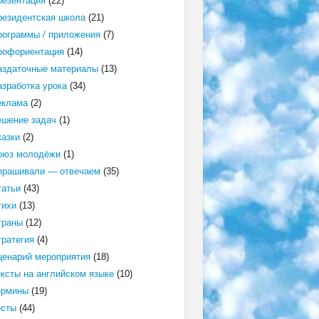
резентация
(22)
резидентская школа
(21)
рограммы / приложения
(7)
рофориентация
(14)
аздаточные материалы
(13)
азработка урока
(34)
еклама
(2)
ешение задач
(1)
казки
(2)
оюз молодёжи
(1)
прашивали — отвечаем
(35)
татьи
(43)
тихи
(13)
траны
(12)
тратегия
(4)
ценарий мероприятия
(18)
ексты на английском языке
(10)
ермины
(19)
есты
(44)