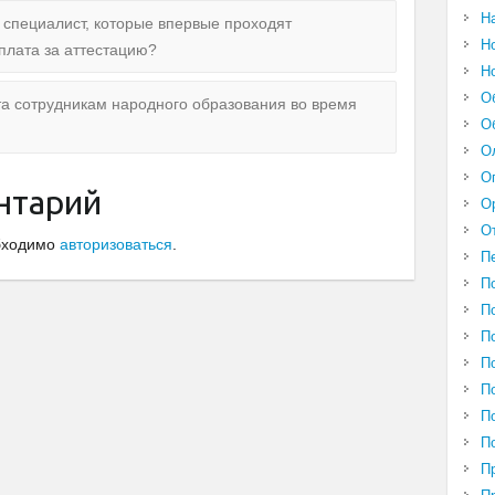
Н
й специалист, которые впервые проходят
Н
плата за аттестацию?
Н
О
та сотрудникам народного образования во время
О
О
О
нтарий
О
О
обходимо
авторизоваться
.
П
П
П
П
П
П
П
П
П