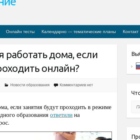
ание
Онлайн тесты
Календарно — тематические планы
Контакт
я работать дома, если
Вы
роходить онлайн?
2
Новости образования
Комментариев нет
Что
Пои
ма, если занятия будут проходить в режиме
одного образования
ответили
на
рос.
Пр