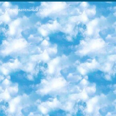
Образовательный портал
РЕСПУБЛИКА УЗБЕКИСТАН МИНИСТРЕРСТВО ДОШКОЛЬНОГО И ШКОЛЬНОГО ОБРАЗОВАНИЯ КОМАНДА в общеобразовательных учреждениях в 2023-2024 учебном году организация и проведение итоговой государственной аттестации обучающихся о Министра дошкольного и школьного образования Республики Узбекистан от 4 марта 2008 года (постановлением Минюста от 20 марта 2008 года № 1778 государственной регистрации) «Итоговое состояние учащихся общего среднего образования на основании положения об утверждении положения об аттестации общего среднего образования выпускной экзамен студентов в образовательных учреждениях в 2023-2024 учебном году В целях организации и прохождения аттестации приказываю: 1. Следующее: перечень предметов, по которым будет проводиться итоговая государственная аттестация и экзамен формы перевода согласно приложению 1; сертификаты международного образца, оценивающие уровень владения иностранными языками перечень согласно приложению 2; 2. Педагогический при специализированных образовательных учреждениях. научно-практический центр квалификации и международной оценки (Д.Давидова) 2024 г. До 25 марта: задания по предметам, по которым будет проводиться итоговая аттестация разработка и утверждение технических условий; итоговая аттестация на основании разработанного предметного задания разработка вопросов по предметам (устно и письменно), экзамен передача; общеобразовательные средние школы и специальные учебные заведения учащиеся выпускных классов школ и интернатов в агентской системе подготовка базы данных экзаменационных материалов и критериев оценки; перевод базы экзаменационных материалов на все языки обучения подать в Республиканский образовательный центр для изготовления; варианты экзаменов на основе разработанных контрольных материалов пусть будут поставлены задачи формирования. 3. Республиканский образовательный центр (Ш.Худайкулов) до 5 апреля 2024 года. до: база данных предоставленных экзаменационных материалов на все языки обучения перевод и экспертиза; для слепых, слабовидящих, глухих, слабослышащих и умственно отсталых детей учащиеся выпускных классов специализированных школ и школ-интернатов база данных экзаменационных материалов на всех преподаваемых языках подготовка критериев оценки; специализированные школы для умственно отсталых детей и технологии для учащихся выпускных классов школ-интернатов разработка соответствующих рекомендаций и критериев проведения ЕГЭ по естествознанию давать задания. 4. Педагогический при специализированных образовательных учреждениях. Научно-практический центр навыков и международной оценки (Д.Давидова), Республика образовательный центр (Худайкулов Ш.) итоговый государственный аттестационный экзамен ориентирован на творческое и логическое мышление при подготовке базы материалов учитывать введение заданий. 5. Следует отметить, что: сертификат государственного образца о знании общеобразовательного предмета и как минимум национальный уровень B1 по предметам на иностранных языках, указанным в Приложении 2. или международно признанный сертификат эквивалентного уровня студенты, изучающие определенный предмет, освобождаются от экзамена; по соответствующим предметам запланирована итоговая государственная аттестация за день до дня, путем жеребьевки Рабочей группой (в письменной форме по предметам, проводимым в форме) из числа сформированных вариантов выбрано 2 варианта; 2 выбранных варианта экзамена анонсированы на официальном сайте министерства и все выпускники по всей стране на основе этих вариантов проводит итоговую государственную аттестацию. 6. Государственное образование учащихся средних общеобразовательных учреждений. знания в соответствии с квалификационными требованиями, которые необходимо приобрести на основании стандартов итоговый (выпускной) контроль для 9 и 11 классов в целях тестирования Экзамены (далее – экзамены) состоят из предметов, перечисленных в приложении 1. будет сделано. 7. Экзамены пройдут с 26 мая по 15 июня 2024 г. (кроме науки физического воспитания). 8. Физическая для учащихся 9 классов общесредних образовательных учреждений. Экзамены по предмету «Образование, квалификация медицина» 1-6 мая 2024 года. сотрудники перевести под присмотр (с отклонениями в физическом или умственном развитии) специализированная школа для детей, школы-интернаты и со сколиозом школы-интернаты санаторного типа для больных детей исключены). 9. Он был слепым, слабовидящим и имел нарушения опорно-двигательного аппарата. экзамены в специализированных школах и интернатах для детей должны проводиться исходя из требований, предъявляемых к общеобразовательным учреждениям (физкультура кроме науки). 10. Специализированная школа для глухих и слабослышащих детей. и экзамены в интернатах и быть реализован в виде письменного теста по математике. 11. Специальность для умственно отсталых детей. Для 9 класса Родной язык и литературное письмо Государственный язык (язык обучения – узбекский). для неклассов) написано Математическое письмо Письменная/устная история Узбекистана Физическое воспитание практично Итоговый контроль Для 11 класса Написание родного языка и литературы (эссе) Математическое письмо Узбекский язык (обучение на узбекском языке) не посещающее общее среднее образование для учреждений)/Образовательное учреждение выбор письменный и устный Иностранный язык письменный/устный Письменная/устная история Узбекистана *По выбору студента:  Химия  Физика  Основы государственного права  География 10 бесплатных образовательных ресурсов - Мы составили подборку онлайн-проектов с интерактивными упражнениями, видеолекциями и статьями. Они помогут вам обрести новые и освежить старые знания бесплатно. 1. «ИНТУИТ» Старейшая образовательная площадка Рунета. Здесь вы найдёте сотни текстовых и видеокурсов на десятки различных тем — от программирования до психологии. Многие курсы подготовлены российскими университетами и крупными международными компаниями вроде Intel и Microsoft. Самостоятельное обучение бесплатное, но желающие могут оплатить услуги персональных наставников. 2. «Смартия» знакомит с актуальными профессиями и подсказывает, как им обучаться. Выбрав заинтересовавшую вас специальность — SMM-специалист, фотограф, веб-дизайнер или другую, — увидите список необходимых для неё умений. Чтобы вы могли освоить их самостоятельно, для каждого умения площадка отображает подборку ссылок на учебные материалы. Хотя «Смартия» ориентируется на русскоязычную аудиторию, часть контента всё же доступна только на английском. 3. «Лекторий Физтеха» Проект Московского физико-технического института (Физтеха). С его помощью вы можете смотреть онлайн серии лекций, записанные на видео в этом вузе. В числе доступных предметов — физика, биология, химия, информационные технологии и другие. К некоторым лекциям администрация ресурса прилагает готовые конспекты, которые можно скачивать в PDF-формате. 4. ITMOcourses Онлайн-площадка Санкт-Петербургского национального исследовательского университета информационных технологий, механики и оптики (ИТМО). Ресурс предоставляет свободный доступ к курсам, разработанным в этом вузе. Каталог материалов разбит на четыре категории: «Оптические системы и технологии», «Приборостроение и робототехника», «Информационные технологии» и «Биотехнологии». Курсы состоят из видеолекций, интерактивных демонстраций и заданий. 5. «КиберЛенинка» Электронная научная библиотека открытого доступа. Каталог площадки регулярно обрастает текстами статей из различных научных изданий. Сгруппированные по журналам и рубрикам публикации можно читать онлайн или скачивать целиком в PDF-формате. Проект нацелен на популяризацию науки за счёт открытого доступа к качественной информации. 6. «ПостНаука» На этом ресурсе публикуют подборки видеолекций, составленные экспертами из разных отраслей и объединённые общими темами. Среди них, к примеру, есть серии «Биоинформатика и геномика», «Культура средневековой Скандинавии» и Cinema Studies о теории кино. Каждая подборка лекций — логически связанная история, рассказанная экспертом от первого лица. Кроме того, на сайте появляются научно-образовательные статьи и тесты на разные темы. 7. «Newочём» Команда проекта «Newочём» отбирает самые интересные тексты из англоязычных СМИ и переводит те из них, за которые голосуют участники сообщества «ВКонтакте». По большей части это научно-популярные статьи. Редакторы придумывают лишь заголовки, в остальном содержание переводов соответствует оригиналам. Полные тексты можно читать прямо в социальной сети. 8. InternetUrok Онлайн-база материалов по основным дисциплинам школьной программы. Информация на сайте структурирована по классам, предметам и темам (урокам). Каждый урок состоит из видеолекций и конспектов. Есть также интерактивные тренажёры и тесты для закрепления пройденного материала. Даже если вы давно окончили школу, возможность повторить программу старших классов всегда может пригодиться. 9. Edutainme Ещё один ресурс об образовании. В отличие от Newtonew, как мне кажется, Edutainme больше ориентируется на представителей индустрии: педагогов, предпринимателей, разработчиков образовательных проектов. Но и любой, кто просто стремится к саморазвитию, найдёт на сайте много полезного и интересного для себя. Например, информацию о новых курсах и образовательных сервисах. 10. Newtonew Онлайн-медиа об образовании и обучении в широком смысле. Авторы Newtonew пишут об инструментах, заведениях, тактиках и стратегиях, которые помогают учить других и получать новые знания самостоятельно. На этой площадке вы найдёте новости, обзоры, аналитические мат