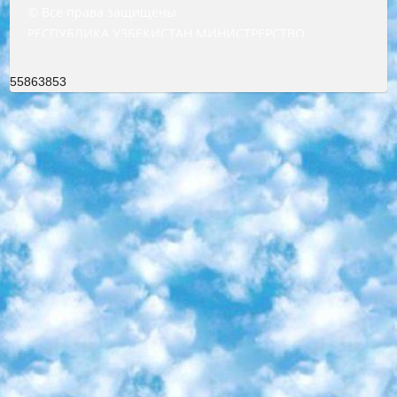
© Все права защищены
РЕСПУБЛИКА УЗБЕКИСТАН МИНИСТРЕРСТВО ДОШКОЛЬНОГО И ШКОЛЬНОГО ОБРАЗОВАНИЯ КОМАНДА в общеобразовательных учреждениях в 2023-2024 учебном году организация и проведение итоговой государственной аттестации обучающихся о Министра дошкольного и школьного образования Республики Узбекистан от 4 марта 2008 года (постановлением Минюста от 20 марта 2008 года № 1778 государственной регистрации) «Итоговое состояние учащихся общего среднего образования на основании положения об утверждении положения об аттестации общего среднего образования выпускной экзамен студентов в образовательных учреждениях в 2023-2024 учебном году В целях организации и прохождения аттестации приказываю: 1. Следующее: перечень предметов, по которым будет проводиться итоговая государственная аттестация и экзамен формы перевода согласно приложению 1; сертификаты международного образца, оценивающие уровень владения иностранными языками перечень согласно приложению 2; 2. Педагогический при специализированных образовательных учреждениях. научно-практический центр квалификации и международной оценки (Д.Давидова) 2024 г. До 25 марта: задания по предметам, по которым будет проводиться итоговая аттестация разработка и утверждение технических условий; итоговая аттестация на основании разработанного предметного задания разработка вопросов по предметам (устно и письменно), экзамен передача; общеобразовательные средние школы и специальные учебные заведения учащиеся выпускных классов школ и интернатов в агентской системе подготовка базы данных экзаменационных материалов и критериев оценки; перевод базы экзаменационных материалов на все языки обучения подать в Республиканский образовательный центр для изготовления; варианты экзаменов на основе разработанных контрольных материалов пусть будут поставлены задачи формирования. 3. Республиканский образовательный центр (Ш.Худайкулов) до 5 апреля 2024 года. до: база данных предоставленных экзаменационных материалов на все языки обучения перевод и экспертиза; для слепых, слабовидящих, глухих, слабослышащих и умственно отсталых детей учащиеся выпускных классов специализированных школ и школ-интернатов база данных экзаменационных материалов на всех преподаваемых языках подготовка критериев оценки; специализированные школы для умственно отсталых детей и технологии для учащихся выпускных классов школ-интернатов разработка соответствующих рекомендаций и критериев проведения ЕГЭ по естествознанию давать задания. 4. Педагогический при специализированных образовательных учреждениях. Научно-практический центр навыков и международной оценки (Д.Давидова), Республика образовательный центр (Худайкулов Ш.) итоговый государственный аттестационный экзамен ориентирован на творческое и логическое мышление при подготовке базы материалов учитывать введение заданий. 5. Следует отметить, что: сертификат государственного образца о знании общеобразовательного предмета и как минимум национальный уровень B1 по предметам на иностранных языках, указанным в Приложении 2. или международно признанный сертификат эквивалентного уровня студенты, изучающие определенный предмет, освобождаются от экзамена; по соответствующим предметам запланирована итоговая государственная аттестация за день до дня, путем жеребьевки Рабочей группой (в письменной форме по предметам, проводимым в форме) из числа сформированных вариантов выбрано 2 варианта; 2 выбранных варианта экзамена анонсированы на официальном сайте министерства и все выпускники по всей стране на основе этих вариантов проводит итоговую государственную аттестацию. 6. Государственное образование учащихся средних общеобразовательных учреждений. знания в соответствии с квалификационными требованиями, которые необходимо приобрести на основании стандартов итоговый (выпускной) контроль для 9 и 11 классов в целях тестирования Экзамены (далее – экзамены) состоят из предметов, перечисленных в приложении 1. будет сделано. 7. Экзамены пройдут с 26 мая по 15 июня 2024 г. (кроме науки физического воспитания). 8. Физическая для учащихся 9 классов общесредних образовательных учреждений. Экзамены по предмету «Образование, квалификация медицина» 1-6 мая 2024 года. сотрудники перевести под присмотр (с отклонениями в физическом или умственном развитии) специализированная школа для детей, школы-интернаты и со сколиозом школы-интернаты санаторного типа для больных детей исключены). 9. Он был слепым, слабовидящим и имел нарушения опорно-двигательного аппарата. экзамены в специализированных школах и интернатах для детей должны проводиться исходя из требований, предъявляемых к общеобразовательным учреждениям (физкультура кроме науки). 10. Специализированная школа для глухих и слабослышащих детей. и экзамены в интернатах и быть реализован в виде письменного теста по математике. 11. Специальность для умственно отсталых детей. Для 9 класса Родной язык и литературное письмо Государственный язык (язык обучения – узбекский). для неклассов) написано Математическое письмо Письменная/устная история Узбекистана Физическое воспитание практично Итоговый контроль Для 11 класса Написание родного языка и литературы (эссе) Математическое письмо Узбекский язык (обучение на узбекском языке) не посещающее общее среднее образование для учреждений)/Образовательное учреждение выбор письменный и устный Иностранный язык письменный/устный Письменная/устная история Узбекистана *По выбору студента:  Химия  Физика  Основы государственного права  География 10 бесплатных образовательных ресурсов - Мы составили подборку онлайн-проектов с интерактивными упражнениями, видеолекциями и статьями. Они помогут вам обрести новые и освежить старые знания бесплатно. 1. «ИНТУИТ» Старейшая образовательная площадка Рунета. Здесь вы найдёте сотни текстовых и видеокурсов на десятки различных тем — от программирования до психологии. Многие курсы подготовлены российскими университетами и крупными международными компаниями вроде Intel и Microsoft. Самостоятельное обучение бесплатное, но желающие могут оплатить услуги персональных наставников. 2. «Смартия» знакомит с актуальными профессиями и подсказывает, как им обучаться. Выбрав заинтересовавшую вас специальность — SMM-специалист, фотограф, веб-дизайнер или другую, — увидите список необходимых для неё умений. Чтобы вы могли освоить их самостоятельно, для каждого умения площадка отображает подборку ссылок на учебные материалы. Хотя «Смартия» ориентируется на русскоязычную аудиторию, часть контента всё же доступна только на английском. 3. «Лекторий Физтеха» Проект Московского физико-технического института (Физтеха). С его помощью вы можете смотреть онлайн серии лекций, записанные на видео в этом вузе. В числе доступных предметов — физика, биология, химия, информационные технологии и другие. К некоторым лекциям администрация ресурса прилагает готовые конспекты, которые можно скачивать в PDF-формате. 4. ITMOcourses Онлайн-площадка Санкт-Петербургского национального исследовательского университета информационных технологий, механики и оптики (ИТМО). Ресурс предоставляет свободный доступ к курсам, разработанным в этом вузе. Каталог материалов разбит на четыре категории: «Оптические системы и технологии», «Приборостроение и робототехника», «Информационные технологии» и «Биотехнологии». Курсы состоят из видеолекций, интерактивных демонстраций и заданий. 5. «КиберЛенинка» Электронная научная библиотека открытого доступа. Каталог площадки регулярно обрастает текстами статей из различных научных изданий. Сгруппированные по журналам и рубрикам публикации можно читать онлайн или скачивать целиком в PDF-формате. Проект нацелен на популяризацию науки за счёт открытого доступа к качественной информации. 6. «ПостНаука» На этом ресурсе публикуют подборки видеолекций, составленные экспертами из разных отраслей и объединённые общими темами. Среди них, к примеру, есть серии «Биоинформатика и геномика», «Культура средневековой Скандинавии» и Cinema Studies о теории кино. Каждая подборка лекций — логически связанная история, рассказанная экспертом от первого лица. Кроме того, на сайте появляются научно-образовательные статьи и тесты на разные темы. 7. «Newочём» Команда проекта «Newочём» отбирает самые интересные тексты из англоязычных СМИ и переводит те из них, за которые голосуют участники сообщества «ВКонтакте». По большей части это научно-популярные статьи. Редакторы придумывают лишь заголовки, в остальном содержание переводов соответствует оригиналам. Полные тексты можно читать прямо в социальной сети. 8. InternetUrok Онлайн-база материалов по основным дисциплинам школьной программы. Информация на сайте структурирована по классам, предметам и темам (урокам). Каждый урок состоит из видеолекций и конспектов. Есть также интерактивные тренажёры и тесты для закрепления пройденного материала. Даже если вы давно окончили школу, возможность повторить программу старших классов всегда может пригодиться. 9. Edutainme Ещё один ресурс об образовании. В отличие от Newtonew, как мне кажется, Edutainme больше ориентируется на представителей индустрии: педагогов, предпринимателей, разработчиков образовательных проектов. Но и любой, кто просто стремится к саморазвитию, найдёт на сайте много полезного и интересного для себя. Например, информацию о новых курсах и образовательных сервисах. 10. Newtonew Онлайн-медиа об образовании и обучении в широком смысле. Авторы Newtonew пишут об инструментах, заведениях, тактиках и стратегиях, которые помогают учить других и получать новые знания самостоятельно. На этой площадке вы найдёте новости, обзоры, аналитические мате
55863853