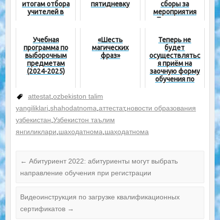
итогам отбора
пятидневку
сборы за
учителей в
мероприятия
специализиров
«Последнего
анные школы
звонка» — МНО
системы
Учебная
«Шесть
Теперь не
агентства
программа по
магических
будет
(видео)
выборочным
фраз»
осуществлятьс
предметам
я приём на
(2024-2025)
заочную форму
обучения по
педагогическим
направлениям
attestat
,
ozbekiston talim
yangiliklari
,
shahodatnoma
,
аттестат
,
новости образования
узбекистан
,
Узбекистон таълим
янгиликлари
,
шаходатнома
,
шаҳодатнома
←
Абитуриент 2022: абитуриенты могут выбрать
направление обучения при регистрации
Видеоинструкция по загрузке квалификационных
сертификатов
→