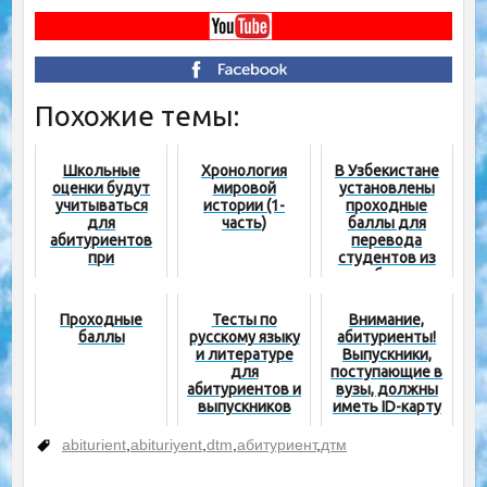
Похожие темы:
Школьные
Хронология
В Узбекистане
оценки будут
мировой
установлены
учитываться
истории (1-
проходные
для
часть)
баллы для
абитуриентов
перевода
при
студентов из
поступлении в
зарубежных
вуз
вузов в
государственн
Проходные
Тесты по
Внимание,
ые
баллы
русскому языку
абитуриенты!
и литературе
Выпускники,
для
поступающие в
абитуриентов и
вузы, должны
выпускников
иметь ID-карту
школ
abiturient
,
abituriyent
,
dtm
,
абитуриент
,
дтм