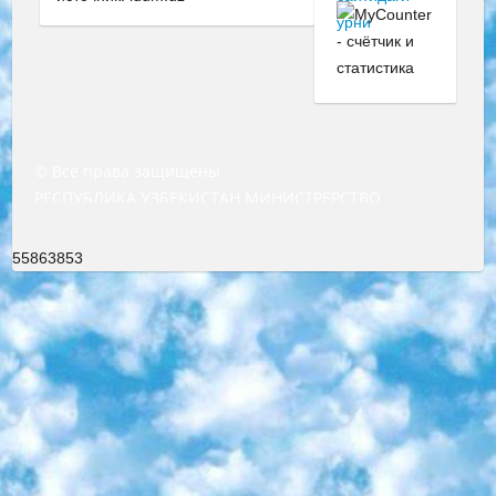
© Все права защищены
РЕСПУБЛИКА УЗБЕКИСТАН МИНИСТРЕРСТВО ДОШКОЛЬНОГО И ШКОЛЬНОГО ОБРАЗОВАНИЯ КОМАНДА в общеобразовательных учреждениях в 2023-2024 учебном году организация и проведение итоговой государственной аттестации обучающихся о Министра дошкольного и школьного образования Республики Узбекистан от 4 марта 2008 года (постановлением Минюста от 20 марта 2008 года № 1778 государственной регистрации) «Итоговое состояние учащихся общего среднего образования на основании положения об утверждении положения об аттестации общего среднего образования выпускной экзамен студентов в образовательных учреждениях в 2023-2024 учебном году В целях организации и прохождения аттестации приказываю: 1. Следующее: перечень предметов, по которым будет проводиться итоговая государственная аттестация и экзамен формы перевода согласно приложению 1; сертификаты международного образца, оценивающие уровень владения иностранными языками перечень согласно приложению 2; 2. Педагогический при специализированных образовательных учреждениях. научно-практический центр квалификации и международной оценки (Д.Давидова) 2024 г. До 25 марта: задания по предметам, по которым будет проводиться итоговая аттестация разработка и утверждение технических условий; итоговая аттестация на основании разработанного предметного задания разработка вопросов по предметам (устно и письменно), экзамен передача; общеобразовательные средние школы и специальные учебные заведения учащиеся выпускных классов школ и интернатов в агентской системе подготовка базы данных экзаменационных материалов и критериев оценки; перевод базы экзаменационных материалов на все языки обучения подать в Республиканский образовательный центр для изготовления; варианты экзаменов на основе разработанных контрольных материалов пусть будут поставлены задачи формирования. 3. Республиканский образовательный центр (Ш.Худайкулов) до 5 апреля 2024 года. до: база данных предоставленных экзаменационных материалов на все языки обучения перевод и экспертиза; для слепых, слабовидящих, глухих, слабослышащих и умственно отсталых детей учащиеся выпускных классов специализированных школ и школ-интернатов база данных экзаменационных материалов на всех преподаваемых языках подготовка критериев оценки; специализированные школы для умственно отсталых детей и технологии для учащихся выпускных классов школ-интернатов разработка соответствующих рекомендаций и критериев проведения ЕГЭ по естествознанию давать задания. 4. Педагогический при специализированных образовательных учреждениях. Научно-практический центр навыков и международной оценки (Д.Давидова), Республика образовательный центр (Худайкулов Ш.) итоговый государственный аттестационный экзамен ориентирован на творческое и логическое мышление при подготовке базы материалов учитывать введение заданий. 5. Следует отметить, что: сертификат государственного образца о знании общеобразовательного предмета и как минимум национальный уровень B1 по предметам на иностранных языках, указанным в Приложении 2. или международно признанный сертификат эквивалентного уровня студенты, изучающие определенный предмет, освобождаются от экзамена; по соответствующим предметам запланирована итоговая государственная аттестация за день до дня, путем жеребьевки Рабочей группой (в письменной форме по предметам, проводимым в форме) из числа сформированных вариантов выбрано 2 варианта; 2 выбранных варианта экзамена анонсированы на официальном сайте министерства и все выпускники по всей стране на основе этих вариантов проводит итоговую государственную аттестацию. 6. Государственное образование учащихся средних общеобразовательных учреждений. знания в соответствии с квалификационными требованиями, которые необходимо приобрести на основании стандартов итоговый (выпускной) контроль для 9 и 11 классов в целях тестирования Экзамены (далее – экзамены) состоят из предметов, перечисленных в приложении 1. будет сделано. 7. Экзамены пройдут с 26 мая по 15 июня 2024 г. (кроме науки физического воспитания). 8. Физическая для учащихся 9 классов общесредних образовательных учреждений. Экзамены по предмету «Образование, квалификация медицина» 1-6 мая 2024 года. сотрудники перевести под присмотр (с отклонениями в физическом или умственном развитии) специализированная школа для детей, школы-интернаты и со сколиозом школы-интернаты санаторного типа для больных детей исключены). 9. Он был слепым, слабовидящим и имел нарушения опорно-двигательного аппарата. экзамены в специализированных школах и интернатах для детей должны проводиться исходя из требований, предъявляемых к общеобразовательным учреждениям (физкультура кроме науки). 10. Специализированная школа для глухих и слабослышащих детей. и экзамены в интернатах и быть реализован в виде письменного теста по математике. 11. Специальность для умственно отсталых детей. Для 9 класса Родной язык и литературное письмо Государственный язык (язык обучения – узбекский). для неклассов) написано Математическое письмо Письменная/устная история Узбекистана Физическое воспитание практично Итоговый контроль Для 11 класса Написание родного языка и литературы (эссе) Математическое письмо Узбекский язык (обучение на узбекском языке) не посещающее общее среднее образование для учреждений)/Образовательное учреждение выбор письменный и устный Иностранный язык письменный/устный Письменная/устная история Узбекистана *По выбору студента:  Химия  Физика  Основы государственного права  География 10 бесплатных образовательных ресурсов - Мы составили подборку онлайн-проектов с интерактивными упражнениями, видеолекциями и статьями. Они помогут вам обрести новые и освежить старые знания бесплатно. 1. «ИНТУИТ» Старейшая образовательная площадка Рунета. Здесь вы найдёте сотни текстовых и видеокурсов на десятки различных тем — от программирования до психологии. Многие курсы подготовлены российскими университетами и крупными международными компаниями вроде Intel и Microsoft. Самостоятельное обучение бесплатное, но желающие могут оплатить услуги персональных наставников. 2. «Смартия» знакомит с актуальными профессиями и подсказывает, как им обучаться. Выбрав заинтересовавшую вас специальность — SMM-специалист, фотограф, веб-дизайнер или другую, — увидите список необходимых для неё умений. Чтобы вы могли освоить их самостоятельно, для каждого умения площадка отображает подборку ссылок на учебные материалы. Хотя «Смартия» ориентируется на русскоязычную аудиторию, часть контента всё же доступна только на английском. 3. «Лекторий Физтеха» Проект Московского физико-технического института (Физтеха). С его помощью вы можете смотреть онлайн серии лекций, записанные на видео в этом вузе. В числе доступных предметов — физика, биология, химия, информационные технологии и другие. К некоторым лекциям администрация ресурса прилагает готовые конспекты, которые можно скачивать в PDF-формате. 4. ITMOcourses Онлайн-площадка Санкт-Петербургского национального исследовательского университета информационных технологий, механики и оптики (ИТМО). Ресурс предоставляет свободный доступ к курсам, разработанным в этом вузе. Каталог материалов разбит на четыре категории: «Оптические системы и технологии», «Приборостроение и робототехника», «Информационные технологии» и «Биотехнологии». Курсы состоят из видеолекций, интерактивных демонстраций и заданий. 5. «КиберЛенинка» Электронная научная библиотека открытого доступа. Каталог площадки регулярно обрастает текстами статей из различных научных изданий. Сгруппированные по журналам и рубрикам публикации можно читать онлайн или скачивать целиком в PDF-формате. Проект нацелен на популяризацию науки за счёт открытого доступа к качественной информации. 6. «ПостНаука» На этом ресурсе публикуют подборки видеолекций, составленные экспертами из разных отраслей и объединённые общими темами. Среди них, к примеру, есть серии «Биоинформатика и геномика», «Культура средневековой Скандинавии» и Cinema Studies о теории кино. Каждая подборка лекций — логически связанная история, рассказанная экспертом от первого лица. Кроме того, на сайте появляются научно-образовательные статьи и тесты на разные темы. 7. «Newочём» Команда проекта «Newочём» отбирает самые интересные тексты из англоязычных СМИ и переводит те из них, за которые голосуют участники сообщества «ВКонтакте». По большей части это научно-популярные статьи. Редакторы придумывают лишь заголовки, в остальном содержание переводов соответствует оригиналам. Полные тексты можно читать прямо в социальной сети. 8. InternetUrok Онлайн-база материалов по основным дисциплинам школьной программы. Информация на сайте структурирована по классам, предметам и темам (урокам). Каждый урок состоит из видеолекций и конспектов. Есть также интерактивные тренажёры и тесты для закрепления пройденного материала. Даже если вы давно окончили школу, возможность повторить программу старших классов всегда может пригодиться. 9. Edutainme Ещё один ресурс об образовании. В отличие от Newtonew, как мне кажется, Edutainme больше ориентируется на представителей индустрии: педагогов, предпринимателей, разработчиков образовательных проектов. Но и любой, кто просто стремится к саморазвитию, найдёт на сайте много полезного и интересного для себя. Например, информацию о новых курсах и образовательных сервисах. 10. Newtonew Онлайн-медиа об образовании и обучении в широком смысле. Авторы Newtonew пишут об инструментах, заведениях, тактиках и стратегиях, которые помогают учить других и получать новые знания самостоятельно. На этой площадке вы найдёте новости, обзоры, аналитические мате
55863853