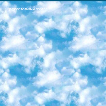
Образовательный портал
РЕСПУБЛИКА УЗБЕКИСТАН МИНИСТРЕРСТВО ДОШКОЛЬНОГО И ШКОЛЬНОГО ОБРАЗОВАНИЯ КОМАНДА в общеобразовательных учреждениях в 2023-2024 учебном году организация и проведение итоговой государственной аттестации обучающихся о Министра дошкольного и школьного образования Республики Узбекистан от 4 марта 2008 года (постановлением Минюста от 20 марта 2008 года № 1778 государственной регистрации) «Итоговое состояние учащихся общего среднего образования на основании положения об утверждении положения об аттестации общего среднего образования выпускной экзамен студентов в образовательных учреждениях в 2023-2024 учебном году В целях организации и прохождения аттестации приказываю: 1. Следующее: перечень предметов, по которым будет проводиться итоговая государственная аттестация и экзамен формы перевода согласно приложению 1; сертификаты международного образца, оценивающие уровень владения иностранными языками перечень согласно приложению 2; 2. Педагогический при специализированных образовательных учреждениях. научно-практический центр квалификации и международной оценки (Д.Давидова) 2024 г. До 25 марта: задания по предметам, по которым будет проводиться итоговая аттестация разработка и утверждение технических условий; итоговая аттестация на основании разработанного предметного задания разработка вопросов по предметам (устно и письменно), экзамен передача; общеобразовательные средние школы и специальные учебные заведения учащиеся выпускных классов школ и интернатов в агентской системе подготовка базы данных экзаменационных материалов и критериев оценки; перевод базы экзаменационных материалов на все языки обучения подать в Республиканский образовательный центр для изготовления; варианты экзаменов на основе разработанных контрольных материалов пусть будут поставлены задачи формирования. 3. Республиканский образовательный центр (Ш.Худайкулов) до 5 апреля 2024 года. до: база данных предоставленных экзаменационных материалов на все языки обучения перевод и экспертиза; для слепых, слабовидящих, глухих, слабослышащих и умственно отсталых детей учащиеся выпускных классов специализированных школ и школ-интернатов база данных экзаменационных материалов на всех преподаваемых языках подготовка критериев оценки; специализированные школы для умственно отсталых детей и технологии для учащихся выпускных классов школ-интернатов разработка соответствующих рекомендаций и критериев проведения ЕГЭ по естествознанию давать задания. 4. Педагогический при специализированных образовательных учреждениях. Научно-практический центр навыков и международной оценки (Д.Давидова), Республика образовательный центр (Худайкулов Ш.) итоговый государственный аттестационный экзамен ориентирован на творческое и логическое мышление при подготовке базы материалов учитывать введение заданий. 5. Следует отметить, что: сертификат государственного образца о знании общеобразовательного предмета и как минимум национальный уровень B1 по предметам на иностранных языках, указанным в Приложении 2. или международно признанный сертификат эквивалентного уровня студенты, изучающие определенный предмет, освобождаются от экзамена; по соответствующим предметам запланирована итоговая государственная аттестация за день до дня, путем жеребьевки Рабочей группой (в письменной форме по предметам, проводимым в форме) из числа сформированных вариантов выбрано 2 варианта; 2 выбранных варианта экзамена анонсированы на официальном сайте министерства и все выпускники по всей стране на основе этих вариантов проводит итоговую государственную аттестацию. 6. Государственное образование учащихся средних общеобразовательных учреждений. знания в соответствии с квалификационными требованиями, которые необходимо приобрести на основании стандартов итоговый (выпускной) контроль для 9 и 11 классов в целях тестирования Экзамены (далее – экзамены) состоят из предметов, перечисленных в приложении 1. будет сделано. 7. Экзамены пройдут с 26 мая по 15 июня 2024 г. (кроме науки физического воспитания). 8. Физическая для учащихся 9 классов общесредних образовательных учреждений. Экзамены по предмету «Образование, квалификация медицина» 1-6 мая 2024 года. сотрудники перевести под присмотр (с отклонениями в физическом или умственном развитии) специализированная школа для детей, школы-интернаты и со сколиозом школы-интернаты санаторного типа для больных детей исключены). 9. Он был слепым, слабовидящим и имел нарушения опорно-двигательного аппарата. экзамены в специализированных школах и интернатах для детей должны проводиться исходя из требований, предъявляемых к общеобразовательным учреждениям (физкультура кроме науки). 10. Специализированная школа для глухих и слабослышащих детей. и экзамены в интернатах и быть реализован в виде письменного теста по математике. 11. Специальность для умственно отсталых детей. Для 9 класса Родной язык и литературное письмо Государственный язык (язык обучения – узбекский). для неклассов) написано Математическое письмо Письменная/устная история Узбекистана Физическое воспитание практично Итоговый контроль Для 11 класса Написание родного языка и литературы (эссе) Математическое письмо Узбекский язык (обучение на узбекском языке) не посещающее общее среднее образование для учреждений)/Образовательное учреждение выбор письменный и устный Иностранный язык письменный/устный Письменная/устная история Узбекистана *По выбору студента:  Химия  Физика  Основы государственного права  География 10 бесплатных образовательных ресурсов - Мы составили подборку онлайн-проектов с интерактивными упражнениями, видеолекциями и статьями. Они помогут вам обрести новые и освежить старые знания бесплатно. 1. «ИНТУИТ» Старейшая образовательная площадка Рунета. Здесь вы найдёте сотни текстовых и видеокурсов на десятки различных тем — от программирования до психологии. Многие курсы подготовлены российскими университетами и крупными международными компаниями вроде Intel и Microsoft. Самостоятельное обучение бесплатное, но желающие могут оплатить услуги персональных наставников. 2. «Смартия» знакомит с актуальными профессиями и подсказывает, как им обучаться. Выбрав заинтересовавшую вас специальность — SMM-специалист, фотограф, веб-дизайнер или другую, — увидите список необходимых для неё умений. Чтобы вы могли освоить их самостоятельно, для каждого умения площадка отображает подборку ссылок на учебные материалы. Хотя «Смартия» ориентируется на русскоязычную аудиторию, часть контента всё же доступна только на английском. 3. «Лекторий Физтеха» Проект Московского физико-технического института (Физтеха). С его помощью вы можете смотреть онлайн серии лекций, записанные на видео в этом вузе. В числе доступных предметов — физика, биология, химия, информационные технологии и другие. К некоторым лекциям администрация ресурса прилагает готовые конспекты, которые можно скачивать в PDF-формате. 4. ITMOcourses Онлайн-площадка Санкт-Петербургского национального исследовательского университета информационных технологий, механики и оптики (ИТМО). Ресурс предоставляет свободный доступ к курсам, разработанным в этом вузе. Каталог материалов разбит на четыре категории: «Оптические системы и технологии», «Приборостроение и робототехника», «Информационные технологии» и «Биотехнологии». Курсы состоят из видеолекций, интерактивных демонстраций и заданий. 5. «КиберЛенинка» Электронная научная библиотека открытого доступа. Каталог площадки регулярно обрастает текстами статей из различных научных изданий. Сгруппированные по журналам и рубрикам публикации можно читать онлайн или скачивать целиком в PDF-формате. Проект нацелен на популяризацию науки за счёт открытого доступа к качественной информации. 6. «ПостНаука» На этом ресурсе публикуют подборки видеолекций, составленные экспертами из разных отраслей и объединённые общими темами. Среди них, к примеру, есть серии «Биоинформатика и геномика», «Культура средневековой Скандинавии» и Cinema Studies о теории кино. Каждая подборка лекций — логически связанная история, рассказанная экспертом от первого лица. Кроме того, на сайте появляются научно-образовательные статьи и тесты на разные темы. 7. «Newочём» Команда проекта «Newочём» отбирает самые интересные тексты из англоязычных СМИ и переводит те из них, за которые голосуют участники сообщества «ВКонтакте». По большей части это научно-популярные статьи. Редакторы придумывают лишь заголовки, в остальном содержание переводов соответствует оригиналам. Полные тексты можно читать прямо в социальной сети. 8. InternetUrok Онлайн-база материалов по основным дисциплинам школьной программы. Информация на сайте структурирована по классам, предметам и темам (урокам). Каждый урок состоит из видеолекций и конспектов. Есть также интерактивные тренажёры и тесты для закрепления пройденного материала. Даже если вы давно окончили школу, возможность повторить программу старших классов всегда может пригодиться. 9. Edutainme Ещё один ресурс об образовании. В отличие от Newtonew, как мне кажется, Edutainme больше ориентируется на представителей индустрии: педагогов, предпринимателей, разработчиков образовательных проектов. Но и любой, кто просто стремится к саморазвитию, найдёт на сайте много полезного и интересного для себя. Например, информацию о новых курсах и образовательных сервисах. 10. Newtonew Онлайн-медиа об образовании и обучении в широком смысле. Авторы Newtonew пишут об инструментах, заведениях, тактиках и стратегиях, которые помогают учить других и получать новые знания самостоятельно. На этой площадке вы найдёте новости, обзоры, аналитические мат