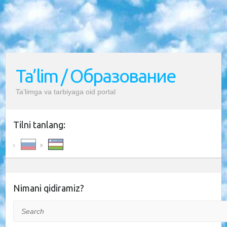
Ta’lim / Образование
Ta’limga va tarbiyaga oid portal
Tilni tanlang:
Nimani qidiramiz?
Search