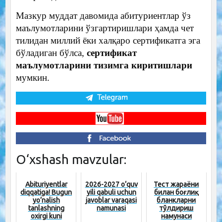
Мазкур муддат давомида абитуриентлар ўз
маълумотларини ўзгартиришлари ҳамда чет
тилидан миллий ёки халқаро сертификатга эга
бўладиган бўлса,
сертификат
маълумотларини тизимга киритишлари
мумкин.
O‘xshash mavzular:
Abituriyentlar
2026-2027 o‘quv
Тест жараёни
diqqatiga! Bugun
yili qabuli uchun
билан боғлиқ
yo‘nalish
javoblar varaqasi
бланкларни
tanlashning
namunasi
тўлдириш
oxirgi kuni
намунаси