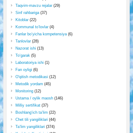
Taqvim-mavzu rejalar
(29)
Sinf rahbariga
(37)
Kitoblar
(22)
Kommunal to‘lovlar
(4)
Fanlar bo‘yicha kompetensiya
(6)
Tanlovlar
(28)
Nazorat ishi
(13)
To‘garak
(5)
Laboratoriya ishi
(1)
Fan oyligi
(6)
O'qitish metodikasi
(12)
Metodik yordam
(45)
Monitoring
(12)
Ustama / oylik maosh
(146)
Milliy sertifikat
(37)
Boshlang‘ich ta’lim
(22)
Chet tili yangiliklari
(44)
Ta’lim yangiliklari
(374)