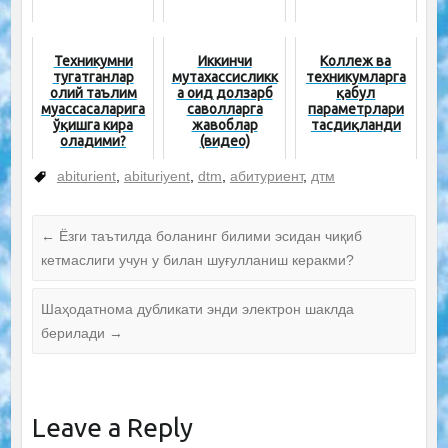
Техникумни
Иккинчи
Коллеж ва
тугатганлар
мутахассисликк
техникумларга
олий таълим
а оид долзарб
қабул
муассасаларига
саволларга
параметрлари
ўқишга кира
жавоблар
тасдиқланди
оладими?
(видео)
abiturient
,
abituriyent
,
dtm
,
абитуриент
,
дтм
←
Ёзги таътилда боланинг билими эсидан чиқиб
кетмаслиги учун у билан шуғулланиш керакми?
Шаҳодатнома дубликати энди электрон шаклда
берилади
→
Leave a Reply