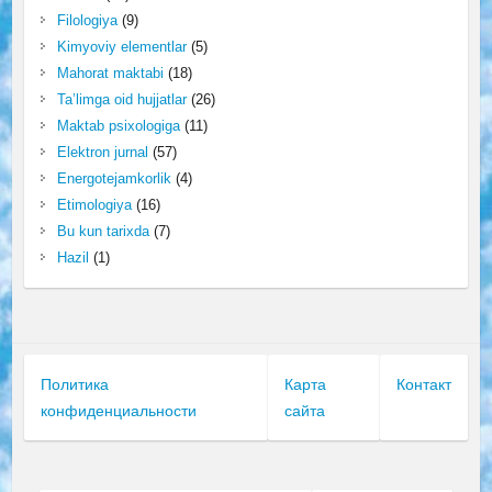
Filologiya
(9)
Kimyoviy elementlar
(5)
Mahorat maktabi
(18)
Ta’limga oid hujjatlar
(26)
Maktab psixologiga
(11)
Elektron jurnal
(57)
Energotejamkorlik
(4)
Etimologiya
(16)
Bu kun tarixda
(7)
Hazil
(1)
Политика
Карта
Контакт
конфиденциальности
сайта