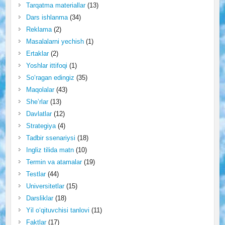
Tarqatma materiallar
(13)
Dars ishlanma
(34)
Reklama
(2)
Masalalarni yechish
(1)
Ertaklar
(2)
Yoshlar ittifoqi
(1)
So‘ragan edingiz
(35)
Maqolalar
(43)
She’rlar
(13)
Davlatlar
(12)
Strategiya
(4)
Tadbir ssenariysi
(18)
Ingliz tilida matn
(10)
Termin va atamalar
(19)
Testlar
(44)
Universitetlar
(15)
Darsliklar
(18)
Yil o‘qituvchisi tanlovi
(11)
Faktlar
(17)