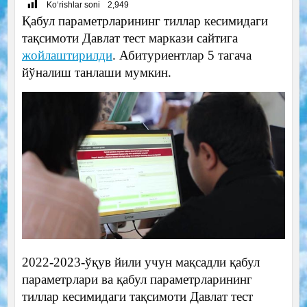
Ko‘rishlar soni
2,949
Қабул параметрларининг тиллар кесимидаги
тақсимоти Давлат тест маркази сайтига
жойлаштирилди
. Абитуриентлар 5 тагача
йўналиш танлаши мумкин.
2022-2023-ўқув йили учун мақсадли қабул
параметрлари ва қабул параметрларининг
тиллар кесимидаги тақсимоти Давлат тест