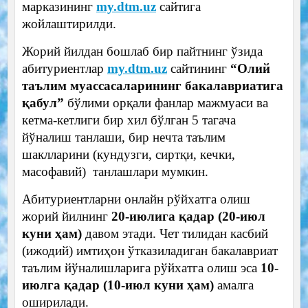
марказининг
my.dtm.uz
сайтига
жойлаштирилди.
Жорий йилдан бошлаб бир пайтнинг ўзида
абитуриентлар
my.dtm.uz
сайтининг
“Олий
таълим муассасаларининг бакалавриатига
қабул”
бўлими орқали фанлар мажмуаси ва
кетма-кетлиги бир хил бўлган
5 тагача
йўналиш танлаши, бир нечта таълим
шаклларини (кундузги, сиртқи, кечки,
масофавий)
танлашлари мумкин.
Абитуриентларни онлайн рўйхатга олиш
жорий йилнинг
20-июлига қадар (20-июл
куни ҳам)
давом этади. Чет тилидан касбий
(ижодий) имтиҳон ўтказиладиган бакалавриат
таълим йўналишларига рўйхатга олиш эса
10-
июлга қадар (10-июл куни ҳам)
амалга
оширилади.