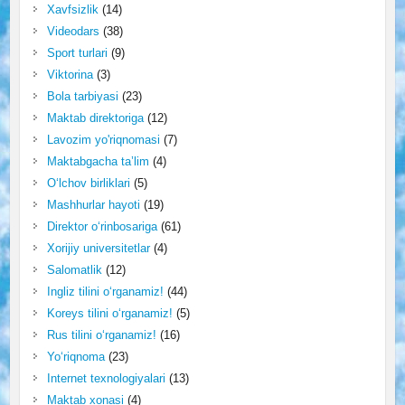
Xavfsizlik
(14)
Videodars
(38)
Sport turlari
(9)
Viktorina
(3)
Bola tarbiyasi
(23)
Maktab direktoriga
(12)
Lavozim yo'riqnomasi
(7)
Maktabgacha ta’lim
(4)
O‘lchov birliklari
(5)
Mashhurlar hayoti
(19)
Direktor o‘rinbosariga
(61)
Xorijiy universitetlar
(4)
Salomatlik
(12)
Ingliz tilini o‘rganamiz!
(44)
Koreys tilini o‘rganamiz!
(5)
Rus tilini o‘rganamiz!
(16)
Yo‘riqnoma
(23)
Internet texnologiyalari
(13)
Maktab xonasi
(4)