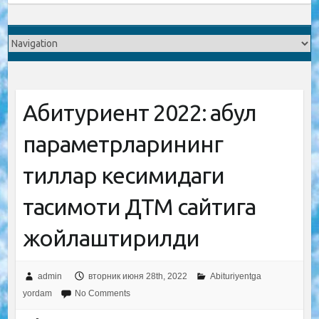
Абитуриент 2022: қабул
параметрларининг
тиллар кесимидаги
тақсимоти ДТМ сайтига
жойлаштирилди
admin
вторник июня 28th, 2022
Abituriyentga
yordam
No Comments