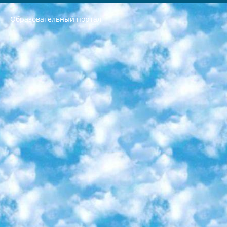
Образовательный портал
РЕСПУБЛИКА УЗБЕКИСТАН МИНИСТРЕРСТВО ДОШКОЛЬНОГО И ШКОЛЬНОГО ОБРАЗОВАНИЯ КОМАНДА в общеобразовательных учреждениях в 2023-2024 учебном году организация и проведение итоговой государственной аттестации обучающихся о Министра дошкольного и школьного образования Республики Узбекистан от 4 марта 2008 года (постановлением Минюста от 20 марта 2008 года № 1778 государственной регистрации) «Итоговое состояние учащихся общего среднего образования на основании положения об утверждении положения об аттестации общего среднего образования выпускной экзамен студентов в образовательных учреждениях в 2023-2024 учебном году В целях организации и прохождения аттестации приказываю: 1. Следующее: перечень предметов, по которым будет проводиться итоговая государственная аттестация и экзамен формы перевода согласно приложению 1; сертификаты международного образца, оценивающие уровень владения иностранными языками перечень согласно приложению 2; 2. Педагогический при специализированных образовательных учреждениях. научно-практический центр квалификации и международной оценки (Д.Давидова) 2024 г. До 25 марта: задания по предметам, по которым будет проводиться итоговая аттестация разработка и утверждение технических условий; итоговая аттестация на основании разработанного предметного задания разработка вопросов по предметам (устно и письменно), экзамен передача; общеобразовательные средние школы и специальные учебные заведения учащиеся выпускных классов школ и интернатов в агентской системе подготовка базы данных экзаменационных материалов и критериев оценки; перевод базы экзаменационных материалов на все языки обучения подать в Республиканский образовательный центр для изготовления; варианты экзаменов на основе разработанных контрольных материалов пусть будут поставлены задачи формирования. 3. Республиканский образовательный центр (Ш.Худайкулов) до 5 апреля 2024 года. до: база данных предоставленных экзаменационных материалов на все языки обучения перевод и экспертиза; для слепых, слабовидящих, глухих, слабослышащих и умственно отсталых детей учащиеся выпускных классов специализированных школ и школ-интернатов база данных экзаменационных материалов на всех преподаваемых языках подготовка критериев оценки; специализированные школы для умственно отсталых детей и технологии для учащихся выпускных классов школ-интернатов разработка соответствующих рекомендаций и критериев проведения ЕГЭ по естествознанию давать задания. 4. Педагогический при специализированных образовательных учреждениях. Научно-практический центр навыков и международной оценки (Д.Давидова), Республика образовательный центр (Худайкулов Ш.) итоговый государственный аттестационный экзамен ориентирован на творческое и логическое мышление при подготовке базы материалов учитывать введение заданий. 5. Следует отметить, что: сертификат государственного образца о знании общеобразовательного предмета и как минимум национальный уровень B1 по предметам на иностранных языках, указанным в Приложении 2. или международно признанный сертификат эквивалентного уровня студенты, изучающие определенный предмет, освобождаются от экзамена; по соответствующим предметам запланирована итоговая государственная аттестация за день до дня, путем жеребьевки Рабочей группой (в письменной форме по предметам, проводимым в форме) из числа сформированных вариантов выбрано 2 варианта; 2 выбранных варианта экзамена анонсированы на официальном сайте министерства и все выпускники по всей стране на основе этих вариантов проводит итоговую государственную аттестацию. 6. Государственное образование учащихся средних общеобразовательных учреждений. знания в соответствии с квалификационными требованиями, которые необходимо приобрести на основании стандартов итоговый (выпускной) контроль для 9 и 11 классов в целях тестирования Экзамены (далее – экзамены) состоят из предметов, перечисленных в приложении 1. будет сделано. 7. Экзамены пройдут с 26 мая по 15 июня 2024 г. (кроме науки физического воспитания). 8. Физическая для учащихся 9 классов общесредних образовательных учреждений. Экзамены по предмету «Образование, квалификация медицина» 1-6 мая 2024 года. сотрудники перевести под присмотр (с отклонениями в физическом или умственном развитии) специализированная школа для детей, школы-интернаты и со сколиозом школы-интернаты санаторного типа для больных детей исключены). 9. Он был слепым, слабовидящим и имел нарушения опорно-двигательного аппарата. экзамены в специализированных школах и интернатах для детей должны проводиться исходя из требований, предъявляемых к общеобразовательным учреждениям (физкультура кроме науки). 10. Специализированная школа для глухих и слабослышащих детей. и экзамены в интернатах и быть реализован в виде письменного теста по математике. 11. Специальность для умственно отсталых детей. Для 9 класса Родной язык и литературное письмо Государственный язык (язык обучения – узбекский). для неклассов) написано Математическое письмо Письменная/устная история Узбекистана Физическое воспитание практично Итоговый контроль Для 11 класса Написание родного языка и литературы (эссе) Математическое письмо Узбекский язык (обучение на узбекском языке) не посещающее общее среднее образование для учреждений)/Образовательное учреждение выбор письменный и устный Иностранный язык письменный/устный Письменная/устная история Узбекистана *По выбору студента:  Химия  Физика  Основы государственного права  География 10 бесплатных образовательных ресурсов - Мы составили подборку онлайн-проектов с интерактивными упражнениями, видеолекциями и статьями. Они помогут вам обрести новые и освежить старые знания бесплатно. 1. «ИНТУИТ» Старейшая образовательная площадка Рунета. Здесь вы найдёте сотни текстовых и видеокурсов на десятки различных тем — от программирования до психологии. Многие курсы подготовлены российскими университетами и крупными международными компаниями вроде Intel и Microsoft. Самостоятельное обучение бесплатное, но желающие могут оплатить услуги персональных наставников. 2. «Смартия» знакомит с актуальными профессиями и подсказывает, как им обучаться. Выбрав заинтересовавшую вас специальность — SMM-специалист, фотограф, веб-дизайнер или другую, — увидите список необходимых для неё умений. Чтобы вы могли освоить их самостоятельно, для каждого умения площадка отображает подборку ссылок на учебные материалы. Хотя «Смартия» ориентируется на русскоязычную аудиторию, часть контента всё же доступна только на английском. 3. «Лекторий Физтеха» Проект Московского физико-технического института (Физтеха). С его помощью вы можете смотреть онлайн серии лекций, записанные на видео в этом вузе. В числе доступных предметов — физика, биология, химия, информационные технологии и другие. К некоторым лекциям администрация ресурса прилагает готовые конспекты, которые можно скачивать в PDF-формате. 4. ITMOcourses Онлайн-площадка Санкт-Петербургского национального исследовательского университета информационных технологий, механики и оптики (ИТМО). Ресурс предоставляет свободный доступ к курсам, разработанным в этом вузе. Каталог материалов разбит на четыре категории: «Оптические системы и технологии», «Приборостроение и робототехника», «Информационные технологии» и «Биотехнологии». Курсы состоят из видеолекций, интерактивных демонстраций и заданий. 5. «КиберЛенинка» Электронная научная библиотека открытого доступа. Каталог площадки регулярно обрастает текстами статей из различных научных изданий. Сгруппированные по журналам и рубрикам публикации можно читать онлайн или скачивать целиком в PDF-формате. Проект нацелен на популяризацию науки за счёт открытого доступа к качественной информации. 6. «ПостНаука» На этом ресурсе публикуют подборки видеолекций, составленные экспертами из разных отраслей и объединённые общими темами. Среди них, к примеру, есть серии «Биоинформатика и геномика», «Культура средневековой Скандинавии» и Cinema Studies о теории кино. Каждая подборка лекций — логически связанная история, рассказанная экспертом от первого лица. Кроме того, на сайте появляются научно-образовательные статьи и тесты на разные темы. 7. «Newочём» Команда проекта «Newочём» отбирает самые интересные тексты из англоязычных СМИ и переводит те из них, за которые голосуют участники сообщества «ВКонтакте». По большей части это научно-популярные статьи. Редакторы придумывают лишь заголовки, в остальном содержание переводов соответствует оригиналам. Полные тексты можно читать прямо в социальной сети. 8. InternetUrok Онлайн-база материалов по основным дисциплинам школьной программы. Информация на сайте структурирована по классам, предметам и темам (урокам). Каждый урок состоит из видеолекций и конспектов. Есть также интерактивные тренажёры и тесты для закрепления пройденного материала. Даже если вы давно окончили школу, возможность повторить программу старших классов всегда может пригодиться. 9. Edutainme Ещё один ресурс об образовании. В отличие от Newtonew, как мне кажется, Edutainme больше ориентируется на представителей индустрии: педагогов, предпринимателей, разработчиков образовательных проектов. Но и любой, кто просто стремится к саморазвитию, найдёт на сайте много полезного и интересного для себя. Например, информацию о новых курсах и образовательных сервисах. 10. Newtonew Онлайн-медиа об образовании и обучении в широком смысле. Авторы Newtonew пишут об инструментах, заведениях, тактиках и стратегиях, которые помогают учить других и получать новые знания самостоятельно. На этой площадке вы найдёте новости, обзоры, аналитические мат