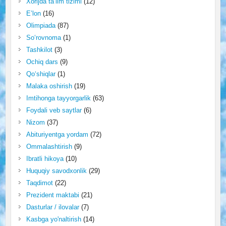
Xorijda ta’lim tizimi
(12)
E’lon
(16)
Olimpiada
(87)
So‘rovnoma
(1)
Tashkilot
(3)
Ochiq dars
(9)
Qo‘shiqlar
(1)
Malaka oshirish
(19)
Imtihonga tayyorgarlik
(63)
Foydali veb saytlar
(6)
Nizom
(37)
Abituriyentga yordam
(72)
Ommalashtirish
(9)
Ibratli hikoya
(10)
Huquqiy savodxonlik
(29)
Taqdimot
(22)
Prezident maktabi
(21)
Dasturlar / ilovalar
(7)
Kasbga yo'naltirish
(14)