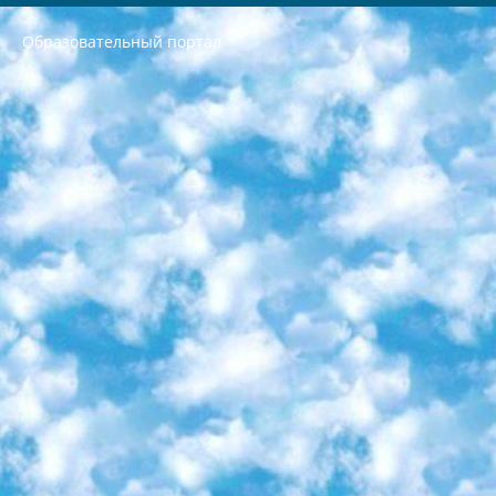
Образовательный портал
РЕСПУБЛИКА УЗБЕКИСТАН МИНИСТРЕРСТВО ДОШКОЛЬНОГО И ШКОЛЬНОГО ОБРАЗОВАНИЯ КОМАНДА в общеобразовательных учреждениях в 2023-2024 учебном году организация и проведение итоговой государственной аттестации обучающихся о Министра дошкольного и школьного образования Республики Узбекистан от 4 марта 2008 года (постановлением Минюста от 20 марта 2008 года № 1778 государственной регистрации) «Итоговое состояние учащихся общего среднего образования на основании положения об утверждении положения об аттестации общего среднего образования выпускной экзамен студентов в образовательных учреждениях в 2023-2024 учебном году В целях организации и прохождения аттестации приказываю: 1. Следующее: перечень предметов, по которым будет проводиться итоговая государственная аттестация и экзамен формы перевода согласно приложению 1; сертификаты международного образца, оценивающие уровень владения иностранными языками перечень согласно приложению 2; 2. Педагогический при специализированных образовательных учреждениях. научно-практический центр квалификации и международной оценки (Д.Давидова) 2024 г. До 25 марта: задания по предметам, по которым будет проводиться итоговая аттестация разработка и утверждение технических условий; итоговая аттестация на основании разработанного предметного задания разработка вопросов по предметам (устно и письменно), экзамен передача; общеобразовательные средние школы и специальные учебные заведения учащиеся выпускных классов школ и интернатов в агентской системе подготовка базы данных экзаменационных материалов и критериев оценки; перевод базы экзаменационных материалов на все языки обучения подать в Республиканский образовательный центр для изготовления; варианты экзаменов на основе разработанных контрольных материалов пусть будут поставлены задачи формирования. 3. Республиканский образовательный центр (Ш.Худайкулов) до 5 апреля 2024 года. до: база данных предоставленных экзаменационных материалов на все языки обучения перевод и экспертиза; для слепых, слабовидящих, глухих, слабослышащих и умственно отсталых детей учащиеся выпускных классов специализированных школ и школ-интернатов база данных экзаменационных материалов на всех преподаваемых языках подготовка критериев оценки; специализированные школы для умственно отсталых детей и технологии для учащихся выпускных классов школ-интернатов разработка соответствующих рекомендаций и критериев проведения ЕГЭ по естествознанию давать задания. 4. Педагогический при специализированных образовательных учреждениях. Научно-практический центр навыков и международной оценки (Д.Давидова), Республика образовательный центр (Худайкулов Ш.) итоговый государственный аттестационный экзамен ориентирован на творческое и логическое мышление при подготовке базы материалов учитывать введение заданий. 5. Следует отметить, что: сертификат государственного образца о знании общеобразовательного предмета и как минимум национальный уровень B1 по предметам на иностранных языках, указанным в Приложении 2. или международно признанный сертификат эквивалентного уровня студенты, изучающие определенный предмет, освобождаются от экзамена; по соответствующим предметам запланирована итоговая государственная аттестация за день до дня, путем жеребьевки Рабочей группой (в письменной форме по предметам, проводимым в форме) из числа сформированных вариантов выбрано 2 варианта; 2 выбранных варианта экзамена анонсированы на официальном сайте министерства и все выпускники по всей стране на основе этих вариантов проводит итоговую государственную аттестацию. 6. Государственное образование учащихся средних общеобразовательных учреждений. знания в соответствии с квалификационными требованиями, которые необходимо приобрести на основании стандартов итоговый (выпускной) контроль для 9 и 11 классов в целях тестирования Экзамены (далее – экзамены) состоят из предметов, перечисленных в приложении 1. будет сделано. 7. Экзамены пройдут с 26 мая по 15 июня 2024 г. (кроме науки физического воспитания). 8. Физическая для учащихся 9 классов общесредних образовательных учреждений. Экзамены по предмету «Образование, квалификация медицина» 1-6 мая 2024 года. сотрудники перевести под присмотр (с отклонениями в физическом или умственном развитии) специализированная школа для детей, школы-интернаты и со сколиозом школы-интернаты санаторного типа для больных детей исключены). 9. Он был слепым, слабовидящим и имел нарушения опорно-двигательного аппарата. экзамены в специализированных школах и интернатах для детей должны проводиться исходя из требований, предъявляемых к общеобразовательным учреждениям (физкультура кроме науки). 10. Специализированная школа для глухих и слабослышащих детей. и экзамены в интернатах и быть реализован в виде письменного теста по математике. 11. Специальность для умственно отсталых детей. Для 9 класса Родной язык и литературное письмо Государственный язык (язык обучения – узбекский). для неклассов) написано Математическое письмо Письменная/устная история Узбекистана Физическое воспитание практично Итоговый контроль Для 11 класса Написание родного языка и литературы (эссе) Математическое письмо Узбекский язык (обучение на узбекском языке) не посещающее общее среднее образование для учреждений)/Образовательное учреждение выбор письменный и устный Иностранный язык письменный/устный Письменная/устная история Узбекистана *По выбору студента:  Химия  Физика  Основы государственного права  География 10 бесплатных образовательных ресурсов - Мы составили подборку онлайн-проектов с интерактивными упражнениями, видеолекциями и статьями. Они помогут вам обрести новые и освежить старые знания бесплатно. 1. «ИНТУИТ» Старейшая образовательная площадка Рунета. Здесь вы найдёте сотни текстовых и видеокурсов на десятки различных тем — от программирования до психологии. Многие курсы подготовлены российскими университетами и крупными международными компаниями вроде Intel и Microsoft. Самостоятельное обучение бесплатное, но желающие могут оплатить услуги персональных наставников. 2. «Смартия» знакомит с актуальными профессиями и подсказывает, как им обучаться. Выбрав заинтересовавшую вас специальность — SMM-специалист, фотограф, веб-дизайнер или другую, — увидите список необходимых для неё умений. Чтобы вы могли освоить их самостоятельно, для каждого умения площадка отображает подборку ссылок на учебные материалы. Хотя «Смартия» ориентируется на русскоязычную аудиторию, часть контента всё же доступна только на английском. 3. «Лекторий Физтеха» Проект Московского физико-технического института (Физтеха). С его помощью вы можете смотреть онлайн серии лекций, записанные на видео в этом вузе. В числе доступных предметов — физика, биология, химия, информационные технологии и другие. К некоторым лекциям администрация ресурса прилагает готовые конспекты, которые можно скачивать в PDF-формате. 4. ITMOcourses Онлайн-площадка Санкт-Петербургского национального исследовательского университета информационных технологий, механики и оптики (ИТМО). Ресурс предоставляет свободный доступ к курсам, разработанным в этом вузе. Каталог материалов разбит на четыре категории: «Оптические системы и технологии», «Приборостроение и робототехника», «Информационные технологии» и «Биотехнологии». Курсы состоят из видеолекций, интерактивных демонстраций и заданий. 5. «КиберЛенинка» Электронная научная библиотека открытого доступа. Каталог площадки регулярно обрастает текстами статей из различных научных изданий. Сгруппированные по журналам и рубрикам публикации можно читать онлайн или скачивать целиком в PDF-формате. Проект нацелен на популяризацию науки за счёт открытого доступа к качественной информации. 6. «ПостНаука» На этом ресурсе публикуют подборки видеолекций, составленные экспертами из разных отраслей и объединённые общими темами. Среди них, к примеру, есть серии «Биоинформатика и геномика», «Культура средневековой Скандинавии» и Cinema Studies о теории кино. Каждая подборка лекций — логически связанная история, рассказанная экспертом от первого лица. Кроме того, на сайте появляются научно-образовательные статьи и тесты на разные темы. 7. «Newочём» Команда проекта «Newочём» отбирает самые интересные тексты из англоязычных СМИ и переводит те из них, за которые голосуют участники сообщества «ВКонтакте». По большей части это научно-популярные статьи. Редакторы придумывают лишь заголовки, в остальном содержание переводов соответствует оригиналам. Полные тексты можно читать прямо в социальной сети. 8. InternetUrok Онлайн-база материалов по основным дисциплинам школьной программы. Информация на сайте структурирована по классам, предметам и темам (урокам). Каждый урок состоит из видеолекций и конспектов. Есть также интерактивные тренажёры и тесты для закрепления пройденного материала. Даже если вы давно окончили школу, возможность повторить программу старших классов всегда может пригодиться. 9. Edutainme Ещё один ресурс об образовании. В отличие от Newtonew, как мне кажется, Edutainme больше ориентируется на представителей индустрии: педагогов, предпринимателей, разработчиков образовательных проектов. Но и любой, кто просто стремится к саморазвитию, найдёт на сайте много полезного и интересного для себя. Например, информацию о новых курсах и образовательных сервисах. 10. Newtonew Онлайн-медиа об образовании и обучении в широком смысле. Авторы Newtonew пишут об инструментах, заведениях, тактиках и стратегиях, которые помогают учить других и получать новые знания самостоятельно. На этой площадке вы найдёте новости, обзоры, аналитические мат