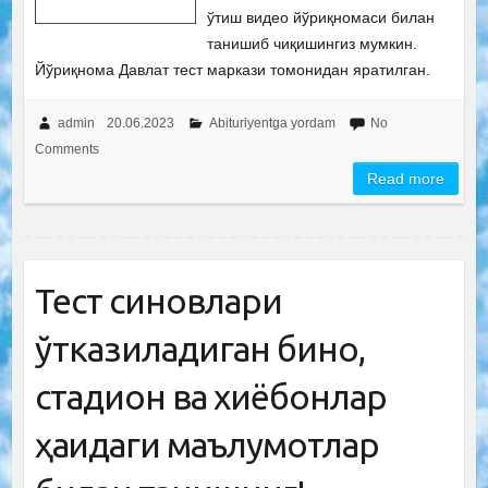
ўтиш видео йўриқномаси билан
танишиб чиқишингиз мумкин.
Йўриқнома Давлат тест маркази томонидан яратилган.
admin
20.06.2023
Abituriyentga yordam
No
Comments
Read more
Тест синовлари
ўтказиладиган бино,
стадион ва хиёбонлар
ҳақидаги маълумотлар