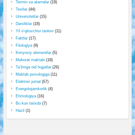
Termin va atamalar
(19)
Testlar
(44)
Universitetlar
(15)
Darsliklar
(18)
Yil o‘qituvchisi tanlovi
(11)
Faktlar
(17)
Filologiya
(9)
Kimyoviy elementlar
(5)
Mahorat maktabi
(18)
Ta’limga oid hujjatlar
(26)
Maktab psixologiga
(11)
Elektron jurnal
(57)
Energotejamkorlik
(4)
Etimologiya
(16)
Bu kun tarixda
(7)
Hazil
(1)