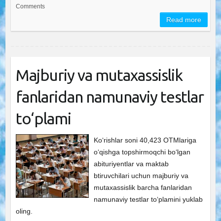
Comments
Read more
Majburiy va mutaxassislik
fanlaridan namunaviy testlar
to‘plami
Ko‘rishlar soni 40,423 OTMlariga
o‘qishga topshirmoqchi bo‘lgan
abituriyentlar va maktab
btiruvchilari uchun majburiy va
mutaxassislik barcha fanlaridan
namunaviy testlar to‘plamini yuklab
oling.