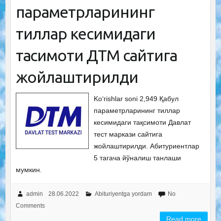
параметрларининг
тиллар кесимидаги
тақсимоти ДТМ сайтига
жойлаштирилди
Ko‘rishlar soni 2,949 Қабул
параметрларининг тиллар
кесимидаги тақсимоти Давлат
тест маркази сайтига
жойлаштирилди. Абитуриентлар
5 тагача йўналиш танлаши
мумкин.
admin
28.06.2022
Abituriyentga yordam
No
Comments
Read more