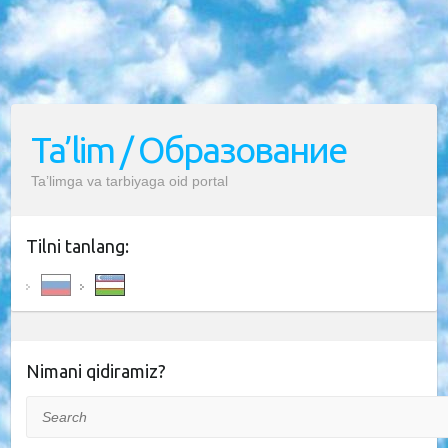
Ta’lim / Образование
Ta’limga va tarbiyaga oid portal
Tilni tanlang:
Nimani qidiramiz?
Search