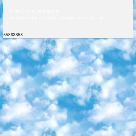
© Все права защищены
РЕСПУБЛИКА УЗБЕКИСТАН МИНИСТРЕРСТВО ДОШКОЛЬНОГО И ШКОЛЬНОГО ОБРАЗОВАНИЯ КОМАНДА в общеобразовательных учреждениях в 2023-2024 учебном году организация и проведение итоговой государственной аттестации обучающихся о Министра дошкольного и школьного образования Республики Узбекистан от 4 марта 2008 года (постановлением Минюста от 20 марта 2008 года № 1778 государственной регистрации) «Итоговое состояние учащихся общего среднего образования на основании положения об утверждении положения об аттестации общего среднего образования выпускной экзамен студентов в образовательных учреждениях в 2023-2024 учебном году В целях организации и прохождения аттестации приказываю: 1. Следующее: перечень предметов, по которым будет проводиться итоговая государственная аттестация и экзамен формы перевода согласно приложению 1; сертификаты международного образца, оценивающие уровень владения иностранными языками перечень согласно приложению 2; 2. Педагогический при специализированных образовательных учреждениях. научно-практический центр квалификации и международной оценки (Д.Давидова) 2024 г. До 25 марта: задания по предметам, по которым будет проводиться итоговая аттестация разработка и утверждение технических условий; итоговая аттестация на основании разработанного предметного задания разработка вопросов по предметам (устно и письменно), экзамен передача; общеобразовательные средние школы и специальные учебные заведения учащиеся выпускных классов школ и интернатов в агентской системе подготовка базы данных экзаменационных материалов и критериев оценки; перевод базы экзаменационных материалов на все языки обучения подать в Республиканский образовательный центр для изготовления; варианты экзаменов на основе разработанных контрольных материалов пусть будут поставлены задачи формирования. 3. Республиканский образовательный центр (Ш.Худайкулов) до 5 апреля 2024 года. до: база данных предоставленных экзаменационных материалов на все языки обучения перевод и экспертиза; для слепых, слабовидящих, глухих, слабослышащих и умственно отсталых детей учащиеся выпускных классов специализированных школ и школ-интернатов база данных экзаменационных материалов на всех преподаваемых языках подготовка критериев оценки; специализированные школы для умственно отсталых детей и технологии для учащихся выпускных классов школ-интернатов разработка соответствующих рекомендаций и критериев проведения ЕГЭ по естествознанию давать задания. 4. Педагогический при специализированных образовательных учреждениях. Научно-практический центр навыков и международной оценки (Д.Давидова), Республика образовательный центр (Худайкулов Ш.) итоговый государственный аттестационный экзамен ориентирован на творческое и логическое мышление при подготовке базы материалов учитывать введение заданий. 5. Следует отметить, что: сертификат государственного образца о знании общеобразовательного предмета и как минимум национальный уровень B1 по предметам на иностранных языках, указанным в Приложении 2. или международно признанный сертификат эквивалентного уровня студенты, изучающие определенный предмет, освобождаются от экзамена; по соответствующим предметам запланирована итоговая государственная аттестация за день до дня, путем жеребьевки Рабочей группой (в письменной форме по предметам, проводимым в форме) из числа сформированных вариантов выбрано 2 варианта; 2 выбранных варианта экзамена анонсированы на официальном сайте министерства и все выпускники по всей стране на основе этих вариантов проводит итоговую государственную аттестацию. 6. Государственное образование учащихся средних общеобразовательных учреждений. знания в соответствии с квалификационными требованиями, которые необходимо приобрести на основании стандартов итоговый (выпускной) контроль для 9 и 11 классов в целях тестирования Экзамены (далее – экзамены) состоят из предметов, перечисленных в приложении 1. будет сделано. 7. Экзамены пройдут с 26 мая по 15 июня 2024 г. (кроме науки физического воспитания). 8. Физическая для учащихся 9 классов общесредних образовательных учреждений. Экзамены по предмету «Образование, квалификация медицина» 1-6 мая 2024 года. сотрудники перевести под присмотр (с отклонениями в физическом или умственном развитии) специализированная школа для детей, школы-интернаты и со сколиозом школы-интернаты санаторного типа для больных детей исключены). 9. Он был слепым, слабовидящим и имел нарушения опорно-двигательного аппарата. экзамены в специализированных школах и интернатах для детей должны проводиться исходя из требований, предъявляемых к общеобразовательным учреждениям (физкультура кроме науки). 10. Специализированная школа для глухих и слабослышащих детей. и экзамены в интернатах и быть реализован в виде письменного теста по математике. 11. Специальность для умственно отсталых детей. Для 9 класса Родной язык и литературное письмо Государственный язык (язык обучения – узбекский). для неклассов) написано Математическое письмо Письменная/устная история Узбекистана Физическое воспитание практично Итоговый контроль Для 11 класса Написание родного языка и литературы (эссе) Математическое письмо Узбекский язык (обучение на узбекском языке) не посещающее общее среднее образование для учреждений)/Образовательное учреждение выбор письменный и устный Иностранный язык письменный/устный Письменная/устная история Узбекистана *По выбору студента:  Химия  Физика  Основы государственного права  География 10 бесплатных образовательных ресурсов - Мы составили подборку онлайн-проектов с интерактивными упражнениями, видеолекциями и статьями. Они помогут вам обрести новые и освежить старые знания бесплатно. 1. «ИНТУИТ» Старейшая образовательная площадка Рунета. Здесь вы найдёте сотни текстовых и видеокурсов на десятки различных тем — от программирования до психологии. Многие курсы подготовлены российскими университетами и крупными международными компаниями вроде Intel и Microsoft. Самостоятельное обучение бесплатное, но желающие могут оплатить услуги персональных наставников. 2. «Смартия» знакомит с актуальными профессиями и подсказывает, как им обучаться. Выбрав заинтересовавшую вас специальность — SMM-специалист, фотограф, веб-дизайнер или другую, — увидите список необходимых для неё умений. Чтобы вы могли освоить их самостоятельно, для каждого умения площадка отображает подборку ссылок на учебные материалы. Хотя «Смартия» ориентируется на русскоязычную аудиторию, часть контента всё же доступна только на английском. 3. «Лекторий Физтеха» Проект Московского физико-технического института (Физтеха). С его помощью вы можете смотреть онлайн серии лекций, записанные на видео в этом вузе. В числе доступных предметов — физика, биология, химия, информационные технологии и другие. К некоторым лекциям администрация ресурса прилагает готовые конспекты, которые можно скачивать в PDF-формате. 4. ITMOcourses Онлайн-площадка Санкт-Петербургского национального исследовательского университета информационных технологий, механики и оптики (ИТМО). Ресурс предоставляет свободный доступ к курсам, разработанным в этом вузе. Каталог материалов разбит на четыре категории: «Оптические системы и технологии», «Приборостроение и робототехника», «Информационные технологии» и «Биотехнологии». Курсы состоят из видеолекций, интерактивных демонстраций и заданий. 5. «КиберЛенинка» Электронная научная библиотека открытого доступа. Каталог площадки регулярно обрастает текстами статей из различных научных изданий. Сгруппированные по журналам и рубрикам публикации можно читать онлайн или скачивать целиком в PDF-формате. Проект нацелен на популяризацию науки за счёт открытого доступа к качественной информации. 6. «ПостНаука» На этом ресурсе публикуют подборки видеолекций, составленные экспертами из разных отраслей и объединённые общими темами. Среди них, к примеру, есть серии «Биоинформатика и геномика», «Культура средневековой Скандинавии» и Cinema Studies о теории кино. Каждая подборка лекций — логически связанная история, рассказанная экспертом от первого лица. Кроме того, на сайте появляются научно-образовательные статьи и тесты на разные темы. 7. «Newочём» Команда проекта «Newочём» отбирает самые интересные тексты из англоязычных СМИ и переводит те из них, за которые голосуют участники сообщества «ВКонтакте». По большей части это научно-популярные статьи. Редакторы придумывают лишь заголовки, в остальном содержание переводов соответствует оригиналам. Полные тексты можно читать прямо в социальной сети. 8. InternetUrok Онлайн-база материалов по основным дисциплинам школьной программы. Информация на сайте структурирована по классам, предметам и темам (урокам). Каждый урок состоит из видеолекций и конспектов. Есть также интерактивные тренажёры и тесты для закрепления пройденного материала. Даже если вы давно окончили школу, возможность повторить программу старших классов всегда может пригодиться. 9. Edutainme Ещё один ресурс об образовании. В отличие от Newtonew, как мне кажется, Edutainme больше ориентируется на представителей индустрии: педагогов, предпринимателей, разработчиков образовательных проектов. Но и любой, кто просто стремится к саморазвитию, найдёт на сайте много полезного и интересного для себя. Например, информацию о новых курсах и образовательных сервисах. 10. Newtonew Онлайн-медиа об образовании и обучении в широком смысле. Авторы Newtonew пишут об инструментах, заведениях, тактиках и стратегиях, которые помогают учить других и получать новые знания самостоятельно. На этой площадке вы найдёте новости, обзоры, аналитические мате
55863853