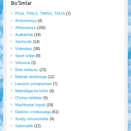
Bo‘limlar
PISA, PIRLS, TIMSS, TALIS
(7)
Astronomiya
(4)
Attestatsiya
(156)
Audiokitob
(18)
Xavfsizlik
(14)
Videodars
(38)
Sport turlari
(9)
Viktorina
(3)
Bola tarbiyasi
(23)
Maktab direktoriga
(12)
Lavozim yo'riqnomasi
(7)
Maktabgacha ta’lim
(4)
O‘lchov birliklari
(5)
Mashhurlar hayoti
(19)
Direktor o‘rinbosariga
(61)
Xorijiy universitetlar
(4)
Salomatlik
(12)