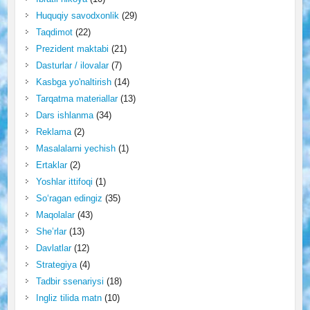
Huquqiy savodxonlik
(29)
Taqdimot
(22)
Prezident maktabi
(21)
Dasturlar / ilovalar
(7)
Kasbga yo'naltirish
(14)
Tarqatma materiallar
(13)
Dars ishlanma
(34)
Reklama
(2)
Masalalarni yechish
(1)
Ertaklar
(2)
Yoshlar ittifoqi
(1)
So‘ragan edingiz
(35)
Maqolalar
(43)
She’rlar
(13)
Davlatlar
(12)
Strategiya
(4)
Tadbir ssenariysi
(18)
Ingliz tilida matn
(10)