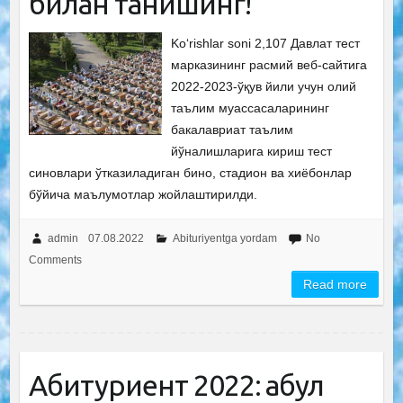
билан танишинг!
Ko‘rishlar soni 2,107 Давлат тест
марказининг расмий веб-сайтига
2022-2023-ўқув йили учун олий
таълим муассасаларининг
бакалавриат таълим
йўналишларига кириш тест
синовлари ўтказиладиган бино, стадион ва хиёбонлар
бўйича маълумотлар жойлаштирилди.
admin
07.08.2022
Abituriyentga yordam
No
Comments
Read more
Абитуриент 2022: қабул