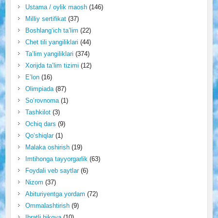
Ustama / oylik maosh
(146)
Milliy sertifikat
(37)
Boshlang‘ich ta’lim
(22)
Chet tili yangiliklari
(44)
Ta’lim yangiliklari
(374)
Xorijda ta’lim tizimi
(12)
E’lon
(16)
Olimpiada
(87)
So‘rovnoma
(1)
Tashkilot
(3)
Ochiq dars
(9)
Qo‘shiqlar
(1)
Malaka oshirish
(19)
Imtihonga tayyorgarlik
(63)
Foydali veb saytlar
(6)
Nizom
(37)
Abituriyentga yordam
(72)
Ommalashtirish
(9)
Ibratli hikoya
(10)