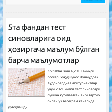
5та фандан тест
синовларига оид
ҳозиргача маълум бўлган
барча маълумотлар
Ko‘rishlar soni 4,291 Таниқли
блогер, ҳуқуқшунос Хушнудбек
Худойбердиев абитуриентлар
учун 2021 йилги тест синовлари
бўйича кутилаётган янги тартиб
билан ўз телеграм каналида
ўртоқлашди.