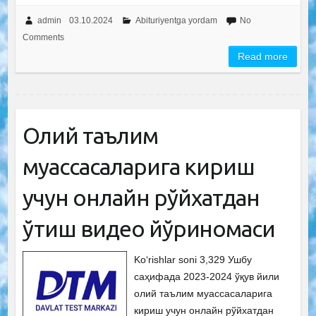
admin
03.10.2024
Abituriyentga yordam
No
Comments
Read more
Олий таълим
муассасаларига кириш
учун онлайн рўйхатдан
ўтиш видео йўриқномаси
Ko‘rishlar soni 3,329 Ушбу
саҳифада 2023-2024 ўқув йили
олий таълим муассасаларига
кириш учун онлайн рўйхатдан