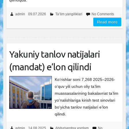
qilmoqda.
admin
09.07.2026
Ta’lim yangiliklari
No Comments
Read more
Yakuniy tanlov natijalari
(mandat) e’lon qilindi
Ko‘rishlar soni 7,268 2025–2026-
o‘quv yili uchun oliy ta’lim
muassasalarining bakalavriat ta’lim
yo‘nalishlariga kirish test sinovlari
bo‘yicha tanlov natijalari e’lon
qilindi.
admin
14.08.2025
Abituriyentga yordam
No