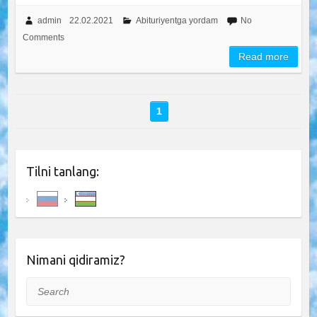
admin
22.02.2021
Abituriyentga yordam
No
Comments
Read more
1
Tilni tanlang:
Nimani qidiramiz?
Search