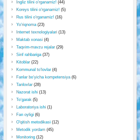
Ingliz tilini o‘rganamiz!
(44)
Koreys tilini o‘rganamiz!
(5)
Rus tilini o‘rganamiz!
(16)
Yo‘riqnoma
(23)
Internet texnologiyalari
(13)
Maktab xonasi
(4)
Taqvim-mavzu rejalar
(29)
Sinf rahbariga
(37)
Kitoblar
(22)
Kommunal to‘lovlar
(4)
Fanlar bo‘yicha kompetensiya
(6)
Tanlovlar
(28)
Nazorat ishi
(13)
To‘garak
(5)
Laboratoriya ishi
(1)
Fan oyligi
(6)
O'qitish metodikasi
(12)
Metodik yordam
(45)
Monitoring
(12)