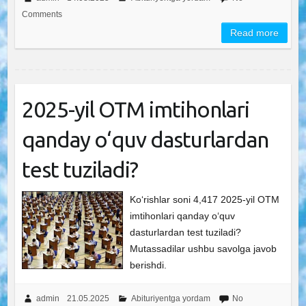
Comments
Read more
2025-yil OTM imtihonlari
qanday o‘quv dasturlardan
test tuziladi?
Ko‘rishlar soni 4,417 2025-yil OTM
imtihonlari qanday o‘quv
dasturlardan test tuziladi?
Mutassadilar ushbu savolga javob
berishdi.
admin
21.05.2025
Abituriyentga yordam
No