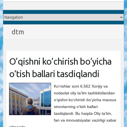
dtm
O‘qishni ko‘chirish bo‘yicha
o‘tish ballari tasdiqlandi
Ko‘rishlar soni 6,562 Xorijiy va
nodavlat oliy taʼlim tashkilotlaridan
oʻqishni koʻchirish boʻyicha maxsus
sinovlarning oʻtish ballari
tasdiqlandi. Bu haqda Oliy ta’lim,
fan va innovatsiyalar vazirligi xabar