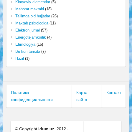
Kimyoviy elementlar
(5)
Mahorat maktabi
(18)
Ta’limga oid hujjatlar
(26)
Maktab psixologiga
(11)
Elektron jurnal
(57)
Energotejamkorlik
(4)
Etimologiya
(16)
Bu kun tarixda
(7)
Hazil
(1)
Политика
Карта
Контакт
конфиденциальности
сайта
© Copyright
idum.uz.
2012 -