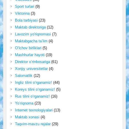
Sport turlari
(9)
Viktorina
(3)
Bola tarbiyasi
(23)
Maktab direktoriga
(12)
Lavozim yo'riqnomasi
(7)
Maktabgacha ta’lim
(4)
O‘lchov birliklari
(5)
Mashhurlar hayoti
(19)
Direktor o‘rinbosariga
(61)
Xorijiy universitetlar
(4)
Salomatlik
(12)
Ingliz tilini o‘rganamiz!
(44)
Koreys tilini o‘rganamiz!
(5)
Rus tilini o‘rganamiz!
(16)
Yo‘riqnoma
(23)
Internet texnologiyalari
(13)
Maktab xonasi
(4)
Taqvim-mavzu rejalar
(29)