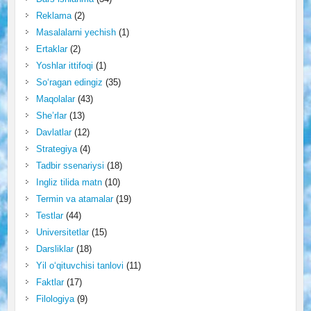
Reklama
(2)
Masalalarni yechish
(1)
Ertaklar
(2)
Yoshlar ittifoqi
(1)
So‘ragan edingiz
(35)
Maqolalar
(43)
She’rlar
(13)
Davlatlar
(12)
Strategiya
(4)
Tadbir ssenariysi
(18)
Ingliz tilida matn
(10)
Termin va atamalar
(19)
Testlar
(44)
Universitetlar
(15)
Darsliklar
(18)
Yil o‘qituvchisi tanlovi
(11)
Faktlar
(17)
Filologiya
(9)