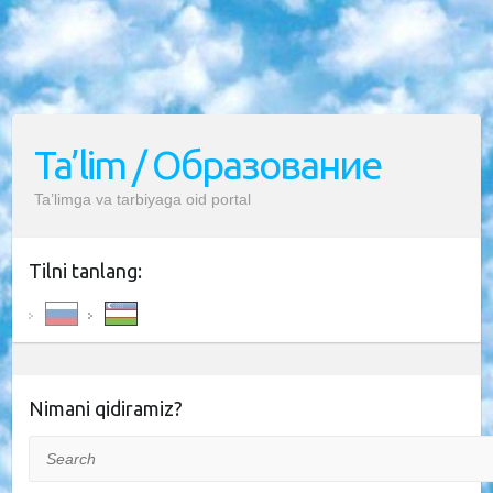
Ta’lim / Образование
Ta’limga va tarbiyaga oid portal
Tilni tanlang:
Nimani qidiramiz?
Search