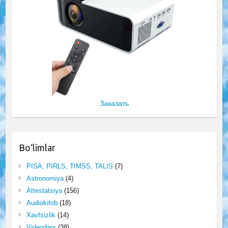
Заказать
Bo‘limlar
PISA, PIRLS, TIMSS, TALIS
(7)
Astronomiya
(4)
Attestatsiya
(156)
Audiokitob
(18)
Xavfsizlik
(14)
Videodars
(38)