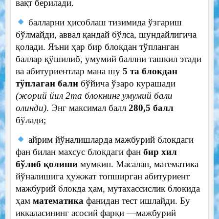
вақт берилади.
балларни ҳисоблаш тизимида ўзгариш
бўлмайди, аввал қандай бўлса, шундайлигича
қолади. Яъни ҳар бир блокдан тўпланган
баллар қўшилиб, умумий баллни ташкил этади
ва абитуриентлар мана шу
5 та блокдан
тўплаган бали
бўйича ўзаро курашади
(жорий йил 2та блокнинг умумий бали
олинди)
. Энг максимал балл
280,5 балл
бўлади;
айрим йўналишларда мажбурий блокдаги
фан билан махсус блокдаги фан
бир хил
бўлиб қолиши
мумкин. Масалан, математика
йўналишига ҳужжат топширган абитуриент
мажбурий блокда ҳам, мутахассислик блокида
ҳам
математика
фанидан тест ишлайди. Бу
иккаласининг асосий фарқи —мажбурий