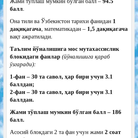
Жами тўплаш мумкин бўлган балл –
94.5
балл
.
Она тили ва Ўзбекистон тарихи фанидан
1
дақиқагача
, математикадан –
1,5 дақиқагача
вақт ажратилади.
Tаълим йўналишига мос мутахассислик
блокидаги фанлар
(йўналишига қараб
ўзгаради):
1-фан – 30 та савол, ҳар бири учун 3.1
баллдан;
2-фан – 30 та савол, ҳар бири учун 3.1
баллдан.
Жами тўплаш мумкин бўлган балл – 186
балл.
Асосий блокдаги 2 та фан учун жами
2 соат