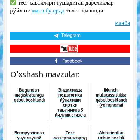
тест саволлари тушадиган дарсликлар
рўйхати
мана бу ерда
эълон қилинди.
манба
O‘xshash mavzular:
Bugundan
Эндиликда
Ikkinchi
magistraturaga
педагогика
mutaxassislikka
qabul boshlandi
йўналиши
qabul boshlandi
сиртқи
(yo‘riqnoma)
таълимига 5
йиллик стажга
эга ўқитувчилар
қабул қилинади
Битирувчилар
Тест
Abiturientlar
учун якуний
материалларид
uchun ona tili