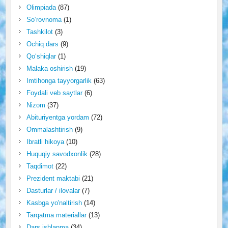
Olimpiada
(87)
So‘rovnoma
(1)
Tashkilot
(3)
Ochiq dars
(9)
Qo‘shiqlar
(1)
Malaka oshirish
(19)
Imtihonga tayyorgarlik
(63)
Foydali veb saytlar
(6)
Nizom
(37)
Abituriyentga yordam
(72)
Ommalashtirish
(9)
Ibratli hikoya
(10)
Huquqiy savodxonlik
(28)
Taqdimot
(22)
Prezident maktabi
(21)
Dasturlar / ilovalar
(7)
Kasbga yo'naltirish
(14)
Tarqatma materiallar
(13)
Dars ishlanma
(34)