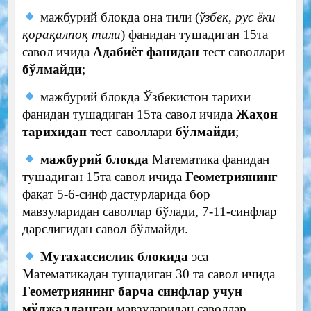
мажбурий блокда она тили (
ўзбек, рус ёки
қорақалпоқ тили
) фанидан тушадиган 15та
савол ичида
Адабиёт фанидан
тест саволлари
бўлмайди
;
мажбурий блокда Ўзбекистон тарихи
фанидан тушадиган 15та савол ичида
Жаҳон
тарихидан
тест саволлари
бўлмайди
;
мажбурий блокда
Математика фанидан
тушадиган 15та савол ичида
Геометриянинг
фақат 5-6-синф дастурларида бор
мавзуларидан саволлар бўлади, 7-11-синфлар
дарслигидан савол бўлмайди.
Мутахассислик блокида
эса
Математикадан тушадиган 30 та савол ичида
Геометриянинг барча синфлар учун
мўлжалланган
мавзуларидан саволлар