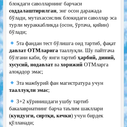
блокдаги саволларнинг барчаси
соддалаштирилган
, энг осон даражада
бўлади, мутахассислик блокидаги саволлар эса
турли мураккабликда (осон, ўртача, қийин)
бўлади;
5та фандан тест бўлишга оид тартиб, фақат
давлат ОТМларига
тааллуқли. Шу пайтгача
бўлгани каби, бу янги тартиб
ҳарбий, диний,
хусусий, нодавлат
ва
хорижий
ОТМларга
алоқадор эмас;
3та мажбурий фан магистратура учун
тааллуқли эмас
;
3+2 кўринишдаги ушбу тартиб
бакалавриатнинг барча таълим шакллари
(
кундузги, сиртқи, кечки
) учун бирдек
қўлланади;