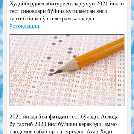
Худойбердиев абитуриентлар учун 2021 йилги
тест синовлари бўйича кутилаётган янги
тартиб билан ўз телеграм каналида
ўртоқлашди
.
2021 йилда
5та фандан
тест бўлади. Аслида
бу тартиб 2020 йил бўлиши керак эди, аммо
пандемия сабаб ортга сурилди. Агар Худо