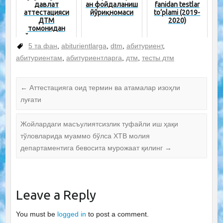
давлат
ан фойдаланиш
fanidan testlar
аттестацияси
йўриқномаси
to‘plami (2019-
ДТМ
2020)
томонидан
ўтказилади -
қарор лойиҳаси
5 та фан
,
abiturientlarga
,
dtm
,
абитуриент
,
абитуриентам
,
абитуриентларга
,
дтм
,
тесты дтм
←
Аттестацияга оид термин ва атамалар изоҳли
луғати
Жойлардаги масъулиятсизлик туфайли иш ҳақи
тўловларида муаммо бўлса ХТВ молия
департаментига бевосита мурожаат қилинг
→
Leave a Reply
You must be
logged in
to post a comment.