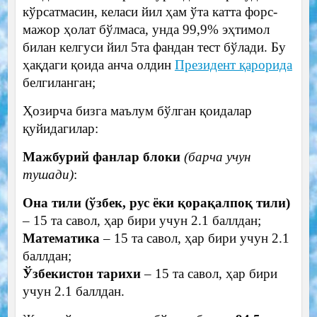
кўрсатмасин, келаси йил ҳам ўта катта форс-
мажор ҳолат бўлмаса, унда 99,9% эҳтимол
билан келгуси йил 5та фандан тест бўлади. Бу
ҳақдаги қоида анча олдин
Президент қарорида
белгиланган;
Ҳозирча бизга маълум бўлган қоидалар
қуйидагилар:
Mажбурий фанлар блоки
(барча учун
тушади)
:
Она тили (ўзбек, рус ёки қорақалпоқ тили)
– 15 та савол, ҳар бири учун 2.1 баллдан;
Mатематика
– 15 та савол, ҳар бири учун 2.1
баллдан;
Ўзбекистон тарихи
– 15 та савол, ҳар бири
учун 2.1 баллдан.