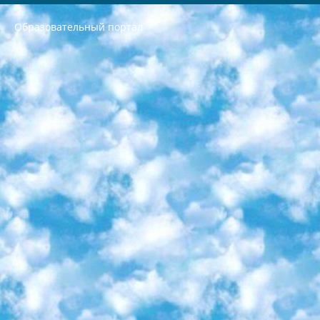
Образовательный портал
РЕСПУБЛИКА УЗБЕКИСТАН МИНИСТРЕРСТВО ДОШКОЛЬНОГО И ШКОЛЬНОГО ОБРАЗОВАНИЯ КОМАНДА в общеобразовательных учреждениях в 2023-2024 учебном году организация и проведение итоговой государственной аттестации обучающихся о Министра дошкольного и школьного образования Республики Узбекистан от 4 марта 2008 года (постановлением Минюста от 20 марта 2008 года № 1778 государственной регистрации) «Итоговое состояние учащихся общего среднего образования на основании положения об утверждении положения об аттестации общего среднего образования выпускной экзамен студентов в образовательных учреждениях в 2023-2024 учебном году В целях организации и прохождения аттестации приказываю: 1. Следующее: перечень предметов, по которым будет проводиться итоговая государственная аттестация и экзамен формы перевода согласно приложению 1; сертификаты международного образца, оценивающие уровень владения иностранными языками перечень согласно приложению 2; 2. Педагогический при специализированных образовательных учреждениях. научно-практический центр квалификации и международной оценки (Д.Давидова) 2024 г. До 25 марта: задания по предметам, по которым будет проводиться итоговая аттестация разработка и утверждение технических условий; итоговая аттестация на основании разработанного предметного задания разработка вопросов по предметам (устно и письменно), экзамен передача; общеобразовательные средние школы и специальные учебные заведения учащиеся выпускных классов школ и интернатов в агентской системе подготовка базы данных экзаменационных материалов и критериев оценки; перевод базы экзаменационных материалов на все языки обучения подать в Республиканский образовательный центр для изготовления; варианты экзаменов на основе разработанных контрольных материалов пусть будут поставлены задачи формирования. 3. Республиканский образовательный центр (Ш.Худайкулов) до 5 апреля 2024 года. до: база данных предоставленных экзаменационных материалов на все языки обучения перевод и экспертиза; для слепых, слабовидящих, глухих, слабослышащих и умственно отсталых детей учащиеся выпускных классов специализированных школ и школ-интернатов база данных экзаменационных материалов на всех преподаваемых языках подготовка критериев оценки; специализированные школы для умственно отсталых детей и технологии для учащихся выпускных классов школ-интернатов разработка соответствующих рекомендаций и критериев проведения ЕГЭ по естествознанию давать задания. 4. Педагогический при специализированных образовательных учреждениях. Научно-практический центр навыков и международной оценки (Д.Давидова), Республика образовательный центр (Худайкулов Ш.) итоговый государственный аттестационный экзамен ориентирован на творческое и логическое мышление при подготовке базы материалов учитывать введение заданий. 5. Следует отметить, что: сертификат государственного образца о знании общеобразовательного предмета и как минимум национальный уровень B1 по предметам на иностранных языках, указанным в Приложении 2. или международно признанный сертификат эквивалентного уровня студенты, изучающие определенный предмет, освобождаются от экзамена; по соответствующим предметам запланирована итоговая государственная аттестация за день до дня, путем жеребьевки Рабочей группой (в письменной форме по предметам, проводимым в форме) из числа сформированных вариантов выбрано 2 варианта; 2 выбранных варианта экзамена анонсированы на официальном сайте министерства и все выпускники по всей стране на основе этих вариантов проводит итоговую государственную аттестацию. 6. Государственное образование учащихся средних общеобразовательных учреждений. знания в соответствии с квалификационными требованиями, которые необходимо приобрести на основании стандартов итоговый (выпускной) контроль для 9 и 11 классов в целях тестирования Экзамены (далее – экзамены) состоят из предметов, перечисленных в приложении 1. будет сделано. 7. Экзамены пройдут с 26 мая по 15 июня 2024 г. (кроме науки физического воспитания). 8. Физическая для учащихся 9 классов общесредних образовательных учреждений. Экзамены по предмету «Образование, квалификация медицина» 1-6 мая 2024 года. сотрудники перевести под присмотр (с отклонениями в физическом или умственном развитии) специализированная школа для детей, школы-интернаты и со сколиозом школы-интернаты санаторного типа для больных детей исключены). 9. Он был слепым, слабовидящим и имел нарушения опорно-двигательного аппарата. экзамены в специализированных школах и интернатах для детей должны проводиться исходя из требований, предъявляемых к общеобразовательным учреждениям (физкультура кроме науки). 10. Специализированная школа для глухих и слабослышащих детей. и экзамены в интернатах и быть реализован в виде письменного теста по математике. 11. Специальность для умственно отсталых детей. Для 9 класса Родной язык и литературное письмо Государственный язык (язык обучения – узбекский). для неклассов) написано Математическое письмо Письменная/устная история Узбекистана Физическое воспитание практично Итоговый контроль Для 11 класса Написание родного языка и литературы (эссе) Математическое письмо Узбекский язык (обучение на узбекском языке) не посещающее общее среднее образование для учреждений)/Образовательное учреждение выбор письменный и устный Иностранный язык письменный/устный Письменная/устная история Узбекистана *По выбору студента:  Химия  Физика  Основы государственного права  География 10 бесплатных образовательных ресурсов - Мы составили подборку онлайн-проектов с интерактивными упражнениями, видеолекциями и статьями. Они помогут вам обрести новые и освежить старые знания бесплатно. 1. «ИНТУИТ» Старейшая образовательная площадка Рунета. Здесь вы найдёте сотни текстовых и видеокурсов на десятки различных тем — от программирования до психологии. Многие курсы подготовлены российскими университетами и крупными международными компаниями вроде Intel и Microsoft. Самостоятельное обучение бесплатное, но желающие могут оплатить услуги персональных наставников. 2. «Смартия» знакомит с актуальными профессиями и подсказывает, как им обучаться. Выбрав заинтересовавшую вас специальность — SMM-специалист, фотограф, веб-дизайнер или другую, — увидите список необходимых для неё умений. Чтобы вы могли освоить их самостоятельно, для каждого умения площадка отображает подборку ссылок на учебные материалы. Хотя «Смартия» ориентируется на русскоязычную аудиторию, часть контента всё же доступна только на английском. 3. «Лекторий Физтеха» Проект Московского физико-технического института (Физтеха). С его помощью вы можете смотреть онлайн серии лекций, записанные на видео в этом вузе. В числе доступных предметов — физика, биология, химия, информационные технологии и другие. К некоторым лекциям администрация ресурса прилагает готовые конспекты, которые можно скачивать в PDF-формате. 4. ITMOcourses Онлайн-площадка Санкт-Петербургского национального исследовательского университета информационных технологий, механики и оптики (ИТМО). Ресурс предоставляет свободный доступ к курсам, разработанным в этом вузе. Каталог материалов разбит на четыре категории: «Оптические системы и технологии», «Приборостроение и робототехника», «Информационные технологии» и «Биотехнологии». Курсы состоят из видеолекций, интерактивных демонстраций и заданий. 5. «КиберЛенинка» Электронная научная библиотека открытого доступа. Каталог площадки регулярно обрастает текстами статей из различных научных изданий. Сгруппированные по журналам и рубрикам публикации можно читать онлайн или скачивать целиком в PDF-формате. Проект нацелен на популяризацию науки за счёт открытого доступа к качественной информации. 6. «ПостНаука» На этом ресурсе публикуют подборки видеолекций, составленные экспертами из разных отраслей и объединённые общими темами. Среди них, к примеру, есть серии «Биоинформатика и геномика», «Культура средневековой Скандинавии» и Cinema Studies о теории кино. Каждая подборка лекций — логически связанная история, рассказанная экспертом от первого лица. Кроме того, на сайте появляются научно-образовательные статьи и тесты на разные темы. 7. «Newочём» Команда проекта «Newочём» отбирает самые интересные тексты из англоязычных СМИ и переводит те из них, за которые голосуют участники сообщества «ВКонтакте». По большей части это научно-популярные статьи. Редакторы придумывают лишь заголовки, в остальном содержание переводов соответствует оригиналам. Полные тексты можно читать прямо в социальной сети. 8. InternetUrok Онлайн-база материалов по основным дисциплинам школьной программы. Информация на сайте структурирована по классам, предметам и темам (урокам). Каждый урок состоит из видеолекций и конспектов. Есть также интерактивные тренажёры и тесты для закрепления пройденного материала. Даже если вы давно окончили школу, возможность повторить программу старших классов всегда может пригодиться. 9. Edutainme Ещё один ресурс об образовании. В отличие от Newtonew, как мне кажется, Edutainme больше ориентируется на представителей индустрии: педагогов, предпринимателей, разработчиков образовательных проектов. Но и любой, кто просто стремится к саморазвитию, найдёт на сайте много полезного и интересного для себя. Например, информацию о новых курсах и образовательных сервисах. 10. Newtonew Онлайн-медиа об образовании и обучении в широком смысле. Авторы Newtonew пишут об инструментах, заведениях, тактиках и стратегиях, которые помогают учить других и получать новые знания самостоятельно. На этой площадке вы найдёте новости, обзоры, аналитические мат