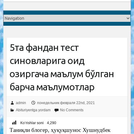
5та фандан тест
синовларига оид
ҳозиргача маълум бўлган
барча маълумотлар
admin
понедельник февраля 22nd, 2021
Abituriyentga yordam
No Comments
Ko‘rishlar soni
4,290
Таниқли блогер, ҳуқуқшунос Хушнудбек