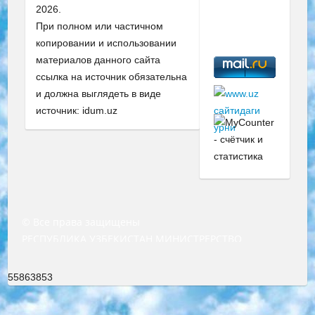
2026.
При полном или частичном
копировании и использовании
материалов данного сайта
ссылка на источник обязательна
и должна выглядеть в виде
источник: idum.uz
© Все права защищены
РЕСПУБЛИКА УЗБЕКИСТАН МИНИСТРЕРСТВО ДОШКОЛЬНОГО И ШКОЛЬНОГО ОБРАЗОВАНИЯ КОМАНДА в общеобразовательных учреждениях в 2023-2024 учебном году организация и проведение итоговой государственной аттестации обучающихся о Министра дошкольного и школьного образования Республики Узбекистан от 4 марта 2008 года (постановлением Минюста от 20 марта 2008 года № 1778 государственной регистрации) «Итоговое состояние учащихся общего среднего образования на основании положения об утверждении положения об аттестации общего среднего образования выпускной экзамен студентов в образовательных учреждениях в 2023-2024 учебном году В целях организации и прохождения аттестации приказываю: 1. Следующее: перечень предметов, по которым будет проводиться итоговая государственная аттестация и экзамен формы перевода согласно приложению 1; сертификаты международного образца, оценивающие уровень владения иностранными языками перечень согласно приложению 2; 2. Педагогический при специализированных образовательных учреждениях. научно-практический центр квалификации и международной оценки (Д.Давидова) 2024 г. До 25 марта: задания по предметам, по которым будет проводиться итоговая аттестация разработка и утверждение технических условий; итоговая аттестация на основании разработанного предметного задания разработка вопросов по предметам (устно и письменно), экзамен передача; общеобразовательные средние школы и специальные учебные заведения учащиеся выпускных классов школ и интернатов в агентской системе подготовка базы данных экзаменационных материалов и критериев оценки; перевод базы экзаменационных материалов на все языки обучения подать в Республиканский образовательный центр для изготовления; варианты экзаменов на основе разработанных контрольных материалов пусть будут поставлены задачи формирования. 3. Республиканский образовательный центр (Ш.Худайкулов) до 5 апреля 2024 года. до: база данных предоставленных экзаменационных материалов на все языки обучения перевод и экспертиза; для слепых, слабовидящих, глухих, слабослышащих и умственно отсталых детей учащиеся выпускных классов специализированных школ и школ-интернатов база данных экзаменационных материалов на всех преподаваемых языках подготовка критериев оценки; специализированные школы для умственно отсталых детей и технологии для учащихся выпускных классов школ-интернатов разработка соответствующих рекомендаций и критериев проведения ЕГЭ по естествознанию давать задания. 4. Педагогический при специализированных образовательных учреждениях. Научно-практический центр навыков и международной оценки (Д.Давидова), Республика образовательный центр (Худайкулов Ш.) итоговый государственный аттестационный экзамен ориентирован на творческое и логическое мышление при подготовке базы материалов учитывать введение заданий. 5. Следует отметить, что: сертификат государственного образца о знании общеобразовательного предмета и как минимум национальный уровень B1 по предметам на иностранных языках, указанным в Приложении 2. или международно признанный сертификат эквивалентного уровня студенты, изучающие определенный предмет, освобождаются от экзамена; по соответствующим предметам запланирована итоговая государственная аттестация за день до дня, путем жеребьевки Рабочей группой (в письменной форме по предметам, проводимым в форме) из числа сформированных вариантов выбрано 2 варианта; 2 выбранных варианта экзамена анонсированы на официальном сайте министерства и все выпускники по всей стране на основе этих вариантов проводит итоговую государственную аттестацию. 6. Государственное образование учащихся средних общеобразовательных учреждений. знания в соответствии с квалификационными требованиями, которые необходимо приобрести на основании стандартов итоговый (выпускной) контроль для 9 и 11 классов в целях тестирования Экзамены (далее – экзамены) состоят из предметов, перечисленных в приложении 1. будет сделано. 7. Экзамены пройдут с 26 мая по 15 июня 2024 г. (кроме науки физического воспитания). 8. Физическая для учащихся 9 классов общесредних образовательных учреждений. Экзамены по предмету «Образование, квалификация медицина» 1-6 мая 2024 года. сотрудники перевести под присмотр (с отклонениями в физическом или умственном развитии) специализированная школа для детей, школы-интернаты и со сколиозом школы-интернаты санаторного типа для больных детей исключены). 9. Он был слепым, слабовидящим и имел нарушения опорно-двигательного аппарата. экзамены в специализированных школах и интернатах для детей должны проводиться исходя из требований, предъявляемых к общеобразовательным учреждениям (физкультура кроме науки). 10. Специализированная школа для глухих и слабослышащих детей. и экзамены в интернатах и быть реализован в виде письменного теста по математике. 11. Специальность для умственно отсталых детей. Для 9 класса Родной язык и литературное письмо Государственный язык (язык обучения – узбекский). для неклассов) написано Математическое письмо Письменная/устная история Узбекистана Физическое воспитание практично Итоговый контроль Для 11 класса Написание родного языка и литературы (эссе) Математическое письмо Узбекский язык (обучение на узбекском языке) не посещающее общее среднее образование для учреждений)/Образовательное учреждение выбор письменный и устный Иностранный язык письменный/устный Письменная/устная история Узбекистана *По выбору студента:  Химия  Физика  Основы государственного права  География 10 бесплатных образовательных ресурсов - Мы составили подборку онлайн-проектов с интерактивными упражнениями, видеолекциями и статьями. Они помогут вам обрести новые и освежить старые знания бесплатно. 1. «ИНТУИТ» Старейшая образовательная площадка Рунета. Здесь вы найдёте сотни текстовых и видеокурсов на десятки различных тем — от программирования до психологии. Многие курсы подготовлены российскими университетами и крупными международными компаниями вроде Intel и Microsoft. Самостоятельное обучение бесплатное, но желающие могут оплатить услуги персональных наставников. 2. «Смартия» знакомит с актуальными профессиями и подсказывает, как им обучаться. Выбрав заинтересовавшую вас специальность — SMM-специалист, фотограф, веб-дизайнер или другую, — увидите список необходимых для неё умений. Чтобы вы могли освоить их самостоятельно, для каждого умения площадка отображает подборку ссылок на учебные материалы. Хотя «Смартия» ориентируется на русскоязычную аудиторию, часть контента всё же доступна только на английском. 3. «Лекторий Физтеха» Проект Московского физико-технического института (Физтеха). С его помощью вы можете смотреть онлайн серии лекций, записанные на видео в этом вузе. В числе доступных предметов — физика, биология, химия, информационные технологии и другие. К некоторым лекциям администрация ресурса прилагает готовые конспекты, которые можно скачивать в PDF-формате. 4. ITMOcourses Онлайн-площадка Санкт-Петербургского национального исследовательского университета информационных технологий, механики и оптики (ИТМО). Ресурс предоставляет свободный доступ к курсам, разработанным в этом вузе. Каталог материалов разбит на четыре категории: «Оптические системы и технологии», «Приборостроение и робототехника», «Информационные технологии» и «Биотехнологии». Курсы состоят из видеолекций, интерактивных демонстраций и заданий. 5. «КиберЛенинка» Электронная научная библиотека открытого доступа. Каталог площадки регулярно обрастает текстами статей из различных научных изданий. Сгруппированные по журналам и рубрикам публикации можно читать онлайн или скачивать целиком в PDF-формате. Проект нацелен на популяризацию науки за счёт открытого доступа к качественной информации. 6. «ПостНаука» На этом ресурсе публикуют подборки видеолекций, составленные экспертами из разных отраслей и объединённые общими темами. Среди них, к примеру, есть серии «Биоинформатика и геномика», «Культура средневековой Скандинавии» и Cinema Studies о теории кино. Каждая подборка лекций — логически связанная история, рассказанная экспертом от первого лица. Кроме того, на сайте появляются научно-образовательные статьи и тесты на разные темы. 7. «Newочём» Команда проекта «Newочём» отбирает самые интересные тексты из англоязычных СМИ и переводит те из них, за которые голосуют участники сообщества «ВКонтакте». По большей части это научно-популярные статьи. Редакторы придумывают лишь заголовки, в остальном содержание переводов соответствует оригиналам. Полные тексты можно читать прямо в социальной сети. 8. InternetUrok Онлайн-база материалов по основным дисциплинам школьной программы. Информация на сайте структурирована по классам, предметам и темам (урокам). Каждый урок состоит из видеолекций и конспектов. Есть также интерактивные тренажёры и тесты для закрепления пройденного материала. Даже если вы давно окончили школу, возможность повторить программу старших классов всегда может пригодиться. 9. Edutainme Ещё один ресурс об образовании. В отличие от Newtonew, как мне кажется, Edutainme больше ориентируется на представителей индустрии: педагогов, предпринимателей, разработчиков образовательных проектов. Но и любой, кто просто стремится к саморазвитию, найдёт на сайте много полезного и интересного для себя. Например, информацию о новых курсах и образовательных сервисах. 10. Newtonew Онлайн-медиа об образовании и обучении в широком смысле. Авторы Newtonew пишут об инструментах, заведениях, тактиках и стратегиях, которые помогают учить других и получать новые знания самостоятельно. На этой площадке вы найдёте новости, обзоры, аналитические мате
55863853