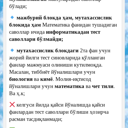
бўлади;
мажбурий блокда ҳам, мутахассислик
блокида ҳам
Математика фанидан тушадиган
саволлар ичида
информатикадан тест
саволлари бўлмайди;
мутахассислик блокдаги
2та фан учун
жорий йилги тест синовларида қўлланган
фанлар мажмуаси олиниши кутилмоқда.
Масалан, тиббиёт йўналишлари учун
биология
ва
кимё
. Молия-иқтисод
йўналишлари учун
математика
ва
чет тили
.
Ва ҳ.к;
келгуси йилда қайси йўналишда қайси
фанлардан тест саволлари бўлиши ҳозирча
расман тасдиқланмади;