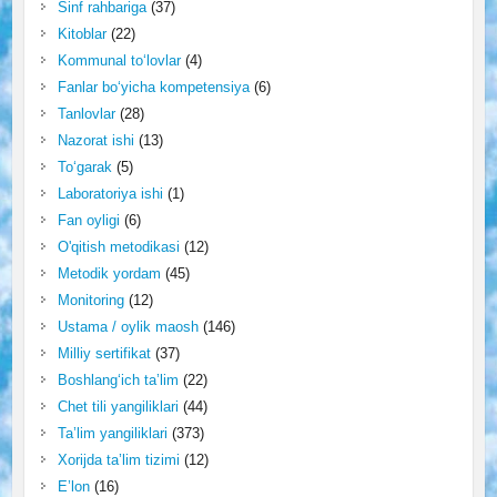
Sinf rahbariga
(37)
Kitoblar
(22)
Kommunal to‘lovlar
(4)
Fanlar bo‘yicha kompetensiya
(6)
Tanlovlar
(28)
Nazorat ishi
(13)
To‘garak
(5)
Laboratoriya ishi
(1)
Fan oyligi
(6)
O'qitish metodikasi
(12)
Metodik yordam
(45)
Monitoring
(12)
Ustama / oylik maosh
(146)
Milliy sertifikat
(37)
Boshlang‘ich ta’lim
(22)
Chet tili yangiliklari
(44)
Ta’lim yangiliklari
(373)
Xorijda ta’lim tizimi
(12)
E’lon
(16)