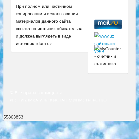
При полном или частичном
копировании и использовании
материалов данного сайта
ссылка на источник обязательна
и должна выглядеть в виде
источник: idum.uz
© Все права защищены
РЕСПУБЛИКА УЗБЕКИСТАН МИНИСТРЕРСТВО ДОШКОЛЬНОГО И ШКОЛЬНОГО ОБРАЗОВАНИЯ КОМАНДА в общеобразовательных учреждениях в 2023-2024 учебном году организация и проведение итоговой государственной аттестации обучающихся о Министра дошкольного и школьного образования Республики Узбекистан от 4 марта 2008 года (постановлением Минюста от 20 марта 2008 года № 1778 государственной регистрации) «Итоговое состояние учащихся общего среднего образования на основании положения об утверждении положения об аттестации общего среднего образования выпускной экзамен студентов в образовательных учреждениях в 2023-2024 учебном году В целях организации и прохождения аттестации приказываю: 1. Следующее: перечень предметов, по которым будет проводиться итоговая государственная аттестация и экзамен формы перевода согласно приложению 1; сертификаты международного образца, оценивающие уровень владения иностранными языками перечень согласно приложению 2; 2. Педагогический при специализированных образовательных учреждениях. научно-практический центр квалификации и международной оценки (Д.Давидова) 2024 г. До 25 марта: задания по предметам, по которым будет проводиться итоговая аттестация разработка и утверждение технических условий; итоговая аттестация на основании разработанного предметного задания разработка вопросов по предметам (устно и письменно), экзамен передача; общеобразовательные средние школы и специальные учебные заведения учащиеся выпускных классов школ и интернатов в агентской системе подготовка базы данных экзаменационных материалов и критериев оценки; перевод базы экзаменационных материалов на все языки обучения подать в Республиканский образовательный центр для изготовления; варианты экзаменов на основе разработанных контрольных материалов пусть будут поставлены задачи формирования. 3. Республиканский образовательный центр (Ш.Худайкулов) до 5 апреля 2024 года. до: база данных предоставленных экзаменационных материалов на все языки обучения перевод и экспертиза; для слепых, слабовидящих, глухих, слабослышащих и умственно отсталых детей учащиеся выпускных классов специализированных школ и школ-интернатов база данных экзаменационных материалов на всех преподаваемых языках подготовка критериев оценки; специализированные школы для умственно отсталых детей и технологии для учащихся выпускных классов школ-интернатов разработка соответствующих рекомендаций и критериев проведения ЕГЭ по естествознанию давать задания. 4. Педагогический при специализированных образовательных учреждениях. Научно-практический центр навыков и международной оценки (Д.Давидова), Республика образовательный центр (Худайкулов Ш.) итоговый государственный аттестационный экзамен ориентирован на творческое и логическое мышление при подготовке базы материалов учитывать введение заданий. 5. Следует отметить, что: сертификат государственного образца о знании общеобразовательного предмета и как минимум национальный уровень B1 по предметам на иностранных языках, указанным в Приложении 2. или международно признанный сертификат эквивалентного уровня студенты, изучающие определенный предмет, освобождаются от экзамена; по соответствующим предметам запланирована итоговая государственная аттестация за день до дня, путем жеребьевки Рабочей группой (в письменной форме по предметам, проводимым в форме) из числа сформированных вариантов выбрано 2 варианта; 2 выбранных варианта экзамена анонсированы на официальном сайте министерства и все выпускники по всей стране на основе этих вариантов проводит итоговую государственную аттестацию. 6. Государственное образование учащихся средних общеобразовательных учреждений. знания в соответствии с квалификационными требованиями, которые необходимо приобрести на основании стандартов итоговый (выпускной) контроль для 9 и 11 классов в целях тестирования Экзамены (далее – экзамены) состоят из предметов, перечисленных в приложении 1. будет сделано. 7. Экзамены пройдут с 26 мая по 15 июня 2024 г. (кроме науки физического воспитания). 8. Физическая для учащихся 9 классов общесредних образовательных учреждений. Экзамены по предмету «Образование, квалификация медицина» 1-6 мая 2024 года. сотрудники перевести под присмотр (с отклонениями в физическом или умственном развитии) специализированная школа для детей, школы-интернаты и со сколиозом школы-интернаты санаторного типа для больных детей исключены). 9. Он был слепым, слабовидящим и имел нарушения опорно-двигательного аппарата. экзамены в специализированных школах и интернатах для детей должны проводиться исходя из требований, предъявляемых к общеобразовательным учреждениям (физкультура кроме науки). 10. Специализированная школа для глухих и слабослышащих детей. и экзамены в интернатах и быть реализован в виде письменного теста по математике. 11. Специальность для умственно отсталых детей. Для 9 класса Родной язык и литературное письмо Государственный язык (язык обучения – узбекский). для неклассов) написано Математическое письмо Письменная/устная история Узбекистана Физическое воспитание практично Итоговый контроль Для 11 класса Написание родного языка и литературы (эссе) Математическое письмо Узбекский язык (обучение на узбекском языке) не посещающее общее среднее образование для учреждений)/Образовательное учреждение выбор письменный и устный Иностранный язык письменный/устный Письменная/устная история Узбекистана *По выбору студента:  Химия  Физика  Основы государственного права  География 10 бесплатных образовательных ресурсов - Мы составили подборку онлайн-проектов с интерактивными упражнениями, видеолекциями и статьями. Они помогут вам обрести новые и освежить старые знания бесплатно. 1. «ИНТУИТ» Старейшая образовательная площадка Рунета. Здесь вы найдёте сотни текстовых и видеокурсов на десятки различных тем — от программирования до психологии. Многие курсы подготовлены российскими университетами и крупными международными компаниями вроде Intel и Microsoft. Самостоятельное обучение бесплатное, но желающие могут оплатить услуги персональных наставников. 2. «Смартия» знакомит с актуальными профессиями и подсказывает, как им обучаться. Выбрав заинтересовавшую вас специальность — SMM-специалист, фотограф, веб-дизайнер или другую, — увидите список необходимых для неё умений. Чтобы вы могли освоить их самостоятельно, для каждого умения площадка отображает подборку ссылок на учебные материалы. Хотя «Смартия» ориентируется на русскоязычную аудиторию, часть контента всё же доступна только на английском. 3. «Лекторий Физтеха» Проект Московского физико-технического института (Физтеха). С его помощью вы можете смотреть онлайн серии лекций, записанные на видео в этом вузе. В числе доступных предметов — физика, биология, химия, информационные технологии и другие. К некоторым лекциям администрация ресурса прилагает готовые конспекты, которые можно скачивать в PDF-формате. 4. ITMOcourses Онлайн-площадка Санкт-Петербургского национального исследовательского университета информационных технологий, механики и оптики (ИТМО). Ресурс предоставляет свободный доступ к курсам, разработанным в этом вузе. Каталог материалов разбит на четыре категории: «Оптические системы и технологии», «Приборостроение и робототехника», «Информационные технологии» и «Биотехнологии». Курсы состоят из видеолекций, интерактивных демонстраций и заданий. 5. «КиберЛенинка» Электронная научная библиотека открытого доступа. Каталог площадки регулярно обрастает текстами статей из различных научных изданий. Сгруппированные по журналам и рубрикам публикации можно читать онлайн или скачивать целиком в PDF-формате. Проект нацелен на популяризацию науки за счёт открытого доступа к качественной информации. 6. «ПостНаука» На этом ресурсе публикуют подборки видеолекций, составленные экспертами из разных отраслей и объединённые общими темами. Среди них, к примеру, есть серии «Биоинформатика и геномика», «Культура средневековой Скандинавии» и Cinema Studies о теории кино. Каждая подборка лекций — логически связанная история, рассказанная экспертом от первого лица. Кроме того, на сайте появляются научно-образовательные статьи и тесты на разные темы. 7. «Newочём» Команда проекта «Newочём» отбирает самые интересные тексты из англоязычных СМИ и переводит те из них, за которые голосуют участники сообщества «ВКонтакте». По большей части это научно-популярные статьи. Редакторы придумывают лишь заголовки, в остальном содержание переводов соответствует оригиналам. Полные тексты можно читать прямо в социальной сети. 8. InternetUrok Онлайн-база материалов по основным дисциплинам школьной программы. Информация на сайте структурирована по классам, предметам и темам (урокам). Каждый урок состоит из видеолекций и конспектов. Есть также интерактивные тренажёры и тесты для закрепления пройденного материала. Даже если вы давно окончили школу, возможность повторить программу старших классов всегда может пригодиться. 9. Edutainme Ещё один ресурс об образовании. В отличие от Newtonew, как мне кажется, Edutainme больше ориентируется на представителей индустрии: педагогов, предпринимателей, разработчиков образовательных проектов. Но и любой, кто просто стремится к саморазвитию, найдёт на сайте много полезного и интересного для себя. Например, информацию о новых курсах и образовательных сервисах. 10. Newtonew Онлайн-медиа об образовании и обучении в широком смысле. Авторы Newtonew пишут об инструментах, заведениях, тактиках и стратегиях, которые помогают учить других и получать новые знания самостоятельно. На этой площадке вы найдёте новости, обзоры, аналитические мате
55863853