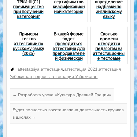
ТРКИ-III (С1)
сертификатов
определение
преимущество
квалификацион
надбавки по
при получении
ной категории
английскому
категории?
языку
Примеры
В какой форме
Сколько
тестов
будет
времени
аттестации по
проводиться
отводится
русскому языку
аттестация для
педагогам на
(2025)
преподавателе
аттестационны
й физической
е тестовые
культуры?
испытания?
attestatsiya
,
аттестация
,
аттестация 2021
,
аттестация
Узбекистан
,
вопросы аттестации Узбекистан
←
Разработка урока «Культура Древней Греции»
Будет полностью восстановлена ​​деятельность кружков
в школах
→