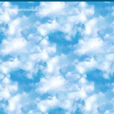
Образовательный портал
РЕСПУБЛИКА УЗБЕКИСТАН МИНИСТРЕРСТВО ДОШКОЛЬНОГО И ШКОЛЬНОГО ОБРАЗОВАНИЯ КОМАНДА в общеобразовательных учреждениях в 2023-2024 учебном году организация и проведение итоговой государственной аттестации обучающихся о Министра дошкольного и школьного образования Республики Узбекистан от 4 марта 2008 года (постановлением Минюста от 20 марта 2008 года № 1778 государственной регистрации) «Итоговое состояние учащихся общего среднего образования на основании положения об утверждении положения об аттестации общего среднего образования выпускной экзамен студентов в образовательных учреждениях в 2023-2024 учебном году В целях организации и прохождения аттестации приказываю: 1. Следующее: перечень предметов, по которым будет проводиться итоговая государственная аттестация и экзамен формы перевода согласно приложению 1; сертификаты международного образца, оценивающие уровень владения иностранными языками перечень согласно приложению 2; 2. Педагогический при специализированных образовательных учреждениях. научно-практический центр квалификации и международной оценки (Д.Давидова) 2024 г. До 25 марта: задания по предметам, по которым будет проводиться итоговая аттестация разработка и утверждение технических условий; итоговая аттестация на основании разработанного предметного задания разработка вопросов по предметам (устно и письменно), экзамен передача; общеобразовательные средние школы и специальные учебные заведения учащиеся выпускных классов школ и интернатов в агентской системе подготовка базы данных экзаменационных материалов и критериев оценки; перевод базы экзаменационных материалов на все языки обучения подать в Республиканский образовательный центр для изготовления; варианты экзаменов на основе разработанных контрольных материалов пусть будут поставлены задачи формирования. 3. Республиканский образовательный центр (Ш.Худайкулов) до 5 апреля 2024 года. до: база данных предоставленных экзаменационных материалов на все языки обучения перевод и экспертиза; для слепых, слабовидящих, глухих, слабослышащих и умственно отсталых детей учащиеся выпускных классов специализированных школ и школ-интернатов база данных экзаменационных материалов на всех преподаваемых языках подготовка критериев оценки; специализированные школы для умственно отсталых детей и технологии для учащихся выпускных классов школ-интернатов разработка соответствующих рекомендаций и критериев проведения ЕГЭ по естествознанию давать задания. 4. Педагогический при специализированных образовательных учреждениях. Научно-практический центр навыков и международной оценки (Д.Давидова), Республика образовательный центр (Худайкулов Ш.) итоговый государственный аттестационный экзамен ориентирован на творческое и логическое мышление при подготовке базы материалов учитывать введение заданий. 5. Следует отметить, что: сертификат государственного образца о знании общеобразовательного предмета и как минимум национальный уровень B1 по предметам на иностранных языках, указанным в Приложении 2. или международно признанный сертификат эквивалентного уровня студенты, изучающие определенный предмет, освобождаются от экзамена; по соответствующим предметам запланирована итоговая государственная аттестация за день до дня, путем жеребьевки Рабочей группой (в письменной форме по предметам, проводимым в форме) из числа сформированных вариантов выбрано 2 варианта; 2 выбранных варианта экзамена анонсированы на официальном сайте министерства и все выпускники по всей стране на основе этих вариантов проводит итоговую государственную аттестацию. 6. Государственное образование учащихся средних общеобразовательных учреждений. знания в соответствии с квалификационными требованиями, которые необходимо приобрести на основании стандартов итоговый (выпускной) контроль для 9 и 11 классов в целях тестирования Экзамены (далее – экзамены) состоят из предметов, перечисленных в приложении 1. будет сделано. 7. Экзамены пройдут с 26 мая по 15 июня 2024 г. (кроме науки физического воспитания). 8. Физическая для учащихся 9 классов общесредних образовательных учреждений. Экзамены по предмету «Образование, квалификация медицина» 1-6 мая 2024 года. сотрудники перевести под присмотр (с отклонениями в физическом или умственном развитии) специализированная школа для детей, школы-интернаты и со сколиозом школы-интернаты санаторного типа для больных детей исключены). 9. Он был слепым, слабовидящим и имел нарушения опорно-двигательного аппарата. экзамены в специализированных школах и интернатах для детей должны проводиться исходя из требований, предъявляемых к общеобразовательным учреждениям (физкультура кроме науки). 10. Специализированная школа для глухих и слабослышащих детей. и экзамены в интернатах и быть реализован в виде письменного теста по математике. 11. Специальность для умственно отсталых детей. Для 9 класса Родной язык и литературное письмо Государственный язык (язык обучения – узбекский). для неклассов) написано Математическое письмо Письменная/устная история Узбекистана Физическое воспитание практично Итоговый контроль Для 11 класса Написание родного языка и литературы (эссе) Математическое письмо Узбекский язык (обучение на узбекском языке) не посещающее общее среднее образование для учреждений)/Образовательное учреждение выбор письменный и устный Иностранный язык письменный/устный Письменная/устная история Узбекистана *По выбору студента:  Химия  Физика  Основы государственного права  География 10 бесплатных образовательных ресурсов - Мы составили подборку онлайн-проектов с интерактивными упражнениями, видеолекциями и статьями. Они помогут вам обрести новые и освежить старые знания бесплатно. 1. «ИНТУИТ» Старейшая образовательная площадка Рунета. Здесь вы найдёте сотни текстовых и видеокурсов на десятки различных тем — от программирования до психологии. Многие курсы подготовлены российскими университетами и крупными международными компаниями вроде Intel и Microsoft. Самостоятельное обучение бесплатное, но желающие могут оплатить услуги персональных наставников. 2. «Смартия» знакомит с актуальными профессиями и подсказывает, как им обучаться. Выбрав заинтересовавшую вас специальность — SMM-специалист, фотограф, веб-дизайнер или другую, — увидите список необходимых для неё умений. Чтобы вы могли освоить их самостоятельно, для каждого умения площадка отображает подборку ссылок на учебные материалы. Хотя «Смартия» ориентируется на русскоязычную аудиторию, часть контента всё же доступна только на английском. 3. «Лекторий Физтеха» Проект Московского физико-технического института (Физтеха). С его помощью вы можете смотреть онлайн серии лекций, записанные на видео в этом вузе. В числе доступных предметов — физика, биология, химия, информационные технологии и другие. К некоторым лекциям администрация ресурса прилагает готовые конспекты, которые можно скачивать в PDF-формате. 4. ITMOcourses Онлайн-площадка Санкт-Петербургского национального исследовательского университета информационных технологий, механики и оптики (ИТМО). Ресурс предоставляет свободный доступ к курсам, разработанным в этом вузе. Каталог материалов разбит на четыре категории: «Оптические системы и технологии», «Приборостроение и робототехника», «Информационные технологии» и «Биотехнологии». Курсы состоят из видеолекций, интерактивных демонстраций и заданий. 5. «КиберЛенинка» Электронная научная библиотека открытого доступа. Каталог площадки регулярно обрастает текстами статей из различных научных изданий. Сгруппированные по журналам и рубрикам публикации можно читать онлайн или скачивать целиком в PDF-формате. Проект нацелен на популяризацию науки за счёт открытого доступа к качественной информации. 6. «ПостНаука» На этом ресурсе публикуют подборки видеолекций, составленные экспертами из разных отраслей и объединённые общими темами. Среди них, к примеру, есть серии «Биоинформатика и геномика», «Культура средневековой Скандинавии» и Cinema Studies о теории кино. Каждая подборка лекций — логически связанная история, рассказанная экспертом от первого лица. Кроме того, на сайте появляются научно-образовательные статьи и тесты на разные темы. 7. «Newочём» Команда проекта «Newочём» отбирает самые интересные тексты из англоязычных СМИ и переводит те из них, за которые голосуют участники сообщества «ВКонтакте». По большей части это научно-популярные статьи. Редакторы придумывают лишь заголовки, в остальном содержание переводов соответствует оригиналам. Полные тексты можно читать прямо в социальной сети. 8. InternetUrok Онлайн-база материалов по основным дисциплинам школьной программы. Информация на сайте структурирована по классам, предметам и темам (урокам). Каждый урок состоит из видеолекций и конспектов. Есть также интерактивные тренажёры и тесты для закрепления пройденного материала. Даже если вы давно окончили школу, возможность повторить программу старших классов всегда может пригодиться. 9. Edutainme Ещё один ресурс об образовании. В отличие от Newtonew, как мне кажется, Edutainme больше ориентируется на представителей индустрии: педагогов, предпринимателей, разработчиков образовательных проектов. Но и любой, кто просто стремится к саморазвитию, найдёт на сайте много полезного и интересного для себя. Например, информацию о новых курсах и образовательных сервисах. 10. Newtonew Онлайн-медиа об образовании и обучении в широком смысле. Авторы Newtonew пишут об инструментах, заведениях, тактиках и стратегиях, которые помогают учить других и получать новые знания самостоятельно. На этой площадке вы найдёте новости, обзоры, аналитические мат